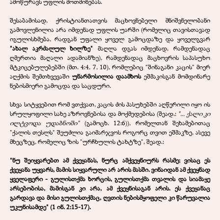
ამოწურავს უფლის მოთმინებას.
შესაბამისად, ქრისტიანთათვის მაცხოვნებელი მნიშვნელობანი
გამოვლენილია არა იმდენად უფლის უარში (რომელიც თავისთავად
იგულისხმება, რადგან უფალი ყოველ გამოცდაზე და ყოველგვარ
"ახალ აკრძალულ ხილზე"
მაღლა დგას იმდენად, რამდენადაც
ღმერთია მაღალი ადამიანზე), რამდენადაც მაცხოვრის საპასუხო
მტკიცებულებებში (მთ. 4:4, 7, 10), რომლებიც "შინაგანი კაცის" მიერ
აღქმის შემთხვევაში
უნარმოსილია დაამხოს
ეშმაკისგან მომდინარე
ნებისმიერი გამოცდა და საცდური.
სხვა სიტყვებით რომ ვთქვათ, კაცის ძის პასუხებში აღწერილი იყო ის
სრულყოფილი სახე აზროვნებისა და მოქმედებისა (შეად.:
"... ქალი კი
ილტვოდა უდაბნოში"
(გამოცხ. 12:6)), რომელთან შეხამებითაც
"ქალის თესლს" შეუძლია გაიმარჯვოს როგორც თვით ეშმაკზე, ასევე
მხეცზეც, რომელიც ზის "ურჩხულის ტახტზე", შეად.:
"ნუ შეიყვარებთ ამ ქვეყანას, ნურც ამქვეყნიურს რასმე; ვისაც ეს
ქვეყანა უყვარს, მამის სიყვარული არ არის მასში. ვინაიდან ამ ქვეყნად
ყველაფერი - გულისთქმა ხორცის, გულისთქმა თვალის და სიამაყე
არსებობისა, მამისგან კი არა, ამ ქვეყნისაგან არის. ეს ქვეყანაც
გარდავა და მისი გულისთქმაც, ღვთის ნებისმყოფელი კი წარუვალია
უკუნისამდე" (1 ინ. 2:15-17).