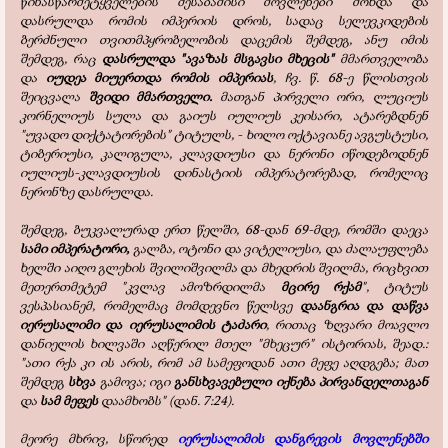
წინასწარმეტყველების შესაბამისი მოვლენები მოხდა და
დასრულდა რომის იმპერიის დროს, სადაც სელევკიდების
ბერძნული თვითმპყრობელობის დაცემის შემდეგ, ანუ იმის
შემდეგ, რაც
დასრულდა "ავაზას მსგავსი მხეცის"
მმართველობა
და
იუდეა მიუერთდა რომის იმპერიას
, ჩვ. წ. 68-ე წლისთვის
შეიცვალა
შვიდი მმართველი.
მათგან პირველი ორი, ლუციუს
კორნელიუს სულა და გაიუს იულიუს კეისარი, ატარებდნენ
"უვადო დიქტატორების" ტიტულს, - ხოლო ოქტავიანე ავგუსტუსი,
ტიბერიუსი, კალიგულა, კლავდიუსი და ნერონი იწოდებოდნენ
იულიუს-კლავდიუსის დინასტიის იმპერატორებად, რომელიც
ნერონზე დასრულდა.
შემდეგ, ბუკვალურად ერთ წელში, 68-დან 69-მდე, რომში დაეცა
სამი იმპერატორი,
გალბა, ოტონი და ვიტელიუსი, და ძალაუფლება
ხელში აიღო გლეხის შვილიშვილმა და მხედრის შვილმა, რიცხვით
მეთერთმეტემ "კვლავ ამოზრდილმა
მცირე რქამ
", ტიტუს
ვესპასიანემ, რომელმაც მომდევნო წელსვე
დაანგრია და დაწვა
იერუსალიმი და იერუსალიმის ტაძარი
, რითაც ზღვარი მოავლო
დანიელის ხილვაში აღწერილ მთელ "მხეცურ" ისტორიას, შეად.:
"ათი რქა კი ის არის, რომ ამ სამეფოდან ათი მეფე აღდგება; მათ
შემდეგ
სხვა
გამოვა; იგი
განსხვავებული იქნება პირვანდელთაგან
და
სამ მეფეს
დაამხობს" (დან. 7:24).
მეორე მხრივ, სწორედ
იერუსალიმის დანგრევის მოვლენებში