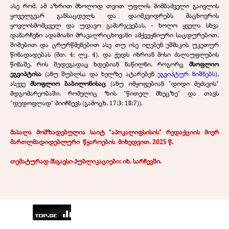
ასე რომ, ამ აზრით მხოლოდ თვით უფლის მიმბაძველი გაივლის
ყოველგვარ განსაცდელს და დაიმკვიდრებს მაცხოვრის
ყოვლისმომცველ და უდავო გამარჯვებას, - ხოლო ყველა სხვა
დანარჩენი ადამიანი მრავალრიცხოვანი ამქვეყნიური საცდურებით,
შიშებით და ცრურწმენებით ასე თუ ისე იღებენ ეშმაკის უკეთურ
წინადადებას (მთ. 4; ლკ. 4), და ქედს იხრიან მისი ძალაუფლების
წინაშე, რის შედეგადაც ხდებიან ნაწილნი, როგორც
მსოფლიო
ეგვიპტისა
(ანუ შუბლსა და ხელზე ატარებენ
ეგვიპტურ ნიშნებს
),
ასევე
მსოფლიო ბაბილონისაც
(ანუ იმყოფებიან "დიდი მეძავის"
მდგომარეობაში, რომელიც ზის "წითელ მხეცზე" და თავს
"დედოფლად" მიიჩნევს (გამოცხ. 17:3; 18:7)).
მასალა მომზადებულია საიტ "აპოკალიფსისის" რედაქციის მიერ
მართლმადიდებლური
.
წყაროების
.
მიხედვით. 2025 წ.
თემატურად მსგავსი პუბლიკაციები: იხ.
სარჩევში
.