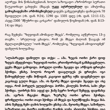
აღირევა მის წინასახეებთან, ხოლო საზოგადო აზრობრივი სურათი
წაუკითხავი გახდება (მსგავს
უკვე აღსრულებულ
და ამიტომაც
გამოცხადებაში არმოხსენიებულ
ვადებს განეკუთვნება დანიელის 70
შვიდეული (იხ. დან. 9:24), 1290 და 1335 დღე (იხ. დან. 12:11-12),
ასევე 2300 "მწუხრი და ცისკარი" დანიელის წიგნიდან (იხ. დან. 8:13-
14) და სხვა).
რაც შეეხება "ზღვიდან ამომავალ მხეცს", რომელიც აღწერილია 13-ე
თავში, - სრულიად ცხადია, რომ ეს მხეცი ძალიან წააგავს იმ
ძველაღთქმისეულ "ოთხ მხეცს", რომლებიც "ზღვიდან ამოდიოდნენ"
დანელის ხილვაშიც:
"ალაპარაკდა დანიელი და თქვა: ... აჰა, ზეცის ოთხი ქარი დიდ
ზღვას აწყდებოდა; ზღვიდან ოთხი, ერთიმეორისგან განსხვავებული,
ვეება მხეცი გამოვიდა. პირველი ლომსა ჰგავდა და არწივის ფრთები
ჰქონდა. ვნახე, ბოლოს როგორ დააგლიჯეს ეს ფრთები. იგი
წამოყენებულ იქნა მიწიდან, კაცივით ფეხზე იქნა დაყენებული და
კაცისავე გული მიეცა. აჰა, ის მეორე მხეცი დათვსა ჰგავდა და ისე
იდგა, რომ პირველს ეყუდებოდა პირში, კბილებს შორის, სამი ეშვი
ჰქონდა. უთხრეს მას: ადექ და ჭამე ბევრი ხორცი! შემდეგ დავინახე:
აჰა, ავაზის მსგავსი მხეცი, ზურგზე ოთხი ფრთა ჰქონდა,
ფრინველისა; ოთხი თავი ჰქონდა ამ მხეცს და ხელმწიფება მიეცა მას.
ამის შემდეგ ჩემი ღამის ხილვაში ვნახე: აჰა, მეოთხე მხეცი, საშინელი,
საზარელი და ძალზე ღონიერი; რკინის ვეება კბილები ჰქონდა. იგი