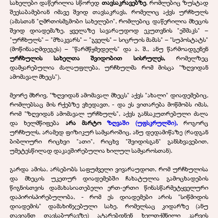
სახელები დაწერილია სწორედ
თავსაკრავებზე
, რომლებიც ზუსტად
შეესაბამებიან იმავე შვიდ თავსაკრავს, რომელიც აქვს ურჩხულს
(ამასთან "ღმრთისმგმობი სახელები", რომლებიც დაწერილია მხეცის
შვიდ დიადემაზე, ყველაზე სავარაუდოდ ეკუთვნის "ეშმაკს" –
"ურჩხულს" – "მზაკვარს" – "გველს" – სიცრუის მამას" – "სუპოსტატს"
(მოწინააღმდეგეს) – "წარმწყმედელს" და ა. შ., ანუ წარმოადგენენ
ურჩხულის სახელთა შვიდობით სისრულეს,
რომელზეც
დამყარებულია ძალაუფლება, ურჩხულმა რომ მისცა "ზღვიდან
ამომავალ მხეცს").
მეორე მხრივ, "ზღვიდან ამომავალ მხეცს" აქვს "ახალი" დიადემებიც,
რომლებსაც მის რქებზე ვხედავთ, - და ეს ვითარება მოწმობს იმას,
რომ "ზღვიდან ამომავალ ურჩხულს", აქვს განსაკუთრებული ძალა
და ხელმწიფება
არა მარტო
ზღვაში (უფსკრულში),
როგორც
ურჩხულს, არამედ ფიზიკურ სამყაროშიც, ანუ დედამიწაზე (რადგან
ბიბლიური რიცხვი "ათი", რიცხვ "შვიდისგან" განსხვავებით,
უმეტესწილად დაკავშირებულია ხილულ სამყაროსთან).
გარდა ამისა, არსებობს საფუძველი ვივარაუდოთ, რომ ურჩხულისა
და მხეცის უკეთურ დიადემებში ჩახატულია გამოცხადების
წიგნისთვის დამახასიათებელი ერთ-ერთი წინასწარმეტყველური
დაპირისპირებულობა, - რომ ეს დიადემები არის "სიწმიდის
დიადემის" დამახინჯებული სახე, რომელსაც კიდარზე (ანუ
თავიანთ თავსაბურავზე) ატარებდნენ ხელთქმნილი კარვის