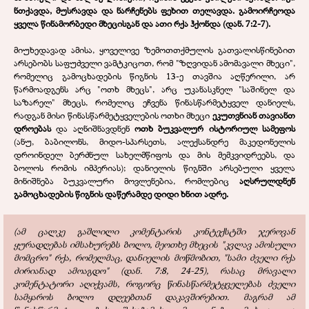
ნთქავდა, მუსრავდა და ნარჩენებს ფეხით თელავდა. გამოირჩეოდა
ყველა წინამორბედი მხეცისგან და ათი რქა ჰქონდა (დან. 7:2-7).
მიუხედავად ამისა, ყოველივე ზემოთთქმულის გათვალისწინებით
არსებობს საფუძველი ვამტკიცოთ, რომ "ზღვიდან ამომავალი მხეცი",
რომელიც გამოცხადების წიგნის 13-ე თავშია აღწერილი, არ
წარმოადგენს არც "ოთხ მხეცს", არც უკანასკნელ "საშინელ და
საზარელ" მხეცს, რომელიც ეჩვენა წინასწარმეტყველ დანიელს,
რადგან მისი წინასწარმეტყველების ოთხი მხეცი
ეკუთვნიან თავიანთ
დროებას
და აღნიშნავდნენ
ოთხ ბუკვალურ ისტორიულ სამეფოს
(ანუ, ბაბილონს, მიდო-სპარსეთს, ალექსანდრე მაკედონელის
დროინდელ ბერძნულ სახელმწიფოს და მის მემკვიდრეებს, და
ბოლოს რომის იმპერიას); დანიელის წიგნში არსებული ყველა
მინიშნება ბუკვალური მოვლენებია, რომლებიც
აღსრულდნენ
გამოცხადების წიგნის დაწერამდე დიდი ხნით ადრე.
(ამ ცალკე გაშლილი კომენტარის კონტექსტში ჯეროვან
ყურადღებას იმსახურებს ბოლო, მეოთხე მხეცის "კვლავ ამოსული
მომცრო" რქა, რომელმაც, დანიელის მოწმობით, "სამი ძველი რქა
ძირიანად ამოაგდო" (დან. 7:8, 24-25), რასაც მრავალი
კომენტატორი აღიქვამს, როგორც წინასწარმეტყველებას ძველი
სამყაროს ბოლო დღეებთან დაკავშირებით. მაგრამ ამ