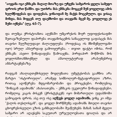
"აიყვანა იგი ეშმაკმა მაღალ მთაზე და უჩვენა სამყაროს ყველა სამეფო
დროის ერთ წამში. და უთხრა მას ეშმაკმა: მოგცემ შენ ყოველივე ამის
ხელმწიფებას და დიდებას, ვინაიდან მე მაქვს მოცემული, და ვისაც
მინდა, მას მივცემ. თუ დაემხობი და თაყვანს მცემ მე, ყოველივე ეს
შენი იქნება" (ლკ. 4:5-7).
და თუმცა ქრისტიანთა აღქმაში უმცირესის მიერ უდიდესისადმი
შეთავაზებული დაპირება თაყვანისცემის სანაცვლოდ გადასცეს მას
თავისი შეუზღუდავი ძალაუფლება (როდესაც ის მნიშვნელოვანი
იყო) სრულ აბსურდად გამოიყურება, - თვით ფაქტი იმისა, რომ
ეშმაკმა ასეთი წინადადება წამოაყენა, პირდაპირ მოწმობს მის
ყოვლისშთანმთქმელ და აბსოლუტურად არაბუნებრივ
ამპარტავნებაზე.
რადგან ახალაღთქმისეულ მოვლენათა უმეტესობას გააჩნია არა
მარტო "ისტორიული", არამედ სიმბოლურ-მეტაფორული აზრი,
რითაც აღიწერება მდგომარეობანი და პროცესები, რომლებიც
"შინაგან ადამიანს" ახასიათებს, - ეშმაკის უკეთური წინადადებები,
რომელიც კაცის ძისკენ (ქრისტესკენ) იყო მიმართული უდაბნოში
გამოცდის დროს, ასე თუ ისე
აღწევს ყოველ ადამიანს,
ვინც კი იშვა
"ქალის თესლისგან", და ყოველ მორწმუნე ადამიანს მთელი თავისი
ცხოვრებისეული გზის განმავლობაში შეაწუხებს მანამ, სანამ ძველი
სამყარო არ აღავსებს საკუთარ ურჯულოებათა ფიალას და არ