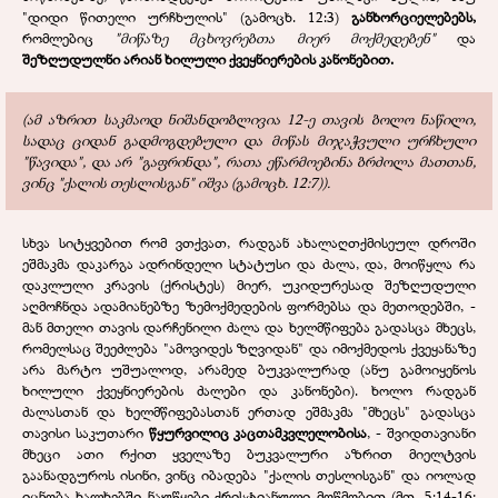
"დიდი წითელი ურჩხულის" (გამოცხ. 12:3)
განხორციელებებს,
რომლებიც
"მიწაზე მცხოვრებთა მიერ მოქმედებენ"
და
შეზღუდულნი არიან ხილული ქვეყნიერების კანონებით.
(ამ აზრით საკმაოდ ნიშანდობლივია 12-ე თავის ბოლო ნაწილი,
სადაც ციდან გადმოგდებული და მიწას მიჯაჭვული ურჩხული
"წავიდა", და არ "გაფრინდა", რათა ეწარმოებინა ბრძოლა მათთან,
ვინც "ქალის თესლისგან" იშვა (გამოცხ. 12:7)).
სხვა სიტყვებით რომ ვთქვათ, რადგან ახალაღთქმისეულ დროში
ეშმაკმა დაკარგა ადრინდელი სტატუსი და ძალა, და, მოიწყლა რა
დაკლული კრავის (ქრისტეს) მიერ, უკიდურესად შეზღუდული
აღმოჩნდა ადამიანებზე ზემოქმედების ფორმებსა და მეთოდებში, -
მან მთელი თავის დარჩენილი ძალა და ხელმწიფება გადასცა მხეცს,
რომელსაც შეეძლება "ამოვიდეს ზღვიდან" და იმოქმედოს ქვეყანაზე
არა მარტო უშუალოდ, არამედ ბუკვალურად (ანუ გამოიყენოს
ხილული ქვეყნიერების ძალები და კანონები). ხოლო რადგან
ძალასთან და ხელმწიფებასთან ერთად ეშმაკმა "მხეცს" გადასცა
თავისი საკუთარი
წყურვილიც კაცთამკვლელობისა
, - შვიდთავიანი
მხეცი ათი რქით ყველაზე ბუკვალური აზრით მიელტვის
გაანადგუროს ისინი, ვინც იბადება "ქალის თესლისგან" და იოლად
იცნობა ხალხებში ნაუწყები ქრისტიანული მოწმობით (მთ. 5:14-16;