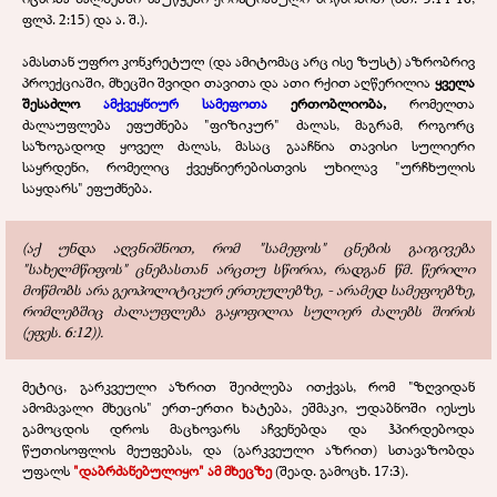
ფლპ. 2:15) და ა. შ.).
ამასთან უფრო კონკრეტულ (და ამიტომაც არც ისე ზუსტ) აზრობრივ
პროექციაში, მხეცში შვიდი თავითა და ათი რქით აღწერილია
ყველა
შესაძლო
ამქვეყნიურ სამეფოთა
ერთობლიობა,
რომელთა
ძალაუფლება ეფუძნება "ფიზიკურ" ძალას, მაგრამ, როგორც
საზოგადოდ ყოველ ძალას, მასაც გააჩნია თავისი სულიერი
საყრდენი, რომელიც ქვეყნიერებისთვის უხილავ "ურჩხულის
საყდარს" ეფუძნება.
(აქ უნდა აღვნიშნოთ, რომ "სამეფოს" ცნების გაიგივება
"სახელმწიფოს" ცნებასთან არცთუ სწორია, რადგან წმ. წერილი
მოწმობს არა გეოპოლიტიკურ ერთეულებზე, - არამედ სამეფოებზე,
რომლებშიც ძალაუფლება გაყოფილია სულიერ ძალებს შორის
(ეფეს. 6:12)).
მეტიც, გარკვეული აზრით შეიძლება ითქვას, რომ "ზღვიდან
ამომავალი მხეცის" ერთ-ერთი ხატება, ეშმაკი, უდაბნოში იესუს
გამოცდის დროს მაცხოვარს აჩვენებდა და ჰპირდებოდა
წუთისოფლის მეუფებას, და (გარკვეული აზრით) სთავაზობდა
უფალს
"დაბრძანებულიყო" ამ მხეცზე
(შეად. გამოცხ. 17:3).