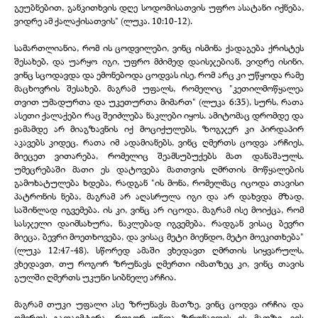
გეუბნებით, განკითხვის დღე სოდომისათვის უფრო ასატანი იქნება,
ვიდრე ამ ქალაქისათვის" (ლუკა. 10:10-
12).
სამართლიანია, რომ ის ცოდვილები, ვინც ისმინა ქადაგება ქრისტეს
შესახებ, და უარყო იგი, უფრო მძიმედ დაისჯებიან, ვიდრე ისინი,
ვინც სცოდავდა და ემონებოდა ცოდვას ისე, რომ არც კი უწყოდა რამე
მაცხოვრის შესახებ. მაგრამ უფალს, რომელიც "კეთილმოწყალეა
თვით უმადურთა და უკეთურთა მიმართ" (ლუკა 6:35), სურს, რათა
ასეთი ქალაქები რაც შეიძლება ნაკლები იყოს. ამიტომაც დრომდე და
ჟამამდე არ მიაგზავნის იქ მოციქულებს, ზოგჯერ კი პირდაპირ
აკავებს კიდეც, რათა იმ ადამიანებს, ვინც ღმერთს ცოდვა არჩიეს,
მიეცეთ ვითარება, რომელიც შეამსუბუქებს მათ დანაშაულს.
უმეცრებაში მათი ეს დატოვება მათთვის ღმრთის მოწყალების
გამოხატულება ხდება, რადგან "ის მონა, რომელმაც იცოდა თავისი
პატრონის ნება, მაგრამ არ აღასრულა იგი და არ დახვდა მზად,
საშინლად იგვემება. ის კი, ვინც არ იცოდა, მაგრამ ისე მოიქცა, რომ
სასჯელი დაიმსახურა, ნაკლებად იგვემება, რადგან ვისაც ბევრი
მიეცა, ბევრი მოეთხოვება, და ვისაც მეტი მიენდო, მეტი მოეკითხება"
(ლუკა 12:47-
48). სწორედ ამაში ვხედავთ ღმრთის სიყვარულს,
ვხედავთ, თუ როგორ ზრუნავს ღმერთი იმათზეც კი, ვინც თავის
გულში ღმერთს უკუნი სიბნელე არჩია.
მაგრამ თუკი უფალი ასე ზრუნავს მათზე, ვინც ცოდვა ირჩია და
ღმერთს გადაემტერა, როგორ უნდა ზრუნავდეს ის მათზე, ვის