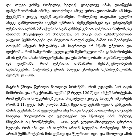
და თუკი ვინმე, რომელიც ხედავს ყოველივე ამას, დაიწყებს
ფანტაზიორობას იმაზე, თითქოსდა ამავე დროს ეთიოპიაში ან სხვა
ქვეყნებში კიდევ იყვნენ ადამიანები, რომლებიც თავიანთ გულში
ასევე განწყობილნი იყვნენ ღმრთის შემეცნებისკენ და ეძიებდნენ
ღმერთს, მაგრამ, ამ საჭურისისგან განსხვავებით, ღმერთმა რატომღაც
მათთან მოციქული არ მიაგზავნა, არ მისცა მათ შესაძლებლობა
გაეგოთ ჭეშმარიტება და მიეღოთ ნათლისღება, მაშინ რა შეიძლება
ითქვას? ამგვარ მეზღაპრეს ან საერთოდ არ სწამს ღმერთი და
ფიქრობს, რომ სამყაროში ყველაფერს შემთხვევითობა განაპირობებს,
ან ის ღმერთს სახისმოყვარებასა და უსამართლობაში ადანაშაულებს,
და ფიქრობს, რომ ღმერთი, თანაბარი შესაძლებლობების
შემთხვევაში, რატომღაც ერთს აძლევს ცხონების შესაძლებლობას,
მეორეს კი - არა.
მაგრამ წმიდა წერილი ნათლად ბრძანებს, რომ უფალმა "არ იცის
მიმხრობა და არც ქრთამს იღებს" (2 რჯლ. 10:17) და ამ ჭეშმარიტებას,
რომ ღმერთი მიუკერძოებელია, მოციქული კიდევ სამჯერ იმეორებს
(რომ. 2:11; ეფეს. 6:9; კოლას. 3:25). ჩვენ თუ გვწამს ღვთის განგების,
მაშინ გვესმის, რომ ყველაფერი ისე როდი ხდება, თითქოსდა თვიდან
სადღაც მივდივართ და ვქადაგებთ და სწორედ ამის შემდეგ
ჩნდებიან იქ მორწმუნენი, - არა, ჯერ გულთამხილველი ღმერთი
ხედავს, რომ ამა და ამ ხალხში არიან სულები, რომლებიც მზად
არიან ჭეშმარიტების მისაღებად და წყურიათ იგი, და მხოლოდ ამის