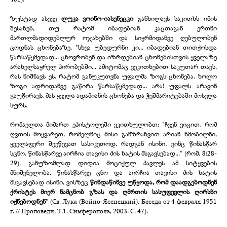
ზუსტად ასევე
ლუკა ვოინო-
იასენეცკი
განხილავს საკითხს იმის
შესახებ, თუ რატომ იბადებიან კაცთაგან ერთნი
მართლმადიდებლურ ოჯახებში და სიყრმიდანვე ღებულობენ
ცოდნას ცხონებაზე, "სხვა უბედურნი კი... იბადებიან თითქოსდა
წარსაწყმედად... ცხოვრობენ და იზრდებიან ცხონებისთვის ყველაზე
არახელსაყრელ პირობებში... ამიტომაც ვეკითხებით საკუთარ თავს,
რას ნიშნავს ეს, რატომ განუკუთვნა უფალმა ზოგს ცხონება, ხოლო
ზოგი ადრიდანვე გაწირა წარსაწყმედად... არა! უფალს არავინ
გაუწირავს, მას ყველა ადამიანის ცხონება და ჭეშმარიტებაში მოსვლა
სურს.
რომაელთა მიმართ ეპისტოლეში ვკითხულობთ: "ჩვენ ვიცით, რომ
ღვთის მოყვარეთ, რომელნიც მისი განზრახვით არიან ხმობილნი,
ყველაფერი შეეწევათ სასიკეთოდ. რადგან ისინი, ვინც წინასწარ
სცნო, წინასწარვე აირჩია თავისი ძის ხატის მსგავსებად..." (რომ. 8:28-
29). განუზომლად დიდია მოციქულ პავლეს ამ სიტყვების
მნიშვნელობა. წინასწარვე ცნო და აირჩია თავისი ძის ხატის
მსგავსებად ისინი, ვისზეც
წინდაწინვე უწყოდა, რომ დაადგებოდნენ
ქრისტეს მიერ ნამცნობ გზას და ღმრთის სასუფევლის ღირსნი
იქნებოდნენ
" (Св. Лука (Войно-
Ясенецкий). Беседа от 4 февраля 1951
г. // Проповеди, Т.1. Симферополь, 2003. С. 47).