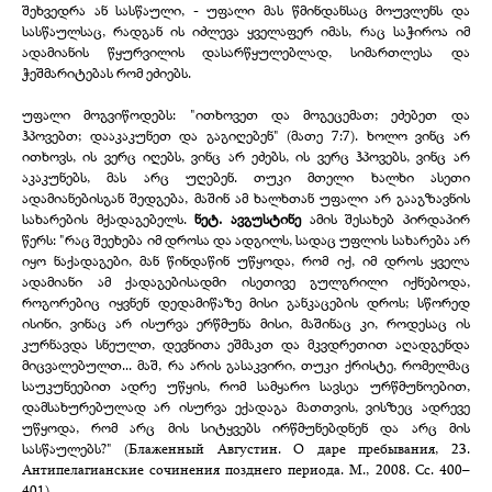
შეხვედრა ან სასწაული, -
უფალი მას წმინდანსაც მოუვლენს და
სასწაულსაც, რადგან ის იძლევა ყველაფერ იმას, რაც საჭიროა იმ
ადამიანის წყურვილის დასარწყულებლად, სიმართლესა და
ჭეშმარიტებას რომ ეძიებს.
უფალი მოგვიწოდებს: "ითხოვეთ და მოგეცემათ; ეძებეთ და
ჰპოვებთ; დააკაკუნეთ და გაგიღებენ" (მათე 7:7). ხოლო ვინც არ
ითხოვს, ის ვერც იღებს, ვინც არ ეძებს, ის ვერც ჰპოვებს, ვინც არ
აკაკუნებს, მას არც უღებენ. თუკი მთელი ხალხი ასეთი
ადამიანებისგან შედგება, მაშინ ამ ხალხთან უფალი არ გააგზავნის
სახარების მქადაგებელს.
ნეტ. ავგუსტინე
ამის შესახებ პირდაპირ
წერს: "რაც შეეხება იმ დროსა და ადგილს, სადაც უფლის სახარება არ
იყო ნაქადაგები, მან წინდაწინ უწყოდა, რომ იქ, იმ დროს ყველა
ადამიანი ამ ქადაგებისადმი ისეთივე გულგრილი იქნებოდა,
როგორებიც იყვნენ დედამიწაზე მისი განკაცების დროს; სწორედ
ისინი, ვინაც არ ისურვა ერწმუნა მისი, მაშინაც კი, როდესაც ის
კურნავდა სნეულთ, დევნითა ეშმაკთ და მკვდრეთით აღადგენდა
მიცვალებულთ... მაშ, რა არის გასაკვირი, თუკი ქრისტე, რომელმაც
საუკუნეებით ადრე უწყის, რომ სამყარო სავსეა ურწმუნოებით,
დამსახურებულად არ ისურვა ექადაგა მათთვის, ვისზეც ადრევე
უწყოდა, რომ არც მის სიტყვებს ირწმუნებდნენ და არც მის
სასწაულებს?" (Блаженный Августин. О даре пребывания, 23.
Антипелагианские сочинения позднего периода. М., 2008. Сс. 400–
401).