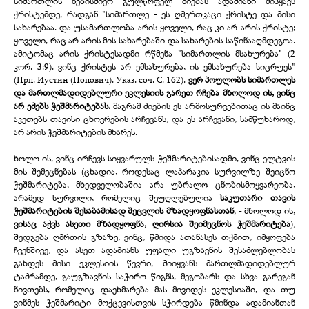
სიმართლის ნებისმიერ გულწრფელ ძიებას ადამიანი მიჰყავს
ქრისტემდე, რადგან "სიმართლე -
ეს ღმერთკაცი ქრისტე და მისი
სახარებაა. და უსამართლობა არის ყოველი, რაც კი არ არის ქრისტე;
ყოველი, რაც არ არის მის სახარებაში და სახარების საწინააღმდეგოა.
ამიტომაც არის ქრისტესადმი რწმენა "სიმართლის მსახურება" (2
კორ. 3:9). ვინც ქრისტეს არ ემსახურება, ის ემსახურება სიცრუეს"
(Прп. Иустин (Попович). Указ. соч. С. 162).
ვერ პოულობს სიმართლეს
და მართლმადიდებლური ეკლესიის გარეთ რჩება მხოლოდ ის, ვინც
არ ეძებს ჭეშმარიტებას.
მაგრამ ძიების ეს არმოსურვებითაც ის მაინც
აკეთებს თავისი ცხოვრების არჩევანს, და ეს არჩევანი, სამწუხაროდ,
არ არის ჭეშმარიტების მხარეს.
ხოლო ის, ვინც ირჩევს სიყვარულს ჭეშმარიტებისადმი, ვინც ელტვის
მის შემეცნებას (ცხადია, როდესაც ლაპარაკია სურვილზე შეიცნო
ჭეშმარიტება, მხედველობაშია არა უბრალო ცნობისმოყვარეობა,
არამედ სურვილი, რომელიც შეუღლებულია
საკუთარი თავის
ჭეშმარიტების შესაბამისად შეცვლის მზადყოფნასთან
, -
მხოლოდ ის,
ვისაც აქვს ასეთი მზადყოფნა, ღირსია შეიმეცნოს ჭეშმარიტება
),
შედგება ღმრთის გზაზე, ვინც, წმიდა ათანასეს თქმით, იმყოფება
ჩვენშივე, და ასეთ ადამიანს უფალი უგზავნის შესაძლებლობას
გახდეს მისი ეკლესიის წევრი, მიიყვანს მართლმადიდებლურ
ტაძრამდე, გაუგზავნის საჭირო წიგნს, მეგობარს და სხვა გარეგან
ნივთებს, რომელიც დაეხმარება მას მივიდეს ეკლესიაში, და თუ
ვინმეს ჭეშმარიტი მოქცევისთვის სჭირდება წმინდა ადამიანთან