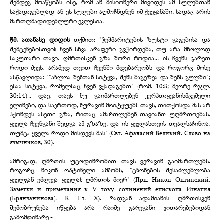
შემდეგ მოაწყობს ისე, რომ ან მისიონერი მივიდეს ამ სულებთან
საქადაგებლად, ან ეს სულები აღმოჩნდნენ იმ ქვეყანაში, სადაც არის
მართლმადიდებლური ეკლესია.
წმ. ათანასე დიდის
თქმით: "ჭეშმარიტების ზუსტი გაგებისა და
შემცენებისთვის ჩვენ სხვა არაფერი გვჭირდება, თუ არა მხოლოდ
საკუთარი თავი. ღმრთისკენ გზა შორი როდია... ის ჩვენს გარეთ
როდი ძევს, არამედ თვით ჩვენში მდებარეობს და როგორც მოსე
ასწავლიდა: ""ახლოა შენთან სიტყვა, შენს ბაგეზეა და შენს გულში";
ესაა სიტყვა, რომელსაც ჩვენ ვქადაგებთ" (რომ. 10:8; მეორე რჯლ.
30:14)... დაე, თავს ნუ გაიმართლებენ კერპთაყვანისმცემელი
ელინები, და საერთოდ, ნურავინ მოიტყუებს თავს, თითქოსდა მას არ
ჰქონდეს ასეთი გზა, რითაც ამართლებენ თავიანთ უღმრთოებას.
ყველა ჩვენგანი შედგა ამ გზაზე, და ის ყველასთვის თვალსაჩინოა,
თუმცა ყველა როდი მისდევს მას" (Свт. Афанасий Великий. Слово на
язычников, 30).
ამრიგად, ღმრთის უცოდინრობით თავს ვერავინ გაიმართლებს.
როგორც ნიკონ ოპტინელი ამბობს, "ცხონების შესაძლებლობა
ყველგან ეძლევა ყველას ღმრთის მიერ" (Прп. Никон Оптинский.
Заметки и примечания к V тому сочинений епископа Игнатия
(Брянчанинова). К Гл. Х). რადგან ადამიანის ღმრთისკენ
შემობრუნება იწყება არა რაიმე გარეგანი ვითარებებიდან
გამომდინარე -