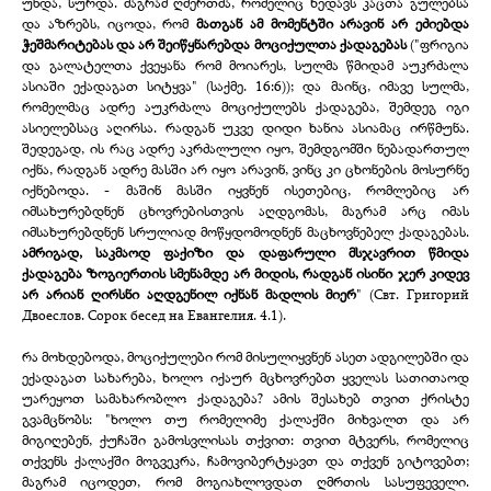
უნდა, სურდა. მაგრამ ღმერთმა, რომელიც ხედავს კაცთა გულებსა
და აზრებს, იცოდა, რომ
მათგან ამ მომენტში არავინ არ ეძიებდა
ჭეშმარიტებას და არ შეიწყნარებდა მოციქულთა ქადაგებას
("ფრიგია
და გალატელთა ქვეყანა რომ მოიარეს, სულმა წმიდამ აუკრძალა
ასიაში ექადაგათ სიტყვა" (საქმე. 16:6)); და მაინც, იმავე სულმა,
რომელმაც ადრე აუკრძალა მოციქულებს ქადაგება, შემდეგ იგი
ასიელებსაც აღირსა. რადგან უკვე დიდი ხანია ასიამაც ირწმუნა.
შედეგად, ის რაც ადრე აკრძალული იყო, შემდგომში ნებადართულ
იქნა, რადგან ადრე მასში არ იყო არავინ, ვინც კი ცხონების მოსურნე
იქნებოდა. -
მაშინ მასში იყვნენ ისეთებიც, რომლებიც არ
იმსახურებდნენ ცხოვრებისთვის აღდგომას, მაგრამ არც იმას
იმსახურებდნენ სრულიად მოწყდომოდნენ მაცხოვნებელ ქადაგებას.
ამრიგად, საკმაოდ ფაქიზი და დაფარული მსჯავრით წმიდა
ქადაგება ზოგიერთის სმენამდე არ მიდის, რადგან ისინი ჯერ კიდევ
არ არიან ღირსნი აღდგენილ იქნან მადლის მიერ
" (Свт. Григорий
Двоеслов. Сорок бесед на Евангелия. 4.1).
რა მოხდებოდა, მოციქულები რომ მისულიყვნენ ასეთ ადგილებში და
ექადაგათ სახარება, ხოლო იქაურ მცხოვრებთ ყველას სათითაოდ
უარეყოთ სამახარობლო ქადაგება? ამის შესახებ თვით ქრისტე
გვამცნობს: "ხოლო თუ რომელიმე ქალაქში მიხვალთ და არ
მიგიღებენ, ქუჩაში გამოსვლისას თქვით: თვით მტვერს, რომელიც
თქვენს ქალაქში მოგვეკრა, ჩამოვიბერტყავთ და თქვენ გიტოვებთ;
მაგრამ იცოდეთ, რომ მოგიახლოვდათ ღმრთის სასუფეველი.