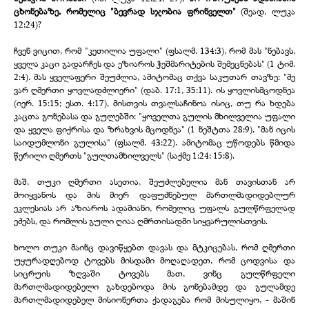
ცხონებაზე, რომელიც "ბევრად სჯობია ფრინველთ"
(შეად. ლუკა
12:24)?
ჩვენ ვიცით, რომ "კეთილია უფალი" (ფსალმ. 134:3), რომ მას "ნებავს,
ყველა კაცი გადარჩეს და ეზიაროს ჭეშმარიტების შემეცნებას" (1 ტიმ.
2:4). მას ყველაფერი შეუძლია, ამიტომაც თქვა საკუთარ თავზე: "მე
ვარ ღმერთი ყოვლადძლიერი" (დაბ. 17:1, 35:11). ის ყოვლისმცოდნეა
(იერ. 15:15; ესთ. 4:17), მისთვის თვალსაჩინოა ისიც, თუ რა ხდება
კაცთა გონებასა და გულებში: "ყოველთა გულის მხილველია უფალი
და ყველა ფიქრისა და ზრახვის მცოდნეა" (1 ნეშტთა 28:9), "მან იცის
საიდუმლონი გულისა" (ფსალმ. 43:22). ამიტომაც უწოდებს წმიდა
წერილი ღმერთს "გულთამხილველს" (საქმე 1:24; 15:8).
მაშ, თუკი ღმერთი ასეთია, შეუძლებელია მან თავისთან არ
მოიყვანოს და მის მიერ დაფუძნებულ მართლმადიდებლურ
ეკლესიას არ აზიაროს ადამიანი, რომელიც უფალს გულწრფელად
ეძებს, და რომლის გული ღიაა ღმრთისადმი სიყვარულისთვის.
ხოლო თუკი მაინც დავიწყებთ დავას და მტკიცებას, რომ ღმერთი
უყურადღებოდ ტოვებს მისდამი მოღაღადეთ, რომ ცოდვისა და
სიცრუის ზღვაში ტოვებს მათ, ვინც გულწრფელი
მართლმადიდებელი გახდებოდა მის გონებამდე და გულამდე
მართლმადიდებელ მისიონერთა ქადაგება რომ მისულიყო, -
მაშინ