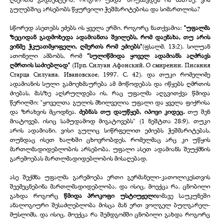
გულებშიც არსებობს წყურვილი ჭეშმარიტებისა და სიმართლისა?
სწორედ ასეთებს ეძებს ის ყველა ერში, როგორც ნათქვამია:
"უფალმა
ზეციდან გადმოხედა ადამიანთა შვილებს, რომ დაენახა, თუ არის
ვინმე ჭკუათმყოფელი, ღმერთს რომ ეძიებს"
(ფსალმ. 13:2). სილუან
ათონელი ამბობს, რომ
"სულიწმიდა ყოველ ადამიანს აღძრავს
ღმრთის საძიებლად"
(Прп. Силуан Афонский. О смирении. Писания
Старца Силуана. Ивановское, 1997. С. 42). და თუკი რომელიმე
ადამიანის სული გამოეხმაურება ამ მოწოდებას და იწყებს ღმრთის
ძიებას, მასზე აღსრულდება ის, რაც უფალმა აღგვითქვა წმიდა
წერილში: "ყოველთა გულის მხილველია უფალი და ყველა ფიქრისა
და ზრახვის მცოდნეა.
ძებნას თუ დაუწყებ, იპოვი კიდეც.
თუ შენ
მიატოვებ, ისიც სამუდამოდ მიგატოვებს" (1 ნეშტთა 28:9). თუკი
არის ადამიანი, ვისი გულიც სიწრფელით ეძიებს ჭეშმარიტებას,
თუნდაც ისეთ ხალხში ცხოვრობდეს, რომელმაც არც კი უწყის
მართლმადიდებლობის არსებობა, უფალი ასეთ ადამიანს შეუქმნის
გარემოებას მართლმადიდებლობის მისაღებად.
ასე შექმნა უფალმა გარემოება ერთი გერმანელი-
კათოლიკესთვის
შეემეცნებინა მართლმადიდებლობა, და ისიც, მოექცა რა, ცნობილი
გახდა როგორც
წმიდა პროკოფი უსტიუჟელი;
იმავე საუკუნეში
ანალოგიური შესაძლებლობა მისცა მან ერთ ვოლგელ ბულგარელ-
მუსლიმს, და ისიც, მოექცა რა შემდგომში ცნობილი გახდა როგორც