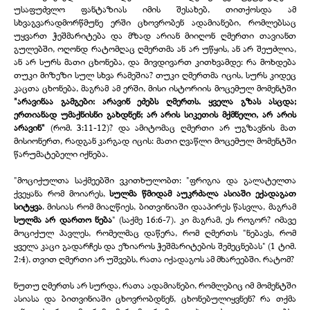
უსაფუძვლო ფანტაზიას იმის შესახებ, თითქოსდა ამ
სხვაგვარადმორწმუნე ერში ცხოვრობენ ადამიანები, რომლებსაც
უყვართ ჭეშმარიტება და მზად არიან მიიღონ ღმერთი თავიანთ
გულებში, ოღონდ რატომღაც ღმერთმა ან არ უწყის, ან არ შეუძლია,
ან არ სურს მათი ცხონება, და მივდივართ კითხვამდე: რა მოხდება
თუკი მიზეზი სულ სხვა რამეშია? თუკი ღმერთმა იცის, სურს კიდეც
კაცთა ცხონება, მაგრამ ამ ერში, მისი ისტორიის მოცემულ მომენტში
"არავინაა გამგები: არავინ ეძებს ღმერთს. ყველა გზას ასცდა;
ერთიანად უმაქნისნი გახდნენ; არ არის სიკეთის მქმნელი, არ არის
არავინ"
(რომ. 3:11-
12)? და ამიტომაც ღმერთი არ უგზავნის მათ
მისიონერთ, რადგან კარგად იცის: მათი ღვაწლი მოცემულ მომენტში
წარუმატებელი იქნება.
"მოციქულთა საქმეებში ვკითხულობთ: "ფრიგია და გალატელთა
ქვეყანა რომ მოიარეს,
სულმა წმიდამ აუკრძალა ასიაში ექადაგათ
სიტყვა
. მისიას რომ მიაღწიეს, ბითვინიაში დააპირეს წასვლა, მაგრამ
სულმა არ დართო ნება
" (საქმე 16:6-
7). კი მაგრამ, ეს როგორ? იმავე
მოციქულ პავლეს, რომელმაც დაწერა, რომ ღმერთს "ნებავს, რომ
ყველა კაცი გადარჩეს და ეზიაროს ჭეშმარიტების შემეცნებას" (1 ტიმ.
2:4), თვით ღმერთი არ უშვებს, რათა იქადაგოს ამ მხარეებში. რატომ?
ნუთუ ღმერთს არ სურდა, რათა ადამიანები, რომლებიც იმ მომენტში
ასიასა და ბითვინიაში ცხოვრობდნენ, ცხონებულიყვნენ? რა თქმა