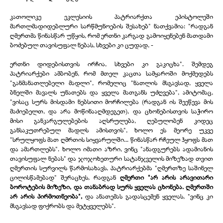
კათოლიკე ეკლესიის პატრიარქთა ეპისტოლეში
მართლმადიდებლური სარწმუნოების შესახებ" ნათქვამია: "რადგან
ღმერთმა წინასწარ უწყის, რომ ერთნი კარგად გამოიყენებენ მათდამი
ბოძებულ თავისუფალ ნებას, სხვები კი ცუდად, -
ერთნი დიდებისთვის ირჩია, სხვები კი გაკიცხა". შემდეგ
პატრიარქები ამბობენ, რომ მთელ კაცთა სამყაროში მოქმედებს
"განმანათლებელი მადლი", რომელიც "ნათლის მსგავსად, ყველა
ბნელში მავალს უნათებს და ყველა მათგანს უძღვება", ამიტომაც,
"ვისაც სურს მისდამი ნებსითი მორჩილება (რადგან ის შეეწევა მის
მაძიებელთ, და არა მოწინააღმდეგეთ), და ცხონებისთვის საჭირო
მისი განკარგულებების აღსრულება, ღებულობენ კიდეც
განსაკუთრებულ მადლს ამისთვის", ხოლო ეს მეორე უკვე
"სრულყოფს მათ ღმრთის სიყვარულში... წინასწარ რჩეულ ჰყოფს მათ
და ამართლებს". ხოლო იმათი აზრი, ვინც "ანადგურებს ადამიანის
თავისუფალ ნებას" და ჯოჯოხეთური სატანჯველის მიზეზად თვით
ღმერთის სურვილს წარმოსახავს, პატრიარქებმა "ღმერთზე საშინელ
ცილისწამებად" შერაცხეს, რადგან
ღმერთი "არ არის არავითარი
ბოროტების მიზეზი, და თანაბრად სურს ყველას ცხონება. ღმერთში
არ არის პირმოთნეობა",
და ანათემას გადასცემენ ყველას, "ვინც კი
მსგავსად ფიქრობს და მეტყველებს".