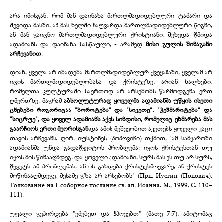
არა იმისგან, რომ მან დაინახა მართლმადიდებლური ტაძარი და
შევიდა მასში, ან მას ხელში ჩაუვარდა მართლმადიდებლური წიგნი,
ან მან გაიცნო მართლმადიდებლური ქრისტიანი, შეხვდა წმიდა
ადამიანს და დაინახა სასწაული, - არამედ
მისი გულის შინაგანი
არჩევანით
.
დიახ, ყველა არ იბადება მართლმადიდებლურ ქვეყანაში, ყველამ არ
იცის მართლმადიდებლობასა და ქრისტეზე, არიან ხალხები,
რომელთა კულტურაში საერთოდ არ არსებობს წარმოდგენა ერთ
ღმერთზე. მაგრამ
აბსოლუტურად ყოველმა ადამიანმა უწყის ისეთი
ცნებები როგორიცაა "ბოროტება" და "სიკეთე", "ჭეშმარიტება" და
"სიცრუე", და ყოველ ადამიანს აქვს სინდისი, რომელიც ეხმარება მას
გაარჩიოს ერთი მეორისგან.
და ამის მეშვეობით აკეთებს ყოველი კაცი
თავის არჩევანს. ღირ. იუსტინეს (პოპოვიჩი) თქმით, "ამ სამყაროში
ადამიანმა უნდა გადაწყვიტოს პრობლემა: იყოს ქრისტესთან თუ
იყოს მის წინააღმდეგ. და ყოველი ადამიანი, სურს მას ეს თუ არ სურს,
წყვეტს ამ პრობლემას. ან ის გახდება ქრისტესმოყვარე, ან ქრისტეს
მოწინააღმდეგე. მესამე გზა არ არსებობს" (Прп. Иустин (Попович).
Толкование на 1 соборное послание св. ап. Иоанна. М., 1999. С. 110–
111).
უფალი გვპირდება "ეძებეთ და ჰპოვებთ" (მათე 7:7), ამიტომაც