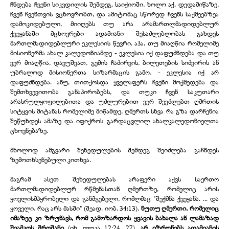
ჩნდება ჩვენი სიკვდილის შემდეგ, საიქიოში, ხოლო აქ, დედამიწაზე,
ჩვენ ჩვენთვის ვცხოვრობთ, და ამიტომაც სწორედ ჩვენს საქმეებზეა
დამოკიდებული, მიიღებს თუ არა არამართლმადიდებლურ
ქვეყანაში მცხოვრები ადამიანი შესაძლებლობას გახდეს
მართლმადიდებლური ეკლესიის წევრი. აჰა, თუ მიაღწია რომელიმე
მისიონერმა ახალ კალედონიამდე -
ეკლესია იქ დაფუძნდება და თუ
ვერ მიაღწია, დავუშვათ, გემის ჩაძირვის, ბილეთების სიძვირის ან
უბრალოდ მისიონერთა სიზარმაცის გამო, -
ეკლესია იქ არ
დაფუძნდება. ანუ, თითქოსდა ყველაფერს ჩვენი მოქმედება და
შემთხვევითობა განაპირობებს, და თუკი ჩვენ საკუთარი
არასრულყოფილებითა და უძლურებით ვერ შევძლებთ ღმრთის
სიტყვის მიტანას რომელიმე მიწამდე, ღმერთს სხვა რა გზა დარჩენია
შეწუხდეს ამაზე და იფიქროს გარდაცვლილ ახალკალედონიელთა
ცხოვნებაზე.
მხოლოდ ამგვარი შეხედულების შემდეგ შეიძლება გაჩნდეს
ზემოთხსენებული კითხვა.
მაგრამ ასეთ შეხედულებას არაფერი აქვს საერთო
მართლმადიდებლურ რწმენასთან ღმერთზე, რომელიც არის
ყოვლისმპყრობელი და განმგებელი, რომლმაც "შექმნა ქვეყანა. ... და
ყოველი, რაც არს მასში" (შეად. იობ. 34:13).
ნუთუ ღმერთი, რომელიც
იმაზეც კი ზრუნავს, რომ გამოზარდოს ყვავის ბახალა ან ლამაზად
შეამკოს შროშანი
(იხ. ლუკა 12:24, 27),
არ იზრუნებს ადამიანის