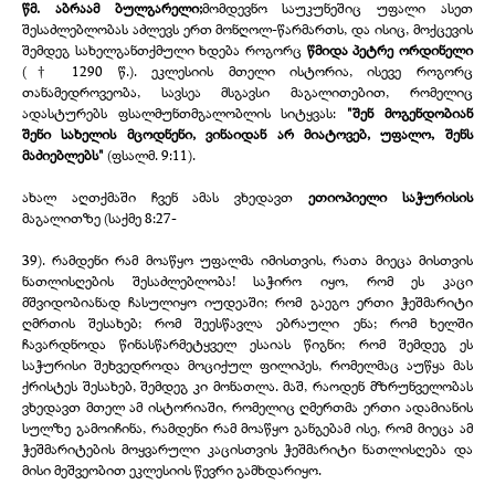
წმ. აბრაამ ბულგარელი;
მომდევნო საუკუნეშიც უფალი ასეთ
შესაძლებლობას აძლევს ერთ მონღოლ-
წარმართს, და ისიც, მოქცევის
შემდეგ სახელგანთქმული ხდება როგორც
წმიდა პეტრე ორდინელი
(† 1290 წ.). ეკლესიის მთელი ისტორია, ისევე როგორც
თანამედროვეობა, სავსეა მსგავსი მაგალითებით, რომელიც
ადასტურებს ფსალმუნთმგალობლის სიტყვას:
"შენ მოგენდობიან
შენი სახელის მცოდნენი, ვინაიდან არ მიატოვებ, უფალო, შენს
მაძიებლებს"
(ფსალმ. 9:11).
ახალ აღთქმაში ჩვენ ამას ვხედავთ
ეთიოპიელი საჭურისის
მაგალითზე (საქმე 8:27-
39). რამდენი რამ მოაწყო უფალმა იმისთვის, რათა მიეცა მისთვის
ნათლისღების შესაძლებლობა! საჭირო იყო, რომ ეს კაცი
მშვიდობიანად ჩასულიყო იუდეაში; რომ გაეგო ერთი ჭეშმარიტი
ღმრთის შესახებ; რომ შეესწავლა ებრაული ენა; რომ ხელში
ჩავარდნოდა წინასწარმეტყველ ესაიას წიგნი; რომ შემდეგ ეს
საჭურისი შეხვედროდა მოციქულ ფილიპეს, რომელმაც აუწყა მას
ქრისტეს შესახებ, შემდეგ კი მონათლა. მაშ, რაოდენ მზრუნველობას
ვხედავთ მთელ ამ ისტორიაში, რომელიც ღმერთმა ერთი ადამიანის
სულზე გამოიჩინა, რამდენი რამ მოაწყო განგებამ ისე, რომ მიეცა ამ
ჭეშმარიტების მოყვარული კაცისთვის ჭეშმარიტი ნათლისღება და
მისი მეშვეობით ეკლესიის წევრი გამხდარიყო.