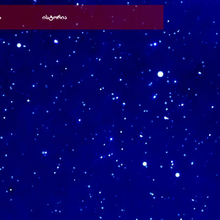
ა
ისტორია
▼
▼