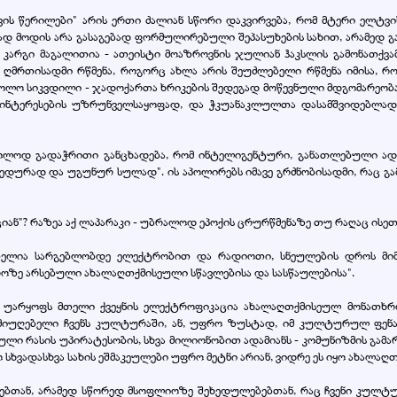
ავის წერილები" არის ერთი ძალიან სწორი დაკვირვება, რომ მტერი ელტვის
ირად მოდის არა გასაგებად ფორმულირებული შეპასუხების სახით, არამედ გა
ა". კარგი მაგალითია - ათეისტი მოაზროვნის ჯულიან ჰაკსლის გამონათქ
 ღმრთისადმი რწმენა, როგორც ახლა არის შეუძლებელი რწმენა იმისა, რ
ხოლო სიკვდილი - ჯადოქართა ხრიკების შედეგად მოწევნული მდგომარეობაა
რი ინტერესების უზრუნველსაყოფად, და ჭკუანაკლულთა დასამშვიდებლ
მხოლოდ გადაჭრითი განცხადება, რომ ინტელიგენტური, განათლებული ად
ბედურად და უგუნურ სულად". ის აპოლირებს იმავე გრძნობისადმი, რაც გამოი
 იციან"? რაზეა აქ ლაპარაკი - უბრალოდ ეპოქის ცრურწმენაზე თუ რაღაც ის
ბელია სარგებლობდე ელექტრობით და რადიოთი, სნეულების დროს მიმ
როზე არსებული ახალაღთქმისეული სწავლებისა და სასწაულებისა".
რ უარყოფს მთელი ქვეყნის ელექტროფიკაცია ახალაღთქმისეულ მონათხრობ
 მიუღებელი ჩვენს კულტურაში, ან, უფრო ზუსტად, იმ კულტურულ ფენაშ
ული რასის უპირატესობის, სხვა მილიონობით ადამიანს - კომუნიზმის გამა
 სხვადასხვა სახის ეშმაკეულები უფრო მეტნი არიან, ვიდრე ეს იყო ახალა
ტებთან, არამედ სწორედ მსოფლიოზე შეხედულებებთან, რაც ჩვენი კულტუ