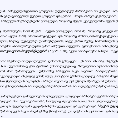
 მწამს პირველდაწყებითი ცოდვისა; დღევანდელ პირობებში არსებული სა
. გადაგიმტვრიეს ფეხები ცოდვით დაცემაში - ჰოდა, იარეთ ყავარჯნებით.
ად არჩეული პრეზიდენტის" ერთგული, როგორც მეფის ქვეშევრდომია მეფის
ც შემახსენებს, რომ მე ვარ - მეფის ერთგული, რომ მე, როგორც ყოველ მ
შია" (ფლპ. 3:20), ამბობს მოციქული, და როგორც მონარქიის მოქალაქეები,
ბლოს, სადაც უეჭველად დაბრუნდებიან, ასევე ვართ ჩვენც, სამოთხიდან
ითქმის ასიმილირებულნი ვართ ამ წუთისოფელში, ვცხოვრობთ მისი ვნებები
ისთვის ვართ მოვლინებულნი"
(2 კორ. 5:20), ჩვენი მშობლიური სახლი - ზეცაშ
რთი საკმაოდ მოულოდნელია. ღმრთის განკაცება - ეს არის ის, რაც ანგრე
 ს-ის ღვთისმოსავ ქრისტიანთა წარმოდგენებსაც. ზოგიერთი ადამიანისთვი
 რომ მათ წარმოდგენას ღმერთზე არაფერი აქვს საერთო ბიბლიურთან.
შეუძლებელი ის კიდევ ვინმე იესუ ქრისტეში განხორციელდეს? მაგრამ მოცი
 მათ წერილიდან იცოდნენ - არადა თვით იესუმ უწოდა სწორედ ამ ღმერთს 
ია ქმნილებისგან, აბსოლუტურად სხვანაირია, აბსოლუტურად წმიდაა სიტყ
გარდაუვალი გამოვლინებაა; დაცემული, ცოდვილი არსებები ვერანაირად შე
აცდება არა "ღვთაებრიობა", რომელიც ბუნებაში აქაიქ არის გადმოღვრილ
აკებოდა ძველაღთქმისეულ წინასწარმეტყველთ და ეუბნებოდა:
"მე ვარ უფა
რმოდგენა აქვთ მიღმიერზე (საიქიოზე) და ღმერთის უპირობო განსაკუ
ია.