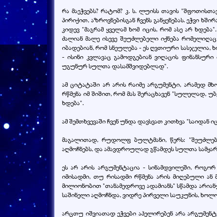
რა მაეჭვებს? რატომ? კ. ს. ლუისს თავის "შფოთისთ
პირიქით, აზროვნებისგან ჩვენს განყენებას. ეჭვი ხშ
კიდევ "მაგრამ ყველამ ხომ იცის, რომ ასე არ ხდებ
ძალიან მალე ისევე შეუძლებელი იქნება რომელიღაც
იბადებიან, რომ სნეულება - ეს ღვთიური სასჯელია, 
- ისინი კვლავაც გამოდგებიან ვიღაცის ფინანსუ
უგუნურ სულთა დასამშვიდებლად".
ამ ციტატაში არ არის რაიმე არგუმენტი, არამედ 
რწმენა იმ შიშით, რომ მას შერაცხავენ "სულელად, უ
ხდება".
ამ შემთხვევაში ჩვენ უნდა დავსვათ კითხვა "საიდან
მაგალითად, რუდოლფ ბულტმანი, წერს: "შეუძლე
აღმოჩნებს, და ამავდროულად გწამდეს სულთა სამყა
ეს არ არის არგუმენტაცია - სინამდვილეში, როგო
იმისადმი, თუ რისადმი რწმენა არის მიღებული ან
მილიონობით "თანამედროვე ადამიანს" სწამდა არიან
საშინელი აღმოჩნდა, ვიდრე პირველი საუკუნის, ხოლო
არცთუ იშვიათად ეჭვები აპელირებენ არა არგუმენ