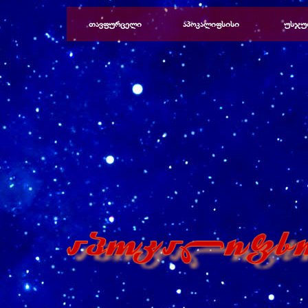
Перейти к контенту
თავფურცელი
აპოკალიფსისი
უსჯუ