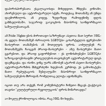
დაპირისპირებათა ესკალაციისდა მიხედვით, ჩნდება ჟინიანი,
ახირებული და ავტორიტარული სქემა, როდესაც მოთამაშე ან უნდა
დაემორჩილოს, ან კიდევ, ზედიზედ რამოდენიმე დღის
განმავლობაში, საჯაროდ გაიკიცხოს მასობრივ საინფორმაციო
საშუალებათაგან.
ამ Pride Nights-ების ძირითადი საზრუნავი ასეთია: მათ სურთ NHL-
ის ყველა მოთამაშემ ისრიალოს LGBTQA+ ცისარტყელას ფერებიანი
მაისურით თამაშების ან მოთელვის დროს. აიძულებენ რა
მოთამაშეებს ჩაიცვან პრაიდ-მაისურები - ანუ მაისურები მათი
გვარებით, და პრაიდ გაფორმებით - ეს ღონისძიებები LGBTQA+
საზოგადოებისადმი ერთგულების თავისებურ ავტორიტარულ ფიცს
დაემსგავსა. და ისინი, ვინც უარს ამბობენ ატარონ ასეთი მაისურები,
ავტორიტარიზმის მსხვერპლნი ხდებიან. კერძოდ, ეს გამოიხატება
მათი რეპუტაციის შებღალვაში მასობრივი საინფორმაციო
საშუალებების მხრიდან, რომელთაც ელიტა აფინანსებს.
იცით თუ არა თქვენ, რომ კომუნისტური ჩინეთი მსგავს ტაქტიკას
თავისი "კულტურული რევოლუციის" დროს მიმართავდა?
აი მოკლე ქრონოლოგია იმისა, რაც NHL-ში ხდება.