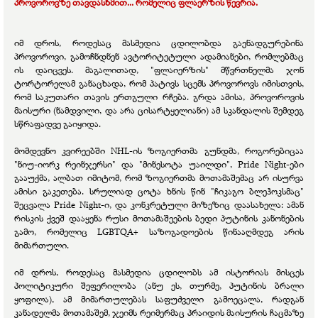
პროვოროვზე თავდასხმით... რომელიც ფლაერზის წევრია.
იმ დროს, როდესაც მასმედია ცდილობდა გაენადგურებინა
პროვოროვი, გამოჩნდნენ ავტორიტეტული ადამიანები, რომლებმაც
ის დაიცვეს. მაგალითად, "ფლაიერზის" მწვრთნელმა ჯონ
ტორტორელამ განაცხადა, რომ პატივს სცემს პროვოროვს იმისთვის,
რომ საკუთარი თავის ერთგული რჩება. გრდა ამისა, პროვოროვის
მაისური (ნამდვილი, და არა ცისარტყელიანი) ამ სკანდალის შემდეგ
სწრაფადვე გაიყიდა.
მომდევნო კვირეებში NHL-ის ზოგიერთმა გუნდმა, როგორებიცაა
"ნიუ-იორკ რეინჯერსი" და "მინესოტა უაილდი", Pride Night-ები
გააუქმა, ალბათ იმიტომ, რომ ზოგიერთმა მოთამაშემაც არ ისურვა
ამისი გაკეთება. სრულიად ცოტა ხნის წინ "ჩიკაგო ბლეჰოკსმაც"
შეცვალა Pride Night-ი, და კონკრეტული მიზეზიც დაასახელა: ამან
რისკის ქვეშ დააყენა რუსი მოთამაშეების ბედი პუტინის კანონების
გამო, რომელიც LGBTQA+ საზოგადოების წინააღმდეგ არის
მიმართული.
იმ დროს, როდესაც მასმედია ცდილობს ამ ისტორიას მისცეს
პოლიტიკური შეფერილობა (ანუ ეს, თურმე, პუტინის ბრალი
ყოფილა), ამ მიმართულებას საფუძველი გამოეცალა, რადგან
კანადელმა მოთამაშემ, ჯეიმს რეიმერმაც პრაიდის მაისურის ჩაცმაზე