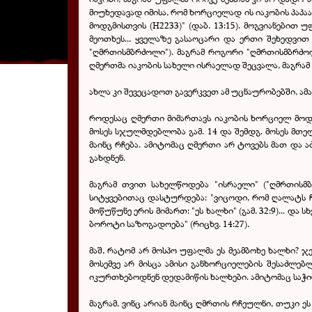
მიუხედავად იმისა, რომ ხორციელად ის იაკობის პაპა
მოდგმისთვის (Н2233)" (დაბ. 13:15). მოგვიანებით 
მეოთხეს... ყველაზე გასაოცარი და ერთი შეხედვი
"ღმრთისმბრძოლი"). მაგრამ როგორი "ღმრთისმბრძოლ
ღმერთმა იაკობის სახელი ისრაელად შეცვალა, მაგრამ ა
ახლა კი შევეცადოთ გავერკვეთ ამ უცნაურობებში, ამა
როდესაც ღმერთი მიმართავს იაკობის ხორციელ მოდგმ
მოსეს სჯულმდებლობა გამ. 14 და შემდგ. მოსეს მთე
მაინც რჩება. ამიტომაც ღმერთი არ ტოვებს მათ და 
გახდნენ.
მაგრამ თვით სახელწოდება "ისრაელი" ("ღმრთისმბ
სიტყვებითაც დასტურდება: "ვიცოდი, რომ ღალატს ჩ
მოწუწუნე ერის მიმართ: "ეს ხალხი" (გამ. 32:9)... და ს
ბოროტი საზოგადოება" (რიცხვ. 14:27).
მაშ, რატომ არ მოსპო უფალმა ეს მეამბოხე ხალხი? ჯ
მოსემვე არ მისცა ამისი განხორციელების შესაძლებლო
იკურთხებოდნენ დედამიწის ხალხები. ამიტომაც საჭი
მაგრამ, ვინც არიან მაინც ღმრთის რჩეულნი, თუკი ე