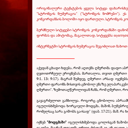
ორიგინალური ტექსტების ყველა სიტყვა დახარისხე
"სტრონგის ნუმერაცია" ("სტრონგის ნომრები"). 
კონკორდანსის ბოლოში იყო დართული. სტრონგის კონკ
ბერძნული სიტყვები სტრონგის კონკორდანსში დანომ
ფორმას და ამიტომაც, მაგალითად, სიტყვებს:
αγαπησε
ინტერნეტში სტრონგის ნუმერაცია შეგიძლიათ ნახოთ ა
___________________
აქედან ცხადი ხდება, რომ აღთქმა ღმერთმა დადო აბრაამ
ღვთითრჩეულ ეროვნებას. მართალია, თვით ღმერთი მოსე
9:1, 13; 9:17). მაგრამ შემდეგ ღმერთი არსად იყე
ღმერთი ფარაონს მისთვის ცნობილ ენაზე ელაპარაკებო
ღმერთი". ზემოთაღწერილიდან ჩანს, რომ ღმერთი, რო
გავაგრძელოთ განხილვა. როგორც ცნობილია აბრაამს 
იგულისხმებოდა ხორციელი მოდგმა, მაშინ, ბუნებრივი
რომელსაც სარა გიშობს გაისად" (დაბ. 17:21). მაშ, რა ხ
იქნებ
"მოდგმაში"
იგულისხმებოდა ცოლისგან ნაშობი მ
იაკობი, მაგრამ უფალმა ორივე ძესთან კი არ დადო ა