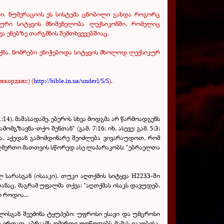
ი. ნუმერაციის ეს სისტემა ცნობილი გახდა როგორც
ლური სიტყვის მნიშვნელობა ლექსიკონში, რომელიც
 ენებზე თარგმნის შემთხვევებშიაც.
ქნა. ნომრები ენიჭებოდა სიტყვის მხოლოდ ლექსიკურ
нкорданс) (
http://bible.in.ua/underl/S/S
).
14). მაშასადამე, ებერის სხვა მოდგმა არ წარმოადგენს
ავნა-თქო შენთან" (გამ. 7:16; იხ. ასევე: გამ. 5:3;
ბა. აქედან გამომდინარე შეიძლება ვივარაუდოთ, რომ
 ღმერთი მათთვის სწორედ ასე ლაპარაკობს: "ებრაელთა
სარასგან (ისააკი). თუკი აღთქმის სიტყვა Н2233-ში
ნაც. მაგრამ უფალმა თქვა: "აღთქმას ისაკს დავუდებ,
 როდია...
ოლისგან შეეძინა ტყუპები: უფროსი ესავი და უმცროსი
ნ ერთად, აბრაამს ღმერთი უოწოდებს მამას იაკობისა,