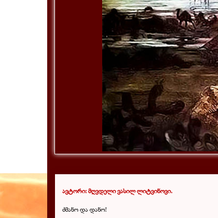
ავტორი: მღვდელი ვასილ ლიტვინოვი.
ძმანო და დანო!