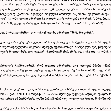
ა... და ამით უცნაურობები როდი მთავრდება... თორმეტი ხორციელი შვილიდა
უფალი საკუთარ თავს ყოველთვის უწოდებდა ღმერთს "აბრაამისა, ისააკისა
თ სრულიად უაზროა შემდეგი მოვლენა: ბრძოლა იაკობისა ღმერთთან და 
ია" იაკობი თუკი ღმერთი საკუთარ თავს უწოდებს ღმერთს "აბრაამისა, ი
მის შემდეგაც ადრინდელი სახელით მიმართავს: იაკობ! (იხ. დაბ. 46:2).
სთან ერთად იმაშიც, თუ ვის უწოდებს ღმერთი ""შენს მოდგმას".
ას (ენობრივად ებრაელებს) არასოდეს იყენებს სიტყვას იაკობის "მოდგმა"
ლ ხუთწიგნეულში). იაკობის შემდეგ ღვთისმოსავი ხორციელი მემკვიდრეობ
აძლევს მითითებას, თუ როგორ ესათნოვონ აბრაამის, ისააკისა და იაკობი
რძოლი") წარმოგვიჩენს, რომ იცოდა ღმერთმა, თუ რაოდენ მძიმე იქნებ
აიდენდი და შემცოდე გერქვა დედის მუცლიდანვე" (ისაია 48:8). აქედან 
ხვა მრავალ ადგილას ძველ აღთქმაში), "შენი ხალხი" (მოსეს: გამ. 32:7; აქაბს: 
ერ-ერთი, ღმერთს სურდა ამისი გაკეთბა და ისრაელისთვის მოდგმის აღდგენა 
ბა ( გამ. 32:11-14; რიცხვ. 14:13-20)... მეორეც, უფალმა აღთქმა დადო,
რო გახდა ამ მეამბოხე ხალხში შენარჩუნებულ ყოფილიყო ქცევის ნიმუში ღ
ს ებრაელი ერი არ არის და არც იაკობის ხორციელი შთამომავლობა? ღმერთ