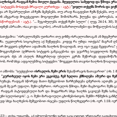
 ხალხისგან, რადგან ჩემია მთელი ქვეყანა. მღვდელთა სამეფოდ და წმიდა ე
მ სიტყვებს მოსდევს მრავალი კურთხევა - ავტ.)
"ვივლი თქვენს შორის და ვიქნ
 და არ შეასრულებთ ამ ჩემს მცნებებს, თუ არად ჩააგდებთ ჩემს წესებს, თ
ინ ამგვარად მოგექცევით: მოგივლენთ შიშისზარს, ჭლექსა და ცხროებას, 
სწორდებიან - ავტ.).
"... შეგიძულებს თქვენ ჩემი სული" ( ლევ. 26:14, 30)
ნენ აბრაამი, ისააკი და იაკობი), არიან სამართლიანები და მოწყალების საქმ
ი ნათქვამია: "ისრაელიანებს უთხარი: თუ ვინმე ისრაელიანთაგან ან მდგმუ
ჩა. უკეთურის სიცოცხლე აქ შეწყდება. კიდევ რა უნდა ითქვას? მაგრამ ღ
გორ მოკვეთს ღმერთი ადამიანს ხალხის წიაღიდან, თუ იგი უკვე მკვდარია
ოგვიანებით (ღმრთის სიტყვის განკაცებისა და ჯვარზე სიკვდილის შემდ
 თავის ძეს ან ასულს მსხვერპლად უსულო კერპს შეწირავს დედამიწაზ
ბ, რომ სხვა ადგილებშიც სიტყვები: "მოვკვეთ მას თავისი ხალხის წიაღიდა
ი ამბობს: "სუქდებით
ისრაელის, ჩემი ერის
შესაწირავის ნათავარით" (იხ. 1 
!
"კურთხეულ იყოს ჩემი ერი ეგვიპტე, ჩემ ხელთა ქმნილება აშური და ჩე
რუნავს, რადგან სწორედ მათი მეშვეობით ნარჩუნდება ღმერთის აღთქმა 
გან მე ვარ უფალი, შენი ღმერთი, ისრაელის წმიდა, შენი მაცხოვარი; შენს გა
 რადგან პატივდებული ხარ და მიყვარხარ; სხვა ხალხს გავიღებ შენს სანაც
ნი სულისთვის", ე. ი. შენი მარადიული ცხონებისთვის, შენში რწმენის განმ
ედ სხვა ხალხების მეშვეობით ისჯება უფლის წილხვედრი (იხ. იერ. 1:18; იერ.
 4:22) - თქვა უფალმა. აქ იძულებულნი ვართ გავაკეთოთ ერთგვარი გადახვე