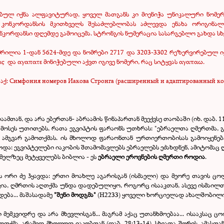
ბულ იქნა ალფავიტურად, ყოველ მათგანს კი მიენიჭა უნიკალური ნომერ
ეს კონკორდანსის მკითხველს შესაძლებლობას აძლევდა ენახა ორიგინა
ორდანსი დღემდე გამოიცემა. სტრონგის ნუმერაცია სასარგებლო გახდა სხვა
რილია 1-დან 5624-მდე და ნომრები 2717 და 3203-3302 რეზერვირებულ ი
ις
და
αγαπατε
მინიჭებული აქვთ იგივე ნომერი, რაც სიტყვას
αγαπαω
.
ქ: Симфония номеров Иакова Стронга (расширенный и адаптированный ко
თან, და არა ებერთან- აბრაამის წინაპართან მეექვსე თაობაში (იხ. დაბ. 11:
ს უთითებს, რათა ეგვიპტის ფარაონს უთხრას: "ებრაელთა ღმერთმა, გამომგზ
ნებს ამგვარ გამოთქმას. ის მხოლოდ ფარაონთან ურთიერთობისას გამოიყენე
და: ეგვიპტელები იაკობის შთამომავლებს ებრაელებს ეძახდნენ, ამიტომაც
მელზეც მეტყველებს ბიბლია - ეს
ებრაელი ეროვნების ღმერთი როდია
.
ორი ძე ჰყავდა: ერთი მოახლე აგარისგან (ისმაელი) და მეორე თავის ცოლ 
ა, ღმრთის აღთქმა უნდა დადებულიყო, როგორც ისააკთან, ასევე ისმაილთა
დება... მაშასადამე
"შენი მოდგმა"
(Н2233) ყოველი ხორციელად ახალშობილი
ემკვიდრე და არა მხევლისგან... მაგრამ აქაც უთანხმოებაა... ისააკსაც ც
ღთქმა, არამედ მხოლოდ იაკობთან (დაბ. 28:13-14). სხვათა შორის, ამასთა