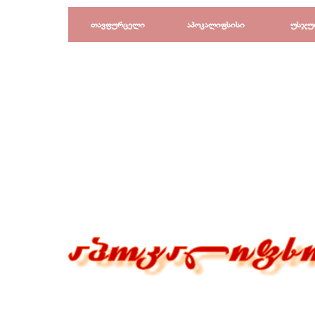
Перейти к контенту
თავფურცელი
აპოკალიფსისი
უსჯუ