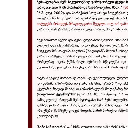
ჩემს აღთქმას, ჩემს საკუთრებად გამოგარჩევთ ყველა
და დაიცავთ ჩემს მცნებებს და შეასრულებთ მათ..."
(ა
26:3; ლევ. 26:12). და პირიქით: "თუ არ დამიჯერებთ
არცერთ ჩემს მცნებას და დამირღვევთ აღთქმას, მაშ
სიტყვებს მოსდევს მრავალგვარი წყევლა, თუ არ გამო
ღმრთის მცნებებსა და მითითებებს (როგორც ამას იქმოდ
შევამოწმოთ ჩვენი დასკვნა. ლევიანთა წიგნში 20:2-შ
მოლოქისთვის გასწირავს, იგი უნდა ჩაიქოლოს". მორ
მოვკვეთ მას თავისი ხალხის წიაღიდან". მაგრამ, რო
ღმრთითრჩეულ ერს მივუყენებთ. იმ ერს, რომელიც მ
რომელმაც იცის ჭეშმარიტი ღმრთის სწავლება და
ღვთითრჩეული ერის რიცხვიდან! სხვათა შორის ვფიქრო
მაგრამ კვლავ ძირითად თემას დავუბრუნდეთ. ღმერთ
დედამიწა იზრუნებს თუ არა ის სხვა ერებზე? დიახ
ყველაზე მეტად მაინც იაკობ/ისრაელის მოდგმაზე ზ
წყალობით ქვეყნიერნი"
(დაბ. 22:18)... ამიტომაც: "
რად
სანაცვლოდ. რადგან შენ ძვირფასი ხარ ჩემს თვალში,
განსაკუთრებულ ყურადღებას მივაპყრობ სიტყვებს "შე
ინთქმება, წარწყმედისკენ მიდის, მაშინ პირიქით: სწორ
წერილიდან).
"ჩემი სამკვიდრო" ... "
ხსნა იუდეველთაგან არის" (ინ.