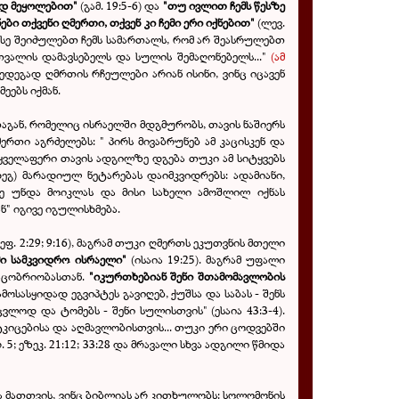
რად მეყოლებით"
(გამ. 19:5-6) და
"თუ ივლით ჩემს წესზე
ები თქვენი ღმერთი, თქვენ კი ჩემი ერი იქნებით"
(ლევ.
უ ისე შეიძულებთ ჩემს სამართალს, რომ არ შეასრულებთ
თვალის დამავსებელს და სულის შემაღონებელს..."
(ამ
. შედეგად ღმრთის რჩეულები არიან ისინი, ვინც იცავენ
ეებს იქმან.
რთაგან, რომელიც ისრაელში მდგმურობს, თავის ნაშიერს
მერთი აგრძელებს: "
პირს მივაბრუნებ ამ კაცისკენ და
? ყველაფერი თავის ადგილზე დგება თუკი ამ სიტყვებს
ეგ) მარადიულ ნეტარებას დაიმკვიდრებს: ადამიანი,
ე უნდა მოიკლას და მისი სახელი ამოშლილ იქნას
ნ" იგივე იგულისხმება.
მეფ. 2:29; 9:16), მაგრამ თუკი ღმერთს ეკუთვნის მთელი
მი სამკვიდრო ისრაელი"
(ისაია 19:25). მაგრამ უფალი
კაცობრიობასთან.
"იკურთხებიან შენი შთამომავლობის
მოსასყიდად ეგვიპტეს გავიღებ, ქუშსა და საბას - შენს
ვლოდ და ტომებს - შენი სულისთვის" (ესაია 43:3-4).
ტკიცებისა და აღმავლობისთვის... თუკი ერი ცოდვებში
 5; ეზეკ. 21:12; 33:28 და მრავალი სხვა ადგილი წმიდა
ვა მათთვის, ვინც ბიბლიას არ კითხულობს: სოლომონის