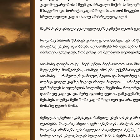
კაცთმოყვარეობისა! ჩვენ კი, მრავალი ნიჭის სამაგ
მზაკვარო და ბოროტო კაცობრივო ხასიათო! მოგვები 
სრულყოფილი კაცია ის თუ არასრულყოფილი?
მაგრამ დაე დადუმდეს ყოველივე ზედმეტი ღვთის ეკლ
როგორც ამბობს წმინდა კირილე: მოისმინეთ და ირწმ
მოსურნე კაცად დაიბადა, შეინარჩუნა რა ღვთაების 
იმისთვის განკაცდა, რომ ვისაც არ შეუძლია ღვთაებისგ
ათანასე დიდმა თქვა: ჩვენ უნდა მივმართოთ არა მ
მკლავებზე მიიწვინება, არამედ იმოსება უჭეშმარიტ
ათანასე, — რამეთუ ეს გამოუთქმელია და ბოლომდე ა
თუმცა ყოველ კაცზე მეტად იხილა მადლი, — არამედ
ვერ შეძლეს საიდუმლოს ბოლომდე შეცნობა, როგორღა ე
დაიბადე კაცად, და მერე იკითხე ღვთის განკაცებაზ
შესახებ, თუმცა შენი შობა კაცობრივი იყო და არა ღ
შობაზე ღვთის შობა.
შემდგომ ღმერთი განკაცდა, რამეთუ კაცს თავად არ შ
ღვთაება, როგორც ასეთი, ვერ ივნებოდა, ამიტომ 
როგორც ბრძანებს უპირველესი მოციქული პეტრე: "
ხორცით და გაცოცხლდა სულით" (იხ. 1 პეტრ. 3:18). 