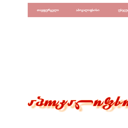
Перейти к контенту
თავფურცელი
აპოკალიფსისი
უსჯუ