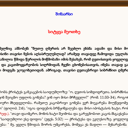
შინაარსი
სიტყვა მეოთხე
მელნიც ამბობენ:
"ნუთუ ღმერთს არ შეეძლო ეხსნა ადამი და მისი მო
ისინი თავისი ნების აღსასრულებლად? არამედ თავადვე ჩამოვიდა უგლახაკ
ანილია წმიდა წერილის მოწმობანი იმის შესახებ, რომ ღვთისთვის ყოველივე
 და კაცთმოყვარეობის სიღრმიდან, ჩვენი ცხონებისათვის, ინება თავად 
სი მოდგმა ჯოჯოხეთიდან
. ამრიგად,
თავისი ღვთაებრივი სიბრძნით
ღმერ
რობს ქრისტეს განკაცების საიდუმლოზე: "ო, ღვთის სიმდიდრეთა, სიბრძნისა 
ნ შეიცნო უფლის გონება? ვინ იყო მისი მრჩეველი?" (რომ. 11:33-34). როგ
იერი მხედველობა. რამეთუ კაცობრივი გონება ვერ მიეკარება მიუწვდომ
" (ფილიპ. 2:6), "იგია დიდების ბრწყინვალება და მისი იპოსტასის ხატი, 
რედ.).
"თავი დაიმცრო, მონის ხატი შეიმოსა და გარეგნობით კაცის მსგავსებ
 "საიდუმლოი ესე დიდია" (ეფეს. 5:32) — ქრისტესა და ეკლესიაზე. ყოველი
ა: " მე, ყველა წმიდას შორის უმცირესს, მომეცა ეს მადლი — მეხარები