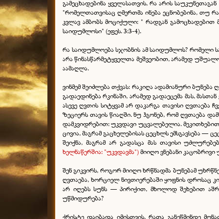
გამეცხადებინა ყველასათვის, რა არის საუკუნეთაგან
"რომელთათვისაც ღმერთმა ინება ეცნობებინა, თუ რა 
კვლავ ამბობს მოციქული: " რადგან გამოცხადებით 
საიდუმლოსი" (ეფეს. 3:3-4).
რა საიდუმლოება სჯობნის ამ საიდუმლოს? რომელი სა
არა წინასწარმეტყველთა მეშვეობით, არამედ უშუალო
აამაღლა.
ვინმემ შეიძლება თქვას: რაკიღა ადამიანური ბუნება
გადაედინება რკინაში, არამედ გადაეცემა მას, მასთა
ასევე ღვთის სიტყვამ არ დაკარგა თავისი ღვთაება ჩ
ზეციერს თავის წიაღში. ნუ ჰგონებ, რომ ღვთაება 
დამკვიდრებით: უკვდავი უცვალებელია. მეკითხებით, 
ცივია, მაგრამ გაცხელებისას ცეცხლს ემსგავსება — 
შეიქნა, მაგრამ არ გადასცა მას თავისი უძლურებ
ხელნაწერში
ა
:
"
უკვდავმა
"
)
მიიღო ვნებანი კაცობრივი
შენ გიკვირს, როგორ მიიღო ხრწნადმა ბუნებამ უხრწ
ღვთაება, ხორციელ ნივთიერებაში ყოფნის დროსაც კი, 
არ იღებს სუნს — პირიქით, მხოლოდ შეხებით აშრო
უწმიდურება?
ქრისტე დაიბადა იმისთვის, რათა განეწმინდე მონა