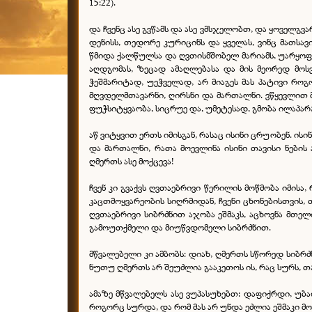
15:22).
და ჩვენც ასე გვწამს და ასე ვმსჯელობთ, და ყოველ
დენისს, თედორე კურიცინს და ყველას, ვინც მათსა
წმიდა ქალწულსა და ღვთისმშობელ მარიამს, უარყოფე
აღდგომას, ზეცად ამაღლებასა და მის მეორედ მო
ჭეშმარიტად, უეჭველად, არ მიაგეს მას პატივი რო
მღვდელმთავარნი, ღირსნი და მართალნი. ვწყევლით 
ფუჭსიტყვაობა, სიცრუე და, უმეტესად, გმობა ილაპარა
აწ ვიტყვით ერთს იმისგან, რასაც ისინი ცრუობენ. ის
და მართალნი, რათა მოევლინა ისინი თავისი ნების 
ღმერთს ასე მოქცევა!
ჩვენ კი გვაქვს ღვთაებრივი წერილის მოწმობა იმისა
კაცთმოყვარეობის სიღრმიდან, ჩვენი ცხონებისთვის, თ
ღვთაებრივი სიბრძნით აჯობა ეშმაკს, აცხოვნა მთელ
გამოუთქმელი და მიუწვდომელი სიბრძნით.
მწვალებელი კი ამბობს: დიახ, ღმერთს სწორედ სიბრძ
ნუთუ ღმერთს არ შეუძლია გააკეთოს ის, რაც სურს, თ
ამაზე მწვალებელს ასე ვუპასუხებთ: დაფიქრდი, უბ
როგორც სურდა, და რომ მას არ უნდა ეძლია ეშმაკი მ