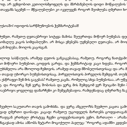
იეროდ, არ ვენდობით კეთილისმყოფელს და მბრძანებლის დიდი მოწყალების
თაყვანს სცემენ — მწვალებლები კი იკვლევენ: როგორ შეიძლება ღმერთი ხ
ესიაში! იდიდოს სარწმუნოების ჭეშმარიტებამ!
უნეთ, რამეთუ ღვთაებრივი სიტყვა მამისა შეუერთდა მიწიერ ბუნებას დე
სიმაღლე კაცის სიმდაბლეში, არ მისცა ვნებებს უვნებელი ღვთაება, არ მ
ან მიღება, მიიღოს კაცისგან.
ხოლოდ სასწაულს, არამედ ღვთის განკაცებასაც, რამეთუ, როგორც ნათქვა
ესი მიწიერი ბუნებით, ცოდვის გარდა, და ჭეშმარიტად კაცი ხდება. როგორ
უხსნელია არა მხოლოდ ჩემთვის, არამედ თავად მშობელისთვისაც; და არა მ
 თავად უხორცო ბუნებისთვისაც, პირველისთვის პირველის შემდგომ, თუმ
სწრაფვი შენ მის გაგებას? რამეთუ კაცმა, რომელიც სხვა ბუნებისაა, არ უ
ე. და როგორც შენ ვერც შობისას და ვერც მის შემდგომ ვერ შეიცანი შენი
ვთაებრივი; ყოველივე დანარჩენი კი შემეცნებადია. რამდენადაც ღმერთზე 
ეეძლო საკუთარი თავის გამოხსნა. და ვერც ანგელოზს შეეძლო კაცთა გამო
თავად ღმერთი დაიბადა კაცად: რამეთუ უცოდველს მართებს ცოდვათაგან 
რადგან ერთხელ ქრისტეც ჩვენი ცოდვებისათვის ევნო, მართალი - არამ
მსგავსად ამისა ამბობს ნეტარი მოციქული პავლეც: "როგორც ადამში კვდებია