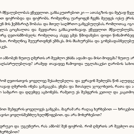
გვარ მწვალებლობას ვწყევლით, განსაკუთრებით კი — ათასგზის და მეტად წ
ვით ფიქრობდა და ფიქრობს, რომელნიც უარყოფენ ჩვენს მეუფეს იესუ ქრის
ნ მის ჭეშმარიტ შობასა და მთელ საღმრთო განგებულებას, რომლითაც იგი
სვლას ცოცხალთა და მკვდართა განსაკითხავად. ვწყევლით მწვალებლებ
გორც ღვთისმშობელს; რომელთაც ასევე გმეს წმიდანები: დიდი წინამორბედ
მათ, რომელნიც შეუერთდნენ ეშმაკს, მის მსახურებსა და გონებადაბნელე
კეს.
ინი ამბობენ: ნუთუ ღმერთს არ შეეძლო ეხსნა ადამი და მისი მოდგმა? ნუთუ ა
აღსასრულებლად? არამედ თავადვე ჩამოვიდა უგლახაკესი ღარიბის სახით,
, რომ ღვთისთვის ყოველივე შესაძლებელია და ვერავინ შეძლებს წინ აღუდგე
ავად ღმერთმა ინება განკაცება, ვნება და შთასვლა ჯოჯოხეთს, რათა და ამ
ი სამყარო და დღემდე აცხონებს. რამეთუ ეს შეჰფერის კეთილ და კაცთმო
ნით შეჰფერის ყოველივეს განგება, მაგრამ არა რაღაც ხერხებით — ხრიკებით
ავისი ყოვლისშემძლე ხელმწიფებით, და არა მოხერხებით?
ადრუკო და უგუნურო, რას ამბობ! შენ ფიქრობ, რომ ღმერთს არ შეეძლო თ
ოხერხებით?