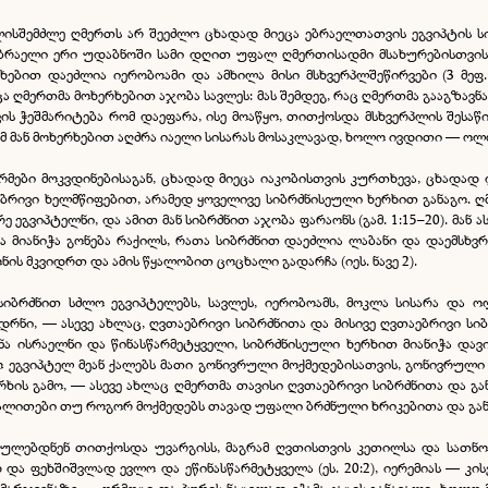
ისშემძლე ღმერთს არ შეეძლო ცხადად მიეცა ებრაელთათვის ეგვიპტის სიმდ
 ებრაელი ერი უდაბნოში სამი დღით უფალ ღმერთისადმი მსახურებისთვის, 
ხებით დაეძლია იერობოამი და ამხილა მისი მსხვერპლშეწირვები (3 მეფ
 ღმერთმა მოხერხებით აჯობა სავლეს: მას შემდეგ, რაც ღმერთმა გააგზავნ
ის ჭეშმარიტება რომ დაეფარა, ისე მოაწყო, თითქოსდა მსხვერპლის შესაწ
 მან მოხერხებით აღძრა იაელი სისარას მოსაკლავად, ხოლო ივდითი — ოლოფ
მები მოკვდინებისაგან, ცხადად მიეცა იაკობისთვის კურთხევა, ცხადად დ
თაებრივი ხელმწიფებით, არამედ ყოველივე სიბრძნისეული ხერხით განაგო. ღ
 ეგვიპტელნი, და ამით მან სიბრძნით აჯობა ფარაონს (გამ. 1:15–20). მან 
 მიანიჭა გონება რაქილს, რათა სიბრძნით დაეძლია ლაბანი და დაემსხვრია 
ნის მკვიდრთ და ამის წყალობით ცოცხალი გადარჩა (იეს. ნავე 2).
ბრძნით სძლო ეგვიპტელებს, სავლეს, იერობოამს, მოკლა სისარა და ოლო
დრნი, — ასევე ახლაც, ღვთაებრივი სიბრძნითა და მისივე ღვთაებრივი სი
ა ისრაელნი და წინასწარმეტყველი, სიბრძნისეული ხერხით მიანიჭა დავ
 ეგვიპტელ მეან ქალებს მათი გონივრული მოქმედებისათვის, გონივრული 
რხის გამო, — ასევე ახლაც ღმერთმა თავისი ღვთაებრივი სიბრძნითა და გა
ალითები თუ როგორ მოქმედებს თავად უფალი ბრძნული ხრიკებითა და გა
რულებდნენ თითქოსდა უვარგისს, მაგრამ ღვთისთვის კეთილსა და სათნოს
ვად და ფეხშიშვლად ევლო და ეწინასწარმეტყველა (ეს. 20:2), იერემიას — კი