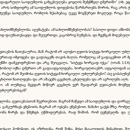
 დაფარული საიდუმლოს განგებულება ყოვლის შემქმნელ ღმერთში" (იხ. ეფე
არის სიმდიდრე ამ საიდუმლოს დიდებისა წარმართებს შორის, რაც არის ქრი
მეუწყა საიდუმლო, რომლის შესახებაც უკვე მოგწერეთ მოკლედ. როცა წა
ხლთმშენებლობა აღემატება ამ სახლთმშენებლობას? ბასილი დიდი ამბობს:
დ დაუნათესავდა და შეუერთდა კაცობრივ ბუნებას, და ჩვენგან მიღებული
 ღვთაების ნათესაურია, მაშ, რატომ არ აღივსო ღვთის სიტყვა ხორციელი უძ
ნ ერთად იმყოფება და გადასცემს თავის ძალას, რომელიც ამ გადაცემით არ მც
ვენში დამკვიდრებით და არც შეიცვალა. "სიტყვა ხორცად იქცა" (იოან. 1:14
დამხობილ იქნა: ღმერთი არ გადაადგილდება, ხორციელთაებრ, ადგილიდან ა
რატომ არ შეიმოსა ღვთის სიტყვამ ხორციელი უძლურებები? ასე გიპასუხებთ:
ცეცხლით ნათლდება და არ აშავებს ცეცხლს, ცხელდება და არ აგრილებს ალს
ები. ან თუნდაც მკვდარ მიწიერ ცეცხლს ვერ შეადარებ ღვთაების მოქმე
 უძლურებისგან?
ნელობა, ღვთაებასთან შეერთებით. მაგრამ ჩაწვდი ამ საიდუმლოს და ღირსე
განკურნავს ვნებითს, მაგრამ არ ივსება ვნებებით. ნანახი გაქვს მზე, რომ
ბს ჩირქს და წმენდს უწმიდურებას. რად შიშობ, რომ უვნებელმა და უხ
თესავე ბუნებით. ის იზრდება, რომ შენც, მისი მაგალითის მიბაძვით, შ