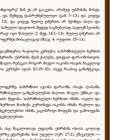
იდრე? მან ეს არ გააკეთა, არამედ უბრძანა მოსეს,
და შემდეგ დაბრუნებულიყო (გამ. 7–13). და კიდევ:
. 13). და კიდევ: ნუთუ ღმერთს არ ჰქონდა ძალა და
ა სამუელი დავითის მეფედ საცხებლად, სავლემ ჰკითხა
ირად იყო წასული (1 მეფ. 16:1–13). ნუთუ ღმერთს არ
ერნეს მოსაკლავად (მსაჯ. 4; იუდით. 10–13).
აემსხვრია რაქილის კერპები, სიბრძნისეული ხერხის
მერთმა უბრძანა მეან ქალებს, ეთქვათ ფარაონისთვის,
ასწავლა რებეკას როგორ მიეღო იაკობს ისავის ნაცვლად
კერპები (დაბ. 31:19–35). ასევე რააბიც განამტკიცა
ფერნე, სიბრძნით აჯობა ფარაონს, ისავს, ლაბანს,
ბრძნისეული განგებულების ძალით, მოკლა ეშმაკი. და
ითს მეფობა, სიბრძნისეული ხერხით იხსნა იაელი და
ხერხით მიანიჭა კურთხევა იაკობს, იხსნა რაქილი და
ნგებულებით იხსნა კაცობრივი მოდგმა და გამოიყვანა
ნგებულებით.
. ასე, მაგალითად, უფალმა უბრძანა ოსიას, ცოლად
სერზე ეტარებინა ხის უღელი (იერ. 27:2), ეზეკიელს —