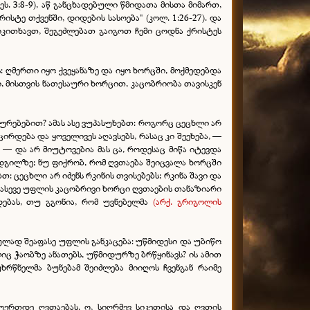
ს. 3:8-9), აწ განცხადებული წმიდათა მისთა მიმართ,
სტე თქვენში, დიდების სასოება" (კოლ. 1:26-27). და
იკითხავთ, შეგეძლებათ გაიგოთ ჩემი ცოდნა ქრისტეს
 ღმერთი იყო ქვეყანაზე და იყო ხორცში, მოქმედებდა
, მისთვის ნათესაური ხორცით, კაცობრიობა თავისკენ
ლურებებით? ამას ასე ვუპასუხებთ: როგორც ცეცხლი არ
ირდება და ყოველივეს აღავსებს, რასაც კი შეეხება, —
) — და არ მიუტოვებია მას ცა, როდესაც მიწა იტევდა
დგილზე; ნუ ფიქრობ, რომ ღვთაება შეიცვალა ხორცში
 ცეცხლი არ იძენს რკინის თვისებებს; რკინა შავი და
. ასევე უფლის კაცობრივი ხორცი ღვთაების თანაზიარი
დებას, თუ გგონია, რომ უვნებელმა
(არქ. გრიგოლის
ულად შეაფასე უფლის განკაცება: უწმიდესი და უბიწო
ელიც ჭაობზე ანათებს, უწმიდურზე ბრწყინავს? ის ამით
რწნელმა ბუნებამ შეიძლება მიიღოს ჩვენგან რაიმე
ეუერთდე ღვთაებას. ო, სიღრმევ სიკეთისა და ღვთის