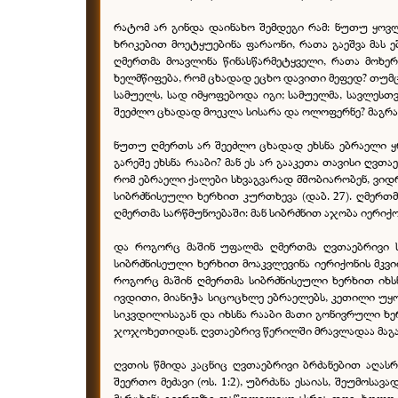
რატომ არ გინდა დაინახო შემდეგი რამ: ნუთუ ყოვლ
ხრიკებით მოეტყუებინა ფარაონი, რათა გაეშვა მას
ღმერთმა მოავლინა წინასწარმეტყველი, რათა მოხერ
ხელმწიფება, რომ ცხადად ეცხო დავითი მეფედ? თუმცა
სამუელს, სად იმყოფებოდა იგი; სამუელმა, სავლესთვ
შეეძლო ცხადად მოეკლა სისარა და ოლოფერნე? მაგრამ
ნუთუ ღმერთს არ შეეძლო ცხადად ეხსნა ებრაელი ყრ
გარეშე ეხსნა რააბი? მან ეს არ გააკეთა თავისი ღვ
რომ ებრაელი ქალები სხვაგვარად მშობიარობენ, ვიდრე
სიბრძნისეული ხერხით კურთხევა (დაბ. 27). ღმერთმა
ღმერთმა სარწმუნოებაში: მან სიბრძნით აჯობა იერიქო
და როგორც მაშინ უფალმა ღმერთმა ღვთაებრივი სი
სიბრძნისეული ხერხით მოაკვლევინა იერიქონის მკვი
როგორც მაშინ ღმერთმა სიბრძნისეული ხერხით იხსნ
ივდითი, მიანიჭა სიცოცხლე ებრაელებს, კეთილი უყო
სიკვდილისაგან და იხსნა რააბი მათი გონივრული ხე
ჯოჯოხეთიდან. ღვთაებრივ წერილში მრავლადაა მაგ
ღვთის წმიდა კაცნიც ღვთაებრივი ბრძანებით აღას
შეერთო მეძავი (ოს. 1:2), უბრძანა ესაიას, შეუმოსა