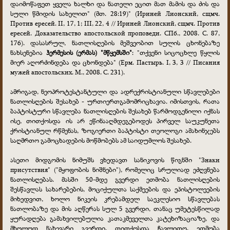
დაიმოწაფეთ ყველა ხალხი და ნათელი ეცით მათ მამის და ძის და
სული წმიდის სახელით" (მთ. 28:19)" (Ириней Лионский, сщмч.
Против ересей. II, 17, 1; III, 22, 4 // Ириней Лионский, сщмч. Против
ересей. Доказательство апостольской проповеди. СПб., 2008. С. 87,
176). დასასრულ, ნათლისღების მეშვეობით სულის ცხონებაზე
ნახსენებია
ჰერმესის (ერმას) "მწყემსში"
: "თქვენი სიცოცხლე წყლის
მიერ აღორძინდება და ცხონდება" (Ерм. Пастырь. I, 3, 3 // Писания
мужей апостольских. М., 2008. С. 231).
ამრიგად, ნეოპროტესტანტული და ადრექრისტიანული სწავლებები
ნათლისღების შესახებ - ურთიერთგამომრიცხავია. იმისთვის, რათა
ბაპტისტური სწავლება ნათლისღების შესახებ წარმოდგენილი იქნას
ისე, თითქოსდა ის არ ეწინააღმდეგებოდეს პირველ საუკუნეთა
ქრისტიანულ რწმენას, ზოგიერთი ბაპტისტი თეოლოგი ამახინჯებს
საღმრთო გამოცხადების მოწმობებს ამ საიდუმლოს შესახებ.
ასეთი მიდგომის ნიმუშს ვხედავთ სანიკოვის წიგნში "Знаки
присутствия" ("მყოფობის ნიშნები"), რომელიც სრულიად ეძღვნება
ნათლისღებას. მასში 50-მდე გვერდი ეთმობა ნათლისღების
შესწავლას სახარებების, მოციქულთა საქმეების და ეპისტოლეების
მიხედვით, ხოლო ნიკეის კრებამდელ საეკლესიო სწავლებას
ნათლობაზე და მის აღწერას სულ 5 გვერდი, თანაც უმეტესწილად
ყურადღება გამახვილებულია კათაკმეველთა კატეხიზაციაზე, და
მხოლოდ ნახევარი გვერდი, თითქოსდა ჩავლითო, ეთმობა