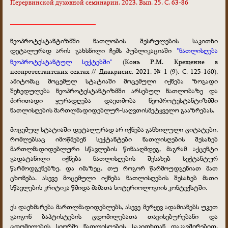
Перервинской духовной семинарии. 2023. Вып. 25. С. 63-86
________________________
ნეოპროტესტანტიზმში ნათლობის შესრულების საკითხი
დეტალურად არის გახსნილი ჩემს პუბლიკაციაში
"ნათლისღება
ნეოპროტესტანტულ სექტებში"
(Конь Р.М. Крещение в
неопротестантских сектах // Диакрисис. 2021. № 1 (9). С. 125-160),
ამიტომაც მოცემულ სტატიაში მოცემული იქნება ზოგადი
შეხედულება ნეოპროტესტანტიზმში არსებულ ნათლობაზე და
ძირითადი ყურადღება დაეთმობა ნეოპროტესტანტიზმში
ნათლისღების მართლმადიდებლურ-საღვთისმეტყველო გააზრებას.
მოცემულ სტატიაში დეტალურად არ იქნება განხილული ციტატები,
რომლებსაც იმოწმებენ სექტანტები ნათლისღების შესახებ
მართლმადიდებლური სწავლების წინააღმდეგ, მაგრამ აქცენტი
გადატანილი იქნება ნათლისღების შესახებ სექტანტურ
წარმოდგენებზე, და იმაზეც, თუ როგორ წარმოუდგენიათ მათ
ცხონება. ასევე მოცემული იქნება ნათლისღების შესახებ მათი
სწავლების კრიტიკა წმიდა მამათა სოტერიოლოგიის კონტექსტში.
ეს დაეხმარება მართლმადიდებლებს, ასევე მერყევ ადამიანებს უკეთ
გაიგონ ბაპტისტების ცდომილებათა თავისებურებანი და
ცდომილების სიღრმე ნათლისღების საკითხთან დაკავშირებით,