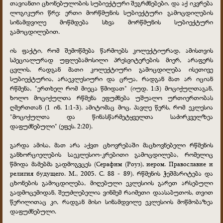
თავიანთი ცხონებულობის სუბიექტური შეგრძნებები. და აქ იკვრება
ლოგიკური წრე: ერთი მორწმუნის სუბიექტური გამოცდილების
სინამდვილე მოწმდება სხვა მორწმუნის სუბიექტური
გამოცდილებით.
ის ფაქტი, რომ შემოწმება წარმოებს კოლექტიურად, ამისთვის
სპეციალურად უფლებამოსილი პრესვიტერების მიერ, არაფერს
ცვლის, რადგან მათი კოლექტიური გამოცდილება ისეთივე
სუბიექტურია, არაეკლესიური და ცრუა, რადგან მათ არ იციან
რწმენა, "ერთხელ რომ მიეცა წმიდათ" (იუდ. 1:3) მოციქულთაგან,
ხოლო მოციქულთა რწმენა ეფუძნება უშუალო ურთიერთობას
ღმერთთან (1 ინ. 1:1-3). ამიტომაც მოც. პავლე წერს, რომ ეკლესია
"მოციქულთა და წინასწარმეტყველთა საძირკველზეა
დაფუძნებული" (ეფეს. 2:20).
გარდა ამისა, მათ არა აქვთ ცხოვრებაში მაცხოვნებელი რწმენის
განხორციელების საეკლესიო-კრებითი გამოცდილება, რომელიც
წმიდა მამებმა გადმოგვცეს (Серафим (Роуз), иером. Православие и
религия будущего. М., 2005. С. 88 - 89). რწმენის ჭეშმარიტება და
ცხონების გამოცდილება, მიღებული ეკლესიის გარეთ არსებული
გადმოცემიდან, შეუძლებელია ვინმემ რაიმეთი დაასაბუთოს, თვით
წერილითაც კი, რადგან მისი სინამდვილე ეკლესიის მოწმობაზეა
დაფუძნებული.