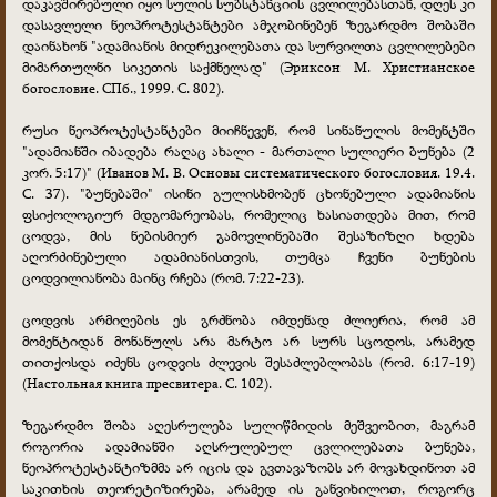
დაკავშირებული იყო სულის სუბსტანციის ცვლილებასთან, დღეს კი
დასავლელი ნეოპროტესტანტები ამჯობინებენ ზეგარდმო შობაში
დაინახონ "ადამიანის მიდრეკილებათა და სურვილთა ცვლილებები
მიმართულნი სიკეთის საქმნელად" (Эриксон М. Христианское
богословие. СПб., 1999. С. 802).
რუსი ნეოპროტესტანტები მიიჩნევენ, რომ სინანულის მომენტში
"ადამიანში იბადება რაღაც ახალი - მართალი სულიერი ბუნება (2
კორ. 5:17)" (Иванов М. В. Основы систематического богословия. 19.4.
С. 37). "ბუნებაში" ისინი გულისხმობენ ცხონებული ადამიანის
ფსიქოლოგიურ მდგომარეობას, რომელიც ხასიათდება მით, რომ
ცოდვა, მის ნებისმიერ გამოვლინებაში შესაზიზღი ხდება
აღორძინებული ადამიანისთვის, თუმცა ჩვენი ბუნების
ცოდვილიანობა მაინც რჩება (რომ. 7:22-23).
ცოდვის არმიღების ეს გრძნობა იმდენად ძლიერია, რომ ამ
მომენტიდან მონანულს არა მარტო არ სურს სცოდოს, არამედ
თითქოსდა იძენს ცოდვის ძლევის შესაძლებლობას (რომ. 6:17-19)
(Настольная книга пресвитера. С. 102).
ზეგარდმო შობა აღესრულება სულიწმიდის მეშვეობით, მაგრამ
როგორია ადამიანში აღსრულებულ ცვლილებათა ბუნება,
ნეოპროტესტანტიზმმა არ იცის და გვთავაზობს არ მოვახდინოთ ამ
საკითხის თეორეტიზირება, არამედ ის განვიხილოთ, როგორც