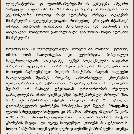
ლიტერატურასა და ღვთისმსახურებაში ის გვხვდება. ამგვარი
"უჩვეულო კოლიზიის" მიზეზს სანიკოვი ხედავს ბაპტისტების მიერ
ევქარისტიაზე, როგორც ახალ აღთქმაზე ქრისტეს სიტყვების
მნიშვნელობის უგულებელყოფაში, რომლებიც "ერთგვარ შტამპად"
იქცნენ, დაკარგეს თავიანთი მნიშვნელობა და ამიტომაც ის
ბაპტისტებს სთავაზობს განაახლონ და გაიაზრონ ახალი აღთქმის
მნიშვნელობა.
როგორც ჩანს, ამ "უგულებელყოფის" მიზეზი სხვა რამეშია - კერძოდ,
იმაში, რომ ნათლისღება, და ევქარისტია ბაპტისტურ
სოტერიოლოგიაში თავიდანვე იყვნენ მოკლებულნი თავიანთ
პირდაპირ ფუნქციას - მორწმუნეთა ცხონების საშუალებას და
მათთვის მაცხოვნებელი მადლის მინიჭებას. რადგან სიტყვები
ნათლისღების შესახებ, როგორც სამოთხისეული ცხოვრების
დამკვიდრებისა და ევქარისტიის, როგორც ღმერთთან შეერთების
შეასხებ არ ასახავენ ღმერთთან ურთიერთობის რეალურ
გამოცდილებას, ისინი დაემსგავსნენ "დამტკნარებულ მარილს" (მთ.
5:13) და შტამპებად იქცნენ. სანიკოვის მიერ წმ. გრიგოლ
ღვთისმეტყველის დამოწმება პრობლემას ვერ წყვეტს,
"რადგანაც
ღვთის სასუფეველი სიტყვით კი არ არის, არამედ ძალით"
(1 კორ.
4:20) - ანუ მართლმადიდებლობაში. ნათლობა ადამიანს ანიჭებს
ცხონების მადლს, და იგივე საიდუმლო აერთებს მას ღმერთთან,
ხოლო ბაპტიზმი ოდენ ვერბალურად აღნიშნავს პრობლემას, თუმცა
მისი გადაწყვეტის საშუალება არ გააჩნია და, მეტიც,