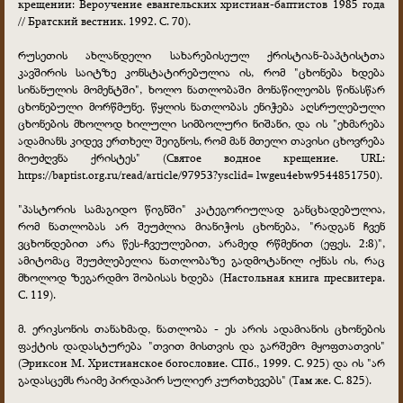
крещении: Вероучение евангельских христиан-баптистов 1985 года
// Братский вестник. 1992. С. 70).
რუსეთის ახლანდელი სახარებისეულ ქრისტიან-ბაპტისტთა
კავშირის საიტზე კონსტატირებულია ის, რომ "ცხონება ხდება
სინანულის მომენტში", ხოლო ნათლობაში მონაწილეობს წინასწარ
ცხონებული მორწმუნე. წყლის ნათლობას ენიჭება აღსრულებული
ცხონების მხოლოდ ხილული სიმბოლური ნიშანი, და ის "ეხმარება
ადამიანს კიდევ ერთხელ შეიგნოს, რომ მან მთელი თავისი ცხოვრება
მიუძღვნა ქრისტეს" (Святое водное крещение. URL:
https://baptist.org.ru/read/article/97953?ysclid= lwgeu4ebw9544851750).
"პასტორის სამაგიდო წიგნში" კატეგორიულად განცხადებულია,
რომ ნათლობას არ შეუძლია მიანიჭოს ცხონება, "რადგან ჩვენ
ვცხონდებით არა წეს-ჩვეულებით, არამედ რწმენით (ეფეს. 2:8)",
ამიტომაც შეუძლებელია ნათლობაზე გადმოტანილ იქნას ის, რაც
მხოლოდ ზეგარდმო შობისას ხდება (Настольная книга пресвитера.
С. 119).
მ. ერიკსონის თანახმად, ნათლობა - ეს არის ადამიანის ცხონების
ფაქტის დადასტურება "თვით მისთვის და გარშემო მყოფთათვის"
(Эриксон М. Христианское богословие. СПб., 1999. С. 925) და ის "არ
გადასცემს რაიმე პირდაპირ სულიერ კურთხევებს" (Там же. С. 825).