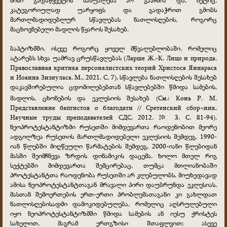
კატეგორიულად უარყოფს და გადაჭრით გმობს
მართლმადიდებლურ სწავლებას ნათლისღების, როგორც
მაცხოვნებელი მადლის წყაროს შესახებ.
ბაპტიზმში, ისევე როგორც ყოველ მწვალებლობაში, რომელიც
ატარებს სხვა უამრავ ცრუსწავლებას (Ларше Ж.-К. Лицо и природа.
Православная критика персоналистских теорий Христоса Яннараса
и Иоанна Зизиуласа. М., 2021. С. 7), სწავლება ნათლისღების შესახებ
დაკავშირებულია ცდომილებებთან სწავლებებში წმიდა სამების,
მადლის, ცხონების და ეკლესიის შესახებ
(См.: Конь Р. М.
Представление баптистов о благодати // Сретенский сбор¬ник.
Научные труды преподавателей СДС. 2012. № 3. С. 81-94).
ნეოპროტესტანტიზმი რუსეთში მიმდევართა რაოდენობით მეორე
ადგილზეა რუსეთის მართლმადიდებელი ეკლესიის შემდეგ. 1990-
იან წლებში მიღწეული წარმატების შემდეგ, 2000-იანი წლებიდან
მასში შეიმჩნევა ზრდის დინამიკის დაცემა, ხოლო მთელ რიგ
სექტებში მიმდევართა შემცირებაც, თუმცა მთლიანობაში
პროტესტანტთა რაოდენობა რუსეთში არ კლებულობს. მიუხედავად
ამისა ნეოპროტესტანტთაგან მრავალი პირი დაუბრუნდა ეკლესიას,
მასთან შემოერთების ერთ-ერთი პრობლემათაგანი კი გახლდათ
ნათლისღებისადმი დამოკიდებულება, რომელიც აღსრულებული
იყო ნეოპროტესტანტიზმში წმიდა სამების ან იესუ ქრისტეს
სახელით, მაგრამ ერთგზისი შთაფლვით; ასევე