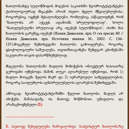
ნათლობამდე სულიწმიდის მიღების საკითხში ნეოპროტესტანტები
ტიპოლოგიურად მსგავსნი არიან ისეთი ძველი მწვალებლებისა,
როგორებიც იყვნენ მესალიანელები, რომლებიც ასწავლიდნენ, რომ
"ნათლობა არ აქცევს ადამიანს სრულყოფილად", ხოლო
"ნათელღბულნი სრულიად არც იღებენ სულიწმიდას", ისინი მას
ნათლობის გარეშეც იღებენ (Иоанн Дамаскин, прп. О ста ересях. 80 //
Иоанн Дамаскин, прп. Источник знания. М., 2002. С. 136-
137).მოცემულ შემთხვევაში ნათლობა გამოიყურება, როგორც
ფსიქოლოგიური საშუალება, თვითშთაგონება შემდგარ ცხონებაში
საკუთარი თავის დასარწმუნებლად.
მსჯელობა ნათლობაში მადლის მონიჭების ობიექტურ ხასიათზე
ჯეროვანი იქნებოდა მაშინ, თუკი აღიარებულ იქნებოდა, რომ: 1)
მადლი მოიცემა წყლის მიერ და 2) იერარქიული სამღვდელოების,
როგორც საიდუმლოს აღმასრულებელის აღიარების შემთხვევაში.
ამრიგად, ნეოპროტესტანტიზმში წყლით ნათლობა მადლს არ
ანიჭებს, მაშასადამე, ის, მათივე მოწმობით, უმადლოა და
არამაცხოვნებელი
(5).
________________________
5.
ასეთივე შეხედულება ჩამოყალიბდა ბაპტისტურ ნათლობაზე