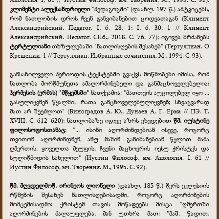
კლიმენტი ალექსანდრიელი
"პედაგოგში" (დაახლ. 197 წ.) ამტკიცებს,
რომ ნათლობის დროს ჩვენ განვიბანებით ცოდვათაგან (Климент
Александрийский. Педагог. I, 6, 28, 1; I, 6, 30, 1 // Климент
Александрийский. Педагог. СПб., 2018. С. 76, 77); იგივეს ბრძანებს
ტერტულიანი
თხზულებაში "ნათლისღების შესახებ" (Тертуллиан. О
Крещении. 1 // Тертуллиан. Избранные сочинения. М., 1994. С. 93).
განსახილველი პერიოდის ტექსტებში გვაქვს მოწმობები იმისა, რომ
ნათლობა მორწმუნეთა ამაღორძინებელი და განმაცხოველებელია;
ჰერმესის (ერმას) "მწყემსში"
ნათქვამია: "მათთვის აუცილებელ იყო ...
გასულიყვნენ წყალში, რათა განცხოველებულიყვნენ; სხვაგვარად
მათ არ შეეძლოთ" (Виноградов А. Ю., Дунаев А. Г. Ерма // ПЭ. Т.
XVIII. С. 612–620); ნათლობაზე იგივე აზრს ვხვდებით
წმ. იუსტინე
ფილოსოფოსთანაც
: "... ისინი აღორძინდებიან ისევე, როგორც
თვითონ აღორძინდნენ, ანუ მაშინ განიბანებიან წყლით მამა
ღმერთის, ყოველთა მეუფის, ჩვენი მაცხოვრის იესუ ქრისტეს და
სულიწმიდის სახელით" (Иустин Философ, мч. Апология. I, 61 //
Иустин Философ, мч. Творения. М., 1995. С. 92).
წმ. მღვდელმოწ. ირინეოს ლიონელი
(დაახლ. 185 წ.) წერს ეკლესიის
რწმენის შესახებ ნათლისღებისადმი, როგორც აღორძინების
მომცემისადმი: ქრისტემ თავის მოწაფეებს მისცა "ღმერთში
აღორძინების ძალაუფლება, მან უთხრა მათ: "მაშ, წადით,