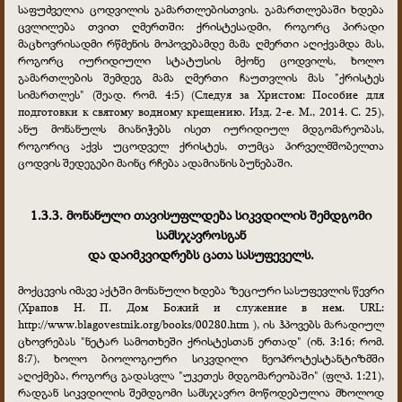
საფუძველია ცოდვილის გამართლებისთვის. გამართლებაში ხდება
ცვლილება თვით ღმერთში: ქრისტესადმი, როგორც პირადი
მაცხოვრისადმი რწმენის მოპოვებამდე მამა ღმერთი აღიქვამდა მას,
როგორც იურიდიული სტატუსის მქონე ცოდვილს, ხოლო
გამართლების შემდეგ მამა ღმერთი ჩაუთვლის მას "ქრისტეს
სიმართლეს" (შეად. რომ. 4:5) (Следуя за Христом: Пособие для
подготовки к святому водному крещению. Изд. 2-е. М., 2014. С. 25),
ანუ მონანულს მიანიჭებს ისეთ იურიდიულ მდგომარეობას,
როგორიც აქვს უცოდველ ქრისტეს, თუმცა პირველმშობელთა
ცოდვის შედეგები მაინც რჩება ადამიანის ბუნებაში.
1.3.3. მონანული თავისუფლდება სიკვდილის შემდგომი
სამსჯავროსგან
და დაიმკვიდრებს ცათა სასუფეველს.
მოქცევის იმავე აქტში მონანული ხდება ზეციური სასუფევლის წევრი
(Храпов Н. П. Дом Божий и служение в нем. URL:
http://www.blagovestnik.org/books/00280.htm ), ის ჰპოვებს მარადიულ
ცხოვრებას "ნეტარ სამოთხეში ქრისტესთან ერთად" (ინ. 3:16; რომ.
8:7), ხოლო ბიოლოგიური სიკვდილი ნეოპროტესტანტიზმში
აღიქმება, როგორც გადასვლა "უკეთეს მდგომარეობაში" (ფლპ. 1:21),
რადგან სიკვდილის შემდგომი სამსჯავრო მოწოდებულია მხოლოდ