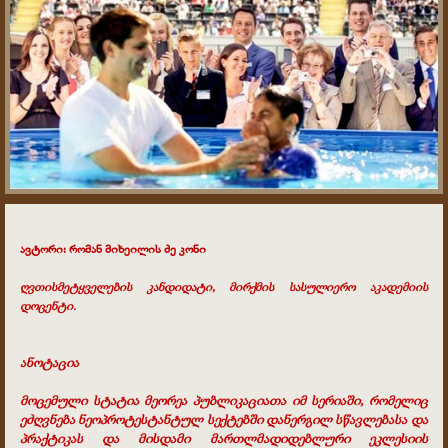
ავტორი: რომან მიხეილის ძე კონი
ღვთისმეტყველების კანდიდატი, მირქმის სასულიერო აკადემიის
დოცენტი.
ანოტაცია
მოცემული სტატია მეორეა პუბლიკაციათა იმ სერიაში, რომელიც
ეძღვნება ნეოპროტესტანტულ სექტებში დანერგილ სწავლებასა და
პრაქტიკას და მისდამი მართლმადიდებლური ეკლესიის