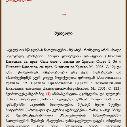
***
შესავალი
საეკლესიო სწავლებას ნათლისღების შესახებ, რომელიც არის ახალი
სიცოცხლე ქრისტეში, ახალი ცხოვრების დასაწყისი
(Николай
Кавасила, св. прав. Семь слов о жизни во Христе. Слово 1, 36 //
Николай Кавасила, св. прав. О жизни во Христе. М., 2006. С. 12) და
გზა ცხონებისკენ, მწვალებლები ეჭვ ქვეშ აყენებდნენ და
ამახინჯებდნენ ჯერ კიდევ მოციქულთა დროიდან (Апостольские
правила. 49. Правила Православной Церкви с толковани¬ями
Никодима, епископа Далматинско-Истрийского. М., 2001. С. 122).
ნეოპროტესტანტიზმიც
(1)
ანაბაპტისტთა, ცვინგლისა და ლუთერს
შორის არსებული კამათის შედეგად გაჩნდა, ხოლო XVI ს-ის
დასაწყისში საკითხმა ნათლისღების შესახებ ხელი შეუწყო
ბაპტიზმის (საზოგადო და კერძო) აღმოცენებას, რამაც ასახვა ჰპოვა
ამ ნეოპროტესტანტული მწვალებლობის სახელწოდებაში.
ნათლისღების შესახებ სწავლების განსხვავებული გაგება იმდენად
პრინციპულია, რომ მისი მიხედვით ხდება გამიჯვნა