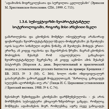
"ადამიანის მიდრეკილებათა და სურვილთა ცვლილებანი" (Эриксон
М. Христианское богословие. СПб., 1999. С. 715).
1.3.6. სუბიექტივიზმი ნეოპროტესტანტულ
სოტერიოლოგიაში, როგორც მისი არსებითი ნაკლი
გამართლებისა და ცხონების მომენტი ობიექტურად არანაირად
ფიქსირდება ნეოპროტესტანტულ სწავლა-მოძღვრებაში: ეს შეიძლება
იყოს საჯარო სინანული თემის წინაშე, ან შეიძლება მოხდეს ერთი-
ერთზე, ან კიდევ ოჯახისა და მეგობრების წრეში, მაგრამ ცხონების
მოპოვების შესახებ რომ აუცილებელია განაცხადო
ნეოპროტესტანტულ შეკრებაზე ან კიდევ აცნობო ამის შესახებ
პასტორებს (Морозов А., диак. Вероучительный и практический
подход к установлениям русских баптистов на примере Крещения //
БВ. 2023. № 3 (50). С. 364). ხოლო ისინი ინდივიდუალურ
გასაბურებაში გამოარკვევენ მოქცეულთაგან, "მართლაც განიცადეს
სულებმა აღორძინება თუ არა" (Гнида И. С. Церковные установления
// Братский вестник. 1988. № 4. С. 74).
ნებისმიერ შემთხვევაში ცხონებაში დარწმუნებულობა - ეს არის
მორწმუნის სუბიექტური ემოციურ-ზნეობრივი განცდა, რომელიც
მოწმდება ადამიანების მიერ, რომლებმაც ადრე ასევე განიცადეს