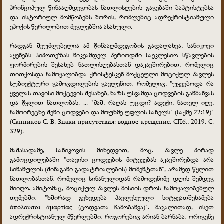
პრინციპულ წინააღმდეგობას ნათლისღების გაგებაში ბაპტისტებსა
და ისტორიულ მომწობებს შორის, რომლებიც ადრექრისტიანული
ეპოქის წერილობით ძეგლებშია ასახული.
რადგან შეუძლებელია ამ წინააღმდეგობის გადალახვა, სანიკოვი
აყენებს ჰიპოთეზას ნიკეამდელ პერიოდში საეკლესიო სწავლების
ფორმირების შესახებ ნათლისღებასთან დაკავშირებით, რომელიც
თითქოსდა ჩამოყალიბდა ქრისტესკენ მოქცეული მოციქულ პავლეს
სუბიექტური გამოცდილების გავლენით, რომელიც, "უყვებოდა რა
ყველას თავისი მოქცევის შესახებ, ხაზს უსვამდა ცოდვების განბანვას
და წყლით ნათლობას. ... "მაშ, რაღას უცდი? ადექი, ნათელ იღე,
ჩამოირეცხე შენი ცოდვები და მოუხმე უფლის სახელს" (საქმე 22:19)"
(Санников С. В. Знаки присутствия: водное крещение. СПб., 2019. С.
329).
მაშასადამე, სანიკოვის მიხედვით, მოც. პავლე პირად
გამოცდილებაში "თავისი ცოდვების მიტევებას აკავშირებდა არა
სინანულის (შინაგანი გადატრიალების) მომენტთან", არამედ წყლით
ნათლობასთან, რომელიც სინანულიდან რამოდენიმე დღის შემდეგ
მიიღო. ამიტომაც, მოციქულ პავლეს მისიის დროს ჩამოყალიბებულ
თემებში, "ხშირად გვხვდება პავლესეული სიტყვათშეხამება
ἀπόλουσαι ἁμαρτίας (ცოდვათა ჩამობანვა)". მაგალითად, ისეთ
ადრექრისტიანულ მწერლებში, როგორებიც არიან ბარნაბა, ორიგენე