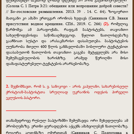
(Солоха С. 1 Петра 3:21: обещание или вопрошание доброй совести?
// Бо¬гословские размышления. 2013. № . 14. С. 64). ზოგიერთი
მათგანი კი ამაში ერთგვარ ირონიას ხედავს
(Санников С.В. Знаки
присутствия: водное крещение. СПб., 2019. С. 266)
(2),
რომელიც
წარმოშვა ამ პარადოქსმა, რადგან ბაპტისტებს, თავიანთი
სახელწოდებისდა საწინააღმდეგოდ, წყლით ნათლისღებაზე
გააჩნიათ სუსტი და არასაკმარისი დასაბუთება. ბაპტისტების
უუნარობა მთელი 400 წლის განმავლობაში ბიბლიური ტექსტებით
დაასაბუთონ ნათლობის თავიანთი გაგება მეტყველებს არა მისი
შემუშავებულობის ხარისხზე, არამედ წერილში მისი
დამადასტურებელი ტექსტების არარსებობაზე.
________________________
2.
შევნიშნავთ, რომ ს. ვ. სანიკოვი - არის კაპელანი, სახარებისეულ
ქრისტიან-ბაპტისტთა სრულიად უკრაინის ოდესის პირველი
ეკლესიის პასტორი.
________________________
თანამედროვე რუსულ ბაპტიზმში შემუშავდა ორი შეხედულება ამ
პრობლემაზე. ერთნი ყურადღების აქცენს ამახვილებენ ნათლობაზე,
როგორც აღთქმაზე ღმერთთან
(Санников С. Подготовка к