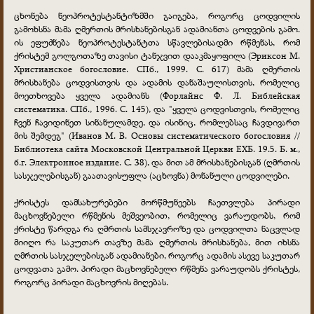
ცხონება ნეოპროტესტანტიზმში გაიგება, როგორც ცოდვილის
გამოხსნა მამა ღმერთის მრისხანებისგან ადამიანთა ცოდვების გამო.
ის ეფუძნება ნეოპროტესტანტთა სწავლებისადმი რწმენას, რომ
ქრისტემ გოლგოთაზე თავისი ტანჯვით დააკმაყოფილა (Эриксон М.
Христианское богословие. СПб., 1999. С. 617) მამა ღმერთის
მრისხანება ცოდვისთვის და ადამის დანაშაულისთვის, რომელიც
მოეთხოვება ყველა ადამიანს (Форлайнс Ф. Л. Библейская
систематика. СПб., 1996. С. 145), და "ყველა ცოდვისთვის, რომელიც
ჩვენ ჩავიდინეთ სინანულამდე, და ისინიც, რომლებსაც ჩავდივართ
მის შემდეგ" (Иванов М. В. Основы систематического богословия //
Библиотека сайта Московской Центральной Церкви ЕХБ. 19.5. Б. м.,
б.г. Электронное издание. С. 38), და მით ამ მრისხანებისგან (ღმრთის
სასჯელებისგან) გაათავისუფლა (აცხოვნა) მონანული ცოდვილები.
ქრისტეს დამსახურებები მორწმუნეებს ჩაეთვლება პირადი
მაცხოვნებელი რწმენის მეშვეობით, რომელიც ვარაუდობს, რომ
ქრისტე წარდგა რა ღმრთის სამსჯავროზე და ცოდვილთა ნაცვლად
მიიღო რა საკუთარ თავზე მამა ღმერთის მრისხანება, მით იხსნა
ღმრთის სასჯელებისგან ადამიანები, როგორც ადამის ასევე საკუთარ
ცოდვათა გამო. პირადი მაცხოვნებელი რწმენა ვარაუდობს ქრისტეს,
როგორც პირადი მაცხოვრის მიღებას.