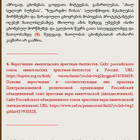
ამრიგად, ცხონებას, ცოდვათა მიტევებას, გამართლებას, "ახალ
სულიერ ბუნებას", "ზეგარდმო შობას", სულიწმიდის შესახლებას
მორწმუნეში და მარადიული ცხოვრების მოპოვებას პროტესტანტები
იღებენ ნათლისღებამდე. მხოლოდ ამის შემდეგ უშვებენ ისინი
ცხონებულ მორწმუნეს და ეკლესიის წევრს ცათა სასუფეველამდე და
ნათლობამდე
(4).
შედეგად, ნათლობას ცხონებასთან არანაირი
კავშირი არ გააჩნია.
________________________
4.
Вероучение евангельских христиан-баптистов. Сайт российского
союза евангельских христиан-баптистов в России. URL:
https://baptist.org.ru/faith/ verouchenie?ysclid=lwg2kyggiz673783659;
Основы вероучения и соответствующая ему практика
Централизованной религиозной организации Российский
объединенный союз христиан веры евангельской (пятидесятников).
Сайт Российского объединенного союза христиан веры евангельской
(пятидесятников). URL: https://www.cef.ru/pentacostal/faith?ysclid=lwg2
qi6lat457920328.
________________________