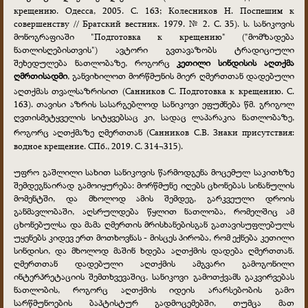
крещению. Одесса, 2005. С. 163; Колесников Н. Поспешим к
совершенству // Братский вестник. 1979. № 2. С. 35). ს. სანიკოვის
მონოგრაფიაში "Подготовка к крещению" ("მომზადება
ნათლისღებისთვის") ავტორი გვთავაზობს ტრადიციული
შეხედულება ნათლობაზე, როგორც
კეთილი სინდისის აღთქმა
ღმრთისადმი
, განვიხილოთ მორწმუნის მიერ ღმერთთან დადებული
აღთქმას თვალსაზრისით
(Санников С. Подготовка к крещению. С.
163). თავისი აზრის სასარგებლოდ სანიკოვი ეფუძნება წმ. გრიგოლ
ღვთისმეტყველის სიტყვებსაც კი, სადაც ლაპარაკია ნათლობაზე,
როგორც აღთქმაზე ღმერთთან
(Санников С.В. Знаки присутствия:
водное крещение. СПб., 2019. С. 314¬315).
უფრო გაშლილი სახით სანიკოვის წარმოდგენა მოცემულ საკითხზე
შემდეგნაირად გამოიყურება: მორწმუნე იღებს ცხონებას სინანულის
მომენტში, და მხოლოდ ამის შემდეგ, გარკვეული დროის
განმავლობაში, აღსრულდება წყლით ნათლობა, რომელშიც ამ
ცხონებულსა და მამა ღმერთის მრისხანებისგან გათავისუფლებულს
უყენებს კიდევ ერთ მოთხოვნას - მისცეს პირობა, რომ ექნება კეთილი
სინდისი, და მხოლოდ მაშინ ხდება აღთქმის დადება ღმერთთან.
ღმერთთან დადებული აღთქმის ამგვარი გამოგონილი
ინტერპრეტაციის შემთხვევაშიც, სანიკოვი გამოთქვამს გაკვირვებას
ნათლობის, როგორც აღთქმის იდეის არარსებობის გამო
სარწმუნოების ბაპტისტურ გადმოცემებში, თუმცა მათ