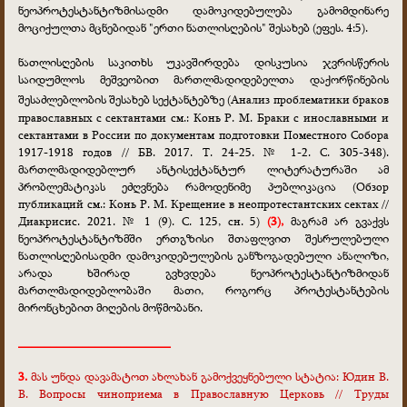
ნეოპროტესტანტიზმისადმი დამოკიდებულება გამომდინარე
მოციქულთა მცნებიდან "ერთი ნათლისღების" შესახებ (ეფეს. 4:5).
ნათლისღების საკითხს უკავშირდება დისკუსია ჯვრისწერის
საიდუმლოს მეშვეობით მართლმადიდებელთა დაქორწინების
შესაძლებლობის შესახებ სექტანტებზე
(Анализ проблематики браков
православных с сектантами см.: Конь Р. М. Браки с инославными и
сектантами в России по документам подготовки Поместного Собора
1917-1918 годов // БВ. 2017. Т. 24-25. № 1-2. С. 305-348).
მართლმადიდებლურ ანტისექტანტურ ლიტერატურაში ამ
პრობლემატიკას ეძღვნება რამოდენიმე პუბლიკაცია (Обзор
публикаций см.: Конь Р. М. Крещение в неопротестантских сектах //
Диакрисис. 2021. № 1 (9). С. 125, сн. 5)
(3),
მაგრამ არ გვაქვს
ნეოპროტესტანტიზმში ერთგზისი შთაფლვით შესრულებული
ნათლისღებისადმი დამოკიდებულების განზოგადებული ანალიზი,
არადა ხშირად გვხვდება ნეოპროტესტანტიზმიდან
მართლმადიდებლობაში მათი, როგორც პროტესტანტების
მირონცხებით მიღების მოწმობანი.
________________________
3.
მას უნდა დავამატოთ ახლახან გამოქვეყნებული სტატია:
Юдин В.
В. Вопросы чиноприема в Православную Церковь // Труды