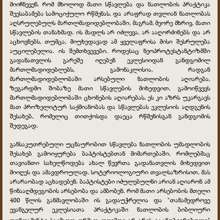
მიიჩნევენ, რომ მხოლოდ მათი სწავლება და ნათლობის პრაქტიკა
შეესაბამება სამოციქულო რწმენას, და არაფრად თვლიან ნათლობას
აღსრულებულს მართლმადიდებლობაში, მაგრამ, მეორე მხრივ, მათი
სწავლების თანახმად, ის მადლს არ იძლევა, არ ააღორძინებს და არ
აცხოვნებს, თუმცა, მიუხედავად ამ ყველაფრისა მისი შესრულება
აუცილებელია. ის შემთხვევები, როდესაც ნეოპროტესტანტიზმში
გადანათვლის გარეშე იღებენ ეკლესიიდან განდგომილ
მართლმადიდებლებს, გამონაკლისია, რადგან
მართლმადიდებლობაში არსებული ნათლობის აღიარება,
ზეგარდმო შობაზე მათი სწავლების მიხედვით, გამოიწვევს
მართლმადიდებლობაში ცხონების აღიარებას, ეს კი აზრს უკარგავს
მათ პროზელიტურ საქმიანობას და სწავლებას ეკლესიის აღდგენის
შესახებ, რომელიც თითქოსდა დაეცა რწმენისგან განდგომის
შედეგად.
განსაკუთრებული უცნაურობით სწავლება ნათლობის უმადლობის
შესახებ გამოიყურება ბაპტისტებთან მიმართებაში, რომლებმაც
თავიანთი სახელწოდება ახალ წევრთა გადანათვლის მიხედვით
მიიღეს და ამავდროულად, სოტერიოლოგიური თვალსაზრისით, მას
არარაობად აცხადებენ. ბაპტისტები იძულებულნი არიან აღიარონ ამ
წინააღმდეგობის არსებობა და ამბობენ, რომ მათი არსებობის მთელი
400 წლის განმავლობაში ის გადაუჭრელია და "თანამედროვე
ევანგელურ ეკლესიათა პრაქტიკაში ნათლობის ბიბლიური
ფუნდამენტი საკმაოდ ღრმად დღემდე არ არის გაცნობიერებული"