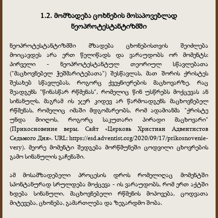
1.2. მომზადება ცოხნების მოსაპოვებლად
ნეოპროტესტანტიზმში
ნეოპროტესტანტიზმში მზადება ცხონებისთვის შეიძლება
მოიცავდეს არა ერთ წელიწადს და ვარაუდობს ორ მომენტს:
პირველი - ნეოპროტესტანტულ თეორიულ სწავლებათა
("მაცხოვნებელ ჭეშმარიტებათა") შესწავლას, მათ შორის ქრისტეს
შესახებ სწავლებას, როგორც ქვეყნიერების მაცხოვარზე, რაც
შეადგენს "წინასწარ რწმენას", რომელიც წინ უსწრებს მოქცევას ან
სინანულს, მაგრამ ის ჯერ კიდევ არ წარმოადგენს მაცხოვნებელ
რწმენას, რომელიც იმაში მდგომარეობს, რომ ადამიანმა "ქრისტე
უნდა მიიღოს, როგორც საკუთარი პირადი მაცხოვარი"
(Прикосновение веры. Сайт «Церковь Христиан Адвентистов
Седьмого Дня». URL: https://esd.adventist.org/2020/09/17/prikosnovenie-
very). მეორე მომენტი შედგება მორწმუნეში ცოდვილი ცხოვრების
გამო სინანულის გაჩენაში.
ამ მოსამზადებელი პროცესის დროს რომელიღაც მომენტში
სპონტანურად სრულდება მოქცევა - ის ვარაუდობს, რომ ერთ აქტში
ხდება სინანული, მაცხოვნებელი რწმენის მოპოვება, ცოდვათა
მიტევება, ცხონება, გამართლება და ზეგარდმო შობა.