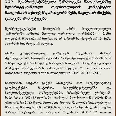
1.3.7. ნეოპროტესტანტული წარმოდგენა ნათლისღებაზე
ნეოპროტესტანტული სოტერიოლოგიის კონტექსტში:
ნათლობა არ აცხოვნებს, არ ააღორძინებს, მადლს არ ანიჭებს,
ცოდვებს არ მიუტევებს.
ნეოპროტესტანტები ნათლობის აზრს სოტერიოლოგიურ
კონტექსტში აღწერენ მხოლოდ უარყოფით ტერმინებში - მასში
ცოდვების მიტევება არ ხდება, ის არ აცხოვნებს, მადლს არ ანიჭებს,
აღორძინების ძალას არ იძლევა.
ისინი კატეგორიულად უარყოფენ "ზეგარდმო შობის"
შესაძლებლობას საიდუმლოებებში. ბაპტისტი გრუდემი ამბობს, რომ
"ახალი აღთქმა არასოდეს განიხილავს ნათლობას, როგორც შესაძლო
მომავალი მეორედშობის სიმბოლოს" (Грудем У. Систематическое
богословие: введение в библейское учение. СПб., 2010. С. 761).
ნათლობის ამგვარი გაგება ასახულია მათ სარწმუნოებრივ
გადმოცემებში, პასტორთა სახელმძღვანელოებში და
საღვთისმეტყველო თხზულებებში. სახარებისეულ ქრისტიან-
ბაპტისტთა (სქბ) სწავლებაში, რომელიც მიღებულ იქნა სქბ=ს 43-ე
ყრილობაზე 1985 წელს, ნათქვამია: წყლით ნათლობა შესაძლებელია
მხოლოდ მათთვის, ვინც ირწმუნა და მიიღო "იესუ, როგორც თავისი
პირადი მაცხოვარი და განიცადა ზეგარდმო შობა" (О водном