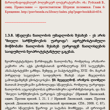
მართლმადიდებლურ პოლემიკურ ლიტერატურაში. იხ.: Рубский В.,
свящ. Православие — протестантизм: Штрихи полемики. Глава 6:
Крещение. http://pravbeseda.ru/library/index. php?page=book&id=654.
________________________
1.3.8. სწავლება ნათლობის უმადლობის შესახებ - ეს არის
"მთელი სარწმუნოების უარყოფა": ადრექრისტიანული
მოწმობანი ნათლობის შესახებ უარყოფენ ნათლისღების
საიდუმლოს ნეოპროტესტანტულ გაგებას.
ნეოპროტესტანტთა წარმოდგენა ნათლობაზე, რომელსაც არანაირი
კავშირი არა აქვს ცხონებასთან ფორმალურად XVI საუკუნეში,
ანაბაპტისტებში გაჩნდა, შემდეგ კი ბაპტისტებშიც XVII -ში, მაგრამ
პირველად საეკლესიო საიდუმლოს შსახებ ასეთ მსჯელობას
გამოთქვამდნენ გნოსტიკოსები.
წმ. მღვდელმოწ. ირინეოს ლიონელი
მათთან პოლემიკაში განიხილავდა სწავლებას, რომელიც უარყოფდა
ნათლობის აუცილებლობას ღმრთისმიერი აღორძინებისთვის, და მას
"მთელი სარწმუნოების უარყოფას უწოდებდა" (Ириней Лионский,
сщмч. Против ересей. I, 21, 1 // Ириней Лионский, сщмч. Против
ересей. Доказательство апостольской проповеди. СПб., 2008. С. 87),
ამგვარი სწავლების წყაროდ კი სატანას მიიჩნევდა. ამ დროიდან