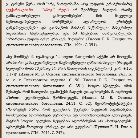
გ. ტისენი წერს, რომ "არც ნათლობაში, არც უფლის ტრაპეზობაზე
(ევქარისტიაში - "აპოკ." რედ.)
არ შეიმჩნევა მადლის რაიმე
განსაკუთრებული გამოვლინებები", მის ნაცვლად
შემოთავაზებულია მორწმუნემ აღასრულოს ქრისტეს
განკარგულებები და გაიხსენოს მისმიერ შეწირული მსხვერპლი
ადამიანთა საცხოვნებლად, და, ამ საგნებით შთაგონებულმა,
"იზარდოს უფალ იესუ ქრისტეს მადლში" (Тиссен Г. К. Лекции по
систематическому богословию. СПб., 1994. С. 351).
ასე მიიჩნევს მ. ივანოვიც: "... თვით ნათლობის აქტში არ მოიცემა
არანაირი განსაკუთრებული მაცხოვნებელი ღმრთის მადლი (რადგან
სულიერი შობა აშკარად არ არის ნათლობის იდენტური (1 კორ. 4:15;
1:17))" (Иванов М. В. Основы систематического богословия. 24.1. Б.
м., б. г. Электронное издание. С. 50; Тиссен Г. К. Лекции по
систематическому богословию. С. 351), ხოლო სწავლება იმის
შესახებ, რომ ნათლობა გვანიჭებს მადლს და აცხოვნებს, მ. ივანოვის
აზრით, ცდომილებას წარმოადგენს (Иванов М. В. Основы
систематического богословия. 24.11. С. 52). ნეოპროტესტანტები
იზიარებენ აზრს, რომ ეკლესიის წევრები ხდებიან ადამიანები,
რომლებმაც აღორძინება წერილისა და სულიწმიდისგან განიცადეს,
მაგრამ "თვით ეკლესია სულების აღორძინებას არ ახორციელებს.
აცხოვნებს მხოლოდ ქრისტე, და არა ეკლესია" (Пушков Е. Н. Еще о
православии. СПб., 2011. С. 247).