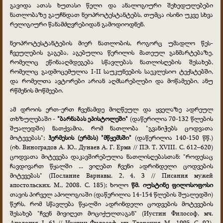
გავიდა ათას ხუთასი წელი და ანალოგიური შეხედულებები
ნათლობაზე გაუჩნდათ ნეოპროტესტანტებს, თუმცა ისინი უკვე სხვა
რელიგიური წანამძღვრებიდან გამოდიოდნენ.
ნეოპროტესტანტების მიერ ნათლობის, როგორც უმადლო წეს-
ჩვეულების გაგება, აგებულია წერილის მათეულ განმარტებაზე,
რომელიც ეწინააღმდეგება სწავლებას ნათლისღების შესახებ,
რომელიც გადმოცემულია I-II საუკუნეების საეკლესიო ტექსტებში,
და რომელთა ავტორები არიან აღმსარებლები და მოწამეები, ანუ
რწმენის მოწმეები.
ამ დროის ერთ-ერთ ჩვენამდე მოღწეულ და ყველაზე ადრეულ
თხზულებაში -
"ბარნაბას ეპისტოლეში"
(დაწერილია 70-132 წლების
შუალედში) ნათქვამია, რომ ნათლობა "გვანიჭებს ცოდვათა
მოტევებას";
ჰერმესის (ერმას) "მწყემსში"
(დაწერილია 140-150 წწ.)
(იხ. Виноградов А. Ю., Дунаев А. Г. Ерма // ПЭ. Т. XVIII. С. 612–620)
ცოდვათა მიტევება დაკავშირებულია ნათლისღებასთან: "როდესაც
ჩავდივართ წყალში ... ვიღებთ ჩვენი ადრინდელი ცოდვების
მიტევებას" (Послание Варнавы. 2, 4, 3 // Писания мужей
апостольских. М., 2008. С. 185); ხოლო
წმ. იუსტინე ფილოსოფოსი
თავის პირველ აპოლოგიაში (დაწერილია 14-154 წლების შუალედში)
წერს, რომ სწავლება წყალში ადრინდელი ცოდვების მოტევების
შესახებ "ჩვენ მივიღეთ მოციქულთაგან" (Иустин Философ, мч.
Апология. I, 61 // Иустин Философ, мч. Творения. М., 1995. С. 92).