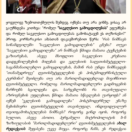
ყოველივე ზემოთთქმულის შემდეგ იქნება თუ არა ვინმე, ვისაც არ
გაუჩნდება კითხვა: "რომელ
"საეკლესიო გამოცდილებას"
ეფუძნება
და რომელ საეკლესიო გამოცდილებას გამოხატავენ ეს თეზისები?"
პროფ. კორნარაკისი ამასთან დაკავშირებით წერს:
"რას ნიშნავს
სინამდვილეში "საეკლესიო გამოცდილების" ცნება? თუკი
"საეკლესიო გამოცდილება" არ ნიშნავს წმიდა მამათა ტექსტების
გაზიარებას, ასევე მსოფლიო საეკლესიო კრებათა
დადგენილებების მიღებას და ეკლესიის საღვთისმეტყველო-
საგანმანათლებლო გამოცდილებას, მაშინ რას უნდა ნიშნავდეს
"თანამედროვე" ღვთისმეტყველების ეს პოსტმოდერნისტული
ტერმინი? შეიძლება თუ არა მართლმადიდებლად მივიჩნიოთ
ღვთისმეტყველი, რომელიც მართლმადიდებლური გადმოცემის
ჩარჩოებს სცილდება და, სარგებლობს რა თავისუფალი
აზროვნების უფლებით, წმიდა მამათა სწავლებას უარყოფს? ან
იქნებ "ეკლესიის გამოცდილება" პოსტმოდერნულ ენაზე
ნებისმიერი ღვთისმეტყველის თავისუფალ, ინდივიდუალურ
თვითგამოხატულებას ნიშნავს? როგორც გინდ იყოს, როგორც
სულით, ასევე ასოთი, პერგამელი მიტროპოლიტის ბ-ნ
ზიზიულასის "მართლმადიდებლური" ღვთისმეტყველების
ახალ
რედაქციას
შეფასება
უკვე მიეცა. როგორც ჩანს, ეს რედაქცია