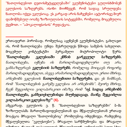
"ნათლისღებით ღვთისმეტყველებაში" ეკუმენისტები გულისხმობენ
ეკლესიის საზღვრებს. ისინი მიიჩნევენ, რომ სადაც სრულდება
ნათლობა იქვეა ეკლესიაც. ეს კარგად არის ნაჩვენები ავტორისვე მიერ
დამოწმებულ იოანე ზიზიულასის სიტყვებში, რომელიც მოცემულია
ქვემოთ.
– "აპოკალიფსისის" რედაქცია.
______________
ერთადერთ პირობად, რომელსაც აყენებენ ეკუმენისტები, გახლავთ
ის, რომ ნათლისღება უნდა შესრულდეს წმიდა სამების სახელით.
მოცემულ კონტექსტში პერგამელი მიტროპოლიტი წერს:
"ნათლისღება ეკლესიაში ქმნის გარკვეულ საზღვრებს.
ნათლისღება, იქნება ის მართლმადიდებლური თუ არა,
განსაზღვრავს
ეკლესიის საზღვრებს
, რომელიც მოიცავს როგორც
მართლმადიდებელთ, ასევე არამართლმადიდებელთ. ერთი მხრივ,
არსებობს ეკლესიის
ნათლისღებითი საზღვრები,
და ეს ნიშნავს,
რომ "ნათლისღების გარეშე ეკლესია არ არსებობს". მეორე მხრივ,
ჩვენ შეგვიძლია ვილაპარაკოთ იმაზე, რომ
"იქ, სადაც არსებობს
ნათლისღება, განხეთქილებისდა მიუხედავად, მაინც შეგვიძლია
ვილაპარაკოთ ეკლესიაზე"
"
(4).
ამგვარად, ეკლესიის ე. წ. "ნათლისღებით საზღვრებში" ბ-მა
ზიზიულასმა მართლმადიდებლებთან და მწვალებლებთან ერთად
მოაქცია მრავალი "ნათლობებიც" (რომლებიც იმდენივეა, რამდენიც
მწვალებელთა "ეკლესიები"), მრავალი სარწმუნოება და მრავალი
ღმერთი, რადგან დასავლეთის მწვალებლურ კონფესიებს სულ სხვა