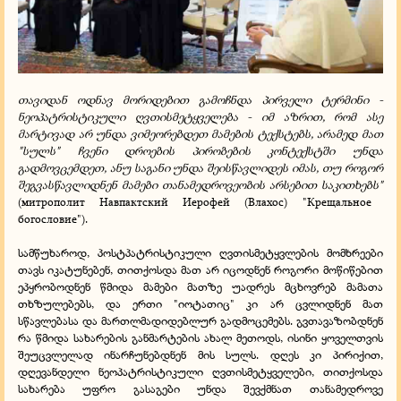
თავიდან ოდნავ მორიდებით გამოჩნდა პირველი ტერმინი -
ნეოპატრისტიკული ღვთისმეტყველება - იმ აზრით, რომ ასე
მარტივად არ უნდა ვიმეორებდეთ მამების ტექსტებს, არამედ მათ
"სულს" ჩვენი დროების პირობების კონტექსტში უნდა
გადმოვცემდეთ, ანუ საგანი უნდა შეისწავლიდეს იმას, თუ როგორ
შეგვასწავლიდნენ მამები თანამედროვეობის არსებით საკითხებს"
(митрополит Навпактский Иерофей (Влахос) "Крещальное
богословие").
სამწუხაროდ, პოსტპატრისტიკული ღვთისმეტყვლების მომხრეები
თავს იკატუნებენ, თითქოსდა მათ არ იცოდნენ როგორი მოწიწებით
ეპყრობოდნენ წმიდა მამები მათზე უადრეს მცხოვრებ მამათა
თხზულებებს, და ერთი "იოტათიც" კი არ ცვლიდნენ მათ
სწავლებასა და მართლმადიდებლურ გადმოცემებს. გვთავაზობდნენ
რა წმიდა სახარების განმარტების ახალ მეთოდს, ისინი ყოველთვის
შეუცვლელად ინარჩუნებდნენ მის სულს. დღეს კი პირიქით,
დღევანდელი ნეოპატრისტიკული ღვთისმეტყველები, თითქოსდა
სახარება უფრო გასაგები უნდა შევქმნათ თანამედროვე