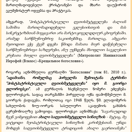
მართლმადიდებელი ქრისტიანები და მხარი დაუჭირონ
ეკუმენისტურ იდეებსა და პრაქტიკას.
ამგვარად,
"პოსტპატრისტიკული ღვთისმეტყველება ძალიან
საშიშია მართლმადიდებელი ეკლესიისთვის და მას
სინკრეტიზმთან მივყავართ არა მარტო ყოველდღიურ ცხოვრებაში,
არამედ სარწმუნოებრივ საკითხებშიც. მართლაც, ამგვარი
მეთოდით ეჭვ ქვეშ დგება წმიდა მამათა მიერ დაწესებული
სარწმუნოებრივი საზღვრები, ანუ უქმდება მსოფლიო საეკლესიო
კრებათა მთელი ღვთისმეტყველება"
(Митрополит Навпактский
Иерофей (Влахос)
«Крещальное богословие»).
როგორც აღნიშნულია ჟურნალში "Богословие" (том 81, 2010 г.),
"ადამიანი, რომელმაც პირველმა შემოიტანა ტერმინი
"პოსტპატრისტიკული ღვთისმეტყველება" იყო მ. გიორგი
ფლოროვსკი"
.
ამ ჟურნალის ხსენებული ნომერი ეძღვნება
ფლოროვსკის, სადაც თარგმანში პირველად იქნა დამოწმებული მ.
გიორგის ქადაგება, რომლითაც იგი 1948 წელს, წმ. ვლადიმერის
სახელობის ნიუ-იორკის სასულიერო აკადემიის გახსნის
ცერემონიალზე გამოვიდა. ფლოროვსკი აღნიშნავს:
"სავარაუდოდ
ჩვენ ვიმყოფებით
ახალი
საღვთისმეტყველო სინთეზის
- მეტიც, მე
ვიტყოდი ნეოპატრისტიკული სინთეზის კარიბჭესთან. უნდა
მოხდეს საღვთისმეტყველო ტრადიციის ახალი გაერთიანება"