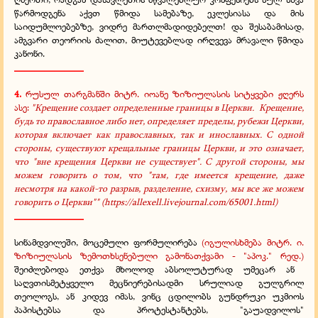
წარმოდგენა აქვთ წმიდა სამებაზე, ეკლესიასა და მის
საიდუმლოებებზე, ვიდრე მართლმადიდებელთ! და შესაბამისად,
ამგვარი თეორიის ძალით, მიუტევებლად ირღვევა მრავალი წმიდა
კანონი.
______________
4.
რუსულ თარგმანში მიტრ. იოანე ზიზიულასის სიტყვები ჟღერს
ასე:
"Крещение создает определенные границы в Церкви.
Крещение,
будь то православное либо нет, определяет пределы, рубежи
Церкви,
которая включает как православных, так и инославных. С одной
стороны, существуют крещальные границы Церкви, и это означает,
что
"
вне
крещения Церкви не существует
"
. С другой стороны, мы
можем говорить о
том, что
"
там, где имеется крещение, даже
несмотря на какой-то разрыв,
разделение, схизму, мы все же можем
говорить о Церкви
""
(
https://allexell.livejournal.com/65001.html
)
______________
სინამდვილეში, მოცემული ფორმულირება
(იგულისხმება მიტრ. ი.
ზიზიულასის ზემოთხსენებული გამონათქვამი - "აპოკ." რედ.)
შეიძლებოდა ეთქვა მხოლოდ აბსოლუტურად უმეცარ ან
საღვთისმეტყველო მეცნიერებისადმი სრულიად გულგრილ
თეოლოგს, ან კიდევ იმას, ვინც ცდილობს გუნდრუკი უკმიოს
პაპისტებსა და პროტესტანტებს, "გაუადვილოს"