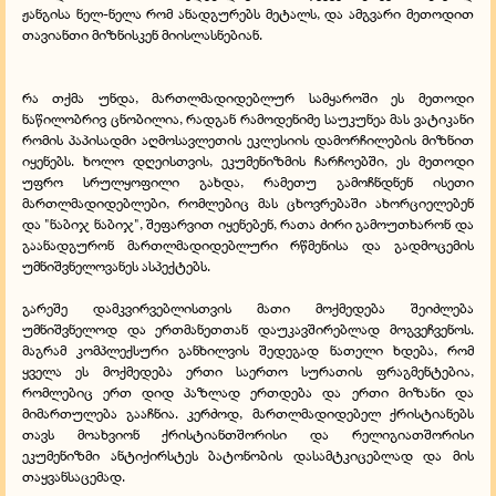
ჟანგისა ნელ-ნელა რომ ანადგურებს მეტალს, და ამგვარი მეთოდით
თავიანთი მიზნისკენ მიისლასნებიან.
რა თქმა უნდა, მართლმადიდებლურ სამყაროში ეს მეთოდი
ნაწილობრივ ცნობილია, რადგან რამოდენიმე საუკუნეა მას ვატიკანი
რომის პაპისადმი აღმოსავლეთის ეკლესიის დამორჩილების მიზნით
იყენებს. ხოლო დღეისთვის, ეკუმენიზმის ჩარჩოებში, ეს მეთოდი
უფრო სრულყოფილი გახდა, რამეთუ გამოჩნდნენ ისეთი
მართლმადიდებლები, რომლებიც მას ცხოვრებაში ახორციელებენ
და "ნაბიჯ ნაბიჯ", შეფარვით იყენებენ, რათა ძირი გამოუთხარონ და
გაანადგურონ მართლმადიდებლური რწმენისა და გადმოცემის
უმნიშვნელოვანეს ასპექტებს.
გარეშე დამკვირვებლისთვის მათი მოქმედება შეიძლება
უმნიშვნელოდ და ერთმანეთთან დაუკავშირებლად მოგვეჩვენოს.
მაგრამ კომპლექსური განხილვის შედეგად ნათელი ხდება, რომ
ყველა ეს მოქმედება ერთი საერთო სურათის ფრაგმენტებია,
რომლებიც ერთ დიდ პაზლად ერთდება და ერთი მიზანი და
მიმართულება გააჩნია. კერძოდ, მართლმადიდებელ ქრისტიანებს
თავს მოახვიონ ქრისტიანთშორისი და რელიგიათშორისი
ეკუმენიზმი ანტიქირსტეს ბატონობის დასამტკიცებლად და მის
თაყვანსაცემად.