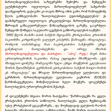
მართლმადიდებლობის საზღვრებში შემოჭრა და შემდეგში
ეკუმენისტური იდეოლოგია მართლმადიდებლურ სამყაროში
დაამკვიდროს. ვატიკანი კი თავის მხრივ, იმის გამო, რომ რამოდენიმე
წლის განმავლობაში "ნათლისღებითი ღვთისმეტყველების" ეს
დამანგრეველი იდეოლოგია ვრცელდებოდა მართლმადიდებელთა
მხრიდან განსაკუთრებული წინააღმდეგობის გარეშე, გააგრძელა
შემდგომი წინსვლა საკუთარი გეგმების განხორციელების საქმეში.
"2002 წლის მაისში პაპის საბჭოს მდივანმა ქრისტიანთა ერთობის
საკითხში, კარდინალმა ვალტერ კასპერმა, წამოაყენა ინიციატივა,
რომლის თანახმადაც მათ საეპისკოპოსო საბჭოებში უნდა
განეხილათ ნათლისღებისა და ორივე მხარის
(მართლმადიდებელთა და პაპისტთა - "აპოკ". რედ.)
მიერ მისი
ურთიერთცნობის საკითხი, რასაც უდიდესი მნიშნელობა აქვს
მსოფლიო დონეზე. მომავალში ხელი უნდა მოეწეროს ეკლესიათა
შორის შეთანხმებას. გერმანიის ეპისკოპოსთა საბჭომ მიიღო რომის
ეს ინიციატივა"
და მრავალ მართლმადიდებელ ეკლესიათა და
გერმანიის მართლმადიდებელ ეკლესიათა კავშირის
(
KOKiD
)
წარმომადგენელთა მონაწილეობით ხელი მოეწერა დოკუმენტს
ნათლისღების ურთიერთცნობის შესახებ.
ამ დოკუმენტში სხვათა შორის ნათქვამია: "წარმოადგენს რა ყველა
ქრისტიანის ერთობის სიმბოლოს, ნათლისღება ყველა ჩვენთაგანს
იესუ ქრისტესთან გვაკავშირებს... და მიუხედავად ეკლესიის რაობის
ხედვაში არსებული ყველა განსხვავებისა, ჩვენს შორის დადებულია