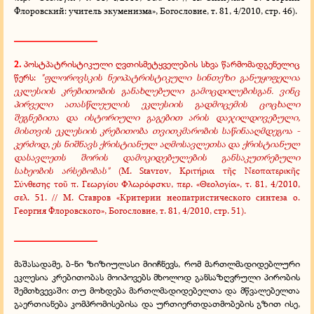
Флоровский: учитель экуменизма», Богословие, т. 81, 4/2010, стр. 46).
_________________
2.
პოსტპატრისტიკული
ღვთისმეტყველების
სხვა წარმომადგენელიც
წერს:
"ფლოროვსკის ნეოპატრისტიკული სინთეზი განუყოფელია
ეკლესიის კრებითობის განახლებული გამოცდილებისგან. ვინც
პირველი ათასწლეულის ეკლესიის გადმოცემის ცოცხალი
შეგნებითა და ისტორიული გაგებით არის დაჯილდოვებული,
მისთვის ეკლესიის კრებითობა თვითკმარობის საწინააღმდეგოა -
კერძოდ, ეს ნიშნავს ქრისტიანულ აღმოსავლეთსა და ქრისტიანულ
დასავლეთს შორის დამოკიდებულების განსაკუთრებული
სახეობის არსებობას"
(Μ. Stavrov, Kριτήρια τ
ς Νεοπατερικ
ς
ῆ
ῆ
Σύνθεσης το
π. Γεωργίου Φλωρόφσκυ, περ. «Θεολογία», τ. 81, 4/2010,
ῦ
σελ. 51. // М. Ставров «Критерии неопатристического синтеза о.
Георгия Флоровского», Богословие, т. 81, 4/2010, стр. 51).
_________________
მაშასადამე, ბ-ნი ზიზიულასი მიიჩნევს, რომ მართლმადიდებლური
ეკლესია კრებითობას მოიპოვებს მხოლოდ განსაზღვრული პირობის
შემთხვევაში: თუ მოხდება მართლმადიდებელთა და მწვალებელთა
გაერთიანება კომპრომისებისა და ურთიერთდათმობების გზით ისე,