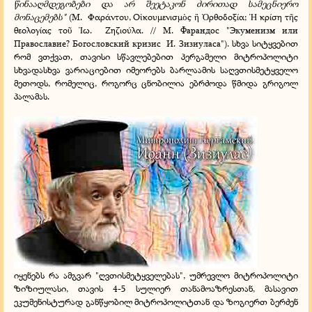
წინააღმდეგობები და არ შეეტაკონ ძირითად სამეცნიერო
მონაცემებს"
(Μ.
Φαράντου, Ο
κουμενισμ
ς
ρθοδοξία;
κρίση τ
ς
ἰ
ὸ
ἢ
Ὀ
Ἡ
ῆ
θεολογίας το
ω.
Ζηζιούλα. // М. Фарандос "Экуменизм или
ῦ
Ἰ
Православие? Богословский кризис
И. Зизиуласа"). სხვა სიტყვებით
რომ ვთქვათ, თავისი სწავლებებით პერგამელი მიტროპოლიტი
სხვადასხვა ვარიაციებით იმეორებს ბარლაამის საღვთისმეტყველო
მეთოდს, რომელიც, როგორც ცნობილია ებრძოდა წმიდა გრიგოლ
პალამას.
იყენებს რა ამგვარ "ღვთისმეტყველებას", უმრევლო მიტროპოლიტი
ზიზიულასი, თავის 4-5 სულიერ თანამოაზრესთან, მასავით
ეკუმენისტურად განწყობილ მიტროპოლიტთან და ზოგიერთ ბერძენ