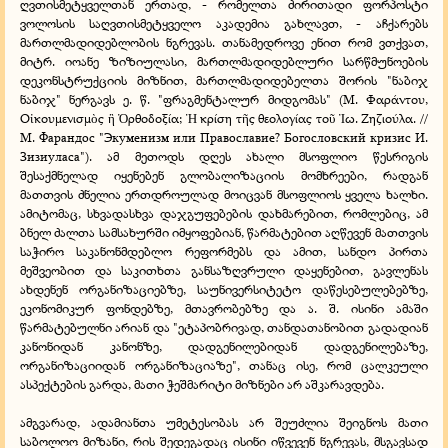
ღვთისმეტყველთან ერთად, - რომელთა ძირითადი ფორპოსტი
ვოლოსის საღვთისმეტყველო აკადემია გახლავთ, - აჩქარებს
მართლმადიდებლობის ნგრევას. თანამედროვე ენით რომ ვთქვათ,
მიტრ. იოანე ზიზიულასი, მართლმადიდებლური სარწმუნოების
დეკონსტრუქციის მიზნით, მართლმადიდებელთა შორის "ნაბიჯ
ნაბიჯ" ნერგავს ე. წ. "ფრაგმენტალურ მიდგომას" (Μ. Φαράντου,
Ο
κουμενισμ
ς
ρθοδοξία;
κρίση τ
ς θεολογίας το
ω. Ζηζιούλα. //
ἰ
ὸ
ἢ
Ὀ
Ἡ
ῆ
ῦ
Ἰ
М. Фарандос "Экуменизм или Православие? Богословский кризис И.
Зизиуласа"). ამ მეთოდს დღეს ახალი მსოფლიო წესრიგის
შესაქმნელად იყენებენ გლობალიზაციის მომხრეები, რადგან
მათთვის ძნელია ერთდროულად მოიცვან მსოფლიოს ყველა ხალხი.
ამიტომაც, სხვადასხვა დაჯგუფებების დახმარებით, რომლებიც, ამ
ბნელ ძალთა სამსახურში იმყოფებიან, წარმატებით აღწევენ მათთვის
საჭირო საკანონმდებლო რეფორმებს და ამით, სანდო პირთა
მეშვეობით და საკითხთა განსაზღვრული დაყენებით, გავლენას
ახდენენ ორგანიზაციებზე, საუნივერსიტეტო დაწესებულებებზე,
ეკონომიკურ ფონდებზე, მთავრობებზე და ა. შ. ისინი ამაში
წარმატებულნი არიან და "ეტაპობრივად, თანდათანობით გადადიან
კანონიდან კანონზე, დადგენილებიდან დადგენილებაზე,
ორგანიზაციიდან ორგანიზაციაზე", თანაც ისე, რომ ცალკეული
ასპექტების გარდა, მათი ჭეშმარიტი მიზნები არ აშკარავდება.
ამგვარად, ადამიანთა უმეტესობას არ შეუძლია შეიგნოს მათი
საბოლოო მიზანი, რის შედეგადაც ისინი იწვევენ ნგრევას, მსგავსად