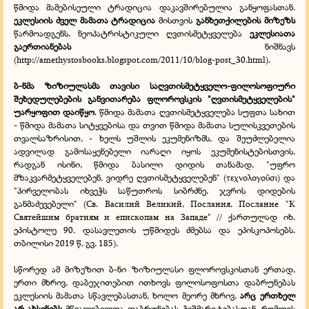
წმიდა მამებისეული ტრადიცია დაკავშირებულია განყოფასთან.
ეკლესიის ძველ მამათა ტრადიცია
მისთვის
განხეთქილების მიზეზს
წარმოადგენს.
ნეოპატრისტიკული ღვთისმეტყველება
ეკლესიათა
გაერთიანებას
ნიშნავს
(
http://amethystosbooks.blogspot.com/2011/10/blog-post_30.html
).
ბ-ნმა ზიზიულასმა თავისი საღვთისმეტყველო-ფილოსოფიური
შეხედულებების განვითარება ფლოროვსკის "ღვთისმეტყველების"
უარყოფით დაიწყო
. წმიდა მამათა ღვთისმეტყველება სუფთა სახით
- წმიდა მამათა სიტყვებისა და თვით წმიდა მამათა სულისკვეთების
თვალსაზრისით, - ხელს უშლის ეკუმენიზმს, და შეუძლებელია
ადვილად გამოსაყენებელი იარაღი იყოს ეკუმენისტებისთვის,
რადგან ისინი, წმიდა ბასილი დიდის თანამად, "უფრო
მზაკვარმეტყველებენ, ვიდრე ღვთისმეტყველებენ" (τεχνολογο
σι) და
ῦ
"პირველობას იხვეჭს საწუთროს სიბრძნე, ჯვრის დიდების
განმაძევებელი" (Св. Василий Великий, Послания, Послание "К
Святейшим братиям и епископам на Западе" // ქართულად იხ.
ეპისტოლე 90. დასავლეთის უწმიდეს ძმებსა და ეპისკოპოსებს.
თბილისი 2019 წ. გვ. 185).
სწორედ ამ მიზეზით ბ-ნი ზიზიულასი ფლოროვსკისთან ერთად,
ერთი მხრივ, დაბეჯითებით ითხოვს ფილოსოფოსთა დაბრუნებას
ეკლესიის მამათა სწავლებასთან, ხოლო მეორე მხრივ,
არც ერთხელ
არ ახსენებს
მწვალებელთა დაბრუნებას ჭეშმარიტებასთან, რომლის