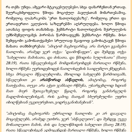
რა თქმა უნდა, ამგვარი მტკიცებულებები, სხვა დანარჩენთან ერთად,
შეურაცხმყოფელია წმიდა მოციქულ პავლესთან მიმართებაშიც,
რომელიც ლაპარაკობს "ერთ ნათლისღებაზე", რომელიც ერთი და
ერთადერთი ეკლესიის საზღვრებში აღსრულდება. ხოლო წმიდა
ათანასე დიდის თანახმად, ჭეშმარიტი ნათლისღების შესრულების
უმნიშვნელოვანეს პირობას წარმოადგენს ჭეშმარიტი რწმენა. მისი
შემდგომი გამონათქვამები სრულიად მკაფიოდ გამოხატავენ წმიდა
მამათა თანხმიერებას:
"ამიტომ მაცხოვარმაც არა მარტო გვამცნო
ნათლობა, არამედ ჯერ თქვა: "დაიმოწაფეთ", და შემდეგ თქვა
"სახელითა მამისათა, და ძისათა, და წმიდისა სულისათა" (მათე
28:19), რათა სწავლებისგან მომდინარეობდეს მართალი რწმენა,
ხოლო რწმენა უერთდებოდეს ნათლისღების საიდუმლო ქმედებას.
სხვა მრავალი მწვალებლობა, მხოლოდ სახელებს წარმოთვამს,
სწავლებით კი
არასწორად ასწავლის,
ამიტომაც, როგორც
ნათქვამია, თუკი არა აქვთ ჯანსაღი რწმენა, უსარგებლოდ ხდიან
მათ მიერ შეთავაზებულ წყალს, როგორც განძარცულს
მადლმოსილებისგან, რის გამოც მათგან სხურებულნი უფრო
იბილწებიან უკეთურებით, ვიდრე განიბანებიან".
"
ამიტომაც მაცხოვარმა უბრალოდ ნათლობა კი არ დაავალა
მოციქულებს, არამედ უთხრა, ჯერ "ასწავლეთო", და შემდეგ უკვე
მონათლეთო მამის, ძის და სულიწმიდის სახელით (მათე 28:19),
რათა სწავლებისგან აღმოცენდეს მართალი რწმენა, ხოლო რწმენა