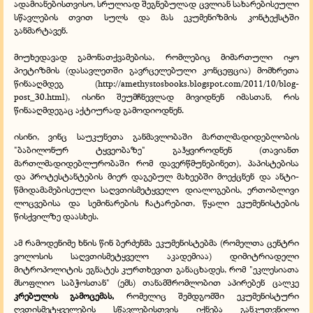
ადამიანებისთვისო, სრულიად შეგნებულად ცვლიან სახარებისეული
სწავლების თვით სულს და მას ეკუმენიზმის კონტექსტში
განმარტავენ.
მიუხედავად გამონათქვამებისა, რომლებიც მიმართული იყო
პიეტიზმის (დასავლეთში გავრცელებული კონცეფცია) მომხრეთა
წინააღმდეგ (
http://amethystosbooks.blogspot.com/2011/10/blog-
post_30.html
), ისინი შეუმჩნევლად მივიდნენ იმასთან, რის
წინააღმდეგაც აქტიურად გამოდიოდნენ.
ისინი, ვინც საუკუნეთა განმავლობაში მართლმადიდებლობის
"ბაბილონურ ტყვეობაზე" გაჰყვიროდნენ (თავიანთ
მართლმადიდებლურობაში რომ დავერწმუნებინეთ), პაპისტებისა
და პროტესტანტების მიერ დაგებულ მახეებში მოექცნენ და ანტი-
წმიდამამებისეული საღვთისმეტყველო დიალოგების, ერთობლივი
ლოცვებისა და სემინარების ჩატარებით, წყალი ეკუმენისტების
წისქვილზე დაასხეს.
ამ რამოდენიმე ხნის წინ ბერძენმა ეკუმენისტებმა (რომელთა ცენტრი
ვოლოსის საღვთისმეტყველო აკადემიაა) დიმიტრიადელი
მიტროპოლიტის ეგნატეს კურთხევით განაცხადეს, რომ "ეკლესიათა
მსოფლიო საბჭოსთან" (ემს) თანამშრომლობით აპირებენ ცალკე
კრებულის გამოცემას,
რომელიც შემდგომში ეკუმენისტური
ღვთისმეტყველების სწავლებისთვის იქნება განკუთვნილი