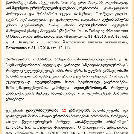
წარმომავლობას, ასევე იმას, რომ არც ერთ მათგანს თავისთავად
არ შეუძლია უზრუნველყოს ეკლესიის კრებითობა.
... დასავლეთის
პოზიციისა და შესაბამისი ქცევის მიზეზით, "სიამელი ტყუპი-
დები", აღმოსავლეთი და დასავლეთი, თავიანთი
ავტონომიური
გზით გაემართნენ, რამაც ისინი
თვითკმარობის
შეგნების
ჩამოყალიბებამდე მიიყვანა"
(Ζηζιούλα
ω., π. Γεώργιος Φλωρόφσκυ:
Ἰ
Ο
κουμενικ
ς Διδάσκαλος, περ. «Θεολογία», τ. 81, 4/2010, σελ. 42, 44).
Ὁ
ἰ
ὸ
// И. Зизиулас «О. Георгий Флоровский: учитель экуменизма»,
Богословие, т. 81, 4/2010, стр. 42, 44).
ზიზიულასის თანახმად, არსებობს მართლმადიდებლობის ე. წ.
"აღმსარებლობითი" ხედვაც და ცარიელი "ანტიდასავლეთურობაც",
რომელიც უგულებელყოფს იმას, რომ ცხრა საუკუნის განმავლობაში
აღმოსავლეთი და დასავლეთი ერთი ეკლესია იყვნენ და, რომ დღეს
უკიდურესად
აუცილებელია
მათი ხელმეორედ გაერთიანება.
მართლმადიდებლობის გამოსვლა
თვითკმარობიდან,
რომელიც
განხეთქილების შემდეგ ჩამოყალიბდა, - აი ფლოროვსკის მთავარი
გზავნილი.
ეკლესიის
უნივერსალურობა
(2)
ვარაუდობს
აღმოსავლეთსა და
დასავლეთს შორის ახალი
ერთობის
მოპოვებას, ერთობისა, რომელიც
ახალი წელთაღრიცხვის პირველ ათასწლეულში არსებობდა"
(Ζηζιούλα
ω., π. Γεώργιος Φλωρόφσκυ:
Ο
κουμενικ
ς Διδάσκαλος,
Ἰ
Ὁ
ἰ
ὸ
περ. «Θεολογία», τ. 81, 4/2010, σελ. 46. // И. Зизиулас «О. Георгий