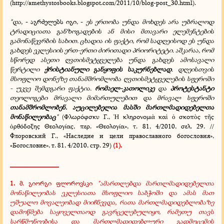
(
http://amethystosbooks.blogspot.com/2011/10/blog-post_30.html
).
"და,
- აგრძელებს იგი, -
ეს ერთობა უნდა მოხდეს არა უბრალოდ
ტრადიციათა განზოგადების ან მისი მთავარი ელემენტების
გამონაწევრბის სახით. ცხადია ის ფაქტი, რომ სადღეისოდ ეს უნდა
გახდეს ეკლესიის ერთ-ერთი ძირითადი პრიორიტეტი. აშკარაა, რომ
სწორედ ასეთი ღვთისმეტყველება უნდა გახდეს ამოსავალი
წერტილი
ქრისტიანული განყოფის საკურნებლად
. დღეისთვის
მსოფლიო დონეზე თანამშრომლობა ღვთისმეტყველების სფეროში
- უკვე შემდგარი ფაქტია.
რომაელ-კათოლიკე
და
პროტესტანტი
თეოლოგები მრავალი მიმართულებით და მრავალ სფეროში
თანამშრომლობენ. აუცილებელია მასში მართლმადიდებელთა
მონაწილეობაც
"
(Φλωρόφσκυ Γ.,
κληρονομι
κα
σκοπ
ς τ
ς
Ἡ
ὰ
ὶ
ὁ
ὸ
ῆ
ρθόδοξης Θεολογίας, περ. «Θεολογία», τ. 81, 4/2010, σελ. 29. //
ὀ
Флоровский Г., «Наследие и цели православного богословия»,
«Богословие», т. 81, 4/2010, стр. 29)
(1).
______________
1.
მ. გიორგი ფლოროვსკი
"ამართლებდა მართლმადიდებელთა
მონაწილეობას ეკლესიათა მსოფლიო საბჭოში და ამას მათ
უშუალო მოვალეობად მიიჩნევდა, რათა მართლმადიდებლობაზე
დამოწმება საყოველთაოდ გავრცელებულიყო, რამეთუ თავს
სარწმუნოებისა და მართლმადიდებლური გადმოცემის