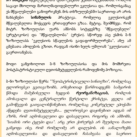
საცავი მხოლოდ მართლმადიდებლური ეკლესიაა და, რომლისგანაც
ეს მწვალებლები განიდრიკნენ. მის თხზულებებში საერთოდ არ არის
ნახსენები
სინანულის
პრაქტიკა, რომელიც ეკლესიისკენ
მწვალებელთა მოქცევის ერთადერთი გზაა. მეტიც, შეიმჩნევა, რომ
მიტრ. ზიზიულასი უარს ამბობს სიტყვებზე "მწვალებელი"
(ერეტიკოსი) და "მწვალებლობა" (ერესი). სწორედ ასე ესმის ბ-ნ
ზიზიულასს "ეკლესიის სწავლების გადაფორმულირება", ანუ ამ
ცნებათა ამოღების გზით, რადგან ისინი ხელს უშლიან "ეკლესიათა"
გაერთიანებას.
მოდი განვიხილოთ ბ-ნ ზიზიულასისა და მის მომხრეთა
პოსტპატრისტიკული ღვთისმეტყველების რამოდენიმე პოზიცია.
ბ-ნი ზიზიულასი წერს:
""ნეოპატრისტიკული სინთეზი", რომელსაც
ფლოროვსკი გვთავაზობს, არსებითად წარმოადგენს სამყაროს
წმიდა მამებისეული ხედვის
რეორგანიზაციას,
რომლის
ამოსავალი და ცენტრალური წერტილი ქრისტეა, ყველა იმ
გამოწვევის გათვალისწინებით, რომელსაც კონკრეტულ ეპოქაში
აწყდება ღვთისმეტყველება... ფლოროვსკი დაჟინებით ადგას იმ
აზრს, რომ აღმოსავლეთი და დასავლეთი, როგორც ის ამბობს,
"სიამის ორი ტყუპი დაა". არც ერთ ქირურგს არ შეუძლია მათი
განყოფა ისე, რომ რომელიმე არ დაღუპოს. ის აანალიზებს
აღმოსავლეთისა და დასავლეთის ჩასახვასა და საერთო