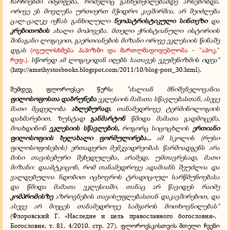
ჩარჩოებში იმყოფება, რომელიც განხეთქილებამდე არსებობდა.
ორივე ეს მოვლენა ურთიერთ მჭიდრო კავშირშია. არ შეიძლება
ცალ-ცალკე იქნას განხილული
ნეოპატრისტიკული სინთეზი
და
კრებითობის
ახალი მოპოვება. მთელი ქრისტიანული ისტორიის
შინაგანი ლოგიკით, გაერთიანების მიზანი ორივე ეკლესიის წინაშე
დგას
(იგულისხმება პაპიზმი და მართლმადიდებლობა - "აპოკ."
რედ.).
სწორედ ამ ლოგიკიდან იღებს სათავეს ეკუმენიზმის იდეა"
(
http://amethystosbooks.blogspot.com/2011/10/blog-post_30.html
).
შემდეგ ფლოროვსკი წერს:
"ძალიან მნიშვნელოვანია
ფილოსოფოსთა დაბრუნება
ეკლესიის მამათა სწავლებასთან, ასევე
მათი მცდელობა
ახლებურად
, თანამედროვე ტერმინოლოგიის
დახმარებით, ზუსტად
განმარტონ
წმიდა მამათა გადმოცემა,
მოახდინონ
ეკლესიის სწავლების,
როგორც სიცოცხლის
ერთიანი
ფილოსოფიის ხელახალი ფორმულირება...
ამ სკოლის (რუსი
ფილოსოფოსების) ერთადერთ მემკვიდრეობას წარმოადგენს არა
მისი თავისებური შეხედულება, არამედ, უმთავრესად, მათი
მიზანი: დაამტკიცონ, რომ თანამედროვე ადამიანს შეუძლია და
ვალდებულია ნდობით იცხოვროს ტრადიციულ სარწმუნოებასა
და წმიდა მამათა ეკლესიაში, თანაც არ წავიდეს რაიმე
კომპრომისზე
აზროვნების თავისუფლებასთან დაკავშირებით, და
ასევე არ მიეცეს თანამედროვე სამყაროს მოთხოვნილებას"
(Флоровский Г. «Наследие и цель православного богословия»,
Богословие, т. 81, 4/2010, стр. 27). ფლოროვსკისთვის მთელი ჩვენი