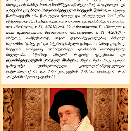
მსოფლიოს მასშტაბითაც შეიმჩნევა. სწორედ ამიტომ ვიტყოდი -
ეს
აკადემია ცოცხალი საღვთისმეტყველო სიტყვის წყაროა,
რომელიც
წარმოადგენს არა წარსულის ჩვეულ და უსულგულო "ხის" ენას
(Φλωρόφσκυ Γ.,
κληρονομι
κα
σκοπ
ς τ
ς
ρθόδοξης Θεολογίας,
Ἡ
ὰ
ὶ
ὁ
ὸ
ῆ
ὀ
περ. «Θεολογία», τ. 81, 4/2010, σελ. 29. // Флоровский Г., «Наследие и
цели православного богословия», «Богословие», т. 81, 4/2010), -
რამეთუ, სამწუხაროდ, თვით ღვთისმეტყველებაც მრავალ
საკითხში "გახევდა" და სტერეოტიპული გახდა, - არამედ ცოცხალ
სიტყვას, რომელიც თანამედროვე ადამიანის პრობლემებზე
მსჯელობს. სწორედ ამიტომ, როგორც ეკლესიისა და
ღვთისმეტყველების ერთგულ მსახურს,
მსურს ჩემი მადლიერება
გამოვთქვა დიმიტრიადელი ყოვლადუსამღვდელოესი
მიტროპოლიტისა და მისი კოლეგების მიმართ იმისთვის, რომ
არსებობს ასეთი აკადემია"
!