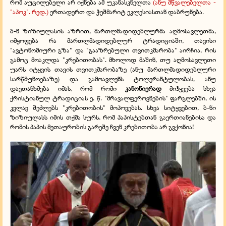
რომ აუცილებელი არ იქნება ამ უკანასკნელთა
(ანუ მწვალებელთა -
"აპოკ". რედ.)
ერთადერთ და ჭეშმარიტ ეკლესიასთან დაბრუნება.
ბ-ნ ზიზიულასის აზრით, მართლმადიდებლურმა აღმოსავლეთმა,
იმყოფება რა მართლმადიდებლურ ტრადიციაში, თავისი
"ავტონომიური გზა" და "გააზრებული თვითკმარობა" აირჩია, რის
გამოც მოაკლდა "კრებითობას". მხოლოდ მაშინ, თუ აღმოსავლეთი
უარს იტყვის თავის თვითკმარობაზე (ანუ მართლმადიდებლური
სარწმუნოებაზე) და გამოავლენს ტოლერანტულობას, ანუ
დაეთანხმება იმას, რომ რომი
კანონიერად
მიჰყვება სხვა
ქრისტიანულ ტრადიციას ე. წ. "მრავალფეროვნების" ფარგლებში, ის
კვლავ შეძლებს "კრებითობის" მოპოვებას. სხვა სიტყვებით, ბ-ნი
ზიზიულასს იმის თქმა სურს, რომ პაპისტებთან გაერთიანებისა და
რომის პაპის მეთაურობის გარეშე ჩვენ კრებითობა არ გვქონია!