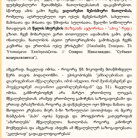
ფუძემდებლური შეთანხმება ნათლისღებასთან დაკავშირებით.
სწორედ ამის გამო ჩვენც
ვაღიარებთ
ნებისმიერი ნათლობას,
რომელიც აღსრულებული იყო იესუს მცნებისამებრ, სახელითა
მამისათა და ძისათა და წმიდისა სულისათა, წყალში სიმბოლური
შთაფლვის ან
წყლის სხურების
(ხაზგასმა ავტორისაა - "აპოკ." რედ.)
გზით. ჩვენ მოხარული ვართ თითოეული ადამიანის გამო, ვინც
ინათლება. ნათლობის ასეთი ურთიერთცნობა გამოხატავს ჩვენს
კავშირსა და ერთობას იესუ ქრისტეში"
(Νικολαΐδη Σταύρου, Τ
ὸ
ποκείμενο
κκλησιάζεται. // Ставрос Николаидис. "Субъект
Ὑ
Ἐ
воцерковляется").
ამგვარად, ნაცვლად იმისა, - როგორც წმ. ნიკოდიმე მთაწმინდელი
წერს თავის პიდალიონში, - ეპისკოპოსებს
"ემხილებინათ და
დაერიგებინათ მწვალებლები, იმის იმედით, რომ შეინანებდნენ და
მოექცეოდნენ თავიანთი ცდომილებებისგან"
(გვ. 51),
ნაცვლად
იმისა, განშორებოდნენ არა მარტო ერთობლივ ლოცვას
მწვალებლებთან, არამედ ერთობლივ გამოჩენას საზოგადოებაში და
ერთად ტრაპეზობას, როგორც ეს დაწესებული იყო წმიდა მამათა და
მსოფლიო კრებათა მიერ, ბ-ნი ზიზიულასი (თითქოსდა ის მცირე
მასშტაბის "პაპი" იყოს) ბედავს და პროფესორის კათედრიდან
"ამართლებს" მწვალებელთა ნათლობას, როგორც კანონიერ
მოქმედებას და ამგვარად ახდენს ამ მწვალებლურ საზოგადოებათა
"ეკლესიად" გადაკვალიფიცირებას!