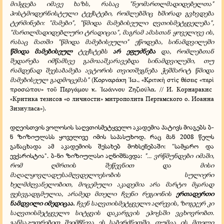
მიჰყვება იმავე ხაზს, რასაც "ნეომართლმადიდებელთა"
პოსტმოდერნისტული ტექსტები, რომლებშიც ხშირად გვხვდება
ტერმინები:
"მამები",
"წმიდა მამებისეული ღვთისმეტყველება",
"მართლმადიდებლური ტრადიცია", მაგრამ ამასთან ყოველივე ის,
რასაც მათში "წმიდა მამებისეული" ეწოდება, სინამდვილეში
წმიდა მამებისეულ
ტექსტებს
არ ეფუძნება
და, რომლებთან
შედარება იმწამსვე გამოააშკარავებდა სინამდვილეში, თუ
რამდენად შეესაბამება ავტორის თვითშეგნება ჭეშმარიტ წმიდა
მამებისეულ გადმოცემას"
(Κορναράκη
ω., «Κριτικ
στ
ς θέσεις «περ
Ἰ
ὴ
ὶ
ὶ
προσώπου» το
Περγάμου κ.
ωάννου Ζηζιούλα. // И. Корнаракис
ῦ
Ἰ
«Критика тезисов «о личности» митрополита Пергамского о. Иоанна
Зизиуласа»).
დღეისთვის ვოლოსის საღვთისმეტყველო აკადემია პატივს მიაგებს ბ-
ნ ზიზიულასს ყოველივე იმის საპასუხოდ, რაც მან 2008 წელს
განაცხადა ამ აკადემიის შესახებ მოხსენებაში: "სამყარო და
ევქარისტია". ბ-ნი ზიზიულასი აღნიშნავდა:
"... ვრწმუნდები იმაში,
რომ ღმრთის შეწევნით და მისი
მაღალყოვლადუსამღვდელოესობის სულიერი
ხელმძღვანელობით, მოცემული აკადემია არა მარტო მყარად
ფესვგადგმულია, არამედ მთელი ჩვენი რეგიონის
ერთადერთი
ნამდვილი იმედიცაა.
ჩვენ საღვთისმეტყველო აღრევის, ზოგჯერ კი
საღვთისმეტყველო სიტყვის დაკარგვის ეპოქაში ვცხოვრობთ.
განსაკუთრებით შეიმჩნევა ეს საბერძნეთში, თუმცა ის მთელი