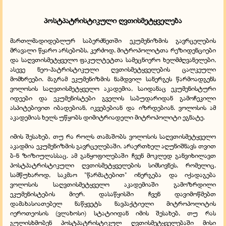
პოსტპატრისტიკული ღვთისმეტყველება
მართლმადიდებლურ საბერძნეთში ეკუმენიზმის გავრცელების
მრავალი წყარო არსებობს, კერძოდ, მიტროპოლიტთა რეზიდენციები
და საღვთისმეტყველო ფაკულტეტთა სამეცნიერო ხელმძღვანელები,
ასევე ნეო-პატრისტიკული ღვთისმეტყველების ცალკეული
მომხრეები. მაგრამ ეკუმენიზმის ნამდვილ სანერგეს წარმოადგენს
ვოლოსის საღვთისმეტყველო აკადემია, საიდანაც ეკუმენისტური
იდეები და ეკუმენისტები გველის საბუდარიდან გამოჩეკილი
ასპიტებივით იბადებიან, იკვებებიან და იზრდებიან. ვოლოსის ამ
აკადემიას ხელს უწყობს დიმიტრიადელი მიტროპოლიტი ეგნატე.
იმის შესახებ, თუ რა როლს თამაშობს ვოლოსის საღვთისმეტყველო
აკადმია ეკუმენიზმის გავრცელებაში, არაერთხელ აღუნიშნავს თვით
ბ-ნ ზიზიულასსაც. ამ განყოფილებაში ჩვენ მოკლედ განვიხილავთ
პოსტპატრისტიკული ღვთისმეტყველების სიმსივნეს, რომელიც,
სამწუხაროდ, საკმაო "წარმატებით" ინერგება და იქადაგება
ვოლოსის საღვთისმეტყველო აკადემიაში გამოზრდილი
ეკუმენისტების მიერ. დასაწყისში ჩვენ დავიმოწმებთ
დამახასიათებელ ნაწყვეტს ნავპაქტიელი მიტროპოლიტის
იეროთეოსის (ვლახოსი) სტატიიდან იმის შესახებ, თუ რას
გულისხმობენ პოსტპატრისტიკულ ღვთისმეტყველებაში მისი