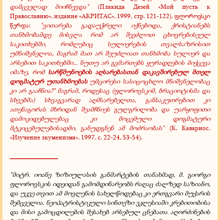
დამცველად მიიჩნევდა"
(Плакида Дезей «Мой пусть к
Православию», издание «АКРИТАС», 1999, стр. 121-122). ფლოროვსკი
წერდა:
"ვითარება გადაუჭრელი იქნებოდა, ქრისტიანებს
თანხმობამდე მისვლა რომ არ შეეძლოთ ცხოვრებისეულ
საკითხებში, რომლებიც სულიერების თვალსაზრისით
უმნიშვნელოა, მაგრამ მათ არ შეუძლიათ თანხმობა სულიერ და
არსებით საკითხებში... ნუთუ არ გვმართებს ყურადღების მიქცევა
იმაზე, რომ
სარწმუნოების აღსარებასთან დაკავშირებულ მთელ
დოგმატურ უთანხმოებას
უმცირესი სასიცოცხლო მნიშვნელობაც
კი არ გააჩნია?"
მაგრამ, როდესაც (ფლოროვსკიმ, ბრაციოტისმა და
სხვებმა) სხვაგვარად აღმსარებელთა, განსაკუთრებით კი
ათენაგორას მხრიდან შეამჩნიეს გულგრილობა და უარყოფითი
დამოკიდებულებაც კი მოცემული დოგმატური
მტკიცებულებისადმი, განუდგნენ ამ მოძრაობას"
(К. Каварнос,
«Изучение экуменизма», 1997, с. 22-24, 53-54).
______________
"მიტრ. იოანე ზიზიულასის განმარტების თანახმად, მ. გიორგი
ფლოროვსკის იდეიდან გამომდინარეობს რაღაც ძალზედ საზიანო,
და უკვე თვით ამ მოვლენის სახელწოდებაც კი ერთგვარი მუქარის
შემცველია. ნეოპატრისტიკული სინთეზი ეკლესიაში კრებითობისა
და მისი გამოცდილების შესახებ არსებულ ცნებათა აღორძინების