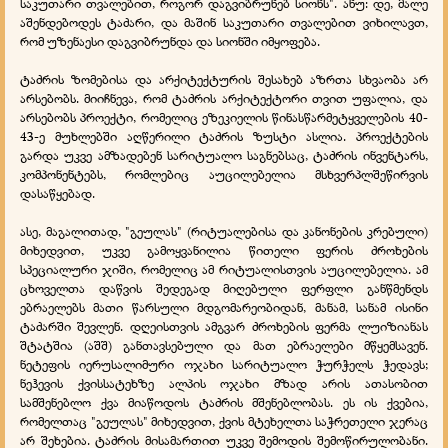
საკუთარი თვალებით, როგორ დაგვიბრუნებ სიონს". ანუ: დე, მალე
აშენდებოდეს ტაძარი, და მაშინ საკუთარი თვალებით ვიხილავთ,
რომ უზენაესი დაგვიბრუნდა და სიონში იმყოფება.
ტაძრის ზომებისა და არქიტექტურის შესახებ აზრთა სხვაობა არ
არსებობს. მიიჩნევა, რომ ტაძრის არქიტექტორი თვით უფალია, და
არსებობს პროექტი, რომელიც ეზეკიელის წინასწარმეტყველების 40-
43-ე მუხლებში აღწერილი ტაძრის ზუსტი ასლია. პროექტების
გარდა უკვე ამზადებენ სარიტუალო საგნებსაც, ტაძრის ინვენტარს,
კომპონენტებს, რომლებიც აუცილებელია მსხვერპლშეწირვის
დასაწყებად.
ასე, მაგალითად, "გეულას" (რიტუალებისა და კანონების კრებული)
მიხედვით, უკვე გამოყვანილია წითელი ფერის ძროხების
სპეციალური ჯიში, რომელიც ამ რიტუალისთვის აუცილებელია. ამ
ცხოველთა დაწვის შედეგად მიღებული ფერფლი განწმენდს
ებრაელებს მათი წარსული მდგომარეობიდან, მანამ, სანამ ისინი
ტაძარში შევლენ. დღეისთვის ამგვარ ძროხების ფერმა ლუიზიანას
შტატშია (აშშ) განთავსებული და მათ ებრაელები მწყემსავენ.
ნეტეფის იერუსალიმური ოჯახი სარიტუალო ჭურჭელს ჭედავს;
ნეჰევის ქვისსატეხზე ალპის ოჯახი მზად არის ათასობით
სამშენებლო ქვა მიაწოდოს ტაძრის მშენებლობას. ეს ის ქვებია,
რომელთაც "გეულას" მიხედვით, ქვის მტეხელთა საჭრეთელი ჯერაც
არ შეხებია. ტაძრის მისამართით უკვე შემოდის შემოწირულობანი.