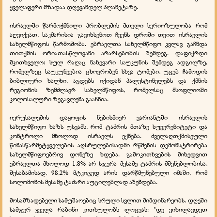
ყველაფერი მზადაა დღევანდელ პლანეტაზე.
ისრაელში წარმოქმნილი პრობლემის მთელი სერიოზულობა რომ
აღვიქვათ, საკმარისია გავიხსენოთ ჩვენს დროში თვით ისრაელის
სახელმწიფოს წარმოშობა. ებრაელთა სახელმწიფო კვლავ გაჩნდა
თითქმის ორიათასწლოვანი არარსებობის შემდეგ. დაფიქრდი
მკითხველო: სულ რაღაც ნახევარი საუკუნის შემდეგ ადგილზე,
რომელზეც საუკუნეებია ცხოვრობენ სხვა ტომები, უცებ ჩამოდის
ბიბლიური ხალხი, აგდებს იქიდან პალესტინელებს და ქმნის
რეგიონის ზემძლავრ სახელმწიფოს, რომელსაც მსოფლიოში
კოლოსალური ზეგავლენა გააჩნია.
იერუსალემის დაყოფის ნებისმიერ ვარიანტში ისრაელის
სახელმწიფო ხაზს უსვამს, რომ ტაძრის მთაზე სუვერენიტეტი და
კონტროლი მხოლოდ ისრაელს ექნება. ძველაღთქმისეული
წინასწარმეტყველების აღსრულებისადმი რწმენის დემონსტრირება
სახელმწიფოებრივ დონეზე ხდება. გამოკითხვების მიხედვით
ებრაელთა მხოლოდ 1,8% არ სჯერა მესამე ტაძრის მშენებლობისა,
შესაბამისად, 98,2% მტკიცედ არის დარწმუნებული იმაში, რომ
სოლომონის მესამე ტაძარი აუცილებლად აშენდება.
მოსამზადებელი სამუშაოებიც სრული სვლით მიმდინარეობს. დღეში
სამჯერ ყველა რაბინი კითხულობს ლოცვას: "დე ვიხილავდეთ