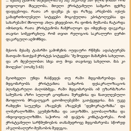
... მესამე ტაძრის მშენებლობაზე ასე აშკარად ასი წლის წინათ რომ
ყოფილიყო მსჯელობა, მთელი ქრისტეანული სამყარო ფეხზე
დადგებოდა, რათა არ დაეშვა ეს და რაზეც არსებობს იესუს
გამაფრთხილებელი სიტყვები მოციქულთა ეპისტოლეებსა და
სახარებაში! მხოლოდ ახლა ვხვდებით, რა დონის მუშაობა ჩატარდა
იმისთვის, რათა ქრისტეანობა ჩამქრალიყო და იმდენად დაეკარგა
თავისი სიმკვირცხლე, რომ თვით რელიგიის საკრალური ღერძი
დაკარგული აღმოჩნდა.
მესიის მესამე ტაძარში გამოჩენის იუდაური რწმენა ადასტურებს
მათდამი ნათქვამ ქრისტეს სიტყვებს: "მე მოვედი მამაჩემის სახელით,
და არ მღებულობთ; სხვა თუ მოვა თავისივე სახელით, მას კი
მიიღებთ" (იოანე 5:43)
მკითხველი უნდა ჩასწვდეს თუ რაში მდგომარეობდა და
მდგომარეობს ქრისტეანთა სამყაროს დესაკრალიზაციის
პლანეტარული ძალისხმევა, რაში მდგომარეობს იმ უზარმაზარი
სამუშაოს აზრი სულიერ ცოდნათა შერყვნისა და ნათელღებული
მსოფლიოს მრავალგვარ ცთომილებებში გათქვეფვისა. მას უკვე
რამდენი საუკუნეა აზავებენ; აზავებენ "დემოკრატიზმსა" და
ლიბერალიზმში, ეკუმენიზმსა და ათეიზმში, გლობალიზმსა და
ინდივიდუალიზმში. საჭიროა იმ ფაქტის კონსტატირება, რომ
ქრისტეანული სარწმუნოების თანამედროვე მდგომარეობა სწორედ
ამ გლობალური მუშაობის შედეგია.