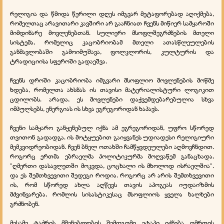
რელიგია და წმიდა წერილი დღეს იმგვარ მეტაფორებად აღიქმება,
რომელთაც არავითარი კავშირი არ გააჩნიათ ჩვენს მიწიერ სამყაროში
მიმდინარე მოვლენებთან. სულიერი მსოფლშეგრძნების მთელი
სისტემა, რომელიც კაცობრიობამ მთელი ათასწლეულების
განმავლობაში გამოიმუშავა, ფოლკლორის, კულტურის და
ტრადიციისა სფეროში გადაეშვა.
ჩვენს დროში კაცობრიობა იმგვარი მსოფლიო მოვლენების მოწმე
ხდება, რომელთა ახსნას ის თავისი მატერიალისტური ლოგიკით
ცდილობს. არადა, ეს მოვლენები დაქვემდებარებულია სხვა
იმპულსებს, ენერგიას ის სხვა ეგრეგორიდან ხაპავს.
ჩვენი სამყარო განყენებულ იქნა ამ ეგრეგორიდან, უფრო სწორედ
თვითონ გადადგა. ის მოტყუებით გაიყვანეს უდიადესი რელიგიური
მემკვიდრეობიდან. ჩვენ ბნელ ოთახში ჩამწყვდეულები აღმოვჩნდით.
როგორც ერთმა ებრაელმა პოლიტიკურმა მოღვაწემ განაცხადა,
"ღმერთი დასავლეთში მოკვდა, ცოცხალი ის მხოლოდ ისრაელშია".
და ეს შემთხვევითი შედეგი როდია. როგორც არ არის შემთხვევითი
ის, რომ სწორედ ახლა აღწევს თავის აპოგეას იუდაიზმის
მძვინვარება, რომლის სისასტიკესაც მსოფლიოს ყველა ხალხები
გრძნობენ.
მესამე ტაძრის მშენებლობის შემდგომი ეტაპი იქნება ღმრთის