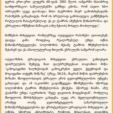
ფერის ერთ-ერთ ელფერს 60-დან. 2001 წლის იანვარში მასობრივ
საინფორმაციო საშუალებებში გაჩნდა ცნობა, რომ ასეთი ხბო
ისრაელში უკვე დაიბადა; მისი პატრონის მიერ გამოძახებულმა
რაბინებმა განაცხადეს, რომ ის სრულიად გამოსადეგია განწმენდის
რიტუალის ჩასატარებლად, ეს კი ტაძრის აშენების წინაპირობაა და
ებრაელთა რწმენით მაშიაყის (ანუ მესიის) მოსვლა მოახლოვდა".
ნიშნების მიხედვით, რომლებზეც იუდეველი რაბინები უთითებენ,
დადგა ჟამი, როდესაც რეალიზებულ უნდა იქნას
წინასწარმეტყველება სოლომონის მესამე ტაძრის მშენებლობის
შესახებ! და ეს აბსოლუტურად მთელმა ებრაულმა სამყარომ აღიარა.
იუდაიზმის ტრადიციის მიხედვით, ებრაელთა განთესვის
დასრულების შემდეგ მათ დაუბრუნდებათ თავიანთი მიწა:
"გამოგიყვანთ ხალხებიდან, გამოგკრებთ ყველა ქვეყნიდან და
მოგიყვანთ თქვენს მიწაზე" (ეზეკ. 36:24). მაგრამ მიწის დაბრუნების
მიზანი მსოფლიოსთვის ებრაელი ერის ღვთივრჩეულობის უწყება
გახლავთ, და ამ საკითხში გადამწყვეტი მნიშვნელობა სწორედ
სოლომონის ტაძრის მშენებლობას ენიჭება. სწორედ მასში, ანუ
ტაძარში უნდა იკურთხოს "მეფე დავითის მოდგმიდან", რომელიც
მსოფლიოს მბრძანებელი გახდება. უკვე არა ძველაღთქმისეული,
არამედ იოანე ღვთისმეტყველის სახარებისეული
წინასწარმეტყველებისა და ქრისტეანული ტრადიციის მიხედვით, ეს
იქნება სწორედ ანტიქრისტე, რომლის მისაღებად თითქმის