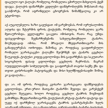
დაცული იყო ქალაქი, რომელიც რომაელთა გმირული მახვილის ქვეშ
დაეცა. ქალაქის დანარჩენი კედლები დამპყრობლებმა მიწასთან ისე
გაასწორეს, რომ ადრინდელი ცხოვრების ნიშანწყალიც კი არ
ეტყობოდა.
აქ აუცილებელია ხაზი გავუსვათ იმ გარემოებას, რომ იერუსალიმის
ალყისა და შტურმის დროს, ტიტუსმა, რომელიც რომაელთა ჯარს
მეთაურობდა, ყველაფერი გააკეთა იმისთვის, რათა რაც უნდა
დასჯდომოდა შეენარჩუნებინა სახელგანთქმული ტაძარი,
მიუხედავად იმისა, რომ მრავალი მხედართმთავარი მის
განადგურებას ითხოვდა. მაშინაც კი, როდესაც გააფთრებული
რომაელი ჯარისკაცები ქალაქში შეიჭრნენ და ტაძარს ცეცხლი
წაუკიდეს, ტიტუსი კიდევ ცდილობდა მის გადარჩენას და საკუთარი
სიცოცხლის ფასად ცდილობდა ცეცხლის ჩაქრობას. მაგრამ
იუდეველთადმი სიძულვილმა და გააფთრებამ თავისი საქმე ქნა და
თვით კეისრისადმი პატივისცემა და მისი ხელმწიფებისადმი შიშიც
კი გადალახა...
და აი, იმ დროს, როდესაც კეისარი ჯარისკაცთა დამშვიდებას
ცდილობდა, ერთ-ერთი მათგანი ტაძარში შევიდა და კარებქვეშ
ცეცხლი შეუკეთა, ხოლო როდესაც ცეცხლი ტაძრის შიგნიდან
გამოჩნდა, მხედართმთავარმა ტიტუსთან ერტად ტაძარი დატოვა და
უკვე იქ დარჩენილ ჯარისკაცებს ტაძრის გაპარტახებაში ხელს
აღარავინ უშლიდა. ასე განადგურდა იერუსალემის ტაძარი ტიტუსის