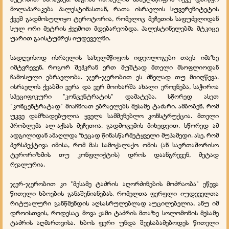
მოლაპარაკება პალესტინასთან, რათა ისრაელის სუვერენიტეტის
ქვეშ გადმოსულიყო ტეროტორია, რომელიც მეჩეთის საფუძვლიდან
სულ ორი მეტრის ქვემოთ მდებარეობდა. პალესტინელებმა მტკიცე
უარით გაისტუმრეს იუდეველნი.
სადღეისოდ ისრაელის სახელმწიფოს იდეოლოგები თავს იმაზე
იმტვრევენ, როგორ შეჰკრან ერთ მუშტად მთელი მსოფლიოდან
ჩამოსული ებრაელობა. ჯერ-ჯერობით ეს ძნელად თუ მიიღწევა.
ისრაელის ქვაბში ვერა და ვერ მოიხარშა ახალი ეროვნება, საჭიროა
სპეციფიკური "კონცენტრატის" დამატება. სწორედ ასეთ
"კონცენტრატად" მიაჩნიათ ებრაელებს მესამე ტაძარი. ამბობენ, რომ
უკვე დამზადებულია ყველა სამშენებლო კონსტრუქცია. მთელი
პრობლემა ალ-აქსას მეჩეთია. გადმოცემის მიხედვით, სწორედ ამ
ადგილიდან ამაღლდა ზეცად წინასწარმეტყველი მუჰამედი. ასე, რომ
პერსპექტივა იმისა, რომ მას სამოქალაქო ომის (ან საერთაშორისო
ტერორიზმის თუ კონფლიქტის) დროს დაანგრევენ, მეტად
რეალურია.
ჯერ-ჯერობით კი "მესამე ტაძრის აღორძინების მოძრაობა" ეწევა
წითელი ხბოების განაშენიანებას, რომელთა ფერფლი იუდეველთა
რიტუალური განწმენდის აღსასრულებლად აუცილებელია, ანუ იმ
დროისთვის, როდესაც მოვა ჟამი ტაძრის მთაზე სოლომონის მესამე
ტაძრის აღმართვისა. ხბოს ფერი უნდა შეესაბამებოდეს წითელი