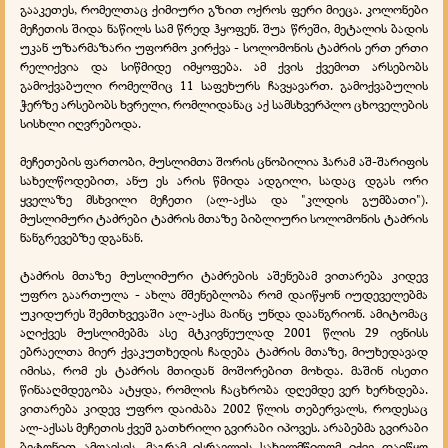
გააკეთეს, რომელთაც ქიმიური გზით ოქროს ფერი მიეცა. კოლონები
მეჩეთის შიდა ნაწილს სამ წრედ ჰყოფენ. შუა წრეში, მეტალის ბადის
უკან უზარმაზარი უფორმო კირქვა - სოლომონის ტაძრის ერთ ერთი
რელიქვია და სიწმიდე იმყოფება. ამ ქვის ქვემოთ არსებობს
გამოქვაბული რომელშიც 11 საფეხურს ჩავყავართ. გამოქვაბულის
ჭერზე არსებობს ხვრელი, რომლიდანაც აქ სამსხვერპლო ცხოველების
სისხლი იღვრებოდა.
მეჩეთების ფართობი, მუსლიმთა შორის ცნობილია ჰარამ აშ-შარიფის
სახელწოდებით, ანუ ეს არის წმიდა ადგილი, სადაც დგას ორი
ყველაზე მსხვილი მეჩეთი (ალ-აქსა და "კლდის გუმბათი").
მუსლიმური ტაძრები ტაძრის მთაზე ბიბლიური სოლომონის ტაძრის
ნანგრევებზე დგანან.
ტაძრის მთაზე მუსლიმური ტაძრების აშენებამ ვითარება კიდევ
უფრო გაართულა - ახლა მშენებლობა რომ დაიწყონ იუდეველებმა
უკიდურეს შემთხვევაში ალ-აქსა მაინც უნდა დაანგრიონ. ამიტომაც
აღიქვეს მუსლიმებმა ასე მტკივნეულად 2001 წლის 29 ივნისს
ებრაელთა მიერ ქვაკუთხედის ჩადება ტაძრის მთაზე, მიუხედავად
იმისა, რომ ეს ტაძრის მთიდან მოშორებით მოხდა. მაშინ ისეთი
წინააღმდეგობა ატყდა, რომლის ჩაცხრობა დღემდე ვერ ხერხდება.
ვითარება კიდევ უფრო დაიძაბა 2002 წლის თებერვალს, როდესაც
ალ-აქსას მეჩეთის ქვეშ გათხრილი გვირაბი იპოვეს. არაბებმა გვირაბი
ბეტონით ამოავსეს, მაგრამ ისრაელის სახელმწიფომ იქვე დაიწყო