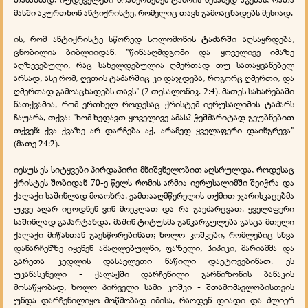
მასში აკურთხონ ანტიქრისტე, რომელიც თავს გამოაცხადებს მესიად.
ის, რომ ანტიქრისტე სწორედ სოლომონის ტაძარში აღსაყრდება,
ცნობილია ბიბლიიდან. "წინააღმდგომი და ყოველივე იმაზე
აღზევებული, რაც სახელდებულია ღმერთად თუ სათაყვანებელ
არსად, ასე რომ, ღვთის ტაძარშიც კი დაჯდება, როგორც ღმერთი, და
ღმერთად გამოაცხადებს თავს" (2 თესალონიკ. 2:4). მათეს სახარებაში
ნათქვამია, რომ ერთხელ როდესაც ქრისტემ იერუსალიმის ტაძარს
ჩაუარა, თქვა: "ხომ ხედავთ ყოველივე ამას? ჭეშმარიტად გეუბნებით
თქვენ: ქვა ქვაზე არ დარჩება აქ, არამედ ყველაფერი დაინგრევა"
(მათე 24:2).
იესუს ეს სიტყვები პირდაპირი მნიშვნელობით აღსრულდა, როდესაც
ქრისტეს შობიდან 70-ე წელს რომის არმია იერუსალიმში შეიჭრა და
ქალაქი საშინლად მოაოხრა. ჟამთააღმწერელის თქმით ჯარისკაცებმა
უკვე აღარ იცოდნენ ვინ მოეკლათ და რა გაეძარცვათ. ყველაფერი
საშინლად გაპარტახდა. მაშინ ტიტუსმა განკარგულება გასცა მთელი
ქალაქი მიწასთან გაესწორებინათ; ხოლო კოშკები, რომლებიც სხვა
დანარჩენზე იყვნენ ამაღლებულნი, ფაზელი, ჰიპიკი, მარიამმა და
გარეთა კედლის დასავლეთი ნაწილი დაეტოვებინათ. ეს
უკანასკნელი - ქალაქში დარჩენილი გარნიზონის ბანაკის
მოსაწყობად, ხოლო პირველი სამი კოშკი - შთამომავლობისთვის
უნდა დარჩენილიყო მოწმობად იმისა, რაოდენ დიადი და ძლიერ