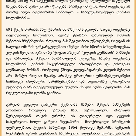
მთად მასზე VII საუკუნის ბოლოს გამოჩენილ მუსლიმურ საკულტო
ნაგებობათა გამო კი არ იწოდება, არამედ იმიტომ, რომ ოდესღაც ამ
მთაზე იდგა იუდაიზმის სიმბოლო, - სახელგანთქმული ტაძარი
სოლომონისა.
691 წელს მორიას, ანუ ტაძრის მთაზე, იმ ადგილას, სადაც ოდესღაც
იმყოფებოდა სოლომონის მეორე ტაძარი, დასრულდა ომარის
მეჩეთის მშენებლობა, როგორც მას შეცდომით უწოდებენ, რადგან ის
ხალიფა ომარის განკარგულებით აშენდა. მისი სწორი სახელწოდებაა
კლდის მეჩეთი. ივრითზე "ქიფათ ა'სელა" "კლდის გუმბათს" ნიშნავს;
და მართლაც, მეჩეთი აღმართულია კლდეზე, სადაც ოდესღაც
სოლომონის ტაძრის საკურთხეველი იმყოფებოდა და ერთგვარ
გუმბათად მოსჩანს, რომელიც წმიდა კლდეს ჰფარავს. კლდის მეჩეთი
არა მარტო რიგით მესამე, არამედ ერთ-ერთი უმნიშვნელოვანესი
სიწმიდეა ისლამური სარწმუნოებაში და თვითონაც ერთ-ერთი
უდიადესი არქიტექტურუული ძეგლია ახალი აღმოსავლეთისა. მას
რვაკუთხოვანი ფორმა გააჩნია.
გარეთა კედელი ცისფერი ქვებითაა ნაშენი. მეჩეთს ამშვენებს
გუმბათი, რომელიც კარგად ჩანს იერუსალემის მრავალი
წერტილიდან. თავის დროზე, ის დახურული იყო ტყვიის
სახურავით, ხოლო გარეთა ზედაპირი - მოოქროვილი ბრინჯაოს
ფურცლებით. ტყვიის სახურავი 1964 წლამდე შემორჩა. მეჩეთის
რემონტის დროს გუმბათის საფარველი ალუმინის ფურცლებისგან