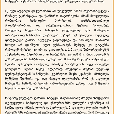
სიტყვები ისტორიაში არ აღსრულდება, უჩვეულო მოვლენა მოხდა.
აქ ჩვენ ადგილს დავუთმობთ ამ უჩვეულო ამბის თვითმხილველს,
რომაელ ჯარისკაცსა და წარმართ ისტორიკოსს ამიან მარკელინეს,
რომელმაც სამხედრო პირისთვის დამახასიათებელი
პედანტურობითა და კონკრეტულობით წერდა: "ივლიანემ,
რომელსაც საკუთარი სახელის უკვდავყოფა და მომავალი
თაობებისთვის ხსოვნის დატოვება სურდა, იერუსალემის ოდესღაც
დიდებული ტაძრის აღდგენა გადაწყვიტა და ამისთვის არანაირი
ხარჯი არ დაიშურა. ჯერ ვესპასიანემ, შემდეგ კი ტიტუსმა
რამოდენიმე სასტიკი ომი გადაიხადეს, სანამ ალყას შემოარტყამდნენ
ამ ტაძარს და შტურმით აიღებდნენ მას. ივლიანემ კი მისი აღდგენის
განკარგულება სასწრაფოდ გასცა და მისი შესრულება ანტიოქიელ
ალიპის დაავალა, რომელიც მანამდე ბრიტანეთის ვიცე-პრეფექტი
გახლდათ. ალიპი საქმეს ბეჯითად მოეკიდა... მაგრამ უეცრად
ფუნდამენტიდან საშინელმა, კუპრივით შავმა კვამლმა ამოხეთქა,
მუშებიც შეიწირა და ისე მოედო იქაურობას, რომ ეს ადგილი
მომდევნო სამუშაობისთვის გამოუსადეგარი გახდა. ასე შეწყვიტა
სტიქიამ ივლიანეს განზრახვა".
როგორც ვხედავთ, ღმრთის სიტყვის ძალის წინაშე მთელი მსოფლიოს
იუდეველთა სიმდიდრე და ენთუზიაზმი უძლური აღმოჩნდა; ამ
საქმეს ვერც იმპერატორის განკარგულებამ და ვერც ძლიერი რომის
რესურსებმა უშველა. აქ ჯეროვანი იქნება გავიხსენოთ, რომ როდესაც