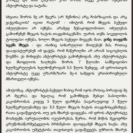
ანტიქრისტე და სატანა.
სხვათა შორის მე არ მჯერა (არ მეშინია) არც ჩიპიზაციის და არც
ვაქცინაციის? იცით რატომ? - იმიტომ, რომ მხეცის ბეჭედი
იძულებითი არ იქნება, არამედ ნებაყოფლობითი. იძულებას
გამოიჩენენ მხეცის ხატის თაყვანისცემაში, უარის თქმა სიკვდილის
ტოლფასი იქნება. ხოლო მხეცის ბეჭედი მიეცემა მათ,
ვინც თაყვანს
სცემს მხეცს
- და ისინიც სიხარულით მიიღებენ მას, რითაც
დაადასტურებენ იმ ფაქტს, რომ ჩაწერილნი არ არიან სიცოცხლის
წიგნში. ეს მოხდება ანტიქრისტეს გამოჩენიდან, ანუ ანტიქრისტესა
და მსოფლიოს ხალხებს შორის 7 წლიანი სამშვიდობო
ხელშეკრულების ხელმოწერიდან 3,5 წლის შემდეგ. ამ დროისთვის
ანტიქრისტე უკვე უზარმაზარი მე-4 სამეფოს ერთპიროვნული
მმართველი იქნება.
ამიტომაც, ანტიქრისტეს ბეჭედი ჩიპიც რომ იყოს (რისიც პირადად მე
არ მჯერა), და ხვალაც რომ გამოჩნდეს მეძავი ბაბილონი,
კაცობრიობას კიდევ 5 წელი დარჩება (სავარაუდოდ 2 წელი
ხელშეკრულებამდე და 3,5 წელი მხეცის ხატის თაყვანისცემამდე),
რათა გადაწყვიტოს, თუ ვის მხარეს დადგება. იმ დროს ანტიქრისტე
მოახდენს იერუსალიმის ოკუპირებას, წერია, რომ მიწის მკვიდრნი
ცრუწინასწარმეტყველის ბრძანებით დაიდგამენ მხეცის ხატს, ანუ
კაცობრიობის უმეტესობა თავისთვის გადაწყვეტს, ღმრთის მხარეს