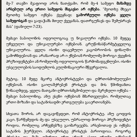
მე-7 თავში მკაფიოდ არის ნათქვამი, რომ მე-4 სამეფო
მანამდე
არსებულ არც ერთი სამეფოს მსგავსი არ იქნება
. "მეოთხე მხეცი
მეოთხე სამეფო იქნება ქვეყნად;
გამორჩეული იქნება ყველა
სამეფოსგან
და გადაჭამს მთელ ქვეყანას, დათრგუნავს და შემუსრავს
მას" (დანიელი 7:23).
მეძავი ბაბილონის იდეოლოგიაც უ ნიკალური იქნება. 10 მეფეც
უჩვეულო და უნიკალურები იქნებიან. ცრუწინასწარმეტყველიც
უნიკალურია. ყველა ისინი დაცემული კაცობრიობის ფინალში
გამოჩნდებიან და არანაირად არ ი ქნებიან რომელიმე მორიგი ქვეყნის
პრეზიდენტები ან რომელიმე იდეოლოგიის წარმომადგენლები. ისინი
უსჯულოების საიდუმლოს კულმინაციური მწვერვალია.
მეტიც, 10 მეფე მცირე ანტიქრისტეები და ღმრთისმოძულეები
იქნებიან. ისინი გაილაშქრებენ ქრისტეს და მის წმინდანთა
წინააღმდეგ. ყველა მათგანი ღმრთისმგმობელი და მკრეხელი იქნება -
მეძავი ბაბილონიც. ანუ ესენი იქნებიან მმართველები, რომელთაც
ერთი მიზანი და სატანისადმი ერთგულება გააერთიანებს.
სხვათა შორის, არ დაგავიწყდეთ, რომ ანტიქრისტე, ანუ ცოდვის
კაცი, წარწყმედის ძე და უსჯულო, უბრალოდ მორიგი პრეზიდენტი
როდია, რომელიც არჩევნებზე გაიმარჯვებს. არსებითად ეს იქნება
სატანის ჭურჭელი. ანტიქრისტე ქრისტეს პარიოდიაა. როგორც
ქრისტე და მამა ღმერთი ერთ არიან, ასევე ერთნი იქნებიან