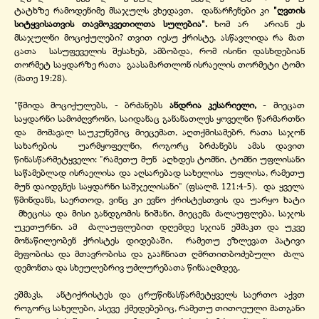
ტატხზე რამოდენიმე მსაჯულს ვხედავთ, დანარჩენები კი
"ღვთის
სიტყვისათვის თავმოკვეთილთა სულებია".
ხომ არ არიან ეს
მსაჯულნი მოციქულები? თვით იესუ ქრისტე, ასწავლიდა რა მათ
ცათა სასუფეველის შესახებ, ამბობდა, რომ ისინი დასხდებიან
თორმეტ საყდარზე რათა გაასამართლონ ისრაელის თორმეტი ტომი
(მათე 19:28).
"წმიდა მოციქულებს, -
ბრძანებს
ანდრია კესარიელი,
-
მიეცათ
საყდარნი სამოძღვრონი, საიდანაც განანათლეს ყოველნი წარმართნი
და მომავალ საუკუნეშიც მიეცემათ, აღთქმისამებრ, რათა საჯონ
სახარების უარმყოფელნი, როგორც ბრძანებს ამას დავით
წინასწარმეტყველი: "რამეთუ მუნ აღხდეს ტომნი, ტომნი უფლისანი
საწამებლად ისრაელისა და აღსარებად სახელისა უფლისა, რამეთუ
მუნ დაიდგნეს საყდარნი საშჯელისანი" (ფსალმ. 121:4-
5). და ყველა
წმინდანს, საერთოდ, ვინც კი ევნო ქრისტესთვის და უარყო ხატი
მხეცისა და მისი განდგომის ნიშანი, მიეცემა ძალაუფლება, საჯოს
უკეთურნი. ამ ძალაუფლებით დღემდე სჯიან ეშმაკთ და უკვე
მონაწილეობენ ქრისტეს დიდებაში, რამეთუ ეზლევათ პატივი
მეფობისა და მთავრობისა და გააჩნიათ ღმრთითბოძებული ძალა
დემონთა და სხეულებრივ უძლურებათა წინააღმდეგ.
ეშმაკს, ანტიქრისტეს და ცრუწინასწარმეტყველს საერთო აქვთ
როგორც სახელები, ასევე ქმედებებიც, რამეთუ თითოეული მათგანი