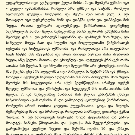
უფსკრულისაჲ და ჯაჭჳ დიდი ჴელსა მისსა. 2. და შეიპყრა ვეშაპი იგი
- გუელი დასაბამისაჲ, რომელი არს ეშმაკი და სატანა, რომელი
აცთუნებს ყოველსა სოფელსა, და შეკრა იგი ათას წელ. 3. და
შთააგდო იგი უფსკრულსა შინა და დაჰჴშა კარი და დაჰბეჭდა მის
ზედა, რაჲთა ვერღარა აცთუნებდეს წარმართთა, ვიდრემდე
აღესრულოს ათასი წელი. შემდგომად ამისა ჯერ-არს განჴსნაჲ მისი
მცირედ ჟამ. 4. და ვიხილენ საყდარნი, და დასხდეს მათ ზედა, და
საშჯელი მიეცა მათ და სულნი იგი მოკლულთანი წამებისათჳს
იესუჲსა და სიტყჳსათჳს ღმრთისა, და რომელთაცა არა თაყუანის-
სცეს ხატსა მას მჴეცისასა და არცა მიიღეს ბეჭედი მისი შუბლთა
ზედა, ანუ ჴელთა მათთა, და ცხოვნდეს და სუფევდეს ქრისტეს თანა
ათასსა მას წელსა. 5. და სხუანი იგი მკუდარნი არა ცხოვნდეს ათასსა
მას წელსა. ესე არს აღდგომაჲ იგი პირველი. 6. ნეტარ არს და წმიდა,
რომელსა აქუნდეს ნაწილი აღდგომასა მას შინა პირველსა. მათ ზედა
მეორესა მას სიკუდილსა არა აქუს ჴელმწიფებაჲ, არამედ იყვნენ
მღდელ ღმრთისა და ქრისტესა, და სუფევდენ მის თანა ათასსა მას
წელსა. 7. და შემდგომად ათასისა მის წლისა განიჴსნას ეშმაკი
საპყრობილისაგან თჳსისა. 8. და გამოვიდეს ცთუნებად წარმართთა,
რომელნი არიან ოთხთა კიდეთა ქუეყანისათა, გოგს და მაგოგს,
შემოკრებად მათა და ბრძოლად, რომელთა სიმრავლე ვითარცა ქჳშაჲ
ზღჳსაჲ. 9. და აღმოვიდეს სივრცესა ზედა ქუეყანისასა და გარე-
მოადგეს ბანაკსა წმიდათასა და ქალაქსა მას შეყუარებულსა. და
გარდამოჴდა ცეცხლი ზეცით და შეჭამნა იგინი. 10. და ეშმაკი,
რომელი-იგი აცთუნებდა მათ, შთავარდა ტბასა მას ცეცხლისა და