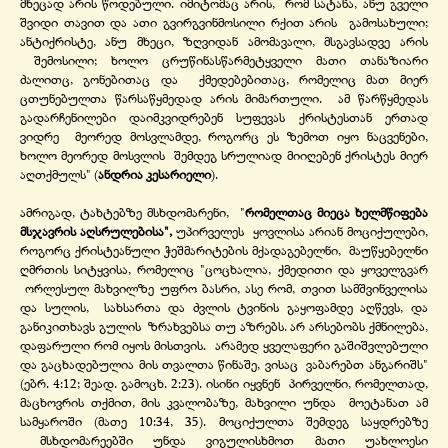
მხეცად არის წოდებული. იმიტომაც არის, რომ სატანა, ანუ გველი
შვიდი თავით და ათი გვირგვინმოსილი რქით არის გამოსახული;
ანტიქრისტე, ანუ მხეცი, ზღვიდან ამომავალი, მსგავსადვე არის
შემოსილი; ხოლო ცრუწინასწარმეტყველი მათი თანაზიარი
ძალითც, გონებითაც და ქმედებებითაც, რომელიც მათ მიერ
ცთუნებულთა წარსაწყმედად არის მიმართული. ამ წარწყმედას
გადარჩენილები დაიმკვიდრებენ სუფევას ქრისტესთან ერთად
ვიდრე მეორედ მოსვლამდე, როგორც ეს ზემოთ იყო ნაცვენები,
ხოლო მეორედ მოსვლის შემდეგ სრულიად მიიღებენ ქრისტეს მიერ
აღთქმულს" (
ანდრია კესარიელი
).
ამრიგად, ტახტებზე მსხდომარენი, "
რომელთაც მიეცა ხელმწიფება
მსჯავრის აღსრულებისა",
უპირველეს ყოვლისა არიან მოციქულები,
როგორც ქრისტეანული ჭეშმარიტების მქადაგებელნი, მაუწყებელნი
ღმრთის სიტყვისა, რომელიც "ცოცხალია, ქმედითი და ყოველგვარ
ორლესულ მახვილზე უფრო ბასრი, ასე რომ, თვით სამშვინველისა
და სულის, სახსართა და ძვლის ტვინის გაყოფამდე აღწევს, და
განიკითხავს გულის ზრახვებსა თუ აზრებს. არ არსებობს ქმნილება,
დაფარული რომ იყოს მისთვის. არამედ ყველაფერი გაშიშვლებული
და გაცხადებულია მის თვალთა წინაშე, ვისაც ვაბარებთ ანგარიშს"
(ებრ. 4:12; შეად. გამოცხ. 2:23). ისინი იყვნენ პირველნი, რომელთად,
მაცხოვრის თქმით, მის კვალობაზე, მახვილი უნდა მოეტანათ ამ
სამყაროში (მათე 10:34, 35). მოციქულთა შემდეგ საყდრებზე
მსხდომარეებში უნდა ვიგულისხმოთ მათი უახლოესი