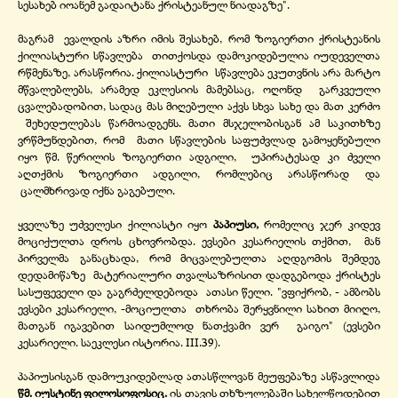
სესახებ იოანემ გადაიტანა ქრისტეანულ ნიადაგზე".
მაგრამ ევალდის აზრი იმის შესახებ, რომ ზოგიერთი ქრისტეანის
ქილიასტური სწავლება თითქოსდა დამოკიდებულია იუდეველთა
რწმენაზე, არასწორია. ქილიასტური სწავლება ეკუთვნის არა მარტო
მწვალებლებს, არამედ ეკლესიის მამებსაც, ოღონდ გარკვეული
ცვალებადობით, სადაც მას მიღებული აქვს სხვა სახე და მათ კერძო
შეხედულებას წარმოადგენს. მათი მსჯელობისგან ამ საკითხზე
ვრწმუნდებით, რომ მათი სწავლების საფუძვლად გამოყენებული
იყო წმ. წერილის ზოგიერთი ადგილი, უპირატესად კი ძველი
აღთქმის ზოგიერთი ადგილი, რომლებიც არასწორად და
ცალმხრივად იქნა გაგებული.
ყველაზე უძველესი ქილიასტი იყო
პაპიუსი,
რომელიც ჯერ კიდევ
მოციქულთა დროს ცხოვრობდა. ევსები კესარიელის თქმით, მან
პირველმა განაცხადა, რომ მიცვალებულთა აღდგომის შემდეგ
დედამიწაზე მატერიალური თვალსაზრისით დადგებოდა ქრისტეს
სასუფეველი და გაგრძელდებოდა ათასი წელი. "ვფიქრობ, -
ამბობს
ევსები კესარიელი, -
მოციულთა თხრობა შერყვნილი სახით მიიღო,
მათგან იგავებით საიდუმლოდ ნათქვამი ვერ გაიგო" (ევსები
კესარიელი. საეკლესი ისტორია. III.39).
პაპიუსისგან დამოუკიდებლად ათასწლოვან მეუფებაზე ასწავლიდა
წმ. იუსტინე ფილოსოფოსიც.
ის თავის თხზულებაში სახელწოდებით