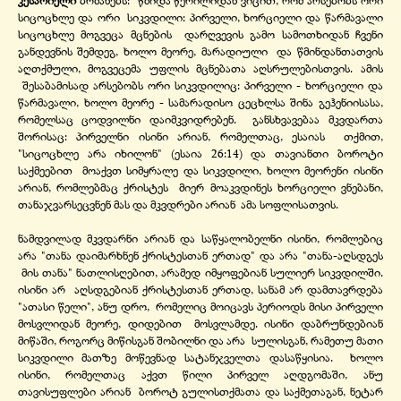
კესარიელი
ბრძანებს: "წმიდა წერილიდან ვიცით, რომ არსებობს ორი
სიცოცხლე და ორი სიკვდილი: პირველი, ხორციელი და წარმავალი
სიცოცხლე მოგვეცა მცნების დარღვევის გამო სამოთხიდან ჩვენი
განდევნის შემდეგ, ხოლო მეორე, მარადიული და წმინდანთათვის
აღთქმული, მოგვეცემა უფლის მცნებათა აღსრულებისთვის. ამის
შესაბამისად არსებობს ორი სიკვდილიც: პირველი -
ხორციელი და
წარმავალი, ხოლო მეორე -
სამარადისო ცეცხლსა შინა გეჰენიისასა,
რომელსაც ცოდვილნი დაიმკვიდრებენ. განსხვავებაა მკვდართა
შორისაც: პირველნი ისინი არიან, რომელთაც, ესაიას თქმით,
"სიცოცხლე არა იხილონ" (ესაია 26:14) და თავიანთი ბოროტი
საქმეებით მოაქვთ სიმყრალე და სიკვდილი, ხოლო მეორენი ისინი
არიან, რომლებმაც ქრისტეს მიერ მოაკვდინეს ხორციელი ვნებანი,
თანაჯვარსეცვნენ მას და მკვდრები არიან ამა სოფლისათვის.
ნამდვილად მკვდარნი არიან და საწყალობელნი ისინი, რომლებიც
არა "თანა დაიმარხნენ ქრისტესთან ერთად" და არა "თანა-
აღსდგეს
მის თანა" ნათლისღებით, არამედ იმყოფებიან სულიერ სიკვდილში.
ისინი არ აღსდგებიან ქრისტესთან ერთად, სანამ არ დამთავრდება
"ათასი წელი", ანუ დრო, რომელიც მოიცავს პერიოდს მისი პირველი
მოსვლიდან მეორე, დიდებით მოსვლამდე. ისინი დაბრუნდებიან
მიწაში, როგორც მიწისგან შობილნი და არა სულისგან, რამეთუ მათი
სიკვდილი მათზე მოწევნად სატანჯველთა დასაწყისია. ხოლო
ისინი, რომელთაც აქვთ წილი პირველ აღდგომაში, ანუ
თავისუფლები არიან ბოროტ გულისთქმათა და საქმეთაგან, ნეტარ