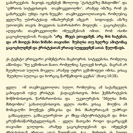
გამარჯვების ნაყოფს იგემებენ მხოლოდ "ტახტებზე მსხდომნი" და
"ღმრთის სიტყვისთვის თავმოკვეთილნი", არამედ იმაზე, რომ ეს
გამარჯვება უნდა იყოს ნუგეში თავმოკვეთილთათვის, რომლებიც
ყველაზე უპირატესად იმსახურებენ ამგვარ სიდიადეს. ამაზე
უთითებს თავის მოკვეთის საპირისპირო მოვლენა -
გაცოცხლება,
აღდგომა; თავმოკვეთილნი ინუგეშებიან იმით, რომ ისინი
გაცოცხლდებიან, რადგან:
"არც მხეცს ეთაყვანენ, არც მის ხატებას,
და არ მიიღეს მისი ნიშანი თავიანთ შუბლსა თუ ხელზე; ამიტომაც
გაცოცხლდნენ და ქრისტესთან ერთად სუფევდნენ ათას წელიწადს.
ეს ტექსტი ერთგვარი კომენტარია მაცხოვრის სიტყვებისა, რომელიც
ამბობდა: "ნუ გეშინიათ მათი, რომელნიც ჰკლავენ ხორცს, მაგრამ არ
შეუძლიათ სულის მოკვლა; არამედ უფრო გეშინოდეთ იმისა, ვისაც
შეუძლია სულიცა და ხორციც წარწყმიდოს გეენას" (მათე 10:28).
ყველა იმ თავმოკვეთილთა სული, რომლებიც ამ სატანჯველს
განიცდიან იესუ ქრისტეს ქადაგებისთვის, მისი ჭეშმარიტების
მოწმობისთვის, წარმართობისა და უკეთურების "ბნელსა შინა
მსხდომთა" განათლებისთვის, ყველა ისინი, ვისაც მოუწია ან
მომავალში მოუწევს ეშმაკისა და მის მსახურთაგან უამრავი
განსაცდელი, განსაკუთრებით კი მხეც-
ანტიქრისტესგან და მისი
ცრუწინასწარმეტყველისგან, -
ყველა მათგანი როდი დაკარგავენ
თავიანთ ჯილდოს, არამედ გაცოცხლდებიან და იმეფებენ
ქრისტესთან ერთად ათას წელიწადს. 4-
ე მუხლის ეს ბოლო