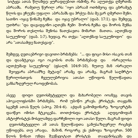
სიტყვა ათას წლამდე; ყურადღებით ისმინე, რა აღუთქვა ღმერთმა
აბრაამს, რამეთუ წერილ არს: "იყო აბრაამ ოთხმეოც და ცხრამეტ
წლის და ეჩუენა უფალი აბრაჰამს და ჰრქუა მას: მე ვარ ღმერთი შენი,
სათნო -
იყავ წინაშე ჩემსა და იყავ უბრალო" (დაბ. 17:1). და შემდეგ
უთხრა: "და დავადგინო აღთქმა ჩემი შორის ჩემსა და შორის შენსა
და შორის თესლისა შენისა ნათესავთა მიმართ მათთა, აღთქმად
საუკუნოდ" (დაბ. 1:7). ხედავ, რა თქვა: "აღთქმად საუკუნოდო" და
არა "ათასამდე ნათესვად".
შემდეგ ღვთაებრივი დავითი ბრძანებს: "... და ფიცი მისი ისაკის თან
და დაამტკიცა იგი იაკობის თანა ბრძანებად და ისრაელისა
აღთქუმად საუკუნოდ" (ფსალმ. 104:9-
10). ნუთუ მან ისრაელი
შეიყვარა აბრაამზე მეტად? არამც და არამც, მაგრამ საღმრტო
წერილისთვის ჩვეულებრივია ათასი უწოდოს წელიწადთა
განსაზღვრულ რაოდენობას.
ასევე დიდი ღვთისმეტყველი და მახარობელი იოანეც თავის
აპოკალიფსისში ბრძანებს, რომ უბიწო კრავს, ქრისტეს, თაყვანს
სცემენ ათას წელს (აპოკ. 20:4-
6). აქდან გამომდინარე, ზოგიერტმა
დაიწყო იმისი მტკიცება, თითქოსდა ქრისტეს აღდგომიდან
ანტიქრისტეს მოსვლამდე დარჩენილი იყო ათასი წელი. მაგრამ დიდი
ღვთისმეტყველი ამ ათას წელიწადთა განუსაზღვრელ რიცხვს
უწოდებს. თუ არადა, მაშინ, როგორც ეს ესმოდა ზოგიერთ, 500
წლის წინათ უნდა შეეწყვიტათ ქრისტეს თაყვანისცემა და