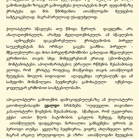
გამონათქვამი ზოგჯერ გამოიყენება ქილიასტების მიერ დედამიწაზე
ქრისტესა და მის წმინდანთა ათასწლოვანი მეუფების
სამტკიცებლად, მაგრამ სრულიად უსაფუძვლოდ.
ქილიასტური სწავლება თუ წმიდა წერილს დაეფუძნა, არა
ახალაღთქმისეულს, არამედ ძველაღთქმისეულს. ამ სწავლების
აღმოცენება დაკავშირებულია ქრისტეანობის პირველ
საუკუნეებტან. მას ორმაგი გაგება გააჩნია. პირველი -
მწვალებლური, და მისი პირველწარმომშობი გახლდათ მწვალებელი
კერინთოსი. თავის სხვა მიმდევრებთან ერთად (ებიონიტები,
მონტანისტები, აპოლინარისტები) ებრაული რწმენის შესაბამისად
ელოდა, რომ ქრისტე, როდესაც მოაწყობდა თავის ათასწლოვან
მეუფებას, მთელის სიდიადით აღადგენდა იერუსალემს და ამ
სამეფოში მონაწილეთა ბედნიერება გამოხატული იქნებოდა
ყოველგვარ გრძნობით სიამტკბილობაში.
აპოკალიპტური გამოთქმის დამოკიდებულებაზე ამ ქილიასტური
ცთომილებისადმი
ევალდი
ბრძანებს: "იუდეველთ, თავიანთი
კაბალისტური წიგნების შესაბამისად, სწამდათ, რომ უკეთურთა
ექვსი ათასი წლის ბატონობის გასვლის შემდეგ, მეშვიდე
ათასწლეულს დადგებოდა მართალთა განსვენება; დროის ეს
პერიოდი თუმცა ყველაზე ბედნიერია, ვიდრე ახლანდელი დრო,
მაგრამ არცთუ სრულყოფილი. ეს აზრი ათასწლოვანი მეუფების