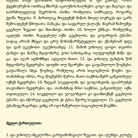
სატანა თავს დაიხსნის საპყრობილედან. 8. და გამოვა, რათა
ქვეყნიერების ოთხსავ მხარეს აცთუნოს ხალხები, გოგი და მაგოგი, და
საბრძოლველად შეკრიბოს ისინი, რომელთა სიმრავლე, როგორც
ქვიშა ზღვისა, 9. მართლაც მოედვნენ მიწის მთელ სივრცეს და გარს
შემოადგნენ წმიდათა ბანაკსა და საყვარელ ქალაქს; მაგრამ ჩამოეშვა
ცეცხლი ზეცით და შთანთქა ისინი. 10. ხოლო ეშმაკი, რომელმაც
აცდუნა ისინი, ჩაგდებულ იქნა ცეცხლისა და გოგირდის ტბაში,
სადაც არიან მხეცი და ცრუ წინასწარმეტყველი; და ეწამებიან დღე
და ღამ უკუნითი უკუნისამდე. 11. მაშინ ვიხილე დიდი თეთრი
ტახტი და მასზე მჯდომარე, ვისი სახისგანაც ილტვოდნენ მიწა და
ცა, და აღარ აღმოჩნდა ადგილი მათი. 12. და ვიხილე ტახტის წინ
მდგომარე მკვდრები, დიდნი თუ მცირენი, და გადაშლილი წიგნები.
გადაიშალა სხვა წიგნიც, რომელიც არის სიცოცხლის წიგნი, და,
თანახმად იმისა, რაც წიგნებში წერია, მათი საქმისამებრ განკითხულ
იქნენ მკვდრები. 13. ზღვამ, სიკვდილმა და ჯოჯოხეთმა დააბრუნეს
თავიანთი მკვდრები, და, თანახმად მისი საქმისა, განკითხულ იქნა
თვითეული. 14. სიკვდილი და ჯოჯოხეთი კი დაინთქნენ ცეცხლის
ტბაში, და სწორედ ცეცხლის ეს ტბაა მეორე სიკვდილი. 15. ცეცხლის
ტბაშივე ჩავარდა, ვინც არ იყო ჩაწერილი სიცოცხლის წიგნში.
ძველი ქართულით:
1. და ვიხილე ანგელოზი, გარდამომავალი ზეცით, და აქუნდა კლიტე