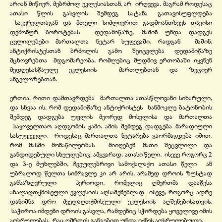
არიან მიწიერ, მებრძოლ ეკლესიასთან, არ ირღვევა. მაგრამ როდესაც
ათასი წლის გასვლის შემდეგ სატანა გათავისუფლდება
საკვრელთაგან და მთელი სიძლიერით გადმოანთხევს თავისი
დემონურ ბოროტებას დედამიწაზე, მაშინ უნდა დადგეს
ცვლილებები მართალთა ნეტარ სუფევაში, რადგან მაშინ,
ანტიქრისტესთან ბრძოლის გამო შეიცვლება დედამიწაზე
მცხოვრებთა მდგომარეობა, რომლებიც მუდმივ ერთობაში იყვნენ
მედღესასწაულე ეკლესიის მართლებთან და ზეციერ
ანგელოზებთან.
ერთია, რითი დამთავრდება მართალთა ათასწლოვანი სიხარული,
და სხვაა ის, რომ დედამიწაზე ანტიქრისტეს ხანმოკლე ბატონობის
შემდეგ დადგება უფლის მეორედ მოსვლისა და მართალთა
საყოველთაო აღდგომის ჟამი. ამის შემდეგ დადგება მარადიული
სასუფეველი, როდესაც მართალთა ნეტარება გაორმაგდება იმით,
რომ მასში მონაწილეობას მიიღებენ მათი შეცვლილი და
განდიდებული სხეულებიც. ამგვარად, ათასი წელი, ისევე როგორც 2
და 3-
ე მუხლებში, ჩვეულებრივი სამოქალაქო ათასი წელი ან
უბრალოდ წელთა სიმრავლე კი არ არის, არამედ დროის ზუსტად
განსაზღვრული პერიოდი, რომელიც ღმერთმა დააწესა
ახალაღთქმისეული ეკლესიის აღსაშენებლად ისევე, როგორც ადრე
დანიშნა დრო ძველაღთქმისეული ეკლესიის აღშენებისათვის.
საჭიროა იმდენი დროის გასვლა, რამდენიც სჭირდება ყოველივე იმის
აღსრულებას, რაც ღმრთის განგებით უნდა იქნეს აღსრულებული.