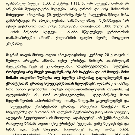
დასასრულ (ლუკა 1:33; 2 პეტრე. 1:11); ამ ორ სუფევას შორის არ
არსებობს შუალედური მეუფება არც დროის და არც შინაარსის
მიხედვით. ამიტომაც, წმ. ვიქტორინე, მესამე საუკუნის წმიდა მამა,
განმარტავდა რა აპოკალიფსისს, სამართლიანად შენიშნავდა: "არ
უნდა ვუსმინოთ მათ, ვინც ამტკიცებს, თითქოსდა 1000 წელი ეს
არის მიწიერი სუფევა, -
ისინი მწვალებელ კერინთოსის
თანამოაზრეები არიან". ქილიაზმის დაგმო მეორე მსოფლიო
კრებამაც.
მაგრამ თავის მხრივ, თვით აპოკალიფსისიც, კერძოდ 20-
ე თავის 4
მუხლი, არაფერს ამბობს იესუ ქრისტეს მიწიერ, ათასწლოვან
მეუფებაზე. ჩვენ აქ ვკითხულობთ: "
თავმოკვეთილთა სულები,
რომლებიც არც მხეცს ეთაყვანენ, არც მის ხატებას, და არ მიიღეს მისი
ნიშანი თავიანთ შუბლსა თუ ხელზე; ამიტომაც გაცოცხლდნენ და
ქრისტესთან ერთად სუფევდნენ ათას წელიწადს".
ლაპარაკია იმაზე,
რომ ისინი ცოცხალნი იყვნენ იდუმალთმხილველის თვალში. აქ
იგულისხმება ის, რომ თავმოკვეთილნი, დედამიწაზე მათი
მდგომარეობის საპირისპიროდ, იოანეს ხილვაში გაცოცხლდნენ და
სუფევდნენ ქრისტესთან ერთად. არაფერია ნათქვამი მათ
სხეულებზე და მათთან ამ სულების შეერთბაზე (რაც არის კიდევაც
აღდგომა მკვდრეთით). ის მხოლოდ ადასტურებს იმ ჭეშმარიტებას,
რომელიც ბრძანა თვით იესუ ქრისტემ: "ყველას, ვინც ხედავს ძეს და
სწამს იგი, აქვს საუკუნო სიცოცხლე" (შეად. იოანე 6:46).
აპოკალიფსისის 20-
ე თავის 4-
ე მუხლში, ქრისტეს