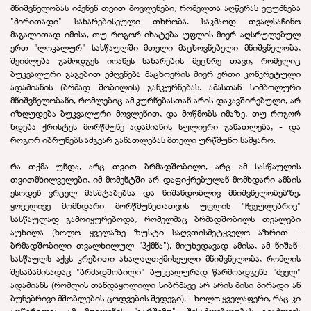
მნიშვნელობას იძენენ თვით მოვლენები, რომელთა აღწერას ეფუძნება
"ძირითადი" სახარებისეული თხრობა. საკმაოდ თვალსაჩინო
მაგალითად იმისა, თუ როგორ იხატება უფლის მიერ აღსრულებულ
ერთ "ლოკალურ" სასწაულში მთელი მაცხოვნებელი მნიშვნელობა,
შეიძლება გამოდგეს იოანეს სახარების მეცხრე თავი, რომელიც
ბუკვალური გაგებით ეძღვნება მაცხოვრის მიერ ერთი კონკრეტული
ადამიანის (ბრმად შობილის) განკურნებას. ამასთან სიმბოლური
მნიშვნელობანი, რომლებიც ამ კურნებასთან არის დაკავშირებული, არ
იზღუდება ბუკვალური მოვლენით, და მოწმობს იმაზე, თუ როგორ
ხდება ქრისტეს მორწმუნე ადამიანის სულიერი განათლება, - და
როგორ იბრუნებს ამგვარ განათლებას მთელი ურწმუნო სამყარო.
რა თქმა უნდა, არც თვით ბრმადშობილი, არც ამ სასწაულის
თვითმხილველები, იმ მომენტში არ დაფიქრებულან მომხდარი ამბის
ესოდენ ვრცელ მასშტაბებსა და ნიშანდობლივ მნიშვნელობებზე.
ყოველივე მომხდარი მორწმუნეთათვის უფლის "ჩვეულებრივ"
სასწაულად გამოიყურებოდა, რომელმაც ბრმადშობილს თვალები
აუხილა (ხოლო ყველაზე ზუსტი საღვთისმეტყველო აზრით -
ბრმადშობილი თვალხილულ "ჰქმნა"). მიუხედავად ამისა, ამ ნიშან-
სასწაულს აქვს კრებითი ახალაღთქმისეული მნიშვნელობა, რომლის
შესაბამისადაც "ბრმადშობილი" ბუკვალურად წარმოადგენს "ძველ"
ადამიანს (რომლის თანდაყოლილი სიბრმავე არ არის მისი პირადი ან
ბუნებრივი მშობლების ცოდვების შედეგი), - ხოლო ყველაფერი, რაც კი
აღწერილია ამ მოვლენის "გარშემო", შესაძლებლობას გვაძლევს