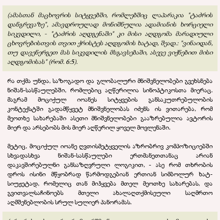
(ამასთან მაცხოვრის სიტყვებში, რომლებშიც ლაპარაკია "ტაძრის
დანგრევაზე", ამავდროულად მონიშნულია ადამიანის ხორციელი
სიკვდილი, - "ტაძრის აღდგენაში" კი მისი აღდგომა მარადიული
ცხოვრებისთვის თვით ქრისტეს აღდგომის ხატად, შეად.: "ვინაიდან,
თუ დავენერგეთ მას სიკვდილის მსგავსებაში, ასევე ვიქნებით მისი
აღდგომისას" (რომ. 6:5).
რა თქმა უნდა, საზოგადო და გლობალური მნიშვნელობები გვეხსნება
ნიშან-სასწაულებში, რომლებიც აღწერილია სინოპტიკოსთა მიერაც.
მაგრამ მოციქულ იოანეს სიტყვების განსაკუთრებულობის
კონტექსტში გადამწყვეტ მნიშვნელობას იძენს ის ვითარება, რომ
მეოთხე სახარებაში ასეთი მნიშვნელობები გააზრებულია ავტორის
მიერ და არსებობს მის მიერ აღწერილ ყოველ მოვლენაში.
მეტიც, მოციქულ იოანე ღვთისმეტყველის აზრობრივ კომპოზიციებში
სხვადასხვა ნიშან-სასწაულები ერთმანეთთანაც არიან
დაკავშირებულნი განსაზღვრული ლოგიკით, - ასე რომ თხრობის
დროს ისინი მწყობრად წარმოდგებიან ერთიან სიმბოლურ ხატ-
სიუჟეტად, რომელიც თან მიჰყვება მთელ მეოთხე სახარებას, და
გვითვალსაჩინოებს მთელი ახალაღთქმისეული საღმრთო
აღმშენებლობის სრულ სულიერ პანორამას.