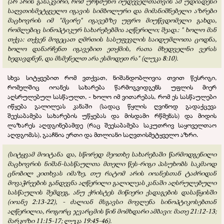
(არ არის გასაკვირი, რომ ურწმუნო იუდეველთათვის ამ უდიადესი
საღვთისმეტყველო იგავის სიმბოლური და მიმანიშნებელი აზრები
მაცხოვრის იმ "მცირე" იგავებზე უფრო მიუწვდომელი გახდა,
რომლებიც სინოპტიკურ სახარებებშია აღწერილი; შეად.: " ხოლო მან
თქვა: თქვენ მოგეცათ ღმრთის სასუფევლის საიდუმლოთა ცოდნა,
ხოლო დანარჩენთ იგავებით ეთქმის, რათა მხედველნი ვერას
ხედავდნენ, და მსმენელთ არა ესმოდეთ რა" (ლუკა 8:10).
სხვა სიტყვებით რომ ვთქვათ, ნიშანდობლივია თვით წესრიგი,
რომელშიც იოანეს სახარება წარმოგვიდგენს უფლის მიერ
აღსრულებულ სასწაულთ, - ხოლო იმ ვითარებას, რომ ეს სასწაულები
იწყება გალილეას კანაში (სადაც წყლის ღვინოდ გადაქცევა
შეესაბამება სახარების უწყებას და მისდამი რწმენას) და მიდის
ლაზარეს აღდგინებამდე (რაც შეესაბამება საკუთრივ საყოველთაო
აღდგომას), გააჩნია ერთი და მთლიანი საღვთისმეტყველო აზრი.
(სიტყვამ მოიტანა და, სწორედ მეოთხე სახარებაში წარმოდგენილი
მაცხოვრის ნიშან-სასწაულთა მთელი წეს-რიგი პასუხობს საკმაოდ
ცნობილ კითხვას იმაზე, თუ რატომ არის იოანესთან ტაძრიდან
მოვაჭრეების განდევნა აღწერილი გალილეას კანაში აღსრულებული
სასწაულის შემდეგ, ანუ ქრისტეს მიწიერი ქადაგების დასაწყისში
(იოანე 2:13-22), - ძალიან მსგავსი მოვლენა სინოპტიკოსებთან
აღწერილია, როგორც ჯვარცმის წინ მომხდარი ამბავი: მათე 21:12-13;
მარკოზი 11:15-17; ლუკა 19:45-46).