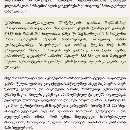
ვილაპარაკოთ ბრმადშობილის განკურნებაზე, როგორც "მინიატურულ
სახარებაზე".
(კრებითი სახარებისეული მნიშვნელობა გააჩნია მოწმობასაც
ბრმადშობილის თვალების "საოლავით" ცხების შესახებ (იხ. გამოცხ.
3:18); მის ჩამობანას სილოამის (ანუ "წარმგზავნელის") საბანელში;
მისი თვალების ახელას სიბრმავისგან, რომელიც მასში
დაბადებიდანვეა "ჩადებული" და ორმოც წელზე მეტ ხანს
გრძელდება (შეად.: "
რადგან შენ გამართე თირკმელნი ჩემნი,
გამომძერწე დედაჩემის საშოში" (ფსალმ. 138:13); და მის შემდგომ
საჯარო დადასტურებას ურწმუნოების წინაშე, თუ ვინ განკურნა იგი
და სხვა).
მსგავსი საზოგადო და საყოველთაო აზრები გამოხატულია გალილეის
კანაში წყლის ღვინოდ გადაქცევის სასწაულშიც; ასევე მაცხოვრის მიერ
წყალზე გავლაში და მოწაფეთა ხსნაში, რომლებიც გენისარეთის
ტბაზე ნავით მიცურავდნენ და აბობოქრებულ ტალღებში დაღუპვას
ელოდნენ; ლაზარეს აღდგინებაში და სხვა. ხოლო ტაძრის განწმენდასა
და მისი ტერიტორიიდან მოვაჭრეთა განდევნაში (იოანე 2:13-22) სხვა
არაფერი გვეხსნება, თუ არა ადამიანის ნათლობა (განწმენდა), - და
აუცილებლობა იმისა, რომ უნდა მივდევდეთ სახარებისეულ
პრინციპებს, რომლებიც ადგილს არ უტოვებს ადამიანთა ვაჭრობას
მამა ზეციერთან.