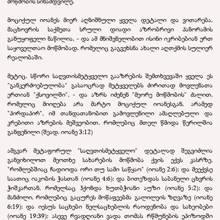
მოწმობის სინამდვილე.
მოციქულ იოანეს მიერ აღნიშნული ყველა დეტალი და ვითარება,
მაცხოვრის საქმეთა სრული დიადი აზრობრივი პანორამის
განუყოფელი ნაწილია, - და ამ მნიშვნელობით ისინი იკრიბებიან ერთ
საყოველთაო მოწმობად, რომელიც გაგვეხსნა ახალი აღთქმის სულიერ
რეალობაში.
მეტიც, სწორი საღვთისმეტყველო გააზრების შემთხვევაში ყველა ეს
"განკერძოებულობა" გასაოცრად მეტყველებს ძირითად მოვლენათა
ერთიან "ქსოვილში", - და აზრს იძენენ "მეორე მოწმობის" ძალით,
რომელიც მიიღება არა მარტო მოციქულ იოანესგან, არამედ
"პირდაპირ", იმ თანდათანობით გამოვლენილი ამაღლებული და
კრებითი აზრების მეშვეობით, რომლებიც მთელ წმიდა წერილშია
განფენილი (შეად. იოანე 3:12)
ამგვარ მეტაფორულ "საღვთისმეტყველო" დეტალად შეგვიძლია
განვიხილოთ მეოთხე სახარების მოწმობა ქვის ექვს კასრზე,
"რომლებშიაც ჩადიოდა ორი თუ სამი საწყაო" (იოანე 2:6); და მეექვსე
საათიც იაკობის ჭასთან (იოანე 4:6); და ბითეზდას საბანელი ცხვრის
ჭიშკართან, რომელსაც ჰქონდა ხუთბჭიანი აუზი (იოანე 5:2); და
მანძილი, რომლებიც გაცურეს მოწაფეებმა გალილეის ზღვაზე (იოანე
6:19); და იესუს საცხები ნელსაცხებლის რაოდენობა და სახეობები
(იოანე 19:39); ასევე რვადღიანი ვადა თომას რწმუნების ეპიზოდში