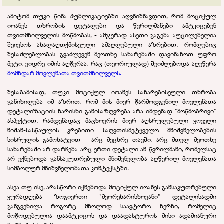
ამიტომ თუკი წინა პუბლიკაციებში აღვნიშნავდით, რომ მოციქულ
იოანეს თხრობის დეტალები და წვრილმანები ამტკიცებენ
თვითმხილველის მოწმობას, - ამჯერად ასეთი გაგება აუცილებელია
შეივსოს ახალაღთქმისეული ამაღლებული აზრებით, რომლებიც
შესაძლებლობას გვაძლევენ მეოთხე სახარებაში დავინახოთ უფრო
მეტი, ვიდრე იმის აღწერაა, რაც (თეორიულად) შეიძლებოდა აღეწერა
მომხდარ მოვლენათა თვითმხილველს.
შესაბამისად, თუკი მოციქულ იოანეს სახარებისეული თხრობა
განიხილება იმ აზრით, რომ მის მიერ წარმოდგენილ მოვლენათა
დეტალიზაციის ხარისხი განისაზღვრება არა იმდენად "მოწმობრივი"
ასპექტით, რამდენადაც მაცხოვრის მიერ აღსრულებული ყოველი
ნიშან-სასწაულის კრებითი საღვთისმეტყველო მნიშვნელობების
სისრულის გამოხატვით - არც მეცხრე თავში, არც მთელ მეოთხე
სახარებაში არ დარჩება არც ერთი დეტალი ან წვრილმანი, რომელსაც
არ ექნებოდა განსაკუთრებული მნიშვნელობა აღწერილ მოვლენათა
სიმბოლურ მნიშვნელობათა კონტექსტში.
ასეა თუ ისე, არასწორი იქნებოდა მოციქულ იოანეს განსაკუთრებული
ყურადღება ზოგიერთი "მეორეხარისხოვანი" დეტალისადმი
განგვეხილა როგორც მხოლოდ საავტორო ხერხი, რომელიც
მოწოდებულია დაამტკიცოს და დაადასტუროს მისი ადამიანური