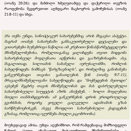
(იოანე 20:26); და მანძილი ხმელეთამდე და დაჭერილი თევზის
რაოდენობა მკვდრეთით აღმდგარი მაცხოვრის გამოჩენისას (იოანე
21:8-11) და სხვა.
(რა თქმა უნდა, სინოპტიკურ სახარებებშიც არის მსგავსი ასპექტი.
მაგრამ იოანეს სახარებაში განსაკუთრებული დეტალები და
ვითარებები ბუნებრივი ნაწილია იმ კრებითი წინასწარმეტყველური
მნიშვნელობებისა, რომელთაგანაც ყალიბდება თვით მიდგომა
სახარებისეულ მოვლენათა აღწერისა და გააზრებისადმი. ასე,
მაგალითად, სილოამის საბანელი იერუსალიმში, რომლის
სახელწოდება ნიშნავს "წარგზავნილს", და რომელშიც განიბანება
განკურნებადი თავისი განათლების წინ (იოანე 9:7-11),
მრავალმნიშვნელოვანი სახელწოდება და "მოქმედების მეთოდი"
ავსებენ მეცხრე თავის მნიშვნელობას და მას დასრულებული
სახარებისეული სიუჟეტის აზრს ანიჭებენ, - ხოლო მოვლენთა
მთელი თანმიმდევრობა ამ განკურნების დროს ერთდროულად
გვიხსნის, როგორც ყოველი ცალკეული ადამიანის გზას
სარწმუნოებისკენ, ასევე მსოფლიო სახარებისული ქადაგების
გზასაც, რომლითაც იკურნება მთელი კაცობრიობა).
მიუხედავად ამისა, უნდა აღვნიშნოთ, რომ რამდენადაც მიმზიდველი
ჩანდეს ასეთი არამკაფიო მეტაფორული მნიშვნელობები, -