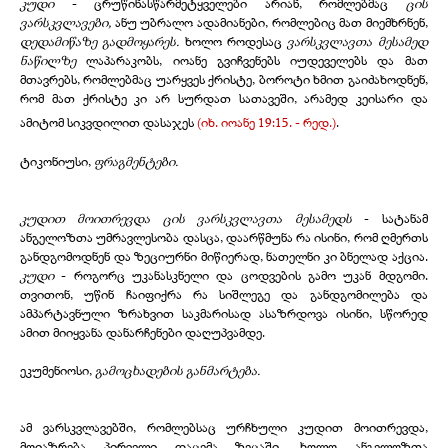
კუდი
- ცრუწინასწარმეტყველები არიან, რომლებმაც
ცის
ვარსკვლავები,
ანუ უბრალო ადამიანები, რომლებიც მათ მიემხრნენ,
დედამიწაზე გადმოყარეს.
ხოლო როდესაც
ვარსკვლავთა მესამედ
ნაწილზე
ლაპარაკობს, იოანე გვიჩვენებს იუდეველებს და მათ
მთავრებს, რომლებმაც უარყვეს ქრისტე, ბოროტი ხმით გაიძახოდნენ,
რომ მათ ქრისტე კი არ სურდათ სათავეში, არამედ კეისარი და
ამიტომ სიკვდილით დასაჯეს
(იხ. იოანე 19:15. - რედ.)
.
ტიკონიუსი,
ფრაგმენტები.
კუდით მოითრევდა ცის ვარსკვლავთა მესამედს
- სატანამ
ანგელოზთა უმრავლესობა დასცა, დაარწმუნა რა ისინი, რომ ღმერთს
განდგომოდნენ და ზეციურნი მიწიერად, ნათელნი კი ბნელად აქცია.
კუდი
- როგორც უკანასკნელი და ცოდვების გამო უკან მდგომი.
თვითონ, უწინ ჩაიფიქრა რა სიშლეგე და განდგომილება და
ამპარტავნული ზრახვით საკმარისად ასაზრდოვა ისინი, სწორედ
ამით მიიყვანა დანარჩენები დაღუპვამდე.
ეკუმენიოსი,
გამოცხადების განმარტება.
ამ ვარსკვლავებში, რომლებსაც ურჩხული კუდით მოითრევდა,
მოიაზრება პირველი დაცემა ზეცაში, ხოლო ანგელოზთა