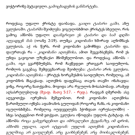
ვიქტორინე პეტავიელი,
გამოცხადების განმარტება.
როდესაც უფალი ქრისტე დაიბადა,
გაიღო ტაძარი ცაში,
ანუ
ეკლესიაში.
ტაძარში
შეიძლება ვიგულისხმოთ ქრისტეს სხეული, რის
გამოც ამბობს უფალი:
დაანგრიეთ ეს ტაძარი და სამ დღში
აღვადგენ მას
(იოანე 2:19). თუმცა
კიდობანი
ხშირად აღნიშნავს
ეკლესიას, აქ ის წერს, რომ კიდობანი გამოჩნდა
ტაძარში
და,
დაურთავს რა -
კიდობანი აღთქმისა,
ამით შეგვახსენებს, რომ ეს
უნდა გავიგოთ უზენაესი მნიშვნელობით. და როდესაც ამბობს -
ცაში,
იგი გვარწმუნებს, რომ ჩავწვდეთ ერთგვარ საიდუმლოს,
რომლის გაგებაც შემდეგნაირად შეიძლება:
ტაძარი
არის ეკლესია,
კიდობანი აღთქმისა
- ქრიტეს ხორცშესმის საიდუმლო, რომელიც, ამ
კიდობნის მსგავსად, აღთქმის დაფებსაც თავის თავში ინახავდა;
ვინც, როგორც ნათქვამია, მოვიდა არა რჯულის მოსასპობად, არამედ
აღსასრულებლად
(
შეად
.
მათე
5:17
.
-
რედ.
)
.
რადგან ღმერთმა ასე
აღგვითქვა იერემიას მეშვეობით, რომ კიდობანი აღთქმისა
წართმეული იქნება ადამიანის გულიდან (როგორც ჩანს, ის კიდობანი
იგულისხმება, რომელიც იუდეველებს ჰქონდათ იერუსალიმში) -
სხვა სიტყვებით რომ ვთქვათ, ეკლესია იწოდება უფლის ტახტად. ის
ამბობს:
როცა გაბევრდებით და იმრავლებთ ქვეყანაზე, იმ დროს,
ამბობს უფალი, აღარ იტყვიან: უფლის აღთქმის კიდობანიო.
გულშიაც არ გაივლებენ, არც გაიხსენებენ, არც მოისაკლისებენ,