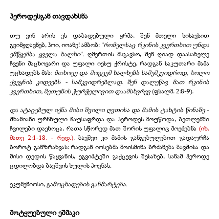
ჰეროდესგან თავდახსნა
თუ ვინ არის ეს დაბადებული ყრმა, შენ მთელი სისავსით
გვიმჟღავნებ, ჰოი, იოანე! ამბობ:
"რომელსაც რკინის კვერთხით უნდა
ემწყემსა ყველა ხალხი".
ღმერთის მსგავსო, შენ ღიად დაასახელე
ჩვენი მაცხოვარი და უფალი იესუ ქრისტე. რადგან საკუთარი მამა
უცხადებს მას:
მთხოვე და მოგცემ ხალხებს სამემკვიდროდ, ხოლო
ქვეყნის კიდეებს - სამკვიდრებლად. შენ დალეწავ მათ რკინის
კვერთხით, მეთუნის ჭურჭელივით დაამსხვრევ
(ფსალმ. 2:8-9).
და ატაცებულ იქნა მისი შვილი ღვთისა და მამის ტახტის წინაშე
-
შხამიანი ურჩხული ჩაუსაფრდა და ჰეროდეს მოუწოდა, ბეთლემში
ჩვილები დაეხოცა, რათა სწორედ მათ შორის უფალიც მოეძებნა
(იხ.
მათე 2:1-18. - რედ.)
. ბავშვი კი მამის განგებულებით გადაურჩა
ბოროტ განზრახვას: რადგან იოსებმა მოისმინა ბრძანება ბავშისა და
მისი დედის წაყვანის, ეგვიპტეში გაქცევის შესახებ, სანამ ჰეროდე
ცდილობდა ბავშვის სულის პოვნას.
ეკუმენიოსი,
გამოცხადების განმარტება.
მოტყუებული ეშმაკი