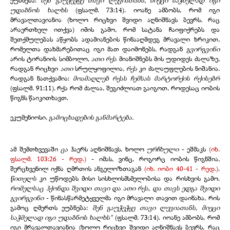
უდაბნოს ხალხს
(ფსალმ. 73:14). იოანე ამბობს, რომ იგი
მრავალთავიანია (ხოლო რიცხვი შვიდი აღნიშნავს ბევრს, რაც
არაერთხელ ითქვა) იმის გამო, რომ სატანა ჩაიფიქრებს და
შეთქმულებას აწყობს ადამიანების წინააღმდეგ მრავალი ხრიკით,
რომელთა დახმარებითაც იგი მათ დაიმონებს, რადგან
გვირგვინი
არის ტირანიის სიმბოლო,
ათი რქა
მიანიშნებს მის უდიდეს ძალაზე,
რადგან რიცხვი
ათი
სრულყოფილია,
რქა
კი ძალაუფლების ნიშანია.
რადგან ნათქვამია:
მოამაღლებ რქას ჩემსას მარტორქის რქისებრ
(ფსალმ. 91:11). რქა რომ ძალაა, შეგიძლიათ გაიგოთ, როდესაც იობის
წიგნს წაიკითხავთ.
ეკუმენიოსი,
გამოცხადების განმარტება.
ამ შემთხვევაში
ცა
ჰაერს აღნიშნავს, ხოლო
ურჩხული
- ეშმაკს
(იხ.
ფსალმ. 103:26 - რედ.)
- იმას, ვინც, როგორც იობის წიგნშია,
შერცხვენილ იქნა ღმრთის ანგელოზთაგან
(იხ. იობი 40-41 - რედ.)
.
წითელს
კი უწოდებს მისი სისხლისმსმელობისა და რისხვის გამო.
რომელსაც ჰქონდა შვიდი თავი და ათი რქა, და თავს ედგა შვიდი
გვირგვინი
- წინასწარმეტყველმა იგი მრავალი თავით დაინახა, რის
გამოც ღმერთს ეუბნება:
შენ გაუჭეჭყე თავი ლევიათანს, მიეცი
საჭმელად იგი უდაბნოს ხალხს"
(ფსალმ. 73:14). იოანე ამბობს, რომ
იგი მრავალთავიანია (ხოლო რიცხვი შვიდი აღნიშნავს ბევრს, რაც