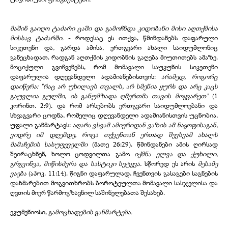
მაშინ გაიღო ტაძარი ცაში და გამოჩნდა კიდობანი მისი აღთქმისა
მისსავ ტაძარში.
- როდესაც ეს ითქვა, წმინდანებს დაფარული
სიკეთენი და, გარდა ამისა, ერთგვარი ახალი საიდუმლონიც
განეცხადათ. რადგან აღთქმის კიდობნის გაღება მიუთითებს ამაზე.
მოციქული გვიჩვენებს, რომ მომავალი საუკუნის სიკეთენი
დაფარულია დღევანდელი ადამიანებისთვის:
არამედ, როგორც
დაიწერა: "რაც არ უხილავს თვალს, არ სმენია ყურს და არც კაცს
გაუვლია გულში, ის განუმზადა ღმერთმა თავის მოყვარეთ"
(1
კორინთ. 2:9). და რომ არსებობს ერთგვარი საიდუმლოებანი და
სხვაგვარი ცოდნა, რომელიც დღევანდელი ადამიანისთვის უცნობია,
უფალი განმარტავს:
აღარა ვსვამ ამიერიდან ვაზის ამ ნაყოფისაგან,
ვიდრე იმ დღემდე, როცა თქვენთან ერთად შევსვამ ახალს
მამაჩემის სასუფეველში
(მათე 26:29). წმინდანები ამის ღირსად
შეირაცხნენ, ხოლო ცოდვილთა გამო
იქმნა ელვა და ქუხილი,
გრგვინვა, მიწისძვრა და სასტიკი სეტყვა.
სწორედ ეს არის
მესამე
ვაება
(აპოკ. 11:14). წიგნი დაფარულად, ჩვენთვის გასაგები საგნების
დახმარებით მოგვითხრობს ბოროტეულთა მომავალი სასჯელისა და
ღვთის მიერ წარმოგზავნილ საშინელებათა შესახებ.
ეკუმენიოსი,
გამოცხადების განმარტება.