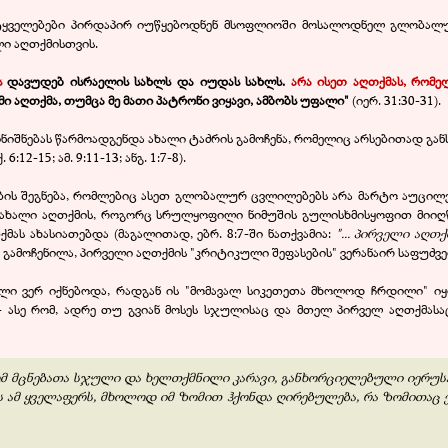
მეტყველებები პირდაპირ იუწყებოდნენ მსოფლიოში მოსალოდნელ გლობალ
ი აღთქმისთვის.
ს
დავუდებ ისრაელის სახლს და იუდას სახლს.
არა ისეთ აღთქმას, რომე
ემი აღთქმა, თუმცა მე მათი პატრონი ვიყავი, ამბობს უფალი"
(იერ. 31:30-31).
იშნებას წარმოადგენდა ახალი ტაძრის გამოჩენა, რომელიც არსებითად განსხ
12-15; ამ. 9:11-13; ანგ. 1:7-8).
ების შეგნება, რომლებიც ასეთ გლობალურ ცვლილებებს არა მარტო აუცილ
 ახალი აღთქმის, როგორც სრულყოფილი ნიმუშის გულისხმისყოფით მიიღწ
მას ახასიათებდა (მაგალითად, ებრ. 8:7-ში ნათქვამია:
"... პირველი აღ
 არ გამოჩენილა, პირველი აღთქმის "კრიტიკული შეფასების" ვერანაირ საფუძვ
ი ვერ იქნებოდა, რადგან ის "მომავალ სიკეთეთა მხოლოდ ჩრდილი" იყო დ
), - ასე რომ, ადრე თუ გვიან მოსეს სჯულისაც და მთელ პირველ აღთქმ
 რომ მცნებათა სჯული და ხელთქმნილი კარავი, განხორციელებული იერუ
ამ ყველაფერს, მხოლოდ იმ ზომით ჰქონდა ღირებულება, რა ზომითაც ე