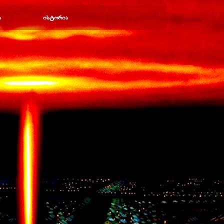
ა
ისტორია
▼
▼