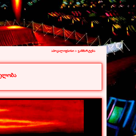
აპოკალიფსისი >
განმარტება
ნელობა