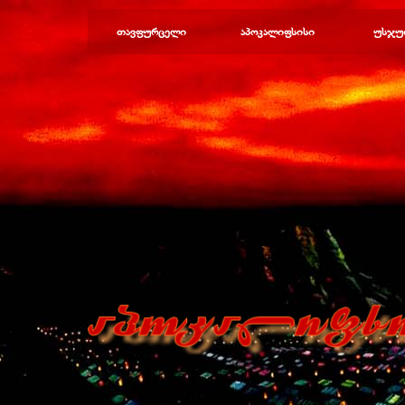
Перейти к контенту
თავფურცელი
აპოკალიფსისი
უსჯუ