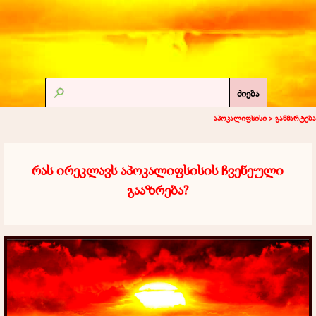
ძიება
აპოკალიფსისი >
განმარტება
რას ირეკლავს აპოკალიფსისის ჩვენეული
გააზრება?