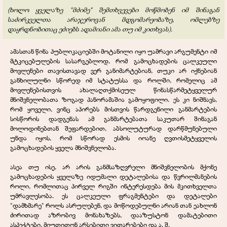
(ხოლო ყველაზე "მძიმე" შემთხვევები მოწმობენ იმ შინაგან
საძირკველთა არაჯეროვან მდგომარეობაზე, ომლებზე
დაყრდნობითაც ეძიებს ადამიანი ამა თუ იმ კითხვას).
ამასთან წინა პუბლიკაციებში მოტანილი იყო უამრავი არგუმენტი იმ
მტკიცებულების სასარგებლოდ, რომ გამოცხადების ცალკეული
მოვლენები თავისთავად ვერ განიმარტებიან, თუკი არ იქნებიან
განხილულნი სწორედ იმ სტატუსსა და როლში, რომელიც ამ
მოვლენებისთვის ახალაღთქმისეულ წინასწარმეტყველურ
მნიშვნელობათა ზოგად პანორამაშია გამოყოფილი. ეს კი ნიშნავს,
რომ ყოველი, ვინც აპირებს მისთვის წარდგენილი განმარტების
სისწორის დადგენას ამ განმარტებათა საკუთარ შინაგან
მოლოდინებთან შეფარდებით, აბსოლუტურად დარწმუნებული
უნდა იყოს, რომ სწორად ესმის იოანე ღვთისმეტყველის
გამოცხადების ყველა მნიშვნელობა.
ასეა თუ ისე, არ არის განმსაზღვრელი მნიშვნელობის მქონე
გამოცხადების ყველაზე იდუმალი დეტალებისა და წვრილმანების
როლი, რომლითაც პირველ რიგში ინტერესდება მის მკითხველთა
უმრავლესობა. ეს ცალკეული ფრაგმენტები და დეტალები
"დამხმარე" როლს ასრულებენ, და მოწოდებულნი არიან თან ეახლონ
ძირითად აზრობივ მონახაზებს, დააზუსტონ დამატებითი
ასპექტები, მიუთითონ არსებითი ვითარებები და ა. შ.