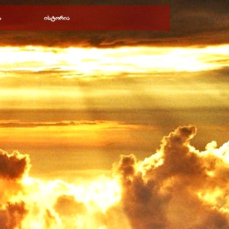
ა
ისტორია
▼
▼