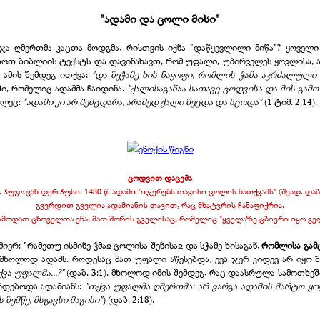
"ადამი და ცოლი მისი
"
ა ღმერთმა კაცთა მოდგმა, რისთვის იქნა "დაწყევლილი მიწა"? ყოველი 
რთოთ ბიბლიის ტექსტს და დავინახავთ, რომ უფალი, უპირველეს ყოვლისა, ა
 ამის შემდეგ ითქვა:
"და შეჭამე ხის ნაყოფი, რომლის ჭამა აკრძალული
ი, რომელიც ადამმა ჩაიდინა.
"ქალისაგანაა სათავე ცოდვისა და მის გამ
ვლეც:
"ადამი კი არ შემცდარა, არამედ ქალი შეცდა და სცოდა"
(1 ტიმ. 2:14).
ცოდვით დაცემა
. ჰუგო ვან დერ ჰუსი. 1480 წ. ადამი "იჯერებს თავისი ცოლის ნათქვამს" (შეად. დაბ. 
გვერდით გველია ადამიანის თავით, რაც მხატვრის ჩანაფიქრია.
სმოდათ ცხოველთა ენა, მათ შორის გველისაც, რომელიც "ყველაზე ცბიერი იყო ველ
ერ: "რამეთუ ისმინე ჴმაჲ ცოლისა შენისაჲ და სჭამე ხისაგან,
რომლისა გამც
ა მხოლოდ ადამს. როდესაც მათ უფალი აწესებდა, ევა ჯერ კიდევ არ იყო 
ვა უფალმა...?"
(დაბ. 3:1). მხოლოდ იმის შემდეგ, რაც დაასრულა სამოთხეშ
ირდებოდა ადამიანს:
"თქვა უფალმა ღმერთმა: არ ვარგა ადამის მარტო ყოფ
 შემწე, მსგავსი მაგისი"
) (დაბ. 2:18).