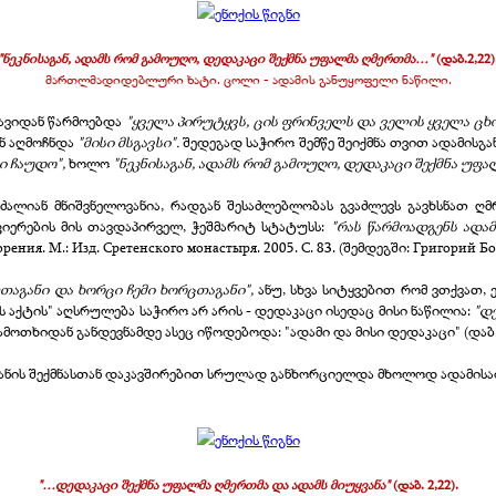
"
ნეკნისაგან, ადამს რომ გამოუღო, დედაკაცი შექმნა უფალმა ღმერთმა…
"
(
დაბ
.2,22)
მართლმადიდებლური ხატი. ცოლი - ადამის განუყოფელი ნაწილი.
თავიდან წარმოებდა
"ყველა პირუტყვს, ცის ფრინველს და ველის ყველა ცხ
ნ აღმოჩნდა
"მისი მსგავსი".
შედეგად საჭირო შემწე შეიქმნა თვით ადამისგა
ცი ჩაუდო
",
ხოლო
"ნეკნისაგან, ადამს რომ გამოუღო, დედაკაცი შექმნა უფ
ძალიან მნიშვნელოვანია, რადგან შესაძლებლობას გვაძლევს გავხსნათ ღმ
ფიერების მის თავდაპირველ, ჭეშმარიტ სტატუსს:
"რას წარმოადგენს ადამ
рения. М.: Изд. Сретенского монастыря. 2005. С. 83. (შემდეგში: Григорий Бо
ლთაგანი და ხორცი ჩემი ხორცთაგანი",
ანუ, სხვა სიტყვებით რომ ვთქვათ, 
ს აქტის" აღსრულება საჭირო არ არის - დედაკაცი ისედაც მისი ნაწილია:
"დე
სამოთხიდან განდევნამდე ასეც იწოდებოდა: "ადამი და მისი დედაკაცი" (დაბ. 
მიანის შექმნასთან დაკავშირებით სრულად განხორციელდა მხოლოდ ადამისად
"…
დედაკაცი შექმნა უფალმა ღმერთმა და ადამს მიუყვანა
"
(
დაბ
.
2,22).