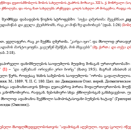
წმიდა ღვთისმშობლის შობის სახელობის ტაძრის მოზაიკა,
XII
ს. ქ. მონრეალი (ს
მნილება, და ისიც მათ სახელებს არქმევდა. ცოლს სახელი არ მისცემია, რადგა ის
ე შეიმჩნევა დაბადების წიგნის სტროფებში:
"თქვა ღმერთმა: შევქმნათ
კა
ედამიწას
და
ყველა
ქვემძრომს
, რაც
კი
მიწაზე
დახოხავს
"
(დაბ. 1:26)
(ბიბ
თ, ყველაფერი, რაც კი შექმნა ღმერთმა,
"კარგი იყო"
. და მხოლოდ ერთადერ
ადამის მარტო ყოფნა. გავუჩენ შემწეს, მის მსგავსს"
(ძვ. ქართ.:
და თქვა ღმ
აბ. 2:18).
ვდაპირველი დანიშნულების საიდუმლოს მუდმივ შინაგან ურთიერთობაში ი
ა"
(1)
–
"და იქნებაან ორივენი ერთ ხორც"
(მათე 19:5)
.
მაგრამ ამასთან 
ლი წერს, როდესაც ხსნის სამებობის საიდუმლოს: "ორობა გადალახულია..
. М., 1889. Ч. II. С. 180. Цит. по: Давыденков Олег, иерей. Догматическое 
ამი მისცა ადამიანთათვის წმიდა ღვთაებრივ პირთა შიდაურთიერთობის მი
 კანონზომიერია, რადგან, ნებისმიერი სხვა ქმნილებისგან განსხვავებით, 
. მხოლოდ ადამიანია შექმნილი სამიპოსტასოვანი ბუნების ხატად"
(Григори
 Беседы (Омилии)).
ბელი მსოფლმხედველობისთვის: "ადამისგან აღებული, იგივე (ცოლი) იწევ