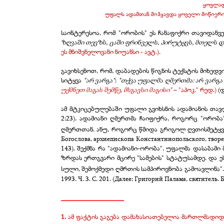
ყოვლად
უფალს ადამთან მიჰყავდა ყოველი მიწიერი ქ
საინტერესოა, რომ "ორობის" ეს ჩანაფიქრი თავიდანვ
ზღვაში
თევზს
, ცაში
ფრინველს
, პირუტყვს
, მთელს
დ
ეს მნიშვნელოვანი ნიუანსი - ავტ.).
გავიხსენოთ, რომ, დაბადების წიგნის ტექსტის მიხედვი
სიტყვა
"არ ვარგა"
:
"თქვა უფალმა ღმერთმა: არ ვარგა 
უქმნეთ მაგას შემწე, მსგავსი მაგისი"
– "აპოკ." რედ.)
(დ
ამ მტკიცებულებაში უფალი გვიხსნის ადამიანის თა
2:23). ადამიანი ღმერთმა ჩაიფიქრა, როგორც "ორობ
ღმერთთან. ანუ, როგორც წმიდა გრიგოლ ღვთისმეტყვე
Богослова, архиепископа Константинопольского, творения
143). შექმნა რა "ადამიანი-ორობა", უფალმა დასაბ
ზრდას ერთგვარი მცირე "სამების" სტატუსამდე. და ეს
სული, შემოქმედი ღმრთის სამპიროვნობა გამოავლინა"
1993. Ч. 3. С. 201. (Далее: Григорий Палама, святитель.
__________________
1.
ამ ფაქტის გაგება დამახასიათებელია მართლმადიდე