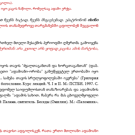
იცილია).
 იყო კაცის ნაწილი, რომელსაც ადამი ერქვა.
ცი
ჩვენს ხატად, ჩვენს მსგავსებად.
ეპატრონონ
ისინი
ლიის თანამედროვე თარგმანებში ცდილობენ შეცვალონ
თხელ მთელი შესაქმის პერიოდში ღმერთმა გამოიყენა
ერთმან: არა კეთილ არს ყოფად კაცისა ამის მარტოსა,
ყოს თავის "ძვალთაგანთან და ხორცთაგანთან" (დაბ.
ასეთი "ადამიანი-ორობა" განუწყვეტელ ერთობაში იყო
. სამება თავის სრულყოფილებაში იკვრება"
(Григория
богословие. Курс лекций. Ч. I и II. М.: ПСТБИ, 1997. С.
უწვდომელ საიდუმლოსთან თანაზიარებას და ადამიანის
უფალმა "ადამის სახით, ჩაბერა რა მას ცხოველმყოფელი
й Палама, святитель. Беседы (Омилии). М.: «Паломник»,
ს თავისი ადგილისკენ, რათა ერთი მთლიანი ადამიანი