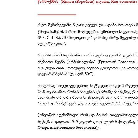
წარმოქმნას" (Никон (Воробьев), игумен. Нам оставлено п
__________________
ასეთ შემთხვევაში ნავარაუდევი და ადამიანთათვი
წმიდა სამების პირთა მოქმედების ცნობილი საღვთისმე
№ 8. С. 143.). ამ ანალოგიიდან გამომდინარე, შეგვი
სულიწმიდით".
აშკარაა, რომ ადამიანთა თანამედროვე გამრავლების 
ვნებითი ჩვენი წარმომავლობა"
(Григорий Богослов,
მსგავსებასთან", რომელიც ჩვენში ცხოვრობს. ამ პრ
დედამან ჩემმან"
(ფსალმ. 50:7).
ამიტომაც, თუკი ვეცდებით ჩავწვდეთ თავდაპირველი, 
რომ ადამიანი-ორობის მიღების ეს პრინციპი შემდეგშ
მათ მიერ თავთავიანთი ნეკნებიდან საკუთარ ცოლთა 
როდესაც
"მიატოვებს კაცი თავის დედ-მამას, მიეკვრ
წინდაწინ აღვნიშნავთ, რომ ადამიანის თავდაპირველი
ბუნების გაყოფას მამაკაცურ და ქალურ ნაწილებად"
Очерк мистического богословия)).