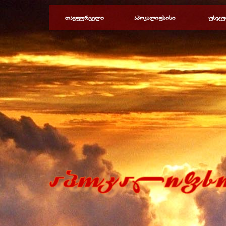
Перейти к контенту
თავფურცელი
აპოკალიფსისი
უსჯუ