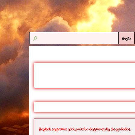
ძიება
წიგნის ავტორი:
ეპისკოპოსი მიტროფანე (ბადანინი).