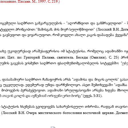
окаяние. Письма. М., 1997. С. 219.)
ს მიცემული საღმრთო განკარგულების - "აღორძნდით და განმრავლდით" 
ტყველო პრინციპით: "მამისგან, ძის მიერ სულიწმიდით"
(Лосский В.Н. Догм
ძლია გავბედოთ და ვივარაუდოთ, რომ ყოველი ახალი კაცის დაბადება ქვეყან
სახე უკიდურესად არაშესაფერისია იმ სტატუსისა, რომელიც ადამიანში ი
 свт. Цит. по: Григорий Палама, святитель. Беседы (Омилии). С. 25)
ობლემის გაგებას ვისმენთ საღმრთო ფსალმუნთმგალობელის სიტყვებში:
"უს
დასაბამიერი საღმრთო ჩანაფიქრის არსს "ადამისა და მიცის ცოლის" გასა
იც უცვლელად, ედემურად უნდა დარჩენილიყო. ასეთ შემთხვევაში "ადამსა 
მოპოვების პერსპექტივით. ადამიანი სრულფასოვანი არსება ხდება მხოლ
ის თავის ცოლს და იქნებიან ორივენი ერთ ხორც"
(ეფეს. 5:31).
 სტატუსის ხსენებას გვიღვივებს სახარებისეული თხრობა, რადგან თავის
(Лосский В.Н. Очерк мистического богословия восточной церкви. Догматич