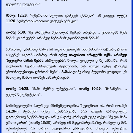
ყველაზე უმეტესია".
მათე: 12:28
. "ღმერთის სულით ვაძევებ ეშმაკთ". ან კიდევ:
ლუკა
11:20
. "ღმერთის თითით ვაძევებ ეშმაკთ"
იოანე 5:30
. "მე არაფერი შემიძლია ჩემდა თავად; ... ვინაიდან ჩემს
ნებას კი არ ვეძებ, არამედ ჩემი მომავლინებლის ნებას".
ამრიგად, გამომდინარე ამ ადგილებიდან ისლამისტი მქადაგებელი
აქცენტს აკეთბს იმაზე, რომ
იესუ თავისით არაფერს იქმს, არამედ
ზეციერი მამის ნებას ასრულებს
", ხოლო ყოველი ვინც ამბობს, რომ
ღმერთის ნებას ასრულებს მუსლიმია, და თუკი იესუ ქრისტე
ემორჩილებოდა ღმრთის ნებას, მაშასადამე ისიც მულიმი ყოფილა. ეს
ნათლად ჩანსო იოანეს სახარებიდან:
იოანე 14:28
. "მამა ჩემზე უმეტესია".
იოანე 10:29
. "მამაჩემი, ...
ყველაზე უმეტესია".
სინამდვილეში ძალზედ მნიშვნელოვანია შევიგნოთ ის, რომ იოანეს
14:28-
ე მუხლში იესუ ლაპარაკობს არა თავის მარადიულ,
ღვთაებრივ ბუნებაზე და არსე (ადრე ქრისტემ უკვე თქვა: "მე და მამა
ერთი ვართ" (იოანე 10:30), არამედ იმ მდგომარეობაზე, რომელიც მან,
დაიმდაბლა რა თავი, საკუთარი განკაცების შემდეგ დაიკავა.