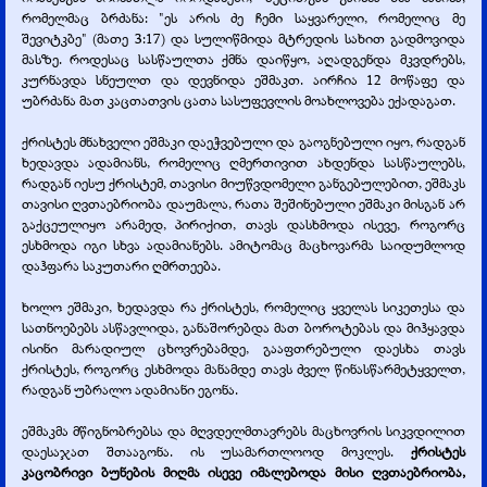
რომელმაც ბრძანა: "ეს არის ძე ჩემი საყვარელი, რომელიც მე
შევიტკბე" (მათე 3:17) და სულიწმიდა მტრედის სახით გადმოვიდა
მასზე. როდესაც სასწაულთა ქმნა დაიწყო, აღადგენდა მკვდრებს,
კურნავდა სნეულთ და დევნიდა ეშმაკთ. აირჩია 12 მოწაფე და
უბრძანა მათ კაცთათვის ცათა სასუფევლის მოახლოვება ექადაგათ.
ქრისტეს მნახველი ეშმაკი დაეჭვებული და გაოგნებული იყო, რადგან
ხედავდა ადამიანს, რომელიც ღმერთივით ახდენდა სასწაულებს,
რადგან იესუ ქრისტემ, თავისი მიუწვდომელი განგებულებით, ეშმაკს
თავისი ღვთაებრიობა დაუმალა, რათა შეშინებული ეშმაკი მისგან არ
გაქცეულიყო არამედ, პირიქით, თავს დასხმოდა ისევე, როგორც
ესხმოდა იგი სხვა ადამიანებს. ამიტომაც მაცხოვარმა საიდუმლოდ
დაჰფარა საკუთარი ღმრთეება.
ხოლო ეშმაკი, ხედავდა რა ქრისტეს, რომელიც ყველას სიკეთესა და
სათნოებებს ასწავლიდა, განაშორებდა მათ ბოროტებას და მიჰყავდა
ისინი მარადიულ ცხოვრებამდე, გააფთრებული დაესხა თავს
ქრისტეს, როგორც ესხმოდა მანამდე თავს ძველ წინასწარმეტყველთ,
რადგან უბრალო ადამიანი ეგონა.
ეშმაკმა მწიგნობრებსა და მღვდელმთავრებს მაცხოვრის სიკვდილით
დაესაჯათ შთააგონა. ის უსამართლოოდ მოკლეს.
ქრისტეს
კაცობრივი ბუნების მიღმა ისევე იმალებოდა მისი ღვთაებრიობა,