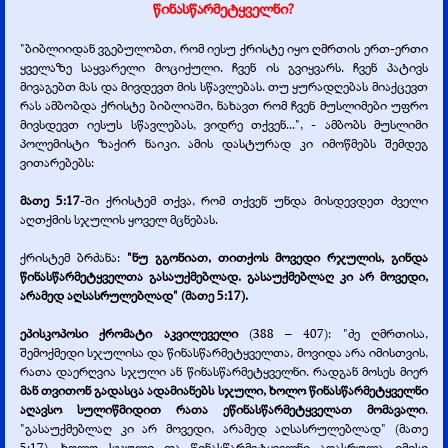
წინასწარმეტყველნი?
"ბიბლიიდან ვგებულობთ, რომ იესუ ქრისტე იყო ღმრთის ერთ-
ერთი
ყველაზე საყვარელი მოციქული. ჩვენ ის გვიყვარს. ჩვენ პატივს
მივაგებთ მას და მივდევთ მის სწავლებას. თუ ყურადღებას მიაქცევთ
რას ამბობდა ქრისტე ბიბლიაში, ნახავთ რომ ჩვენ მუსლიმები უფრო
მივსდევთ იესუს სწავლებას, ვიდრე თქვენ...", -
ამბობს მუსლიმი
პოლემისტი ზაქირ ნაიკი. ამის დასტურად კი იმოწმებს შემდეგ
ვითარებებს:
მათე 5:17
-
ში ქრისტემ თქვა, რომ თქვენ უნდა მისდევდეთ ძველი
აღთქმის სჯულის ყოველ მცნებას.
ქრისტემ ბრძანა:
"ნუ გგონიათ, თითქოს მოვედი რჯულის, გინდა
წინასწარმეტყველთა გასაუქმებლად. გასაუქმებლაღ კი არ მოვედი,
არამედ აღსასრულებლად" (მათე 5:17).
ეპისკოპოსი ქრომატი აკვილეველი
(388 – 407): "ძე ღმრთისა,
შემოქმედი სჯულისა და წინასწარმეტყველთა, მოვიდა არა იმისთვის,
რათა დაერღვია სჯული ან წინასწარმეტყველნი. რადგან მოსეს მიერ
მან თვითონ გადასცა ადამიანებს სჯული, ხოლო წინასწარმეტყველნი
აღავსო სულიწმიდით რათა ეწინასწარმეტყველათ მომავალი
.
"გასაუქმებლაღ კი არ მოვედი, არამედ აღსასრულებლად" (მათე
5:17). ხოლო სჯული და წინასწარმეტყველნი აღასრულა იმისი