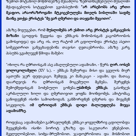
ზემოთ მოტანილ მოწმობებზე შესაძლოა ზემოთხსენებული მუსლიმი
მქადაგებლის სიტყვებით გვიპასუხონ:
"არ არსებობს არც ერთი
მკაფიო, არაორაზროვანი მტკიცებულება მთელს ბიბლიაში სადმე
მაინც ეთქვა ქრისტეს "მე ვარ ღმერთი და თაყვანი მეცითო"
.
ამაზე მივუგებთ, რომ
მუსლიმებს არ ესმით არც ქრისტეს განკაცების
მიზანი
(ცოდვის წყევისა და ეშმაკის მონობისგან კაცობრიობის
გამოსყიდვა) და არც ის, თუ რატომ არ ცდილობდა ქრისტე ასეთი
სიმკვეთრით განეცხადებინა თავისი ღვთაებრიობა. ამაზე კარგ
პასუხს გვაძლევენ წმიდა მამები:
"იხილა რა ღმრთისგან ასე ამაღლებული ადამიანი, -
წერს
ღირ. იოსებ
ვოლოკოლამელი
(XV ს.), -
ეშმაკს შეშურდა მისი და გველის მიერ
აცთუნა ჯერ დედაკაცი, შემდეგ კი მამაკაცი -
ადამი, და მათაც
დაარღვიეს რა ღმრთისგან მოცემული მცნება, შერყვნეს
შემოქმედისგან ბოძებული გონება,
უსმინეს ეშმაკს
, გასინჯეს
აკრძალული ხილი და ღმერთივით ყოფნა მოინდომეს. ამიტომაც
განიდევნენ ისინი სამოთხიდან, განშორდნენ ღმერთს და მიეცნენ
სიკვდილს.
იმ დროიდან ეშმაკს დიდი ძალაუფლება მიეცა
ადამიანზე
.
როდესაც ადამიანები გამრავლდნენ, ეშმაკი ყოველმხრივ ცდილობდა
შეეყენებინა ისინი ბოროტ გზაზე და საკუთარი ვნებებით,
მკვლელობებით, სიძვა-
მრუშობით, ჯადოქრობითა და მისნობით