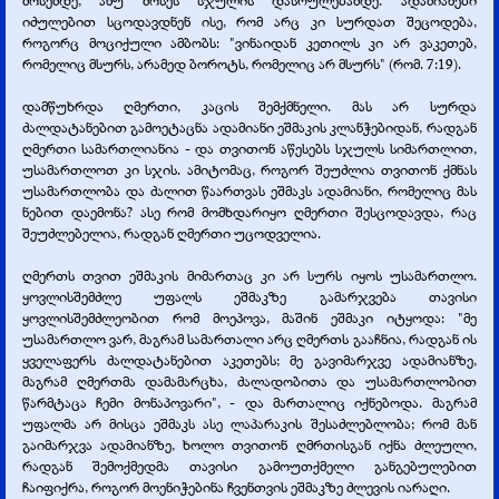
მოსემდე, ანუ მოსეს სჯულის დასრულებამდე. ადამიანები
იძულებით სცოდავდნენ ისე, რომ არც კი სურდათ შეცოდება,
როგორც მოციქული ამბობს: "ვინაიდან კეთილს კი არ ვაკეთებ,
რომელიც მსურს, არამედ ბოროტს, რომელიც არ მსურს" (რომ. 7:19).
დამწუხრდა ღმერთი, კაცის შემქმნელი. მას არ სურდა
ძალდატანებით გამოეტაცნა ადამიანი ეშმაკის კლანჭებიდან, რადგან
ღმერთი სამართლიანია -
და თვითონ აწესებს სჯულს სიმართლით,
უსამართლოთ კი სჯის. ამიტომაც, როგორ შეუძლია თვითონ ქმნას
უსამართლობა და ძალით წაართვას ეშმაკს ადამიანი, რომელიც მას
ნებით დაემონა? ასე რომ მომხდარიყო ღმერთი შესცოდავდა, რაც
შეუძლებელია, რადგან ღმერთი უცოდველია.
ღმერთს თვით ეშმაკის მიმართაც კი არ სურს იყოს უსამართლო.
ყოვლისშემძლე უფალს ეშმაკზე გამარჯვება თავისი
ყოვლისშემძლეობით რომ მოეპოვა, მაშინ ეშმაკი იტყოდა: "მე
უსამართლო ვარ, მაგრამ სამართალი არც ღმერთს გააჩნია, რადგან ის
ყველაფერს ძალდატანებით აკეთებს; მე გავიმარჯვე ადამიანზე,
მაგრამ ღმერთმა დამამარცხა, ძალადობითა და უსამართლობით
წარმტაცა ჩემი მონაპოვარი", -
და მართალიც იქნებოდა. მაგრამ
უფალმა არ მისცა ეშმაკს ასე ლაპარაკის შესაძლებლობა; რომ მან
გაიმარჯვა ადამიანზე, ხოლო თვითონ ღმრთისგან იქნა ძლეული,
რადგან შემოქმედმა თავისი გამოუთქმელი განგებულებით
ჩაიფიქრა, როგორ მოენიჭებინა ჩვენთვის ეშმაკზე ძლევის იარაღი.