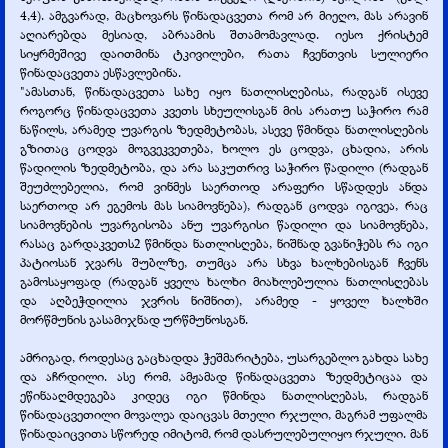
4,4). ამგვარად, მაცხოვარს წინადაცვეთა რომ არ მიეღო, მას არავინ
აღიარებდა მესიად, აბრაამის შთამომავლად. იესო ქრისტემ
სიყრმეშივე დაითმინა ტკივილები, რათა ჩვენთვის სულიერი
წინადაცვეთა ესწავლებინა.
"ამასთან, წინადაცვეთა სახე იყო ნათლისღებისა, რადგან ისევე
როგორც წინადაცვეთა კვეთს სხეულისგან მის არათუ საჭირო რამ
ნაწილს, არამედ უვარგის ზედმეტობას, ასევე წმინდა ნათლისღების
გზითაც ცოდვა მოგვეკვეთება, ხოლო ეს ცოდვა, ცხადია, არის
წადილის ზედმეტობა, და არა საკუთრივ საჭირო წადილი (რადგან
შეუძლებელია, რომ ვინმეს საერთოდ არაფერი სწადდეს ანდა
საერთოდ არ ეგემოს მას სიამოვნება), რადგან ცოდვა იგივეა, რაც
სიამოვნების უვარგისობა ანუ უვარგისი წადილი და სიამოვნება,
რასაც გარდაკვეთს2 წმინდა ნათლისღება, ნიშნად გვანიჭებს რა იგი
პატიოსან ჯვარს შუბლზე, თუმცა არა სხვა ხალხებისგან ჩვენს
გამოსაყოფად (რადგან ყველა ხალხი მიახლებულია ნათლისღებას
და აღბეჭდილია ჯვრის ნიშნით), არამედ -
ყოველ ხალხში
მორწმუნის გასამიჯნად ურწმუნოსგან.
ამრიგად, როდესაც გაცხადდა ჭეშმარიტება, უსარგებლო გახდა სახე
და აჩრდილი. ასე რომ, ამჟამად წინადაცვეთა ზედმეტიცაა და
ეწინააღმდეგება კიდეც იგი წმინდა ნათლისღებას, რადგან
წინადაცვეთილი მოვალეა დაიცვას მთელი რჯული, მაგრამ უფალმა
წინადაიცვითა სწორედ იმიტომ, რომ დასრულებულიყო რჯული. მან