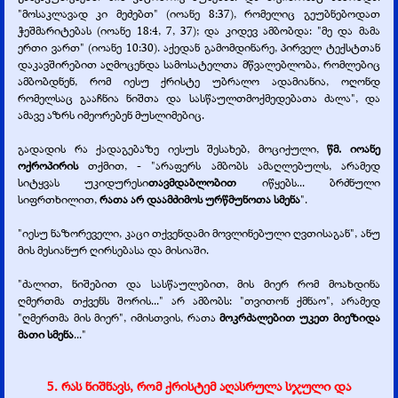
"მოსაკლავად კი მეძებთ" (იოანე 8:37), რომელიც გეუბნებოდათ
ჭეშმარიტებას (იოანე 18:4, 7, 37); და კიდევ ამბობდა: "მე და მამა
ერთი ვართ" (იოანე 10:30). აქედან გამომდინარე, პირველ ტექსტთან
დაკავშირებით აღმოცენდა სამოსატელთა მწვალებლობა, რომლებიც
ამბობდნენ, რომ იესუ ქრისტე უბრალო ადამიანია, ოღონდ
რომელსაც გააჩნია ნიშთა და სასწაულთმოქმედებათა ძალა", და
ამავე აზრს იმეორებენ მუსლიმებიც.
გადადის რა ქადაგებაზე იესუს შესახებ, მოციქული,
წმ. იოანე
ოქროპირის
თქმით, -
"არაფერს ამბობს ამაღლებულს, არამედ
სიტყვას უკიდურესი
თავმდაბლობით
იწყებს... ბრძნული
სიფრთხილით,
რათა არ დაამძიმოს ურწმუნოთა სმენა
".
"იესუ ნაზორეველი, კაცი თქვენდამი მოვლინებული ღვთისაგან", ანუ
მის მესიანურ ღირსებასა და მისიაში.
"ძალით, ნიშებით და სასწაულებით, მის მიერ რომ მოახდინა
ღმერთმა თქვენს შორის..." არ ამბობს: "თვითონ ქმნაო", არამედ
"ღმერთმა მის მიერ", იმისთვის, რათა
მოკრძალებით უკეთ მიეზიდა
მათი სმენა
..."
5. რას ნიშნავს, რომ ქრისტემ აღასრულა სჯული და