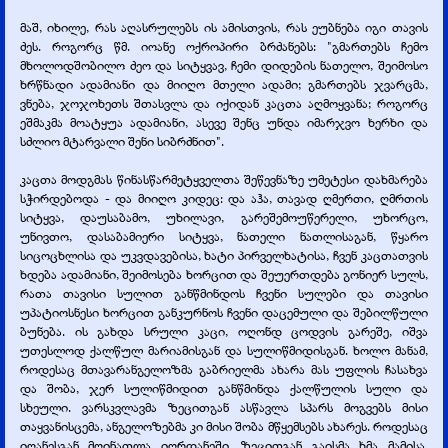
მაშ, იხილე, რას აღასრულებს ის ამისთვის, რას ეუბნება იგი თავის
ძეს. როგორც წმ. იოანე ოქროპირი ბრძანებს: "გმართებს ჩემო
მხოლოდშობილო ძეო და სიტყვავ, ჩემი დიდების ნათელო, შეიმოსო
ხრწნადი ადამიანი და მიიღო მთელი ადამი; გმართებს ჯვარცმა,
ვნება, ჯოჯოხეთს შთასვლა და იქიდან კაცთა აღმოყვანა; როგორც
ეშმაკმა მოატყუა ადამიანი, ასევე შენც უნდა იმარჯვო ხერხი და
სძლიო მტარვალი შენი სიბრძნით".
კაცთა მოდგმას წინასწარმეტყველთა შეწევნაზე უმეტესი დახმარება
სჭირდებოდა -
და მიიღო კიდეც: და აჰა, თავად ღმერთი, ღმრთის
სიტყვა, დაუსაბამო, უხილავი, გარეშემოუწერელი, უხორცო,
უნივთო, დასაბამიერი სიტყვა, ნათელი ნათლისაგან, წყარო
სიცოცხლისა და უკვდავებისა, ხატი პირველხატისა, ჩვენ კაცთათვის
ხდება ადამიანი, შეიმოსება ხორცით და შეუერთდება გონიერ სულს,
რათა თავისი სულით განწმინდოს ჩვენი სულები და თავისი
უპატიოსნესი ხორცით განკურნოს ჩვენი დაცემული და შებილწული
ბუნება. ის გახდა სრული კაცი, ოღონდ ცოდვის გარეშე, იშვა
უთესლოდ ქალწულ მარიამისგან და სულიწმიდისგან. ხოლო მანამ,
როდესაც მთავარანგელოზმა გაბრიელმა ახარა მას უფლის ჩასახვა
და შობა, ჯერ სულიწმიდით განწმინდა ქალწულის სული და
სხეული. ვარსკვლავმა ზეცითგან ასწავლა სპარს მოგვებს მისი
თაყვანისცემა, ანგელოზებმა კი მისი შობა მწყემსებს ახარეს. როდესაც
იოანესგან მოინათლა იორდანეში, ზეცითგან გაისმა ხმა მამისა,