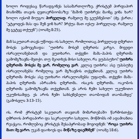
ხოლო როდესაც წარადგინეს სასამართლოზე, ქრისტემ პირდაპირ
მიანიშნა თავის ღვთაერბიობაზე: "მაშინ უთხრეს: მაინც ვინა ხარ?
ხოლო იესომ მიუგო:
პირველად
, რამეთუ მე გეუბნებით" (ძვ. ქართ.:
"ეტყოდეს მას: და შენ ვინ ხარ? ჰრქუა მათ იესუ: პირველად, რამეთუ
მე გეტყჳ თქუენ") (იოანე 8:25).
მან საკუთარ თავს უწოდა ის სახელი, რომლითაც პირველად ღმერთი
მოსეს გამოეცხადა: "უთხრა მოსემ ღმერთს: კარგი, მივედი
ისრაელიანებთან და ვუთხარი, თქვენი მამა-
პაპის ღმერთმა
გამომგზავნა-
მეთქი. თუ მკითხეს მისი სახელი, რა ვუპასუხო?
უთხრა
ღმერთმა მოსეს: მე ვარ, რომელიც ვარ
. კვლავ უთხრა: ასე უპასუხე
ისრაელიანებს: რომელიც ვარ მგზავნის თქვენთან. კვლავ უთხრა
ღმერთმა მოსეს: ასე უთხარი ისრაელიანებს: უფალმა, თქვენი მამა-
პაპის ღმერთმა აბრაამის ღმერთმა, ისაკის ღმერთმა, იაკობის
ღმერთმა გამომგზავნა თქვენთან. ეს არის ჩემი სახელი უკუნითი
უკუნისამდე, ეს არის ჩემი სახსენებელი თაობიდან თაობამდე"
(გამოსვლა 3:13-
15).
ის, რომ ქრისტემ საკუთარ თავთან მიმართებაში წარმოსთქვა
ღმრთის პირდაპირი და საკრალური სახელი, მოწმობს იმ ადამიანთა
რეაქცია, რომლებიც ქრისტეს შესაპყრობად მოვიდნენ: "
როცა უთხრა
მათ: მე ვარო
, უკან დაიხიეს და
მიწაზე დაემხნენ
" (იოანე 18:6).