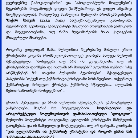
გვერდებზე ("აპოკალიფსისი" და "აპოკალიპტური მოვლენები")
მეგობრებმა მოგვაწოდეს ვიდეო (სამწუხაროდ, ეს ვიდეო ამჟამად
მიუწვდომელია), რომელზეც ასახულია მუსლიმი პროპაგანდისტის,
ზაქირ ნაიკის
(Zakir Naik) ანტიქრისტეანული გამოხდომა.
მეგობრებმა გვთხოვეს განგვემარტა მუსლიმი პოლემისტის გამოსვლა
და მიგვეთითებინა, თუ რაში მდგომარეობს მისი ქადაგების
მზაკვრული მხარეები.
როგორც ვიდეოდან ჩანს, მუსლიმთა შეკრებაზე მისული ერთი
ქრისტიანი გოგონა (რომაელი-
კათოლიკე) კითხვას აძლევს მუსლიმ
მქადაგებელს: "მოხვდება თუ არა ის ჯოჯოხეთში, თუ ის
ქრისტიანად დარჩება და ისლამს არ მიიღებს"? გოგონას თქმით: "ასე
არწმუნებენ მას თავისი მუსლიმი მეგობრები". მქადაგებელი
პასუხობს: "თქვენ თუ ჭეშმარიტი ქრისტიანი ბრძანდებით, თქვენ თუ
ჭეშმარიტად მისდევთ ქრისტეს ჭეშმარიტ სწავლებას, ალლაჰის
ნებით სამოთხეში მოხვდებით"...
ერთის შეხედვით ეს არის მუსლიმი მქადაგებლის გამაოგნებელი
განცხადება, მაგრამ ნუ მოტყუვდებით...
სოფისტიკისა და
არაკორექტული პოლემიკისთვის დამახასიათებელი "ლოგიკით"
მუსლიმი პოლემისტი თავიდანვე ცდილობს ქრისტეანი მსმენელის
გაოგნებას, და ის ნამდვილად მოტყუვდება, თუ არ დასვამს კითხვას:
"ვის გულისხმობს ის ჭეშმარიტ ქრისტეში და როგორ ესმის მას
ჭეშმარიტი ქრისტეანობა"?