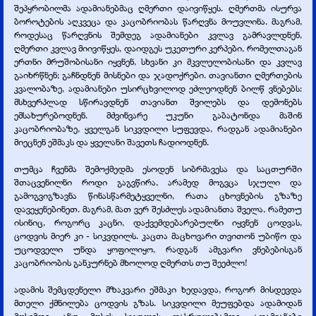
შეპყრობილმა ადამიანებმაც ღმერთი დაივიწყეს. ღმერთმა ისურვა
ბოროტების აღკვეცა და კაცობრიობას წარღვნა მოუვლინა. მაგრამ,
როდესაც წარღვნის შემდეგ ადამიანები კვლავ გამრავლდნენ,
ღმერთი კვლავ მიივიწყეს, დაიდგეს უკეთური კერპები, რომელთაგან
ერთნი მრუშობისანი იყვნენ, სხვანი კი მკვლელობისანი და კვლავ
გაიხრწნენ; გაჩნდნენ მისნები და ჯადოქრები. თავიანთი ღმერთების
კვალობაზე, ადამიანები უსირცხვილოდ ეძლეოდნენ ბილწ ვნებებს:
მსხვერპლად სწირავდნენ თავიანთ შვილებს და დემონებს
ემსახურებოდნენ. მძვინვარე უკუნი გაბატონდა მაშინ
კაცობრიობაზე, ყველგან სიკვდილი სუფევდა, რადგან ადამიანები
მიეცნენ ეშმაკს და ყველანი შავეთს ჩადიოდნენ.
თუმცა ჩვენმა შემოქმედმა ესოდენ სიბრმავესა და საცთურში
შთაცვენილნი როდი გაგვწირა, არამედ მოგვცა სჯული და
გამოგვიგზავნა წინასწარმეტყველნი, რათა ცხოვნების გზაზე
დავეყენებინეთ. მაგრამ, მათ ვერ შესძლეს ადამიანთა შველა, რამეთუ
ისინიც, როგორც კაცნი, დაქვემდებარებულნი იყვნენ ცოდვას,
ცოდვის მიერ კი -
სიკვდილს. კაცთა მაცხოვარი თვითონ უბიწო და
უცოდველი უნდა ყოფილიყო, რადგან ამგვარი ვნებებისგან
კაცობრიობის განკურნებ მხოლოდ ღმერთს თუ შეეძლო!
ადამის შემცდენელი მზაკვარი ეშმაკი ხედავდა, როგორ მისდევდა
მთელი ქმნილება ცოდვის გზას. სიკვდილი მეუფებდა ადამიდან