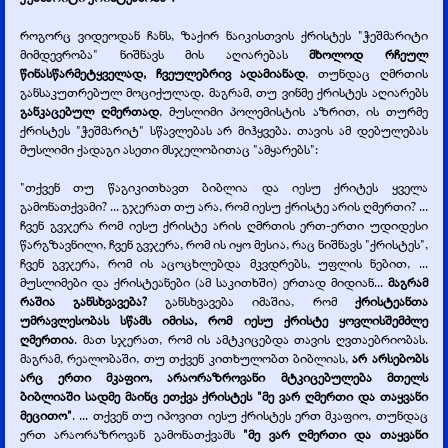
როგორც ვიდეოდან ჩანს, ზაქირ ნაიკისთვის ქრისტეს "ჭეშმარიტი
მიმდევრობა" ნიშნავს მის აღიარებას
მხოლოდ რჩეულ
წინასწარმეტყველად, ჩვეულებრივ ადამიანად
, თუნდაც ღმრთის
განსაკუთრებულ მოციქულად. მაგრამ, თუ ვინმე ქრისტეს აღიარებს
განკაცებულ ღმერთად
, მუსლიმი პოლემისტის აზრით, ის თურმე
ქრისტეს "ჭეშმარიტ" სწავლებას არ მიჰყვება. თავის ამ დებულებას
მუსლიმი ქადაგი ასეთი მსჯელობითაც "ამყარებს":
"თქვენ თუ წაგიკითხავთ ბიბლია და იესუ ქრიტეს ყველა
გამონათქვამი? ... გჯერათ თუ არა, რომ იესუ ქრისტე არის ღმერთი? ...
ჩვენ გვჯერა რომ იესუ ქრისტე არის ღმრთის ერთ-
ერთი უდიდესი
წარგზავნილი, ჩვენ გვჯერა, რომ ის იყო მესია, რაც ნიშნავს "ქრისტეს",
ჩვენ გვჯერა, რომ ის აცოცხლებდა მკვდრებს, უფლის ნებით, ...
მუსლიმები და ქრისტეანები (ამ საკითხში) ერთად მიდიან...
მაგრამ
რაშია განსხვავება?
განსხვავება იმაშია, რომ
ქრისტეანთა
უმრავლესობას სწამს იმისა, რომ იესუ ქრისტე ყოვლისშემძლე
ღმერთია
. მათ სჯერათ, რომ ის ამტკიცებდა თავის ღვთაებრიობას.
მაგრამ, რეალობაში, თუ თქვენ კითხულობთ ბიბლიას,
არ არსებობს
არც ერთი მკაფიო, არაორაზროვანი მტკიცებულება მთელს
ბიბლიაში სადმე მაინც ეთქვა ქრისტეს "მე ვარ ღმერთი და თაყვანი
მეცითო"
. ... თქვენ თუ იპოვით იესუ ქრისტეს ერთ მკაფიო, თუნდაც
ერთ არაორაზროვან გამონათქვამს
"მე ვარ ღმერთი და თაყვანი