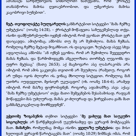
ათანასეს სარწმუნოების სიმბოლოში ნათქვამია, რომ "ქრისტე
თანასწორია მამისა ღვთაებრიობით, და უმცირესია მამისა
კაცობრივი ბუნებით".
ნეტ. თეოფილაქტე ბულგარელის
განმარტებით სიტყვები "მამა ჩემზე
უმეტესია" (იოანე 14:28), -
ქრისტემ მოწაფეთა სანუგეშებლად თქვა.
ისინი დამწუხრებულნი იყვნენ იმიტომ, რომ ეგონათ ქრისტე მათ ვერ
დაიცავდა. ამიტომაც, ამბობს: თუ მე არ შემიძლია, მამას ჩემსას,
რომელიც ჩემზე მეტად მიგაჩნიათ, ის დაგიცავთ. ზუსტად ასევე სხვა
ადგილასაც ამბობს: "ან იქნებ გგონია, რომ არ შემიძლია შევევედრო
მამას ჩემსას, და წარმომიდგენს ანგელოზთა თორმეტ ლეგიონს და
უფრო მეტსაც" (მათე 26:53). აქ მაცხოვარი ასე ლაპარაკობს არა
იმიტომ, რომ ამის გაკეთება თვითონ არ შეუძლია (რამეთუ, როგორ
არ უნდა იყოს ძლიერი ის, ვინაც მხოლოდ სიტყვით, რომელიც მან
უთხრა იუდეველთ, მყისიერ უკუაგდო? (იხ. იოანე 18:4-
6), არამედ
იმიტომ, რომ მასზე ფიქრობდნენ, როგორც ადამიანზე. ასეა აქაც:
"მამა ჩემზე უმეტესიაო" თქვა მათი შემეცნების შესაბამისად, რადგან
მოწაფეები მას უძლურად, მამას კი ძლიერად და ჭირვებათა ჟამს მათ
განმამტკიცებლად მიიჩნევდნენ".
ექვთიმე ზიგაბენის
თქმით სიტყვები "
მე ვაძლევ მათ საუკუნო
სიცოცხლეს
; არ წარწყმდებიან უკუნისამდე და ვერავინ მომტაცებს
მათ.
მამაჩემი
, რომელმაც მომცა ისინი,
ყველაზე უმეტესია
; და მისი
ხელიდან ვერავინ წარიტაცებს მათ" (იოანე 10:29) ნიშნავს იმას, რომ