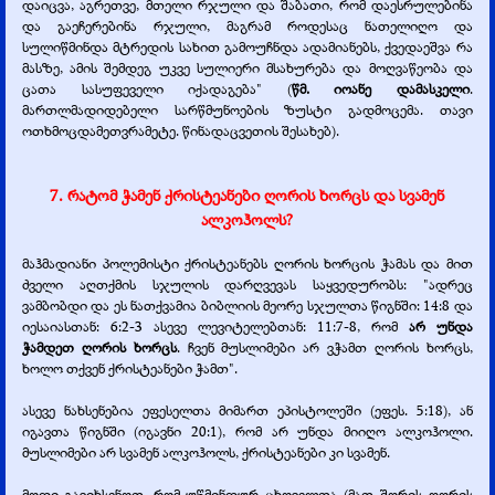
დაიცვა, აგრეთვე, მთელი რჯული და შაბათი, რომ დაესრულებინა
და გაეჩერებინა რჯული, მაგრამ როდესაც ნათელიღო და
სულიწმინდა მტრედის სახით გამოუჩნდა ადამიანებს, ქვედაეშვა რა
მასზე, ამის შემდეგ უკვე სულიერი მსახურება და მოღვაწეობა და
ცათა სასუფეველი იქადაგება" (
წმ. იოანე დამასკელი
.
მართლმადიდებელი სარწმუნოების ზუსტი გადმოცემა. თავი
ოთხმოცდამეთვრამეტე. წინადაცვეთის შესახებ).
7. რატომ ჭამენ ქრისტეანები ღორის ხორცს და სვამენ
ალკოჰოლს?
მაჰმადიანი პოლემისტი ქრისტეანებს ღორის ხორცის ჭამას და მით
ძველი აღთქმის სჯულის დარღვევას საყვედურობს: "ადრეც
ვამბობდი და ეს ნათქვამია ბიბლიის მეორე სჯულთა წიგნში: 14:8 და
იესაიასთან: 6:2-
3 ასევე ლევიტელებთან: 11:7-
8, რომ
არ უნდა
ჭამდეთ ღორის ხორცს
. ჩვენ მუსლიმები არ ვჭამთ ღორის ხორცს,
ხოლო თქვენ ქრისტეანები ჭამთ".
ასევე ნახსენებია ეფესელთა მიმართ ეპისტოლეში (ეფეს. 5:18), ან
იგავთა წიგნში (იგავნი 20:1), რომ არ უნდა მიიღო ალკოჰოლი.
მუსლიმები არ სვამენ ალკოჰოლს, ქრისტეანები კი სვამენ.
მოდი გავიხსენოთ, რომ უწმინდურ ცხოველთა (მათ შორის ღორის