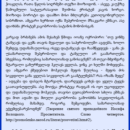
ჭიაყელას, რათა წყლის სიღრმეში თევზი მიიზიდონ, -
ასევე, კაუჭზე
წამოცმული სატყუარასავით შეიმოსა ქრისტემ კაცის ხორცი,
მიიზიდა ბოროტი და დაამხო მისი მძლავრება კეთილგონივრული
სიბრძნით. ამგვარი ხერხით იქნა შეპყრობილი მზაკვარი ეშმაკი, ასე
დაიხსნა ქრისტემ კაცობრიობა სატანის მონობისგან.
კარგად ბრძანებს ამის შესახებ წმიდა იოანე ოქროპირი: "თუ ვინმე
ტანჯავს და ცემს თავის მევალეთ და საპყრობილეში აგდებს, ხოლო
შემდეგ უდანაშაულოსაც ისევე დატანჯავს და ჩაამწყვდევს -
განა ეს
უსამართლოდ შეპყრობილი და ტანჯული არ გაამართლებს
სხვებსაც, რომლებიც სამართლიანად განისაჯნენ?! ან თუკი მძვინვარე
მტარვალი განურჩევლად ჰკლავს ყველას, ვინც კი ხელში მოხვდება,
და ამგვარი ქმედებით მოჰკლავს მეფის წულსაც -
მეფის ძის
სიკვდილი განა ყველას სიკვდილს არ გაამტყუნებს?! რას იზამს მეფე?
-
ადგება და დასჯის მტარვალს, დაარღვევს ციხეს და ყველა ტყვეს
გაათავისუფლებს. ასე მოიქცა ქრისტეც: რადგან ის იყო უცოდველი
და უდანაშაულოდ მოჰკლეს, თავისი ღვთაებრიობით სძლია ეშმაკს
და მით ადამი და მთელი კაცობრიობა გამოისხნა სიკვდილისგან,
რომელსაც მანამდე, როგორც შემცოდენი, სამართლიანად
ექვემდებარებოდნენ" (Творение святого преподобного Иосифа
Волоцкого. Просветитель. Слово четвертое.
http://promolenko.narod.ru/literat/prosvetitel.htm#2).