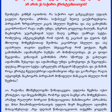
არ არის ეს საჭირო ქრისტეანთათვის?
შეიძლება ვინმემ იკითხოს: რა საჭირო იყო განკაცებულ უფალს
გაევლო ჩვილობა, ყრმობა, სიჭაბუკე? ნუთუ გაუჭირდებდოა,
პირდაპირ ზრდასრული კაცის სხეული შეემოსა და ასე გამოეხსნა
კაცობრიობაო? რაღა თქმა უნდა, ღმერთს ყოველივე ძალუძს, მაგრამ
მაცხოვრის ჯვარცმიდან სულ მალე გაჩნდა უამრავი სექტა,
რომლებიც ამტკიცებდნენ, რომ იესომ, ძე კაცისამ და ღვთის ძემ,
მხოლოდ მოჩვენებითად შეიმოსა კაცობრივი სხეული და ასე
აღასრულა თავისი ღვაწლი. სხვაგვარად რომ ვთქვათ, ჩვენს
გამოხსნაში ადამიანური ბუნება არ მონაწილეობდა. ეს კი დიდი
შეცდომაა, ვინაიდან გამოხსნის აზრი სწორედ ეს გახლავთ:
ადამიანმა შესცოდა და ადამიანსვე უნდა გამოესყიდა ეს შეცოდება.
დღესაც მრავალი სექტა ავრცელებს ამ მცდარ სწავლებას. და ეს მაშინ,
როცა ქრისტე ჩვეულებრივი ადამიანივით იშვა და გაიზარდა; რაღას
იტყოდნენ, მაცხოვარს პირდაპირ მოწიფული მამაკაცის სხეული რომ
შეემოსა?
აი, რატომაა მნიშვნელოვანი წინადაცვეთა უფლისა ჩვენისა იესო
ქრისტესი. იგი მიგვანიშნებს, რომ რვა დღის ბავშვი არა მოჩვენებითი,
არამედ რეალური ხორცით წინადაიცვითა მამამთავარი აბრაამისა
და მისი შთამომავლობისათვის უფლის მიერ მიცემული აღთქმის
მოსაგონებლად: „რვა დღისამ წინადაიცვითოს თქვენში ყოველმა