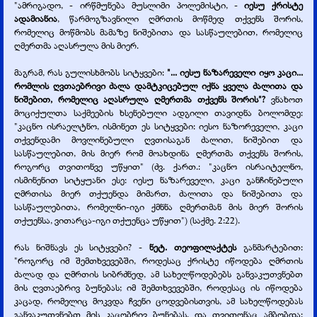
"ამრიგადო, -
ირწმუნება მუსლიმი პოლემისტი, -
იესუ ქრისტე
ადამიანია
, წარმოგზავნილი ღმრთის მოწმედ თქვენს შორის,
რომელიც მოწმობს მამაზე ნიშებითა და სასწაულებით, რომელიც
ღმერთმა აღასრულა მის მიერ.
მაგრამ, რას გულისხმობს სიტყვები:
"... იესუ ნაზარეველი იყო კაცი...
რომლის ღვთაებრივი ძალა დამტკიცებულ იქნა ყველა ძალითა და
ნიშებით, რომელიც აღასრულა ღმერთმა თქვენს შორის"?
ვნახოთ
მოციქულთა საქმეების ხსენებული ადგილი თავიდნა ბოლომდე:
"კაცნო ისრაელტნო, ისმინეთ ეს სიტყვები: იესო ნაზორეველი, კაცი
თქვენდამი მოვლინებული ღვთისაგან ძალით, ნიშებით და
სასწაულებით, მის მიერ რომ მოახდინა ღმერთმა თქვენს შორის,
როგორც თვითონვე უწყით" (ძვ. ქართ.: "კაცნო ისრაიტელნო,
ისმინენით სიტყუანი ესე: იესუ ნაზარეველი, კაცი განჩინებული
ღმრთისა მიერ თქუენდა მიმართ, ძალითა და ნიშებითა და
სასწაულებითა, რომელნი-
იგი ქმნნა ღმერთმან მის მიერ შორის
თქუენსა, ვითარცა-
იგი თქუენცა უწყით") (საქმე. 2:22).
რას ნიშნავს ეს სიტყვები? -
ნეტ. თეოფილაქტეს
განმარტებით:
"როგორც იმ შემთხვევებში, როდესაც ქრისტე იწოდება ღმრთის
ძალად და ღმრთის სიბრძნედ, ამ სახელწოდებებს განვაკუთვნებთ
მის ღვთაებრივ ბუნებას; იმ შემთხვევებში, როდესაც ის იწოდება
კაცად, რომელიც მოკვდა ჩვენი ცოდვებისთვის, ამ სახელწოდებას
განვაკუთვნებთ მის კაცობრივ ბუნებას. და თვითონაც ამბობდა: