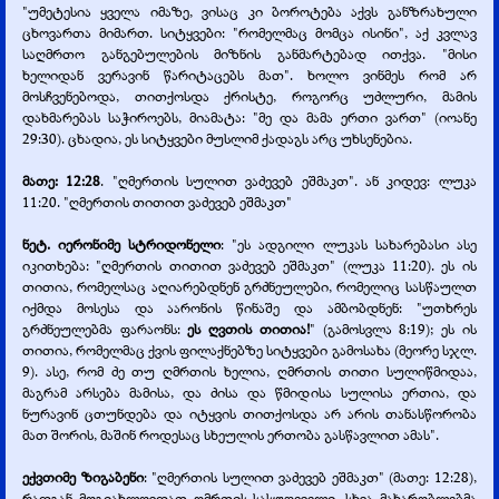
"უმეტესია ყველა იმაზე, ვისაც კი ბოროტება აქვს განზრახული
ცხოვართა მიმართ. სიტყვები: "რომელმაც მომცა ისინი", აქ კვლავ
საღმრთო განგებულების მიზნის განმარტებად ითქვა. "მისი
ხელიდან ვერავინ წარიტაცებს მათ". ხოლო ვინმეს რომ არ
მოსჩვენებოდა, თითქოსდა ქრისტე, როგორც უძლური, მამის
დახმარებას საჭიროებს, მიამატა: "მე და მამა ერთი ვართ" (იოანე
29:30). ცხადია, ეს სიტყვები მუსლიმ ქადაგს არც უხსენებია.
მათე: 12:28
. "ღმერთის სულით ვაძევებ ეშმაკთ". ან კიდევ: ლუკა
11:20. "ღმერთის თითით ვაძევებ ეშმაკთ"
ნეტ. იერონიმე სტრიდონელი
: "ეს ადგილი ლუკას სახარებასი ასე
იკითხება: "ღმერთის თითით ვაძევებ ეშმაკთ" (ლუკა 11:20). ეს ის
თითია, რომელსაც აღიარებდნენ გრძნეულები, რომელიც სასწაულთ
იქმდა მოსესა და აარონის წინაშე და ამბობდნენ: "უთხრეს
გრძნეულებმა ფარაონს:
ეს ღვთის თითია!
" (გამოსვლა 8:19); ეს ის
თითია, რომელმაც ქვის ფილაქნებზე სიტყვები გამოსახა (მეორე სჯლ.
9). ასე, რომ ძე თუ ღმრთის ხელია, ღმრთის თითი სულიწმიდაა,
მაგრამ არსება მამისა, და ძისა და წმიდისა სულისა ერთია, და
ნურავინ ცთუნდება და იტყვის თითქოსდა არ არის თანასწორობა
მათ შორის, მაშინ როდესაც სხეულის ერთობა გასწავლით ამას".
ექვთიმე ზიგაბენი
: "ღმერთის სულით ვაძევებ ეშმაკთ" (მათე: 12:28),
რადგან მოგიახლოვდათ ღმრთის სასუფეველი. სხვა მახარობლებმა