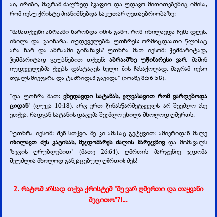
აი, ირიბი, მაგრამ ძალზედ მკაფიო და უდავო მითითებებიც იმისა,
რომ იესუ ქრისტე მიანიშნებდა საკუთარ ღვთაებრიობაზე:
"მამათქვენი აბრაამი ხარობდა იმის გამო, რომ იხილავდა ჩემს დღეს.
იხილა და გაიხარა. იუდეველებმა უთხრეს: ორმოცდაათი წლისაც
არა ხარ და აბრაამი გინახავს? უთხრა მათ იესომ: ჭეშმარიტად,
ჭეშმარიტად გეუბნებით თქვენ:
აბრაამზე უწინარესი ვარ
. მაშინ
იუდეველებმა ქვებს დასტაცეს ხელი მის ჩასაქოლად. მაგრამ იესო
თვალს მიეფარა და ტაძრიდან გავიდა" (იოანე 8:56-
58).
"და უთხრა მათ:
ვხედავდი სატანას, ელვასავით რომ ვარდებოდა
ციდან
" (ლუკა 10:18). არც ერთ წინასწარმეტყველს არ შეეძლო ასე
ეთქვა, რადგან სატანის დაცემა შეეძლო ეხილა მხოლოდ ღმერთს.
"უთხრა იესომ: შენ სთქვი. მე კი ამასაც გეტყვით: ამიერიდან მალე
იხილავთ ძეს კაცისას, მჯდომარეს ძალის მარჯვნივ
და მომავალს
ზეცის ღრუბლებით" (მათე 26:64). ღმრთის მარჯვნივ ჯდომა
შეუძლია მხოლოდ განკაცებულ ღმრთის ძეს!
2. რატომ არსად თქვა ქრისტემ "მე ვარ ღმერთი და თაყვანი
მეცითო"?!...