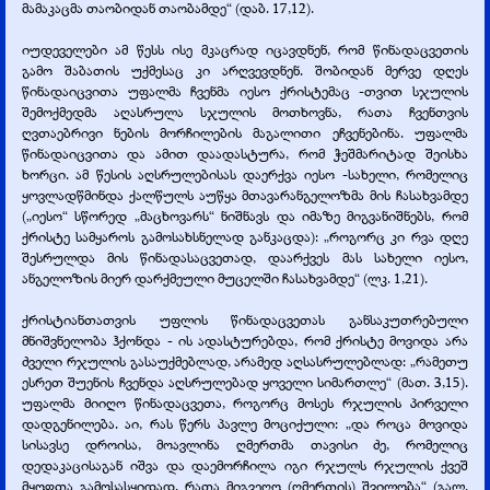
მამაკაცმა თაობიდან თაობამდე“ (დაბ. 17,12).
იუდეველები ამ წესს ისე მკაცრად იცავდნენ, რომ წინადაცვეთის
გამო შაბათის უქმესაც კი არღვევდნენ. შობიდან მერვე დღეს
წინადაიცვითა უფალმა ჩვენმა იესო ქრისტემაც -
თვით სჯულის
შემოქმედმა აღასრულა სჯულის მოთხოვნა, რათა ჩვენთვის
ღვთაებრივი ნების მორჩილების მაგალითი ეჩვენებინა. უფალმა
წინადაიცვითა და ამით დაადასტურა, რომ ჭეშმარიტად შეისხა
ხორცი. ამ წესის აღსრულებისას დაერქვა იესო -
სახელი, რომელიც
ყოვლადწმინდა ქალწულს აუწყა მთავარანგელოზმა მის ჩასახვამდე
(„იესო“ სწორედ „მაცხოვარს“ ნიშნავს და იმაზე მიგვანიშნებს, რომ
ქრისტე სამყაროს გამოსახსნელად განკაცდა): „როგორც კი რვა დღე
შესრულდა მის წინადასაცვეთად, დაარქვეს მას სახელი იესო,
ანგელოზის მიერ დარქმეული მუცელში ჩასახვამდე“ (ლკ. 1,21).
ქრისტიანთათვის უფლის წინადაცვეთას განსაკუთრებული
მნიშვნელობა ჰქონდა -
ის ადასტურებდა, რომ ქრისტე მოვიდა არა
ძველი რჯულის გასაუქმებლად, არამედ აღსასრულებლად: „რამეთუ
ესრეთ შუენის ჩვენდა აღსრულებად ყოველი სიმართლე“ (მათ. 3,15).
უფალმა მიიღო წინადაცვეთა, როგორც მოსეს რჯულის პირველი
დადგენილება. აი, რას წერს პავლე მოციქული: „და როცა მოვიდა
სისავსე დროისა, მოავლინა ღმერთმა თავისი ძე, რომელიც
დედაკაცისაგან იშვა და დაემორჩილა იგი რჯულს რჯულის ქვეშ
მყოფთა გამოსასყიდად, რათა მიგვეღო (ღმერთის) შვილობა“ (გალ.