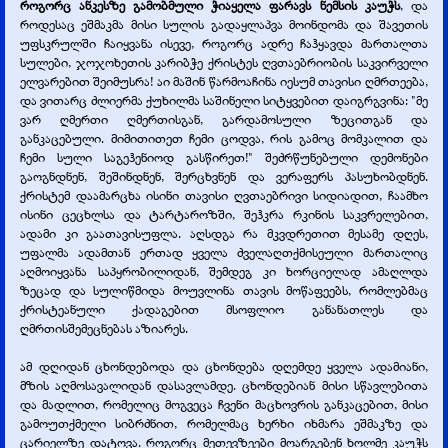
როგორც ანკესზე გამობმული ჭიაყელა ფარავს ნემსის კაუჭს
, და
როდესაც ეშმაკმა მისი სულის გადაყლაპვა მოინდომა და შავეთის
უფსკრულში ჩაიყვანა ისევე, როგორც ადრე ჩაჰყავდა მართალთა
სულები, ჯოჯოხეთის კარიბჭე ქრისტეს ღვთაებრიობის საკვირველი
ელვარებით შეიმუსრა! აი მაშინ წარმოაჩინა იესუმ თავისი ღმრთეება,
და ვითარც ძლიერმა ქუხილმა საშინელი სიტყვებით დაიგრგვინა: "მე
ვარ ღმერთი ღმერთისგან, გარდამოსული ზეცითგან და
განკაცებული. მიმითითეთ ჩემი ცოდვა, რის გამოც მომკალით და
ჩემი სული საგეჰენიოდ გასწირეთ!" შეძრწუნებული დემონები
გაოგნდნენ, შეშინდნენ, შერცხვნენ და ვერაფერს პასუხობდნენ.
ქრისტემ დაამარცხა ისინი თავისი ღვთაებრივი სიდიადით, ჩაამხო
ისინი ცეცხლსა და ტარტაროზში, შეჰკრა რკინის საკვრელებით,
ადამი კი გაათავისუფლა. აღსდგა რა მკვდრეთით მესამე დღეს,
უფალმა ადამთან ერთად ყველა ძველაღთქმისეული მართალიც
აღმოიყვანა საპყრობილიდან, შემდეგ კი ხორციელად ამაღლდა
ზეცად და სულიწმიდა მოუვლინა თავის მოწაფეებს, რომლებმაც
ქრისტეანული ქადაგებით მსოფლიო განანათლეს და
ღმრთისშემეცნებას აზიარეს.
ამ დღიდან ცხონდებოდა და ცხონდება დღემდე ყველა ადამიანი,
მზის აღმოსავალიდან დასავლამდე. ცხონდებიან მისი სწავლებითა
და მადლით, რომელიც მოგვეცა ჩვენი მაცხოვრის განკაცებით, მისი
გამოუთქმელი სიბრძნით, რომელმაც ხერხი იხმარა ეშმაკზე და
ცარიელზე დატოვა. როგორც მეთევზეები მოარგებენ ხოლმე კაუჭს