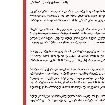
გრძნობას, სიტყვას და საქმეს.
ქვეყნიერების მთელი ისტორია დასაწყისიდან დასას
ქრისტიანი, გრძნობს რა ამ მარადისობას, ჯერ კი
მარადისობისადმი სასოებით.
მისი ცხოვრების ყოველ
"ჩვენ შევიცანით ... სიკვდილის უძლურება მისი ერ
მადლმოსილნი ძალი, რომლის დახმარებითაც ვძლევთ სი
ცოცხლები ჩვენს უფალ იესუ ქრისტეში. ჩვენი ყვე
სასუფეველში" (Иустин (Попович), архим, Толкование на
პირველდაწყებითი ეკლესიის განმაცხოველებელი სი
ყოფილიყვნენ" (შეად. ფილ. 1:23), ამასთან, მომავა
აზრებიც იქითკენაა მიმართული, ანუ ესქატოლოგიური 
ამიტომაც ესქატოლოგიური საკითხები, რომლებიც სი
ცნობისმოყვარეობით გამოწვეულ დაინტერესებას, არ
რელიგიის შეფასების საქმეშიც. მაგალითად, ქრი
ადამიანებისთვის მისაღები ხდება მხოლოდ იმ შემთხვ
შემთხვევაში ბოროტებასთან ბრძოლა და სიკეთის ტანჯვა
იესუ ქრისტეს გამომსყიდველობითი საქმე თავის 
აღვნიშნავთ, რომ ესქატოლოგიური საკითხები არა მა