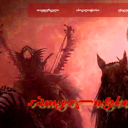
Перейти к контенту
თავფურცელი
აპოკალიფსისი
უსჯუ