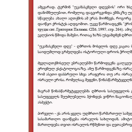
ამგვარად, ტერმინ "უკანასკნელი დღეების" ორი ხ
დანიშნულებით, რომელიც დაგვირგვინდა ეშმაკზე უფალ 
სწავლება ახალი აღთქმის ამ ერას მიიჩნევს, როგორ
დაიწყო ქრისტეს აღდგომით, უკვე წარმოადგენს "ქრ
труды свт. Григория Паламы. СПб, 1997, стр. 264
ეკლესიის წმიდა მამები, რითაც ხაზს უსვამდნენ ღმრთი
"უკანასკნელი დღე" - ღმრთის მოსვლის დღე კაცთა 
საიდუმლოდ გრძელდება ისტორიული დროის ჭრილში, 
ძველაღთქმისეულ ებრაელებში წარმოდგენა ცალკეულ
ეროვნულ ესქატოლოგიაზე, ანუ წარმოდგენაზე ისრაე
რომ ასეთი დასსრული სხვა არაფერია თუ არა ისრაე
ისრაელი ერისა, რომელსაც მეფენი, წინასწარმეტყველ
მაგრამ წინასწარმეტყველებმა ღმრთის სასუფევლის ცნ
სასუფეველს შეუძლებელია ჰქონდეს ვიწრო ნაციონალუ
ასპექტი.
პირველი - ეს არის ყველა უღმრთო წარმართულ სამეფ
სასამართლო დაიწყება ისრაელის სახლიდან, ამიტ
მართლდება თვით ისრაელის რწმენით და ღვთაებრივ