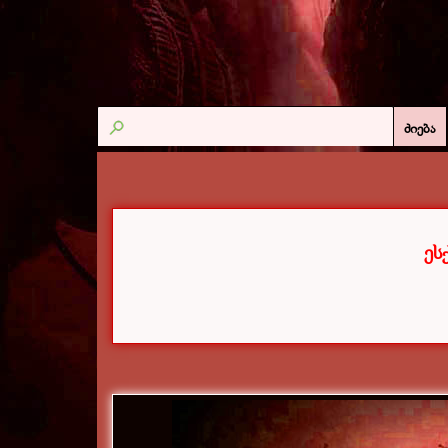
ძიება
ეს