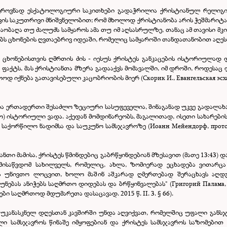
ეროვნად ესქატოლოგიური საკითხები გადაჭრილია ქრისტიანულ რელიგი
ის საკუთრივი მნიშვნელობით; რომ მხოლოდ ქრისტიანობა არის ჭეშმარიტად
ბაღა თუ ძალუძს სამყაროს ამა თუ იმ აღსასრულზე, თანაც ამ თავისი მკი
ობს ცხონების ღვთაებრივ იდეაში, რომელიც სამყაროში თანდათანობით აღე
ი ცხონებისთვის ღმრთის ძის - იესუს ქრისტეს განკაცების ისტორიულად
ფაქტს, მას ქრისტიანთა მზერა გადააქვს მომავალში, იმ დროში, როდესაც 
 იქნება გათავისებული კაცობრიობის მიერ (Скорик И., Евангельская эсхат
 ერთადერთი შესაძლო ზეციური სასუფეველია, შინაგანად უკვე გადალახა 
ო) ისტორიული ვადა. აქედან მომდინარეობს, მაგალითად, ისეთი სახარე
აქორწილო ნადიმსა და საუკუნო სამსჯავროზე (Иоанн Мейендорф, протопр
ნთი მამისა, ქრისტეს წმინდებიც გაბრწყინდებიან მზესავით (მათე 13:43) 
საწვდომ სახილველს, რომელიც, ახლა, ზომიერად ეცხადება ვითარცა 
 უნივთო ლოცვით, ხოლო მაშინ აშკარად ღმერთებად შერაცხავს აღდგო
ნებას ანიჭებს საღმრთო დიდებას და ბრწყინვალებას" (Григорий Палама, с
ადები საღმრთოდ მდუმარეთა დასაცავად. 2015 წ. II. 3.
§
66).
მ უკანასკნელ დღესთან კავშირში უნდა აღვიქვათ, რომელშიც უფალი განსჯ
ელი სამსჯავროს წინაშე იმყოფებიან და ქრისტეს სამსჯავროს საზომები