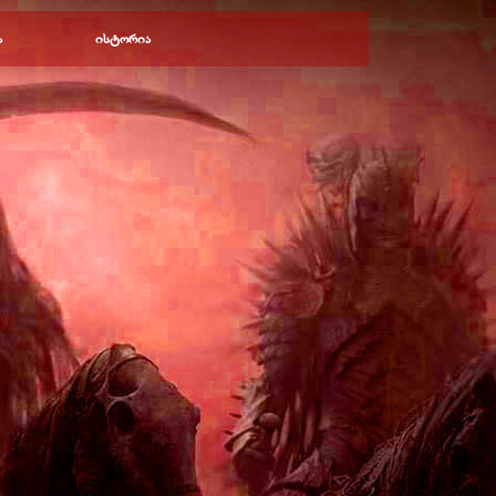
ა
ისტორია
▼
▼