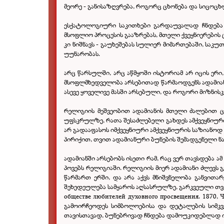
მეორე - განისაზღვრება, როგორც ცხონება და სიცოცხ
ესქატოლოგიური საკითხები გარდაუვალად ჩნდება ა
მსოფლიო პროცესის გააზრებას, მთელი ქვეყნიერების 
კი ნიშნავს - გაუხეშებას სულიერ მიმართებაში, საკ
უუნარობას.
არც წარსულში, არც აწმყოში ისტორიამ არ იცის ე
მსოფლმხედველობა არსებითად წარმაოდგენს ადამიანის
ასევე ყოველივე მასში არსებული, და როგორი მიზნისკე
რელიგიის მეშვეობით ადამიანის მთელი ძალებით ც
უფსკრულზე, რათა შესაძლებელი გახდეს ამქვეყნიური
არ გადააფასოს იმქვეყნიური ამქვეყნიურის საზიანოდ 
პირიქით, თვით ადამიანური ბუნების შემადგენელი ნ
ადამიანში არსებობს ისეთი რამ, რაც ვერ თავსდება ა
პოვებს რელიგიაში. რელიგიის მიერ ადამიანი ძლევ
წარმართ ერში, და არა აქვს მნიშვნელობა განვითა
შეხედეულება სამყაროს აღსასრულზე, გარკვეული თვალს
обществе любителей духовного просвещения. 1870,
გამოირჩეოდეს სიმბოლოებისა და დეტალების სიმკვ
თავისთავად, ბუნებრივად ჩნდება დამოუკიდებლად ი