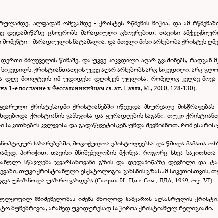
რულამდე, ალფადან ომეგამდე - ქრისტეს რწმენის ნიჭია, და ამ რწმენა
დევ დედამიწაზე ცხოვრობს მარადიული ცხოვრებით, თავისი ამქვეყნიუ
ი მომენტი - მარადიულის ნატამალია, და მთელი მისი არსებობა ქრისტეს ღმ
თადერთი მძლეველის წინაშე, და უკვე სიკვდილი აღარ გვაშინებს, რადგან
კვდილს. ქრისტიანთათვის უკვე აღარ არსებობს არც სიკვდილი, არც გლოვა
ლა დღე მიილტვის იმ უდიდესი დღისკენ უფლისა, რომელიც კვლავ მოვა
 1-е послание к Фессалоникийцам св. ап. Павла, М., 2000, 128-130).
ყვარული ქრისტესადმი ქრისტიანებში იწვევდა მხურვალე მისწრაფებას 
ლი ხდებოდა ქრისტიანის განსჯისა და ყურადღების საგანი. თუკი ქრისტია
საკითხების კვლევისა და გადაწყვეტისკენ. უნდა შევნიშნოთ, რომ ეს არის 
ნოპტიკურ სახარებებში, მოციქულთა ეპისტოლეებსა და წმიდა მამათა თხ
ამედ, პირიქით, თავისი მნიშვნელობის მქონეა, როგორც სხვა საკითხთა
სტიანული სწავლება ჯვარსახოვანი გზის და დედამიწაზე დევნილი და ტ
ევაში, თუკი ქრისტიანული ესქატოლოგია გახსნის გზას ამ სიკეთისთვის, თუ 
 უმიზნო და უაზრო გახდება (Скорик И., Цит. Соч., ЛДА, 1969, стр. VI).
სრულყოფილ მნიშვნელობას იძენს მხოლოდ სამყაროს აღსასრულის ქრისტი
რტო ბუნებრივია, არამედ უკიდურესად საჭიროა ქრისტიანულ რელიგიაში.