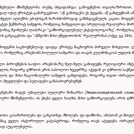
სენებული მნიშვნელობა თუმც სხვადასხვაა გამოყენების თვალსაზრისით,
იესუ ქრისტეს გამარჯვებით: "აწ განისჯება ეს ქვეყანა, აწ განდევნიან ა
ც ძველი აღთქმის ეპოქისგან ხარისხობრივად განსხვავებულს. კაცთა მოდ
ისტეს ჭეშმარიტ სამეფოს, რომელიც ნამდვილი და სრულიად რეალურია მორწ
). ამიტომაც შეიძლება ლაპარაკი "განხორციელებულ ესქატოლოგიაზე", რომელს
ს განკაცებისა და "აწმყოში მისი ქმედითობის" რეალურობას (იქვე. გვ. 264).
მოდგმის საცხოვნებლად, დადგა ქრისტე მაცხოვრის პირველი მოსვლით, ღმ
რომელშიც არსებობს ხილული სამყარო, და თავის კულმინაციას უფლის მე
ი პიროვნების საიქიო არსებობაზე ნელ-ნელა განიდევნა რელიგიური ინ
ლის, როგორც ღმრთის ერის საბოლოო ხვედრზე, აქედან კი ღმრთის საქმე
ლის და მისი ნაციონალური სამეფოს განდიდება, როგორც თვით ისრაელის 
ნი, მღვდლები და ბელადები განასახიერებდნენ.
ებაში ჩადეს უმაღლესი სულიერი შინაარსი (Энциклопедический словарь, Б
რი მნიშვნელობა. ის ეხება ყველა ხალხს. მისი განხორციელება არის ღმრ
ოთა გასამართლება და განკითხვა, მხილება და დამხობა, ამასთან კი მთ
ომაც ყველა ისტორიული კატასტროფა, რომელიც თავს ატყდება ისრაელს,
ად აუცილებელია.