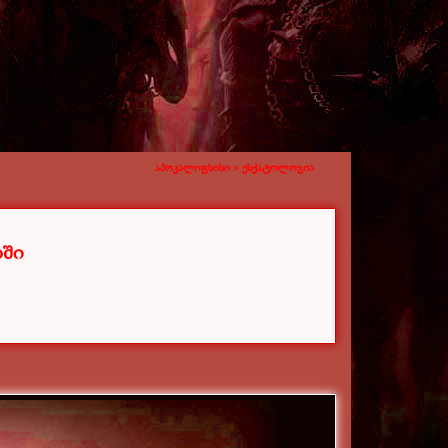
აპოკალიფსისი >
ესქატოლოგია
ბში