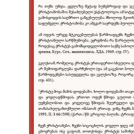
რა თქმა უნდა, ყველაზე მეტად ბუნებრივად და ჯ
ქრისტიანობაშია შესაძლებელი ესქატოლოგია ამ სიტყვ
გამოსყიდვის საღმრთო განგებულება, მხოლოდ მკითხაო
საფუძველი. ქრისტიანობა კი ამგვარ საყრდენს პუოლ
ამ იდეის ურყევ მტკიცებულებას წარმოადგენს ჩვენ
ქრისტიანული სარწმუნოება. ეყრდნობა რა წარსულის 
როდესაც ქრისტეს გამომსყიდველობითი საქმე საბოლოოდ
зрения, Курс. Соч., машинопись, ЛДА, 1969, стр. IV).
ეკლესიამ, რომელიც ქრისტეს ერთადერთი სხეულია და
არ შემოიფარგლება დარჩენილი (და ამ გაგებით ბოლ
წარმოდგენები სასუფეველსა და ეკლესიაზე, როგორც ს
стр. 431).
"ქრისტე მოვა მამის დიდებაში, ხოლო დიდებაში თავია
და ყოვლადწმიდას, ერთით ოდენ წმიდა გულით მი
უვნებლობით და ყოველივე წმიდას შეურეველი და
თანასახელგანთქმულთ იმასთან ერთად, ვინც ჩვენს ბუ
1995, II. 3 66//598) (ქართ.: წმ. გრიგოლ პალამა. ტრი
ჩვენ ქრისტიანები, ჩვენი სიცოცხლის ყოველი დღე ი
ცხოვრებას ისე გადიან, თითქოსდა ქრისტეს საშინ