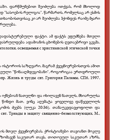
აში. დარწმუნებით შეიძლება ითქვას, რომ მხოლოდ
 "სასოების რელიგია". წარმართს, რომელსაც არ ესმის
თხაობისთვისაც კი არ შეიძლება ჰქონდეს რაიმე მყარი
სრულება.
 დადასტურებული ფაქტი. ამ ფაქტს ეფუძნება მთელი
დასრულდება ადამიანის ცხონების ღვთაებრივი გეგმა,
ология, освещаемая с христианской этической точки
ისტორიის საზღვარი, მაგრამ ქვეყნიერებისთვის ამით
ბისეული "წინააღმდეგობანი", როგორიცაა ერთდროული
. Жизнь и труды свт. Григория Паламы, СПб, 1997,
და იქნებიან ნათელნი და იხილავენ ნათელს, მხიარულსა
წინდი მათ, ვინც აღემატა ყოველივე დაწყევლილს
მის ძეებს (ლუკა 20:36), თანაუკვდავყოფილთ და
вт. Триады в защиту священно-безмолствующих, М.,
ის მთელ ქვეყნიერებას. ქრისტიანები თავიანთ მოკლე
თ ზომავენ საკუთარ თავს, თითოეულ საკუთარ აზრს,