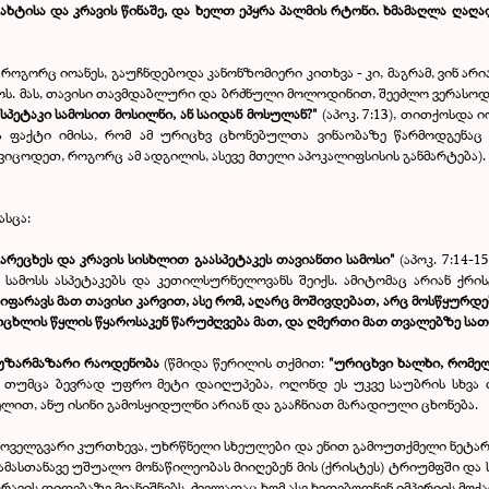
ტახტისა და კრავის წინაშე, და ხელთ ეპყრა პალმის რტონი. ხმამაღლა ღაღა
როგორც იოანეს, გაუჩნდებოდა კანონზომიერი კითხვა - კი, მაგრამ, ვინ არია
. მას, თავისი თავმდაბლური და ბრძნული მოლოდინით, შეეძლო ვერასოდეს
ს სპეტაკი სამოსით მოსილნი, ან საიდან მოსულან?"
(აპოკ. 7:13), თითქოსდა ი
 ფაქტი იმისა, რომ ამ ურიცხვ ცხონებულთა ვინაობაზე წარმოდგენაც არ
ცოდეთ, როგორც ამ ადგილის, ასევე მთელი აპოკალიფსისის განმარტება). მა
ასცა:
რეცხეს და კრავის სისხლით გაასპეტაკეს თავიანთი სამოსი"
(აპოკ. 7:14-
ს სამოსს ასპეტაკებს და კეთილსურნელოვანს შეიქს. ამიტომაც არიან ქრი
იფარავს მათ თავისი კარვით, ასე რომ, აღარც მოშივდებათ, არც მოსწყურდე
იცოცხლის წყლის წყაროსაკენ წარუძღვება მათ, და ღმერთი მათ თვალებზე ს
უზარმაზარი რაოდენობა
(წმიდა წერილის თქმით:
"ურიცხვი ხალხი, რომე
 თუმცა ბევრად უფრო მეტი დაიღუპება, ოღონდ ეს უკვე საუბრის სხვა თ
ელით, ანუ ისინი გამოსყიდულნი არიან და გააჩნიათ მარადიული ცხონება.
ს ყოველგვარი კურთხევა, უხრწნელი სხეულები და ენით გამოუთქმელი ნეტარ
ს; ამასთანავე უშუალო მონაწილეობას მიიღებენ მის (ქრისტეს) ტრიუმფში 
ავის დიდებაზე მიანიშნებს. ძველადაც ხომ ასე ხვდებოდნენ იმპერიის მოქა