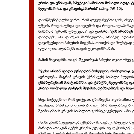
ერისა და ენისაგან, სპეტაკი სამოსით მოსილი იდგა 
მჯდომარისა, და კრავისგან არის!"
(აპოკ. 7:9-10).
დარწმუნებულნი ვართ, რომ ყოველ ჩვენთაგანს, ისევე 
უწყის, როდის უნდა დაიდუმოს და როდის ილაპარაკოს
მიმართა "ერთმა უხუცესმა" და უთხრა:
"ვინ არიან ე
დაიდუმა, არ დაიწყო მარჩიელობა, არამედ აღიარა
დავიწყებდით პასუხის მიცემას, თითქოსდა ზუსტად ვი
დუმილით აღიარებს თავის უცოდინრობას.
მაშინ მხცოვანმა თავის შეკითხვას პასუხი თვითონვე გ
"ესენი არიან დიდი ურვიდან მოსულნი, რომელთაც გა
აყროლებს, მაგრამ კრავის (ქრისტეს) სისხლი სული
ემსახურებიან მის ტაძარში, და ტახტზე მჯდომარე და
კრავი, რომელიც ტახტის შუაშია, დამწყემსავს და ს
სხვა სიტყვებით რომ ვთქვათ, ცხონდება ადამიანთა
ათასები, არამედ მილიონები, თუ არა მილიარდები,
შეიმოსებიან კრავის სისხლით განსპეტაკებული სამოს
ისინი გაიმარჯვებენ და ექნებათ მომავალი საუკუნი
მარადის თაყვანსცემენ კრავსა უფალს, იესუ ქრისტე
ეპყრათ პალმის რტოები გამარჯვების სიხარულსა და კრ