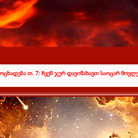
მოცხადება თ. 7: ჩვენ ჯერ დავინახავთ საოცარ მოვლე