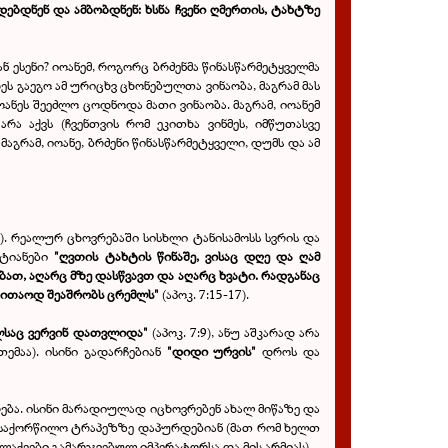
დებდნენ და ამბობდნენ: ხსნა ჩვენი ღმერთის, ტახტზე
ნ ესენი? იოანემ, როგორც ბრძენმა წინასწარმეტყველმა
 გაეგო ამ ურიცხვ ცხონებულთა ვინაობა, მაგრამ მას
ოანეს შეეძლო ცოდნოდა მათი ვინაობა. მაგრამ, იოანემ
ა აქვს (ჩვენთვის რომ ეკითხა ვინმეს, იმწუთასვე
გრამ, იოანე, ბრძენი წინასწარმეტყველი, დუმს და ამ
15). რეალურ ცხოვრებაში სისხლი ტანისამოსს სვრის და
სტიანები
"ღვთის ტახტის წინაშე, ვისაც დღე და ღამ
ბათ, აღარც მზე დასწვავთ და აღარც ხვატი. რადგანაც
ათითაოდ შეაშრობს ცრემლს"
(აპოკ. 7:15-17).
ლსაც ვერვინ დათვლიდა"
(აპოკ. 7:9), ანუ აშკარად არა
ემაა). ისინი გადარჩებიან
"დიდი ურვის"
დროს და
ება. ისინი მარადიულად იცხოვრებენ ახალ მიწაზე და
და საქორწილო ტრაპეზზე დაპურდებიან (მათ რომ ხელთ
ლაქეები გამარჯვებულ იმპერატორსა და მის არმიას).