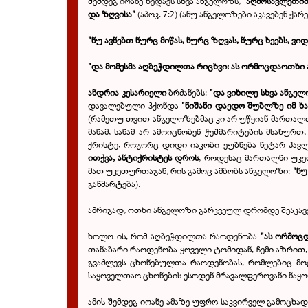
შემდეგ იოანე ხედავს სხვა ანგელოზს,
"აღმოსავლეთით
და ზღვისა
"
(აპოკ. 7:2) (ანუ ანგელოზები აკავებენ ქ
"ნუ ავნებთ ნურც მიწას, ნურც ზღვას, ნურც ხეებს, ვ
"და მომესმა აღბეჭდილთა რიცხვი: ას ორმოცდაოთხი 
ანდრია კესარიელი
ბრძანებს:
"და ვიხილე სხვა ანგელ
დავალებული ჰქონდა
"ნიშანი დაედო შუბლზე იმ ხა
(რამეთუ თვით ანგელოზებმაც კი არ უწყიან მართალთა
მანამ, სანამ არ ამოიცნობენ ჭეშმარიტების მსახურ
ქრისტე, როგორც დიდი იაკობი ეუბნება ნეტარ პავლ
ითქვა, ანტიქრისტეს დროს
, როდესაც მართალნი უკე
მათ უკეთურთაგან, რის გამოც ამბობს ანგელოზი:
"ნუ
განმარტება).
ამრიგად, ოთხი ანგელოზი გარკვეულ დრომდე შეაკავებ
ხოლო ის, რომ აღბეჭდილთა რაოდენობა
"ას ორმოც
თანაბარი რაოდენობა ყოველი ტომიდან, ჩემი აზრი
გვაძლევს ცხონებულთა რაოდენობას, რომლებიც მო
საყოველთაო ცხონების ესოდენ მრავალფეროვანი ნაყოფ
ამის შემდეგ იოანე ამაზე უფრო საკვირველ გამოცხად