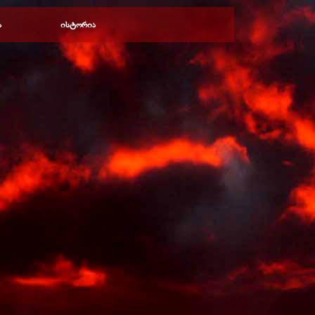
ა
ისტორია
▼
▼