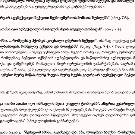
 აღმომავალს, რომელსაც ჰქონდა ცოცხალი ღმერთის ბეჭედი,
და ხმამაღლა 
არებს განადგურებისა, უბედურებებისა და კატასტროფებისა).
იდრე არ აღვბეჭდავთ ბეჭდით ჩვენი ღმერთის მონათა შუბლებს"
(აპოკ. 7:3).
ათასი იყო აღბეჭდილი ისრაელის ძეთა ყოველი ტომიდან"
(აპოკ. 7:4).
ოზი, ... რომელსაც ჰქონდა ცოცხალი ღმერთის ბეჭედი"
. ის, რაც ოდესღაც 
ლხისთვის, რომელიც კვნესის და მოთქვამს"
(შეად. ეზეკ. 9:4), - რათა 
 სათნოებები), - იგივე ეცხადება ახლა ნეტარ იოანესაც, როდესაც უმთავრ
თ, რომლებიც ბეჭდით იქნებიან აღბეჭდილნი. ეს ნაწილობრივ აღსრულდა მ
ეს, და განერიდნენ რომაელთა მიერ იერუსალიმის გაპარტახებას, მაგრამ
თურთა წინაშე გაბედულად და შეურცხვენლად ატარებენ ქრისტეს ნიშანს.
 ავნებთ ნურც მიწას, ნურც ზღვას, ნურც ხეებს, ვიდრე არ აღვბეჭდავთ ბეჭ
ს ქარებს დედამიწაზე, სანამ ღმრთის მონებათა შუბლები აღიბეჭდებიან. ე
და ოთხი ათასი იყო ისრაელის ძეთა ყოველი ტომიდან",
ანდრია კესარიელ
თ, უთითებს მოციქულებრივი თესლის ნაყოფიერებას, რადგან თორმეტი რი
ციქულთა მიერ დათესილი სწავლების მოწაფეები იყვნენ დედამიწაზე ღმ
ი აღმოაცენა" (აპოკალიფსისის განმარტება).
ებას ხედავს:
"შემდგომ ამისა, გავიხედე და, აჰა, ურიცხვი ხალხი, რომელს