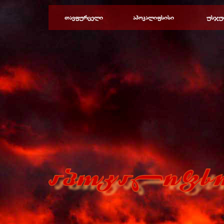
Перейти к контенту
თავფურცელი
აპოკალიფსისი
უსჯუ