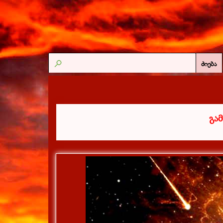
ძიება
გა