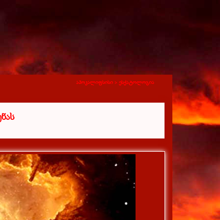
აპოკალიფსისი >
ესქატოლოგია
ნას