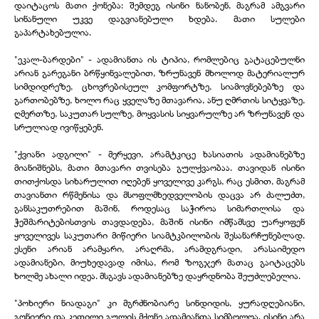
დაიტაცოს მათი ქონება: შემდეგ ისინი ნანობენ, მაგრამ ამგვარი
სინანული უკვე დაგვიანებული ხდება. მათი სულები
გაპარტახებულია.
"ეკალ-
ბარდები" -
ადამიანთა ის ტიპია, რომლებიც გატაცებულნი
არიან გარეგანი ბრწყინვალებით, ზრუნავენ მხოლოდ მატერიალურ
სიმდიდრეზე, ცხოვრებისეულ კომფორტზე, სიამოვნებებზე და
გართობებზე, ხოლო რაც ყველაზე მთავარია, ანუ ღმრთის სიტყვაზე,
ღმერთზე, საკუთარ სულზე, მოყვასის სიყვარულზე არ ზრუნავენ და
სრულიად ივიწყებენ.
"ქვიანი ადგილი" -
მერყევი, არამტკიცე ხასიათის ადამიანებზე
მიანიშნებს, მათი მთავარი თვისება გულქვაობაა. თავიდან ისინი
თითქოსდა სიხარულით იღებენ ყოველივე კარგს, რაც ესმით, მაგრამ
თავიანთი რწმენისა და მსოფლმხედველობის დაცვა არ ძალუძთ,
განსაკუთრებით მაშინ, როდესაც საჭიროა სიმართლისა და
ჭეშმარიტებისთვის თავდადება, მაშინ ისინი იმწამსვე უარყოფენ
ყოველივეს საკუთარი მიწიერი სიამტკბილობის შესანარჩუნებლად.
ესენი არიან არამყარი, არაღრმა, არამდგრადი, არასაიმედო
ადამიანები, მიუხედავად იმისა, რომ ზოგჯერ მათაც გაიტაცებს
ხოლმე ახალი იდეა. მსგავს ადამიანებზე დაყრდნობა შეუძლებელია.
"პოხიერი ნიადაგი" კი მგრძნობიარე სინდიდის, ყურადღებიანი,
გონიერი და კეთილი გულის მქონე ადამიანთა სიმბოლოა. ისინი არა