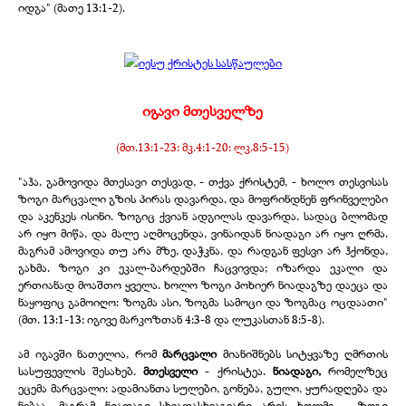
იდგა" (მათე 13:1-
2).
იგავი მთესველზე
(მთ.13:1-
23: მკ.4:1-
20: ლკ.8:5-
15)
"აჰა, გამოვიდა მთესავი თესვად, -
თქვა ქრისტემ, -
ხოლო თესვისას
ზოგი მარცვალი გზის პირას დავარდა, და მოფრინდნენ ფრინველები
და აკენკეს ისინი. ზოგიც ქვიან ადგილას დავარდა, სადაც ბლომად
არ იყო მიწა, და მალე აღმოცენდა, ვინაიდან ნიადაგი არ იყო ღრმა.
მაგრამ ამოვიდა თუ არა მზე, დაჭკნა, და რადგან ფესვი არ ჰქონდა,
გახმა. ზოგი კი ეკალ-
ბარდებში ჩაცვივდა; იზარდა ეკალი და
ერთიანად მოაშთო ყველა. ხოლო ზოგი პოხიერ ნიადაგზე დაეცა და
ნაყოფიც გამოიღო: ზოგმა ასი, ზოგმა სამოცი და ზოგმაც ოცდაათი"
(მთ. 13:1-
13; იგივე მარკოზთან 4:3-
8 და ლუკასთან 8:5-
8).
ამ იგავში ნათელია, რომ
მარცვალი
მიანიშნებს სიტყვაზე ღმრთის
სასუფევლის შესახებ.
მთესველი
-
ქრისტეა.
ნიადაგი,
რომელზეც
ეცემა მარცვალი: ადამიანთა სულები, გონება, გული, ყურადღება და
ნებაა. მაგრამ ნიადაგი სხვადასხვაგვარი არის ხოლმე -
ზოგი