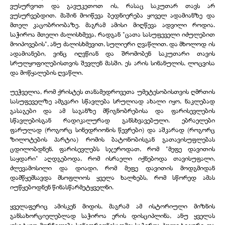
ვუსურვოთ და გავუკეთოთ ის, რასაც საკუთარ თავს არ
ვუსურვებდით. მაშინ მოიწევა ბედნიერება ყოველ ადამიანზე და
მთელ კაცობრიობაზე. მაგრამ ამისი მიღწევა ადვილი როდია.
საჭიროა მთელი ძალისხმევა, რადგან "ცათა სასუფეველი იძულებით
მოიპოვების", ანუ ძალისხმევით, სულიერი ღვაწლით. და მხოლოდ ის
ადამიანები, ვინც იღვწიან და შრომობენ საკუთარი თავის
სრულყოფილებისთვის შევლენ მასში. ეს არის სინანულის, ლოცვისა
და მოწყალების ღვაწლი.
უეჭველია, რომ ქრისტეს თანამედროვეთა უმეტესობისთვის ღმრთის
სასუფეველზე ამგვარი სწავლება სრულიად ახალი იყო, ნაკლებად
გასაგები და ამ საგანზე მწიგნობრებისა და ფარისევლების
სწავლებისგან რადიკალურად განსხვავებული. ებრაელები
ფარულად (როგორც სინედრიონის წევრები) და აშკარად (როგორც
ზილოტების პარტია) რომის ბატონობისგან გათავისუფლებას
ცდილობდნენ. ფარისევლებს სჯეროდათ, რომ "მეფე დავითის
საყდარი" აღდგებოდა, რომ ისრაელი იქნებოდა თავისუფალი,
ძლევამოსილი და დიადი, რომ მეფე დავითის მოდგმიდან
დამწყემსავდა მსოფლიოს ყველა ხალხებს, რომ სწორედ ამას
იუწყებოდნენ წინასწარმეტყველნი.
ყველაფერიც ამისკენ მიდის, მაგრამ ამ ისტორიული მიზნის
განსახორციელებლად საჭიროა ერის დისციპლინა, ანუ ყველას