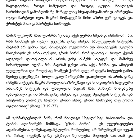
ნაყოფიერია, ზოგი საშუალო და ზოგიც ცუდი. ნიადაგის
ხარისხიდან გამომდინარე მარცვალიც სხვადასხვანაირად იზრდება.
იგავი მარტივი იყო, მაგრამ მოწაფეებმა მისი აზრი ვერ გაიგეს და
ქრისტეს მისი განმარტება სთხოვეს.
მაშინ უფალმა მათ უთხრა: "ვისაც აქვს ყურნი სმენად, ისმინოს!... აი,
რას ნიშნავს ეს იგავი: ყველას, ვინც ისმენს სასუფევლის სიტყვას,
მაგრამ არ ესმის იგი, მიადგება უკეთური და მოსტაცებს გულში
ჩათესილს: ეს არის თესლი, გზის პირას რომ დაითესა. ხოლო ქვიან
ადგილას დათესილი ის არის, ვინც ისმენს სიტყვას და მაშინვე
სიხარულით იღებს მას. მაგრამ ფესვი არა აქვს მასში, და ამიტომ
უდღეურია; და როდესაც მოაწევს ჭირის დღე ან დევნა სიტყვის გამო,
მყისვე ცდუნდება. ხოლო ეკალ-
ბარდებში დათესილი ის არის, ვინც
ისმენს სიტყვას, მაგრამ სოფლის საზრუნავი და სიმდიდრის საცდური
აშთობენ სიტყვას და უნაყოფოს ხდიან მას. პოხიერ ნიადაგზე
დათესილი კი ის არის, ვინც ისმენს და კიდეც შეიგნებს სიტყვას, და
ამიტომაც გამოაქვს ნაყოფი; ერთი ასად, ერთი სამოცად თუ ერთი
ოცდაათად" (მათე 13:19-
23).
ამ განმარტებიდან ჩანს, რომ ნიადაგი სხვადასხვა ხასიათისა და
ტიპის ადამიანებს ნიშნავს. "გზის პირი" -
ეს უყურადღებო
ადამიანებია, გონებაგაფანტულნი, რომლებიც არ ზრუნავენ დაიცვან
ის, რასაც იღებენ. ვინც გნებავთ შეიძლება მივიდეს მათთან და