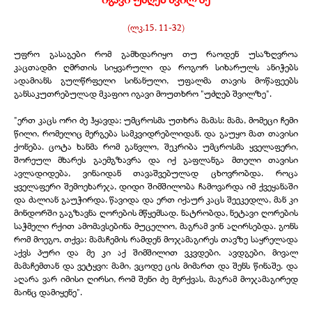
(ლკ.15. 11-
32)
უფრო გასაგები რომ გამხდარიყო თუ რაოდენ უსაზღვროა
კაცთადმი ღმრთის სიყვარული და როგორ სიხარულს ანიჭებს
ადამიანს გულწრფელი სინანული, უფალმა თავის მოწაფეებს
განსაკუთრებულად მკაფიო იგავი მოუთხრო "უძღებ შვილზე".
"ერთ კაცს ორი ძე ჰყავდა; უმცროსმა უთხრა მამას: მამა, მომეცი ჩემი
წილი, რომელიც მერგება სამკვიდრებლიდან. და გაუყო მათ თავისი
ქონება. ცოტა ხანმა რომ განვლო, შეკრიბა უმცროსმა ყველაფერი,
შორეულ მხარეს გაემგზავრა და იქ გაფლანგა მთელი თავისი
ავლადიდება, ვინაიდან თავაშვებულად ცხოვრობდა. როცა
ყველაფერი შემოეხარჯა, დიდი შიმშილობა ჩამოვარდა იმ ქვეყანაში
და ძალიან გაუჭირდა. წავიდა და ერთ იქაურ კაცს შეეკედლა, მან კი
მინდორში გაგზავნა ღორების მწყემსად. ნატრობდა, ნეტავი ღორების
საჭმელი რქით ამომავსებინა მუცელიო, მაგრამ ვინ აღირსებდა. გონს
რომ მოეგო, თქვა: მამაჩემის რამდენ მოჯამაგირეს თავზე საყრელადა
აქვს პური და მე კი აქ შიმშილით ვკვდები. ავდგები, მივალ
მამაჩემთან და ვეტყვი: მამი, ვცოდე ცის მიმართ და შენს წინაშე. და
აღარა ვარ იმისი ღირსი, რომ შენი ძე მერქვას, მაგრამ მოჯამაგირედ
მაინც დამიყენე".