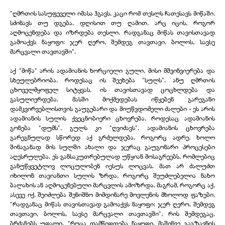
"ღმრთის სასუფეველი იმასა ჰგავს, კაცი რომ თესლს ჩათესავს მიწაში.
სძინავს თუ დგება, დღისით თუ ღამით, არც იცის, როგორ
აღმოცენდება და იზრდება თესლი. რადგანაც მიწას თავისთავად
გამოაქვს ნაყოფი: ჯერ ღერო, შემდეგ თავთავი, ბოლოს, სავსე
მარცვალი თავთავში".
აქ "მიწა" არის ადამიანის ხორციელი გული, მისი მშვინვიერება და
სხეულებრიობა. როდესაც ის შეეხება "სულს", ანუ ღმრთის
ცხოველმყოფელ სიტყვას, ის თავისთავად ცოცხლდება და
გასულიერდება. მასში მოქმედებას იწყებენ გარეგანი
დამკვირვებლისთვის გაუგებარი და მიუწვდომელი ძალები -
ეს არის
ადამიანის სულის ქვეცნობიერი ცხოვრება, როდესაც ადამიანის
გონება "დუმს", გულს კი "ღვიძავს". ადამიანის ცხოვრება
გარეგნულად სწორედ აქ გრძელდება, როგორც ადრე, ხოლო
შინაგანად მის სულში ახალი და ჯერაც გაუგონარი პროცესები
აღესრულება. ეს განსაკუთრებულად უწყიან მოსაგრეებს, რომლებიც
განუწყვეტლივ ლოცულობენ იესუს ლოცვას. მათ არ ძალუძთ
იხილონ თავიანთი სულის ზრდა, როგორც შეუძლებელია ნახო
ბალახის ან აღმოცენებული მარცვლის ამოზრდა. მაგრამ, როგორც აქ,
ასევე იქ, შეიძლება შენიშნო მიმდინარე მოვლენის მხოლოდ ფაზები,
"რადგანაც მიწას თავისთავად გამოაქვს ნაყოფი: ჯერ ღერო, შემდეგ
თავთავი, ბოლოს, სავსე მარცვალი თავთავში", რის შემდეგაც,
ბრძანებს უფალი, "როცა დამწიფდება ნაყოფი, მაშინვე გაგზავნის