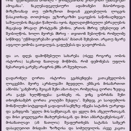
ამოცანაა". ნაკლებადეკლესიური ადამიანები მასობრივად,
მიზეზიანად თუ უმიზეზოთ მიდიან კვეთებულის ლოცვის
წასაკითხად, თითქოსდა ეგზორციზმი გაცივების საწინააღმდეგო
საშუალების მსგავსი წამლობა იყოს. ძველაღთქმისეული ებრაელების
მსგავსად მრავალ ქრისტეანს ეშინია, ერთის მხრივ უნებლიედ არ
შეიბილწოს, ხოლო მეორეს მხრივ -
თვითონ შებილწოს რომელიმე
სიწმიდე "უწმიდურებაში ყოფნისას" მასთან შეხებით. არცთუ მცირე
ადგილი ეთმობა გათვალვას, გაფუჭებას და ჯადოქრობას.
და აი, დღეს დამოწმებული სახარება (ისევე როგორც იობის
ისტორია) საკმაოდ ნათლად მოწმობს, რომ დემონებას უფლის
ნებართვის გარეშე არაფრის ქმნა არ შეუძლიათ.
ღადარინელ ღორთა ისტორია გვახსენდება კათაკმევლობის
ლოცვებში. მეორე აკრძალვაში მღვდელი, ეშმაკის მისამართით
ამბობს: "განეშორე, შეიცან შენი ამაო ძალი, რომელსაც ღორთა ზედაც
არა გაქვს ხელმწიფება: გაიხსენე ის, ვინც გიბრძანა შენი
თხოვნისამებრ ღორთა კოლტში შესვლა". შემდეგ კი საიდუმლოს
მონაწილენი სიტყვიდან გადადიან საქმეზე: იწყება სატანის უარყოფა
და განდგომა "ყველა მის საქმეთაგან, და ყველა მის ანგელოზთაგან,
და მისი ყოველგვარი მსახურებისაგან, და მისი ამპარტავნებისაგან",
მოსანათლავი (ან ნათლია) შეაფურთხებს სატანას სამჯერ
დასავლეთით მისდამი ზიზღისა და სიძულვილის, ასევე კაცთა