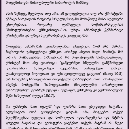
მოდგმისადმი მისი უძლური სიბოროტის ნიშნად.
ამის შემდეგ შეუძლია თუ არა, ან ვალდებულია თუ არა ქრისტეანი
ეშმაკი ჩათვალოს როგორც სრულფასოვანი მონაწილე მისი სულიერი
ცხოვრებისა, როგორც ღირსეული მოწინაარმდეგისა?
"მიმიფურთხებია ეშმაკისთვის"-
ო, უნდა ამბობდეს ჭეშმარიტი
ქრისტეანი და უნდა აფურთხებდეს კიდევაც მას.
როდესაც სახარებას ვკითხულობთ, ვხედავთ, რომ არა მარტო
მაცხოვარი განდევნიდა ეშმაკთ, არამედ ასეთი ძალა მიანიჭა მან
თავის მოწაფეებსაც. აგზავნიდა რა მოციქულებს საქადაგებლად,
ქრისტემ მათ ასე დაარიგა: "განკურნეთ სნეულნი, განწმინდეთ
კეთროვანნი, აღადგინეთ მკვდარნი, განდევნეთ ეშმაკნი;
უსასყიდლოდ მიგიღიათ და უსასყიდლოდვე გაეცით" (მათე 10:8).
და როდესაც სამოცდაათი მოციქული დაბრუნდა, მათ სიხარულით
ამცნეს მოძღვარს: "სამოცდაათნი (მოციქულნი) სიხარულით
დაბრუნდნენ" უთხრეს უფალს: "უფალო, ეშმაკნიც კი გვმორჩილებენ
შენი სახელით" (ლუკა 10:17).
რა უპასუხა მათ იესუმ? "და უთხრა მათ: ვხედავდი სატანას,
ელვასავით რომ ვარდებოდა ციდან. აჰა, მოგცემთ თქვენ
ხელმწიფებას გველთა და მორიელთა დათრგუნვისა და მტრის
ყოველი ძალისა; და ვერაფერი გავნებთ თქვენ. მაგრამ ის ნუკი
გახარებთ, რომ სულები გმორჩილებენ, არამედ ის გიხაროდეთ, რომ