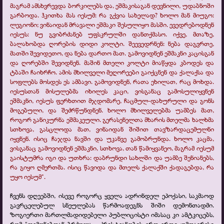
მაგრამ ამსხვრევდა ბორკილებს და, ეშმაკისაგან დევნილი, უდაბნოში
გარბოდა. ჰკითხა მას იესუმ: რა გქვია სახელად? ხოლო მან მიუგო:
ლეგიონი; ვინაიდან მრავალი ეშმაკი შესულიყო მასში. ევედრებოდნენ
იესუს: ნუ გვიბრძანებ უფსკრულში დანთქმასო. იქვე, მთაზე,
ბალახობდა ღორების დიდი კოლტი. შეევედრნენ: ნება დაგვრთე,
მათში შევიდეთო, და ნება დართო მათ. გამოვიდნენ ეშმაკნი კაცისგან
და ღორებში შევიდნენ. მაშინ მთელი კოლტი მიაწყდა კბოდეს და
ტბაში ჩაიხრჩო. ამის მხილველი მეღორეები გაიქცნენ და ქალაქსა და
სოფლებს მოსდეს ეს ამბავი. გამოვიდნენ, რათა ეხილათ, რაც მოხდა.
იესუსთან მისულებმა იხილეს კაცი, ვისგანაც გამოსულიყვნენ
ეშმაკნი, იესუს ფერხთით მჯდომარე, ჩაცმულ-
დახურული და გონს
მოგებული, და შეძრწუნდნენ. ხოლო მხილველებმა უამბეს მათ,
როგორ განიკურნა ეშმაკეული. გერასენელთა მხარის მთელმა ხალხმა
სთხოვა, გასცლოდა მათ, ვინაიდან შიშით თავზარდაცემულნი
იყვნენ. ისიც ჩაჯდა ნავში და უკანვე გამობრუნდა. ხოლო კაცმა,
ვისგანაც გამოვიდნენ ეშმაკნი, სთხოვა, თან წამიყვანეო, მაგრამ იესუმ
გაისტუმრა იგი და უთხრა: დაბრუნდი სახლში და უამბე შენიანებს,
რა გიყო ღმერთმა. ისიც წავიდა და მთელს ქალაქში ქადაგებდა, რა
უყო იესუმ".
ჩვენს დღეებში, ისევე როგორც ყველა ადრინდელ ეპოქასი, საკმაოდ
გავრცელებულ სნეულებას წარმოადეგნს შიში დემონთადმი.
ზოგიერთი მართლმადიდებელი პუბლიცისტი იმასაც კი ამტკიცებს,
რომ "დემონებთან ბრძოლა -
ქრისტეანობის ერთ-
ერთი უმთავრესი