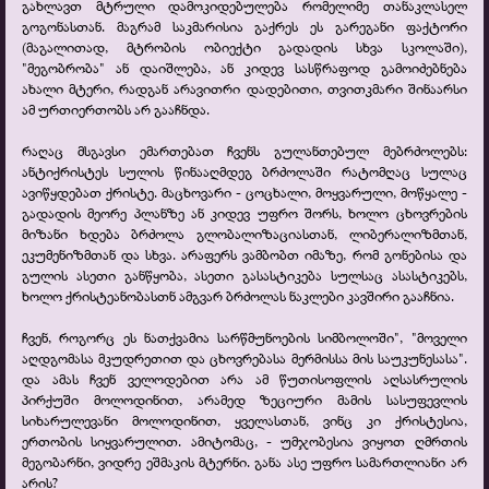
გახლავთ მტრული დამოკიდებულება რომელიმე თანაკლასელ
გოგონასთან. მაგრამ საკმარისია გაქრეს ეს გარეგანი ფაქტორი
(მაგალითად, მტრობის ობიექტი გადადის სხვა სკოლაში),
"მეგობრობა" ან დაიშლება, ან კიდევ სასწრაფოდ გამოიძებნება
ახალი მტერი, რადგან არავითრი დადებითი, თვითკმარი შინაარსი
ამ ურთიერთობს არ გააჩნდა.
რაღაც მსგავსი ემართებათ ჩვენს გულანთებულ მებრძოლებს:
ანტიქრისტეს სულის წინააღმდეგ ბრძოლაში რატომღაც სულაც
ავიწყდებათ ქრისტე. მაცხოვარი -
ცოცხალი, მოყვარული, მოწყალე -
გადადის მეორე პლანზე ან კიდევ უფრო შორს, ხოლო ცხოვრების
მიზანი ხდება ბრძოლა გლობალიზაციასთან, ლიბერალიზმთან,
ეკუმენიზმთან და სხვა. არაფერს ვამბობთ იმაზე, რომ გონებისა და
გულის ასეთი განწყობა, ასეთი გასასტიკება სულსაც ასასტიკებს,
ხოლო ქრისტეანობასთნ ამგვარ ბრძოლას ნაკლები კავშირი გააჩნია.
ჩვენ, როგორც ეს ნათქვამია სარწმუნოების სიმბოლოში", "მოველი
აღდგომასა მკუდრეთით და ცხოვრებასა მერმისსა მის საუკუნესასა".
და ამას ჩვენ ველოდებით არა ამ წუთისოფლის აღსასრულის
პირქუში მოლოდინით, არამედ ზეციური მამის სასუფევლის
სიხარულევანი მოლოდინით, ყველასთან, ვინც კი ქრისტესია,
ერთობის სიყვარულით. ამიტომაც, -
უმჯობესია ვიყოთ ღმრთის
მეგობარნი, ვიდრე ეშმაკის მტერნი. განა ასე უფრო სამართლიანი არ
არის?