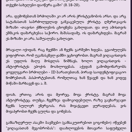
თქვენი სახელები დაიწერა ცაში" (მ. 18-
20).
არა, დემონებთან ბრძოლაში კი არ არის ქრისტეანობის არსი, და არც
სატანასთან საბრძოლველად განკაცებულა ქრისტე. ღმერთკაცის
მიზანი -
თავისი ქმნილების ცხოვნება გახლდათ. და თუ ამისთვის
ეშმაკის დამარცხებაა საჭირო, მაშასადამე, ის დამარცხდება. მაგრამ
ეს მიზანი კი არა, საშუალება გახლავთ.
მრავალი იქიდან, რაც ჩვენში ან ჩვენს გარშემო ხდება, გვაიძულებს
ვიფიქროთ, რომ უკანასკნელ ჟამში ვცხოვრობთ. მაგრამ ვიღაცისთვის
ეს უფლის მალე მოსვლას ნიშნავს, ხოლო ვიღაცისთვის -
ანტიქრისტეს ეპოქის მოახლოვებას. აქედან გამომდინარეობს
ყოველგვარი ბრძოლები -
ID ბარათებთან, პირად საიდენტიფიკაციო
ნომრებთან, პასპორტებთან, რომელთაც ხან წვავენ და ხან კიდევ
მიწაში მარხავენ და ა. შ.
დიახ, ერთიც არის და მეორეც. მოვა ქრისტე, მაგრამ მოვა
ანტიქრისტეც. თუმცა, ჩვენზეა დამოკიდებული, რაზე გავხარჯავთ
ჩვენს სულიერ ენერგიას, რას მივაქცევთ ყურადღებას, ვის
მივაპყრობთ ჩვენს გულსა და გონებას.
განსაზღვრულ ასაკში ბავშვები (განსაკუთრებით გოგონები) იწყებენ
"ვიღაცასთან მეგობრობას": დაახლოვების მთავარი საფუძველი