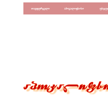
Перейти к контенту
თავფურცელი
აპოკალიფსისი
უსჯუ