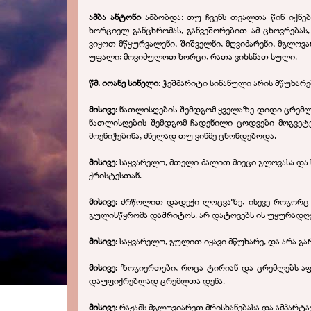
ამბა ანტონი
ამბობდა: თუ ჩვენს თვალთა წინ იქნებ
ხორციელ განცხრომას, განვეშორებით ამ ცხოვრებას
ვიყოთ მწყურვალენი, შიშველნი, მღვიძარენი, მგლოვ
უფალი; მოვიძულოთ ხორცი, რათა ვიხსნათ სული.
წმ. იოანე სინელი
: ჭეშმარიტი სინანული არის მწუხარ
მისივე
: ნათლისღების შემდგომ ყველაზე დიდი ცრემლ
ნათლისღების შემდგომ ჩადენილი ცოდვები მოგვეტევ
მოენიჭებინა, ძნელად თუ ვინმე ცხონდებოდა.
მისივე
: საყვარელო, მთელი ძალით მიეცი გლოვასა და
ქრისტესთან.
მისივე
: ძრწოლით დადექი ლოცვაზე, ისევე როგორც 
გულისწყრომა დაშრიტოს. არ დატოვებს ის უყურადღებ
მისივე
: საყვარელო, გულით იყავი მწუხარე, და არა გ
მისივე
: ზოგიერთები, როცა ტირიან და ცრემლებს აფრ
დაუფიქრებლად ცრემლთა დენა.
მისივე
: რაჟამს მგლოვიარეთ მრისხანებასა და ამპარტ