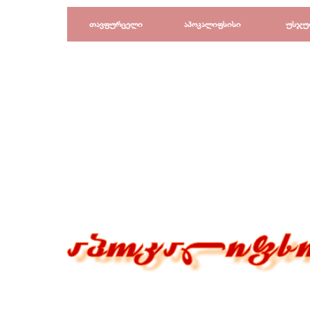
Перейти к контенту
თავფურცელი
აპოკალიფსისი
უსჯუ