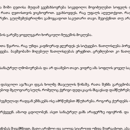
ა შიში ღვთისა მუდამ გვემახსოვრება სიკვდილი; მოვიძულებთ სოფელს დ
, რათა ღვთისთვის ვიცხოვროთ. გვახსოვდეს, რაც უფალს აღვუთქვით, რადგ
არენი, გულშემუსვრილნი; გამოვცადოთ საკუთარი თავი, შევიქენით თუ არ
ების გარეშე ყოველგვარი ხორციელი ნუგეშის მოკლება.
თა წყაროა, რაც უნდა კადნიერად ჟღერდეს ეს სიტყვები. ნათლისღება პი
ება. ბავშვობაში მიღებულ ნათლისღებას ვრყვნით, ცრემლებით კი ნათლი
 სანატრელ ლმობიერებას და არ დაანებო თავი, ვიდრე ამა სოფლის ყოველ სა
დასჯილი ავაზაკი დგას ხოლმე მსაჯულის წინაშე, რათა შენმა გარეგნობ
ოდ მგლოვიარე სულს, რომელიც ქვრივი დედაკაცის მსგავსად დამწუხრებული
არეგნულად; რადგან ეშმაკებს ისე აძრწუნებთ მწუხარება, როგორც ქურდებს 
ქვევენ, ამაოდ ცდილობენ, ასეთ სანატრელ ჟამს არაფერზე იფიქრონ. და ა
ავნებას შევამჩნევთ, მათი ცრემლი და გლოვა სიცრუედ უნდა შევრაცხოთ. აბა