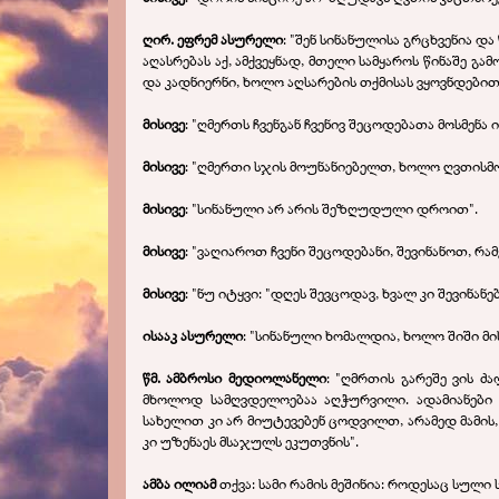
ღირ. ეფრემ ასურელი
: "შენ სინანულისა გრცხვენია 
აღასრებას აქ, ამქვეყნად, მთელი სამყაროს წინაშე გ
და კადნიერნი, ხოლო აღსარების თქმისას ვყოვნდებით
მისივე
: "ღმერთს ჩვენგან ჩვენივ შეცოდებათა მოსმენა 
მისივე
: "ღმერთი სჯის მოუნანიებელთ, ხოლო ღვთისმოშ
მისივე
: "სინანული არ არის შეზღუდული დროით".
მისივე
: "ვაღიაროთ ჩვენი შეცოდებანი, შევინანოთ, რა
მისივე
: "ნუ იტყვი: "დღეს შევცოდავ, ხვალ კი შევინანებ
ისააკ ასურელი
: "სინანული ხომალდია, ხოლო შიში მი
წმ. ამბროსი მედიოლანელი
: "ღმრთის გარეშე ვის ძ
მხოლოდ სამღვდელოებაა აღჭურვილი. ადამიანები 
სახელით კი არ მიუტევებენ ცოდვილთ, არამედ მამის,
კი უზენაეს მსაჯულს ეკუთვნის".
ამბა ილიამ
თქვა: სამი რამის მეშინია: როდესაც სულ