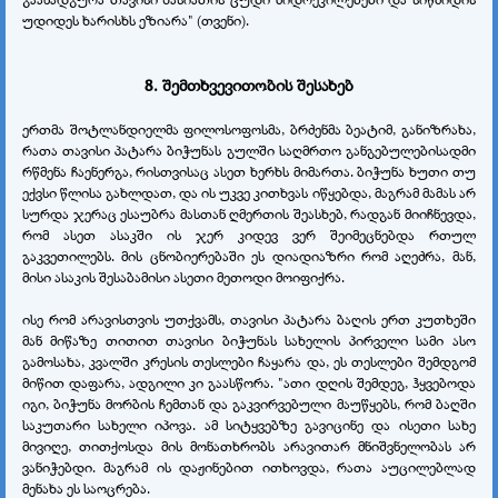
უდიდეს ხარისხს ეზიარა" (თვენი).
8.
შემთხვევითობის შესახებ
ერთმა შოტლანდიელმა ფილოსოფოსმა, ბრძენმა ბეატიმ, განიზრახა,
რათა თავისი პატარა ბიჭუნას გულში საღმრთო განგებულებისადმი
რწმენა ჩაენერგა, რისთვისაც ასეთ ხერხს მიმართა. ბიჭუნა ხუთი თუ
ექვსი წლისა გახლდათ, და ის უკვე კითხვას იწყებდა, მაგრამ მამას არ
სურდა ჯერაც ესაუბრა მასთან ღმერთის შეასხებ, რადგან მიიჩნევდა,
რომ ასეთ ასაკში ის ჯერ კიდევ ვერ შეიმეცნებდა რთულ
გაკვეთილებს. მის ცნობიერებაში ეს დიადიაზრი რომ აღეძრა, მან,
მისი ასაკის შესაბამისი ასეთი მეთოდი მოიფიქრა.
ისე რომ არავისთვის უთქვამს, თავისი პატარა ბაღის ერთ კუთხეში
მან მიწაზე თითით თავისი ბიჭუნას სახელის პირველი სამი ასო
გამოსახა, კვალში კრესის თესლები ჩაყარა და, ეს თესლები შემდგომ
მიწით დაფარა, ადგილი კი გაასწორა. "ათი დღის შემდეგ, ჰყვებოდა
იგი, ბიჭუნა მორბის ჩემთან და გაკვირვებული მაუწყებს, რომ ბაღში
საკუთარი სახელი იპოვა. ამ სიტყვებზე გავიცინე და ისეთი სახე
მივიღე, თითქოსდა მის მონათხრობს არავითარ მნიშვნელობას არ
ვანიჭებდი. მაგრამ ის დაჟინებით ითხოვდა, რათა აუცილებლად
მენახა ეს საოცრება.