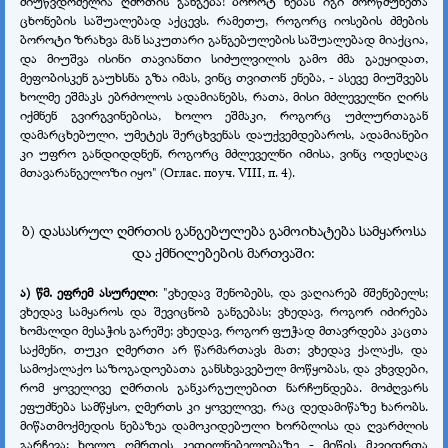
მიუწვდომელია ღმრთის განგება! ბოროტ ნებას იგი მორწმუნეთა
ცხონების საშუალებად აქცევს. რამეთუ, როგორც იოსების ძმების
ბოროტი ზრახვა მან საკუთარი განგებულების საშუალებად მიაქცია,
და მიუშვა ისინი თავიანთი სიძულვილის გამო ძმა გაეყიდათ,
მეფობისკენ გაუხსნა გზა იმას, ვინც თვითონ ენება, - ასევე მიუშვებს
ხოლმე ეშმაკს ებრძოლოს ადამიანებს, რათა, მისი მძლეველნი ღირს
იქმნენ გვირგვინებისა, ხოლო ეშმაკი, როგორც უძლურთაგან
დამარცხებული, უმეტეს შერცხვენას დაუქვემდებაროს, ადამიანები
კი უფრო განდიდდნენ, როგორც მძლეველნი იმისა, ვინც ოდესღაც
მთავარანგელოზი იყო" (Оглас. поуч. VIII, п. 4).
ბ) დასასრულ ღმრთის განგებულება გამოიხატება სამყაროსა
და ქმნილებების მართვაში:
ა) წმ. ეფრემ ასურელი
: "ვხედავ შენობებს, და ვაღიარებ მშენებელს;
ვხედავ სამყაროს და შევიცნობ განგებას; ვხედავ, როგორ იძირება
ხომალდი მესაჭის გარეშე; ვხედავ, როგორ ფუჭად მთავრდება კაცთა
საქმენი, თუკი ღმერთი არ წარმართავს მათ; ვხედავ ქალაქს, და
სამოქალაქო საზოგადოებათა განსხვავებულ მოწყობას, და ვხვდები,
რომ ყოველივე ღმრთის განკარგულებით ნარჩუნდება. მოძღვარს
ეფუძნება სამწყსო, ღმერთს კი ყოველივე, რაც დედამიწაზე ხარობს.
მიწათმოქმედის ნებაზეა დამოკიდებული ხორბლისა და ღვარძლის
გარჩევა; ხოლო ღმრთის კეთილნებელობაზე - მიწის მკვიდრთა