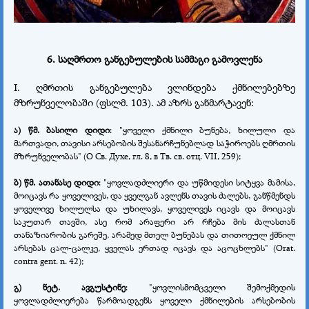
6. საღმრთო განგებულების სამმაგი გამოვლენა
I. ღმრთის განგებულება ვლინდება ქმნილებებზე
მზრუნველობაში (ფსლმ. 103). ამ აზრს განმარტავენ:
ა) წმ. ბასილი დიდი
: "ყოველი ქმნილი ბუნება, ხილული და
მართვადი, თავისი არსებობის შესანარჩუნებლად საჭიროებს ღმრთის
მზრუნველობას" (О Св. Духе, гл. 8, в Тв. св. отц. VII, 259);
ბ) წმ. ათანასე დიდი
: "ყოვლადძლიერი და უწმიდესი სიტყვა მამისა,
მოიცავს რა ყოველივეს, და ყველგან ავლენს თავის ძალებს, განწმენდს
ყოველივე ხილულსა და უხილავს, ყოველივეს იცავს და მოიცავს
საკუთარ თავში, ასე რომ არაფერი არ რჩება მის ძალასთან
თანაზიარობის გარეშე, არამედ მთელ ბუნებას და თითოეულ ქმნილ
არსებას ცალ-ცალკე, ყველას ერთად იცავს და აცოცხლებს" (Оrat.
соntrа gеnt. n. 42);
გ) ნეტ. ავგუსტინე
: "ყოვლისმომცველი შემოქმედის
ყოვლადძლიერება წარმოადგენს ყოველი ქმნილების არსებობის