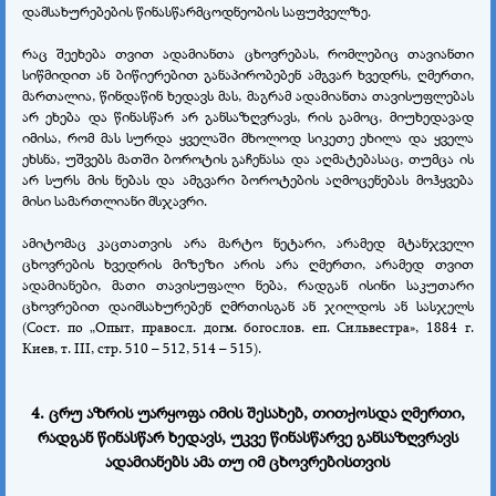
დამსახურებების წინასწარმცოდნეობის საფუძველზე.
რაც შეეხება თვით ადამიანთა ცხოვრებას, რომლებიც თავიანთი
სიწმიდით ან ბიწიერებით განაპირობებენ ამგვარ ხვედრს, ღმერთი,
მართალია, წინდაწინ ხედავს მას, მაგრამ ადამიანთა თავისუფლებას
არ ეხება და წინასწარ არ განსაზღვრავს, რის გამოც, მიუხედავად
იმისა, რომ მას სურდა ყველაში მხოლოდ სიკეთე ეხილა და ყველა
ეხსნა, უშვებს მათში ბოროტის გაჩენასა და აღმატებასაც, თუმცა ის
არ სურს მის ნებას და ამგვარი ბოროტების აღმოცენებას მოჰყვება
მისი სამართლიანი მსჯავრი.
ამიტომაც კაცთათვის არა მარტო ნეტარი, არამედ მტანჯველი
ცხოვრების ხვედრის მიზეზი არის არა ღმერთი, არამედ თვით
ადამიანები, მათი თავისუფალი ნება, რადგან ისინი საკუთარი
ცხოვრებით დაიმსახურებენ ღმრთისგან ან ჯილდოს ან სასჯელს
(Сост. по „Опыт, правосл. догм. богослов. еп. Сильвестра», 1884 г.
Киев, т. III, стр. 510 – 512, 514 – 515).
4. ცრუ აზრის უარყოფა იმის შესახებ, თითქოსდა ღმერთი,
რადგან წინასწარ ხედავს, უკვე წინასწარვე განსაზღვრავს
ადამიანებს ამა თუ იმ ცხოვრებისთვის