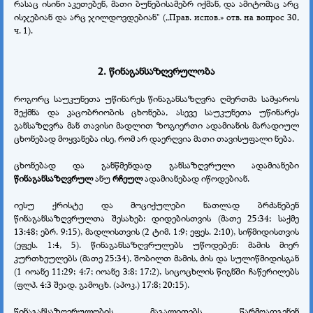
რასაც ისინი აკეთებენ, მათი ბუნებისამებრ იქმან, და ამიტომაც არც
ისჯებიან და არც ჯილდოვდებიან" („Прав. испов.» отв. на вопрос 30,
ч. 1).
2. წინაგანსაზღვრულობა
როგორც საუკუნეთა უწინარეს წინაგანსაზღვრა ღმერთმა სამყაროს
შექმნა და კაცობრიობის ცხონება, ასევე საუკუნეთა უწინარეს
განსაზღვრა მან თავისი მადლით ზოგიერთი ადამიანის მარადიულ
ცხონებად მოყვანება ისე, რომ არ დაერღვია მათი თავისუფალი ნება.
ცხონებად და განწმენდად განსაზღვრული ადამიანები
წინაგანსაზღვრულ
ანუ
რჩეულ
ადამიანებად იწოდებიან.
იესუ ქრისტე და მოციქულები ნათლად ბრძანებენ
წინაგანსაზღვრულთა შესახებ: დიდებისთვის (მათე 25:34; საქმე
13:48; ებრ. 9:15), მადლისთვის (2 ტიმ. 1:9; ეფეს. 2:10), სიწმიდისთვის
(ეფეს. 1:4, 5). წინაგანსაზღვრულებს უწოდებენ: მამის მიერ
კურთხეულებს (მათე 25:34), შობილთ მამის, ძის და სულიწმიდისგან
(1 იოანე 11:29; 4:7; იოანე 3:8; 17:2), სიცოცხლის წიგნში ჩაწერილებს
(ფლპ. 4:3 შეად. გამოცხ. (აპოკ.) 17:8; 20:15).
წინაგანსაზღვრულობის მაგალითებს წარმოადგენენ