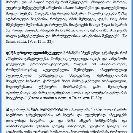
მიზეზს; და ამ ძალამ ოდესმე რომ შეწყვიტოს ქმნილებათა მართვა,
უეცრად შეწყვეტდნენ არსებობას მათი სახეობები და დაიღუპებოდა
მთელი ბუნება. რადგან, ისე როდია სამყარო, როგორც დედამიწაზე
აღმართული ნაგებობა, რომელიც იმის შემდეგაც დგას, რაც მისი
მშენებელი მუშაობას დაასრულებს, მიატოვებს მას და წავა; სამყაროს
ასე როდი ძალუძს, რადგან მყისიერად, თუკი ღმერთი მას მოაკლებს
თავის განგებულებას და მზრუნველობას, არსებობას შეწყვეტს" (De
Senes. аd litt. IV, с. 12, n. 22);
დ) წმ. გრიგოლ ღვთისმეტყველი
ბრძანებს: "ჩვენ უნდა გვწამდეს, რომ
არსებობს განგებულება, რომელიც ყოველივეს იცავს და სამყაროში
ყოველივეს ურთიერთაკავშირებს, რადგან იმ არსებათათვის,
რომლებისთვისაც აუცილებელია შემოქმედი, ამავდროულად
აუცილებელია განმგებელიც, სხვაგვარად შემთხვევითობას
მიცემული სამყარო, ქარბუქის მიერ მიმოტაცებული ხომალდივით,
ნივთიერებათა უწესივრო მოძრაობების გამო მყისიერად
დაიშლებოდა და პირველდაწყებით ქაოსსა და მოუწესრიგებლობას
მიეცემოდა" (Слово о любви к бедн., в Тв. св. отц. II, 39);
ე)
და ბოლოს,
ნეტ. თეოდორიტე
ასე მსჯელობს: "ვისაც ყოფიერებაში
საღმრთო განგებულებისა არ სჯერა და უგუნურად ამტკიცებს
თითქოსდა სამყარო, ცა და მიწა ამგვარ სიმწყობრესა და
თანხმიერებაში მესაჭის გარეშე არსებობენ, ვფიქრობ წააგავს იმ
ადამიანს, ვინც უარყოფს ხომალდის მეთაურის არსებობას, რომელიც