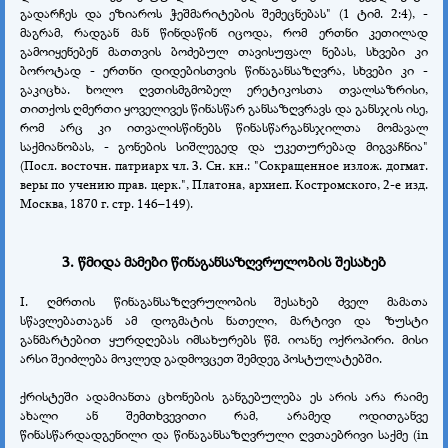
გადარჩეს და ეზიაროს ჭეშმარიტების შემეცნებას" (1 ტიმ. 2:4), -
მაგრამ, რადგან მან წინდაწინ იცოდა, რომ ერთნი კეთილად
გამოიყენებენ მათთვის ბოძებულ თავისუფალ ნებას, სხვები კი
ბოროტად - ერთნი დიდებისთვის წინაგანსაზღვრა, სხვები კი -
გაკიცხა. ხოლო ღვთისმგმობელ ერეტიკოსთა თვალსაზრისი,
თითქოს ღმერთი ყოველივეს წინასწარ განსაზღვრავს და განსჯის ისე,
რომ არც კი ითვალისწინებს წინასწარგანსჯილთა მომავალ
საქმიანობას, - გონების სიშლეგედ და უკეთურებად მიგვაჩნია"
(Посл. восточн. патриарх чл. 3. Сн. кн.: "Сокращенное излож. догмат.
веры по учению прав. церк.", Платона, архиеп. Костромского, 2-е изд.
Москва, 1870 г. стр. 146–149).
3. წმიდა მამები წინაგანსაზღვრულობის შესახებ
I. ღმრთის წინაგანსაზღვრულობის შესახებ ძველ მამათა
სწავლებათაგან ამ დოგმატის ნათელი, მარტივი და ზუსტი
განმარტებით ყურდღებას იმსახურებს წმ. იოანე ოქროპირი. მისი
არსი შეიძლება მოკლედ გადმოვცეთ შემდეგ პოსტულატებში.
ქრისტეში ადამიანთა ცხონების განგებულება ეს არის არა რაიმე
ახალი ან შემთხვევითი რამ, არამედ ოდითგანვე
წინასწარდადგენილი და წინაგანსაზღვრული ღვთაებრივი საქმე (in