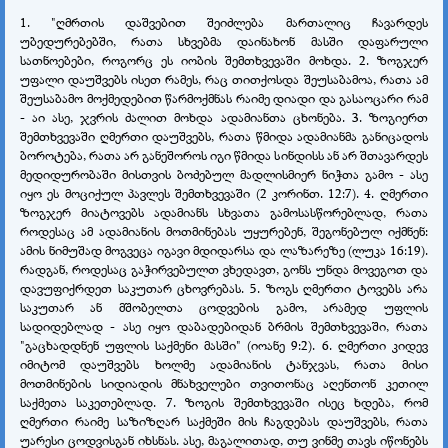
1. "ღმრთის დაშვებით შეიძლება მართალიც ჩავარდეს
უბედურებებში, რათა სხვებმა დაინახონ მასში დაფარული
სათნოებები, როგორც ეს იობის შემთხვევაში მოხდა. 2. ზოგჯერ
უფალი დაუშვებს ისეთ რამეს, რაც თითქოსდა შეუსაბამოა, რათა ამ
შეუსაბამო მოქმედებით წარმოქმნას რაიმე დიადი და გასაოცარი რამ
- აი ასე, ჯვრის ძალით მოხდა ადამიანთა ცხონება. 3. ზოგიერთ
შემთხვევაში ღმერთი დაუშვებს, რათა წმიდა ადამიანმა განიცადოს
ბოროტება, რათა არ განეშოროს იგი წმიდა სინდისს ან არ შთავარდეს
მედიდურობაში მისთვის ბოძებულ მადლისმიერ ნიჭთა გამო - ასე
იყო ეს მოციქულ პავლეს შემთხვევაში (2 კორინთ. 12:7). 4. ღმერთი
ზოგჯერ მიატოვებს ადამიანს სხვათა გამოსასწორებლად, რათა
როდესაც ამ ადამიანის მოთმინებას უყურებენ, შეგონებულ იქმნენ:
ამის ნიმუშად მოგვეცა იგავი მდიდარსა და ლაზარეზე (ლუკა 16:19).
რადგან, როდესაც გაჭირვებულთ ვხედავთ, გონს უნდა მოვეგოთ და
დავუფიქრდეთ საკუთარ ცხოვრებას. 5. ზოგს ღმერთი ტოვებს არა
საკუთარ ან მშობელთა ცოდვების გამო, არამედ უფლის
სადიდებლად - ასე იყო დაბადებიდან ბრმის შემთხვევაში, რათა
"გაცხადდნენ უფლის საქმენი მასში" (იოანე 9:2). 6. ღმერთი კიდევ
იმიტომ დაუშვებს ხოლმე ადამიანის ტანჯვას, რათა მისი
მოთმინების სიდიადის მნახველები თვითონაც აღენთონ კეთილ
საქმეთა საკეთებლად. 7. ზოგის შემთხვევაში ისეც ხდება, რომ
ღმერთი რაიმე საზიზღარ საქმეში მის ჩაგდებას დაუშვებს, რათა
უარესი ცოდვისგან იხსნას. ასე, მაგალითად, თუ ვინმე თავს იწონებს