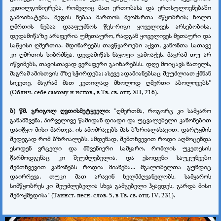
კეთილგონიერება, რომელიც მათ ერთობასა და ერთსულოვნებაში
გამოიხატება. მეფის ნებაა მართოს მეომართა მწყობრის; ხოლო
ღმრთის ნებაა დააფუძნოს წეს-რიგი ყოველივეს არსებობისა.
დედამიწაზე არაფერია უმეთაურო, რადგან ყოველივეს მეთაური და
საწყისი ღმერთია. მდინარეებს თავწყაროები აქვთ, კანონთა სათავე
კი ღმრთის სიბრძნეა. დედამიწას ნაყოფი გამოაქვს, მაგრამ თუ არ
იწვიმებს, თავისთავად ვერაფერი გაიხარებსს. დღე მოიცავს ნათელს,
მაგრამ ამისთვის მზე სჭირდება; ასევე ადამიანებსაც შეუძლიათ ქმნან
სიკეთე, მაგრამ მათ კეთილად მხოლოდ ღმერთი აბოლოვებს"
(Облич. себе самому и испов., в Тв. св. отц. ХII, 216).
ბ) წმ. გრიგოლ ღვთისმეტყველი
: "ღმერთმა, როგორც კი სამყარო
განამშვენა, პირველივე წამიდან დიადი და უცვალებელი კანონებით
დაიწყო მისი მართვა, ის ამოძრავებს მას ბზრიალასავით, დარტყმის
შედეგად რომ ბზრიალებს. ამდენად, შემთხვევით როდი აღმოცენდა
ესოდენ ვრცელი და მშვენიერი სამყარო, რომლის უკეთესის
წარმოდგენაც კი შეუძლებელია, და ესოდენი საუკუნეები
შემთხვევით კანონებს როდია მიანება... მგალობელთა გუნდიც
დაირრევა, თუკი მათ არავინ ხელმძღვანელობს. სამყაროს
სიმწყობრეს კი შეუძლებელია სხვა გამგებელი ჰყავდეს, გარდა მისი
შემოქმედისა" (Таинст. песн. слов. 5, в Тв. св. отц. IV, 231).