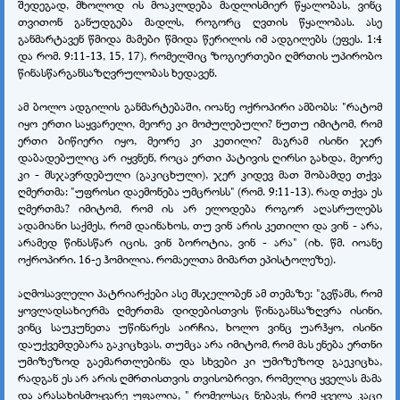
შედეგად, მხოლოდ ის მოაკლდება მადლისმიერ წყალობას, ვინც
თვითონ განუდგება მადლს, როგორც ღვთის წყალობას. ასე
განმარტავენ წმიდა მამები წმიდა წერილის იმ ადგილებს (ეფეს. 1:4
და რომ. 9:11-13, 15, 17), რომელშიც ზოგიერთები ღმრთის უპირობო
წინასწარგანსაზღვრულობას ხედავენ.
ამ ბოლო ადგილის განმარტებაში, იოანე ოქროპირი ამბობს: "რატომ
იყო ერთი საყვარელი, მეორე კი მოძულებული? ნუთუ იმიტომ, რომ
ერთი ბიწიერი იყო, მეორე კი კეთილი? მაგრამ ისინი ჯერ
დაბადებულიც არ იყვნენ, როცა ერთი პატივის ღირსი გახდა, მეორე
კი - მსჯავრდებული (გაკიცხული), ჯერ კიდევ მათ შობამდე თქვა
ღმერთმა: "უფროსი დაემონება უმცროსს" (რომ. 9:11-13). რად თქვა ეს
ღმერთმა? იმიტომ, რომ ის არ ელოდება როგორ აღასრულებს
ადამიანი საქმეს, რომ დაინახოს, თუ ვინ არის კეთილი და ვინ - არა,
არამედ წინასწარ იცის, ვინ ბოროტია, ვინ - არა" (იხ. წმ. იოანე
ოქროპირი. 16-ე ჰომილია. რომაელთა მიმართ ეპისტოლეზე).
აღმოსავლელი პატრიარქები ასე მსჯელობენ ამ თემაზე: "გვწამს, რომ
ყოვლადსახიერმა ღმერთმა დიდებისთვის წინაგანსაზღვრა ისინი,
ვინც საუკუნეთა უწინარეს აირჩია, ხოლო ვინც უარჰყო, ისინი
დაუქვემდებარა გაკიცხვას, თუმცა არა იმიტომ, რომ მას ენება ერთნი
უმიზეზოდ გაემართლებინა და სხვები კი უმიზეზოდ გაეკიცხა,
რადგან ეს არ არის ღმრთისთვის თვისობრივი, რომელიც ყველას მამა
და არასახისმოყვარე უფალია, " რომელსაც ნებავს, რომ ყველა კაცი