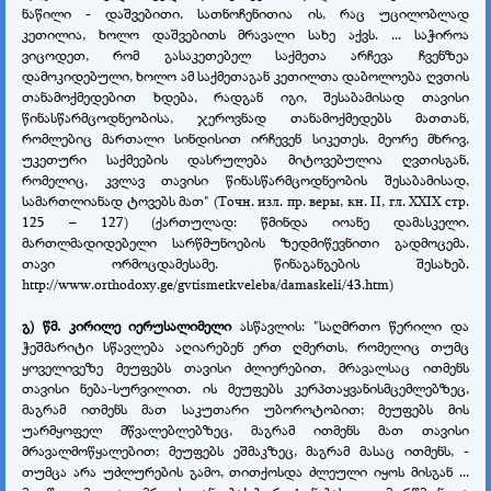
ნაწილი - დაშვებითი. სათნოჩენითია ის, რაც უცილობლად
კეთილია, ხოლო დაშვებითს მრავალი სახე აქვს. ... საჭიროა
ვიცოდეთ, რომ გასაკეთებელ საქმეთა არჩევა ჩვენზეა
დამოკიდებული, ხოლო ამ საქმეთაგან კეთილთა დაბოლოება ღვთის
თანამოქმედებით ხდება, რადგან იგი, შესაბამისად თავისი
წინასწარმცოდნეობისა, ჯეროვნად თანამოქმედებს მათთან,
რომლებიც მართალი სინდისით ირჩევენ სიკეთეს. მეორე მხრივ,
უკეთური საქმეების დასრულება მიტოვებულია ღვთისგან,
რომელიც, კვლავ თავისი წინასწარმცოდნეობის შესაბამისად,
სამართლიანად ტოვებს მათ" (Точн. изл. пр. веры, кн. II, гл. XXIX стр.
125 – 127) (ქართულად: წმინდა იოანე დამასკელი.
მართლმადიდებელი სარწმუნოების ზედმიწევნითი გადმოცემა.
თავი ორმოცდამესამე. წინაგანგების შესახებ.
http://www.orthodoxy.ge/gvtismetkveleba/damaskeli/43.htm)
გ) წმ. კირილე იერუსალიმელი
ასწავლის: "საღმრთო წერილი და
ჭეშმარიტი სწავლება აღიარებენ ერთ ღმერთს, რომელიც თუმც
ყოველივეზე მეუფებს თავისი ძლიერებით, მრავალსაც ითმენს
თავისი ნება-სურვილით. ის მეუფებს კერპთაყვანისმცემლებზეც,
მაგრამ ითმენს მათ საკუთარი უბოროტობით; მეუფებს მის
უარმყოფელ მწვალებლებზეც, მაგრამ ითმენს მათ თავისი
მრავალმოწყალებით; მეუფებს ეშმაკზეც, მაგრამ მასაც ითმენს, -
თუმცა არა უძლურების გამო, თითქოსდა ძლეული იყოს მისგან ...