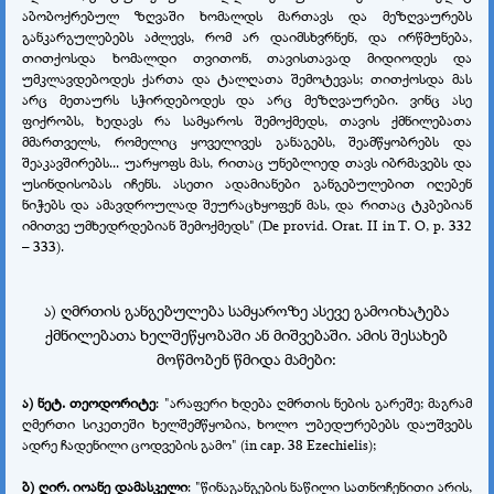
აბობოქრებულ ზღვაში ხომალდს მართავს და მეზღვაურებს
განკარგულებებს აძლევს, რომ არ დაიმსხვრნენ, და ირწმუნება,
თითქოსდა ხომალდი თვითონ, თავისთავად მიდიოდეს და
უმკლავდებოდეს ქართა და ტალღათა შემოტევას; თითქოსდა მას
არც მეთაურს სჭირდებოდეს და არც მეზღვაურები. ვინც ასე
ფიქრობს, ხედავს რა სამყაროს შემოქმედს, თავის ქმნილებათა
მმართველს, რომელიც ყოველივეს განაგებს, შეამწყობრებს და
შეაკავშირებს... უარყოფს მას, რითაც უნებლიედ თავს იბრმავებს და
უსინდისობას იჩენს. ასეთი ადამიანები განგებულებით იღებენ
ნიჭებს და ამავდროულად შეურაცხყოფენ მას, და რითაც ტკბებიან
იმითვე უმხედრდებიან შემოქმედს" (De рrоvid. Оrat. II in Т. О, р. 332
– 333).
ა) ღმრთის განგებულება სამყაროზე ასევე გამოიხატება
ქმნილებათა ხელშეწყობაში ან მიშვებაში. ამის შესახებ
მოწმობენ წმიდა მამები:
ა) ნეტ. თეოდორიტე
: "არაფერი ხდება ღმრთის ნების გარეშე; მაგრამ
ღმერთი სიკეთეში ხელშემწყობია, ხოლო უბედურებებს დაუშვებს
ადრე ჩადენილი ცოდვების გამო" (in сар. 38 Еzесhiеlis);
ბ) ღირ. იოანე დამასკელი
: "წინაგანგების ნაწილი სათნოჩენითი არის,