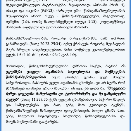
ძველაღთქმისეული პატრიარქები, მაგალითად, აბრაამი (რომ. 4),
ისააკი და იაკობი (9:8-13), ისრაელი ერი. წინაგანსაზღვრულობის
მაგალითები არიან ასევე - წინასწარმეტყველები, მაგალითად,
იერემია (1:5), იოანე ნათლისმცემელი (ლუკა 1:15), ყოვლადწმიდა
მარადის ქალწული და ღვთისმშობელი მარიამი.
წინაგანსაზღვრულობას, როგორც პირველმიზეზს, მამა ღმერთი
განამზადებს (მათე 20:23; 25:34), იესუ ქრისტეს, როგორც შუამავლის
მიერ, სრული თავისუფლებით, მისი მოწყალე კეთილნებელობით
(ეფეს. 1:5; 2:10; 6:11; რომ. 4:28; 2 ტიმ. 1:9).
მართალია, წინაგანსაზღვრულობა ღმრთის საქმეა, მაგრამ
ის
ეფუძნება ყოველი ადამიანის სიცოცხლისა და მოქმედების
წინასწარმცნობელობას
. იესუ ქრისტე ჯვარს ეცვა მთელი
სამყაროსთვის, მას სურს ყველა ადამიანის ცხონება, და არ სურს, რომ
წარწყმდეს თუნდაც ერთი მათგანი. ის ყველას ეუბნება:
"მოვედით
ჩემდა ყოველნი მაშურალნი და ტჳრთმძიმენი, და მე განგისუენო
თქუენ"
(მათე 11:28), ანიჭებს ყველას ცხონებისთვის საჭირო მადლს
და საშუალებებს, და მათ, ვინც მათ კეთილად იყენებს,
წინაგანსაზღვრავს მარადიული დიდებისთვის, ხოლო გმობს მათ,
ვინც საკუთარ სიცოცხლეს ბოლომდე წინააღმდეგობასა და
მოუნანიებლობაში გაატარებს.