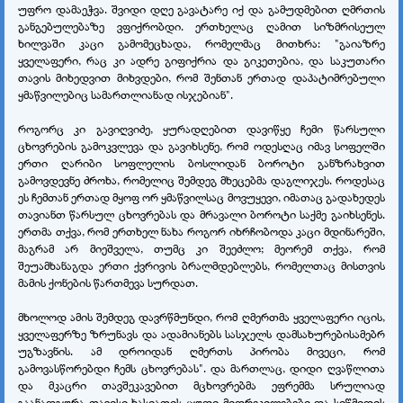
უფრო დამაეჭვა. შვიდი დღე გავატარე იქ და გამუდმებით ღმრთის
განგებულებაზე ვფიქრობდი. ერთხელაც ღამით სიზმრისეულ
ხილვაში კაცი გამომეცხადა, რომელმაც მითხრა: "გაიაზრე
ყველაფერი, რაც კი ადრე გიფიქრია და გიკეთებია, და საკუთარი
თავის მიხედვით მიხვდები, რომ შენთან ერთად დაპატიმრებული
ყმაწვილებიც სამართლიანად ისჯებიან".
როგორც კი გავიღვიძე, ყურადღებით დავიწყე ჩემი წარსული
ცხოვრების გამოკვლევა და გავიხსენე, რომ ოდესღაც იმავ სოფელში
ერთი ღარიბი სოფლელის ბოსლიდან ბოროტი განზრახვით
გამოვდევნე ძროხა, რომელიც შემდეგ მხეცებმა დაგლიჯეს. როდესაც
ეს ჩემთან ერთად მყოფ ორ ყმაწვილსაც მოვუყევი, იმათაც გადახედეს
თავიანთ წარსულ ცხოვრებას და მრავალი ბოროტი საქმე გაიხსენეს.
ერთმა თქვა, რომ ერთხელ ნახა როგორ იხრჩობოდა კაცი მდინარეში,
მაგრამ არ მიეშველა, თუმც კი შეეძლო; მეორემ თქვა, რომ
შეუამხანაგდა ერთი ქვრივის ბრალმდებლებს, რომელთაც მისთვის
მამის ქონების წართმევა სურდათ.
მხოლოდ ამის შემდეგ დავრწმუნდი, რომ ღმერთმა ყველაფერი იცის,
ყველაფერზე ზრუნავს და ადამიანებს სასჯელს დამსახურებისამებრ
უგზავნის. ამ დროიდან ღმერთს პირობა მივეცი, რომ
გამოვასწორებდი ჩემს ცხოვრებას". და მართლაც, დიდი ღვაწლითა
და მკაცრი თავშეკავებით მცხოვრებმა ეფრემმა სრულიად
გაანადგურა თავისი ხასიათის ცუდი მიდრეკილებები და სიწმიდის