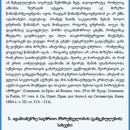
ამ შეხედულების სიცრუეს შენიშნავს ნეტ. თეოდორიტე, რომელიც
ამბობს: "ნურავინ იტყვის, თითქოსდა აქ მიზეზი
წინასწარმცოდნეობა იყოს, რადგან წინასწარმცოდნეობამ კი არ ქმნა
ადამიანები ასეთებად, არამედ მათმა საკუთარმა ნებამ. ხოლო
ღმერთმა წინასწარ იცის მომავალი, როგორც ღმერთმა. თუკი მე
დავინახავ გაცოფებულ, პირში ლაგამამოჩრილ ცხენს, რომელმაც
მხედარი გადმოაგდო და ახლა თავპირისმტვრევით მიექანება
ქარაფისკენ და ვიტყვი, რომ ეს ცხენი უფსკრულში გადაეშვება, განა
მე ვიქნები ამის მიზეზი. ამიტომაც, ყოველივეს ღმერთი, - რომელმაც
ყოველივე წინასწარ იცის, - როგორც ღმერთი არ არის მიზეზი იმისა,
რომ ერთი სათნოებებში წარემატება, მეორე კი ბოროტებაში. ის რომ
ან ერთს აიძულებდეს ადამიანს ან მეორეს, მაშინ უსამართლობა
იქნებოდა ერთისთვის გამარჯვებული გვეწოდებინა, მეორესთვის კი
სასჯელი განგვესაზღვრა... მაგრამ ღმერთი სამართლიანია, ამიტომ ის
ყველას სიკეთისკენ აქეზებს და მის საწინააღმდეგოს კრძალავს, ასევე
აქებს სიკეთის მოქმედთ და თავისი კეთილი ნებით სჯის ბოროტების
ამრჩევთ" (Соmmеnt. in Epist. аd Rоman. vеrs. 29 еt 30. შეად. Соmmеnt,
in Рsalm. 57. vеrs. 4. Сн. Опыт. Прав. дог. богосл. еп. Сильвестра, Киев.
1884 г., т. III, ст. 513 – 514).
5. ადამიანებზე საღმრთო მზრუნველობის (განგებულების)
სახეები