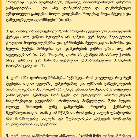
"როდესაც კაცნი დაგჩაგრავენ, უწყოდე, მოთმინებისთვის ღმერთი
განგადიდებს, -
და ასე, დამცირებული და დაკნინებული
უშფოთველი გახდები; ხოლო დიდებაში, როდესაც მოვა, მტკიცე და
განუკიცხველი აღმოჩნდები" (თ. 68).
3. წმ. იოანე კიბისაღმწერელი წერს: "როგორც გველი ვერ გამოიცვლის
ქერცლს თუ ვიწრო ხვრელში არ გაძვრა, ვერ ჩვენც შევიცვლით
ცოდვით მიდრეკილებებსა და გრძნობებს, ძველი კაცის სამოსსა და
სულის ჭუჭყს, მარხვისა და დამცირების ვიწრო გზას თუ არ
შევუდგებით" (თ. 15). "როგორც ღორი არ ეტანება ამომშრალ ჭაობს,
ასევე ეშმაკიც ვერ ხარობს ღვაწლით გამობრძმედილი მოსაგრის
ხორცში" (კიბე. თ. 17).
4. ღირ. ამბა დოროთე ბრძანებს: "გწამდეს, რომ ყოველივე, რაც ჩვენ
გვეხება, თვით ყველაზე უმცირესშიც კი, ღმრთის განგებულების
აღსრულდება, -
მაშ, როგორ არ უნდა დაითმინო შენს თავს მოწეული
განსაცდელი. გწამდეს, რომ წყენა და უპატივობა ამპარტავნების
საკურნებლად გევლინება, რომლითაც მოწყლულია შენი სული.
ილოცე მათთვის ვინც გამცირებს, როგორც ჭეშმარიტ
მკურნალთათვის, თანაც იმ რწმენით, რომ ვისაც სძულს უპატივობა
მას მორჩილებაც სძულს, და წუხილთაგან გაქცევის მოწადინე
თავმდაბლობასაც გაურბის".
5. ღირ. ილია განშორებული ასწავლის: "ვინმემ შენი თანდასწრებით