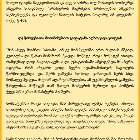
ხოლო დიდმა მაკედონიოსმა ცალკე მითხრა, თუ რისთვის მოისურვა
ამგვარი სიმდაბლე: "არასდროს მიგრძვნია ბრძოლების ამგვარი
შემსუბუქება და ღვთიური ნათლის სიტკბო, როგორც ამ დღეებში"
(იქვე. § 46).
დ) ჭირვებათა მოთმინებით გადატანა აღხოცავს ცოდვას
"მან ასევე მიამბო: "ასიაში, იმავე მონასტერში ერთ ძალიან მშვიდ,
კეთილსა და წყნარ მონაზონს ჰყავდა მოწაფე. როცა მოწაფემ იხილა,
რამდენად დიდ პატივისცემასა და უპატიობაში ამყოფებდა მას ბერი,
იფიქრა, რომ ამგვარი ყოფა ბევრი ადამიანისთვის საცთურს
წარმოადგენდა და ბერს გაშვება სთხოვა. ვინაიდან ბერს სხვა
მოწაფეც ჰყავდა, ძალიან აღარ გასძნელებია ამ უკანასკნელის გაშვება.
წასვლისას მოწაფემ თან წაიღო მოძღვრის წერილი და პონტოს
ქვეყანაში ერთ მონასტერს მიაშურა.
მონასტერში როცა მივიდა, მან პირველსავე ღამეს ჩვენება იხილა:
თითქოს ვიღაც კაცები პასუხს სთხოვდნენ. საშინელი პასუხისგების
შემდგომ აღმოჩნდა, რომ ასი ლიტრა ოქრო დარჩენოდა ვალად. როცა
გაიღვიძა, ხილვაზე დაფიქრდა და თავისთვის თქვა: "ჰოი, საწყალო
ანტიოხოზ (ასე ერქვა მას), დიდი ვალი გვმართებს!"
სამი წელი გაატარა მან ამ მონასტერში დიდ მორჩილებაში. როგორც