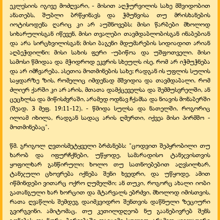
ეკლესიის იგივე მოძღვარი, -
მისით აღჭურვილის სახე მშვიდობით
ანათებს, შუბლი ბრწყინავს და ჭმუნვისა თუ მრისხანების
იოტისოდენა ღარიც კი არ აუშნოვებს; მისი წარბები მხოლოდ
სიხარულისგან იწევენ, მისი თვალები თავმდაბლობისგან ინაბებიან
და არა სირცხვილისგან; მისი ბაგენი მდუმარების სიდიადით არიან
აღბეჭდილნი; მისი სახის ფერი -
უბიწოა და უშფოთველი. მისი
სამოსი წმიდაა და მჭიდროდ ეკვრის სხეულს ისე, რომ არ იჭმუჭნება
და არ იმჩვარება. ასეთია მოთმინების სახე; რადგან ის უფლის სულის
საყდარზე ზის, რომელიც იმდენად მშვიდია და თავმდაბალი, რომ
ძლიერ ქარში კი არ არის, მთათა დამქცეველსა და შემმუსვრელში, ან
ცეცხლსა და მიწისძვრაში, არამედ ოდნავ ჩქამსა და ნიავის მონაბერში
(შეად. 3 მეფ. 19:11-
12), -
წმიდა სულსა და ნათელში, როგორიც
ილიამ იხილა, რადგან სადაც არის ღმერთი, იქვეა მისი პირმშო -
მოთმინებაც".
წმ. გრიგოლ ღვთისმეტყველი ბრძანებს: "ცოდვით შეპყრობილი თუ
ხარობ და იფურჩქნები, უწყოდე, სამარადისო ტანჯვისთვის
ყოფილხარ განწირული; ხოლო თუ სათნოებებით აღვსილხარ,
ტანჯული ცხოვრება იქნება შენი ხვედრი, და უწყოდე, ამით
იწმინდები ვითარც ოქრო ღუმელში; ან თუკი, როგორც ახალი იობი
გათანგული ხარ ხორცით და მტარვალს ებრძვი, მხოლოდ იმისთვის,
რათა ღვაწლის შემდეგ დაიმკვიდრო შენთვის დაწნული ზეციური
გვირგვინი. ამიტომაც, თუ კეთილდღეობ ნუ გაანებივრებ შენს