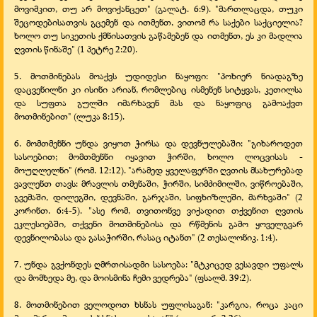
მოვიმკით, თუ არ მოვიქანცეთ" (გალატ. 6:9). "მართლაცდა, თუკი
შეცოდებისათვის გცემენ და ითმენთ, ვითომ რა საქები საქციელია?
ხოლო თუ სიკეთის ქმნისათვის გაწამებენ და ითმენთ, ეს კი მადლია
ღვთის წინაშე" (1 პეტრე 2:20).
5. მოთმინებას მოაქვს უდიდესი ნაყოფი: "პოხიერ ნიადაგზე
დაცვენილნი კი ისინი არიან, რომლებიც ისმენენ სიტყვას, კეთილსა
და სუფთა გულში იმარხავენ მას და ნაყოფიც გამოაქვთ
მოთმინებით" (ლუკა 8:15).
6. მომთმენნი უნდა ვიყოთ ჭირსა და დევნულებაში: "გიხაროდეთ
სასოებით; მომთმენნი იყავით ჭირში, ხოლო ლოცვისას -
მოუღლელნი" (რომ. 12:12). "არამედ ყველაფერში ღვთის მსახურებად
ვავლენთ თავს: მრავლის თმენაში, ჭირში, სიმძიმილში, ვიწროებაში,
გვემაში, დილეგში, დევნაში, გარჯაში, სიფხიზლეში, მარხვაში" (2
კორინთ. 6:4-
5). "ასე რომ, თვითონვე ვიქადით თქვენით ღვთის
ეკლესიებში, თქვენი მოთმინებისა და რწმენის გამო ყოველგვარ
დევნილობასა და გასაჭირში, რასაც იტანთ" (2 თესალონიკ. 1:4).
7. უნდა გვქონდეს ღმრთისადმი სასოება: "მტკიცედ ვესავდი უფალს
და მომხედა მე, და მოისმინა ჩემი ვედრება" (ფსალმ. 39:2).
8. მოთმინებით ველოდოთ ხსნას უფლისაგან: "კარგია, როცა კაცი