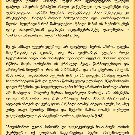
არაფერი უთხრა, არამედ სუფრასთან ფეხზემდგომი უჭმელი
დატოვა. ამ დროს ტრაპეზი ახალი დაწყებული იყო. ლავრენტი ასე,
ფეხზემდგომი, დარჩა სუფრის ალაგებამდე. მისი შეხედვაც კი
მრცხვენოდა, რადგან ძალიან მოხუცებული იყო, ოთხმოცდაორი
წლისა. სუფრიდან რომ წამოვდექით, წმიდა მამამ ის ზემონახსენებ
დიდ ისიდორესთან გაგზავნა ოცდამეცხრამეტე ფსალმუნის -
"თმენით დაუთმე უფალსა" - სათქმელად.
მე ეს ამბავი უყურადღებოდ არ დავტოვე, ბერის აზრის გაგება
მოვიწადინე და ვკითხე, თუ რას ფიქრობდა გულში, როცა
სუფრასთან იდგა. მან მიპასუხა: "ვინაიდან მწყემსის მიმართ დიდი
რწმენა მაქვს, გონებაში ის ქრისტედ მყავს წარმოდგენილი და
არასდროს მიფიქრია, რომ ის მიბრძანებს, და არა ღმერთი. ამიტომ,
მამა იოანე, ადამიანთა სუფრის წინ კი არ ვიდექი, არამედ ღვთის
საკურთხევლის წინ და ღვთის წინაშე ვლოცულობდი. მწყემსისადმი
დიდი რწმენისა და სიყვარულის გამო მასზე არანაირი ბოროტი აზრი
არ მომსვლია. როგორც წერია, სიყვარული ბოროტს არ იხსენებს.
იცოდე, მამა იოანე, თუ კაცს სიწრფელე სურს, მასთან მტერი ვერც
ადგილს იპოვის და ვერც დროს" (წმიდა იოანე სინელი. კლემაქსი, ანუ
კიბე. თავი მეოთხე. წმიდა და ნეტარი მამის, იოანეს თქმული
ყოვლადქებული და მშვენიერი მორჩილებისთვის. § 43).
"მოვისმინოთ ღვთის სიბრძნე და გაგვიკვირდეს მისი პოვნა თიხის
ჭურჭელში: იქ ყოფნისას მაკვირვებდა ბევრი ახალმოსულის