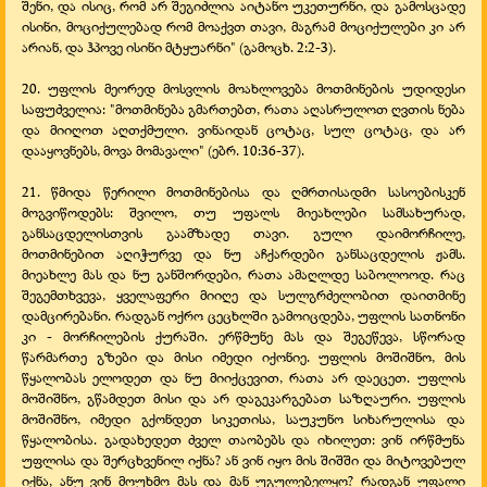
შენი, და ისიც, რომ არ შეგიძლია აიტანო უკეთურნი, და გამოსცადე
ისინი, მოციქულებად რომ მოაქვთ თავი, მაგრამ მოციქულები კი არ
არიან, და ჰპოვე ისინი მტყუარნი" (გამოცხ. 2:2-
3).
20. უფლის მეორედ მოსვლის მოახლოვება მოთმინების უდიდესი
საფუძველია: "მოთმინება გმართებთ, რათა აღასრულოთ ღვთის ნება
და მიიღოთ აღთქმული. ვინაიდან ცოტაც, სულ ცოტაც, და არ
დააყოვნებს, მოვა მომავალი" (ებრ. 10:36-
37).
21. წმიდა წერილი მოთმინებისა და ღმრთისადმი სასოებისკენ
მოგვიწოდებს: შვილო, თუ უფალს მიეახლები სამსახურად,
განსაცდელისთვის გაამზადე თავი. გული დაიმორჩილე,
მოთმინებით აღიჭურვე და ნუ აჩქარდები განსაცდელის ჟამს.
მიეახლე მას და ნუ განშორდები, რათა ამაღლდე საბოლოოდ. რაც
შეგემთხვევა, ყველაფერი მიიღე და სულგრძელობით დაითმინე
დამცირებანი. რადგან ოქრო ცეცხლში გამოიცდება, უფლის სათნონი
კი -
მორჩილების ქურაში. ერწმუნე მას და შეგეწევა, სწორად
წარმართე გზები და მისი იმედი იქონიე. უფლის მოშიშნო, მის
წყალობას ელოდეთ და ნუ მიიქცევით, რათა არ დაეცეთ. უფლის
მოშიშნო, გწამდეთ მისი და არ დაგეკარგებათ საზღაური. უფლის
მოშიშნო, იმედი გქონდეთ სიკეთისა, საუკუნო სიხარულისა და
წყალობისა. გადახედეთ ძველ თაობებს და იხილეთ: ვინ ირწმუნა
უფლისა და შერცხვენილ იქნა? ან ვინ იყო მის შიშში და მიტოვებულ
იქნა, ანუ ვინ მოუხმო მას და მან უგულებელყო? რადგან უფალი