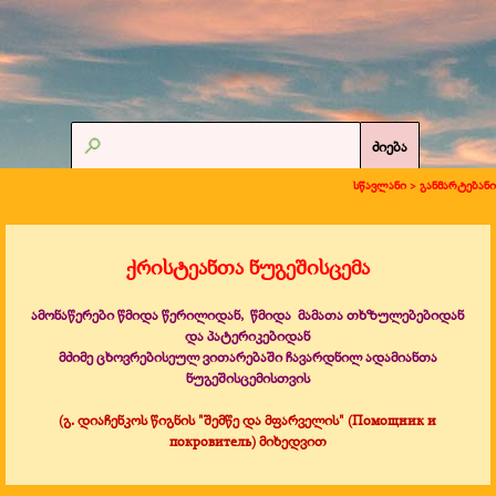
ძიება
სწავლანი >
განმარტებანი
ქრისტეანთა ნუგეშისცემა
ამონაწერები წმიდა წერილიდან, წმიდა მამათა თხზულებებიდან
და პატერიკებიდან
მძიმე ცხოვრებისეულ ვითარებაში ჩავარდნილ ადამიანთა
ნუგეშისცემისთვის
(გ. დიაჩენკოს წიგნის "შემწე და მფარველის" (Помощник и
покровитель) მიხედვით