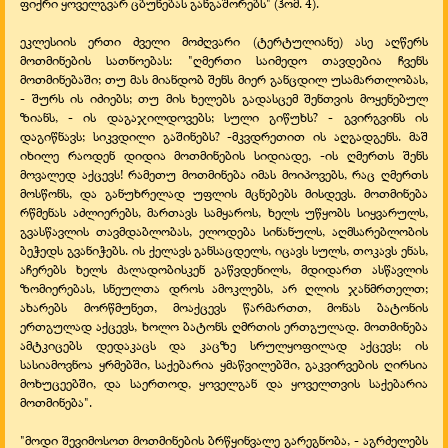
ფიქრი ყოველგვარ ცბუნებას განგაშორებს" (ჰომ. 4).
ეკლესიის ერთი ძველი მოძღვარი (ტერტულიანე) ასე აღწერს
მოთმინების სათნოებას: "ღმერთი საიმედო თავდებია ჩვენს
მოთმინებაში; თუ მას მიანდობ შენს მიერ განცდილ უსამართლობას,
-
შურს ის იძიებს; თუ მის ხელებს გადასცემ შენთვის მოყენებულ
ზიანს, -
ის დაგაჯილდოვებს; სული გიწუხს? -
გვირგვინს ის
დაგიწნავს; სიკვდილი გაშინებს? -
მკვდრეთით ის აღგადგენს. მაშ
იხილე რაოდენ დიდია მოთმინების სიდიადე, -
ის ღმერთს შენს
მოვალედ აქცევს! რამეთუ მოთმინება იმას მოიპოვებს, რაც ღმერთს
მოსწონს, და განუხრელად უფლის მცნებებს მისდევს. მოთმინება
რწმენას აძლიერებს, მართავს სამყაროს, ხელს უწყობს სიყვარულს,
გვასწავლის თავმდაბლობას, ელოდება სინანულს, აღმსარებლობის
ბეჭედს გვანიჭებს. ის ქელავს განსაცდელს, იცავს სულს, თოკავს ენას,
აჩერებს ხელს ძალადობისკენ გაწვდენილს, მდიდართ ასწავლის
ზომიერებას, სნეულთა დროს ამოკლებს, არ ღლის ჯანმრთელთ;
ახარებს მორწმუნეთ, მოაქცევს წარმართთ, მონას ბატონის
ერთგულად აქცევს, ხოლო ბატონს ღმრთის ერთგულად. მოთმინება
ამტკიცებს დედაკაცს და კაცზე სრულყოფილად აქცევს; ის
სასიამოვნოა ყრმებში, საქებარია ყმაწვილებში, გაკვირვების ღირსია
მოხუცეებში, და საერთოდ, ყოველგან და ყოველთვის საქებარია
მოთმინება".
"მოდი შევიმოსოთ მოთმინების ბრწყინვალე გარეგნობა, -
აგრძელებს