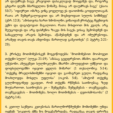
არ დაუძრავს ბაგე; კრავივით დასაკლავად მიიყვანეს და, როგორც
ცხვარი დუმს მპარსველთა წინაშე, მასაც არ დაუძრავს ბაგე" (ესაია
53:7). "იფიქრეთ იმაზე, ვინც ყოველივე ეს დაითმინა ცოდვილთაგან,
რათა არ შემდრკალიყავით და არ მიგხდოდათ სულის სიმხნევე"
(ებრ. 12:3). "ამისთვისა ხართ ხმობილნი, ვინაიდან ქრისტეც ჩვენთვის
ევნო და დაგიტოვათ მაგალითი, რათა მისდიოთ მის კვალს. არც
შეუცოდავს და არც დასჩენია ზაკვა მის ბაგეს, ვისაც ჰგმობდნენ და
სანაცვლოდ არავის ჰგმობდა, აწამებდნენ და არ იმუქრებოდა,
არამედ თავის თავს ანდობდა მართლად გამკითხეს" (1 პეტრე 2:21-
23).
3. ქრისტე მოთმინებისკენ მოგვიწოდებს: "მოთმინებით მოიპოვეთ
თქვენი სული" (ლუკა 21:19). "ამასაც გევედრებით, ძმანო, დაარიგეთ
უწესონი, ანუგეშეთ სულმოკლენი, მხარში ამოუდექით უმწეოთ და
დიდსულოვანნი იყავით ყველას მიმართ' (1 თესალონიკ. 5:14).
"თქვენც მრავლისმთმენნი იყავით და გაიმაგრეთ გული, რადგანაც
მოახლოვდა მოსვლა უფლისა" (იაკობ. 5:8). "ამიტომ თქვენც
გულმოდგინედ ეცადეთ, რომ თქვენს რწმენას სათნოებაც ზედ
მიუსართოთ, სათნოებას კი -
შემეცნება, შემეცნებას -
თავშეკავება,
თავშეკავებას -
მოთმინება, ხოლო მოთმინებას -
ღვთისმოსაობა" (2
პეტრე 1:6).
4. კეთილ საქმეთა კეთებისას მართლმორწმუნენი მომთმენნი უნდა
იყვნენ: "სიკეთის ქმნა ნუ მოგვბეზრდება, რადგანაც თავის დროზე