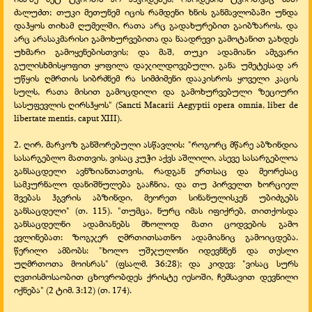
ძალუძთ; თუკი მეთუნემ იცის რამდენი ხნის განმავლობაში უნდა
დაჰყოს თიხამ ღუმელში, რათა არც გადახურებით გაიბზაროს, და
არც არასაკმარისი გამოხურვებითა და ნაადრევი გამოტანით გახდეს
უხმარი გამოყენებისთვის; და მაშ, თუკი ადამიანი ამგვარი
გულისხმისყოფით ყოფილა დაჯილდოვებული, განა უმეტესად არ
უწყის ღმრთის სიბრძნემ რა სიმძიმენი დააკისროს ყოველი კაცის
სულს, რათა მისით გამოცდილი და გამოხურვებული ზეციური
სასუფევლის ღირსჰყოს" (Sancti Macarii Aegyptii opera omnia, liber de
libertate mentis, caput XIII).
2. ღირ. მარკოზ განშორებული ასწავლის: "როგორც მწარე აბზინდია
სასარგებლო მათთვის, ვისაც კუჭი აქვს აშლილი, ასევე სასარგებლოა
განსაცდელი ავნზიანთათვის, რადგან ერთსაც და მეორესაც
სამკურნალო დანიშნულება გააჩნია, და თუ პირველთ ხორციელ
შვებას ჰგვრის აბზინდი, მეორეთ სინანულისკენ უბიძგებს
განსაცდელი" (თ. 115). "თუმცა, ნურც იმას იფიქრებ, თითქოსდა
განსაცდელნი ადამიანებს მხოლოდ მათი ცოდვების გამო
ევლინებათ: ზოგჯერ ღმრთითსათნო ადამიანიც გამოიცდება.
წერილი ამბობს: "ხოლო უშჯულონი იდევნნენ და თესლი
უღმრთოთა მოისრას" (ფსალმ. 36:28); და კიდევ: "ვისაც სურს
ღვთისმოსაობით ცხოვრობდეს ქრისტე იესოში, ჩემსავით დევნილი
იქნება" (2 ტიმ. 3:12) (თ. 174).