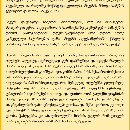
აღესრულა ის როგორც მოწამე და კეთილმა მწყემსმა წმიდა მამების
გვერდით დამარხა" (იქვე. § 45).
"ბევრს დავაკლებ სიკეთის მოშურნეებს, თუ იმ მონასტრის
მთავარდიაკვნის, მაკედონიოსის სათნოებაზე გავჩუმდები. მან, ქების
ღირსმა, გამოცხადების დღესასწაულიდან ორი დღით ადრე
გარკვეული საჭიროების გამო მწყემსს ალექსანდრიაში წასვლის
ნებართვა სთხოვა და დღესასწაულამდე უკან დაბრუნება აღუთქვა.
მაგრამ სიკეთის მოძულე ეშმაკმა დიაკონი დააბრკოლა: როგორც
იღუმენს აღუთქვა, დროულად ვერ დაბრუნდა და დღესასწაულის
მეორე დღეს მოვიდა მონასტერში. იღუმენმა მას პატივი აჰყარა და
ახალმოსულებთან გაამწესა. დიაკონმა მამის ბრძანება მოთმინებითა
და სიხარულით მიიღო, თითქოს სხვა ვინმეს სჯიდნენო, და არა მას.
ასე გაატარა მან ორმოცი დღე, რის შემდეგაც იღუმენმა კვლავ ძველ
პატივში აიყვანა. ერთი დღის შემდეგ მან იღუმენს უწინდელ
უპატიობაში დაბრუნება სთხოვა და უთხრა, რომ ქალაქში ყოფნისას
მძიმე ცოდვა ჩაიდინა. უხუცესმა იცოდა, რომ ეს უკანასკნელი
თავმდაბლობის გამო ეძიებდა უპატიობას და ნება დართო, კეთილი
გულისთქმა აესრულებინა. და ვხედავდი მას, მოხუცსა და პატივის
ღირსს, ჭაბუკებსა და ახალმოსულებს შორის, ყველას რომ ლოცვას
სთხოვდა და ამბობდა, ურჩობის სიძვით დავეციო.