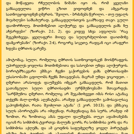
და მოწაფეთა რჩეულობის ნიშანი იყო ის, რომ ყველანი
განსაცდელთა ვიწრო გზით ვიდოდნენ და ამგვარად
სათნოეყოფოდნენ ღმერთს. "შვილო, -
ბრძანებს წერილი, -
თუ უფალს
მიეახლები სამსახურად, განსაცდელისთვის გაამზადე თავი. გული
დაიმორჩილე, მოთმინებით აღიჭურვე და განსაცდელის ჟამს ნუ
აჩქარდები" (ზირაქი. 2:1, 2). და კიდევ სხვა ადგილას: "რაც
შეგემთხვევა, ყველაფერი მიიღე და სულგრძელობით დაითმინე
დამცირებანი" (ზირაქი. 2:4), როგორც სიკეთე, რადგან იცი არაფერი
ხდება ღმრთის გარეშე.
ამიტომაც, სული, რომელიც ღმრთის სათნოყოფისკენ მიისწრაფვის,
უპირველეს ყოვლისა მოთმინებითა და სასოებით უნდა აღიჭურვოს.
ბოროტმზაკვარი ეშმაკი ჩვენი გაჭირვების ჟამს ღმრთისადმი
უსასოობაში ცდილობს ჩვენს შთაგდებას, მაგრამ უნდა ვიცოდეთ, -
ღმერთი არასოდეს დაუშვებს იმგვარ განსაცდელს, რომ მათით
გათანგული სული ღმრთისადმი ურწმუნოებაში შთავარდეს.
"სარწმუნოა ღმერთი, რომელიც არ შეგამთხვევთ იმას რისი ატანაც
თქვენს ძალ-
ღონეს აღემატება, არამედ განსაცდელში გამოსავალსაც
გაპოვნინებთ, რათა შეიძლოთ ატანა" (1 კორ. 10:13). და ეშმაკიც
სულს აბოროტებს არა იმდენად, რამდენადაც მას სურს, არამედ იმ
ზომით, რა ზომითაც ამას უფალი დაუშვებს. თუკი ადამიანებმა
იციან რა სიმძიმის ტვირთვა ძალუძს ჯორს, რა სიმძიმისა ვირს და რა
სიმძიმისა აქლემს, და ამ ცოდნის საფუძველზე ყოველ პირუტყვს
იმაზე მეტ ტვირთს არ აჰკიდებენ, რაოდენის ტვირთვაც მათ