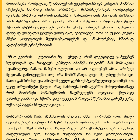
მოთმინება, რომელსაც წინამძღვრის ყვედრებისა და გინების მიმართ
იჩენდნენ. ხშირად ისინი არამარტო წინამძღვრისგან ითმენდნენ
დევნას, არამედ უმცროსებისგანაც. სარგებლობის მიღების მიზნით
ამის შესახებ ერთ ძმას ვკითხე. მას მონასტერში თხუთმეტი წელი
ჰქონდა გატარებული და კვიროსი ერქვა. რადგან ეს ძმა ბუნებით
დიდად ენადაუოკებელი ვინმე იყო, ვხედავდი, რომ ამ უკანასკნელს
ძმები ყოველთვის შეურაცხყოფდნენ და მსახურებიც ხშირად
აგდებდნენ ტრაპეზიდან.
"ძმაო კვიროს, - ვუთხარი მე, - ვხედავ, რომ ყოველდღე გაძევებენ
სუფრიდან და ზოგჯერ უჭმელი იძინებ. რატომ?" მან მიპასუხა:
"დამიჯერე, მამაო, მამები გულით კი არ აკეთებენ ამას, არამედ
მცდიან, გამოვდგები თუ არა მონაზვნად. ვიცი მე უხუცესისა და
მათი განზრახვა და ამიტომ ყველაფერს უმტკივნეულოდ ვითმენ. აი,
უკვე თხუთმეტი წელია, რაც მახსოვს, მონასტერში მოსვლისთანავე
რომ მითხრეს: მონაზვნობის მსურველებს ოცდაათ წლამდე
გამოსცდიანო. და სწორადაც იქცევიან, რადგან წვრთნის გარეშე ვერც
ოქრო გახდება სრულყოფილი".
მონასტრიდან ჩემი წამოსვლის შემდეგ მხნე კვიროსმა ორი წელი
იცოცხლა და უფალს მიაშურა. სულის აღმოსვლის ჟამს მამებისთვის
უთქვამს: “ჩემო მამებო, მადლობელი ვარ ქრისტესი, და თქვენიც
მადლობელი ვარ, რადგან მცდიდით რა ჩემი ცხონებისთვის,
ჩვიდმეტი წლის განმავლობაში ეშმაკს აღარ გამოვუცდივარ."