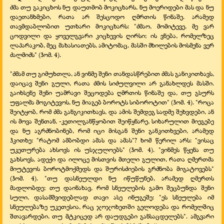
ძმა თუ გაკიცხოს ნუ დაუთმობ მოკიცხარს, ნუ მოერიდები მას და ნუ
დაეთანხმები, რათა არ შესცოდო ღმრთის წინაშე. არამედ
თავმდაბლობით უთხარი მოკიცხარს: "ძმაო, მომიტევე, მე ვარ
ცოდვილი და ყოველგვარი კიცხევის ღირსი; ის ვნება, რომელზეც
ლაპარაკობ, მეც მახასიათებს, ამიტომაც, მასში მხილების მოსმენა ვერ
ძალმიძს" (ჰომ. 4).
"ძმამ თუ გიმუხთლა, ან ვინმე შენი თანდასწრებით ძმას განიკითხავს,
დაიცავ შენი გული, რათა ძმის სიძულვილი არ განახლდეს მასში.
გაიხსენე შენი უამრავი შეცოდება ღმრთის წინაშე და, თუ გსურს
უფალმა მოგიტევოს, ნუ მიაგებ ბოროტს სიბოროტით" (ჰომ. 4). "როცა
შეიტყობ, რომ ძმა განგიკითხავს, და ამის შემდეგ სადმე შეხვდები, ან
ის მოვა შენთან, -
კეთილგანწყობით შეიწყნარე, სიხარულით მიეგებე
და ნუ აგრძნობინებ, რომ იცი მისგან შენი განკითხვები, არამედ
ჰკითხე: "რატომ ამბობდი ამას და ამას"? ხომ წერილ არს: "ვისაც
უკეთურება ახსოვს ის უსჯულოებს" (ჰომ. 4). "ვინმეს წყენა თუ
გახსოვს, ადექი და ილოცე მისთვის მთელი გულით, რათა ღმერთმა
მიუტევოს ბოროტმოქმედს და შურისძიების გრძნობა მიგატოვებს"
(ჰომ. 4). "თუ დასნეულდი ნუ იწუწუნებ, არამედ ღმერთს
მადლობდე; თუ დაინახავ, რომ სნეულების გამო შეცბუნდა შენი
სული, დასამშვიდებლად თავი ასე ინუგეშე: "ეს სნეულება იმ
სნეულებაზე უკეთესია, რაც ჯოჯოხეთში გელოდება და რომელშიც
შთავარდები, თუ მტკიცედ არ დაუდგები განსაცდელებს". ამგვარი