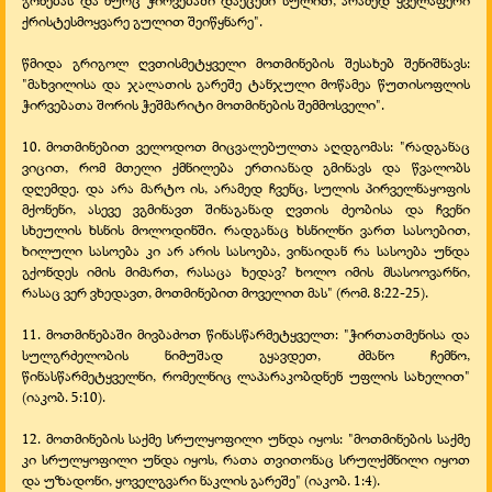
გონებას და ნურც ჭირვებაში დაეცემი სულით, არამედ ყველაფერი
ქრისტესმოყვარე გულით შეიწყნარე".
წმიდა გრიგოლ ღვთისმეტყველი მოთმინების შესახებ შენიშნავს:
"მახვილისა და ჯალათის გარეშე ტანჯული მოწამეა წუთისოფლის
ჭირვებათა შორის ჭეშმარიტი მოთმინების შემმოსველი".
10. მოთმინებით ველოდოთ მიცვალებულთა აღდგომას: "რადგანაც
ვიცით, რომ მთელი ქმნილება ერთიანად გმინავს და წვალობს
დღემდე. და არა მარტო ის, არამედ ჩვენც, სულის პირველნაყოფის
მქონენი, ასევე ვგმინავთ შინაგანად ღვთის ძეობისა და ჩვენი
სხეულის ხსნის მოლოდინში. რადგანაც ხსნილნი ვართ სასოებით,
ხილული სასოება კი არ არის სასოება, ვინაიდან რა სასოება უნდა
გქონდეს იმის მიმართ, რასაცა ხედავ? ხოლო იმის მსასოოვარნი,
რასაც ვერ ვხედავთ, მოთმინებით მოველით მას" (რომ. 8:22-
25).
11. მოთმინებაში მივბაძოთ წინასწარმეტყველთ: "ჭირთათმენისა და
სულგრძელობის ნიმუშად გყავდეთ, ძმანო ჩემნო,
წინასწარმეტყველნი, რომელნიც ლაპარაკობდნენ უფლის სახელით"
(იაკობ. 5:10).
12. მოთმინების საქმე სრულყოფილი უნდა იყოს: "მოთმინების საქმე
კი სრულყოფილი უნდა იყოს, რათა თვითონაც სრულქმნილი იყოთ
და უზადონი, ყოველგვარი ნაკლის გარეშე" (იაკობ. 1:4).