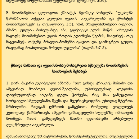
მდუმარედ მოელის ხსნას უფლისაგან" (გოდ. იერ. 3:26).
9. მოთმინებით ველოდოთ ქრისტეს მეორედ მოსვლას: "უფალმა
წარმართოს თქვენი გულები ღვთის სიყვარულისა და ქრისტეს
მოთმინებისკენ" (2 თესალონიკ. 3:5). "მაშ, მრავლისმთმენნი იყავით,
ძმანო, უფლის მოსვლამდე. აჰა, გლეხკაცი ელის მიწის სანუკვარ
ნაყოფს; მოთმინებით ელის როდის ეღირსება წვიმას, ნაადრევს თუ
ნაგვიანევს. თქვენც მრავლისმთმენნი იყავით და გაიმაგრეთ გული,
რადგანაც მოახლოვდა მოსვლა უფლისა" (იაკობ. 5:7-
8).
წმიდა მამათა და ღვთისმოსავ მოსაგრეთა სწავლება მოთმინების
სათნოების შესახებ
1. ღირ. მაკარი ეგვიპტელი ამბობს: "თუ გინდა ქრისტეს მიბაძო და
ამგვარად მოიპოვო ღვთისშვილობა, უპირველესად ყოვლისა
დიდსულოვნად აიტანე ყველა ჭირვება, რაც მას განუცდია:
ხორციელი სნეულებანი, წყენა და შეურაცხყოფანი, უხილავ მტერთა
ბრძოლანი, რადგან ღმრთის განგებით, რომელიც ყოველივეს
კეთილად წარმართავს, ამგვარი განსაცდელნი სულებზე იმისთვის
მოიწევა, რათა გამჟღავნდეს მათში ღვთისადმი არსებული
გულწრფელი სიყვარული.
დასაბამითგანვე წმ. პატრიარქთა, წინასწარმეტყველთა, მოციქულთა