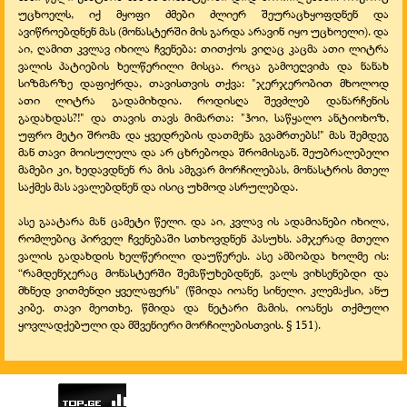
უცხოელს, იქ მყოფი ძმები ძლიერ შეურაცხყოფდნენ და
ავიწროებდნენ მას (მონასტერში მის გარდა არავინ იყო უცხოელი). და
აი, ღამით კვლავ იხილა ჩვენება: თითქოს ვიღაც კაცმა ათი ლიტრა
ვალის პატიების ხელწერილი მისცა. როცა გამოეღვიძა და ნანახ
სიზმარზე დაფიქრდა, თავისთვის თქვა: "ჯერჯერობით მხოლოდ
ათი ლიტრა გადამიხდია. როდისღა შევძლებ დანარჩენის
გადახდას?!" და თავის თავს მიმართა: "ჰოი, საწყალო ანტიოხოზ,
უფრო მეტი შრომა და ყვედრების დათმენა გვამრთებს!" მას შემდეგ
მან თავი მოისულელა და არ ცხრებოდა შრომისგან. შეუბრალებელი
მამები კი, ხედავდნენ რა მის ამგვარ მორჩილებას, მონასტრის მთელ
საქმეს მას ავალებდნენ და ისიც უხმოდ ასრულებდა.
ასე გაატარა მან ცამეტი წელი. და აი, კვლავ ის ადამიანები იხილა,
რომლებიც პირველ ჩვენებაში სთხოვდნენ პასუხს. ამჯერად მთელი
ვალის გადახდის ხელწერილი დაუწერეს. ასე ამბობდა ხოლმე ის:
“რამდენჯერაც მონასტერში შემაწუხებდნენ, ვალს ვიხსენებდი და
მხნედ ვითმენდი ყველაფერს" (წმიდა იოანე სინელი. კლემაქსი, ანუ
კიბე. თავი მეოთხე. წმიდა და ნეტარი მამის, იოანეს თქმული
ყოვლადქებული და მშვენიერი მორჩილებისთვის. § 151).