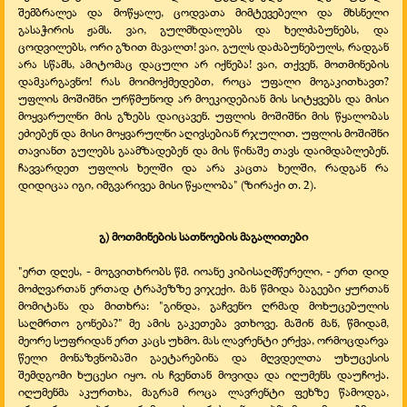
შემბრალეა და მოწყალე, ცოდვათა მიმტევებელი და მხსნელი
გასაჭირის ჟამს. ვაი, გულმხდალებს და ხელძაბუნებს, და
ცოდვილებს, ორი გზით მავალთ! ვაი, გულს დაძაბუნებულს, რადგან
არა სწამს, ამიტომაც დაცული არ იქნება! ვაი, თქვენ, მოთმინების
დამკარგავნო! რას მოიმოქმედებთ, როცა უფალი მოგაკითხავთ?
უფლის მოშიშნი ურწმუნოდ არ მოეკიდებიან მის სიტყვებს და მისი
მოყვარულნი მის გზებს დაიცავენ. უფლის მოშიშნი მის წყალობას
ეძიებენ და მისი მოყვარულნი აღივსებიან რჯულით. უფლის მოშიშნი
თავიანთ გულებს გაამზადებენ და მის წინაშე თავს დაიმდაბლებენ.
ჩავვარდეთ უფლის ხელში და არა კაცთა ხელში, რადგან რა
დიდიცაა იგი, იმგვარივეა მისი წყალობა" (ზირაქი თ. 2).
გ) მოთმინების სათნოების მაგალითები
"ერთ დღეს, - მოგვითხრობს წმ. იოანე კიბისაღმწერელი, - ერთ დიდ
მოძღვართან ერთად ტრაპეზზე ვიჯექი. მან წმიდა ბაგეები ყურთან
მომიტანა და მითხრა: "გინდა, გაჩვენო ღრმად მოხუცებულის
საღმრთო გონება?" მე ამის გაკეთება ვთხოვე. მაშინ მან, წმიდამ,
მეორე სუფრიდან ერთ კაცს უხმო. მას ლავრენტი ერქვა, ორმოცდარვა
წელი მონაზვნობაში გაეტარებინა და მღვდელთა უხუცესის
შემდგომი ხუცესი იყო. ის ჩვენთან მოვიდა და იღუმენს დაუჩოქა.
იღუმენმა აკურთხა, მაგრამ როცა ლავრენტი ფეხზე წამოდგა,