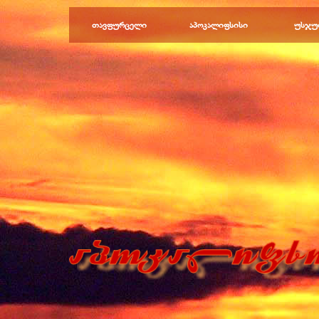
Перейти к контенту
თავფურცელი
აპოკალიფსისი
უსჯუ