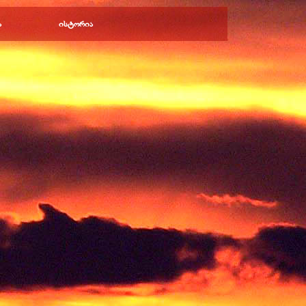
ა
ისტორია
▼
▼