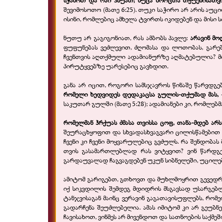
სჭამოთ და რაი ჰსუათ; ნუცა ხორცთა თქუენისათვი
შევიმოსოთო (მათე 6:25). თუკი საჭირო არ არის აუც
ისინი, რომლებიც ამხელა ტვირთს იკიდებენ და მისი ს
ნუთუ არ გაგიგონიათ, რას ამბობს პავლე:
არავინ მო
ფუფუნებას ვეძლევით, ძღომასა და ლოთობას, გარე
ჩვენთვის აღთქმული ადამიანურზე აღმატებულია? მ
პირუტყვებზე უარესებიც გავხდით.
განა არ იცით, როგორი სამსჯავროს წინაშე წარვდგე
რომელი ხედვიდეს დედაკაცსა გულის-
თქუმად მას,
საკუთარ გულში (მათე 5:28); ადამიანები კი, რომლებ
რომელმან ჰრქუას ძმასა თვისსა ცოფ, თანა-
მდებ არს
შეურაცხყოფით და სხვადასხვაგვარი ცილისწამებით ძმ
ჩვენი კი ჩვენი მოყვარულებიც გვძულს. რა შენდობას
თვის გასამართლებლად რას ვიტყვით? ვინ წარდგ
გარდაუვალად ჩაგვაგდებენ უკუნ სიბნელეში, უცილე
ამიტომ გარიგებთ, გთხოვთ და მუხლმოყრით გევედრე
იქ სიკვდილის შემდეგ მდიდრის მსგავსად უსარგებლ
ტანჯვისაგან მაინც ვერავინ გაგათავისუფლებს, რომე
გადარჩენა შეუძლებელია. ამას იმიტომ კი არ გეუბ
ჩავისახოთ, ვინმეს არ მივენდოთ და სათნოების საქმე