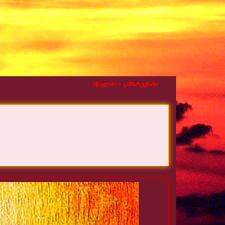
სწავლანი >
განმარტებანი