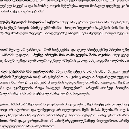
ს რაი შეიმოსოთ.
ანუ: ნუ ზრუნავთ თქვენი სიცოცხლისთვის, რა ვჭამოთ
ილებელ საკვებსა და სამოსზე თავის შეწუხება, თვით მომავალ დღეზეც კი ზ
იმძიმის ქვეშ იდრიკებიან?
ღუაწე შეეყოფის სოფლისა საქმეთა
? ანუ: არც ერთი მეომარი არ შეიკრავს 
შე საქმეებისთვის მძიმედ ვშრომობთ, ხოლო ზეციური საგნების მიმართ 
იწაზე მოარული ზეციერ სიმაღლეებზე ასვლას ვერ შეძლებს; ხოლო ჩვენ 
ბით? ნუთუ არ გახსოვთ, რომ სიტყვებსა და გულისსიტყვებზე პასუხი უნდა
-
ამბობს უფალი, -
მუნვე იმრუშა მის თანა გულსა შინა თვისსა.
ანუ: ყვე
მაც პასუხი უნდა აგონ მოურიდებელი მზერის გამოც, ამ ცოდვაში ჩალპობასაც
 იგი გეჰენიასა მას ცეცხლისასა.
ანუ: ვინც ეტყვის თავის ძმას: შლეგო, ცეც
ების შერცხვენას თავს არ ვანებებთ. ის, ვისაც თავისი მოყვარული უყვარს
 მივიღებთ, როცა გვევალება ძველების დადგენილ მიჯნებს გავცდეთ, ჩვენ კი
ება და გვიშველის, როცა სასჯელს მივიღებთ? არავინ! არამედ მოთქ
ბელი ტანჯვისა და აუტანელი სასჯელების ადგილას.
ბით: სანამ დარჩენილია სიცოცხლის მოკლე დრო, ჩემი სიტყვები გულშემ
ოდ არ იტიროთ და უიმედოდ არ იგლოვოთ. შენს მამას, მეგობარს თუ სხვ
ლიც საკუთარი საქმეებით დაიმსახურე. ასეთია იქაური სამსჯავრო: ის მხ
ნებით, რომ დაგადარდიანოთ ან სასოწარკვეთილებამდე მიგიყვანოთ, არამ
ში დაუდევრობა არ გამოვიჩინოთ.