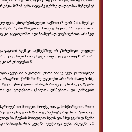
 ანდა რა ვსვათო; ნურც თქვენი სხეულისთვის, რით
რუნვა, მაშინ განა ოდესმე ფეხზე დადგომას შეძლებენ
ხელ-
ფეხს ცხოვრებისეული საქმით (2 ტიმ. 2:4), ჩვენ კი
სუსტები აღმოვჩნდებით ხოლმე. ნუთუ არ იცით, რომ
არც კი ვცდილობთ ადამიანურად ვიცხოვროთ, არამედ
 ვაგოთ? ჩვენ კი საქმეებზეც არ ვზრუნავთ!
ყოველი
ლამ, ვინც ნდომით შეხედა ქალს, უკვე იმრუშა მასთან
 კი არ ერიდებიან.
ხლის გეენაში ჩავარდეს (მათე 5:22); ჩვენ კი ურიცხვი
, არაფრით წარმართზე უკეთესი არ არის (მათე 5:46);
 ჩვენი ცხოვრებით ამ მიჯნებამდეც ვერ მიგვიღწევია?
მითა და გოდებით, კბილთა ღრჭენითა და ტანჯვით
უსვრილებით მიიღეთ, მოიქეცით, გამოსწორდით, რათა
ა ვინმეს ღვთის წინაშე კადნიერებაც რომ ჰქონდეს,
ოლოდ საქმეების მიხედვით სჯის და სხვაგვარად ჩვენი
ედ იმისთვის, რომ გულში ფუჭი და უქმი იმედები არ