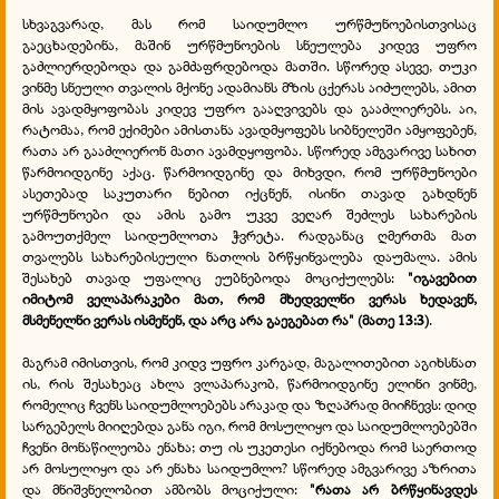
სხვაგვარად, მას რომ საიდუმლო ურწმუნოებისთვისაც
გაეცხადებინა, მაშინ ურწმუნოების სნეულება კიდევ უფრო
გაძლიერდებოდა და გამძაფრდებოდა მათში. სწორედ ასევე, თუკი
ვინმე სნეული თვალის მქონე ადამიანს მზის ცქერას აიძულებს, ამით
მის ავადმყოფობას კიდევ უფრო გააღვივებს და გააძლიერებს. აი,
რატომაა, რომ ექიმები ამისთანა ავადმყოფებს სიბნელეში ამყოფებენ,
რათა არ გააძლიერონ მათი ავამდყოფობა. სწორედ ამგვარივე სახით
წარმოიდგინე აქაც. წარმოიდგინე და მიხვდი, რომ ურწმუნოები
ასეთებად საკუთარი ნებით
იქცნენ, ისინი თავად გახდნენ
ურწმუნოები და ამის გამო უკვე ვეღარ შეძლეს სახარების
გამოუთქმელ საიდუმლოთა ჭვრეტა. რადგანაც ღმერთმა მათ
თვალებს სახარებისეული ნათლის ბრწყინვალება დაუმალა. ამის
შესახებ თავად უფალიც ეუბნებოდა მოციქულებს:
"იგავებით
იმიტომ ველაპარაკები მათ, რომ მხედველნი ვერას ხედავენ,
მსმენელნი ვერას ისმენენ, და არც არა გაეგებათ რა" (მათე 13:3)
.
მაგრამ იმისთვის, რომ კიდვ უფრო კარგად, მაგალითებით აგიხსნათ
ის, რის შესახეაც ახლა ვლაპარაკობ, წარმოიდგინე ელინი ვინმე,
რომელიც ჩვენს საიდუმლოებებს არაკად და ზღაპრად მიიჩნევს: დიდ
სარგებელს მიიღებდა განა იგი, რომ მოსულიყო და საიდუმლოებებში
ჩვენი მონაწილეობა ენახა; თუ ის უკეთესი იქნებოდა რომ საერთოდ
არ მოსულიყო და არ ენახა საიდუმლო? სწორედ ამგვარივე აზრითა
და
მნიშვნელობით ამბობს მოციქული:
"რათა არ ბრწყინავდეს