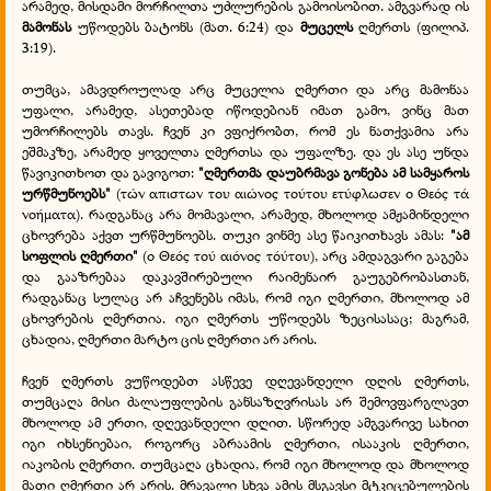
არამედ, მისდამი მორჩილთა უძლურების გამოისობით. ამგვარად ის
მამონას
უწოდებს ბატონს (მათ. 6:24) და
მუცელს
ღმერთს (ფილიპ.
3:19).
თუმცა, ამავდროულად არც მუცელია
ღმერთი და არც მამონაა
უფალი, არამედ, ასეთებად იწოდებიან იმათ გამო, ვინც მათ
უმორჩილებს თავს. ჩვენ კი ვფიქრობთ, რომ ეს ნათქვამია არა
ეშმაკზე, არამედ ყოველთა ღმერთსა და უფალზე. და ეს ასე უნდა
წავიკითხოთ და გავიგოთ:
"ღმერთმა დაუბრმავა გონება ამ სამყაროს
ურწმუნოებს"
(τών απιστων του αιώνος τούτου ετύφλωσεν ο Θεός τά
νοήματα). რადგანაც არა მომავალი, არამედ, მხოლოდ ამჟამინდელი
ცხოვრება აქვთ ურწმუნოებს. თუკი ვინმე ასე წაიკითხავს ამას:
"ამ
სოფლის ღმერთი"
(ο Θεός τού αιόνος τόύτου), არც ამდაგვარი გაგება
და გააზრებაა დაკავშირებული რაიმენაირ გაუგებრობასთან,
რადგანაც სულაც არ აჩვენებს იმას, რომ იგი ღმერთი, მხოლოდ ამ
ცხოვრების ღმერთია. იგი ღმერთს უწოდებს ზეცისასაც; მაგრამ,
ცხადია, ღმერთი მარტო ცის ღმერთი არ არის.
ჩვენ ღმერთს ვუწოდებთ ასწევე დღევანდელი დღის ღმერთს,
თუმცაღა მისი ძალაუფლების განსაზღვრისას არ შემოვფარგლავთ
მხოლოდ ამ ერთი, დღევანდელი დღით. სწორედ ამგვარივე სახით
იგი იხსენიებაი, როგორც აბრაამის ღმერთი, ისააკის ღმერთი,
იაკობის ღმერთი. თუმცაღა ცხადია, რომ იგი მხოლოდ და მხოლოდ
მათი ღმერთი არ არის. მრავალი სხვა ამის მსგავსი მტკიცებულების