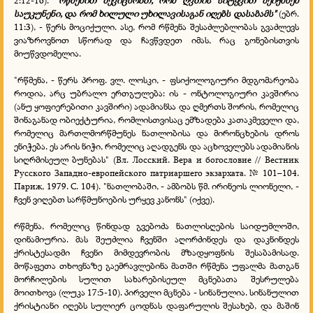
2:12-16).
"რწმენით შევიცნობთ, რომ ღვთის სიტყვით შეიქმნენ
საუკუნენი, და რომ ხილული უხილავისაგან იღებს დასაბამს"
(ებრ.
11:3), - წერს მოციქული. ასე, რომ რწმენა შესაძლებლობას გვაძლევს
ვიაზროვნოთ სწორად და ჩავწვდეთ იმას, რაც გონებისთვის
მიუწვდომელია.
"რწმენა, - წერს პროფ. ვლ. ლოსკი, - ფსიქოლოგიური მდგომარეობა
როდია, არც უბრალო ერთგულება: ის - ონტოლოგიური კავშირია
(ანუ ყოფიერებითი კავშირი) ადამიანსა და ღმერთს შორის, რომელიც
შინაგანად ობიექტურია, რომლისთვისაც ემზადება კათაკმეველი და,
რომელიც მართლმორწმუნეს ნათლობისა და მირონცხების დროს
ენიჭება. ეს არის ნიჭი, რომელიც აღადგენს და აცხოველებს ადამიანის
სიღრმისეულ ბუნებას" (Вл. Лосский. Вера и богословие // Вестник
Русского Западно-европейского патриаршего экзархата. № 101–104.
Париж, 1979. С. 104). "ნათლობაში, - ამბობს წმ. ირინეოს ლიონელი, -
ჩვენ ვიღებთ სარწმუნოების ურყევ კანონს" (იქვე).
რწმენა, რომელიც წინდად გვებოძა ნათლისღების საიდუმლოში,
დინამიურია. მას შეუძლია ჩვენში აღორძინდეს და დაკნინდეს
ქრისტესადმი ჩვენი მიმდევრობის მზადყოფნის შესაბამისად.
მოწაფეთა თხოვნაზე გაემრავლებინა მათში რწმენა უფალმა მათგან
მორჩილების სულით სახარებისეულ მცნებათა შესრულება
მოითხოვა (ლუკა 17:5-10). პირველი მცნება - სინანულია. სინანულით
ქრისტიანი იღებს სულიერ ცოდნას დაფარულის შესახებ, და მაშინ