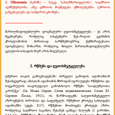
1.
Oikonomia
(ბერძნ.) – ბუკვ. "სახლმმართველობა", საღმრთო
აღმშენებლობა, ანუ ღმრთის მოქმედება ქმნილებებში. ღმრთის
განგებულება და სამყაროს ცხონება.
_____________________
მართლმადიდებლური დოგმატური ღვთისმეტყველება - ეს არის
მეცნიერება, რომელიც სისტემური წეს-რიგით გვიხსნის
ქრისტიანობის ძირითად სარწმუნოებრივ ჭეშმარიტებათა
(დოგმატთა) შინაარსს, რომელიც მთელი მართლმადიდებლური
ეკლესიის სისავსის მიერ არის მიღებული.
2. რწმენა და ღვთისმეტყველება
ღმერთი თავის გამოცხადებაში პირველი გამოდის ადამიანთან
შესახვედრად. ამასთან ადამიანის მხრიდან ივარაუდება რწმენისა და
სიყვარულის თავისუფალი გამოძახილი. რწმენა "საიდუმლოთა
კარიბჭეა" (Св. Исаак Сирин. Слова подвижнические. Слово 82.
Сергиев Посад, 1911), ის წარმოადგენს საღვთისმეტყველო
აზროვნების პირობასა და საფუძველს. რწმენით ქრისტე სახლდება
ადამიანში (ეფეს. 3:17), რწმენით მოიპოვება ქრისტეს აზრი,
რომელსაც საღმრთო საგანთა შესახებ განსჯა ძალუძს (1 კორინთ.