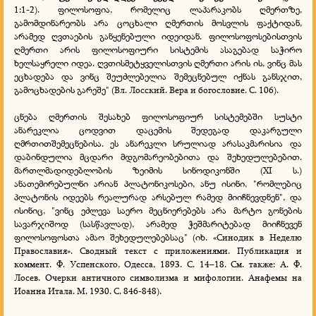
1:1-2). ფილოსოფია, რომელიც ლაპარაკობს ღმერთზე,
გამომდინარეობს არა ცოცხალი ღმერთის მოსვლის ფაქტიდან,
არამედ ღვთაების განყენებული იდეიდან. ფილოსოფოსებისთვის
ღმერთი არის ფილოსოფიური სისტემის ასაგებად საჭირო
ხელსაყრელი იდეა. ღვთისმეტყველისთვის ღმერთი არის ის, ვინც მას
ეცხადება და ვინც შეუძლებელია შემეცნებულ იქნას განსჯით,
გამოცხადების გარეშე" (Вл. Лосский. Вера и богословие. С. 106).
ცნება ღმერთის შესახებ ფილოსოფიურ სისტემებში სუსტი
ანარეკლია ცოდვით დაცემის შედეგად დაკარგული
ღმრთითშემეცნებისა. ეს ანარეკლი სრულიად არასაკმარისია და
დაბინდულია მცდარი მდგომარეობებითა და შეხედულებებით.
მართლმადიდებლობის ზეიმის სინოდიკონში (XI ს.)
ანათემირებულნი არიან პლატონიკოსები, ანუ ისინი, "რომლებიც
პლატონის იდეებს რეალურად არსებულ რამედ მიიჩნევდნენ", და
ისინიც, "ვინც ეძლევა საერო მეცნიერებებს არა მარტო გონების
სავარჯიშოდ (სასწავლად), არამედ ჭეშმარიტებად მიიჩნევენ
ფილოსოფოსთა ამაო შეხედულებებსაც" (იხ. «Синодик в Неделю
Православия». Сводный текст с приложениями. Публикация и
коммент. Ф. Успенского, Одесса, 1893. С. 14–18. См. также: А. Ф.
Лосев. Очерки античного символизма и мифологии. Анафемы на
Иоанна Итала. М. 1930. С. 846-848).