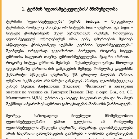
1. ტერმინ "ღვთისმეტყველების" მნიშვნელობა
ტერმინი "ღვთისმეტყველება" (ბერძნ. teologia – შედგენილი
ტერმინია, რომელიც მოიცავს ორ სიტყვას: teos - ღმერთი და logos -
სიტყვა) ქრისტიანებმა ძველ ბერძენთაგან ისესხეს, რომლებიც
ღვთისმეტყველს უწოდებდნენ იმას, ვინც ღმერთების შესახებ
ასწავლიდა. ქრისტიანულ აღქმაში ტერმინი "ღვთისმეტყველება"
შეიძლება ორგვარად გავიაზროთ. პირველი, როგორც სიტყვა
ღმრთისა საკუთარ თავზე. ღმრთისმეტყველება, მკაცრი აზრით, -
როგორც სიტყვა ღმრთის შესახებ - შესაძლებელი გახდა მხოლოდ
დედამიწაზე ღმრთის ძის განკაცების შემდეგ, რომელმაც გაგვიხსნა
ჭეშმარიტი სწავლება ღმერთზე. წმ. გრიგოლ პალამას აზრით,
ღმერთი ჩვენს გამო არა მარტო განკაცდა, არამედ ღვთისმეტყველიც
გახდა (Архим. Амфилохий (Радович). "Филиокве" и нетварная
энергия по учению св. Григория Паламы. Пер. с серб. Б.м., б.г. C.I.
Машинопись МДА). ღმრთის ეს სიტყვა საკუთარ თავსა და მის მიერ
შექმნილ სამყაროზე საღმრთო გამოცხადების შინაარსს წარმოადგენს.
მეორეც, საზოგადოდ მიღებული მნიშვნელობით
ღვთისმეტყველებაში ესმით ეკლესიის ან რომელიმე
ღვთისმეტყველის სწავლება ღმერთზე. ამგვარად, ღვთისმეტყველება
არის საღმრთო გამოცხადების გააზრება - მოწმობა გამოცხადების