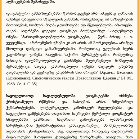
აღმოცენების შემთხვევაში.
დოგმატური განსაზღვრებანი წარმოადგენენ არა იმდენად ღმრთის
შესახებ დადებითი სწავლების გახსნას, რამდენადაც იმ საზღვრების
მითითებას, რომლის მიღმა ცდომილება და მწვალებლობა იმყოფება.
თავის სიღრმეში ყოველი დოგმატი მიუწვდომელ საიდუმლოდ
რჩება. "მართლმადიდებლური დოგმატები, - წერს პროფ. ა. ი.
ვვედენსკი, - აზროვნების გზები კი არ არის, ან ბორკილები... არამედ
მხოლოდ დამცავი განსაზღვრებანი, რომლითაც ეკლესიას სურს
კაცობრივი გონება ჩააყენოს საჭირო პერსპექტივაში, რომელშიც
მისთვის დაუბრკოლებლად გაიხსნება შეუჩერებელი წინსვლის
პერსპექტივა, სადაც გამორიცხული იქნება მაცდურ გზებზე
გადასვლისა და გვერდზე გადახრის საშიშროება" (Архиеп. Василий
(Кривошеин). Символические тексты Православной Церкви // БТ М.,
1968. Сб. 4. С. 35).
საყოველთაოდ სავალდებულობა
. დოგმატებში იხსნება
ქრისტიანული რწმენისა და სასოების არსი. ზნეობრივი
ჭეშმარიტებებს, ლიტურგიკულ, კანონიკურ ჩვეულებებსა და
საეკლესიო განწესებებს თავიანთი საყრდენი წერტილი დოგმატურ
სწავლებაში გააჩნიათ. საღმრთო გამოცხადება ლაპარაკობს
სარწმუნოების ჭეშმარიტებათა განსაკუთრებულ მნიშვნელობაზე
ადამიანის ცხონებისთვის. ასე, მაგალითად, როდესაც მაცხოვარმა
მოციქულები მსოფლიო ქადაგებაზე წარაგზავნა, დაავალა მათ