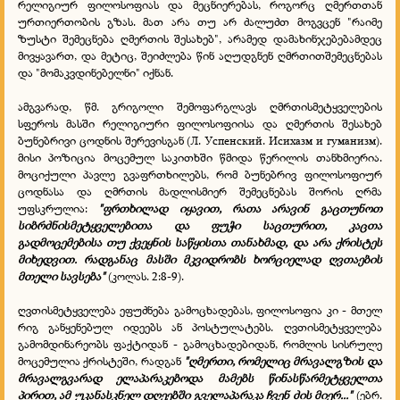
რელიგიურ ფილოსოფიას და მეცნიერებას, როგორც ღმერთთან
ურთიერთობის გზას. მათ არა თუ არ ძალუძთ მოგვცენ "რაიმე
ზუსტი შემეცნება ღმერთის შესახებ", არამედ დამახინჯებებამდეც
მივყავართ, და მეტიც, შეიძლება წინ აღუდგნენ ღმრთითშემეცნებას
და "მომაკვდინებელნი" იქნან.
ამგვარად, წმ. გრიგოლი შემოფარგლავს ღმრთისმეტყველების
სფეროს მასში რელიგიური ფილოსოფიისა და ღმერთის შესახებ
ბუნებრივი ცოდნის შერევისგან (Л. Успенский. Исихазм и гуманизм).
მისი პოზიცია მოცემულ საკითხში წმიდა წერილის თანხმიერია.
მოციქული პავლე გვაფრთხილებს, რომ ბუნებრივ ფილოსოფიურ
ცოდნასა და ღმრთის მადლისმიერ შემეცნებას შორის ღრმა
უფსკრულია:
"ფრთხილად იყავით, რათა არავინ გაცთუნოთ
სიბრძნისმეტყველებითა და ფუჭი საცთურით, კაცთა
გადმოცემებისა თუ ქვეყნის საწყისთა თანახმად, და არა ქრისტეს
მიხედვით. რადგანაც მასში მკვიდრობს ხორციელად ღვთაების
მთელი სავსება"
(კოლას. 2:8-9).
ღვთისმეტყველება ეფუძნება გამოცხადებას, ფილოსოფია კი - მთელ
რიგ განყენებულ იდეებს ან პოსტულატებს. ღვთისმეტყველება
გამომდინარეობს ფაქტიდან - გამოცხადებიდან, რომლის სისრულე
მოცემულია ქრისტეში, რადგან
"ღმერთი, რომელიც მრავალგზის და
მრავალგვარად ელაპარაკებოდა მამებს წინასწარმეტყველთა
პირით, ამ უკანასკნელ დღეებში გველაპარაკა ჩვენ ძის მიერ..."
(ებრ.