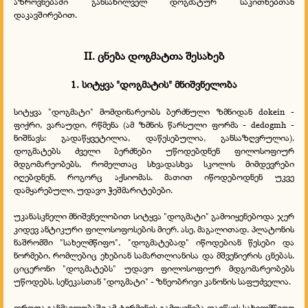
აზროვნებაში განსახილველ დოგმატურ საკითხებთან
დაკავშირებით.
II. ცნება დოგმატთა შესახებ
1. სიტყვა "დოგმატის" მნიშვნელობა
სიტყვა "დოგმატი" მომდინარეობს ბერძნული ზმნიდან dokein -
ფიქრი, ვარაუდი, რწმენა (ამ ზმნის წარსული ფორმა - dedogmh -
ნიშნავს: გადაწყვეტილია, დაწესებულია, განსაზღვრულია).
დოგმატებს ძველი ბერძნები უწოდებდნენ ფილოსოფიურ
მდგომარეობებს, რომელთაც სხვადასხვა სკოლის მიმდევრები
იღებდნენ, როგორც აქსიომას. მათით იწოდებოდნენ უკვე
დამყარებული, უდავო ჭეშმარიტებები.
უკანასკნელი მნიშვნელობით სიტყვა "დოგმატი" გამოიყენებოდა ჯერ
კიდევ ანტიკური ფილოსოფოსების მიერ. ასე, მაგალითად, პლატონის
ნაშრომში "სახელმწიფო", "დოგმატებად" იწოდებიან წესები და
ნორმები, რომლებიც ეხებიან სამართლიანისა და მშვენიერის ცნებას.
ციცერონი "დოგმატებს" უდავო ფილოსოფიურ მდგომარეობებს
უწოდებს. სენეკასთან "დოგმატი" - ზნეობრივი კანონის საფუძველია.
დროთა განმავლობაში ამ ტერმინის გამოყენება დაიწყეს სახელმწიფო