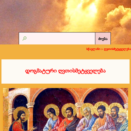
ძიება
სწავლანი >
ღვთისმეტყველება
დოგმატური ღვთისმეტყველება