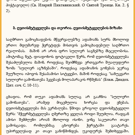
პიქტავიელი) (Св. Иларий Пиктавииский. О Святой Троице. Кн. 2, §
2).
ბ. ღვთისმეტყველება და თეორია. ღვთისმეტყველების მიზანი
საღმრთო გამოცხადების მწვერვალებზე ადამიანს სურს მხოლოდ
ერთი: მდუმარედ ჭვრეტდეს მისთვის გამოცხადებულ საღმრთო
რეალობას. მაშინ არ არის დრო სულიერ საგნებზე მსჯელობისა.
ამიტომაც ნეტ. დიადოხოს ფოტიკელი წერს, რომ ღვთისმეტყველება
შესაძლებელია მაშინ, როდესაც შეიმჩნევა ერთგვარი შუალედური
ზომა "სულიერ აგზნებაში", როდესაც ადამიანის გონებას ჯერაც
შეუზლია იპოვოს შესაბამისი სიტყვები, მაშინ როდესაც "სანუკვარი
სულიერი გამონათება ჰკვებავს მოლაპარაკის რწმენას" (Блаж. Диадох.
Цит. соч. С. 10-11).
ცხადია, რომ თუკი ადამიანს სულაც არ გააჩნია "სულიერი
გამონათება", არამედ მიცემულია ხორცსა და ვნებას,
ღვთისმეტყველება მას ეკრძალება. წმიდა გრიგოლ ღვთისმეტყველი
წერს: "მჭევრმეტყველება ღმერთზე ყველას როდი შეუძლია, რადგან
ამისი შემძლენი არიან მხოლოდ ისინი, ვინც საკუთარი თავი
გამოსცადა, რომლებმაც ცხოვრება ჭვრეტაში გაატარეს,
უპირველესად კი თავი განიწმინდეს, უკიდურეს შემთხვევაში,