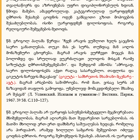
თვალსაწიერს და აზროვნებას უფრო დიციპლინირებულს ხდიან,
წმიდა მამები, ამავდროულად, კატეგორიულად უარყოფდნენ
ღმრთის შესახებ ცოდნის ოდენ განსჯითი გზით მოპოვების
შესაძლებლობას. ისინი უარყოფდნენ ფილოსოფიას, როგორც
რელიგიური შემეცნების მეთოდს.
წმ. გრიგოლ პალამა წერდა: "ჩვენ არავის ვუშლით ხელს გაეცნოს
საერო განათლებას, თუკი მას ეს სურს, თუნდაც მან აიღოს
მონაზვნური ცხოვრება. მაგრამ არავის ვურჩევთ მიეცეს მას
ბოლომდე და სრულიად ვუკრძალავთ ელოდოს მისგან რაიმე
სიზუსტეს ღმრთისშემეცნებაში". და შემდგომ ამბობს: "ამრიგად,
საერო ფილოსოფოსებს აქვთ რაღაც სასარგებლო, თაფლისა და
ციკუტის ნარევის მსგავსად"
(ციკუტა - სამხრეთის შხამიანი მცენარე -
ავტ.).
მაგრამ არსებობს საშიშროება, რომ მათ, ვისაც სურს ამ
ნაზავიდან თაფლის გამოყოფა, უნებლიედ მომაკვდინებელი შხამიც
არ შესვან" (Л. Успенский. Исихазм и гуманизм-// Вестник. Париж,
1967. № 58. С.110–127).
წმ. გრიგოლ პალამა არ უარყოფს საბუნებისმეტყველო მეცნიერებათა
მნიშვნელობას, მაგრამ აღიარებს მათ შედარებით სარგებლობას. ის
მათში მხოლოდ ერთ-ერთ დამხმარე საშუალებას ხედავს, რომელიც
არა პირდაპირ, არამედ ხილული სამყაროს მეშვეობით იძლევა
ცოდნას ღმრთის, როგორც შემოქმედის შესახებ. ამასთან, ის უარყოფს