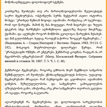
მოწინააღმდეგეთა ფილოსოფიურ სქემებს.
კითხვაზე, შეიძლება თუ არა მართლმადიდებლობა შეუთავსდეს
საერო მეცნიერებას, ოპტინელმა ბერმა ნექტარიმ ასეთი ისტორია
მოჰყვა: "ერთხელ ჩემთან მოვიდა ადამიანი, რომელსაც არ სჯეროდა,
რომ იყო წარღვნა. მაშინ მე მას მოვუყევი, რომ ნიჟარები და ზღვის
ფსკერის სხვა ნარჩენები აღმოჩენილია ყველაზე მაღალ მთებზეც,
ქვიშაში, და ავუხსენი როგორ მოწმობს გეოლოგია წარღვნის შესახებ.
და მან გულისხმაყო. ხედავ, რაოდენ საჭიროა ზოგჯერ მეცნიერება..."
(Надеждина А. – Старец Нектарий // Вестник. Париж. 1983. №113. С.
192). მოსკოვის მიტროპოლიტი ფილარეტი წერდა, რომ
"ქრისტესადმი რწმენა არ ემტერება ჭეშმარიტ ცოდნას, რადგან ის არ
მეგობრობს უმეცრებასთან" (Митр. Московский Филарет. Собрание
мнений и отзывов. М. 1887. Т. 5. Ч. 1. С. 48).
ჭეშმარიტი მეცნიერება, როგორც ღმრთის მიერ შექმნილი სამყაროს
შემსწავლელი, არ შეიძლება ეწინააღმდეგებოდეს ბიბლია. უდავოდ,
მეცნიერებაში მრავალი რამ ბუნდოვანი და ცდომილია ადამიანის
გონების შეზღუდულობისა და სამეცნიერო გამოცდილების
უზუსტობის გამო, ამიტომაც არც ერთ სამეცნიერო თეორიას ეკლესია
არ იცავდა, როგორც საკუთარს.
აღიარებდნენ რა მეცნიერებისა და ფილოსოფიის სარგებლობას
ქრისტიანთათვის, რომლებიც ამით აფართოვებენ თავიანთ