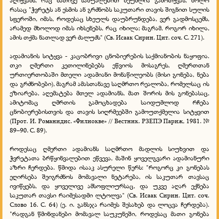
აღიქვამს, რაც მათივე საშუალებით შეუძლია გამოთქვას, ხოლო
რასაც "ჭვრეტს ან ესმის ან გრძნობს საკუთარი თავის შიგნით სულის
სფეროში, იმას, როდესაც სხეულს დაუბრუნდება, ვერ გადმოსცემს,
არამედ მხოლოდ იმას იხსენებს, რაც იხილა; მაგრამ, როგორ იხილა,
ამის თქმა ნათლად ვერ ძალუძს" (Св. Исаак Сирин. Цит. соч. С. 271).
ადამიანის სიტყვა - კაცობრივი ცნობიერების საქმიანობის ნაყოფია.
თკი ღმერთი კეთილინებებს ეწვიოს მოსაგრეს, ღმერთთან
ურთიერთობაში მთელი ადამიანი მონაწილეობს (მისი გონება, ნება
და გრძნობები), მაგრამ ამასთანავე საღმრთო რეალობა, რომელსაც ის
ეზიარება, აღემატება მთელ ადამიანს, მათ შორის მის გონებასაც,
ამიტომაც ღმრთის გამოცხადება საიდუმლოდ რჩება
ცნობიერებისთვის და თავის სიღრმეებში გამოუთქმელია სიტყვით
(Прот. И. Романидис. «Филиокве» // Вестник. РЗЕПЭ Париж, 1981. №
89–90. С. 89).
როდესაც ღმერთი ადამიანს საღმრთო მადლის სიუხვით და
ჭვრეტათა ბრწყინვალებით ეწვევა, მაშინ ყოველგვარი ადამიანური
აზრი ჩერდება. წმიდა ისააკ ასურელი წერს: "როგორც კი გონებას
ეღირსება შეიგრძნოს მომავალი ნეტარება, ის საკუთარ თავსაც
ივიწყებს, და ყოველივე ამსოფლიურსაც, და უკვე აღარ ექნება
საკუთარ თავსი რაიმესადმი ლტოლვა" (Св. Исаак Сирин. Цит. соч.
Слово 16. С. 64) (ე. ი. განსჯა რაიმეს შესახებ და ლოცვა ჩერდება).
"რადგან წმინდანები მომავალ საუკუნეში, როდესაც მათი გონება