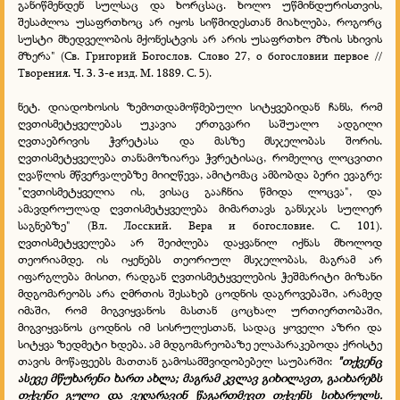
განიწმენდენ სულსაც და ხორცსაც. ხოლო უწმინდურისთვის,
შესაძლოა უსაფრთხოც არ იყოს სიწმიდესთან მიახლება, როგორც
სუსტი მხედველობის მქონესტვის არ არის უსაფრთხო მზის სხივის
მზერა" (Св. Григорий Богослов. Слово 27, о богословии первое //
Творения. Ч. 3. 3-е изд. М. 1889. С. 5).
ნეტ. დიადოხოსის ზემოთდამოწმებული სიტყვებიდან ჩანს, რომ
ღვთისმეტყველებას უკავია ერთგვარი საშუალო ადგილი
ღვთაებრივის ჭვრეტასა და მასზე მსჯელობას შორის.
ღვთისმეტყველება თანამოზიარეა ჭვრეტისაც, რომელიც ლოცვითი
ღვაწლის მწვერვალებზე მიიღწევა, ამიტომაც ამბობდა ბერი ევაგრე:
"ღვთისმეტყველია ის, ვისაც გააჩნია წმიდა ლოცვა", და
ამავდროულად ღვთისმეტყველება მიმართავს განსჯას სულიერ
საგნებზე" (Вл. Лосский. Вера и богословие. С. 101).
ღვთისმეტყველება არ შეიძლება დაყვანილ იქნას მხოლოდ
თეორიამდე. ის იყენებს თეორიულ მსჯელობას, მაგრამ არ
იფარგლება მისით, რადგან ღვთისმეტყველების ჭეშმარიტი მიზანი
მდგომარეობს არა ღმრთის შესახებ ცოდნის დაგროვებაში, არამედ
იმაში, რომ მიგვიყვანოს მასთან ცოცხალ ურთიერთობაში,
მიგვიყვანოს ცოდნის იმ სისრულესთან, სადაც ყოველი აზრი და
სიტყვა ზედმეტი ხდება. ამ მდგომარეობაზე ელაპარაკებოდა ქრისტე
თავის მოწაფეებს მათთან გამოსამშვიდობებელ საუბარში:
"თქვენც
ასევე მწუხარენი ხართ ახლა; მაგრამ კვლავ გიხილავთ, გაიხარებს
თქვენი გული და ვეღარავინ წაგართმევთ თქვენს სიხარულს.