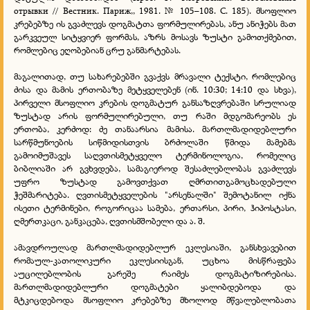
отрывки // Вестник. Париж,, 1981. № 105–108. С. 185). მსოფლიო
კრებებზე ის გვაძლევს დოგმატთა ფორმულირებას, ანუ ანიჭებს მათ
გარკვეულ სიტყვიერ ფორმას, აზრს მოსავს ზუსტი გამოთქმებით,
რომლებიც ეღობებიან ცრუ განმარტებას.
მაგალითად, თუ სახარებებში გვაქვს მრავალი ტექსტი, რომლებიც
ძისა და მამის ერთობაზე მეტყველებენ (ინ. 10:30; 14:10 და სხვა),
პირველი მსოფლიო კრების დოგმატურ განსაზღვრებაში სრულიად
ზუსტად არის ფორმულირებული, თუ რაში მდგომარეობს ეს
ერთობა, კერძოდ: ძე თანაარსია მამისა. მართლმადიდებლური
სარწმუნოების სიწმიდისთვის ბრძოლაში წმიდა მამებმა
გამოიმუშავეს საღვთისმეტყველო ტერმინოლოგია, რომელიც
ბიბლიაში არ გვხვდება, სამაგიეროდ შესაძლებლობას გვაძლევს
უფრო ზუსტად გამოვთქვათ ღმრთითგამოცხადებული
ჭეშმარიტება. ღვთისმეტყველების "არსენალში" შემოტანილ იქნა
ისეთი ტერმინები, როგორიცაა სამება, ერთარსი, პირი, ჰიპოსტასი,
ღმერთკაცი, განკაცება, ღვთისმშობელი და ა. შ.
ამავდროულად მართლმადიდებლურ ეკლესიაში, განსხვავებით
რომაულ-კათოლიკური ეკლესიისგან, უცხოა მისწრაფება
აუცილებლობის გარეშე რაიმეს დოგმატიზირებისა.
მართლმადიდებლური დოგმატები ყალიბდებოდა და
მტკიცდებოდა მსოფლიო კრებებზე მხოლოდ მწვალებლობათა