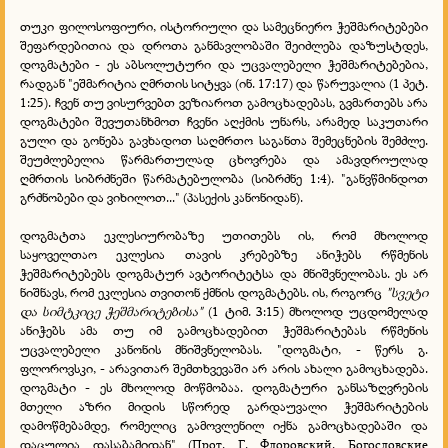
თუკი ფილოსოფიური, ისტორიული და სამეცნიერო ჭეშმარიტებები
შეფარდებითია და დროთა განმავლობაში შეიძლება დაზუსტდეს,
დოგმატები - ეს აბსოლუტური და უცვალებელი ჭეშმარიტებებია,
რადგან "ეშმარიტია ღმრთის სიტყვა (ინ. 17:17) და წარუვალია (1 პეტ.
1:25). ჩვენ თუ ვისურვებთ ვეზიაროთ გამოცხადებას, გვმართებს არა
დოგმატები შევუთანხმოთ ჩვენი აღქმის უნარს, არამედ საკუთარი
გული და გონება გავხადოთ საღმრთო საგანთა შემეცნების შემძლე.
შეუძლებელია წარმართულად ცხოვრება და ამავდროულად
ღმრთის სიბრძნეში წარმატებულობა (სიბრძნე 1:4). "განვწმინდოთ
გრძნობები და ვიხილოთ..." (პასექის კანონიდან).
დოგმატთა ეკლესიურობაზე უთითებს ის, რომ მხოლოდ
საყოველთაო ეკლესია თავის კრებებზე ანიჭებს რწმენის
ჭეშმარიტებებს დოგმატურ ავტორიტეტსა და მნიშვნელობას. ეს არ
ნიშნავს, რომ ეკლესია თვითონ ქმნის დოგმატებს. ის, როგორც
"სვეტი
და სიმტკიცე ჭეშმარიტებისა"
(1 ტიმ. 3:15) მხოლოდ უცდომელად
ანიჭებს ამა თუ იმ გამოცხადებით ჭეშმარიტებას რწმენის
უცვალებელი კანონის მნიშვნელობას. "დოგმატი, - წერს გ.
ფლოროვსკი, - არავითარ შემთხვევაში არ არის ახალი გამოცხადება.
დოგმატი - ეს მხოლოდ მოწმობაა. დოგმატური განსაზღვრების
მთელი აზრი მიდის სწორედ გარდაუვალი ჭეშმარიტების
დამოწმებამდე, რომელიც გამოვლენილ იქნა გამოცხადებაში და
დაცულია დასაბამიდან" (Прот. Г. Флоровский. Богословские