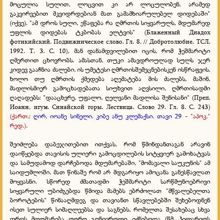
მოცულია სულით, ლოცვით კი არ ლოცულობენ, არამედ
გაკვირვებით მკვიდრდებიან მათ გამამხიარულებელ დიდებაში"
(იქვე). "ამ დროს სული, ეწაფება რა ღმრთის სიყვარულს, მდუმარედ
უფლის დიდებას ტკბობას ელტვის" (Блаженный Диадох
фотикийский. Подвижническое слово. Гл. 8. // Добротолюбие. ТСЛ.
1992. Т. 3. С. 10), მან დანამდვილებით იცის, რომ ჭეშმარიტი
ღმერთით ცხოვრობს. ამასთან, თუკი ამავდროულად სულს ჯერ
კიდევ გააჩნია ძალები, ის უმეტესი ღმრთისშემეცნებისკენ ისწრაფვის,
ხოლო თუ ღმრთის ქმედება აღემატება მის ძალებს, მაშინ,
მადლისმიერ გამოცხადებათა სიუხვით აღვსილი, ღმრთისადმი
ღაღადებს: "დააცხვრე, უფალო, ღელვანი მადლისა შენისანი" (Преп.
Иоанн, игум. Синайской горы. Лествица. Слово 29. Гл. 8. С. 243)
(ქართ.:
ღირ. იოანე სინელი. კიბე ანუ კლემაქსი. თავი 29
-
"აპოკ."
რედ.).
შეიძლება დაბეჯითებით ითქვას, რომ წმინდანთაგან არავინ
დაიწყებდა თავისის ულიერი გამოცდილების სიტყვიერ გამოხატვას
და სამუდამოდ დარჩებოდა მდუმარებაში, "მომავალი საუკუნის" ამ
საიდუმლოში, მათ წინაშე რომ არ მდგარიყო ამოცანა განესწავლათ
მოყვასნი. სწორედ ძმათადმი ჭეშმარიტი სარწმუნოებრივი
სიყვარული უბიძგებდა წმიდა მამებს ებრძოლათ "მწვალებელთა
ბოროტების" წინააღმდეგ და თავიანთ სწავლებებში შეხებოდნენ
ისეთ სულიერ სიმაღლეებსა და საგნებს, რომელთა შესახებაც სხვა
დროს მდუმარება უფრო გონივრული იქნებოდა (წმ. ჰილარიუს