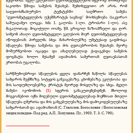
წვდომისა. ძველ ეკლესიაში ღვთისმეტყველების სფეროდ მიიჩნეოდა
საკითხი წმიდა სამების შესახებ. შემთხვევითი არ არის, რომ
საღვთისმსახურებო ტექსტებში საღმრთო სამება
"ღვთისმეტყველების უჭეშმარიტეს საგნად" მოიხსენიება (საკვირაო
საშუაღამეო ლოცვა. ხმა I, გალობა 1-ლი, ტროპარი 1-ლი). ასე
მაგალითად, მოციქული იოანე, წმ. გრიგოლ ნაზიანზელი და ღირ.
სიმეონ ახალი ღვთისმეტყველი ეკლესიის მიერ ღვთისმეტყველებად
იწოდებიან: პირველმა სხვა მახარობლებზე უმეტესად გადმოსცა
სწავლება წმიდა სამებისა და ძის ღვთაებრიობის შესახებ; მეორე
მოშურნეობით იცავდა და ამაღლებულად ქადაგებდა სამების
დოგმატს; ხოლო მესამემ ადამიანის სამერთიან ღვთაებასთან
ერთობას უგალობა.
სარწმუნოებრივი სწავლების ყველა დანარჩენ ნაწილს: სწავლებას
სამყაროს შექმნაზე, სიტყვის განკაცებაზე, ცხონებაზე, ეკლესიასა და
მის საიდუმლოებებზე, ქრისტეს მეორედ მოსვლაზე და სხვა, ძველი
მამები იკონომიის
(1)
სფეროს განაკუთვნებდნენ. მხოლოდ
მოგვიანებით იქნა მიღებული ღვთისმეტყველებად მიეჩნიათ მთელი
სწავლება ღმერთსა და მის განგებულებაზე, მის დამოკიდებულებაზე
სამყაროსთან და ადამიანთან (С. Глаголев. Богословие //Богословская
энциклопедия» Под ред. А.П. Лопухина. Пг., 1903. Т. 3. С. 790).
_____________________