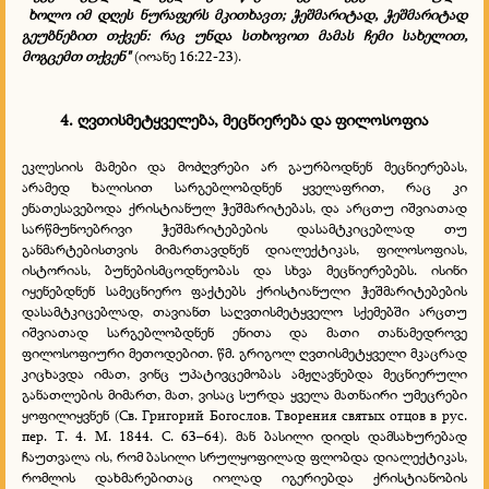
ხოლო იმ დღეს ნურაფერს მკითხავთ; ჭეშმარიტად, ჭეშმარიტად
გეუბნებით თქვენ: რაც უნდა სთხოვოთ მამას ჩემი სახელით,
მოგცემთ თქვენ"
(იოანე 16:22-23).
4. ღვთისმეტყველება, მეცნიერება და ფილოსოფია
ეკლესიის მამები და მოძღვრები არ გაურბოდნენ მეცნიერებას,
არამედ ხალისით სარგებლობდნენ ყველაფრით, რაც კი
ენათესავებოდა ქრისტიანულ ჭეშმარიტებას, და არცთუ იშვიათად
სარწმუნოებრივი ჭეშმარიტებების დასამტკიცებლად თუ
განმარტებისთვის მიმართავდნენ დიალექტიკას, ფილოსოფიას,
ისტორიას, ბუნებისმცოდნეობას და სხვა მეცნიერებებს. ისინი
იყენებდნენ სამეცნიერო ფაქტებს ქრისტიანული ჭეშმარიტებების
დასამტკიცებლად, თავიანთ საღვთისმეტყველო სქემებში არცთუ
იშვიათად სარგებლობდნენ ენითა და მათი თანამედროვე
ფილოსოფიური მეთოდებით. წმ. გრიგოლ ღვთისმეტყველი მკაცრად
კიცხავდა იმათ, ვინც უპატივცემობას ამჟღავნებდა მეცნიერული
განათლების მიმართ, მათ, ვისაც სურდა ყველა მათნაირი უმეცრები
ყოფილიყვნენ (Св. Григорий Богослов. Творения святых отцов в рус.
пер. Т. 4. М. 1844. С. 63–64). მან ბასილი დიდს დამსახურებად
ჩაუთვალა ის, რომ ბასილი სრულყოფილად ფლობდა დიალექტიკას,
რომლის დახმარებითაც იოლად იგერიებდა ქრისტიანობის