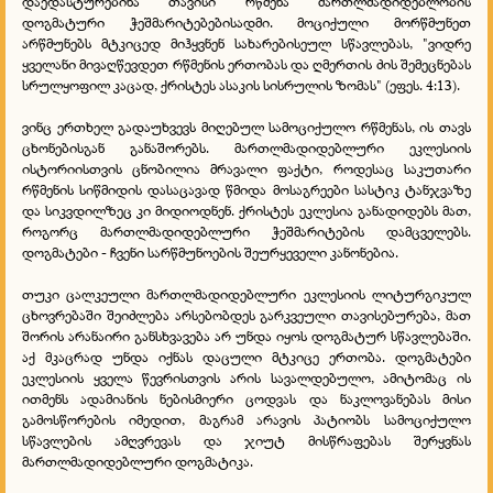
დაედასტურებინა თავისი რწმენა მართლმადიდებლობის
დოგმატური ჭეშმარიტებებისადმი. მოციქული მორწმუნეთ
არწმუნებს მტკიცედ მიჰყვნენ სახარებისეულ სწავლებას, "ვიდრე
ყველანი მივაღწევდეთ რწმენის ერთობას და ღმერთის ძის შემეცნებას
სრულყოფილ კაცად, ქრისტეს ასაკის სისრულის ზომას" (ეფეს. 4:13).
ვინც ერთხელ გადაუხვევს მიღებულ სამოციქულო რწმენას, ის თავს
ცხონებისგან განაშორებს. მართლმადიდებლური ეკლესიის
ისტორიისთვის ცნობილია მრავალი ფაქტი, როდესაც საკუთარი
რწმენის სიწმიდის დასაცავად წმიდა მოსაგრეები სასტიკ ტანჯვაზე
და სიკვდილზეც კი მიდიოდნენ. ქრისტეს ეკლესია განადიდებს მათ,
როგორც მართლმადიდებლური ჭეშმარიტების დამცველებს.
დოგმატები - ჩვენი სარწმუნოების შეურყეველი კანონებია.
თუკი ცალკეული მართლმადიდებლური ეკლესიის ლიტურგიკულ
ცხოვრებაში შეიძლება არსებობდეს გარკვეული თავისებურება, მათ
შორის არანაირი განსხვავება არ უნდა იყოს დოგმატურ სწავლებაში.
აქ მკაცრად უნდა იქნას დაცული მტკიცე ერთობა. დოგმატები
ეკლესიის ყველა წევრისთვის არის სავალდებულო, ამიტომაც ის
ითმენს ადამიანის ნებისმიერი ცოდვას და ნაკლოვანებას მისი
გამოსწორების იმედით, მაგრამ არავის პატიობს სამოციქულო
სწავლების ამღვრევას და ჯიუტ მისწრაფებას შერყვნას
მართლმადიდებლური დოგმატიკა.