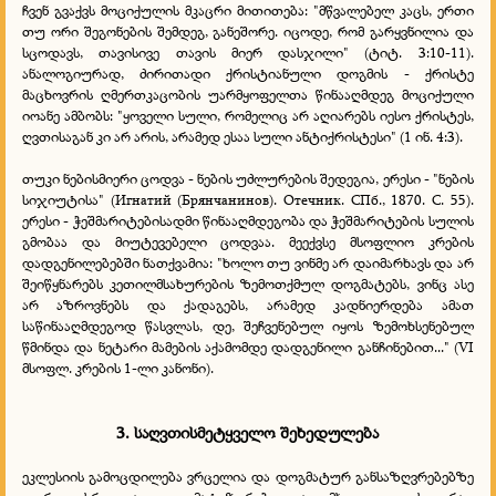
ჩვენ გვაქვს მოციქულის მკაცრი მითითება: "მწვალებელ კაცს, ერთი
თუ ორი შეგონების შემდეგ, განეშორე. იცოდე, რომ გარყვნილია და
სცოდავს, თავისივე თავის მიერ დასჯილი" (ტიტ. 3:10-11).
ანალოგიურად, ძირითადი ქრისტიანული დოგმის - ქრისტე
მაცხოვრის ღმერთკაცობის უარმყოფელთა წინააღმდეგ მოციქული
იოანე ამბობს: "ყოველი სული, რომელიც არ აღიარებს იესო ქრისტეს,
ღვთისაგან კი არ არის, არამედ ესაა სული ანტიქრისტესი" (1 ინ. 4:3).
თუკი ნებისმიერი ცოდვა - ნების უძლურების შედეგია, ერესი - "ნების
სიჯიუტისა" (Игнатий (Брянчанинов). Отечник. СПб., 1870. С. 55).
ერესი - ჭეშმარიტებისადმი წინააღმდეგობა და ჭეშმარიტების სულის
გმობაა და მიუტევებელი ცოდვაა. მეექვსე მსოფლიო კრების
დადგენილებებში ნათქვამია: "ხოლო თუ ვინმე არ დაიმარხავს და არ
შეიწყნარებს კეთილმსახურების ზემოთქმულ დოგმატებს, ვინც ასე
არ აზროვნებს და ქადაგებს, არამედ კადნიერდება ამათ
საწინააღმდეგოდ წასვლას, დე, შეჩვენებულ იყოს ზემოხსენებულ
წმინდა და ნეტარი მამების აქამომდე დადგენილი განჩინებით..." (VI
მსოფლ. კრების 1-ლი კანონი).
3. საღვთისმეტყველო შეხედულება
ეკლესიის გამოცდილება ვრცელია და დოგმატურ განსაზღვრებებზე