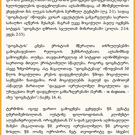
ხელისუფლების დადგენილებათა აღსანიშნადაც. ამ მნიშვნელობით
ვხვდებით მას ლუკას სახარების ბერძნულ ტექსტში (ლკ. 2:1), სადაც
"დოგმატად" იწოდება კეისარ ავგუსტუსის განკარგულება საერთო-
სახალხო აღწერის შესახებ. მაგრამ უკვე მოციქული პავლე იყენებს
სიტყვას "დოგმატი ღმრთის სჯულთან მიმართებაში (კოლას. 2:14;
ეფეს. 2:15).
"დოგმატის" ცნება ქრისტიან მწერალთა თხზულებებში
გამოცხადებითი რელიგიის ჭეშმარიტებათა აღსანიშნად
გამოიყენება. თუმცა, თავდაპირველად ამ სიტყვით აღინიშნებოდა
საერთოდ მთელი ქრისტიანული სწავლება, როგორც დოგმატური,
ასევე ზნეობრივიც. ასე, მაგალითად, "დოგმატებად" იწოდებიან 50
წლის მოციქულთა კრების დადგენილებები. წმიდა მოციქულთა
საქმეებში ნათქვამია, რომ მოციქულებმა პავლემ და ტიმოთემ
ასწავლეს მართალთ "დაეცვათ იერუსალიმელ მოციქულთა და
უხუცესთა მიერ დადგენილი განსაზღვრებანი (ბერძნ. - ta dogmata, -
ანუ "დოგმატები") (საქმე. 16, 4).
ტერმინის იგივე ფართო გამოყენება გვხვდება წმ. ეგნატე
ღმერთშემოსილთან, იუსტინე ფილოსოფოსთან, კლიმენტი
ალექსანდრიელთან, ორიგენესთან. IV ს-დან ეკლესიის აღმოსავლელი
მამები (მაგალითად, წმ. კირილე იერუსალიმელი, წმ. გრიგოლ
ნოსელი, წმ. იოანე ოქროპირი, ნეტ. თეოდორიტე და სხვები)