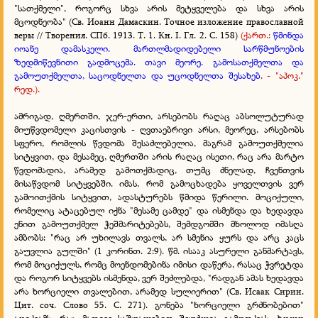
"სათქმელი", როგორც სხვა არის მეტყველება და სხვა არის
მცოდნეობა" (Св. Иоанн Дамаскин. Точное изложение православной
веры // Творения. СПб. 1913. Т. 1. Кн. I. Гл. 2. С. 158)
(ქ
ართ.:
წმინდა
იოანე დამასკელი. მართლმადიდებელი სარწმუნოების
ზედმიწევნითი გადმოცემა. თავი მეორე. გამოსათქმელთა და
გამოუთქმელთა, საცოდნელთა და უცოდნელთა შესახებ
.
- "აპოკ."
რედ
.).
ამრიგად, ღმერთში, ჯერ-ერთი, არსებობს რაღაც აბსოლუტურად
მიუწვდომელი კაცისთვის - ღვთაებრივი არსი, მეორეც, არსებობს
სფერო, რომლის წვდომა შესაძლებელია, მაგრამ გამოუთქმელია
სიტყვით, და მესამეც, ღმერთში არის რაღაც ისეთი, რაც არა მარტო
წვდომადია, არამედ გამოთქმადიც, თუმც ძნელად, ჩვენთვის
მისაწვდომ სიტყვებში. იმას, რომ გამოცხადება ყოველთვის ვერ
გამოითქმის სიტყვით, ადასტურებს წმიდა წერილი. მოციქული,
რომელიც ატაცებულ იქნა "მესამე ცამდე" და ისმენდა და ხედავდა
ენით გამოუთქმელ ჭეშმარიტებებს, შემდგომში მხოლოდ იმასღა
ამბობს: "რაც არ უხილავს თვალს, არ სმენია ყურს და არც კაცს
გაუვლია გულში" (1 კორინთ. 2:9). წმ. ისააკ ასურელი განმარტავს,
რომ მოციქულს, რომც მოენდომებინა იმისი დაწერა, რასაც ჭვრეტდა
და როგორ სიტყვებს ისმენდა, ვერ შეძლებდა, "რადგან ამას ხედავდა
არა ხორციელი თვალებით, არამედ სულიერით" (Св. Исаак Сирин.
Цит. соч. Слово 55. С. 271). გონება "ხორციელი გრძნობებით"