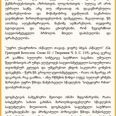
ჭეშმარიტებისთვის, აზრისთვის, ლოგოსისთვის - სულაც არ არის
უბრალო საქმე. არც თუ იშვიათად ის დაკავშირებულია
აღმსარებლობით და მოწამეობრივ ღვაწლთან. საკმარისია
გავიხსენოთ მართლმადიდებლობის დამცველთა, მაგალითად, წმ.
ათანასე ალექსანდრიელის, მაქსიმე აღმსარებლის, თევდორე
სტოდიელის და სხვათა ცხოვრებანი, რომ შევიგრძნოთ
საღვთისმეტყველო ბრძოლის მთელი დაძაბულობა და
დრამატულობა.
"უფრო უსაფრთხოა ისწავლო თავად, ვიდრე სხვას ასწავლო" (Св.
Григорий Богослов. Слово 32 // Творения Ч. 3. С. 119). ვისაც ჯერაც
არ გააჩნია სულიერი სიმტკიცე საღმრთო საგანთა უშუალო
წვდომისთვის არ უნდა ელტვოდეს საღვთისმეტყველო საიდუმლოთა
თვითნებურ კვლევას და უმეცრებით ენდოს საკუთარი გონების
დასკვნებს, - წერს წმ. გრიგოლ ღვთისმეტყველი, - რათა ის მცირეც არ
დაკარგოს, რაც გააჩნია, - ანუ რწმენის წინდი (იქვე). სულიერ ყრმებს
მართებთ უფრო წმიდა მამებისეული სწავლების "სიტყვიერი რძით"
დაიპურონ თავი.
დოგმატიკის სამეცნიერო მეთოდი იმაში მდგომარეობს, რათა
სისტემური სახით გახსნას მართლმადიდებლური სწავლების
საფუძვლები; მიუთითოს დოგმატების საფუძველი საღმრთო
გამოცხადებაში და პრინციპული პოზიციები წმიდა მამებისეულ