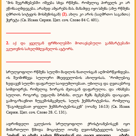
"მის შეგრძნებებში იშვება სხვა რწმენა, რომელიც პირველს კი არ
ეწინააღმდეგება, არამედ ამყარებს მას. მანამდე იყო სმენა (ანუ რწმენა
ღმრთის სიტყვის მოსმენისგან)
(2)
, ახლა კი არის (საღმრთო საგანთა)
ჭვრეტა (Св. Исаак Сирин. Цит. соч. Слово 84 С. 401).
_____________________
2.
აქ და ყველგან ფრჩხილებში მოთავსებული განმარტებანი
ეკუთვნის სახელმძღვანელოს ავტორს.
_____________________
სრულყოფილი რწმენა სულში მადლის ნათლისგან აღმობრწყინდება.
ის შეიმიჩნევა სულიერი მხედველობის ახილვისას, "რომლებიც
ხედავენ სულში დაფარულ საიდუმლოებათ, უხილავ და ღვთაებრივ
სიმდიდრეს, რომელიც ხორცის ძეთაგან დაფარულია, და იხსნება
სულით, როგორც უფალმა ბრძანა, თუკი ჩემს მცნებებს დაიცავთ,
გამოგიზავნით ნუგეშისმცემელს, სულს ჭეშმარიტებისა, რომელიც
"წაგიძღვებათ ყოველი ჭეშმარიტებისაკენ" (იოანე 16:13) (Св. Исаак
Сирин. Цит. соч. Слово 28. С. 131).
ადრინდელი ეკლესიის სრულყოფილი ქრისტიანებისკენ იყო
მიმართული წმიდა მოციქულ იოანე ღვთისმეტყველის სიტყვა:
"თქვენ კი ცხება გაქვთ წმიდისგან და იცით ყოველი. ... ცხება,