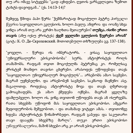
თუ არა იმავე სიტყვებს: "ცად ავხდები, ღვთის ვარსკვლავთა ზემოთ
ტახტს დავიდგამ..." (ეს. 14:13-14)?
შემდეგ წმიდა პაპი წერს: "ჭეშმარიტად მოციქული პეტრე
პირველი
წევრია
საყოველთაო ეკლესიის, ხოლო პავლე, ანდრია და იოანე სხვა
ვინღა არიან თუ არა კერძო ხალხთა მეთაურები?
თუმცა, ისინი ერთი
თავის
(ანუ იესუ ქრისტეს)
ქვეშ ყველანი ეკლესიის წევრები არიან"
(ციტ.: К. О. Де-Скроховский. მითითებული თხზულება გვ. 137-138).
"ყოველი, - წერდა ის იმპერატორს, - ვისაც საყოველთაო
"უნივერსალური ეპისკოპოსობა" სურს, ანტიქრისტეს როლს
თამაშობს, რადგან თვით მოციქულმა პეტრემაც კი, რომელსაც
ქრისტემ მიანდო თავისი ცხვრები, არასოდეს უწოდებდა თავს
"საყოველთაო უნივერსალურ მოციქულს"... არსებობს ამაო საგნები,
მაგრამ უვნებელნი, და არსებობენ საგნები, საკმაოდ მავნენი: ასე,
მაგალითდ, როდესაც ანტიქრისტე მოვა და თავს ღმერთად
გამოაცხადებს, ეს ამაო ქმედება იქნება, მაგრამ ყველაზე
დამღუპველი. ხოლო ის, ვინც თვითონ უწოდებს თავს ან ისურვებს,
რათა სხვებმა უწოდონ მას საყოველთაო ეპისკოპოსი, ამგვარი
მედიდურობის მეშვეობით, - და თამამად ვიტყვი ამას, - თვითონვე
ხდება ანტიქრისტეს წინამორბედი, რადგან გაბედა და საკუთარი
თავი დააყენა სხვებზე მარლა". თუკი ერთი ეპისკოპოსი
უნივერსალურია,
მაშინ სხვები არც კი არიან ეპისკოპოსები.