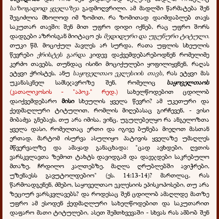
საზოგადოდ ყველაზეა
გადმოღვრილი. ამ მადლში წარმატება შენ
შეგიძლია მხოლოდ იმ ზომით, რა ზომითად დაიმდაბლებ თავს
საკუთარ თავში; შენ მით უფრო დიდი იქნებ, რაც უფრო შორს
დადგები აზრისგან მიიტაცო ეს
მედიდური და უგუნური ტიტული.
თუკი წმ. მოციქულ პავლეს არ სურდა, რათა უფლის სხეულის
წევრები
ქრისტეს გარდა
კიდევ დაქვემდებარებოდნენ რომელიმე
კერძო თავებს, თუნდაც ისინი მოციქულები ყოფილიყვნენ, რაღას
ეტყვი ქრისტეს, ანუ
საყოველთაო ეკლესიის თავს,
რას ეტყვი მას
უკანასკნელ სამსჯავროზე შენ, რომელიც
საყოველთაოს
(კათალიკოსის - "აპოკ." რედ.)
სახელწოდებით ცდილობ
დაიქვემდებარო
მისი
სხეულის ყველა წევრი? ამ უკეთური და
ქედმაღლური ტიტულით, რომლის მიღებასაც გირჩევენ, - ვისი
მიბაძვა გნებავს, თუ არა იმისა, ვინც, უგულებელყო რა ანგელოზთა
ყველა დასი, რომელთაც ერთი და იგივე ბუნება მიეღოთ მასთან
ერთად, მარტომ ისურვა ასულიყო პატივის ყველაზე უმაღლეს
მწვერვალზე და ამაყად განაცხადა: "ცად ავხდები, ღვთის
ვარსკვლავთა ზემოთ ტახტს დავიდგამ და დავჯდები საკრებულო
მთაზე, ჩრდილო კალთებზე. მაღლა ღრუბლებში ავიჭრები,
უზენაესს გავუტოლდებიო" (ეს. 14:13-14)? მართლაც, რას
წარმოადგენენ, ძმებო, საყოველთაო ეკლესიის ეპისკოპოსები, თუ არა
ზეციურ ვარსკვლავებს? და როდესაც შენ ცდილობ ამაღლდე მათზე
უფრო ამ ესოდენ ქედმაღლური სახელწოდებით და საკუთარით
დაფარო მათი ტიტულები, ასეთ შემთხვევაში - სხვას რას ამბობ შენ