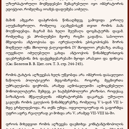
უზურპატორული მოქმედებები შემაგრებული იყო იმპერატორის
ედიქტით, რომელმაც იოანეს დადუმება აიძულა.
მაშინ ამგვარი დაპყრობის წინააღმდეგ გამოვიდა კირილე
ალექსანდრიელი, რომელიც აჯანყებისკენ თვით რომის პაპს
მოუწოდებდა, მაგრამ მას ხელი შეუშალა დოგმატურმა დავამ,
რომელმაც ეს პრობლემები მეორე რიგში გადაწია. საბოლოო
მშვიდობა ანტიოქიასა და იერუსალიმის ეპისკოპოსებს შორის
მიღწეულ იქნა მხოლოდ ქალკიდონის IV მსოფლიო კრებაზე, თანაც
იუვენალი იძულებული გახდა ანტიოქიის წინამძღვრისთვის
დაებრუნებინა მის დაქვემდებარებაში მყოფი არაბეთი და ფინიკია
(См.: Болотов В. В. Цит. соч. Т. 3, стр. 244-245).
რომის ტახტის აღზევებას ხელს უწყობდა არა იმპერიის დასავლეთი
ნაწილის პოლიტიკური მდგომარეობა, როგორც მეცნიერთა
უმრავლესობა ფიქრობს, არამედ აღმოსავლეთში აღმოცენებული
მონოთელიტური, შემდეგ კი ხატმებრძოლური კრიზისი, როდესაც
ბიზანტიის მწვალებელმა იმპერატორებმა დაკარგეს უშუალო
გავლენა რომის ეკლესიის წინამძღვრებზე, რომელიც V ს-დან VII ს-
მდე გრძელდებოდა. რა თქმა უნდა, იდეოლოგიურად ის გაფორმდა
უფრო ადრე, რეალურად კი მოხდა არა V, არამედ VII-VIII სს-ში.
დროის მიხედვით რომის აღზევება დაემთხვა კონსტანტინოპოლის