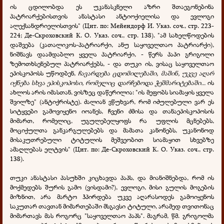
ის ცდილობდა ეს უკანასკნელი აზრი შთაეგონებინა
პატრიარქებისთვის ანასტასი ანტიოქიელისა და ევლოგი
ალექსანდრიელისთვის" (Цит. по: Мейендорф И. Указ. соч., стр. 223-
224; Де-Скроховский К. О. Указ. соч., стр. 138). "ამ სახელწოდების
დაშვება (კათალიკოს-პატრიარქი, ანუ საყოველთაო პატრიარქი),
ნიშნავს დაამდაბლო ყველა პატრიარქი, - წერს პაპი გრიგოლი
ზემოთხსენებულ პატრიარქებს, - და თუკი ის, ვისაც საყოველთაო
ეპისკოპოსს უწოდბენ,
ჩავარდება ცდომილებაში, მაშინ, უკვე აღარ
იქნება სხვა ეპისკოპოსი, რომელიც დარჩებოდა ჭეშმარიტებაში...
ის
ახლოს არის იმასთან, ვისზეც დაწერილია: "ის მეფობს სიამაყის ყველა
შვილზე" (ანტიქრისტე). ძალიან ვწუხვარ, რომ იძულებული ვარ ეს
სიტყვები გამოვიყენო იოანეს, ჩვენი ძმისა და თანაეპისკოპოსის
მიმართ, რომელიც, უგულებელყოფს რა უფლის მცნებებს,
მოციქულთა განკარგულებებს და მამათა კანონებს, უკანონოდ
მისაკუთრებული ტიტულის მეშვეობით სიამაყით სხვებზე
ამაღლებას ელტვის" (Цит. по: Де-Скроховский К. О. Указ. соч., стр.
138).
თუკი ანასტასი პასუხში კიცხავდა პაპს, და მიანიშნებდა, რომ ის
მოქმედებს შურის გამო (ვისდამი?), ევლოგი, მისი გულის მოგების
მიზნით, არა მარტო ჰპირდება უკვე აღარასოდეს გამოიყენოს
საკუთარ თავთან მიმართებაში მსგავსი ტიტული, არამედ თვითონაც
მიმართავს მას როგორც "საყოველთაო პაპს". მაგრამ, წმ. გრიგოლმა