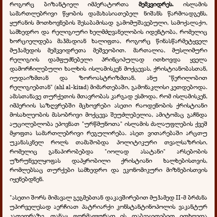
როგორც ბიზანტიელ იმპერატორთა
მემკვიდრეს.
ისლამის
სამართლებრივი წყობის დამახასიათებელ ნიშანს წარმოადგენს,
ყურანის მოთხოვნების შესაბამისად გამომუშავებული, სამოქალაქო,
სამხედრო და რელიგიური ხელმძღვანელობის იდენტობა, რომელიც
ხორციელდება მაჰმადიან ხალიფთა, როგორც წინასწარმეტყველ
მუჰამედის მემკვიდრეთა მეშვეობით. მართალია, მუსლიმური
რელიგიის დამფუძნებელი პრინციპულად ითხოვდა ყველა
დამორჩილებული ხალხის ისლამისკენ მოქცევას, ქრისტიანობასთან,
იუდაიზმთან და ზოროასტრიზმთან, ანუ "წერილობით
რელიგიებთან" (ahl al-kitad) მიმართებაში, გამონაკლისი კეთდებოდა.
ამასთანავე თურქეთის მთავრობას კარგად ესმოდა, რომ ისლამისკენ,
იმპერიის საზღვრებში მცხოვრები ასეთი რაოდენობის ქრისტიანი
მოსახლეობის მასობრივი მოქცევა შეუძლებელია, ამიტომაც გაჩნდა
აუცილებლობა ეპოვნათ "ურწმუნოთა" ისლამის ძალაუფლების ქვეშ
მყოფთა სამართლებრივი რეგულირება. ასეთ ვითარებაში არცთუ
უკანასკნელ როლს თამაშობდა პოლიტიკური თვალსაზრისი,
რომელიც განაპირობებდა "იოლად ასატანი" არსებობის
უზრუნველყოფას დაპყრობილი ქრისტიანი ხალხებისთვის,
რომლებსაც თურქები სამხედრო და ეკონომიკური მიზნებისთვის
იყენებდნენ.
"ასეთი შორს მიმავალ გეგმებთან დაკავშირებით მუჰამედ II-მ ბრძანა
უპირველესად აერჩიათ პატრიარქი კონსტანტინოპოლის ვაკანტურ
კათედრაზე. თანაც ფორმალურად ის დაბეჯითებით ითხოვდა