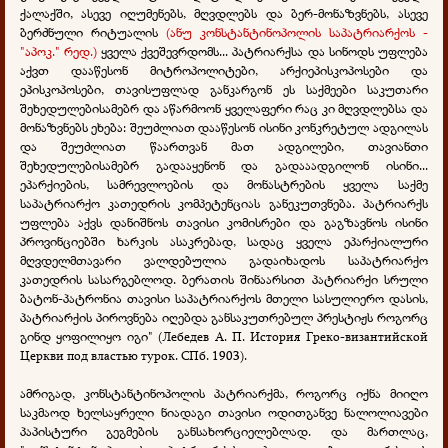
ქალაქში, ასევე იღუმენებს, მღვდლებს და ბერ-მონაზვნებს, ასევე
ბერძნული რიტუალის
(ანუ კონსტანტინოპოლის საპატრიარქოს -
"აპოკ." რედ.)
ყველა ქვეშევრდომს... პატრიარქსა და სინოდს უფლება
აქვთ დააწესონ მიტროპოლიტები, არქიეპისკოპოსები და
ეპისკოპოსები, თავისუფლად განკარგონ ეს საქმეები საკუთარი
შეხედულებისამებრ და აწარმოონ ყველაფერი რაც კი მღვდლებსა და
მონაზვნებს ეხება: შეუძლიათ დააწესონ ისინი კონკრეტულ ადგილას
და შეუძლიათ წაართვან მათ ადგილები, თავიანთი
შეხედულებისამებრ გადააყენონ და გადააადგილონ ისინი...
ეპარქიების, სამრევლოების და მონასტრების ყველა საქმე
საპატრიარქო კათედრის კომპეტენციას განეკუთვნება. პატრიარქს
უფლება აქვს დანიშნოს თავისი კომისრები და გაგზავნოს ისინი
პროვინციებში ხარკის ასაკრებად, სადაც ყველა ეპარქიალური
მღვდელმთავარი ვალდებულია გადაიხადოს საპატრიარქო
კათედრის სასარგებლოდ. ბერათის შინაარსით პატრიარქი სრული
ბატონ-პატრონია თავისი საპატრიარქოს მთელი სასულიერო დასის,
პატრიარქის პიროვნება იღებდა განსაკუთრებულ პრესტიჟს როგორც
გინდ ყოფილიყო იგი" (Лебедев А. П. История Греко-византийской
Церкви под властью турок. СПб. 1903).
ამრიგად, კონსტანტინოპოლის პატრიარქმა, როგორც იქნა მიიღო
საკმაოდ ხელსაყრელი ნიადაგი თავისი ოდითგანვე ნალოლიავები
პაპისტური გეგმების განსახორციელებლად. და მართლაც,