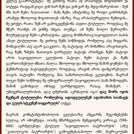
კვლავ გააპროტესტა: "მე გთხოვ, რათა აწ არასოდეს მოვისმინო ეს
სიტყვა. რადგან ვიცი, ვინ ხარ შენ და ვინ ვარ მე. მდგომარეობით - შენ
ძმა ხარ ჩემი, ხასიათით - მამა ჩემი. ამიტომაც მე როდი გიბრძანებ,
არამედ მხოლოდ მიგითითებ იმაზე, რაც არასასურველია ჩემთვის...
მე ვთქვი, რათა შენ არ გამოგეყენებინა ასეთი ტიტული, როდესაც მე
მწერ რაიმეს ან ვინმე სხვას. თუმცა, ამ შენს ბოლო წერილში,
მიუხედავად ჩემი აკრძალვისა, კვლავ მომმართავ საყოველთაო პაპის
ამაყი ტიტულით. მე ვთხოვ შენს სიწმიდეს, რომელიც ასე მიყვარს,
მომავალში ასე აღარ გააკეთო... მე პატივად არ მიმაჩნია არავისთვის,
რაც ჩემს ზმებს მათთვის ღირსეულ პატივს ართმევს. ჩემი პატივი
არის საყოველთაო ეკლესიის პატივი, ჩემი პატივი ეს ჩემს
გაერთიანებულ ძმათა ძალაა. მხოლოდ და მხოლოდ მაშინ ვიქნები მე
ჭეშმარიტად პატივდებული, როდესაც არავინ არის დამცირებული
თავის პატივში, რომელიც მას სამართლიანად ეკუთვნის. მაგრამ
თუკი შენი სიწმიდე მე უნივერსალურ (საყოველთაო) პაპს მიწოდებს,
მაშინ გამოხვალ იმისვე უარმყოფელი, რასაც მომაწერ, -
უნივერსალურობის. დაე ღმერთმა აკრძალოს იგი!
დაე შორს იყოს
ჩვენგან ტიტულები, რომლებიც ადიდგულებენ ადამიანის სიამაყეს
და გულს სტკენენ სიყვარულს"
(იქვე).
მაგრამ, კონსტანტინოპოლის ეკლესიაზე ამგვარმა შეგონებებმა
სულაც არ იმოქმედა. იოანე მმარხველის მემკვიდრე კირიაკე (596-
606) აგრძელებდა ტიტულ "საყოველთაო პატრიარქის" (ანუ
"კათალიკოს პატრიარქის") გამოყენებას,ხოლო იმპ. მავრიკიუსმა