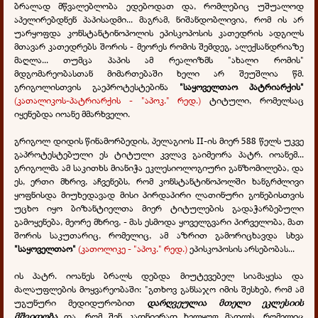
ბრალად მწვალებლობა ედებოდათ და, რომლებიც უშუალოდ
აპელირებდნენ პაპისადმი... მაგრამ, ნიშანდობლივია, რომ ის არ
უარყოფდა კონსტანტინოპოლის ეპისკოპოსის კათედრის ადგილს
მთავარ კათედრებს შორის - მეორეს რომის შემდეგ, ალექსანდრიაზე
მაღლა... თუმცა პაპის ამ რეალიზმს "ახალი რომის"
მდგომარეობასთან მიმართებაში ხელი არ შეუშლია წმ.
გრიგოლისთვის გაეპროტესტებინა
"საყოველთაო პატრიარქის"
(კათალიკოს-პატრიარქის - "აპოკ." რედ.)
ტიტული, რომელსაც
იყენებდა იოანე მმარხველი.
გრიგოლ დიდის წინამორბედის, პელაგიოს II-ის მიერ 588 წელს უკვე
გაპროტესტებული ეს ტიტული კვლავ გაიმეორა პატრ. იოანემ...
გრიგოლმა ამ საკითხს მიანიჭა ეკლესიოლოგიური განზომილება, და
ეს, ერთი მხრივ, აჩვენებს, რომ კონსტანტინოპოლში ხანგრძლივი
ყოფნისდა მიუხედავად მისი პირდაპირი ლათინური გონებისთვის
უცხო იყო ბიზანტიელთა მიერ ტიტულების გადაჭარბებული
გამოყენება, მეორე მხრივ, - მას ესმოდა ყოველგვარი პირველობა, მათ
შორის საკუთარიც, რომელიც, ამ აზრით გამორიცხავდა სხვა
"საყოველთაო"
(კათოლიკე - "აპოკ." რედ.)
ეპისკოპოსის არსებობას...
ის პატრ. იოანეს ბრალს დებდა მიუტევებელ სიამაყესა და
ძალაუფლების მოყვარეობაში: "გთხოვ განსაჯო იმის შესხებ, რომ ამ
უგუნური მედიდურობით
დარღვეულია მთელი ეკლესიის
მშვიდობა
და, რომ შენ კადნიერად ხელყოფ მადლს, რომელიც