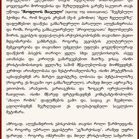
ყოველგვარი მორიდებისა და შეზღუდვების გარეშე საკუთარ თავს
უწოდა
"მსოფლიოს მსაჯული"
(κριτης της οικουμενος). "შეგნებული
ჰქონდა რა, რომ ნიკეის კრებამ (მე-6 კანონით) "ძველ ჩვეულებზე"
დაფუძნებით დააწესა განსაზღვრული პარალელი ალექსანდრიასა
და რომს, როგორც განსაკუთრებულ "პრივილეგიათა" მფლობელებს
შორის, ეგვიპტის დედაქალაქის არქიეპისკოპოსებმა თავიანთი ესეთი
მდგომარეობა განმარტეს, როგორც ეგვიპტის კულტურული
მემკვიდრეობა და თავიანთი უძველესი უფლება ყოველწლიურად
დააწესონ პასექის თარიღი ყველა სხვა ეკლესიისთვის, ასევე
ათანასესა და კირილეს გამარჯვებებით მათზე, ვისაც ისინი
ქრისტიანობისთვის ყველაზე საშიშ მწვალებლობად მიიჩნევდნენ,
კერძოდ: არიანელობასა და ნესტორიანელობაზე. ისინი პრეტენზიას
აცხადებდნენ არა მარტო ეგვიპტეზე, ლიბიასა და პენტაპოლისზე
(როგორც ეს ნიკეაში იყო განსაზღვრული), არამედ მთელ აფრიკაზე,
ეთიოპიის, არაბეთის, კართაგენისა და ზოგჯერ იერუსალიმის
ჩათვლით. ისინი მწარედ დრტვინავდნენ კონსტანტინოპოლში
"ახალი რომის" დაფუძნების გამო და, სადაც კი შეეძლოთ,
ცდილობდნენ შეეზღუდათ ეს დაუპატიჟებელი საეკლესიო
მეტიჩარა.
ამრიგად, ალექსანდრიის ეპისკოპოსს თავისი როლი წარმოედგინა
არა როგორც უბრალო ეგვიპტური "ეგზარქოსად", არამედ უფრო
ფართედ - როგორც იმპერიაში და მთელ ქრისტიანულ სამყაროში