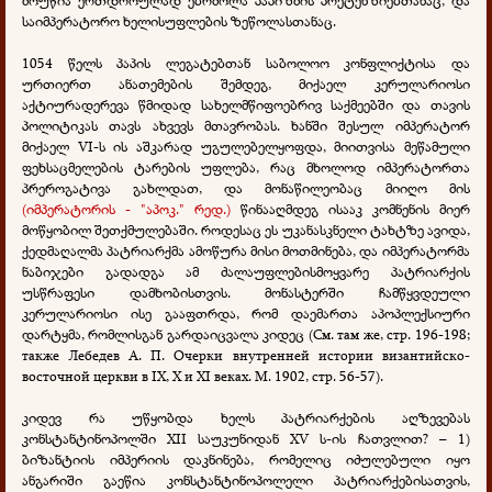
საიმპერატორო ხელისუფლების ზეწოლასთანაც.
1054 წელს პაპის ლეგატებთან საბოლოო კონფლიქტისა და
ურთიერთ ანათემების შემდეგ, მიქაელ კერულარიოსი
აქტიურადერევა წმიდად სახელმწიფოებრივ საქმეებში და თავის
პოლიტიკას თავს ახვევს მთავრობას. ხანში შესულ იმპერატორ
მიქაელ VI-ს ის აშკარად უგულებელყოფდა, მიითვისა მეწამული
ფეხსაცმელების ტარების უფლება, რაც მხოლოდ იმპერატორთა
პრეროგატივა გახლდათ, და მონაწილეობაც მიიღო მის
(იმპერატორის - "აპოკ." რედ.)
წინააღმდეგ ისააკ კომნენის მიერ
მოწყობილ შეთქმულებაში. როდესაც ეს უკანასკნელი ტახტზე ავიდა,
ქედმაღალმა პატრიარქმა ამოწურა მისი მოთმინება, და იმპერატორმა
ნაბიჯები გადადგა ამ ძალაუფლებისმოყვარე პატრიარქის
უსწრაფესი დამხობისთვის. მონასტერში ჩამწყვდეული
კერულარიოსი ისე გააფთრდა, რომ დაემართა აპოპლექსიური
დარტყმა, რომლისგან გარდაიცვალა კიდეც (См. там же, стр. 196-198;
также Лебедев А. П. Очерки внутренней истории византийско-
восточной церкви в IX, X и XI веках. М. 1902, стр. 56-57).
კიდევ რა უწყობდა ხელს პატრიარქების აღზევებას
კონსტანტინოპოლში XII საუკუნიდან XV ს-ის ჩათვლით? – 1)
ბიზანტიის იმპერიის დაკნინება, რომელიც იძულებული იყო
ანგარიში გაეწია კონსტანტინოპოლელი პატრიარქებისათვის,