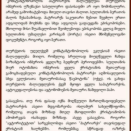
"კონსტანტინოპოლის პატრიარქის ძალაუფლება თურქეთის
იმპერიის უზენაესი სასულიერო დასისადმი არ იყო ნომინალური,
არამედ გამოიხატებოდა მთელი თავისი ძალით, სულთანის ბერათის
ძალის შესაბამისად. პატრიარქს საკუთარი ნებით შეეძლო ერთი
ადგილიდან მოეხსნა და სხვა ადგილას გადაეყვანა ეპისკოპოსები,
მხოლოდ მისი შუამავლობით შეიძლებოდა ეპისკოპოსს კვლავ მიეღო
სულთანის უმაღლესი კარისგან (პორტა) ისეთი მნიშვნელოვანი
დოკუმენტი, როგორც იყო ბერათი.
თურქეთის უღელქვეშ კონსტანტინოპოლის ეკლესიამ ისეთი
ძალაუფლება მიიღო, რომელიც სრულიად მიუღწეველი ჩანდა
ბიზანტიის იმპერიის ყველაზე ბედნიერ პერიოდებში. სულთანის
მიერ ოტომანთა იმპერიის ყველა ქრისტიანის მეთაურად
გამოცხადებული კონსტანტინოპოლის პატრიარქი აღმოსავლეთის
სხვა ეკლესიათა მეთაურობასაც წაეპოტინა" (იქვე). ის გახდა
თურქეთის ძალაუფლების ქვეშ მყოფი ყველა საპატრიარქოს,
ავტოკეფალიებისა და ავტონომიების მეთაური, ნამდვილი პაპი.
გასაგებია, თუ რის ფასად იქნა მიღწეული მართლმადიდებელი
პატრიარქის ასეთი მდგომარეობა ისლამურ სახელმწიფოში,
რომელიც თავის მიზნად მთელ მსოფლიოში ქრისტიანობის
ამოძირკვას ისახავდა მიზნად. ასევე გასაგებია, როგორი
"ავტორიტეტით" სარგებლობდა ასეთი "პატრიარქი" თავისუფალ
ქრისტიან ხალხებში, რომლებმაც სწრაფად იაზრეს