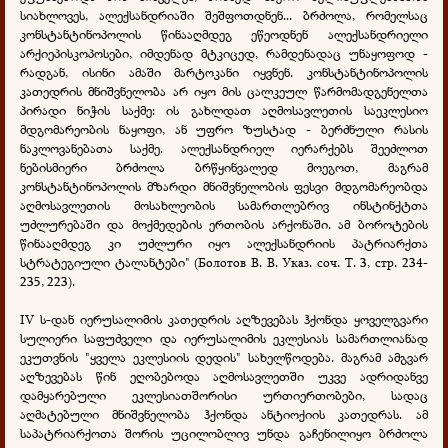
სიახლოვეს, ალექსანდრიაში შეშფოთდნენ... ბრძოლა, რომელსაც
კონსტანტინოპოლის წინააღმდეგ ეწეოდნენ ალექსანდრიელი
არქიეპისკოპოსები, იმდენად მტკიცედ, რამდენადაც უნაყოფოდ -
რადგან, ისინი ამაში მარტოკანი იყვნენ. კონსტანტინოპოლის
კათედრის მნიშვნელობა არ იყო მის ცალკეულ წარმომადგენელთა
პირადი ნიჭის საქმე: ის გახლდათ აღმოსავლეთის საეკლესიო
მდგომარეობის ნაყოფი, ან უფრო ზუსტად - ბერძნული რასის
ნაკლოვანებათა საქმე. ალექსანდრიელ იერარქებს შეეძლოთ
ნებისმიერი ბრძოლა ბრწყინვალედ მოეგოთ, მაგრამ
კონსტანტინოპოლის მზარდი მნიშვნელობის ფესვი მდგომარეობდა
აღმოსავლეთის მოსახლეობის სამართლებრივ ინსტინქტთა
უძლურებაში და მოქმედების ერთობის არქონაში. ამ ბოროტების
წინააღმდეგ კი უძლური იყო ალექსანდრიის პატრიარქთა
სტრატეგიული ტალანტები" (Болотов В. В. Указ. соч. Т. 3, стр. 234-
235, 223).
IV ს-დან იერუსალიმის კათედრის აღზევებას ჰქონდა ყოველგვარი
სულიერი საფუძველი და იერუსალიმის ეკლესიას სამართლიანად
ეკუთვნის "ყველა ეკლესიის დედის" სახელწოდება. მაგრამ ამგვარ
აღზევებას წინ ეღობებოდა აღმოსავლეთში უკვე ადრიდანვე
დამყარებული ეკლესიათშორისი ურთიერთობები, სადაც
აღმატებული მნიშვნელობა ჰქონდა ანტიოქიის კათედრას. ამ
საპატრიარქოთა შორის უცილობლივ უნდა გაჩენილიყო ბრძოლა