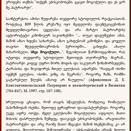
ერიდება თქმას: "თქვენ, ეპისკოპოსებს, გყავთ მოციქული, და ეს ვარ
მე, პატრიარქი".
საინტერესოა ამისი შედარება თევდორე სტოდიელის რეაქციასთან,
როდესაც 809 წლის კრებაზე იყო მცდელობა დაემტკიცებინათ
მღვდელმთავართა (ყველასი, და არა მარტო პატრიარქის)
ავტორიტეტი კანონიკურ საკითხებში: "... თუკი დავუშვებთ ამას,
მაშინ ამაო ხდება სახარება, ამაო გახდებიან კანონები, და ყოველი
თავისი მღვდელმთავრობის პერიოდში... გახდება ახალი
მახარობელი,
სხვა მოციქული
...". შეგიძლიათ წარმოიდგინოთ, რას
იტყოდა თევდორე სტოდიელი მეთოდეს თეორიებზე. მაგრამ...
პატრიარქი კიდევ უფრო შორს მიდის და საკუთარ წინამორბედებს,
ტარასისა და ნიკიფორეს მთელ ეკლესიას ადარებს: "რადგან ისინი
იყვნენ ეკლესია, ისინი, ვინც ის შეკრიბა". როგორც ჩანს, რომში
გატარებულ წლებს ამაოდ არ ჩაუვლია" (Афиногенов Д. Е.
Константинопольский Патриархат и иконобореческий в Византии
(784-847). М. 1997, стр. 107-108).
სრულიად ცხადია, რომ თავის სწავლებას, რომელიც რომაული
პაპიზმიდან ისესხა, მეთოდე ვერაფრით დაადასტურებდა. როგორც
უკვე ადრე ითქვა, ძველ ეკლესიაში მოციქულთა ადგილი, მათი
მისიის დასრულების შემდეგ, დაიკავეს ეპისკოპოსებმა. არავითარი
პატრიარქები და არც რაიმე მათი მსგავსი მაშინ ხსენებაშიც კი არ
ყოფილა. მოციქულთა მემკვიდრეები - ეპისკოპოსები არიან, ხოლო