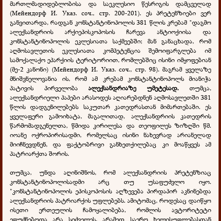
მართლმადიდებლობისა და საეკლესიო წესრიგის დამცველად
(Мейендорф И. Указ. соч., стр. 200-201). ეს პრეტენზიები ვერ
განვითარდა, რადგან კონსტანტინოპოლის 381 წლის კრებამ "დაგმო
ალექსანდრიის არქიეპისკოპოსის ჩარევა ანტიოქიისა და
კონსტანტინოპოლის ეკლესიათა საქმეებში; მან განაცხადა, რომ
აღმოსავლეთის ეკლესიათა კომპეტენცია შემოიფარგლება იმ
სამოქალაქო ეპარქიის ტერიტორიით, რომლებშიც ისინი იმყოფებიან
(მე-2 კანონი) (Мейендорф И. Указ. соч., стр. 98). მაგრამ ყველაზე
მნიშვნელოვანია ის, რომ ამ კრებამ კონსტანტინოპოლს მიანიჭა
პატივის პირველობა
ალექსანდრიაზე უმეტესად.
თუმცა,
ალექსანდრიელი პაპები არასოდეს აღიარებდნენ აღმოსავლეთში 381
წლის დადგენილებებს საკუთარ კათედრასთან მიმართებაში. ეს
ყველაფერი გამოიხატა, მაგალითად, ალექსანდრიის კათედრის
წარმომადგენელთა, წმიდა კირილესა და თეოფილეს ზიზღში წმ.
იოანე ოქროპირისადმი, რომელსაც ისინი ნახევრად არიანელად
მიიჩნევდნენ, და ფაქტობრივი განხეთქილებაც კი მოაწყვეს ამ
პატრიარქთა შორის.
თუმცა, უნდა აღინიშნოს, რომ ალექსანდრიის პრეტენზიაც
კონსტანტინოპოლისადმი არც თუ უსაფუძვლო იყო.
"კონსტანტინოპოლის ეპისკოპოსის აღზევება პირდაპირ აკნინებდა
ალექსანდრიის პატრიარქის უფლებებს. ამიტომაც, როდესაც დაიწყო
ისეთი ერთეულის ჩამოყალიბება, რომლის ავტორიტეტი
ეფუძნებოდა არა სიძველეს, არამედ საერო ხელისუფლებასთან