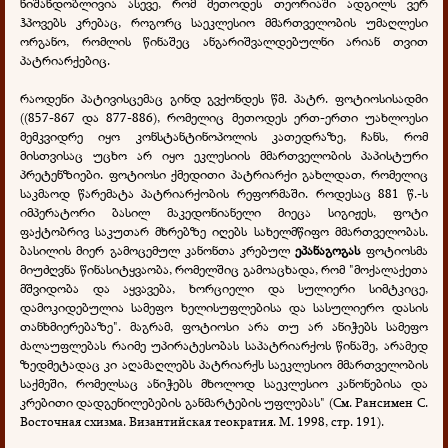
ნიშანდობლივია ასევე, რომ მეთოდეს თეორიაში ადგილს ვერ
ჰპოვებს კრებაც, როგორც საეკლესიო მმართველობის უმაღლესი
ორგანო, რომლის წინაშეც ანგარიშვალდებულნი არიან თვით
პატრიარქებიც.
რაოდენი პატივისცემაც გინდ გვქონდეს წმ. პატრ. ფოტიოსისადმი
((857-867 და 877-886), რომელიც მეთოდეს ერთ-ერთი უახლოესი
მემკვიდრე იყო კონსტანტინოპოლის კათედრაზე, ჩანს, რომ
მისთვისაც უცხო არ იყო ეკლესიის მმართველობის პაპისტური
პრეტენზიები. ფოტიოსი ქმედითი პატრიარქი გახლდათ, რომელიც
საკმაოდ წარემატა პატრიარქობის რეფორმაში. როდესაც 881 წ.-ს
იმპერატორი ბასილ მაკედონიანელი მიეცა სიგიჟეს, ფოტი
ფაქტობრივ საკუთარ მხრებზე იღებს სახელმწიფო მმართველობას.
ბასილის მიერ გამოცემულ კანონთა კრებულ
ეპანაგოგას
ფოტიოსმა
მიუძღვნა წინასიტყვაობა, რომელშიც გამოაცხადა, რომ "მოქალაქეთა
მშვიდობა და აყვავება, ხორციელი და სულიერი სიმტკიცე,
დამოკიდებულია სამეფო ხელისუფლებისა და სასულიერო დასის
თანხმიერებაზე". მაგრამ, ფოტიოსი არა თუ არ ანიჭებს სამეფო
ძალაუფლებას რაიმე უპირატესობას საპატრიარქოს წინაშე, არამედ
ზედმეტადაც კი აღამაღლებს პატრიარქს საეკლესიო მმართველობის
საქმეში, რომელსაც ანიჭებს მხოლოდ საეკლესიო კანონებისა და
კრებითი დადგენილებების განმარტების უფლებას" (См. Рансимен С.
Восточная схизма. Византийская теократия. М. 1998, стр. 191).