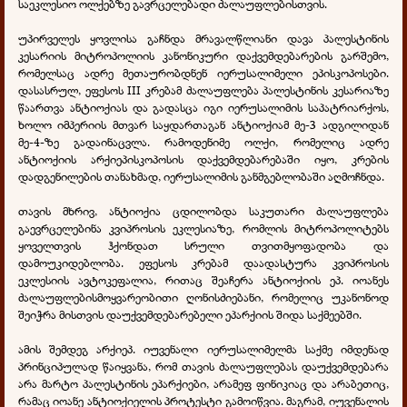
საეკლესიო ოლქებზე გავრცელებადი ძალაუფლებისთვის.
უპირველეს ყოვლისა გაჩნდა მრავალწლიანი დავა პალესტინის
კესარიის მიტროპოლიის კანონიკური დაქვემდებარების გარშემო,
რომელსაც ადრე მეთაურობდნენ იერუსალიმელი ეპისკოპოსები.
დასასრულ, ეფესოს III კრებამ ძალაუფლება პალესტინის კესარიაზე
წაართვა ანტიოქიას და გადასცა იგი იერუსალიმის საპატრიარქოს,
ხოლო იმპერიის მთვარ საყდართაგან ანტიოქიამ მე-3 ადგილიდან
მე-4-ზე გადაინაცვლა. რამოდენიმე ოლქი, რომელიც ადრე
ანტიოქიის არქიეპისკოპოსის დაქვემდებარებაში იყო, კრების
დადგენილების თანახმად, იერუსალიმის განმგებლობაში აღმოჩნდა.
თავის მხრივ, ანტიოქია ცდილობდა საკუთარი ძალაუფლება
გაევრცელებინა კვიპროსის ეკლესიაზე, რომლის მიტროპოლიტებს
ყოველთვის ჰქონდათ სრული თვითმყოფადობა და
დამოუკიდებლობა. ეფესოს კრებამ დაადასტურა კვიპროსის
ეკლესიის ავტოკეფალია, რითაც შეაჩერა ანტიოქიის ეპ. იოანეს
ძალაუფლებისმოყვარეობითი ღონისძიებანი, რომელიც უკანონოდ
შეიჭრა მისთვის დაუქვემდებარებელი ეპარქიის შიდა საქმეებში.
ამის შემდეგ არქიეპ. იუვენალი იერუსალიმელმა საქმე იმდენად
პრინციპულად წაიყვანა, რომ თავის ძალაუფლებას დაუქვემდებარა
არა მარტო პალესტინის ეპარქიები, არამეფ ფინიკიაც და არაბეთიც,
რამაც იოანე ანტიოქიელის პროტესტი გამოიწვია. მაგრამ, იუვენალის