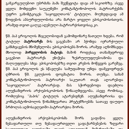
განკარგულებით უბრძანა პაპს შეეწყვიტა დავა ამ საკითხზე. ასევე
ყველა მომდევნო საუკუნეში კონსტანტინოპოლის პატრიარქებმა
უფრო განიმტკიცეს "საყოველთაოს" ტიტული, მიუხედავად ამ
წოდების აბსურდულობისა არა მარტო ყოველი ეპისკოპოსისთვის,
არამედ თვით ცალკე აღებული პატრიარქისთვისაც კი.
წმ. პაპ გრიგოლის მსჯელობიდან გამომდინარე ნათელი ხდება, რომ
ტიტულ
პატრიარქს
მის გაგებაში არ ჰქონდა იერარქიული
განსხვავების მნიშვნელობა ეპისკოპოსებს შორის, არამედ აღნიშნავდა
მხოლოდ
პირველობის პატივს
, მაშინ როდესაც თანამედროვე
გაგებით პატრიარქს ენიჭება ზესრულუფლებიანობა და
ძალაუფლება სხვა ეპისკოპოსებზე თვით კრების მოწვევის გარეშეც.
წმ. პაპ გრიგოლის ეს სწავლება სამუდამოდ უნდა დამკვიდრდეს
ღმრთის წმ. ეკლესიის დოგმატთა შორის. თუმცა, სანამ
კონსტანტინოპოლის პატრიარქი საკუთარ თავს აღიარებდა
"საყოველთაო" პატრიარქად, მას სჭირდებოდა დაეძლია
ალექსანდრიის არქიეპისკოპოსის წინააღმდეგობა, ასევე რომისაც,
რომლებიც "პაპის" ტიტულს ატარებდნენ. ალექსანდრიისა და
კონსტანტინოპოლის წინამძღვართა პრეტენზიებმა სათავე დაუდო
ბრძოლას აღმოსავლეთში პატრიარქთა შორის.
ალექსანდრიის არქიეპისკოპოსმა შორს გადაწია ყველა
ნებადართული თუ ნებადაურთველი გადაჭარბებების ზღვარი
საყოველთაო ეკლესიაში თავის ადგილთან მიმართებაში და