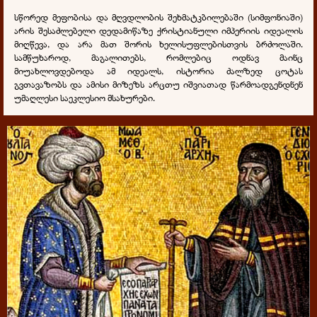
სწორედ მეფობისა და მღვდლობის შეხმატკბილებაში (სიმფონიაში)
არის შესაძლებელი დედამიწაზე ქრისტიანული იმპერიის იდეალის
მიღწევა, და არა მათ შორის ხელისუფლებისთვის ბრძოლაში.
სამწუხაროდ, მაგალითებს, რომლებიც ოდნავ მაინც
მიუახლოვდებოდა ამ იდეალს, ისტორია ძალზედ ცოტას
გვთავაზობს და ამისი მიზეზს არცთუ იშვიათად წარმოადგენდნენ
უმაღლესი საეკლესიო მსახურები.