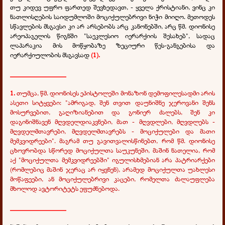
თუ კიდევ უფრო ფართედ შევხედავთ, - ყველა ქრისტიანი, ვინც კი
ნათლისღების საიდუმლოში მოციქულებრივი ნიჭი მიიღო. მეთოდეს
სწავლების მსგავსი კი არ არსებობს არც კანონებში, არც წმ. დიონისე
არეოპაგელის წიგნში "საეკლესიო იერარქიის შესახებ", სადაც
ლაპარაკია მის მოწყობაზე ზეციური წეს-განგებისა და
იერარქიულობის მსგავსად
(1).
________________
1.
თუმცა, წმ. დიონისეს ეპისტოლეში მონაზონ დემოფილესადმი არის
ასეთი სიტყვები: "ამრიგად, შენ თვით დაუნიშნე ჯეროვანი შენს
მოსურვებით, გაღიზიანებით და გონიერ ძალებს, შენ კი
დაგინიშნავენ მღვდელდიაკვნები, მათ - მღვდლები, მღვდლებს -
მღვდელმთავრები, მღვდელმთავრებს - მოციქულები და მათი
მემკვიდრეები". მაგრამ თუ გავითვალისწინებთ, რომ წმ. დიონისე
ცხოვრობდა სწორედ მოციქულთა საუკუნეში, მაშინ ნათელია, რომ
აქ "მოციქულთა მემკვიდრეებში" იგულისხმებიან არა პატრიარქები
(რომლებიც მაშინ ჯერაც არ იყვნენ), არამედ მოციქულთა უახლესი
მოწაფეები, ან მოციქულებრივი კაცები, რომელთა ძალაუფლება
მხოლოდ ავტორიტეტს ეფუძნებოდა.
________________