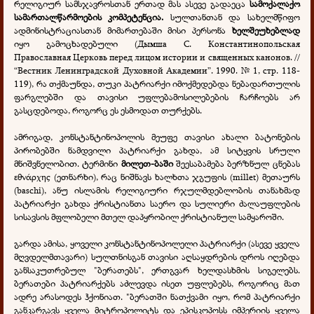
რელიგიურ სამსჯავროსთან ერთად მას ასევე გადაეცა
სამოქალაქო
სამართალწარმოების კომპეტენცია.
სულთანთან და სახელმწიფო
ადმინისტრაციასთან მიმართებაში მისი პერსონა
ხელშეუხებლად
იყო გამოცხადებული (Дымша С. Константинопольская
Православная Церковь перед лицом истории и священных канонов. //
“Вестник Ленинградской Духовной Академии”. 1990. № 1, стр. 118-
119), რა თქმაუნდა, თუკი პატრიარქი იმოქმედებდა ნებადართულის
ფარგლებში და თავისი უფლებამოსილებების ჩარჩოებს არ
გასცდებოდა, როგორც ეს ესმოდათ თურქებს.
ამრიგად, კონსტანტინოპოლის მეუფე თავისი ახალი ბატონების
პირობებში ნამდვილი პატრიარქი გახდა, ამ სიტყვის სრული
მნიშვნელობით. ტერმინი
მილეთ-ბაში
შეესაბამება ბერზნულ ცნებას
εθνάρχης (ეთნარხი), რაც ნიშნავს ხალხთა ჯგუფის (millet) მეთაურს
(baschi), ანუ ისლამის რელიგიური რჯულმდებლობის თანახმად
პატრიარქი გახდა ქრისტიანთა საერო და სულიერი ძალაუფლების
სისავსის მფლობელი მთელ დაპყრობილ ქრისტიანულ სამყაროში.
გარდა ამისა, ყოველი კონსტანტინოპოლელი პატრიარქი (ასევე ყველა
მღვდელმთავარი) სულთნისგან თავისი აღსაყდრების დროს იღებდა
განსაკუთრებულ "ბერათებს", ერთგვარ ხელდასხმის სიგელებს.
ბერათები პატრიარქებს აძლევდა ისეთ უფლებებს, როგორიც მათ
ადრე არასოდეს ჰქონიათ. "ბერათში ნათქვამი იყო, რომ პატრიარქი
განკარგავს ყველა მიტროპოლიტს და ეპისკოპოსს იმპერიის ყველა