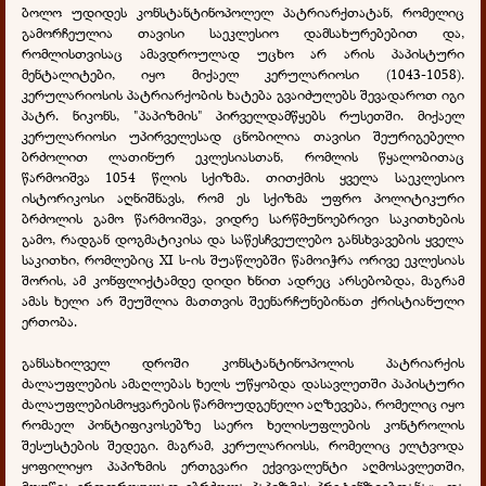
ბოლო უდიდეს კონსტანტინოპოლელ პატრიარქთატან, რომელიც
გამორჩეულია თავისი საეკლესიო დამსახურებებით და,
რომლისთვისაც ამავდროულად უცხო არ არის პაპისტური
მენტალიტები, იყო მიქაელ კერულარიოსი (1043-1058).
კერულარიოსის პატრიარქობის ხატება გვაიძულებს შევადაროთ იგი
პატრ. ნიკონს, "პაპიზმის" პირველდამწყებს რუსეთში. მიქაელ
კერულარიოსი უპირველესად ცნობილია თავისი შეურიგებელი
ბრძოლით ლათინურ ეკლესიასთან, რომლის წყალობითაც
წარმოიშვა 1054 წლის სქიზმა. თითქმის ყველა საეკლესიო
ისტორიკოსი აღნიშნავს, რომ ეს სქიზმა უფრო პოლიტიკური
ბრძოლის გამო წარმოიშვა, ვიდრე სარწმუნოებრივი საკითხების
გამო, რადგან დოგმატიკისა და საწესჩვეულებო განსხვავების ყველა
საკითხი, რომლებიც XI ს-ის შუაწლებში წამოიჭრა ორივე ეკლესიას
შორის, ამ კონფლიქტამდე დიდი ხნით ადრეც არსებობდა, მაგრამ
ამას ხელი არ შეუშლია მათთვის შეენარჩუნებინათ ქრისტიანული
ერთობა.
განსახილველ დროში კონსტანტინოპოლის პატრიარქის
ძალაუფლების ამაღლებას ხელს უწყობდა დასავლეთში პაპისტური
ძალაუფლებისმოყვარების წარმოუდგენელი აღზევება, რომელიც იყო
რომაელ პონტიფიკოსებზე საერო ხელისუფლების კონტროლის
შესუსტების შედეგი. მაგრამ, კერულარიოსს, რომელიც ელტვოდა
ყოფილიყო პაპიზმის ერთგვარი ექვივალენტი აღმოსავლეთში,
მოუწია ერთდროულად ებრძოლა პაპიზმის პრეტენზიებთანაც, და