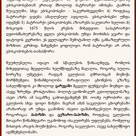
ეპისკოპოსებთან ერთად მხოლოდ პატრიარქი იმოსება ტაძრის
შუაგულში, სხვა ეპისკოპოსები - საკურთხეველში; 4) როდესაც
პატრიარქი ჯდება ამაღლებულ ადგილას, ეპისკოპოსები უნდა
იდგნენ; 5) პატრიარქი ეპისკოპოსებს აზიარებს საკუთარი ხელით; 6)
მოსკოვის 1675 წლის კრების მიხედვით, საპატრიარქო
ღვთისმსახურებაზე ყველა ეპისკოპოსმა უნდა მოიხსნას ჯვარი და
დატოვოს კვერთხი. ეს ყველაფერი შემოტანილ იქნა განსაზღვრული
მიზნით: კერძოდ, ნაჩვენები ყოფილიყო, რომ პატრიარქი არ არის
ეპისკოპოსების თანასწორი.
შეუძლებელია იდავო იმ სწავლების წინააღმდეგ, რომლის
მიხედვითაც მღვდლობა ხელმწიფებაზე მაღალია, როგორც სულია
ხორცზე უმეტესი. რადგან ეკლესიას ღმრთისგან მიენიჭა
მორწმუნეთა წინამძღოლობა მარადიული ცხონების გზაზე,
სახელმწიფოს კი მხოლოდ
გარეგანი
მცველი ფუნქციები მიენდო და
ასევე ზრუნვა ქრისტიანთა პოლიტ-ეკონომიკურ კეთილდღეობაზე.
ასეთ აზრს ამ საგანზე გამოთქვამდნენ წმ. იოანე ოქროპირი და
ეკლესიის სხვა დიდი მამები. მაგრამ ამან საეკლესიო ცხოვრებაში
არანაირად არ უნდა გააჩინოს ისეთი დამახინჯებული მოვლენა,
როგორიცაა
პაპიზმი
და
ცეზარო-პაპიზმი,
როდესაც ეკლესიის
მთავარი წინამძღვარი უკანონოდ ისაკუთრებს უფლებებს, რომელიც
მისთვის არავის მიუნიჭებია, როგორც საეკლესიო, ასევე სახელმწიფო
აღმშენებლობაში.