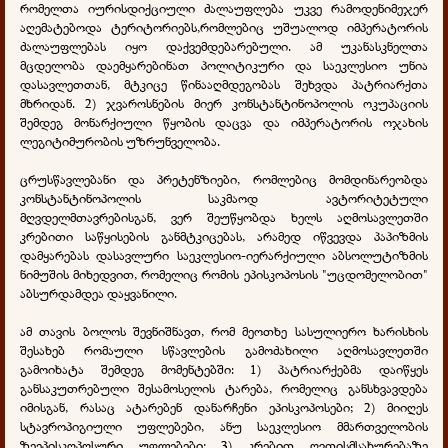
რომელთა იურისდიქციული ძალაუფლება უკვე რამოდენიმეჯერ
აღემატებოდა ტერიტორიებს,რომლებიც უშუალოდ იმპერატორის
ძალაუფლებას იყო დაქვემდებარებული. ამ უკანასკნელთა
მცდელობა დაემყარებინათ პოლიტიკური და საეკლესიო უნია
დასავლეთთან, მტკიცე წინააღმდეგობას შეხვდა პატრიარქთა
მხრიდან. 2) ჯვაროსნების მიერ კონსტანტინოპოლის ოკუპაციის
შემდეგ მონარქიული წყობის დაცვა და იმპერატორის ოჯახის
ლეგიტიმურობის უზრუნველობა.
ცრუსწავლებანი და პრეტენზიები, რომლებიც მომდინარეობდა
კონსტანტინოპოლის საკმაოდ ავტორიტეტული
მღვდელმთავრებისგან, ვერ შეუწყობდა ხელს აღმოსავლეთში
კრებითი საწყისების განმტკიცებას, არამედ იწვევდა პაპიზმის
დამყარებას დასავლური საეკლესიო-იერარქიული აბსოლუტიზმის
ნიმუშის მიხედვით, რომელიც რომის ეპისკოპოსის "უცდომელობით"
აბსურდამდეა დაყვანილი.
ამ თავის ბოლოს შევნიშნავთ, რომ მეოთხე სასულიერო ხარისხის
შესახებ რომაული სწავლების გამოძახილი აღმოსავლეთში
გამოიხატა შემდეგ მომენტებში: 1) პატრიარქებმა დაიწყეს
განსაკუთრებული შესამოსელის ტარება, რომელიც განსხვავდება
იმისგან, რასაც ატარებენ დანარჩენი ეპისკოპოსები; 2)
მიიღეს
სტავროპიგიული უფლებები, ანუ საეკლესიო მმართველობის
ზეეპისკოპოსური უფლებები; 3) კრებით ღვთისმსახურებაზე