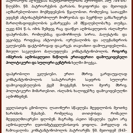
პატრიარქის აღზევებას ხატმებრძოლეობის პერიოდში, ანუ 784-847
წლებში, წმ. პატრიარქების ტარასის, ნიკიფორესა და მეთოდეს
აღმსარებლობითი მოქმედებების წყალობით, რომლებიც სათავეში
ედგნენ ანტიხატმებრძოლურ მოძრეობას და ბევრწილ განსაზღვრეს
მართლმადიდებლობის გამარჯვება ამ მწვალებლობაზე. თუმცა,
უკვე 634 წ.-ს, იმის შემდეგ რაც დაიწყო აღმოსავლეთის ისლამური
დაპყრობანი, რომლებმაც დაიმორჩილეს სირია, პალესტინა და
ეგვიპტე, როდესაც ანტიოქიის, იერუსალიმის და ალექსანდრიის
ეკლესიებმა ფაქტობრივად დაკარგეს თავიანთი დამოუკიდებლობა,
მთელი საეკლესიო ძალაუფლება კონსტანტინოპოლის,
როგორც
იმპერიის აღმოსავლეთი ნაწილის ერთადერთი დამოუკიდებელი
პოლიტიკური და სულიერი ცენტრის
ხელში მოექცა.
დაპყრობილი ეკლესიები, ერთი მხრივ, გარდაუვალად
კონსტანტინოპოლის საპატრიარქო საყდრის სულიერი
დამოკიდებულების ქვეშ მოექცნენ, ხოლო მეორე მხრივ,
პოლიტიკური მიმართებით, ისლამის ხალიფებზე დამოკიდებულნი
აღმოჩნდნენ.
ყველასთვის ცნობილია ლათინური სწავლება მღვდლობის მეოთხე
ხარისხის შესახებ, რომელსაც თითქოსდა რომაელი
მღვდელმთავრები ფლობენ. მაგრამფ, ასეთი სწავლება უცხო არც
აღმოსავლური ღვთისმეტყველებისთვის ყოფილა. პირველად ის
ჩამოაყალიბა კონსტანტინოპოლის პატრიარქმა წმ. მეთოდემ (843-