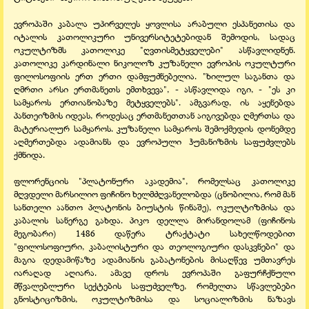
ევროპაში კაბალა უპირველეს ყოვლისა არაბული ესპანეთისა და
იტალის კათოლიკური უნივერსიტეტებიდან შემოდის, სადაც
ოკულტიზმს კათოლიკე "ღვთისმეტყველები" ასწავლიდნენ.
კათოლიკე კარდინალი ნიკოლოზ კუზანელი ევროპის ოკულტური
ფილოსოფიის ერთ ერთი დამფუძნებელია. "ხილულ საგანთა და
ღმრთი არსი ერთმანეთს ემთხვევა", - ასწავლიდა იგი, - "ეს კი
სამყაროს ერთიანობაზე მეტყველებს". ამგვარად, ის აყენებდა
პანთეიზმის იდეას, როდესაც ერთმანეთთან აიგივებდა ღმერთსა და
მატერიალურ სამყაროს. კუზანელი სამყაროს შემოქმედის დონემდე
აღმერთებდა ადამიანს და ევროპული ჰუმანიზმის საფუძვლებს
ქმნიდა.
ფლორენციის "პლატონური აკადემია", რომელსაც კათოლიკე
მღვდელი მარსილიო ფიჩინო ხელმძღვანელობდა (ცნობილია, რომ მან
სანთელი აანთო პლატონის ბიუსტის წინაშე), ოკულტიზმისა და
კაბალის სანერგე გახდა. პიკო დელლა მირანდოლამ (ფიჩინოს
მეგობარი) 1486 დაწერა ტრაქტატი სახელწოდებით
"ფილოსოფიური, კაბალისტური და თეოლოგიური დასკვნები" და
მაგია დედამიწაზე ადამიანის გაბატონების მისაღწევ უმთავრეს
იარაღად აღიარა. ამავე დროს ევროპაში გაფურჩქნული
მწვალებლური სექტების საფუძველზე, რომელთა სწავლებები
გნოსტიციზმის, ოკულტიზმისა და სოციალიზმის ნაზავს