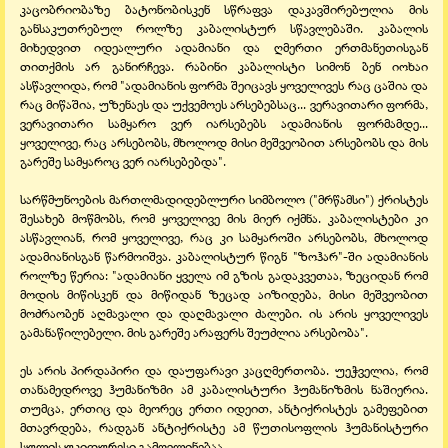
კაცობრიობაზე ბატონობისკენ სწრაფვა დაკავშირებულია მის
განსაკუთრებულ როლზე კაბალისტურ სწავლებაში. კაბალის
მიხედვით იდეალური ადამიანი და ღმერთი ერთმანეთისგან
თითქმის არ განირჩევა. რაბინი კაბალისტი სიმონ ბენ იოხაი
ასწავლიდა, რომ "ადამიანის ფორმა შეიცავს ყოველივეს რაც ცაშია და
რაც მიწაშია, უზენაეს და უქვემოეს არსებებსაც... ვერავითარი ფორმა,
ვერავითარი სამყარო ვერ იარსებებს ადამიანის ფორმამდე...
ყოველივე, რაც არსებობს, მხოლოდ მისი მეშვეობით არსებობს და მის
გარეშე სამყაროც ვერ იარსებებდა".
სარწმუნოების მართლმადიდებლური სიმბოლო ("მრწამსი") ქრისტეს
შესახებ მოწმობს, რომ ყოველივე მის მიერ იქმნა. კაბალისტები კი
ასწავლიან, რომ ყოველივე, რაც კი სამყაროში არსებობს, მხოლოდ
ადამიანისგან წარმოიშვა. კაბალისტურ წიგნ "ზოჰარ"-ში ადამიანის
როლზე წერია: "ადამიანი ყველა იმ გზის გადაკვეთაა, ზეციდან რომ
მოდის მიწისკენ და მიწიდან ზეცად აიზიდება, მისი მეშვეობით
მოძრაობენ აღმავალი და დაღმავალი ძალები. ის არის ყოველივეს
გამანაწილებელი. მის გარეშე არაფერს შეუძლია არსებობა".
ეს არის პირდაპირი და დაუფარავი კაცღმერთობა. უეჭველია, რომ
თანამედროვე ჰუმანიზმი ამ კაბალისტური ჰუმანიზმის ნაშიერია.
თუმცა, ერთიც და მეორეც ერთი იდეით, ანტიქრისტეს გამეფებით
მთავრდება, რადგან ანტიქრისტე ამ წუთისოფლის ჰუმანისტური
სულის უკიდურესი გამოვლინებაა.