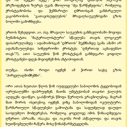
პრეზიდენტის ზურგს უკან, მხოლოდ "ძეა წარწყმედისა", რომელიც
ქრისტეანობისა და ჭეშმარიტი ღმრთისგან განძარცული
კაცობრიობის "გათავისუფლების" მრავალსაუკუნოვანი გზის
ბოლოში გამოჩნდება.
ერთის შეხედვით, აი, ასე, მრავალი საუკუნის განმავლობაში მოვიდა
ჰუმანისტთა "მატერიალისტური" სწავლება თავის ლოგიკურ
დასასრულამდე - ადამიანისგან "ღმრთის" შექმნამდე (განა ამაში არ
ადანაშაულებდა სინედრიონი ქრისტეს: "ღმერთად აცხადებსო
თავს"?!). ათი საუკუნის წინ ქრისტესგან განმდგარი ყოფილი
ქრისტეანები დღეს მივიდნენ მის ანტიპოდთან.
თუმცა, ისინი როდი იყვნენ ამ ჭირით სავსე გზის
"პირველაღმომჩენნი".
ორი ათას ხუთასი წლის წინ იუდეველები ბაბილონის ტყვეობიდან
იერუსალემში დაბრუდნენ. მათმა უმეტესობამ თავისი ქალაქის
აღდგენა დაიწყო, გაასწორეს წმიდა წერილის გრაგნილებიც. მაგრამ
მათ შორის ისეთებიც იყვნენ, ვინც ბაბილონიდან ოკულტური,
წარმართული სწავლებები გამოიტანა და საფუძვლად დაუდო
საიდუმლო მოძღვრებას, რომელიც ყოველივე იმის წინააღმდეგია
ღმერთი აბრაამს, ისააკსა და იაკობს რომ ასწავლიდა და თავის
ხუთწიგნეულში ჩაწერა მოსე წინასწარმეტყველმა.