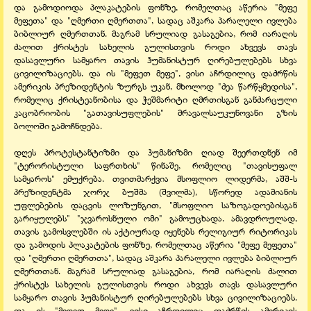
და გამოდიოდა პლაკატების ფონზე, რომელთაც აწერია "მეფე
მეფეთა" და "ღმერთი ღმერთთა", სადაც აშკარა პარალელი ივლება
ბიბლიურ ღმერთთან. მაგრამ სრულიად გასაგებია, რომ იარაღის
ძალით ქრისტეს სახელის გულისთვის როდი ახვევს თავს
დასავლური სამყარო თავის ჰუმანისტურ ღირებულებებს სხვა
ცივილიზაციებს. და ის "მეფეთ მეფე", ვისი აჩრდილიც დაძრწის
ამერიკის პრეზიდენტის ზურგს უკან, მხოლოდ "ძეა წარწყმედისა",
რომელიც ქრისტეანობისა და ჭეშმარიტი ღმრთისგან განძარცული
კაცობრიობის "გათავისუფლების" მრავალსაუკუნოვანი გზის
ბოლოში გამოჩნდება.
დღეს პროტესტანტიზმი და ჰუმანიზმი ღიად შეერთდნენ იმ
"ტერორისტული საფრთხის" წინაშე, რომელიც "თავისუფალ
სამყაროს" ემუქრება. თვითმარქვია მსოფლიო ლიდერმა, აშშ-ს
პრეზიდენტმა ჯორჯ ბუშმა (შვილმა), სწორედ ადამიანის
უფლებების დაცვის ლოზუნგით, "მსოფლიო საზოგადოებისგან
გარიყულებს" "ჯვაროსნული ომი" გამოუცხადა. ამავდროულად,
თავის გამოსვლებში ის აქტიურად იყენებს რელიგიურ რიტორიკას
და გამოდის პლაკატების ფონზე, რომელთაც აწერია "მეფე მეფეთა"
და "ღმერთი ღმერთთა", სადაც აშკარა პარალელი ივლება ბიბლიურ
ღმერთთან. მაგრამ სრულიად გასაგებია, რომ იარაღის ძალით
ქრისტეს სახელის გულისთვის როდი ახვევს თავს დასავლური
სამყარო თავის ჰუმანისტურ ღირებულებებს სხვა ცივილიზაციებს.
და ის "მეფეთ მეფე", ვისი აჩრდილიც დაძრწის ამერიკის