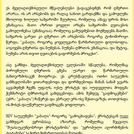
ეს ძველაღთქმისეული მწვალებლები ქადაგებდნენ, რომ ღმერთი
არარაა, ის არ არსებობს და რაღაც სახით გარდაქმნა და გამოვლენა
მხოლოდ ხილულ სამყაროში შეუძლია, რომელიც ამავე დროს მისი
ემანაციაა. მათი აზრით ყოველი არსება სამყაროში ღვთაების
გამოვლინებაა (ემანაციაა), რომელიც გამუდმებით მოქმედებს მათში,
სამყაროს გარეთ კი ღმერთი არ არსებობს. როგორც ტიხომიროვი
წერდა, "კაბალა, როგორც ყოველგვარი წარმართული ფილოსოფია,
აიგივებს ღმერთსა და ბუნებას. ბუნება ღმრთის ემანაციაა. და მეტიც,
ბუნება არის თვით ღვთაების გაფორმების პროცესი".
ასე გაჩნდა ძველაღთქმისეულ ეკლესიაში სწავლება, რომელმაც
პიროვნული ღმერთის ცნება უარყო და წარმართული
პანთეიზმისაკენ მიიდრიკა. ეს ცრუსწავლება ოთხი საუკუნის
განმავლობაში ვითარდებოდა და ფორმდებოდა მანამ, სანამ ჯვარს
აცვამდნენ ჩვენს უფალს, იესუ ქრისტეს და იუდეველთა მოდგმა
ჭეშმარიტი ღმრთისგან განდგებოდა. ამის შემდეგ "გადმოცემები"
(ებრ.: "კაბალა") ჩაწერეს და ებრაელ ერს ისე შესთავაზეს, თითქოსდა
ის მოსეს დაუწერელი გადმოცემა ყოფილიყო.
XIV საუკუნეში "კაბალა" როგორც "გამოცხადება", ქრისტესგან უკვე
განმდგარ ევროპასაც აზიარეს, რომელმაც შეცვალა
"შუასაუკუნეობრივი ქრისტეანობა" და "ევროპული აღორძინების
ტიტანები" საჭირო მიმართულებას შეუყენა.