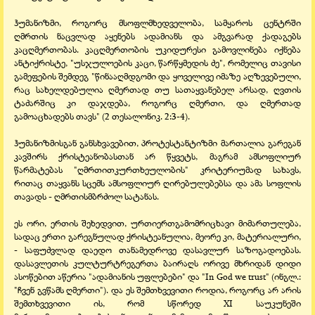
ჰუმანიზმი, როგორც მსოფლმხედველობა, სამყაროს ცენტრში
ღმრთის ნაცვლად აყენებს ადამიანს და ამგვარად ქადაგებს
კაცღმერთობას. კაცღმერთობის უკიდურესი გამოვლინება იქნება
ანტიქრისტე, "უსჯულოების კაცი, წარწყმედის ძე", რომელიც თავისი
გამეფების შემდეგ "წინააღმდგომი და ყოველივე იმაზე აღზევებული,
რაც სახელდებულია ღმერთად თუ სათაყვანებელ არსად, ღვთის
ტაძარშიც კი დაჯდება, როგორც ღმერთი, და ღმერთად
გამოაცხადებს თავს" (2 თესალონიკ. 2:3-4).
ჰუმანიზმისგან განსხვავებით, პროტესტანტიზმი მართალია გარეგან
კავშირს ქრისტეანობასთან არ წყვეტს, მაგრამ ამსოფლიურ
წარმატებას "ღმრთითკურთხეულობის" კრიტერიუმად სახავს,
რითაც თაყვანს სცემს ამსოფლიურ ღირებულებებსა და ამა სოფლის
თავადს - ღმრთისმბრძოლ სატანას.
ეს ორი, ერთის შეხედვით, ურთიერთგამომრიცხავი მიმართულება,
სადაც ერთი გარეგნულად ქრისტეანულია, მეორე კი, მატერიალური,
- საფუძვლად დაედო თანამედროვე დასავლურ საზოგადოებას.
დასავლეთის კულტურტრეგერთა ბაირაღს ორივე მხრიდან დიდი
ასოწებით აწერია "ადამიანის უფლებები" და "In God we trust" (ინგლ.:
"ჩვენ გვწამს ღმერთი"). და ეს შემთხვევითი როდია, როგორც არ არის
შემთხვევითი ის, რომ სწორედ XI საუკუნეში