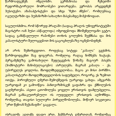
წარმოადგენენ, ინგლისში, გერმანიასა და ჩეხეთში
რეფორმატორული მოძრაობები ვითარდება. ევროპას არყევდნენ
ჰუსიტები, ანაბაპტისტები და სხვა "ჩეხი ძმები", რომლებსაც
ოკულტიზმი და ჰუმანიზმი სახალხო მასებამდე მიჰქონოდათ.
საგულისხმოა, რომ სწორედ პრაღაში (სადაც პრაღის უნივერსიტეტში
მაგისტრი იან ჰუსი ასწავლიდა) იმყოფებოდა მნიშვნელოვანი გეტო,
სადაც განსწავლული რაბინები თიხის გოლემის შექმნასა და მის
კაბალისტური შელოცვებით მის გაცოცხლებაზე ოცნებობდნენ.
არ არის შემთხვევითი, როდესაც სიტყვა "კაბალა" გვესმის,
წარმოვიდგენთ შავ ფიგურას, რომელიც რაღაც ნიშნებს ხატავს,
პერგამენტზე გამოსახული შეფუცვების წინაშე მაგიურ პასებს
(ჰიპნოტური მანიპულაციები) ასრულებს. მაგრამ კაბალა - ეს,
უპირველეს ყოვლისა, მსოფლმხედველობაა, მაგია კი მისი პირმშო.
კაბალისტური მსოფლმხედველობის საფუძველი, როგორც ეს ზემოთ
ითქვა, პიროვნული ღმერთ-შემოქმედის უარყოფა გახდა. ამგვარმა
უარყოფამ კი გამოიწვია პანთეიზმისკენ გადახრა და ქმნილების
გაღმერთება. ასეთი ცთომილება ყოველი ერისთვის დამღუპველია,
მაგრამ განსაკუთრებული ის იუდეველი ერისთვის აღმოჩნდა,
რომელმაც თავისი სულიერი პირველშობილება, მიწიერ სიკეთეთა
"ერთ წვნიან შეჭამადში" გაცვალა.
ისრაელმა აღთქმა დადო ერთ, ჭეშმარიტ ღმერთთან, რომელმაც