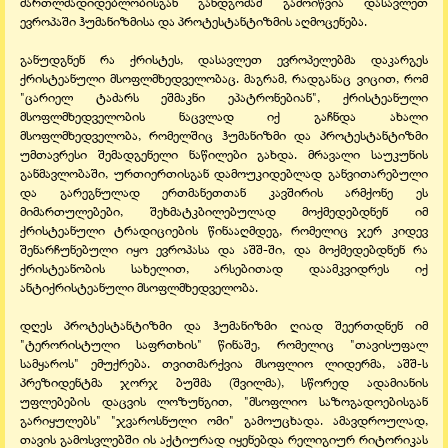
მართლმადიდებლობისგან განდგომამ გამოიწვია დასავლეთ
ევროპაში ჰუმანიზმისა და პროტესტანტიზმის აღმოცენება.
განუდგნენ რა ქრისტეს, დასავლეთ ევროპელებმა დაკარგეს
ქრისტეანული მსოფლმხედველობაც. მაგრამ, რადგანაც ვიცით, რომ
"ცარიელ ტაძარს ეშმაკნი ეპატრონებიან", ქრისტეანული
მსოფლმხედველობის ნაცვლად იქ გაჩნდა ახალი
მსოფლმხედველობა, რომელშიც ჰუმანიზმი და პროტესტანტიზმი
უმთავრესი შემადგენელი ნაწილები გახდა. მრავალი საუკუნის
განმავლობაში, ურთიერთისგან დამოუკიდებლად განვითარებული
და გარეგნულად ერთმანეთთან კავშირის არმქონე ეს
მიმართულებები, შეხმატკბილებულად მოქმედებდნენ იმ
ქრისტეანული ტრადიციების წინააღმდეგ, რომელიც ჯერ კიდევ
შენარჩუნებული იყო ევროპასა და აშშ-ში, და მოქმედებდნენ რა
ქრისტეანობის სახელით, არსებითად დაამკვიდრეს იქ
ანტიქრისტეანული მსოფლმხედველობა.
დღეს პროტესტანტიზმი და ჰუმანიზმი ღიად შეერთდნენ იმ
"ტერორისტული საფრთხის" წინაშე, რომელიც "თავისუფალ
სამყაროს" ემუქრება. თვითმარქვია მსოფლიო ლიდერმა, აშშ-ს
პრეზიდენტმა ჯორჯ ბუშმა (შვილმა), სწორედ ადამიანის
უფლებების დაცვის ლოზუნგით, "მსოფლიო საზოგადოებისგან
გარიყულებს" "ჯვაროსნული ომი" გამოუცხადა. ამავდროულად,
თავის გამოსვლებში ის აქტიურად იყენებდა რელიგიურ რიტორიკას