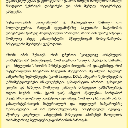
უკანასკნელ ეტაპს ვაკვირდებით - ეს არის მთელს მსოფლიოში ახალი
მსოფლიო წესრიგის დამყარება და ამის შემდეგ ანტიქრისტეს
გამეფება.
"უსჯულოების საიდუმლოს" ეს შემადგენელი ნაწილი თუ
პოლიტიკურია, რადგან დედამიწაზე საკუთარი ბატონობის
დამყარება სწორედ პოლიტიკური ბრძოლაა, მაშინ მის მეორე ნაწილს,
რომელიც ასევე კაბალისტური სწავლებიდან მომდინარეობს,
მისტიკური შეიძლება ვუწოდოთ.
აზრმა იმის შესახებ, რომ ღმერთი "ყოველივე არსებულის
სუბსტანციაა" (თალმუდი), რომ ღმერთი "სულის მსგავსია, სამყარო
კი - სხეულისა", სიონის ბრძენკაცები მიიყვანა იმ დასკვნამდე, რომ
მატერიალური სამყაროს საგნების მეშვეობით შესაძლოა სულიერ
სამყაროზე ზემოქმედება (გაონ საადია, IX ს.). ამგვარი ზემოქმედების
უმნიშვნელოვანესი ინსტრუმენტი, კაბალისტთა აზრით, გახლავთ
ციფრი და სახელი, რომელიც კაბალის მიხედვით განსაზღვრავს
თვით საგნის არსს (გაონ გაი). ამგვარ სწავლებას პირდაპირ
მივყავართ ციფრულ იდენტიფიკაციამდე, რომელიც საკუთარ თავში
კაბალისტებისთვის მატერიალურ და იდეალურ სამყაროებზე
ზემოქმედების ამ ორ უმნიშვნელოვანეს ინსტრუმენტს შეიცავს.
სწორედ ციფრული სახელების მიხედვით აპირებენ მსოფლიოს
თანამედროვე ბელადები კაცობრიობის მართვას.