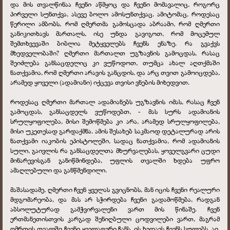
და მის თვალწინაა ჩვენი აწმყოც და ჩვენი მომავალიც, როგორც
პირველი სუნთქვა, ასევე ბოლო ამოსუნთქვაც. ამიტომაც, როდესაც
წერილი ამბობს, რომ ღმერთმა გამოსცადა აბრაამი, რომ ღმერთი
განიკითხავს მართალს, ისე უნდა გავიგოთ, რომ მოცემულ
შემთხვევაში ბიბლია მეტყველებს ჩვენს ენაზე. რა გვაქვს
მხედველობაში? ღმერთი მართალთ უგზავნის გამოცდას, რასაც
შეიძლება განსაცდელიც კი ვუწოდოთ, თუმცა ახალ აღთქმაში
ნათქვამია, რომ ღმერთი არავის განცდის, და არც თვით გამოიცდება,
არამედ ყოველი (ადამიანი) იქცევა თვისი ვნების მიხედვით.
როდესაც ღმერთი მართალ ადამიანებს უგზავნის იმას, რასაც ჩვენ
გამოცდას, განსაცდელს ვუწოდებთ, - მას სურს ადამიანის
სრულყოფილება, მისი შემოწმება კი არა, არამედ სრულყოფილება,
მისი უკეთესად გარდაქმნა. ამის შესახებ საკმაოდ დეტალურად არის
ნათქვამი იაკობის ეპისტოლეში, სადაც ნათქვამია, რომ ადამიანის
სული, გაივლის რა განსაცდელთა მხურვალებას, ყოველგვარი ცუდი
მინარევისგან განიწმინდება, უფლის თვალში ხდება უფრო
ამაღლებული და განწმენდილი.
მაშასადამე, ღმერთი ჩვენ ყველას გვიცნობს, მან იცის ჩვენი რეალური
მდგომარეობა, და მას არ სჭირდება ჩვენი გადამოწმება, რადგან
აბსოლუტურად გამჭვირვალენი ვართ მის წინაშე. ჩვენ
ერთმანეთისთვის კარგად შენიღბული ცოდვილები ვართ, მაგრამ
ღმრთის თვალში ჩვენი ყველაფერი ჩანს, ის ხედავს ჩვენს სულებს. აი,