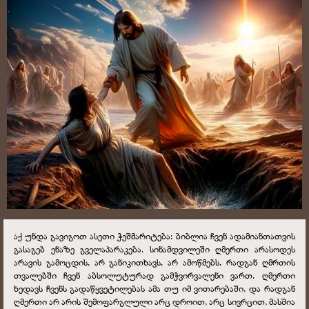
აქ უნდა გავიგოთ ასეთი ჭეშმარიტება: ბიბლია ჩვენ ადამიანთათვის
გასაგებ ენაზე გველაპარაკება. სინამდვილეში ღმერთი არასოდეს
არავის გამოცდის, არ განიკითხავს, არ ამოწმებს, რადგან ღმრთის
თვალებში ჩვენ აბსოლუტურად გამჭვირვალენი ვართ. ღმერთი
ხედავს ჩვენს გადაწყვეტილებას ამა თუ იმ ვითარებაში, და რადგან
ღმერთი არ არის შემოფარგლული არც დროით, არც სივრცით, მასშია