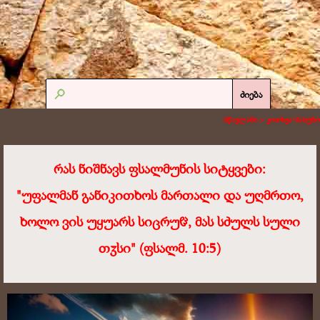
ძიება
სწავლანი >
კითხვა-პასუხი
რას ნიშნავს ფსალმუნის სიტყვები:
"უფალმან განიკითხოს მართალი და უღმრთო,
ხოლო ვის უყუარს სიცრუჱ, მას სძულს სული
თჳსი" (ფსალმ. 10:5)