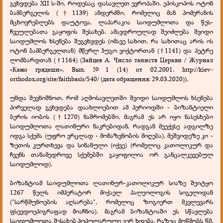
გვხვდება XII ს-ში, როდესაც დასავლეთ ევროპაში, ეპისკოპოს ოტონ
ბამბერგელის (†1139) ანდერძში, რომელიც მან პომერანის
მცხოვრებლებს დაუტოვა, ლაპარაკია საიდუმლოთა და წეს-
ჩვეულებათა გაყოფის შესახებ. ამავდროულად შეიძლება შვიდი
საიდუმლოს ხსენება შეგვხვდეს (იმავე სახით, რა სახითაც არის ის
ოტონ ბამბერგელთან) მწერლ ჰუგო ვიქტორთან (†1141) და პეტრე
ლომბარდთან (†1164) (Зайцев А. Число таинств Церкви / Журнал
«Камо грядеши», Вып. №1 (14) от 02.2001. http://kiev-
orthodox.org/site/faithbasis/540/ (дата обращения: 29.03.2020)).
უნდა შევნიშნოთ, რომ აღმოსავლეთში შვიდი საიდუმლოს ხსენება
პირველად გვხვდება დაახლოებით ამ პერიოდში - ბიზანტიელი
ბერის იობის (†1270) ნაშრომებში, მაგრამ ეს არ იყო ნასესხები
საიდუმლოთა ლათინური ნაკრებიდან, რადგან მეექვსე ადგილზე
იდგა სქემა (უფრო ვრცლად - მონაზვნობის მიღება), მეშვიდეზე კი -
ზეთის კურთხევა და სინანული (იქვე) (რომელიც კათოლიკურ და
ჩვენს თანამედროვე სქემებში გაყოფილია ორ განცალკევებულ
საიდუმლოდ).
ბიზანტიამ საიდუმლოთა ლათინურ-კათოლიკურ სიაზე შეიტყო
1267 წელს იმპერატორ მიქაელ პალეოლოგის სიგელიდან
("სარწმუნოების აღსარება", რომელიც ზოგიერთ მკვლევარს
ფსევდოეპიგრაფად მიაჩნია). მაგრამ ბიზანტიაში ეს სწავლება
საიდუმლოთა შესახებ პოპულარული ვერ ხდება, რაზეც მოწმობს წმ.