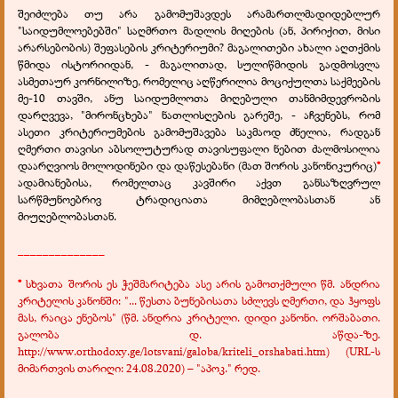
შეიძლება თუ არა გამომუშავდეს არამართლმადიდებლურ
"საიდუმლოებებში" საღმრთო მადლის მიღების (ან, პირიქით, მისი
არარსებობის) შეფასების კრიტერიუმი? მაგალითები ახალი აღთქმის
წმიდა ისტორიიდან, - მაგალითად, სულიწმიდის გადმოსვლა
ასმეთაურ კორნილიზე, რომელიც აღწერილია მოციქულთა საქმეების
მე-10 თავში, ანუ საიდუმლოთა მიღებული თანმიმდევრობის
დარღვევა, "მირონცხება" ნათლისღების გარეშე, - აჩვენებს, რომ
ასეთი კრიტერიუმების გამომუშავება საკმაოდ ძნელია, რადგან
ღმერთი თავისი აბსოლუტურად თავისუფალი ნებით ძალმოსილია
დაარღვიოს მოლოდინები და დაწესებანი (მათ შორის კანონიკურიც)
*
ადამიანებისა,
რომელთაც კავშირი აქვთ განსაზღვრულ
სარწმუნოებრივ ტრადიციათა მიმღებლობასთან ან
მიუღებლობასთან.
______________
*
სხვათა შორის ეს ჭეშმარიტება ასე არის გამოთქმული წმ. ანდრია
კრიტელის კანონში: "... წესთა ბუნებისათა სძლევს ღმერთი, და ჰყოფს
მას, რაიცა ენებოს" (წმ. ანდრია კრიტელი. დიდი კანონი. ორშაბათი.
გალობა დ. აწდა-ზე.
http://www.orthodoxy.ge/lotsvani/galoba/kriteli_orshabati.htm) (URL-ს
მიმართვის თარიღი: 24.08.2020) – "აპოკ." რედ.