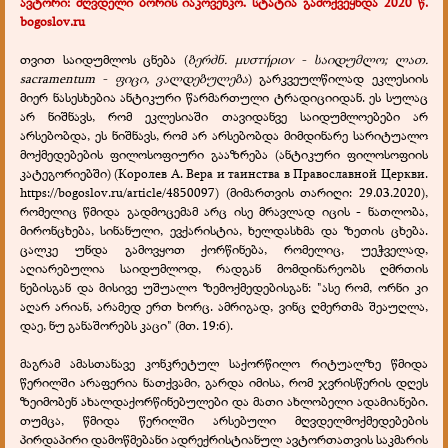
ავტორი: მღვდელი ბორის იაკოვენკო. სტატია გამოქვეყნდა 2020 წ.
bogoslov.ru
თვით საიდუმლოს ცნება (
ბერძნ.
μυστήριον
- საიდუმლო; ლათ.
sacramentum - ფიცი, ვალდებულება
) გარკვეულწილად ეკლესიის
მიერ ნასესხებია ანტიკური წარმართული ტრადიციიდან. ეს სულაც
არ ნიშნავს, რომ ეკლესიაში თავიდანვე საიდუმლოებები არ
არსებობდა, ეს ნიშნავს, რომ არ არსებობდა მიმდინარე სარიტუალო
მოქმედებების ფილოსოფიური გააზრება (ანტიკური ფილოსოფიის
კატეგორიებში) (Королев А. Вера и таинства в Православной Церкви.
https://bogoslov.ru/article/4850097) (მიმართვის თარიღი: 29.03.2020),
რომელიც წმიდა გადმოცემამ არც ისე მრავლად იცის - ნათლობა,
მირონცხება, სინანული, ევქარისტია, ხელდასხმა და ზეთის ცხება.
ცალკე უნდა გამოვყოთ ქორწინება, რომელიც, უეჭველად,
აღიარებულია საიდუმლოდ, რადგან მომდინარეობს ღმრთის
ნებისგან და მისივე უშუალო ზემოქმედებისგან: "ასე რომ, ორნი კი
აღარ არიან, არამედ ერთ ხორც. ამრიგად, ვინც ღმერთმა შეაუღლა,
დაე, ნუ განაშორებს კაცი" (მთ. 19:6).
მაგრამ ამასთანავე კონკრეტულ საქორწილო რიტუალზე წმიდა
წერილში არაფერია ნათქვამი, გარდა იმისა, რომ ჯვრისწერის დღეს
ზეიმობენ ახალდაქორწინებულები და მათი ახლობელი ადამიანები.
თუმცა, წმიდა წერილში არსებული მღვდელმოქმედებების
პირდაპირი დამოწმებანი ადრექრისტიანულ ავტორთათვის საკმარის