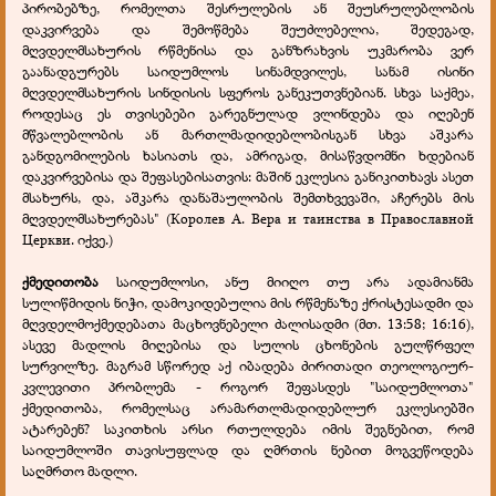
პირობებზე, რომელთა შესრულების ან შეუსრულებლობის
დაკვირვება და შემოწმება შეუძლებელია, შედეგად,
მღვდელმსახურის რწმენისა და განზრახვის უკმარობა ვერ
გაანადგურებს საიდუმლოს სინამდვილეს, სანამ ისინი
მღვდელმსახურის სინდისის სფეროს განეკუთვნებიან. სხვა საქმეა,
როდესაც ეს თვისებები გარეგნულად ვლინდება და იღებენ
მწვალებლობის ან მართლმადიდებლობისგან სხვა აშკარა
განდგომილების ხასიათს და, ამრიგად, მისაწვდომნი ხდებიან
დაკვირვებისა და შეფასებისათვის: მაშინ ეკლესია განიკითხავს ასეთ
მსახურს, და, აშკარა დანაშაულობის შემთხვევაში, აჩერებს მის
მღვდელმსახურებას" (Королев А. Вера и таинства в Православной
Церкви. იქვე.)
ქმედითობა
საიდუმლოსი, ანუ მიიღო თუ არა ადამიანმა
სულიწმიდის ნიჭი, დამოკიდებულია მის რწმენაზე ქრისტესადმი და
მღვდელმოქმედებათა მაცხოვნებელი ძალისადმი (მთ. 13:58; 16:16),
ასევე მადლის მიღებისა და სულის ცხონების გულწრფელ
სურვილზე. მაგრამ სწორედ აქ იბადება ძირითადი თეოლოგიურ-
კვლევითი პრობლემა - როგორ შეფასდეს "საიდუმლოთა"
ქმედითობა, რომელსაც არამართლმადიდებლურ ეკლესიებში
ატარებენ? საკითხის არსი რთულდება იმის შეგნებით, რომ
საიდუმლოში თავისუფლად და ღმრთის ნებით მოგვეწოდება
საღმრთო მადლი.