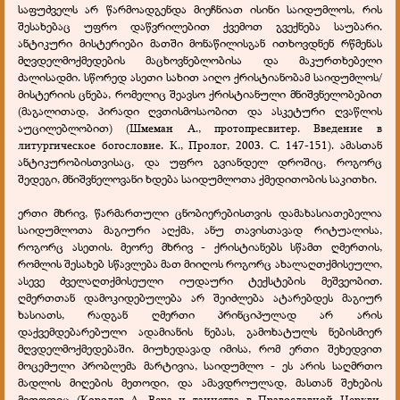
საფუძველს არ წარმოადგენდა მიეჩნიათ ისინი საიდუმლოს, რის
შესახებაც უფრო დაწვრილებით ქვემოთ გვექნება საუბარი.
ანტიკური მისტერიები მათში მონაწილისგან ითხოვდნენ რწმენას
მღვდელმოქმედების მაცხოვნებლობისა და მაკურთხებელი
ძალისადმი. სწორედ ასეთი სახით აიღო ქრისტიანობამ საიდუმლოს/
მისტერიის ცნება, რომელიც შეავსო ქრისტიანული მნიშვნელობებით
(მაგალითად, პირადი ღვთისმოსაობით და ასკეტური ღვაწლის
აუცილებლობით) (Шмеман А., протопресвитер. Введение в
литургическое богословие. К., Пролог, 2003. С. 147-151). ამასთან
ანტიკურობისთვისაც, და უფრო გვიანდელ დროშიც, როგორც
შედეგი, მნიშვნელოვანი ხდება საიდუმლოთა ქმედითობის საკითხი.
ერთი მხრივ, წარმართული ცნობიერებისთვის დამახასიათებელია
საიდუმლოთა მაგიური აღქმა, ანუ თავისთავად რიტუალისა,
როგორც ასეთის. მეორე მხრივ - ქრისტიანებს სწამთ ღმერთის,
რომლის შესახებ სწავლება მათ მიიღოს როგორც ახალაღთქმისეული,
ასევე ძველაღთქმისეული იუდაური ტექსტების მეშვეობით.
ღმერთთან დამოკიდებულება არ შეიძლება ატარებდეს მაგიურ
ხასიათს, რადგან ღმერთი პრინციპულად არ არის
დაქვემდებარებული ადამიანის ნებას, გამოხატულს ნებისმიერ
მღვდელმოქმედებაში. მიუხედავად იმისა, რომ ერთი შეხედვით
მოცემული პრობლემა მარტივია, საიდუმლო - ეს არის საღმრთო
მადლის მიღების მეთოდი, და ამავდროულად, მასთან შეხების
მეთოდიც (Королев А. Вера и таинства в Православной Церкви.