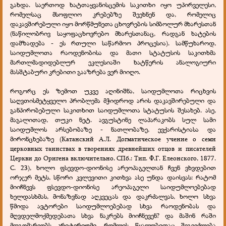
გახდა. საერთოდ ხატთაყვანისცემის საკითხი იყო უპირველესი,
რომელსაც მსოფლიო კრებებზე შეეხნენ და, რომელიც
დაკავშირებული იყო მორწმუნეთა ცხოვრების სიმბოლურ მხარესთან
(ნაწილობრივ საყოფაცხოვრებო მხარესთანაც, რადგან ხატების
დამზადება - ეს რთული საწარმოო პროცესია). სამწუხაროდ,
საიდუმლოთა რაოდენობისა და მათი სტატუსის საკითხმა
მართლმადიდებლურ ეკლესიაში ხატწერის ანალოგიური
მასშტაბური კრებითი გააზრება ვერ მიიღო.
როგორც ეს ზემოთ უკვე აღინიშნა, საიდუმლოთა რიცხვის
საღვთისმეტყველო პრობლემა მჭიდროდ არის დაკავშირებული და
განპირობებული საკითხით საიდუმლოთა სტატუსის შესახებ. ასე,
მაგალითად, თუკი ნეტ. ავგუსტინე ლაპარაკობს სულ სამი
საიდუმლოს არსებობაზე - ნათლობაზე, ევქარისტიასა და
მირონცხებაზე (Катанский А.Л. Догматическое учение о семи
церковных таинствах в творениях древнейших отцов и писателей
Церкви до Оригена включительно. СПб.: Тип. Ф.Г. Елеонского, 1877.
С. 23), ხოლო ფსევდო-დიონისე არეოპაგელთან ჩვენ ვხვდებით
ორჯერ მეტს, სწორი კვლევითი კითხვა ასე უნდა დაისვას: რატომ
მიიჩნევს ფსევდო-დიონისე არეოპაგელი საიდუმლოებებად
ხელდასხმას, მონაზვნად აღკვეცას და დაკრძალვას, ხოლო სხვა
წმიდა ავტორები საიდუმლოებებად სხვა რაოდენობას და
მღვდელმოქმედებათა სხვა ნაკრებს მიიჩნევენ? და მაშინ რაში
მდგომარეობს კრიტერიუმი, რომლის წყალობითაც შეგვეძლება