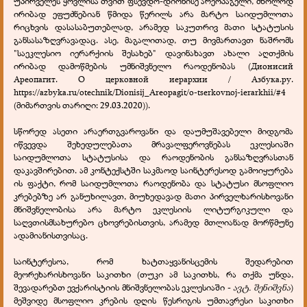
უპირველეს ყოვლისა თვით ფსევდო-დიონისე არეოპაგელი, მხოლოდ
ირიბად ეფუძნებიან წმიდა წერილს არა მარტო საიდუმლოთა
რიცხვის დასასაბუთებლად, არამედ საკუთრივ მათი სტატუსის
განსასაზღვრავადაც. ასე, მაგალითად, თუ მივმართავთ ნაშრომს
"საეკლესიო იერარქიის შესახებ" დავინახავთ ახალი აღთქმის
ირიბად დამოწმების უმნიშვნელო რაოდენობას (Дионисий
Ареопагит. О церковной иерархии / Азбука.ру.
https://azbyka.ru/otechnik/Dionisij_Areopagit/o-tserkovnoj-ierarkhii/#4
(მიმართვის თარიღი: 29.03.2020)).
სწორედ ასეთი არაერთგვაროვანი და დაუმუშავებელი მიდგომა
იწვევდა შეხედულებათა მრავალფეროვნებას ეკლესიაში
საიდუმლოთა სტატუსისა და რაოდენობის განსაზღვრასთან
დაკავშირებით. ამ კონტექსტში საკმაოდ საინტერესოდ გამოიყურება
ის ფაქტი, რომ საიდუმლოთა რაოდენობა და სტატუსი მსოფლიო
კრებებზე არ განუხილავთ, მიუხედავად მათი პირველხარისხოვანი
მნიშვნელობისა არა მარტო ეკლესიის ლიტურგიკული და
საღვთისმსახურებო ცხოვრებისთვის, არამედ მთლიანად მორწმუნე
ადამიანისთვისაც.
საინტერესოა, რომ ხატთაყვანისცემის შედარებით
მეორეხარისხოვანი საკითხი (თუკი ამ საკითხს, რა თქმა უნდა,
შევადარებთ ევქარისტიის მნიშვნელობას ეკლესიაში -
ავტ. შენიშვნა
)
მეშვიდე მსოფლიო კრების დღის წესრიგის უმთავრესი საკითხი