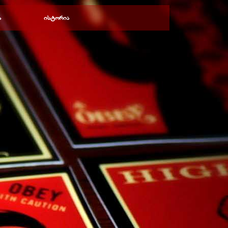
ა
ისტორია
▼
▼