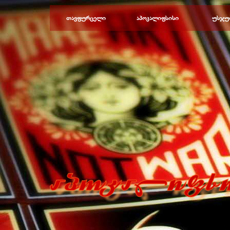
Перейти к контенту
თავფურცელი
აპოკალიფსისი
უსჯუ