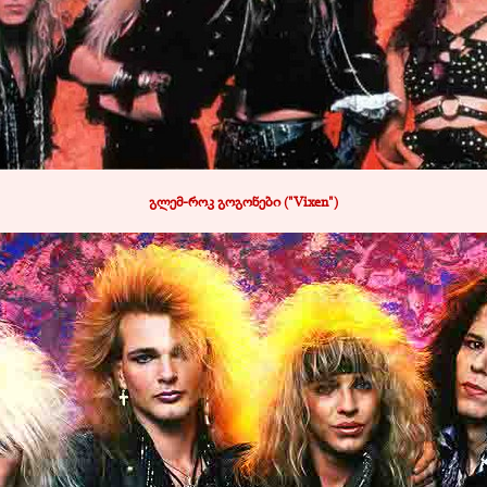
გლემ
-
როკ გოგონები ("Vixen")