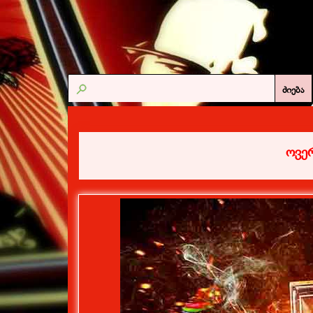
ძიება
ოვე