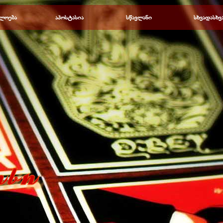
Пропустить меню
ლოება
▼
აპოსტასია
▼
სწავლანი
▼
სხვადასხვ
▼