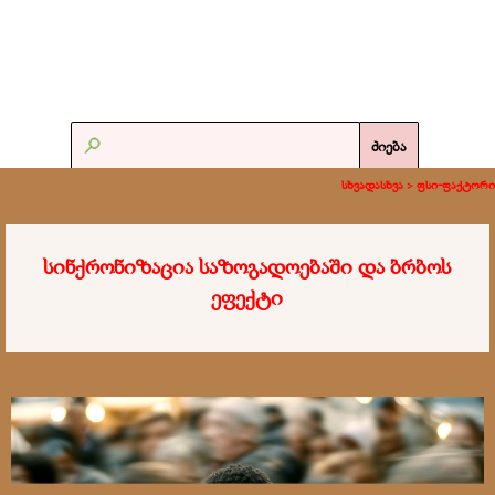
ძიება
სხვადასხვა >
ფსი-ფაქტორი
სინქრონიზაცია საზოგადოებაში და ბრბოს
ეფექტი