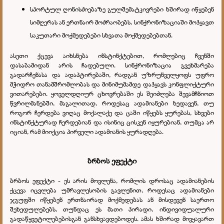
სპორტულ ღონისძიებაზე გულშემატკივრები ხშირად იწყებენ
სიმღერას ან ერთნაირ მოძრაობებს, სინქრონიზაციაში მოჰყავთ
საკუთარი მოქმედებები სხვათა მოქმედებებთან.
ასეთი ქცევა აიხსნება ინსტინქტებით, რომლებიც ჩვენში
დასაბამიდან არის ჩადებული. სინქრონიზაცია გვეხმარება
გადარჩენასა და ადაპტირებაში, რადგან უზრუნველყოფს უფრო
მჭიდრო თანამშრომლობას და მინიმუმამდე დაჰყავს კონფლიქტური
ვითარებები. ყოველდღიურ ცხოვრებაში ეს შეიძლება შევამჩნიოთ
წვრილმანებში, მაგალითად, როდესაც ადამიანები ხედავენ, თუ
როგორ ჩერდება ვიღაც მოქალაქე და ცაში იწყებს ყურებას, სხვები
ინსტინქტურად ჩერდებიან და ისინიც ცისკენ იყურებიან, თუმცა არ
იციან, რამ მიიქცია პირველი ადამიანის ყურადღება.
ბრბოს ეფექტი
ბრბოს ეფექტი - ეს არის მოვლენა, რომლის დროსაც ადამიანების
ქცევა იცვლება უმრავლესობის გავლენით, როდესაც ადამიანები
ჯგუფში იწყებენ ერთნაირად მოქმედებას ან მისდევენ საერთო
შეხედულებებს, თუნდაც ეს მათი პირადი, ინდივიდუალური
გადაწყვეტილებებისგან განსხვავდებოდეს. ამას ხშირად მივყავართ