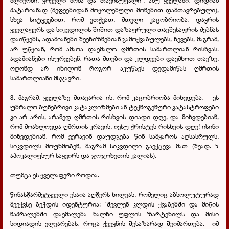
ძლიერნი, ყოველი მონა და თავისუფალი", ანუ ყველანი, დიდიან
პატარიანად (მეფეებიდან მოყოლებული მონებით დამთავრებული),
სხვა სიტყვებით, რომ ვთქვათ, მთელი კაცობრიობა, დაყრის
ყველაფერს და სიკვდილის შიშით დაზაფრული თავშესაფრის ძებნას
დაიწყებს, ადამიანები შეეხიზნებიან გამოქვაბულებს, ხევებს, მაგრამ,
არ უწყიან, რომ ამაოა დაემალო ღმრთის სამართლიან რისხვას.
ადამიანები ისურვებენ, რათა მთები და კლდეები დაემხოთ თავზე,
ოღონდ არ იხილონ როგორ აკუწავს დედამიწას ღმრთის
სამართლიანი მსჯავრი.
8. მაგრამ, ყველაზე მთავარია ის, რომ კაცობრიობა მიხვდება, - ეს
უბრალო ბუნებრივი კატაკლიზმები ან ტექნოგენური კატასტროფები
კი არ არის, არამედ ღმრთის რისხვის დიადი დღე, და მიხვდებიან,
რომ მოახლოვდა ღმრთის კრავის, იესუ ქრისტეს რისხვის დღე! ისინი
მიხვდებიან, რომ ვერავინ დაუდგება წინ სამყაროს აღსასრულს,
სიკვდილს მოუხმობენ, მაგრამ სიკვდილი გაექცევა მათ (შეად. 5
აპოკალიფსურ საყვირს და ჯოჯოხეთის კალიას).
თუმცა ეს ყველაფერი როდია.
წინასწარმეტყველი ესაია აღწერს ხილვას, რომელიც აბსოლუტურად
მეექვსე ბეჭდის იდენტურია: "შევლენ კლდის ქვაბებში და მიწის
ნაპრალებში დაემალება ხალხი უფლის ზარტეხილს და მისი
სიდიადის ელვარებას, როცა ქვეყნის შესაზარად შეიმართება.
იმ