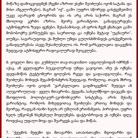
მიწაზე დამოცვივდნენ (ჩვენი აზრით ესენი შეიძლება იყონ სატანა და
მისი ანგელოზები), მაგრამ "იქ", ცაში (უფრო სწორედ ცისქვეშეთში)
უკვე აღარავინ ცხოვრობს და ის არც არის საჭირო. მაგრამ ეს
მხოლოდ კერძო აზრია. მეორე ვარიანტით, განადგურდება
ატმოსფეროს ზედა ფენები, შესაბამისად, ამ დროს ჩვენ ვნახავთ ცაში
მობობოქრე ქარბუქებს და, საერთოდ, ცა იქნება მეტად "უცნაური".
თუმცა, სავარაუდოდ, ეს მუხლი უნდა გულისხმობდეს ცისქვეშეთის
განადგურებას; ასევე შესაძლებელია ის, რომ ვარსკვლავთა დაცვენის
შედეგად ატმოსფერო რადიკალურად შეიცვლება.
6. ყოველი მთა და კუნძული თავ-თავიანთი ადგილებიდან იძრნენ -
აქაც, ან ყველაფერი ბუკვალურად უნდა გავიგოთ, ანუ ეს იქნება
დედამიწის ტექტონური ფილების რყევა და გადაადგილება, რაც
შეიძლება მოხდეს მეგამიწისძვრის შედეგად, რომელიც, თავის მხრივ,
შეიძლება იყოს ციდან "ვარკსვლავთა გადმოცვენის" შედეგი ან
ალეგორიულად - ყველა მთავრობა, ქვეყანა, სახელმწიფო დაეცემა და
მსოფლიოს პოლიტიკურ-ეკონომიკური სისტემაც. არის მესამე
ვარიანტიც, რომლის მიხედვითაც შეიძლება ერთიც მოხდეს და
მეორეც, რადგან ისინი ხელს არ უშლიან ერთმანეთს, პირიქით, უფრო
ხელს უწყობენ ხსენებულ მოვლენებს. ფაქტობრივად ეს იქნება დღე,
როდესაც უფალი მოვა და შეარყევს ცასა და მიწას.
7. "ქვეყნის მეფენი და მთავარნი, ათასისთავნი, მდიდარნი და