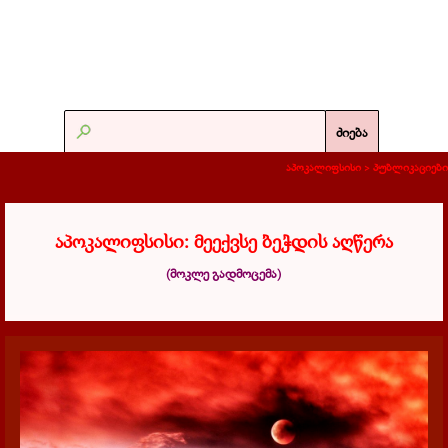
ძიება
აპოკალიფსისი >
პუბლიკაციები
აპოკალიფსისი: მეექვსე ბეჭდის აღწერა
(მოკლე გადმოცემა)