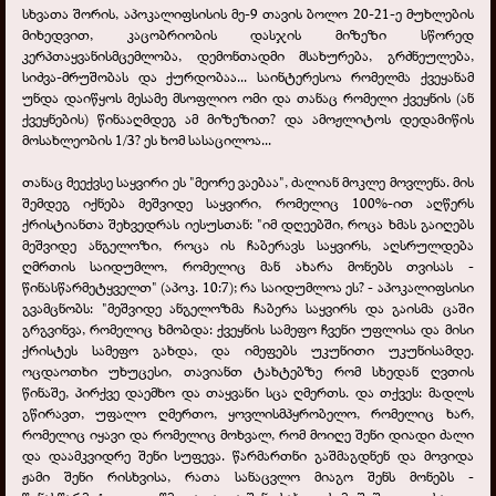
სხვათა შორის, აპოკალიფსისის მე-9 თავის ბოლო 20-21-ე მუხლების
მიხედვით, კაცობრიობის დასჯის მიზეზი სწორედ
კერპთაყვანისმცემლობა, დემონთადმი მსახურება, გრძნეულება,
სიძვა-მრუშობას და ქურდობაა... საინტერესოა რომელმა ქვეყანამ
უნდა დაიწყოს მესამე მსოფლიო ომი და თანაც რომელი ქვეყნის (ან
ქვეყნების) წინააღმდეგ ამ მიზეზით? და ამოჟლიტოს დედამიწის
მოსახლეობის 1/3? ეს ხომ სასაცილოა...
თანაც მეექვსე საყვირი ეს "მეორე ვაებაა", ძალიან მოკლე მოვლენა. მის
შემდეგ იქნება მეშვიდე საყვირი, რომელიც 100%-ით აღწერს
ქრისტიანთა შეხვედრას იესუსთან: "იმ დღეებში, როცა ხმას გაიღებს
მეშვიდე ანგელოზი, როცა ის ჩაბერავს საყვირს, აღსრულდება
ღმრთის საიდუმლო, რომელიც მან ახარა მონებს თვისას -
წინასწარმეტყველთ" (აპოკ. 10:7); რა საიდუმლოა ეს? - აპოკალიფსისი
გვამცნობს: "მეშვიდე ანგელოზმა ჩაბერა საყვირს და გაისმა ცაში
გრგვინვა, რომელიც ხმობდა: ქვეყნის სამეფო ჩვენი უფლისა და მისი
ქრისტეს სამეფო გახდა, და იმეფებს უკუნითი უკუნისამდე.
ოცდაოთხი უხუცესი, თავიანთ ტახტებზე რომ სხედან ღვთის
წინაშე, პირქვე დაემხო და თაყვანი სცა ღმერთს. და თქვეს: მადლს
გწირავთ, უფალო ღმერთო, ყოვლისმპყრობელო, რომელიც ხარ,
რომელიც იყავი და რომელიც მოხვალ, რომ მოიღე შენი დიადი ძალი
და დაამკვიდრე შენი სუფევა. წარმართნი გაშმაგდნენ და მოვიდა
ჟამი შენი რისხვისა, რათა სანაცვლო მიაგო შენს მონებს -