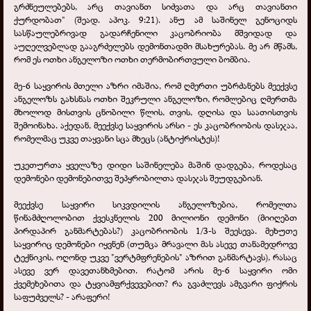
გრძნეულებებს, არც თავიანთ სიძვათა და არც თავიანთი
ქურდობათ" (შეად. აპოკ. 9:21). ანუ ამ საშინელ გენოციდს
სასწაულებრივად გადარჩენილი კაცობრიობა მშვიდად და
აუღელვებლად გააგრძელებს დემონთადმი მსახურებას. მე არ მწამს,
რომ ეს ოთხი ანგელოზი ოთხი თერმობირთვული ბომბია.
მე-6 საყვირის მთელი აზრი იმაშია, რომ ღმერთი უბრძანებს მეექვსე
ანგელოზს გახსნას ოთხი შეკრული ანგელოზი, რომლებიც ღმერთმა
მხოლოდ მისთვის ცნობილი წლის, თვის, დღისა და საათისთვის
შემოინახა. აქედან, მეექვსე საყვირის არსი - ეს კაცობრიობის დასჯაა,
რომელმაც უკვე თაყვანი სცა მხეცს (ანტიქრისტეს)!
უკეთურთა ყველაზე დიდი საშინელება მაშინ დადგება, როდესაც
დემონები დემონებითვე შეპყრობილთა დასჯას შეუდგებიან.
მეექვსე საყვირი სიკვდილის ანგელოზებია, რომელთა
წინამძღოლობით ქვესკნელის 200 მილიონი დემონი (მიიღებთ
პირდაპირ განმარტებას?) კაცობრიობის 1/3-ს შეესევა. მეხუთე
საყვირიც დემონები იყვნენ (თუმცა მრავალი მას ასევე თანამედროვე
ტექნიკის, ოღონდ უკვე "ვერტმფრენების" აზრით განმარტავს), რასაც
ასევე ვერ დავეთანხმებით. რატომ არის მე-6 საყვირი ომი
ქვემეხებითა და ტყვიამფრქვევებით? რა გვაძლევს ამგვარი ფიქრის
საფუძველს? - არაფერი!