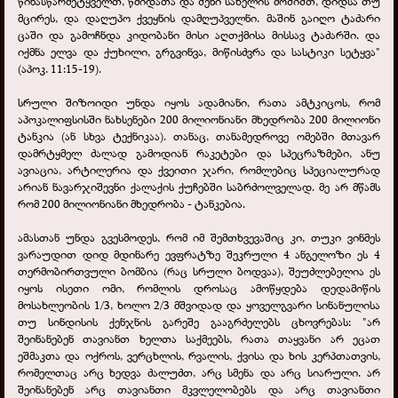
წინასწარმეტყველთ, წმიდათა და შენი სახელის მოშიშთ, დიდსა თუ
მცირეს, და დაღუპო ქვეყნის დამღუპველნი. მაშინ გაიღო ტაძარი
ცაში და გამოჩნდა კიდობანი მისი აღთქმისა მისსავ ტაძარში. და
იქმნა ელვა და ქუხილი, გრგვინვა, მიწისძვრა და სასტიკი სეტყვა"
(აპოკ. 11:15-19).
სრული შიზოიდი უნდა იყოს ადამიანი, რათა ამტკიცოს, რომ
აპოკალიფსისში ნახსენები 200 მილიონიანი მხედრობა 200 მილიონი
ტანკია (ან სხვა ტექნიკაა). თანაც, თანამედროვე ომებში მთავარ
დამრტყმელ ძალად გამოდიან რაკეტები და სპეცრაზმები, ანუ
ავიაცია, არტილერია და ქვეითი ჯარი, რომლებიც სპეციალურად
არიან ნავარჯიშევნი ქალაქის ქუჩებში საბრძოლველად. მე არ მწამს
რომ 200 მილიონიანი მხედრობა - ტანკებია.
ამასთან უნდა გვესმოდეს, რომ იმ შემთხვევაშიც კი, თუკი ვინმეს
ვარაუდით დიდ მდინარე ევფრატზე შეკრული 4 ანგელოზი ეს 4
თერმობირთვული ბომბია (რაც სრული ბოდვაა), შეუძლებელია ეს
იყოს ისეთი ომი, რომლის დროსაც ამოწყდება დედამიწის
მოსახლეობის 1/3, ხოლო 2/3 მშვიდად და ყოველგვარი სინანულისა
თუ სინდისის ქენჯნის გარეშე გააგრძელებს ცხოვრებას: "არ
შეინანებენ თავიანთ ხელთა საქმეებს, რათა თაყვანი არ ეცათ
ეშმაკთა და ოქროს, ვერცხლის, რვალის, ქვისა და ხის კერპთათვის,
რომელთაც არც ხედვა ძალუძთ, არც სმენა და არც სიარული. არ
შეინანებენ არც თავიანთი მკვლელობებს და არც თავიანთი