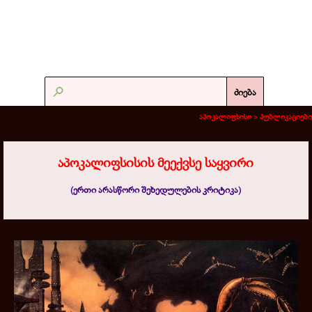
ძიება
აპოკალიფსისი >
პუბლიკაციები
აპოკალიფსისის მეექვსე საყვირი
(ერთი არასწორი შეხედულების კრიტიკა)