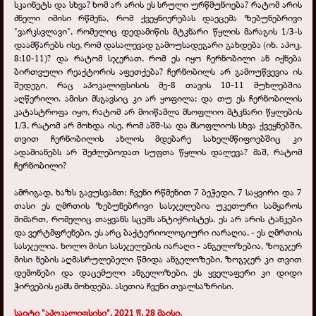
სკაინეტს და სხვა? ხომ არ არის ეს სრული ურწმუნოება? რატომ არის
ძნელი იმისი რწმენა, რომ ქვეყნიერებას დაეცემა ზებუნებრივი
"ვარკსვლავი", რომელიც დედამიწის მტკნარი წყლის მარაგის 1/3-ს
დაამწარებს ისე, რომ დასალევად გამოუსადეგარი გახდება (იხ. აპოკ.
8:10-11)? და რატომ სჯერათ, რომ ეს იყო ჩერნობილი ან იქნება
ბირთვული რეაქტორის აფეთქება? ჩერნობილს არ გამოუწვევია ის
შედეგი, რაც აპოკალიფსისის მე-8 თავის 10-11 მუხლებშია
აღწერილი. ამისი მსგავსიც კი არ ყოფილა; და თუ ეს ჩერნობილის
კატასტროფა იყო, რატომ არ მოიწამლა მსოფლიო მტკნარი წყლების
1/3, რატომ არ მოხდა ისე, რომ აშშ-სა და მსოფლიოს სხვა ქვეყნებში,
თვით ჩერნობილის ახლოს მდებარე სახელმწიფოებშიც კი
ადამიანებს არ შეძლებოდათ სუფთა წყლის დალევა? მაშ, რატომ
ჩერნობილი?
ამრიგად, ხაზს გავუსვამთ: ჩვენი რწმენით 7 ბეჭედი, 7 საყვირი და 7
თასი ეს ღმრთის ზებუნებრივი სასჯელებია უკეთური სამყაროს
მიმართ, რომელიც თაყვანს სცემს ანტიქრისტეს. ეს არ არის ტანკები
და ვერტმფრენები, ეს არც ბაქტერიოლოგიური იარაღია, - ეს ღმრთის
სასჯელია. ხოლო მისი სასჯელების იარაღი - ანგელოზებია, ზოგჯერ
მისი ნების აღმასრულებელი წმიდა ანგელოზები, ზოგჯერ კი თვით
დემონები და დაცემული ანგელოზები. ეს ყველაფერი კი დიდი
ჭირვების ჟამს მოხდება. ასეთია ჩვენი თვალსაზრისი.
საიტი "აპოკალიფსისი". 2021 წ. 28 მაისი.