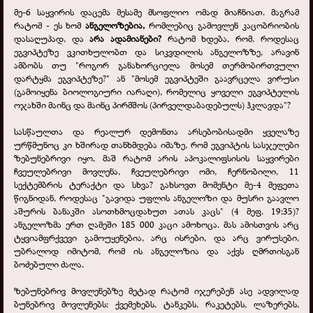
მე-6 საყვირის დაცემა მესამე მსოფლიო ომად მიაჩნიათ. მაგრამ
რატომ - ეს ხომ
ანგელოზებია,
რომლებიც გამოვლენ კაცობრიობის
დასაღუპად, და
არა ადამიანები?
რატომ ხდება, რომ, როდესაც
ეგვიპტეზე ვკითხულობთ და სიკვდილის ანგელოზზე, არავინ
ამბობს თუ "როგორ განახორციელა მოსემ თერმობირთვული
დარტყმა ეგვიპტეზე?" ან "მოსემ ეგვიპტეში გაავრცელა ვირუსი
(გამოიყენა ბიოლოგიური იარაღი), რომელიც ყოველი ეგვიპტელის
ოჯახში მაინც და მაინც პირმშოს (პირველდაბადებულს) ჰკლავდა"?
სასწაულთა და რეალურ დემონთა არსებობისადმი ყველაზე
ურწმუნოც კი ხშირად თანხმდება იმაზე, რომ ეგვიპტის სასჯელები
ზებუნებრივი იყო, მაშ რატომ არის აპოკალიფსისის საყვირები
ჩვეულებრივი მოვლენა, ჩვეულებრივი ომი, ჩერნობილი, 11
სექტემბრის ტერაქტი და სხვა? გახსოვთ მომენტი მე-4 მეფეთა
წიგნიდან, როდესაც "გავიდა უფლის ანგელოზი და მუსრი გაავლო
აშურის ბანაკში ასოთხმოცდახუთ ათას კაცს" (4 მეფ. 19:35)?
ანგელოზმა ერთ ღამეში 185 000 კაცი ამოხოცა. მას ამისთვის არც
ტყვიამფრქვევი გამოუყენებია, არც ისრები, და არც ვირუსები,
უბრალოდ იმიტომ, რომ ის ანგელოზია და აქვს ღმრთისგან
ბოძებული ძალა.
ზებუნებრივ მოვლენებზე მეტად რატომ იჯერებენ ასე ადვილად
ბუნებრივ მოვლენებს: ქვემეხებს, ტანკებს, რაკეტებს, ლაზერებს,