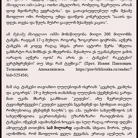
მსოფლიო ომი
(აპოკ.: ოთხი ანგელოზი), რომელიც შეკრულია არიან
დიდ მდინარეზე ევფრატისა". და გათავისუფლებულ იქნა მესამე
მსოფლიო ომი, რომელიც უნდა დაიწყოს კონკრეტულს "საათს და
დღეს, თვესა და წელს, მუსრი გაავლონ მესამედს კაცთა".
ამ
მესამე მსოფლიო ომში
მონაწილეობა მიიღო 200 მილიონმა
ტანკმა, რადგან 17-ე მუხლი, როგორც ზოგიერთი ფიქრობს, აღწერს
ტანკებს ან კიდევ რაღაც სხვას. ერთი ავტორი წერს: "ძნელია
განმარტო რას ნიშნავს ეს მხედრობა. შესაძლოა ეს უკანასკნელი ჟამის
იარაღის აღწერა იყოს? რა არის ეს - ტანკები? რაკეტები?
ვერტმფრენები? თუ სხვა რამ ტექნიკა?" (Прот. Иоанн Павловцев.
Толкование Апокалипсиса.
https://pravbiblioteka.ru/reader/?
bid=525456
).
მაშ ასე, ტანკები თავიანთი ლულებიდან ისვრიან: "ცეცხლს, კვამლსა
და გოგირდს". 19-ე მუხლის თანახმად ლულების (ქვემეხების) გარდა
მათ უკანა მხარეს გააჩნიათ "კუდები", ანუ შეერთებული
ტყვიამფრქვევები ("კუდები გველებს ჰგვანდნენ და ჰქონდათ თავები,
რომლებითაც ვნებდნენ ხალხს"). და აჰა, უცნობი სახელმწიფოს (ან
სახელმწიფოთა გაერთიანების) უზარმაზარი რაოდენობის ეს
ტანკები, იწყებენ ადამიანების ხოცვას და სულ რაღაც ორიოდ დღეში
ამოჟლეტენ თითქმის
სამ მილიარდ
ადამიანს. სხვათა შორის, უნდა
აღინიშნოს, რომ მსოფლიოს ყველა ქვეყანას, ერთად აღებულს, არ