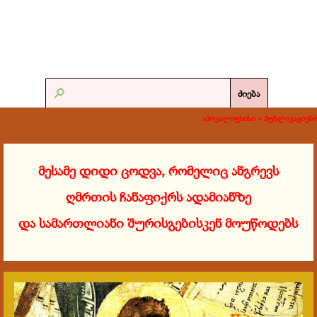
ძიება
აპოკალიფსისი >
პუბლიკაციები
მესამე
დიდი ცოდვა, რომელიც ანგრევს
ღმრთის ჩანაფიქრს ადამიანზე
და სამართლიანი შურისგებისკენ მოუწოდებს