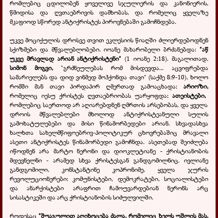
რომლებიც ცდილობენ ყოველივე სჯულიერის და კანონიერის,
წმიდისა და ღვთაებრივის დამხობას, და რომელიც ყველაზე
მკაფიოდ სწორედ ანტიქრისტეს პიროვნებაში გამოჩნდება.
უკვე მოციქულის დროსვე თვით ეკლესიის წიაღში ძლიერდებოდნენ
სქიზმები და მწვალებლობები. იოანე მახარობელი ბრძანებდა:
"აწ
უკვე მრავლად არიან ანტიქრისტენი"
(1 იოანე 2:18). მაგალითად,
სიმონ მოგვი,
"გრძნეულებას რომ მისდევდა... აცვიფრებდა
სამარიელებს და დიდ ვინმედ მოჰქონდა თავი" (საქმე 8:9-10), ხოლო
რომში მან თავი პირდაპირ ღმერთად გამოაცხადა;
არიოზი,
რომელიც იესუ ქრისტეს ღვთაებრიობას უარყოფდა;
ათეისტები,
რომლებიც საერთოდ არ აღიარებდნენ ღმრთის არსებობას, და ყველა
დროის მწვალებლები მხოლოდ ანტიქრისტეანული სულის
გამოხატულებები და მისი წინამორბედები არიან. სხვადასხვა
ხალხთა სახელმწიფოებრივ-პოლიტიკურ ცხოვრებაშიც მრავალი
ასეთი ანტიქრისტეს წინამორბედი გამოჩნდა. ასეთებად შეიძლება
იწოდნენ არა მარტო ნერონი და დიოკლეტიანე - ქრისტიანობის
მდევნელნი - არამედ სხვა ქრისტესგან განდგომილნიც. ივლიანე
განდგომილი, კონსტანტინე კოპრონიმე, ყველა ჯურის
რევოლუციონერები: კომუნისტები, დემოკრატები, სოციალისტები
და ანარქისტები არაფრით ჩამოუვარდებიან ნერონს არც
სისასტიკეში და არც ქრისტიანობის სიძულვილში.
როდესაც
"შუაგულით აღიხოცება ძალა, რომელიც ხელს უშლის მას,