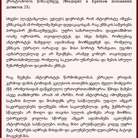
ქრისტიანობის წინააღმდეგ
(Феодорит в Кратком изложении
догматов, 23).
სხვები (ლაქტანციუსი, ევსუქი) ფიქრობენ, რომ ანტიქრისტე იშვება
ეშმაკისგან ან რომელიმე მეძავი დედაკაცისგან, რაც ეშმაკის საწყისებს
პირდაპირ ეწინააღმდეგება. უფრო სამართლიანია დავეთანხმოთ
იოანე ოქროპირს, თეოფილაქტეს და სხვა მამებს, რომლებიც
ანტიქრისტეს ნამდვილ ადამიანად მიიჩნევდნენ და, რომელიც
ეშმაკის უბრალო იარაღად და მისი ბოროტ ზრახვათა
უგონო
აღმასრულებლად კი არ შეიქნება, არამედ გონიერ, თავისუფალ
ღმრთისმოძულედ, რომელიც საკუთარი უნარებისა და ნების სრული
შენარჩუნებით დაეთმობა ეშმაკს.
რაც შეეხება ანტიქრისტეს წარმომავლობას ებრაელი ერიდან,
კერძოდ დანის ტომიდან, ეკლესიის თითქმის ყველა ძველი მოძღვარი
(წმ. ირინეოსიდან დაწყებული) ურთიერთთანხმიერია. წმიდა მამები
ასევე თანხმიერნი არიან იმ აზრში, რომ ანტიქრისტე იმოქმედებს
სატანის ძალით და მოახდენს ცრუ სასწაულებს. უფალი ამგვარ
საკვირველებებს დაუშვებს იმათ საცთუნებლად, ვინც ჭეშმარიტი
სწავლება არ მიიღო და თავისი სულის ცხონება არად მიიჩნია.
უპირველეს ყოვლისა სწორედ ამგვარ ადამიანებს აცთუნებს
ანტიქრისტეს სასწაულები, თანაც მისი ცრუსწავლება კიდევ უფრო
მეტ ინტერესს აღძრავს მისდამი და ცთუნებულნი ღვთაებრივ პატივს
მიაგებენ მას.