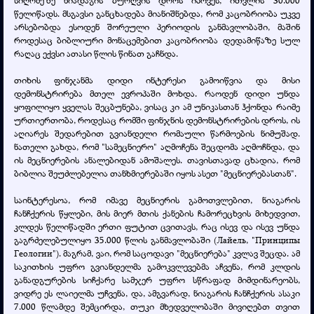
წელიწადს. მსგავსი განცხადება მიანიშნებდა, რომ კაცობრიობა უკვე
არსებობდა ესოდენ შორეული პერიოდის განმავლობაში, მაშინ
როდესაც ბიბლიური მონაცემებით კაცობრიობა დედამიწაზე სულ
რაღაც ექვსი ათასი წლის წინათ გაჩნდა.
თიხის ფინჯანმა დიდი ინტერესი გამოიწვია და მისი
დემონსტრირება მთელ ევროპაში მოხდა. რაოდენ დიდი უნდა
ყოფილიყო ყველას შეცბუნება, ვისაც კი ამ უნიკასთან ჰქონდა რაიმე
ურთიერთობა, როდესაც რომში ფინჯნის დემონსტრირების დროს, ის
აღიარეს შედარებით გვიანდელი რომაული წარმოების ნიმუშად.
ნათელი გახდა, რომ "სამეცნიერო" აღმოჩენა შეცდომა აღმოჩნდა, და
ის მეცნიერების ანალებიდან ამოშალეს. თავისთავად ცხადია, რომ
ბიბლია შეუძლებელია თანხმიერებაში იყოს ასეთ "მეცნიერებასთან".
საინტერესოა, რომ იმავე მეცნიერის გამოთვლებით, ნიაგარის
ჩანჩქერის წყლები, მის მიერ მთის ქანების ჩამორეცხვის მიხედვით,
კლდეს წელიწადში ერთი ფუტით ცვითავს, რაც ისევ და ისევ უნდა
გაგრძელებულიყო 35.000 წლის განმავლობაში (Лайель, "Принципы
Геологии"). მაგრამ, ვაი, რომ საცოდავი "მეცნიერება" კვლავ შეცდა. ამ
საკითხის უფრო გვიანდელმა გამოკვლევებმა აჩვენა, რომ კლდის
განადგურების სიჩქარე სამჯერ უფრო სწრაფად მიმდინარეობს,
ვიდრე ეს ლაიელმა უჩვენა, და, ამგვარად, ნიაგარის ჩანჩქერის ასაკი
7.000 წლამდე შემცირდა, თუკი მხედველობაში მივიღებთ თვით