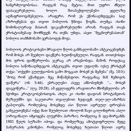
ხანგრძლივობისაა. რადგან რაც მეტია, მით უფრო ძნელი
დასაჯერებელია, ხოლო შთაბეჭდილებები ყველაზე
აღმაფრთოვანებელია. არაფერი, რომ ეს ეწინააღმდეგება საღ
აზროვნებას და თვით ბიბლიის წმიდა წიგნს, თუმცა ისინი
ნომინალურად მასთან დაკავშირებულნი არიან, რადგან თავს
ქრისტიანებად მიიჩნევენ. რა თქმა უნდა, ასეთ "მეცნიერებასთან"
ბიბლია თანხმობაში ვერასოდეს მოვა.
ბიბლიის კრიტიკოსები მრავალი წლის განმავლობაში ამტკიცებდნენ,
რომ მოსეს არ შეეძლო დაეწერა ხუთწიგნეული, რადგან, თითქოსდა
მის დროს დამწერლობა ჯერაც არ არსებობდა. მაშინ, როდესაც
ბიბლია საწინააღმდეგოს ამტკიცებს. თვით უფალმა იესუ ქრისტემ
თქვა: "თქვენი გულქვაობის გამო მოგცათ მოსემ ეს მცნება" (მკ. 10:5);
"მოსე რომ გწამდეთ, მეც მიწამებდით, რადგანაც მან ჩემთვის
დაწერა" (ინ. 5:46). ებრაელები ასევე ამბობდნენ: "... მოსემ
დაგვიწერა..." (ლკ. 20:28). ამ ყველაფერს არავითარი მნიშვნელობა არ
ჰქონდა კრიტიკოსებისთვის. ახლა კი ისინი დადიან ბრიტანეთის
მუზეუმში და საკუთარი თვალებით ხედავენ თელ-ელ-ამარნას
ტაბლოებს, რომლებიც მოსემდე ასი წლით ადრეულ დროებას
განეკუთვნება! იქვე მათ შეუძლიათ იხილონ შავი ცილინდრის ასლი
(ორიგინალი იმყოფება ლუვრში, პარიზი), რომელიც მ. დე-მორგანმა
1901 წელს სუზაში იპოვა, და რომელზეც ამოტვიფრულია მეფე
ჰამურაპის კანონები, რომელიც მოსემდე ხუთასი წლით ადრე