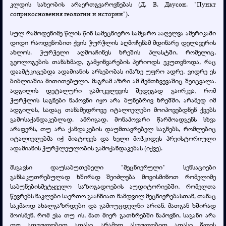
კლდის სახეობის არაერთგვაროვნებას (Д. В. Даусон. "Пункт
соприкосновения геологии и истории").
სულ რამოდენიმე წლის წინ სამეცნიერო სამყარო ააღელვა ამერიკაში
დიდი რაოდენობით ქვის ჭურჭლის აღმოჩენამ მდინარე დელავერის
ახლოს. ჭურჭელი აღმოაჩინეს ხრეშის პლასტში, რომელიც,
გეოლოგების თანახმად, გამყინვარების პერიოდს ეკუთვნოდა, რაც
დაამტკიცებდა ადამიანის არსებობას იმაზე უფრო ადრე, ვიდრე ეს
ბიბლიაშია მითითებული. მაგრამ აზრი ამ შემთხვევაშიც შეიცვალა.
ადგილის დეტალური გამოკვლევის შედეგად გაირკვა, რომ
ჭურჭლის საგნები ნაპოვნი იყო არა ბუნებრივ ხრეშში, არამედ იმ
ადგილას, სადაც თანამედროვე იტალიელები მოიპოვებდნენ ქვებს
გამოსაქანდაკებლად. ამრიგად, მონაპოვარი წარმოადგენს სხვა
არაფერს, თუ არა ქანდაკების დაუმთავრებელ საგნებს, რომლებიც
იტალიელებმა იქ მიატოვეს და ხელი მოჰკიდეს პრეისტორიული
ადამიანის ჭურჭლეულობის გამოქანდაკებას (იქვე).
მსგავსი დაუსაბუთებელი "მეცნიერული" სენსაციები
განსაკუთრებულად ხშირად შეიძლება მოვისმინოთ რომელიმე
საბუნებისმეტყველო საზოგადოების აუდიტორიებში, რომელთა
წევრებს ნაკლები საერთო გააჩნიათ ნამდვილ მეცნიერებასთან, თანაც
საკმაოდ ახალგაზრდები და გამოუცდელნი არიან. მათგან ხშირად
მოისმენ, რომ ესა თუ ის, მათ მიერ გათხრებში ნაპოვნი, საგანი არა
თუ ათეულობით ათასი, არამედ ასეულობით ათასი წლის