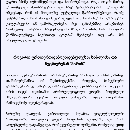
უფრო მძიმე აღმოჩნდებოდა და ჩაიძირებოდა, რაც, თავის მხრივ,
გამოიწვევდა მდინარეებისა და სხვა წყალსაცავების "გაჭედვას"
იმდენად, რომ ამ ნიადაგზე უეჭველად წარმოიქმნებოდა რაიმე
კატასტროფა. ხომ არ შეიძლება დავუშვათ, რომ მსგავსი გასაოცარი
უკუდახევანი ან გამონაკლისები სხვა კანონებშიც არსებობენ,
რომლებიც სამყაროს საფუძვლებში ჩაიდო? მაშინ, რას შეიძლება
წარმოადგენდეს საერთოდ ცოდნა? შეიძლება თუ არა მას
სრულყოფილი ეწოდოს?
როგორი ურთიერთდამოკიდებულებაა ბიბლიასა და
მეცნიერებას შორის?
ბიბლია მეცნიერებასთან თანხმიერებაშიც არის და უთანხმოებაშიც.
თანხმიერებაშია იმ შემთხვევებში, როდესაც სამეცნიერო
განსაზღვრება ეფუძნება ჭეშმარიტებას; და უთანხმოებაში, - თუკი ეს
არის ოდენ ადამიანის არასრულყოფილი ცოდნა. მოცემული
მტკიცებულება უფრო ნათელი გახდება, თუკი მოვიტანთ
რამოდენიმე ილუსტრაციას.
ჩარლზე ლაიელმა გამოითვალა შლამის ყოველწლიულრი
რაოდენობა, რომელიც ედება ნილოსის დელტას, და ამის
საფუძველზე გადაწყვიტა, რომ ეგვიპტური ფინჯანი, რომელიც დიდ
სიღრმეზე ნიადაგის ბურღვის დროს იპოვეს, ითვლის 30.000