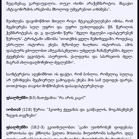
შეჯახებაც გარდაუვალია, თუკი ისინი არაჭეშმარიტია. მსგავსი
ანტაგონიზმის არსებობა მხოლოდ უმეცრებით აიხსნება".
შეიძლება დავიმოწმოთ მთელი რიგი მტკიცებულებები იმისა, რომ
მეცნიერება სულ უფრო და უფრო უახლოვდება წმ. წერილის
ჭეშმარიტებას. დ. ვ. დაუსონი წერს: "ძველი ძეგლები ადასტურებენ
წერილს". ტრისტამი ამბობს: "თითქმის ყველა შემთხვევაში, როდესაც
ებრაული ისტორია ეხება მეზობელ ხალხთა ისტორიას, ამის
დასტურს ვპოულობთ ამუკანასკნელთა უძველეს ჩანაწერებში, ძველი
ქვეყნების: ეგვიპტის, ასურეთის, ქალდეისა და სპარსეთის ძველ,
მაგრამ ახლადაღმოჩენილ ძეგლებში".
საინტერესოა აღვნიშნოთ ის ფაქტი, რომ ბიბლია, რომელიც სულაც
არ უშინდება მეცნიერულ გამოცდას, ეხება მის სამ უდიდეს დარგს,
თითქოსდა თავისი მოწმობების დასადასტურებლად:
ფსალმუნში
(8:5) ნათქვამია: "რა არის კაცი?"
იობთან
(12:8) წერია: "ჰკითხე ქვეყანას და გასწავლის, მოგახსენებენ
ზღვის თევზები"
ფსალმუნში
(18:2-3) ვკითხულობთ: "ცანი უთხრობენ დიდებასა
ღმრთისასა და ქმნილსა ჴელთა მისთასა მიუთხრობს სამყარო. დღე
დღესა აუწყებს სიტყუასა და ღამე ღამესა მიუთხრობს მეცნიერებასა".