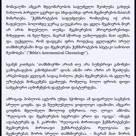
მომავალში ამგვარ მდგომარეობის საფუძველი შეიძლება გახდეს
ბიბლიის პირველი გვერდი და სხვადასხვა დროს მეცნიერების მასთან
მიმართება. "ჭეშმარიტების საფუძვლები, რომლებიც იქ არის
ჩადებული, ბოლომდე ჯერაც გაუგებარია და ყველა მეცნიერის მიერ
არ არის მიღებული, თუმცა მეცნიერების პროგრესირებისდა
მიხედვით, ის ნელ-ნელა, მაგრამ სწორად უახლოვდება მათ აღქმას,
და, უეჭველია, რომ დადგება დრო, როდესაც ყველაფერი სრულ
თანხმიერებაში მოვა და მეცნიერება ჭეშმარიტების სპეტაკი სამოსით
შეიმოსება" ("Bible’s Astronomical Chronology").
სვამენ კითხვას: "თანხმიერნი არიან თუ არა ბუნებრივი კანონები
გამოცხადების კანონებთან?" დიახ, ამაში ორი აზრი არ შეიძლება
არსებობდეს: ყველგან, სადაც ბიბლია ეხება მეცნიერებას, ის ყველაზე
უზუსტეს მონაცემებს გვაძლევს, რომელიც ბოლო დროის დიდი
სამეცნიერო აღმოჩენების ფაქტებით დასტურდება.
ამრიგად, ბიბლიის ავტორს უნდა ჰქონოდა ამ დაფარული საგნების
სრული ცოდნა, და ეს შეუძლებელია ყოფილიყო ადამიანი. ამგვარი
ცოდნის მფლობელი მხოლოდ ღმერთია. ოლ. ლოჯი ამბობს:
"რელიგიის და მეცნიერების სფეროები ერთი და იგივეა". იმავეს
ადასტურებს ფ. ჰ. კაპრონი: "რელიგიის ძირითადი ჭეშმარიტებები
მეცნიერების ძირითადი ჭეშმარიტებებია. რელიგიასა და
მცენიერებას შორის სრული თანხმიერებაა, - მაგრამ მათ შორის