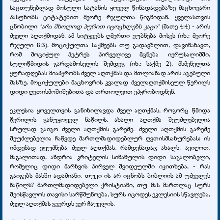
საცთუნებლად მოსული სატანის ყოველ წინადადებაზე მაცხოვარი
პასუხობს ციტატებით მეორე რჯულთა წიგნიდან. ყველასთვის
ცნობილი
"არა მხოლოდ პურით იცოცხლებს კაცი"
(მათე 4:4) - არის
ძველი აღთქმიდან. ამ სიტყვებს ღმერთი ეუბნება მოსეს (იხ.: მეორე
რჯული 8:3). მოციქულთა საქმეებს თუ გადავშლით, დავინახავთ,
რომ მოციქულ პეტრეს პირველივე მცნება იერუსალიმში,
სულიწმიდის გარდამოსვლის შემდეგ (იხ.: საქმე 2), მსმენელთა
ყურადღებას მიაპყრობს ძველ აღთქმას და მთლიანად არის აგებული
მასზე. მოციქულები მაცხოვრის კვალად ძველაღთქმისეულ წერილს
დიდი ღვთისმოშიშებითა და თრთოლვით ეპყრობოდნენ.
ეკლესია ყოველთვის განიხილავდა ძველ აღთქმას, როგორც წმიდა
წერილის განუყოფელ ნაწილს. ახალი აღთქმა შეუძლებელია
სრულად გაიგო ძველი აღთქმის გარეშე. ძველი აღთქმის გარეშე
შეუძლებელია ჩაწვდე მართლმადიდებლურ ღვთისმსახურებას: ის
იმდენად ეფუძნება ძველ აღთქმას, რამდენადაც ახალს. ავიღოთ,
მაგალითად, ანდრია კრიტელის სინანულის დიდი საგალობელი,
რომელიც დიდი მარხვის პირველ შვიდეულში იკითხება, - რას
გაიგებს მასში ადამიანი, თუკი ის არ იცნობს ბიბლიის ამ უძველეს
ნაწილს? მართლმადიდებელი ქრისტიანი, თუ მას მართლაც სურს
შეისწავლოს თავისი სარწმუნოება, სურს იცოდეს ეკლესიის სწავლება,
ძველ აღთქმას გვერდს ვერ ჩაუვლის.