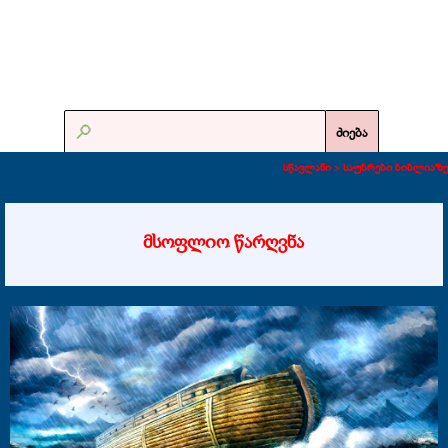
ძიება
სწავლანი >
საუბრები ბიბლიაზე
მსოფლიო წარღვნა