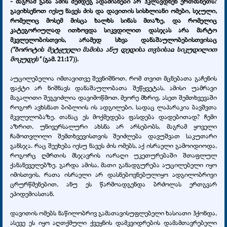
- მაგრამ განა ამის შემდეგ ადამიანები არ ჰკლავდნენ ერთმანეთს?
გავიხსენოთ იესუ ნავეს ძის და დავითის სისხლიანი ომები, სჯული,
რომელიც მოსემ მისცა ხალხს სინას მთაზე, და რომელიც
კატეგორიულად ითხოვდა სიკვდილით დასჯას არა მარტო
მკვლელობისთვის, არამედ სხვა დანაშაულობებისთვისაც
("ბოროტის მეტყუელი მამისა ანუ დედისა თჳსისაჲ სიკუდილით
მოკუდეს"
(გამ. 21:17)).
აუცილებელია იმთავითვე შევნიშნოთ, რომ თვით მცნებათა გაჩენის
ფაქტი არ ნიშნავს დანაშაულობათა შეწყვეტას, ამისი უამრავი
მაგალითი შეგვიძლია დავიმოწმოთ. მეორე მხრივ, ასეთ შემთხვევაში
როგორ ავხსნათ ბიბლიის ის ადგილები, სადაც ლაპარაკია ბავშვთა
მკვლელობაზე, თანაც ეს მოქმედება ფასდება დადებითად? ჩემი
აზრით, უნივერსალური ახსნა არ არსებობს, მაგრამ ყოველი
ჩამოთვლილი შემთხვევისთვის შეიძლება დავუშვათ საკუთარი
განსჯა. რაც შეეხება იესუ ნავეს ძის ომებს, აქ ისრაელი გამოიდიოდა,
როგორც ღმრთის მსჯავრის იარაღი უკეთურებაში შთაფლულ
ქანანეველებზე. გარდა ამისა, მათი განადგურება აუცილებელი იყო
იმისთვის, რათა ისრაელი არ დასნებოვნებულიყო ადგილობრივი
ცრურწმენებით, ანუ ეს წარმოადგენდა ბრძოლას ერთგვარ
ეპიდემიასთან.
დავითის ომებს ნაწილობრივ გამათავისუფლებელი ხასიათი ჰქონდა,
ასევე ეს იყო აღთქმული ქვეყნის დამკვიდრების დამამთავრებელი