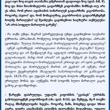
კაცი იყო ნოე თავის თაობაში; ღმერთთან დადიოდა ნოე (დაბ. 6:8, 9).
ნოე და მისი შთამომავლობა გადარჩნენ კიდობანში. ნიშნავს თუ არა
ეს იმას, რომ ერთი ადამიანის სიმართლემ გადაარჩინა კაცობრიობა,
როგორც ასეთი? და, რომ მომავალშიც კაცობრიობას გადაარჩენდნენ
ხოლმე მართლები? აქ შეიძლება გავიხსენოთ ხალხური თქმულება:
"არ არის სოფელი მართლის გარეშე".
- რა თქმა უნდა. მაგრამ უპირველესად უნდა გავიხსენოთ საუბარი
ღმრთისა აბრაამთან, რომელიც სოდომის ხვედრს ეხებოდა. აბრაამი
ეკითხება:
"ნუთუ მართალ კაცს ბოროტეულთან ერთად დაღუპავ?
იქნებ აღმოჩნდეს ორმოცდაათი მართალი მაგ ქალაქში? ნუთუ
დაღუპავ და არ შეიწყალებ მაგ ადგილს ორმოცდაათი მართალის
გულისათვის, მანდ რომ არიან? არ ეგების შენგან ეს საქმე, რომ
მოაკვდინო მართალი ბოროტეულთან ერთად და არ იყოს გარჩევა
მართალსა და ბოროტეულს შორის. არ ეგების! არ იქნება, რომ
მთელი ქვეყნიერების მსაჯულმა სამართლიანად არ განსაჯოს"
(დაბ. 18:23-25). და უფალი ამ დიალოგის ბოლოს ამშვიდებს თავის
ერთგულ მონას, და აუწყებს, რომ სოდომს ხუთი მართალი კაცის
გამოც კი დაინდობდა.
- წარღვნა დასრულდა, უფალმა კიდობნის "ეკიპაჟს" უბრძანა
გამოსულიყვნენ კიდობნიდან (იხ.: დაბ. 8:16). და შემდეგ, მე-9 თავში
რაღაც მნიშვნელოვანი ხდება. როგორც ჩანს, მოსემდე დიდი ხნით
ადრე, ვიდრე ადამიანებს აღთქმის ფილაქნები მიეცემოდა, უფალი