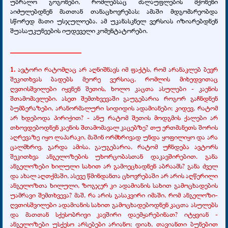
უბრალო გოგონები, რომლებსაც ძალაუფლების მქონენი
აიძულებდნენ მათთან თანაცხოვრებას; ამაში მდგომარეობდა
სწორედ მათი უსჯულოება. ამ უკანასკნელ ვერსიას იზიარებდნენ
შუასაუკუნეების იუდეველი კომენტატორები.
____________________
1.
ავტორი რატომღაც არ აღნიშნავს იმ ფაქტს, რომ არანაკლებ ბევრ
შეკითხვას ბადებს მეორე ვერსიაც, რომლის მიხედვითაც
ღვთისშვილები იყვნენ შეთის, ხოლო კაცთა ასულები - კაენის
შთამომავლები. ასეთ შემთხვევაში გაუგებარია როგორ გაჩნდნენ
ბუმბერაზები, არანორმალური სიდიდის ადამიანები; კიდევ, რატომ
არ ხდებოდა პირიქით? - ანუ რატომ შეთის მოდგმის ქალები არ
თხოვდებოდნენ კაენის შთამომავალ კაცებზე? თუ ერთმანეთს შორის
აღრევაზე იყო ლაპარაკი, მაშინ ორმხრივად უნდა ყოფილიყო და არა
ცალმხრივ.
გარდა ამისა, გაუგებარია, რატომ უჩნდება ავტორს
შეკითხვა ანგელოზების უხორცობასთან დაკავშირებით. განა
ანგელოზები ხილული სახით არ გამოეცხადნენ აბრაამს? განა ძველ
და ახალ აღთქმაში, ასევე წმინდანთა ცხოვრებაში არ არის აღწერილი
ანგელოზთა ხილული, ზოგჯერ კი ადამიანის სახით გამოცხადების
უამრავი შემთხვევა? მაშ, რა არის გასაკვირი იმაში, რომ ანგელოზი-
ღვთისშვილები ადამიანის სახით გამოცხადებოდნენ კაცთა ასულებს
და მათთან სქესობრივი კავშირი დაემყარებინათ? იტყვიან -
ანგელოზები უსქესო არსებები არიანო; დიახ, თავიანთი ბუნებით