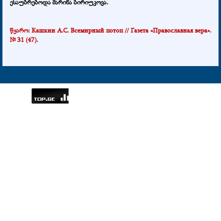
ესაუბრებოდა მარინა ბირიუკოვა.
წყარო:
Кашкин А.С. Всемирный потоп // Газета «Православная вера».
№ 31 (47).