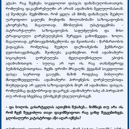
ეტაპი. რაც შეეხება სიკვდილით დასჯას დანაშაულობათათვის,
რომლებიც დაკავშირებულნი არ არიან ადამიანის მკვლელობასთან,
აქ შეიძლება შევნიშნოთ, რომ ყველა ამ მძიმე დანაშაულს შეეძლო
უარყოფითი გავლენა მოეხდინა მთლიანობაში საზოგადოების
ცხოვრებაზე. მაგალითად, მშობლების უპატივცემობა -
პატრიარქალური საზოგადოების საფუძვლების და მისი
ტრადიციული ღირებულებების შერყევას გამოიწვევდა, ხოლო,
მაგალითად, კერპთაყვანისმცემლობა და მკითხაობა - წარმართობის
ქადაგებას, რომელსაც შეეძლო დაეზიანებინა ჭეშმარიტი
ღვთისთაყვანისცემა. შეიძლება გავიხსენოთ, რომ ადამიანური
სიცოცხლის ღირებულება ძველაღთქმისეული ეპოქის
ადამიანისთვის - სულაც არ იყო ის, რაც თანამედროვე
ჰუმანისტებისთვისაა. ჩვენს დროში მრავალმა ქვეყანამ სიკვდილით
დასჯა საერთოდ გააუქმა, მაშინ როდესაც ბიბლიური
მსოფლმხედველობა ადამიანური პიროვნების ღირებულებისდა
მიუხედავად არ ცვლის საზოგადოების მიერ იმ ადამიანთა დასჯას,
რომლებმაც ფაქტობრივად დაკარგეს ადამიანური სახე ან პირდაპირ
თუ ირიბად სხვებსაც უბიძგებენ უსჯულოებისკენ.
- და ბოლოს, ცისარტყელას აღთქმის შესახებ... ნიშნავს თუ არა ის,
რომ ჩვენ შეგვიძლია თავი დავიმშვიდოთ: რაც გინდ შეგვემთხვეს,
გლობალური კატასტროფა აწი აღარ იქნება?
უპირველეს ყოვლისა უნდა ვთქვათ, რომ სიტყვა "აღთქმა" (ებრ.: