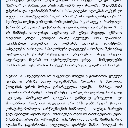
"ბერით") აქ პირველად არის გამოყენებული, როგორც "შეთანხმება
ღმერთსა და ადამიანებს შორის":
"აჰა, გიდებთ აღთქმას თქვენ და
თქვენს შთამომავლობას"
(დაბ. 9:9) მაგრამ თავის დამშვიდება არ
შეიძლება თუნდაც იმიტომ, რომ დაპირება
"აღარ აღგვის ხორციელს
წარღვნა და აღარ მოვა წარღვნა ქვეყნის დასაღუპავად"
(დაბ. 9:11)
არ ნიშნავს, თითქოსდა საერთოდ არ უნდა მოვიდეს ღმრთის
მსჯავრი: წმიდა წერილში მასზე ბევრჯერ არის ლაპარაკი,
გავიხსენოთ სოდომისა და გომორას დაღუპვა, ეგვიპტური
სასჯელები, ისრაელის ბაბილონური დატყვევება, რომლის შესახებაც
იუწყებოდნენ წინასწარმეტყველები... გავიხსენოთ ასევე ნინევიის
სავარაუდო, მაგრამ არ აღსრულებული დასჯა - ნინევიელებმა
შეინანეს და უფალმა მათ მიუტევა, რითაც აიცილეს ღმრთის რისხვა.
მაგრამ ამ სასჯელებით არ ისჯებოდა მთელი კაცობრიობა, ყოველი
ცოცხალი არსება მთელ დედამიწაზე, როგორც ეს მსოფლიო
წარღვნის დროს მოხდა. ცისარტყელას აღთქმა
ნიშნავს, რომ
კაცობრიობა მიაღწევს იესუ ქრისტეს მეორედ მოსვლამდე, რომელიც
"კუალად მომავალ-არს დიდებით, განსჯად ცხოველთა და
მკუდართა, რომლისა სუფევისა არა არს დასასრულ"
(ნიკეო-
კონსტანტინოპოლის სარწმუნოების სიმბოლო), - თუმცა, წარღვნა
გადატანილმა ადამიანებმა, იმ მომენტისთვის მისი პირველი მოსვლის
შესახებაც არაფერი უწყოდნენ. ცისარტყელას აღთქმა ნიშნავს, რომ
ადამიანს, კაცობრიობას ყოველთვის დარჩება შანსი:
"რადგან ძე