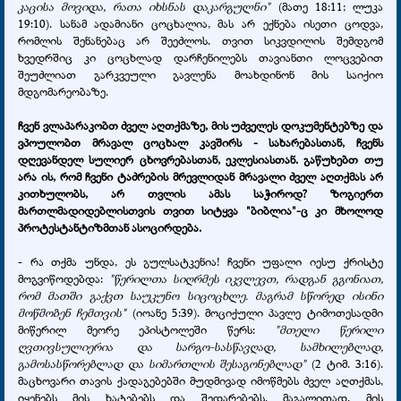
კაცისა მოვიდა, რათა იხსნას დაკარგულნი"
(მათე 18:11; ლუკა
19:10). სანამ ადამიანი ცოცხალია, მას არ ექნება ისეთი ცოდვა,
რომლის შენანებაც არ შეეძლოს. თვით სიკვდილის შემდგომ
ხვედრშიც კი ცოცხლად დარჩენილებს თავიანთი ლოცვებით
შეუძლიათ გარკვეული გავლენა მოახდინონ მის საიქიო
მდგომარეობაზე.
ჩვენ ვლაპარაკობთ ძველ აღთქმაზე, მის უძველეს დოკუმენტებზე და
ვპოულობთ მრავალ ცოცხალ კავშირს - სახარებასთან, ჩვენს
დღევანდელ სულიერ ცხოვრებასთან, ეკლესიასთან. გაწუხებთ თუ
არა ის, რომ ჩვენი ტაძრების მრევლიდან მრავალი ძველ აღთქმას არ
კითხულობს, არ თვლის ამას საჭიროდ? ზოგიერთ
მართლმადიდებლისთვის თვით სიტყვა "ბიბლია"-ც კი მხოლოდ
პროტესტანტიზმთან ასოცირდება.
- რა თქმა უნდა, ეს გულსატკენია! ჩვენი უფალი იესუ ქრისტე
მოგვიწოდებდა:
"წერილთა სიღრმეს იკვლევთ, რადგან გგონიათ,
რომ მათში გაქვთ საუკუნო სიცოცხლე. მაგრამ სწორედ ისინი
მოწმობენ ჩემთვის"
(იოანე 5:39). მოციქული პავლე ტიმოთესადმი
მიწერილ მეორე ეპისტოლეში წერს:
"მთელი წერილი
ღვთივსულიერია და სარგო-სასწავღად, სამხილებლად,
გამოსასწორებლად და სიმართლის შესაგონებლად"
(2 ტიმ. 3:16).
მაცხოვარი თავის ქადაგებებში მუდმივად იმოწმებს ძველ აღთქმას,
იყენებს მის ხატებებს და შედარებებს. მაგალითად, მის