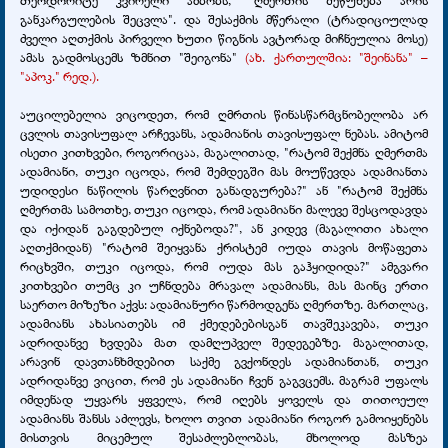
თეოდორიტე კვირელი ამბობს, "ღმერთის შეწუხება არის
განკარგულების შეცვლა". და შესაქმის მწერალი (ტრადიციულად
ძველი აღთქმის პირველი ხუთი წიგნის ავტორად მიჩნეულია მოსე)
ამას გადმოსცემს ზმნით "შეიგონა"
(ახ. ქართულშია: "შეინანა" –
"აპოკ." რედ.).
აუცილებელია ვიცოდეთ, რომ ღმრთის წინასწარმცნობელობა არ
ცვლის თავისუფალ არჩევანს, ადამიანის თავისუფალ ნებას. ამიტომ
ისეთი კითხვები, როგორიცაა, მაგალითად, "რატომ შექმნა ღმერთმა
ადამიანი, თუკი იცოდა, რომ შემდეგში მას მოუწევდა ადამიანთა
უდიდესი ნაწილის წარღვნით განადგურება?" ან "რატომ შექმნა
ღმერთმა სამოთხე, თუკი იცოდა, რომ ადამიანი მალევე შესცოდავდა
და იქიდან გაგდებულ იქნებოდა?", ან კიდევ (მაგალითი ახალი
აღთქმიდან) "რატომ შეიყვანა ქრისტემ იუდა თავის მოწაფეთა
რიცხვში, თუკი იცოდა, რომ იუდა მას გაჰყიდიდა?" ამგვარი
კითხვები თუმც კი უჩნდება მრავალ ადამიანს, მას მაინც ერთი
საერთო მიზეზი აქვს: ადამიანური წარმოდგენა ღმერთზე. მართლაც,
ადამიანს ახასიათებს იმ ქმედებებისგან თავშეკავება, თუკი
ადრიდანვე ხვდება მათ დამღუპველ შედეგებზე. მაგალითად,
არავინ დავთანხმდებით საქმე გვქონდეს ადამიანთან, თუკი
ადრიდანვე ვიცით, რომ ეს ადამიანი ჩვენ გაგვცემს. მაგრამ უფალს
იმდენად უყვარს ყფველა, რომ იღებს ყოველს და თითოეულ
ადამიანს შანსს აძლევს, ხოლო თვით ადამიანი როგორ გამოიყენებს
მისთვის მიცემულ შესაძლებლობას, მხოლოდ მასზეა