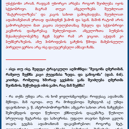
უსქესონი არიან, რადგან უხორცო არსება როგორ შეიძლება იყოს
სქესობრივი. მაგრამ თუკი ანგელოზებს შეუძლიათ
"მატერიალიზება" და კაცის სახით გამოცხადება, შეუძლიათ
ადამიანებთან ერთად დასხდნენ ჭამონ და სვან, მაშინ რატომ არის
გამორიცხული მათ კაცთა ასულებთანაც შესვლა და სქესობრივი
კავშირის დამყარებაც შეძლებოდათ. ანგელოზთა ბუნების
შესაძლებლობებზე ჩვენ ბევრი რამ არ ვიცით. აქედან კი
ბუმბერაზების, ანუ ჰიბრიდების გაჩენის წმიდა მამებისეული
პირველი ვერსია არც ისე დაუჯერებელი ამბავი ჩანს.
____________________
- ასეა თუ ისე, შედეგი ტრაგიკული აღმოჩნდა: "შეიგონა ღმერთმან,
რამეთუ შექმნა კაცი ქუეყანასა ზედა, და განიგონა" (დაბ. 6:6).
კითხვა, რომელიც ხშირად გვესმის: განა შეიძლება ღმერთმა
შეინანოს, შეწუხდეს იმის გამო, რაც მან შექმნა?
- რა თქმა უნდა არა, ის ხომ ყოვლისმცოდნეა: როდესაც ადამიანს
მქნიდა, მან იცოდა, თუ რა მოხდებოდა შემდგომ. აქ უნდა
დავინახოთ ე. წ. ანტროპომორფიზმი: ამგვარი სახით არის ნაჩვენები
შემოქმედის დიდი წუხილი ქმნილების დაცემაზე, წუხილი
სრულიად ნეტარისა და სახიერისა. უფალი თავისი ნებით ცვლის
თავის გეგმას ადამიანთან დაკავშირებით; როგორც ნეტ.