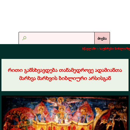
ძიება
სწავლანი >
საუბრები ბიბლიაზე
რითი განსხვავდება თანამედროვე ადამიანთა
მარხვა მარხვის ბიბლიური არსისგან