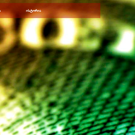
ა
ისტორია
▼
▼