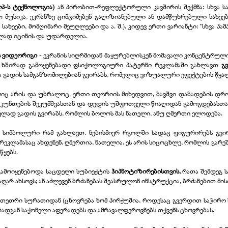
პ-
ს ტექნოლოგია)
ან პირობით-
რეფლექტორული კავშირის შექმნა: სხვა ს
მუსიკა, ეკრანზე ციმციმებენ გაღიზიანებული ან დამწუხრებული სახეები)
ხეები, მომღიმარი მეუღლეები და ა. შ.). კიდევ ერთი ვარიანტი: "სხვა პამ
რულად იცინის და უდარდელია.
ის ვიდეორიგი
-
ეკრანის სიღრმიდან მაყურებლისკენ მომავალი კონცენტრული 
 ხშირად გამოყენებადი ფსიქოლოგიური პატერნი რეკლამაში გახლავთ
გ
გადის სამგანზომილებიან გვირაბს, რომელიც ვიზუალური ეფექტების წყალ
იც არის და უბრალოც. ერთი თეორიის მიხედვით, ბავშვი დაბადების დროს 
უნთების შეკუმშვასთან და დედის უშფოთველი წიაღიდან გამოგდებასთან, 
ად გადის გვირაბს, რომლის ბოლოს მას ნათელი, ანუ ღმერთი ელოდება.
 სიმბოლური რამ გახლავთ. ნებისმიერ რგოლში სადაც ფიგურირებს გვირ
რეკლამასაც ახდენენ, ღმერთია, ნათელია, ეს არის სიცოცხლე, რომლის გარე
წყებს.
გამოიყენებოდა საცდელი სუბიექტის
ჰიპნოტიზირებისთვის,
რათა შემდეგ ს
არ ახსოვს; ან აძლევენ ბრძანებას შეასრულონ ინსტრუქცია, ბრძანებით მისი
თეთრი სურათიდან (ცხოვრება ხომ პირქუშია, როდესაც გვერდით საჭირო სა
რადგან საქონელი აფერადებს და ამრავალფეროვნებს თქვენს ცხოვრებას.