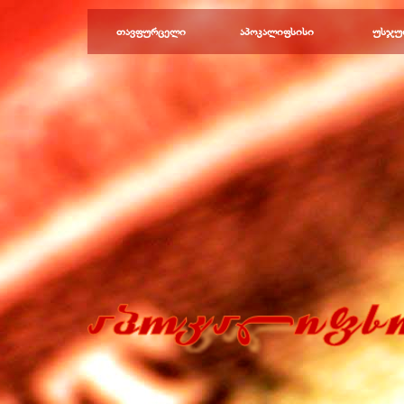
Перейти к контенту
თავფურცელი
აპოკალიფსისი
უსჯუ