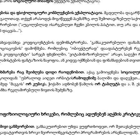
ეს არის
სოციალური მიბაძვის
ეფექტის ექსპლოატაცია).
იშებისა და ფსიქოლოგიური კომპლექსების ექსპლოატაცია
. მცდელობა დაგარწ
აგალითად, თქვენ არასოდეს მიგიწვევენ პაემანზე, თუ შემოთავაზებულ საქ
რებით ("აუცილებლად ისარგებლეთ ჩვენი კბილის პასტით, თუ არა და თქვ
აცვას...").
 სხვადასხვა კოეფიციენტების დემონსტრირება, "განსაკუთრებული დანამა
ოციაციების" დამოწმება, რომლებიც "ობიექტურად" დაადასტურებენ რე
ოეფიციენტი" სარეცხ ფხვნილში, "ვიტამინიზირებული" არაყი, საღეჭი რე
ლამისტების ფანტაზიის ნაყოფია, ან კიდევ იქმნებიან და ფინანსდებიან თ
ოხმარება რაც შეიძლება დიდი რაოდენობით
. აქაც გამოიყენება
სოციალურ
რგოლიდან: "უბრალოდ აიღეთ ორბიტის
რამოდენიმე
ბალიში და დაღეჭეთ..
ამედ "მაგგის"
ორ კუბიკ
ს, ჭიქაში ადნობენ წამლის
ორ ტაბლეტს
და ა. შ. 
ნხა რეკლამირებული ნივთის შეძენაზე.
იქოფიზიოლოგიური ხრიკები, რომლებიც ადუნებენ აღქმის კრიტი
მივი განმეორებით
. განსაკუთრებით უნდა ვუფრთხოდეთ, ორ შეთავსებულ 
 გადატვირთვის ხრიკი ნეიროლინგვისტური პროგრამირების არსენალიდან).