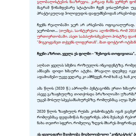
გლობალისტების ნააზრევია, კარგად ჩანს ვერნერ ფო
მაგრამ წინამდებარე სტატიაში ჩვენ ვისაუბრებთ
პრაქტიკულად ჰოლივუდის დაფუძნებიდან არსებობდა
ჩვენს რეალობაში ჯერ არ არსებობს ოფიციალურად
ჯერობით...
(თუმცა, საინტერესოა აღინიშნოს, რომ 2
ურთიერთობაში. ასეთ საპასუხისმგებლო პოსტზე დაი
"მიგვიყვანეთ თქვენს ლიდერთან", მათ დოქტორ ოტმანს
ჩვენი აზრით, ყველა ეს ფილმი - "ჩეხოვის თოფივითა
ალბათ ყველას სმენია როზუელის ინციდენტზე, რომელ
ამბავმა დიდი ხმაური ატეხა, მრავალი დღემდე იკვ
ადამიანები უკვე ვეღარც კი ამჩნევენ, რომ ხან აქ, ხან კ
ამა წლის (2020 წ.) აპრილში პენტაგონმა ერთი ხმა
ასევე გაზაფხულზე თითქოსდა ბრაზილიაში უზარმაზა
უცებ მოსულ სპეცსამსახურებზე, რომლებმაც ალყა შე
2020 წლის ზაფხულს რუსმა კოსმონავტმა ივან ვაგნე
რომლებმაც დედამიწას ჩაუფრინეს. ამის შესახებ რეპ
ნახა თეთრი სფერო, რომელიც ზღვის მხარეს მიფრინავ
ეს ყველაფერი შეიძლება მოახლოებული "კონტაქტის" პ