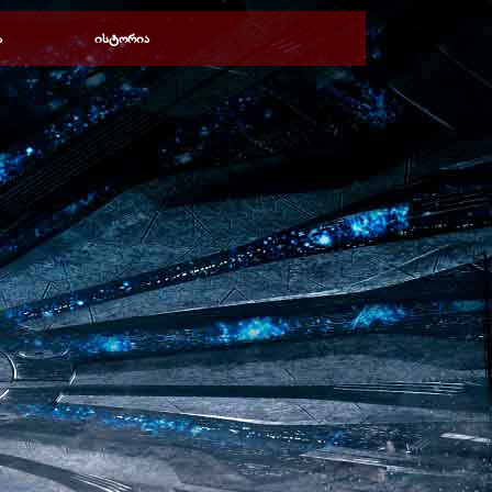
ა
ისტორია
▼
▼