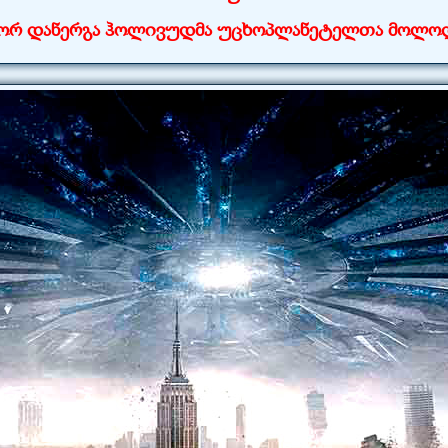
ორ დანერგა ჰოლივუდმა უცხოპლანეტელთა მოლო