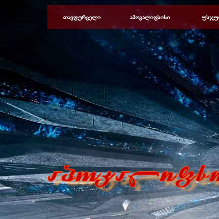
Перейти к контенту
თავფურცელი
აპოკალიფსისი
უსჯუ