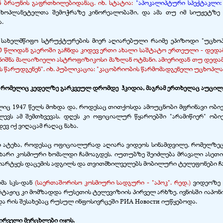
ნ ბრაუნის გაფრთხილებიდანაც. იხ. სტატია:
"აპოკალიპტური სპექტაკლი:
 უცხოპლანეტელთა შემოჭრაზე კინორეალობაში, და ამა თუ იმ სიუჟეტზ
.
, სახელმწიფო სტრუქტურების მიერ აღიარებული რაიმე ეპიზოდი "უცხო
010 წლიდან გაეროში გაჩნდა კიდევ ერთი ახალი საშტატო ერთეული - დედ
ნიშნა მალაიზიელი ასტროფიზიკოსი მაზლან ოტმანი. ამიერიდან თუ დედა
 წარუდგენენ". იხ. პუბლიკაცია: "კაცობრიობის წარმომადგენელი უცხოპლანეტ
ა", რომელიც კედელზე გარკვეულ დრომდე ჰკიდია, მაგრამ ერთხელაც აუცილ
იც 1947 წელს მოხდა და, როდესაც თითქოსდა ამოუცნობი მფრინავი ობიექტ
ლევს ამ შემთხვევას. დღეს კი ოფიციალურ წყაროებში "არამიწიერ" ობიე
იდევ იქ ვიღაცამ რაღაც ნახა.
ური ატეხა, როდესაც ოფიციალურად აღიარა ვიდეოს სინამდვილე, რომელზეც
რი კოსმიური ხომალდი ჩამოაგდეს. იუთუბზე შეიძლება მრავალი ასეთი ე
მოარტყეს დაცემის ადგილს და თვითმხილველებს მობილური ტელეფონები ჩ
რმა სკს-დან
(საერთაშორისო კოსმიური სადგური - "აპოკ". რედ.)
ვიდეოზე 
ორტაჟიც კი მომზადდა რუსეთის ტელევიზიის პირველ არხზე. ივნისში იაპო
და რის შესახებაც რუსულ ინფოსივრცეში РИА Новости
იუწყებოდა
.
ირველი მერცხლები იყოს.