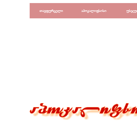
Перейти к контенту
თავფურცელი
აპოკალიფსისი
უსჯუ