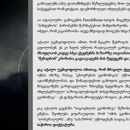
გამოავლენს (ანუ დათანხმდება შეზღუდვებს), მით უფ
სიტყვებით რომ ვთქვათ, დაემორჩილეთ იძულებებს და
აი იტალიური გამოცემის FarodiRoma-სთვის მიცემ
"პანდემიის" პირობებში წარმატებით მიმდინარეობს.
იმედი, რომ კაცობრიობა ასევე მშვიდად მიიღებს სხვ
ატალი უკმაყოფილოა იმით, რომ მკაცრი წესრიგის
ცდილობენ. ეს კი ხელს უშლის რადიკალურ გარდაქ
მსოფლიოს კიდევ სხვა ქვეყნებმა ბაზარზე თავიანთი
"შენიღბონ" კრიზისი, გადაავადებს მის შედეგებს 
ჟაკ ატალი უკმაყოფილოა იმითაც, რომ მრავალი ქვე
იქნას იმაზე, რასაც "ცხოვრების ეკონომიკას" უწ
ავიამშენებლობას, და წინადადებით გამოდის კვალი
მოგვაგონებს გარდაცვლილი ზბიგნევ ბჟეჟინსკის მ
ინდუსტრიული საზოგადოებიდან პოსტინდუსტრიულზე
ეკონომიკა" - ეს ფანტაზიის პროდუქტი როდია. ეს ა
ჟაკ ატალის გეგმაში "სიცოცხლის ეკონომიკა" მეზობლ
ცნებაა. შეიძლება ვივარაუდოთ, რომ "ომის ეკონ
"ლიბერალურს", ანუ "საბაზროს" უწოდებენ. სადაც ბ
საჭიროა დიქტატურა
.