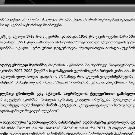
აპარაკდნენ
, სტიქიური მოვლენა არ გახლავთ. ეს არის ადრიდანვე დაგეგმ
სი ფაქტები საკმარისად მოიპოვება.
წე ჟ. ატალი 1943 წ-ს ალჟირში დაიბადა. 1956 წ-ს ჟაკის ოჯახი პარიზში
გახდა. 1991 წლის აპრილში ის რეკონსტრუქციისა და განვითარების ევროპულ
ვლინება. ატალი - ერთ-ერთი ფიგურანტია ანგოლისთვის იარაღის უკანონო
იდენტ ემანუელ მაკრონზე.
მაკრონის საქმიანობაში შეიმჩნევა "ბილდერბე
მაკრონი 2007-2008 წლებში საფრანგეთის ეკონომიკური ზრდის კომისიის 
 ატალის ფილოსოფია დადის იმ აზრამდე, რომ ფულის ყოვლისშემძლეობა -
ტთა" (მოხეტიალეთა. ინგლ. "Nomad" - მოხეტიალე) თემი გადაჭრით უნდა
ლებად ცნობილმა ჯაკ ატალიმ, საფრანგეთის ტელევიზიით გამოსვლის
აბსოლუტურ ფორმას, რომლის დროსაც ყოველი ისურვებს ნებაყოფლობ
("თავისუფლად")
მიიღოს მონის სტატუსი...
ტოტალიტარული საზოგადოების
ვდილისადმი დამოკიდებულებით".
ოთ სპეციალური "ჯანმრთელობის პასპორტები" ადამიანებზე კონტროლის დ
orld-wide Fascism on the horizon? Globalist plans for 2021 (მსოფლი
ოში ისეთი დოკუმენტის გამოჩენას, როგორიცაა "იმუნიტეტის პასპორტი" (i