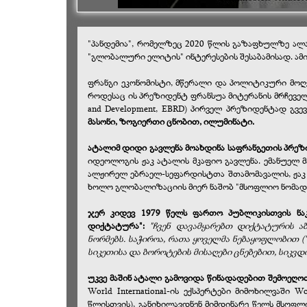
"პანდემია", რომელზეც 2020 წლის გაზაფხულზე
ალ
"გლობალური ელიტის" ინტერესების შესაბამისად. ამი
ფრანგი ეკონომისტი, მწერალი და პოლიტიკური მოღვა
როდესაც ის პრეზიდენტ ფრანსუა მიტერანის მრჩეველი 
and Development, EBRD) პირველ პრეზიდენტად გვე
მასონი, ზოგიერთი ცნობით, ილუმინატი.
ატალიმ დიდი გავლენა მოახდინა საფრანგეთის პრეზ
იდეოლოგის ჟაკ ატალის მკაფიო გავლენა. ემანუელ 
ალჟირელ ებრაელ-სეფარდისტთა შთამომავალის, ჟაკ
ხოლო გლობალიზაციის მიერ ნაშობ "მსოფლიო ნომადის
ჯერ კიდევ 1979 წელს ფართო პუბლიკისთვის ნაკ
დიქტატურა":
"ჩვენ დავამყარებთ დიქტატურის 
ნორმებს. საჭიროა, რათა ყოველმა ნებაყოფლობით 
სიკეთისა და ბოროტების მისაღები ცნებებით, სიკ
უკვე მაშინ ატალი გამოვიდა წინადადებით შემოეღ
World International-ის ექსპერტები მიმოხილვაში W
წლისთვის), განიხილავდნენ მიმდინარე წელს მსოფლი