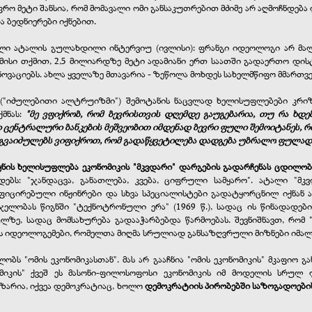
რო მეტი შანსია, რომ მომავალი ომი განსაკუთრებით მძიმე არ აღმოჩნდება 
 ბედნიერები იქნებით.
ული ატალის გულახდილი ინტერვიუ (ივლისი): ფრანგი იდეოლოგი არ მალ
 მისი თქმით, 2,5 მილიარდზე მეტი ადამიანი ერთ საათში გადაერთო დის
ა ნოვაციებს. ახლა ყველაზე მთავარია - ზეწოლა მოხდეს სახელმწიფო მმართ
 ("იძულებითი ალტრუიზმი") შემოტანის ნაცვლად ხელისუფლებები კრიზ
მნას:
"მე ვფიქრობ, რომ ბევრისთვის დღემდე გაუგებარია, თუ რა ხდე
 ცენტრალური ბანკების მეშვეობით იმდენად ბევრი ფული შემოიტანეს, რო
და გვაიძულებს ვიფიქროთ, რომ გადაწყვეტილება დადგება უბრალო ფულადი 
ყნის ხელისუფლება ეკონომიკის "მკვდარი" დარგების გადარჩენას ცდილობ
ოდებს: "ჯანდაცვა, განათლება, კვება, ციფრული სამყარო". ატალი "მ
ფიცირებული ინჟინრები და სხვა სპეციალისტები გადატყორცნილ იქნან ამ
სჯელობას წიგნში "ტექნოტრონული ერა" (1969 წ.), სადაც ის წინადადე
, სადაც მომსახურება გადააჭარბებდა წარმოებას. შევნიშნავთ, რომ
რის იდეოლოგემები, რომელთა მიღმა სრულიად განსაზღვრული მიზნები იმალ
ობს "ომის ეკონომიკასთან". მას არ გააჩნია "ომის ეკონომიკის" მკაფიო გ
ომიკის" ქვეშ ეს მასონი-ფილოსოფოსი ეკონომიკის იმ მოდელის სრულ
აზარია, იქვეა დემოკრატიაც, ხოლო
დემოკრატიის პირობებში საზოგადოები