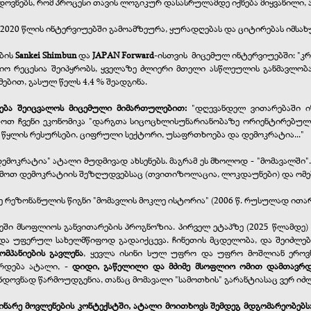
ედოვნებს, რომ პროცესი თავის ლოგიკურ დასასრულამდე იქნება მიყვანილი, 
 2020 წლის ინტერვიუებში გამოამზეურა, ყურადღებას და ციტირებას იმსახ
ების
Sankei Shimbun
და
JAPAN Forward
-ისთვის
მიცემულ ინტერვიუებში: "კრ
 რეცესია შეიპყრობს, ყველაზე ძლიერი მთელი ასწლეულის განმავლობაში
ებით, გასულ წელს 4,4 % შეადგინა.
ლება შეიცვალოს მიცემული მიმართულებით:
"დღევანდელ ვითარებაში ი
თოთ ჩვენი ეკონომიკა "დარგთა სიცოცხლისუნარიანობაზე ორიენტირებულ" 
ა, წყლის რესურსები, ციფრული სექტორი, უსაფრთხოება და დემოკრატია..."
"დემოკრატია" ატალი მუდმივად ახსენებს. მაგრამ ეს მხოლოდ - "მომავალშ
მოთ დემოკრატიის შეზღუდვებსაც (თვითიზოლაცია, ლოკდაუნები) და ომებსა
 რეზონანულის წიგნი "მომავლის მოკლე ისტორია" (2006 წ. რუსულად ითარგმ
უნეში მსოფლიოს განვითარების პროგნოზია. პირველ ეტაპზე (2025 წლამდე
 და უფერულ სახელმწიფოდ გადაიქცევა. ჩინეთის მცდელობა, და შეიძლება 
მპანიების გავლენა
, ყევლა ისინი სულ უფრო და უფრო მოშლიან ეროვნ
ირდება ატალი, -
დიდი, გაწელილი და მძიმე მსოფლიო ომით დამთავრდე
უნდოვნად წარმოუდგენია, თანაც მომავალი "სამოთხის" გარანტიასაც ვერ იძლ
ინარე მოვლენების კონტექსტში, ატალი მოითხოვს შემდეგ მდგომარეობებს