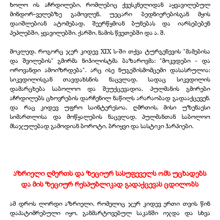
ხოლო ის აჩრდილები, რომლებიც ქვესკნელიდან აყვავილებულ
მინდორ-ველებზე გამოვლენ, უეცარი ბედნიერებისგან მყის
დაიშლებიან ატომებად, შეერწყმიან ბუნებას და იარსებებენ
პეპლებში, ყვავილებში, ქარში, ნამის წვეთებში და ა. შ.
მოკლედ, როგორც ჯერ კიდევ XIX ს-ში თქვა ტურგენევის "მამებისა
და შვილების" გმირმა ნიჰილისტმა ბაზაროვმა: "მოკვდები - და
ოროვანდი ამოიზრდება". არც ისე ნუგეშისმომცემი დასასრულია:
სიკვდილისგან თავდახსნის ნაცვლად, სადაც სიკვდილის
დამარცხება საბოლოო და შეუქცევადია, პულმანის გმირები
აჩრდილებს ცხოვრების დარჩენილ ნაწილს არარაობად გადააქცევენ.
და რაც კიდევ უფრო საინტერესოა, ღმრთის, მისი უზენაესი
სიმართლისა და მოწყალების ნაცვლად, პულმანთან საბოლოო
მსაჯულებად გამოდიან ბოროტი, ბრიყვი და სასტიკი ჰარპიები.
აზრიელი ღმერთს და ზეციურ სასუფეველს ომს უცხადებს
და მის ზეციურ რესპუბლიკად გადაქცევას ცდილობს
ამ დროს ლორდი აზრიელი, რომელიც ჯერ კიდევ ერთი თვის წინ
დაპატიმრებული იყო, განმარტოვებულ საკანში იჯდა და სხვა