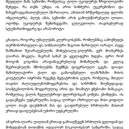
მღვდელი მამა სემიონი, რომელსაც უილი უკიდურეს ჩრდილოეთში
შეხვდა. რა თქმა უნდა, ის არის ბინძური, უცერემონიო და
ნახევრადგანათლებული (მართალია, ამასთან ბრწყინვალედ ფლობს
ინგლისურს), პლუს ამას, სემიონი არის გამოუსწორებელი ლოთი.
ოღონდ, უკიდურეს შემთხვევაში, გულკეთილი, თავისებურად
სტუმართმოყვარე და არაბოროტი.
ცხადია, როგორც უმაღლესმა კლერიკოსებმა, რომლებმაც აამოქმედეს
თერმობირთვული და სიმპათიური მაგიით მართული იარაღი, ასევე
შაშხანით შეიარაღებულმა მოხეტიალე-კილერმა, ვერ მოახერხეს
ლაირას მოკვლა. მაგრამ სანამ ეს ყველაფერი ხდება, დრო რომ
მოიგონ, გოგონას არადამაჯერებლად მონანულმა და კვლავ
შეერთებულმა მშობლებმა შექმნეს დივერსიული გეგმა. დიადი
მანიპულატორი ქალი და გამაოგნებელი ლამაზმანი მისის
კოუტლერი იპყრობს რეგენტ მეტატრონის გულს, რომელიც, მთელი
თავისი ძალაუფლებისმოყვარებისა და სიბრძნის მიუხედავად,
სიამტკბილობის მოყვარულიც არის და მიამიტი ვნებიანი მამაკაცი,
რომელსაც ქალის ჩვეულებრივი ფლირტისგან გონება ებინდება. ის
გადაეშვება უფსკრულში, სადაც ლორდი აზრიელი და მისი ყოფილი
ცოლი თავს დაესხმიან მას და გააფთრებულ ბრძოლაში მასთან
ერთად დაიღუპებიან უძირო უფსკრულში.
ამ დროს ლაირა უილთან ერთად გამოაღწევენ ბრძოლის ველიდან და
მოხვდებიან თითქმის იდეალურ ბუკოლისტურ სამყაროში, სადაც