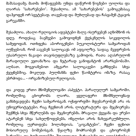
მაშასადამე, მათმა მოწაფეებმა უნდა დაწერონ წიგნები უილისა და
ლაირას "სახარებები". შესაძლოა, ამ "სახარებების" გამოცემასაც
დაჰყოფენ ორ სვეტებად, თავებად და მუხლებად და ჩასვამენ ტყავის
გარეკანში.
შესაძლოა, ახალი რელიგიის ადეპტები მალე ისურვებენ აღნიშნონ ის
დღე, როდესაც ბავშვები გამოვიდნენ ქვესკნელის სიკვდილის
სამეფოდან. ოთხფეხა აბორიგენები ბუკოლისტური სამყაროდან
იუწყებიან, რომ ააგებენ სალოცავს იმ ადგილზე, სადაც მკვდრების
უსასრულო ნაკადი თავისუფლებაზე გამოდის, რათა აღასრულონ
მარადიული ევთანაზია და ნეტარად განიფანტონ არარსებობაში.
ალბათ, მოგვიანებით ამგვარი სალოცავები გაჩნდება სხვა
ქვეყნებშიც. მოკლედ, პულმანმა ფეხი წაიმტვრია იმაზე, რასაც
ებრძოდა... - ორგანიზებულ რელიგიას.
და კიდევ ერთი მნიშვნელოვანი ასპექტი. პარალელურ სამყაროში,
რომელშიც ცხოვრობს ლაირა, ყველაფერი მნიშნელოვნად
განსხვავდება ჩვენი სამყაროსგან. ოქსფორდში მდებარეობენ არა ის
უნივერსიტეტები, რაც ჩვენთან არის, ლიტერატურა და მეცნიერება
შექმნეს სხვა მწერლებმა და მეცნიერებმა, მრავალი ქვეყანა და ერები
ატარებენ სხვა სახელწოდებებს, ინგლისი არის ნახევარკუნძული,
რომელიც უერთდება ჰოლანდიას, "ციგანტები", ჩვენი ფეხით
მოსიარულე ბოშებისგან, წყალზე მოძრაობენ და ცხოვრობენ
ბარჟებსა და ხომალდებში. შოკოლადი, მარციპანი და ელექტრობაც