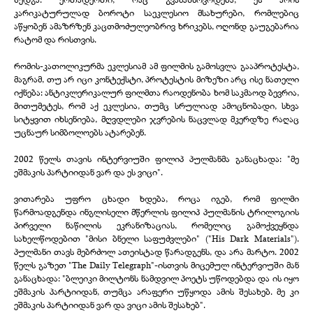
კარიკატურულად ბოროტი საეკლესიო მსახურები, რომლებიც
აწყობენ ამაზრზენ კაცთმოძულეობრივ ხრიკებს, ოღონდ გაუგებარია
რატომ და რისთვის.
რომის-კათოლიკურმა ეკლესიამ ამ ფილმის გამოსვლა გააპროტესტა,
მაგრამ, თუ არ იცი კონტექსტი, პროტესტის მიზეზი არც ისე ნათელი
იქნება: ანტიკლერიკალურ ფილმთა რაოდენობა ხომ საკმაოდ ბევრია,
მითუმეტეს, რომ აქ ეკლესია, თუმც სრულიად ამოცნობადი, სხვა
სიტყვით იხსენიება, მღვდლები ჯვრების ნაცვლად მკერდზე რაღაც
უცნაურ სიმბოლოებს ატარებენ.
2002 წელს თავის ინტერვიუში ფილიპ პულმანმა განაცხადა: "მე
ეშმაკის პარტიიდან ვარ და ეს ვიცი".
ვითარება უფრო ცხადი ხდება, როცა იგებ, რომ ფილმი
წარმოადგენდა ინგლისელი მწერლის ფილიპ პულმანის ტრილოგიის
პირველი ნაწილის ეკრანიზაციას, რომელიც გამოქვეყნდა
სახელწოდებით "მისი ბნელი საფუძვლები" ("His Dark Materials").
პულმანი თავს მებრძოლ ათეისტად წარადგენს, და არა მარტო. 2002
წელს გაზეთ "The Daily Telegraph"-ისთვის მიცემულ ინტერვიუში მან
განაცხადა: "ბლეიკი მილტონს ნამდვილ პოეტს უწოდებდა და ის იყო
ეშმაკის პარტიიდან, თუმცა არაფერი უწყოდა ამის შესახებ. მე კი
ეშმაკის პარტიიდან ვარ და ვიცი ამის შესახებ".