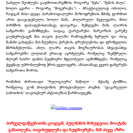
(სახელი შეიძლება გადმოითარგმნოს, როგორც "ნება", "ნების ძალა",
ხოლო გვარი - როგორც "მოგერიება") - პრაქტიკულად ობოლია,
რადგან მისი დედა პარანოიდალური შიზოფრენიის მძიმე ფორმით
არის დაავადებული, ხოლო მამა, პოლარული მკვლევარი, მისი
პირმშოს დაბადებისთანავე დაიკარგა. შემდეგში მამა ლაირის
სამყაროში გამოჩნდება, სადაც ტარტარები ნარკოზის გარეშე
გაუხვრიტავენ მას თავის ქალაში რამოდენიმე ხვრელს და ისიც
შამანი გახდება: მას შეუძლია ქარების, ღრუბლებისა და ფრინველთა
მბრძანებლობა. ახლა ლაირა თავის მოგზაურობას სხვადასხვა
სამყაროებში უილთან ერთად აგრძელებს, რომელიც ზემჭრელი,
ძლიერ ბასრი დანის ბედნიერი მფლობელი აღმოჩნდება, რომელიც
ქვეყნად უპრობლემოდ ჭრის ყველაფერს, ამასთანავე კვეთს ფანჯრებს
სამყაროთა შორის.
რომანის ძირითადი "რელიგიური" ნაწილი - მესამე ტომშია,
რომელიც ჯონ მილტონის ქრისტიანული პოემის "დაკარგული
სამოთხის" თავისებურ ანტითეზას წარმოადგენს.
პირველდაწყებითმა ცოდვამ, პულმანის მიხედვით, მოიტანა
განათლება, თავისუფლება და ბედნიერება, მან ასევე აზრი