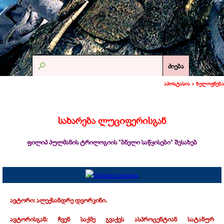
ძიება
აპოსტასია >
ხელოვნება
სახარება ლუციფერისგან
ფილიპ პულმანის ტრილოგიის "ბნელი საწყისები" შესახებ
ავტორი: ალექსანდრე დვორკინი.
ავტორისგან: ჩვენ საქმე გვაქვს ასპროცენტიან სატანურ