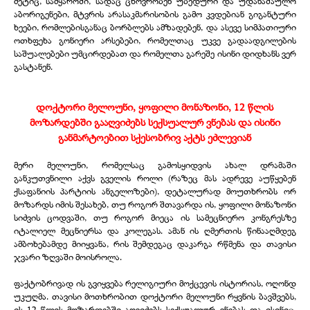
მეტიც, სამყაროში, სადაც ცხოვრობენ უბედური და უდანაშაულო
აბორიგენები, მტვრის არასაკმარისობის გამო კვდებიან გიგანტური
ხეები, რომლებისგანაც ბორბლებს ამზადებენ, და ასევე სიმპათიური
ოთხფეხა გონიერი არსებები, რომელთაც უკვე გადაადგილების
საშუალებები უმცირდებათ და რომელთა გარეშე ისინი დიდხანს ვერ
გასტანენ.
დოქტორი მელოუნი, ყოფილი მონაზონი, 12 წლის
მოზარდებში გააღვიძებს სექსუალურ ვნებას და ისინი
განმარტოებით სქესობრივ აქტს ეძლევიან
მერი მელოუნი, რომელსაც გამოსყიდვის ახალ დრამაში
განკუთვნილი აქვს გველის როლი (რაზეც მას ადრევე აუწყებენ
ქსაფანიის პარტიის ანგელოზები), დეტალურად მოუთხრობს ორ
მოზარდს იმის შესახებ, თუ როგორ შთავარდა ის, ყოფილი მონაზონი
სიძვის ცოდვაში, თუ როგორ მიეცა ის სამეცნიერო კონგრესზე
იტალიელ მეცნიერსა და კოლეგას. ამან ის ღმერთის წინააღმდეგ
ამბოხებამდე მიიყვანა, რის შემდეგაც დაკარგა რწმენა და თავისი
ჯვარი ზღვაში მოისროლა.
ფაქტობრივად ის გვიყვება რელიგიური მოქცევის ისტორიას, ოღონდ
უკუღმა. თავისი მოთხრობით დოქტორი მელოუნი რყვნის ბავშვებს,
ის 12 წლის მოზარდებში აღვიძებს სექსუალურ ვნებას და ისინიც,