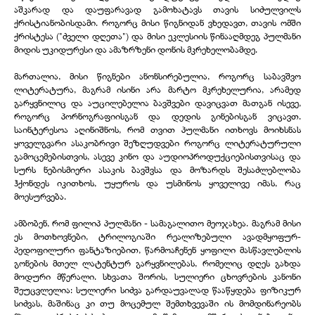
აშკარად და დაუფარავად გამოხატავს თავის სიძულვილს
ქრისტიანობისდამი. როგორც მისი წიგნიდან ვხედავთ, თავის ომში
ქრისტესა ("ძველი დღეთა") და მისი ეკლესიის წინააღმდეგ პულმანი
მიდის უკიდურესი და ამაზრზენი დონის მკრეხელობამდე.
მართალია, მისი წიგნები ანონსირებულია, როგორც საბავშვო
ლიტერატურა, მაგრამ ისინი არა მარტო მკრეხელურია, არამედ
გარყვნილიც და აუცილებელია ბავშვები დავიცვათ მათგან ისევე,
როგორც პორნოგრაფიისგან და დედის გინებისგან ვიცავთ.
საინტერესოა აღინიშნოს, რომ თვით პულმანი ითხოვს მოიხსნას
ყოველგვარი ასაკობრივი შეზღუდვები როგორც ლიტერატურული
გამოცემებისთვის, ასევე კინო და აუდიოპროდუქციებისთვისაც და
სურს ნებისმიერი ასაკის ბავშვსა და მოზარდს შესაძლებლობა
ჰქონდეს იკითხოს, უყუროს და უსმინოს ყოველივე იმას, რაც
მოესურვება.
ამბობენ, რომ ფილიპ პულმანი - სამაგალითო მეოჯახეა. მაგრამ მისი
ეს მოთხოვნები, ტრილოგიაში რეალიზებული ავადმყოფურ-
პედოფილური ფანტაზიებით, წარმოაჩენენ ყოფილი მასწავლებლის
გონების მთელ ლატენტურ გარყვნილებას, რომელიც დღეს გახდა
მოდური მწერალი. სხვათა შორის, სულიერი ცხოვრების კანონი
შეუცვლელია: სულიერი სიძვა გარდაუვალად წააწყდება ფიზიკურ
სიძვას, მაშინაც კი თუ მოცემულ შემთხვევაში ის მომდინარეობს