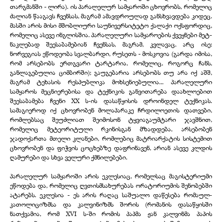
თარგმანში - ლირა). ის პარალელურ სამყაროში ცხოვრობს, რომელიც
ძალიან წააგავს ჩვენსას, მაგრამ ამავდროულად განსხვავდება კიდეც.
მასში არის მისი მშობლიური საუნივერსიტეტო ქალაქი ოქსფორდიც,
რომელიც ასევე ინგლისშია. პარალელური სამყაროების ქვეყნები მეტ-
ნაკლებად შეესაბამებიან ჩვენსას, მაგრამ, კვლავაც, არც ისე:
ნორვეგიას ეწოდეობა სვალბარდი, რუსეთს - მოსკოვია (გარდა იმისა,
რომ არსებობს ერთგვარი ტარტარია, რომელიც, როგორც ჩანს,
განლაგებულია ციმბირში); გაუგებარია არსებობს თუ არა იქ აშშ,
მაგრამ ტეხასის რესპუბლიკა მოხსენიებულია... პარალელური
სამყაროს მეცნიერებისა და ტექნიკის განვითარება დაახლოებით
შეესაბამება ჩვენი XX ს-ის დასაწყისის დროინდელ ტექნიკას.
სამაგიეროდ იქ ცხოვრობენ მოლაპარაკე ჩრდილოეთის დათვები,
რომლებსაც შეუძლიათ შეიმოსონ ტყვიაგაუმტარი ჯავშნით,
რომელიც მეტეორიტული რკინისგან მზადდება, არსებობენ
ჯადოქართა მთელი კლანები, რომლებიც მატრიარქატის სისტემით
ცხოვრობენ და ფიჭვის ცოცხებზე დაფრინავენ, არიან ასევე კლდის
ღამურები და სხვა ველური ქმნილებები.
პარალელურ სამყაროში არის ეკლესიაც, რომელსაც მაგისტერიუმი
ეწოდება და, რომელიც ღვთისმსახურებას ორატორიუმის შენობებში
ატარებს. ეკლესია - ეს არის რაღაც საშუალო დაწესება რომაულ-
კათოლიციზმსა და კალვინიზმს შორის (რომანის დასაწყისში
ნათქვამია, რომ XVI ს-ში რომის პაპმა ჟან კალვინმა პაპის