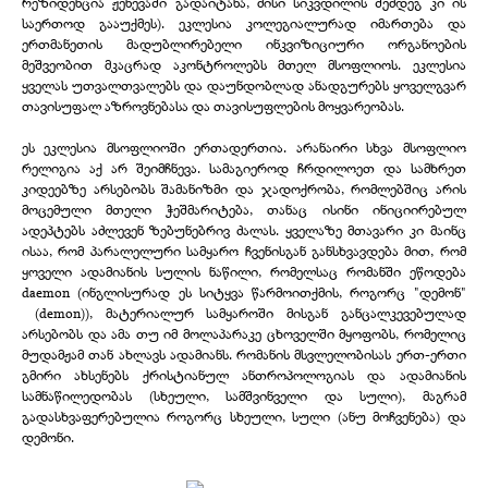
რეზიდენცია ჟენევაში გადაიტანა, მისი სიკვდილის შემდეგ კი ის
საერთოდ გააუქმეს). ეკლესია კოლეგიალურად იმართება და
ერთმანეთის მადუბლირებელი ინკვიზიციური ორგანოების
მეშვეობით მკაცრად აკონტროლებს მთელ მსოფლიოს. ეკლესია
ყველას უთვალთვალებს და დაუნდობლად ანადგურებს ყოველგვარ
თავისუფალ აზროვნებასა და თავისუფლების მოყვარეობას.
ეს ეკლესია მსოფლიოში ერთადერთია. არანაირი სხვა მსოფლიო
რელიგია აქ არ შეიმჩნევა. სამაგიეროდ ჩრდილოეთ და სამხრეთ
კიდეებზე არსებობს შამანიზმი და ჯადოქრობა, რომლებშიც არის
მოცემული მთელი ჭეშმარიტება, თანაც ისინი ინიციირებულ
ადეპტებს აძლევენ ზებუნებრივ ძალას. ყველაზე მთავარი კი მაინც
ისაა, რომ პარალელური სამყარო ჩვენისგან განსხვავდება მით, რომ
ყოველი ადამიანის სულის ნაწილი, რომელსაც რომანში ეწოდება
daemon (ინგლისურად ეს სიტყვა წარმოითქმის, როგორც "დემონ"
(demon)), მატერიალურ სამყაროში მისგან განცალკევებულად
არსებობს და ამა თუ იმ მოლაპარაკე ცხოველში მყოფობს, რომელიც
მუდამჟამ თან ახლავს ადამიანს. რომანის მსვლელობისას ერთ-ერთი
გმირი ახსენებს ქრისტიანულ ანთროპოლოგიას და ადამიანის
სამნაწილედობას (სხეული, სამშვინველი და სული), მაგრამ
გადასხვაფერებულია როგორც სხეული, სული (ანუ მოჩვენება) და
დემონი.