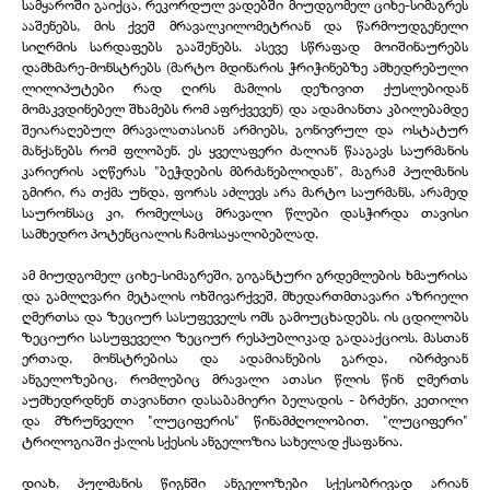
სამყაროში გაიქცა, რეკორდულ ვადებში მიუდგომელ ციხე-სიმაგრეს
ააშენებს, მის ქვეშ მრავალკილომეტრიან და წარმოუდგენელი
სიღრმის სარდაფებს გააშენებს. ასევე სწრაფად მოიშინაურებს
დამხმარე-მონსტრებს (მარტო მდინარის ჭრიჭინებზე ამხედრებული
ლილიპუტები რად ღირს მამლის დეზივით ქუსლებიდან
მომაკვდინებელ შხამებს რომ აფრქვევენ) და ადამიანთა კბილებამდე
შეიარაღებულ მრავალათასიან არმიებს, გონივრულ და ოსტატურ
მანქანებს რომ ფლობენ. ეს ყველაფერი ძალიან წააგავს საურმანის
კარიერის აღწერას "ბეჭდების მბრძანებლიდან", მაგრამ პულმანის
გმირი, რა თქმა უნდა, ფორას აძლევს არა მარტო საურმანს, არამედ
საურონსაც კი, რომელსაც მრავალი წლები დასჭირდა თავისი
სამხედრო პოტენციალის ჩამოსაყალიბებლად.
ამ მიუდგომელ ციხე-სიმაგრეში, გიგანტური გრდემლების ხმაურისა
და გამლღვარი მეტალის ოხშივარქვეშ, მხედართმთავარი აზრიელი
ღმერთსა და ზეციურ სასუფეველს ომს გამოუცხადებს. ის ცდილობს
ზეციური სასუფეველი ზეციურ რესპუბლიკად გადააქციოს. მასთან
ერთად, მონსტრებისა და ადამიანების გარდა, იბრძვიან
ანგელოზებიც, რომლებიც მრავალი ათასი წლის წინ ღმერთს
აუმხედრდნენ თავიანთი დასაბამიერი ბელადის - ბრძენი, კეთილი
და მზრუნველი "ლუციფერის" წინამძღოლობით. "ლუციფერი"
ტრილოგიაში ქალის სქესის ანგელოზია სახელად ქსაფანია.
დიახ, პულმანის წიგნში ანგელოზები სქესობრივად არიან