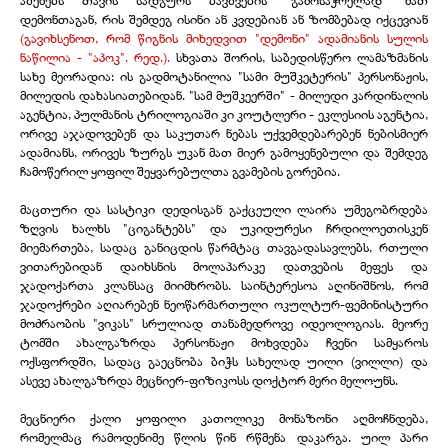
დემონთაგან, რის შემდეგ ისინი ან კვდებიან ან ზომბებად იქცევიან
(გავიხსენოთ, რომ წიგნის მიხედვით "დემონი" ადამიანის სულის
ნაწილია - "აპოკ". რედ.).
სხვათა შორის, საბედისწერო ლამაზმანის
სახე მეორადია: ის გადმოტანილია "სამი მუშკეტერის" პერსონაჟის,
მილედის დახასიათებიდან. "სამ მუშკეერში" - მილედი კარდინალის
აგენტია, პულმანის ტრილოგიაში კი კოუტლერი - ეკლესიის აგენტია,
ორივე აჯადოვებენ და საკუთარ ნებას უქვემდებარებენ ნებისმიერ
ადამიანს, ორივეს ზურგს უკან მათ მიერ გამოყენებული და შემდეგ
ჩამოწერილ ყოფილ შეყვარებულთა გვამების გორებია.
მაცთური და სასტიკი დედისგან გაქცეული ლაირა უმეგობრდება
ზღვის ხალხს "ციგანტებს" და უკიდურესი ჩრდილოეთისკენ
მიემართება, სადაც განიცდის წარმტაც თავგადასავლებს, რთული
ვითარებიდან დაიხსნის მოლაპარაკე დათვების მეფეს და
ჯადოქართა კლანსაც მიიმხრობს. საინტერესოა აღინიშნოს, რომ
ჯადოქრები აღიარებენ ნეოწარმართული ოკულტურ-ფემინისტური
მოძრაობის "ვიკას" სრულიად თანამედროვე იდეოლოგიას. მეორე
ტომში ახალგაზრდა პერსონაჟი მოხვდება ჩვენი სამყაროს
ოქსფორდში, სადაც გაეცნობა ბიჭს სახელად უილი (ვილლი) და
ასევე ახალგაზრდა მეცნიერ-ფიზიკოსს დოქტორ მერი მელოუნს.
მეცნიერი ქალი ყოფილი კათოლიკე მონაზონი აღმოჩნდება,
რომელმაც რამოდენიმე წლის წინ რწმენა დაკარგა. უილ პარი