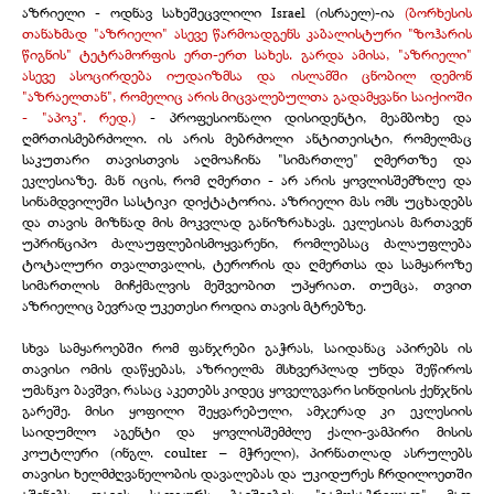
აზრიელი - ოდნავ სახეშეცვლილი Israel (ისრაელ)-ია
(ბორხესის
თანახმად "აზრიელი" ასევე წარმოადგენს კაბალისტური "ზოჰარის
წიგნის" ტეტრამორფის ერთ-ერთ სახეს. გარდა ამისა, "აზრიელი"
ასევე ასოცირდება იუდაიზმსა და ისლამში ცნობილ დემონ
"აზრაელთან", რომელიც არის მიცვალებულთა გადამყვანი საიქიოში
- "აპოკ". რედ.)
- პროფესიონალი დისიდენტი, მეამბოხე და
ღმრთისმებრძოლი. ის არის მებრძოლი ანტითეისტი, რომელმაც
საკუთარი თავისთვის აღმოაჩინა "სიმართლე" ღმერთზე და
ეკლესიაზე. მან იცის, რომ ღმერთი - არ არის ყოვლისშემზლე და
სინამდვილეში სასტიკი დიქტატორია. აზრიელი მას ომს უცხადებს
და თავის მიზნად მის მოკვლად განიზრახავს. ეკლესიას მართავენ
უპრინციპო ძალაუფლებისმოყვარენი, რომლებსაც ძალაუფლება
ტოტალური თვალთვალის, ტერორის და ღმერთსა და სამყაროზე
სიმართლის მიჩქმალვის მეშვეობით უპყრიათ. თუმცა, თვით
აზრიელიც ბევრად უკეთესი როდია თავის მტრებზე.
სხვა სამყაროებში რომ ფანჯრები გაჭრას, საიდანაც აპირებს ის
თავისი ომის დაწყებას, აზრიელმა მსხვერპლად უნდა შეწიროს
უმანკო ბავშვი, რასაც აკეთებს კიდეც ყოველგვარი სინდისის ქენჯნის
გარეშე. მისი ყოფილი შეყვარებული, ამჯერად კი ეკლესიის
საიდუმლო აგენტი და ყოვლისშემძლე ქალი-ვამპირი მისის
კოუტლერი (ინგლ. сoulter – მჭრელი), პირნათლად ასრულებს
თავისი ხელმძღვანელობის დავალებას და უკიდურეს ჩრდილოეთში
აშენებს თავის სადგურს ბავშვების "გამოსაჭრელად" მათ