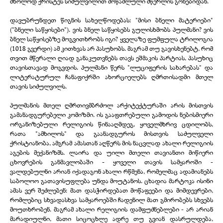
მხოლოდ ქრისტეს სიძულვილით მოწამლული მწერლის გონებიდან.
დავუბრუნდეთ წიგნის სახელწოდებას: "მისი ბნელი მატერიები"
("ბნელი საწყისები"). ვის ბნელ საწყისებს გულისხმობს პულმანი? ვის
ბნელ საწყისებზე მოგვითხრობს იგი? ყველაზე ფუმფულა ტრილოგია
(1018 გვერდი) ამ კითხვას არ პასუხობს. მაგრამ თუ გავისხენებტ, რომ
თვით მწერალი ღიად განაკუთვნებს თავს ეშმაკის პარტიას, პასუხიც
თავისთავად მოგვდის. პულმანი წერს "ლუციფერის სახარებას" და
ლიტერატურულ ჩანაფიქრში ახორციელებს ღმრთისადმი მთელ
თავის სიძულვილს.
პულმანის მთელ ღმრთივმბრძოლ არქიტექტურაში არის მისთვის
გამანადგურებელი კომიზმი. ის გააფთრებული გამოდის ნებისმიერი
ორგანიზებული რელიგიის წინააღმდეგ, ყოველმხრივ ცდილობს,
რათა "ამხილოს" და გაანადგუროს მისთვის საძულველი
ქრისტიანობა, ამგრამ ამასთან აღწერს მის ნაცვლად ახალი რელიგიის
აგების მექანიზმს. ლაირა და უილი მთელი თავიანთი მიწიერი
ცხოვრების განმავლობაში - ყოველი თავის სამყაროში -
ვალდებულნი არიან იქადაგონ ახალი რწმენა, რომელმაც ადამიანებს
საბოლოო გათავისუფლება უნდა მოუტანოს. ცხადია მარტოკა ისინი
ამას ვერ შეძლებენ: მათ დასჭირდებათ მოწაფეები და მიმდევრები,
რომლებიც სხვადასხვა სამყაროებში ჩადენილ მათ გმირობებს სხვებს
მოუთხრობენ. მაგრამ ახალი რელიგიის დამფუძნებლები - არ არიან
მარადიულნი, მათი სიცოცხლე ადრე თუ გვიან დასრულდება,