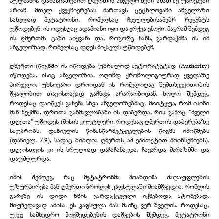
პულმანის დახასიათებით ღმერთის ანგელოზები ამათზე უარესები
არიან. მთელ ქვეყნიერებას მართავს ცეცხლოვანი ანგელოზი
სახელად მეტატრონი, რომელსაც ჩვეულებისამებრ რეგენტს
უწოდებენ. ის ოდესღაც ადამიანი იყო და ერქვა ენოქი, მაგრამ შემდეგ
ის ღმერთმა ცაში აიყვანა და, როგორც ჩანს, გარდაქმნა ის იმ
ანგელოზად, რომელსაც დღეს მიქაელს უწოდებენ.
ღმერთი (წიგნში ის იწოდება უბრალოდ ავტორიტეტად (Authority)
იწოდება. ისიც ანგელოზია, ოღონდ ქრონოლოგიურად ყველაზე
პირველი. უხსოვარი დროიდან ის რომელიღაც შემთხვევითობის
წყალობით თავისთავად გაჩნდა არარაობიდან, ხოლო შემდეგ,
როდესაც დაიწყეს გაჩენა სხვა ანგელოზებმაც, მოიტყუა, რომ ისინი
მან შექმნა. დროთა განმავლობაში ის დაბერდა, რის გამოც "ძველი
დღეთა" უწოდეს (მისის კოუტლერი, როდესაც ღმერთის დაბერებაზე
საუბრობს, დანიელის წინასწარმეტყველების წიგნს იმოწმებს
(დანიელ. 7:9), სადაც ბიბლია ღმერთს ამ ეპითეტით მოიხსენიებს),
დღეისთვის კი ის სრულიად დაჩაჩანაკდა, ჩავარდა მარაზმში და
დაუძლურდა.
იმის შემდეგ, რაც მეტატრონმა მოახდინა ძალაუფლების
უზურპირება მან ღმერთი ბროლის კაფსულაში მოამწყვდია, რომლის
გარეშე ის დიდი ხნის გარდაქცეული იქნებოდა ატომებად.
მიუხედავად ამისა, ეს კაფსულა მას მაინც ვერ შველის. როდესაც,
უკვე სამხედრო მოქმედებების დაწყების შემდეგ, მეტატრონი