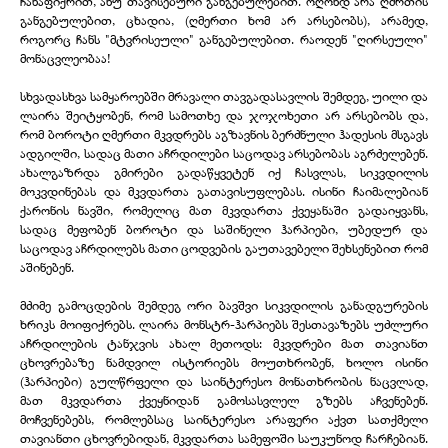
ჩანაფიქრით, ანუ თავისებური განგებულებით. ოღონდ არა ღმრთის
განგებულებით, ცხადია, (ღმერთი ხომ არ არსებობს), არამედ,
როგორც ჩანს "მტვრისეული" განგებულებით. რაოდენ "ღირსეული"
მონაცვლეობაა!
სხვადასხვა სამყაროებში მრავალი თავგადასავლის შემდეგ, უილი და
ლაირა შეიტყობენ, რომ სამოთხე და ჯოჯოხეთი არ არსებობს და,
რომ ბოროტი ღმერთი მკვდრებს აგზავნის ბერძნული ჰადესის მსგავს
ადგილში, სადაც მათი აჩრდილები საცოდავ არსებობას აგრძელებენ.
ახალგაზრდა გმირები გადაწყვეტენ იქ ჩასვლას, სიკვდილის
მოკვდინებას და მკვდართა გათავისუფლებას. ისინი ჩაიმალებიან
ქარონის ნავში, რომელიც მათ მკვდართა ქვეყანაში გადაიყვანს,
სადაც მეფობენ ბოროტი და საშინელი ჰარპიები, უბედურ და
საცოდავ აჩრდილებს მათი ცოდვების გაუთავებელი შეხსენებით რომ
აშინებენ.
მძიმე გამოცდების შემდეგ ორი ბავშვი სიკვდილის განადგურების
ხრიკს მოიფიქრებს. ლაირა მონსტრ-ჰარპიებს შესთავაზებს უძლური
აჩრდილების ტანჯვის ახალ მეთოდს: მკვდრები მათ თავიანთ
ცხოვრებაზე ნამდვილ ისტორიებს მოუთხრობენ, ხოლო ისინი
(ჰარპიები) გულწრფელი და საინტერესო მონათხრობის ნაცვლად,
მათ მკვდართა ქვეყნიდან გამოსასვლელ გზებს აჩვენებენ.
მოჩვენებებს, რომლებსაც საინტერესო არაფერი აქვთ სათქმელი
თავიანთი ცხოვრებიდან, მკვდართა სამეფოში საუკუნოდ ჩარჩებიან.