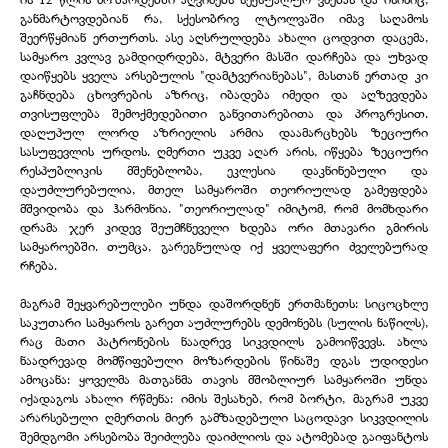
განმარტოვდებიან რა, სქესობრივ ლტოლვაში იმავ საღამოს
შეერწყმიან ერთურთს. ასე აღსრულდება ახალი ცოდვით დაცემა,
სამყარო კვლავ გამდიდრდება, მტვერი მასში დარჩება და უხვად
დაიწყებს ყველა არსებულის "დამტვერიანებას", მასთან ერთად კი
გაჩნდება ცხოვრების აზრიც, იბადება იმედი და აღზევდება
თვისუფლება შემოქმედებითი განვითარებითა და პროგრესით.
დაღუპულ ლორდ აზრიელის არმია დაამარცხებს ზეციური
სასუფევლის ურდოს. ღმერთი უკვე აღარ არის, იწყება ზეციური
რესპუბლიკის მშენებლობა, ეკლესია დაკნინებული და
დაუძლურებულია, მთელ სამყაროში თეორიულად გამეფდება
მშვიდობა და ჰარმონია. "თეორიულად" იმიტომ, რომ მომხდარი
დრამა ჯერ კიდევ შეუმჩნეველი ხდება ორი მთავარი გმირის
სამყაროებში. თუმცა, გარეგნულად იქ ყველაფერი ძველებურად
რჩება.
მაგრამ შეყვარებულები უნდა დაშორდნენ ერთმანეთს: სიცოცხლე
საკუთარი სამყაროს გარეთ აუძლურებს დემონებს (სულის ნაწილს),
რაც მათი პატრონების ნაადრევ სიკვდილს გამოიწვევს. ახლა
ნაადრევად მომწიფებული მოზარდების წინაშე დგას უდიდესი
ამოცანა: ყოველმა მათგანმა თავის მშობლიურ სამყაროში უნდა
იქადაგოს ახალი რწმენა: იმის შესახებ, რომ ბორტი, მაგრამ უკვე
არარსებული ღმერთის მიერ გამზადებული საცოდავი სიკვდილის
შემდგომი არსებობა შეიძლება დაიძლიოს და ატომებად გაიფანტოს