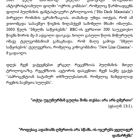
ანტიქრისტიანული ფილმი "ოქროს კომპასი", რომელიც წარმოადგენს
ფილიპ პულმანის ფანტასტიკური ტრილოგიის ("His Dark Materials")
პირველი რომანის ეკრანიზაციას. თამამად უნდა ითქვას, რომ ამ
ვითომცდა საბავშვო წიგნის ნიღაბქვეშ საშინელი შხამი იმალება.
2003 წელს "ბნელმა საწყისებმა" BBC-ის ვერსიით 200 საუკეთესო
წიგნს შორის მე-3 ადგილი დაიკავა. ხოლო გასული წლის მიწურულს
იმავე ტელეკომპანიამ განაცხადა, რომ მალე გამოვა "ბნელი
საწყისების" ტელევერსია, რომელიც კინოკომპანია "New Line Cinema"-
მ გადაიღო.
დღეს ჩვენ ვაქვეყნებთ ვრცელ რეცენზიას პულმანის მთელ
ტრილოგიაზე. რეცენზიის ავტორის დასკვნით: ჩვენ საქმე გვაქვს
"ასპროცენტიან სატანურ თხზულებასთან, რომელიც ნამდვილად
რყვნის ბავშვთა სულებს".
"თქუა უგუნურმან გულსა შინა თჳსსა: არა არს ღმერთი"
(ფსალმ. 13:1).
"როდესაც ადამიანს ღმერთის არა სწამს, ის იჯერებს ყველაფერ
დანარჩენს"