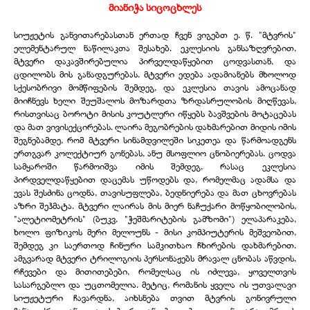
მიანიჭა სიცოცხლეს
სიუჟეტის განვითარებასთან ერთად ჩვენ ვიგებთ ე. წ. "მტვრის"
ელემენტარულ ნაწილაკთა შესახებ. ეკლესიის განსაზღვრებით,
მტვერი დაკავშირებულია პირველდაწყებით ცოდვასთან, და
ცდილობს მის განადგურებას. მტვერი ედება ადამიანებს მხოლოდ
სქესობრივი მომწიფების შემდეგ, და ეკლესია თავის ამოცანად
მიიჩნევს ხელი შეუშალოს მოზარდთა ზრდასრულობის მიღწევას,
რისთვისაც ბოროტი მისის კოუტლერი იწყებს ბავშვების მოტაცებას
და მათ ვივისექცირებას. ლაირა მეგობრების დახმარებით მიდის იმის
შეგნებამდე, რომ მტვერი სინამდვილეში სიკეთეა და წარმოადგენს
ერთგვარ კოლექტიურ გონებას, ანუ მსოფლიო ცნობიერებას. ცოდვა
სამყაროში წარმოიშვა იმის შემდეგ, რასაც ეკლესია
პირდველდაწყებით დაცემას უწოდებს და, რომელმაც ადამსა და
ევას შესძინა ცოდნა, თავისუფლება, ბედნიერება და მათ ცხოვრებას
აზრი შეჰმატა. მტვერი ლაირას მის მიერ ნაჩუქარი მოწყობილობის,
"ალეტიომეტრის" (ბუკვ. "ჭეშმარიტების გამზომი") ელაპარაკება,
ხოლო ფიზიკოს მერი მელოუნს - მისი კომპიუტერის მეშვეობით,
შემდეგ კი საერთოდ ჩინური სამკითხაო ჩხირების დახმარებით.
ამგვარად მტვერი ტრილოგიის პერსონაჟებს მრავალ ცნობას აწვდის,
რჩევები და მითითებები, რომელსაც ის იძლევა, ყოველთვის
სასარგებლო და უცთომელია. მეტიც, რომანის ყველა ის უთვალავი
სიუჟეტური ჩავარდნა, აიხსნება თვით მტვრის გონივრული