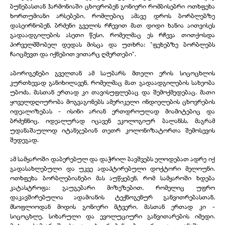
ბუნებასთან ჰარმონიაში ცხოვრობენ გონიერი რომბისებრი ოთხფეხა
ხორთუმიანი არსებები, რომლებიც ამავე დროს ბორბლებზე
დასეირნობენ. ბრძენი გველის რჩევით მათ დიდი ხანია აითვისეს
გადაადგილების ასეთი წესი, რომელმაც ეს რჩევა თითქოსდა
პირველმშობელ დედას მისცა და უთხრა: "ფეხებზე ბორბლებს
ჩაიცმევთ და იქნებით ვითარც ღმერთები".
აბორიგენები გველთან ამ საუბარს მთელი ერის სიცოცხლის
კურთხევად განიხილავენ, რომელმაც მათ გადაადგილების სახეობა
უბოძა, მასთან ერთად კი თავისუფლებაც და შემოქმედებაც. მათი
ყოველდღიურობა მოგვაგონებს ამერიკელი ინდიელების ცხოვრების
იდეალიზებას - ისინი არიან ერთდროულად მიამიტებიც და
ბრძენნიც, იდეალურად იცავენ ეკოლოგიურ ბალანსს, მაგრამ
უდანაშაულოდ იტანჯებიან თეთრ კოლონიზატორთა შემოსევის
შედეგად.
ამ სამყაროში დაბერებულ და დაჭრილ ბავშვებს ელოდებათ ადრე იქ
გადასახლებული და უკვე ადაპტირებული დოქტორი მელოუნი.
ოთხფეხა ბორბლებიანები მას აუწყებენ, რომ სამყაროში ხდება
კატასტროფა: გაუგებარი მიზეზებით, რომელიც უფრო
დაკავშირებულია ადამიანის ტექნოგენურ განვითრებასთან,
მსოფლიოდან მიდის გონიერი მტვერი, მასთან ერთად კი -
სიცოცხლე, სიხარული და ევოლუციური განვითარების იმედი.