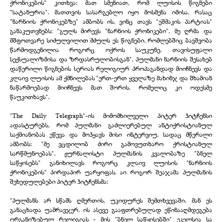
ქრონიკების" კითხვა: მათ სმენიათ, რომ ლუისის წიგნები
"სატანურია". მათთვის სასარგებლო იყო მოსმენა იმისა, რასაც
"ნარნიის ქრონიკებზე" ამბობს ის, ვინც თავს "ეშმაკის პარტიას"
განაკუთვნებს: "გულს მირევს "ნარნიის ქრონიკები". მე ღრმა და
მშფოთვარე სიძულვილით მძულს ეს წიგნები, რომლებშიც ბავშვობა
წარმოდგენილია როგორც ოქროს საუკუნე, თავისუფალი
სექსუალიზმისა და ზრდასრულობისგან". პულმანი ნარნიის შესახებ
დაწერილი წიგნების სერიას რელიგიურ პროპაგანდად მიიჩნევს და
კლაივ ლუისის ამ ქმნილებას "ერთ-ერთ ყველაზე მახინჯ და შხამიან
ნაწარმოებად მიიჩნევს მათ შორის, რომელიც კი ოდესმე
წაუკითხავს".
"The Daily Telegraph"-ის მიმომხილველი პიტერ ჰიტჩენსი
ადასტურებს, რომ პულმანი გაძლიერებულ ანტიქრისტიანულ
საქმიანობას ეწევა და მოჰყავს მისი ინტერვიუ, სადაც მწერალი
ამბობს: "მე ვცდილობ ძირი გამოვუთხარო ქრისტიანულ
სარწმუნოებას". ჟურნალისტი პულმანის კვალობაზე "ბნელ
საწყისებს" განიხილავს როგორც კლაივ ლუისის "ნარნიის
ქრონიკების" პირდაპირ უარყოფას. აი როგორ შეაჯამა პულმანის
შეხედულებები პიტერ ჰიტჩენსმა:
"პულმანს არ სწამს ღმერთის, უკიდურეს შემთხვევაში, მან ეს
განაცხადა უამრავჯერ. ის ასევე გააფთრებულად ეწინააღმდეგება
ორგანიზებულ რელიგიას - მის "ბნელ საწყისებში" ეკელსია სა