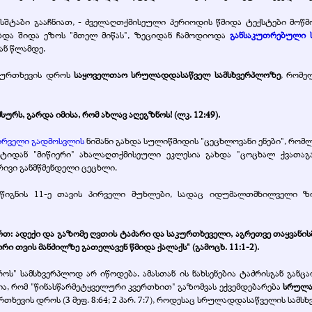
სშტაბი გააჩნიათ, - ძველაღთქმისეული პერიოდის წმიდა ტექსტები მოწმობ
ებდა შიდა ეზოს "მთელ მიწას", ზეციდან ჩამოდიოდა
განსაკუთრებული 
ან წლამდე.
 კურთხევის დროს
საყოველთაო სრულადდასაწველ სამსხვერპლოზე
, რომ
სურს, გარდა იმისა, რომ ახლავ აღეგზნოს! (ლკ. 12:49).
ირველი გადმოსვლის
ნიშანი გახდა სულიწმიდის "ცეცხლოვანი ენები", რო
მენტიდან "მიწიერი" ახალაღთქმისეული ეკლესია გახდა "ცოცხალ ქვათა
ივი განმწმენდელი ცეცხლი.
წიგნის 11-ე თავის პირველი მუხლები, სადაც იდუმალთმხილველი ზ
ართ: ადექი და გაზომე ღვთის ტაძარი და საკურთხეველი, აგრეთვე თაყვანის
ი თვის მანძილზე გათელავენ წმიდა ქალაქს" (გამოცხ. 11:1-2).
როს" სამსხვერპლოდ არ იწოდება, ამასთან ის ნახსენებია ტაძრისგან განც
ა, რომ "წინასწარმეტყველური კვერთხით" გაზომვას ექვემდებარება
სრულა
ხევის დროს (3 მეფ. 8:64; 2 პარ. 7:7), როდესაც სრულადდასაწველის სამ