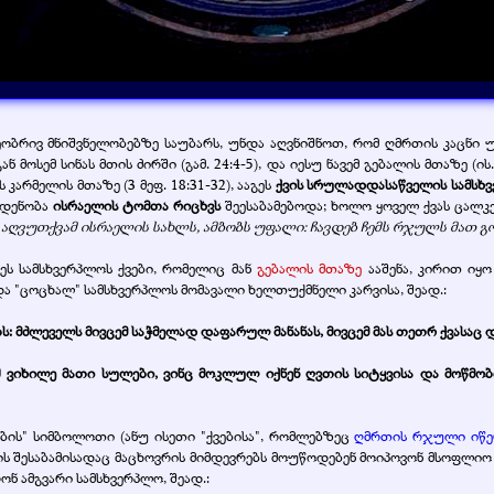
ობრივ მნიშვნელობებზე საუბარს, უნდა აღვნიშნოთ, რომ ღმრთის კაცნი უ
ნ მოსემ სინას მთის ძირში (გამ. 24:4-5), და იესუ ნავემ გებალის მთაზე (ის
არმელის მთაზე (3 მეფ. 18:31-32),
ააგეს
ქვის სრულადდასაწველის სამსხ
აოდენობა
ისრაელის ტომთა რიცხვს
შეესაბამებოდა; ხოლო ყოველ ქვას ცალკ
ომ აღვუთქვამ ისრაელის სახლს, ამბობს უფალი: ჩავდებ ჩემს რჯულს მათ 
ვეს სამსხვერპლოს ქვები, რომელიც მან
გებალის მთაზე
ააშენა, კირით იყ
 "ცოცხალ" სამსხვერპლოს მომავალი ხელთუქმნელი კარვისა, შეად.:
ბს: მძლეველს მივცემ საჭმელად დაფარულ მანანას, მივცემ მას თეთრ ქვასაც და
 ვიხილე მათი სულები, ვინც მოკლულ იქნენ ღვთის სიტყვისა და მოწმობი
ის" სიმბოლოთი (ანუ ისეთი "ქვებისა", რომლებზეც
ღმრთის რჯული იწერ
ის შესაბამისადაც მაცხოვრის მიმდევრებს მოუწოდებენ მოიპოვონ მსოფლიო ს
ონ ამგვარი სამსხვერპლო, შეად.: