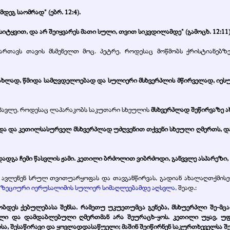
ეგ საომრად" (ებრ. 12:4).
სიტყვით, და არ შეიყვარეს მათი სული, თვით სიკვდილამდე" (გამოცხ. 12:11)
მართავს თავის მსმენელთ მოც. პეტრე, როდესაც მოწმობს ქრისტიანებზ
ახლად, წმიდა სამღვდელოებად და სულიერი მსხვერპლის მწირველად, იესუ
 პავლე, როდესაც ლაპარაკობს
საკუთარი სხეულის
მსხვერპლად შეწირვაზე 
იდა და კეთილსასურველ მსხვერპლად უძღვენით თქვენი სხეული ღმერთს, და 
დგა ჩემი წასვლის ჟამი. კეთილი ბრძოლით ვიბრძოდი, განვვლე ასპარეზი, რწმ
ნაში ავლენენ სრულ თვითუარყოფას და თავგანწირვას, გადიან ახალაღთქმ
ს
ზეციური იერუსალიმის სულიერ სიმაღლეებამდე აღსვლა
,
შეად.:
ობდეს ქებულებასა შენსა. რამეთუ უკუეთუმცა გენება, მსხუერპლი შე-მც
ლი და დამდაბლებული ღმერთმან არა შეურაცხ-ყოს. კეთილი უყავ, უფა
ა, შესაწირავი და ყოვლადდასაწუელი; მაშინ შეიწირნენ საკურთხეველსა შენს