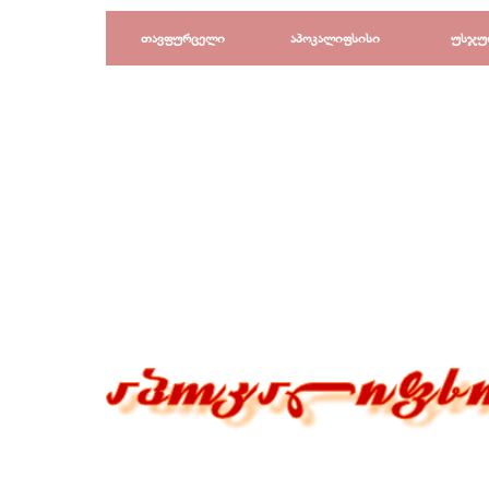
Перейти к контенту
თავფურცელი
აპოკალიფსისი
უსჯუ