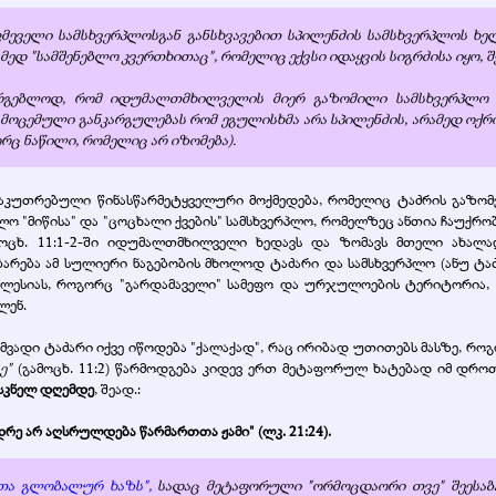
აკმეველი სამსხვერპლოსგან განსხვავებით სპილენძის სამსხვერპლოს ხ
 "სამშენებლო კვერთხითაც", რომელიც ექვსი იდაყვის სიგრძისა იყო, შეად.
არგებლოდ, რომ იდუმალთმხილველის მიერ გაზომილი სამსხვერპლო 
ი მოცემული განკარგულებას რომ ეგულისხმა არა სპილენძის, არამედ ოქრ
რც ნაწილი, რომელიც არ იზომება).
ნსაკუთრებული წინასწარმეტყველური მოქმედება, რომელიც ტაძრის გაზომ
ლო "მიწისა" და "ცოცხალი ქვების" სამსხვერპლო, რომელზეც ანთია ჩაუქრო
მოცხ. 11:1-2-ში იდუმალთმხილველი ხედავს და ზომავს მთელი ახალაღ
ბარება ამ სულიერი ნაგებობის მხოლოდ ტაძარი და სამსხვერპლო (ანუ ტა
ეკლესიას, როგორც "გარდამაველი" სამეფო და ურჯულოების ტერიტორია, 
ლენ.
ადი ტაძარი იქვე იწოდება "ქალაქად", რაც ირიბად უთითებს მასზე, როგო
ვე"
(გამოცხ. 11:2) წარმოდგება კიდევ ერთ მეტაფორულ ხატებად იმ დრ
ასკნელ დღემდე
, შეად.:
დრე არ აღსრულდება წარმართთა ჟამი" (ლკ. 21:24).
თა გლობალურ ხაზს",
სადაც მეტაფორული "ორმოცდაორი თვე" შეესაბა