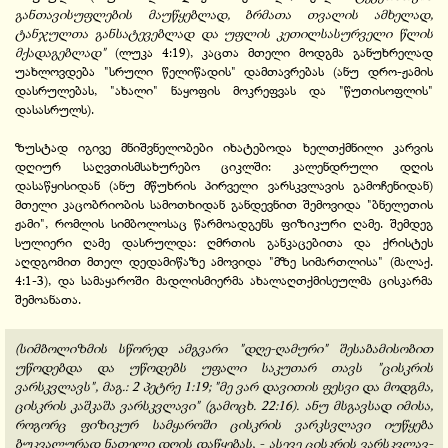
განთავისუფლების მაუწყებლად, ბრმათა თვალის ამხელად,
ტანჯულთა განსატევებლად და უფლის კეთილსასურველი წლის
მქადაგებლად"
(ლუკა 4:19), კაცთა მთელი მოდგმა განუხრელად
უახლოვდება "სრული წელიწადის" დამთავრებას (ანუ დრო-ჟამის
დასრულებას, "ახალი" ნაყოფის მოკრეფვას და "წუთისოფლის"
დასასრულს).
ზუსტად იგივე მნიშვნელობები იხატებოდა ხელთქმნილი კარვის
დღიურ საღვთისმსახურებო ციკლში: კალენდრული დღის
დასაწყისიდან (ანუ მწუხრის პირველი ვარსკვლავის გამოჩენიდან)
მთელი კაცობრიობის სამოთხიდან განდევნით შემოვიდა "ბნელეთის
ჟამი", რომლის სიმბოლოსაც წარმოადგენს ფიზიკური ღამე. შემდეგ
სულიერი ღამე დასრულდა: ღმრთის განკაცებითა და ქრისტეს
აღდგომით მთელ დედამიწაზე ამოვიდა "მზე სიმართლისა" (მალაქ.
4:1-3), და სამაყაროში მადლისმიერმა ახალაღთქმისეულმა ცისკარმა
შემოანათა.
(სიმბოლიზმის სწორედ ამგვარი "დღე-ღამური" შესაბამისობით
უწოდებდა და უწოდებს უფალი საკუთარ თავს "ცისკრის
ვარსკვლავს", მაგ.: 2 პეტრე 1:19; "მე ვარ დავითის ფესვი და მოდგმა,
ცისკრის კაშკაშა ვარსკვლავი" (გამოცხ. 22:16). ანუ მსგავსად იმისა,
როგორც ფიზიკურ სამყაროში ცისკრის ვარკსვლავი იუწყება
ბუკვალურად ნათელი დღის დაწყებას, - ასევე ცისკრის ვარსკვლავ-