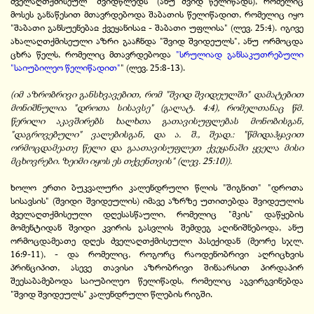
ძველაღთქმისეულ "შვიდწლედს" (ანუ შვიდ წელიწადს), რომელიც
მოსეს განაწესით მთავრდებოდა შაბათის წელიწადით, რომელიც იყო
"შაბათი განსუენებაჲ ქვეყანისაჲ - შაბათი უფლისა" (ლევ. 25:4). იგივე
ახალაღთქმისეული აზრი გააჩნდა "შვიდ შვიდეულს", ანუ ორმოცდა
ცხრა წელს, რომელიც მთავრდებოდა
"სრულიად განსაკუთრებული
"საიუბილეო წელიწადით"
" (ლევ. 25:8-13).
(იმ აზრობრივი განსხვავებით, რომ "შვიდ შვიდეულში" დამატებით
მონიშნულია "დროთა სისავსე" (გალატ. 4:4), რომელთანაც წმ.
წერილი აკავშირებს ხალხთა გათავისუფლებას მონობისგან,
"დაგროვებული" ვალებისგან, და ა. შ., შეად.: "წმიდაჰყავით
ორმოცდამეათე წელი და გაათავისუფლეთ ქვეყანაში ყველა მისი
მცხოვრები. ზეიმი იყოს ეს თქვენთვის" (ლევ. 25:10)).
ხოლო ერთი ბუკვალური კალენდრული წლის "შიგნით" "დროთა
სისავსის" (შვიდი შვიდეულის) იმავე აზრზე უთითებდა შვიდეულის
ძველაღთქმისეული დღესასწაული, რომელიც "მკის" დაწყების
მომენტიდან შვიდი კვირის გასვლის შემდეგ აღინიშნებოდა, ანუ
ორმოცდამეათე დღეს ძველაღთქმისეული პასექიდან (მეორე სჯლ.
16:9-11), - და რომელიც, როგორც რაოდენობრივი აღრიცხვის
პრინციპით, ასევე თავისი აზრობრივი შინაარსით პირდაპირ
შეესაბამებოდა საიუბილეო წელიწადს, რომელიც აგვირგვინებდა
"შვიდ შვიდეულს" კალენდრული წლების რიგში.