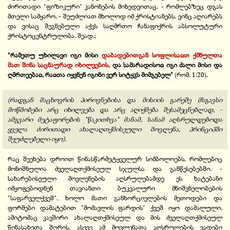
ძირითადი "ფიზიკური" კანონების მიხედვითაც, - რომლებზეც დგას
მთელი სამყარო, - შეუძლიათ მხოლოდ იმ ქრისტიანებს, ვინც აღიარებს
და ვისაც შეგნებული აქვს საღმრთო ჩანაფიქრის აბსოლუტური
ქრისტოცენტრულობა, შეად.:
"რამეთუ უხილავი იგი მისი
დაბადებითგან სოფლისაჲთ ქმნულთა
მათ შინა საცნაურად იხილვების,
და სამარადისოჲ იგი ძალი მისი და
ღმრთეებაჲ, რაჲთა იყვნენ იგინი ვერ სიტყჳს მიმგებელ"
(რომ. 1:20).
(რადგან მაცხოვრის პიროვნებისა და მისიის გარეშე მსგავსი
მოწმობები არც იხილვება და არც აღიქმება შესამეცნებლად, -
ამგვარი მეტაფორების "წაკითხვა" მანამ, სანამ აღსრულდებოდა
ყველა ძირითადი ახალაღთქმისეული მოვლენა, პრინციპში
შეუძლებელი იყო).
რაც შეეხება დროით წინასწარმეტყველურ სიმბოლოებს, რომლებიც
მონიშნულია ძველაღთქმისეულ სჯულსა და განწესებებში, -
სახარებისეული მოვლენების აღსრულებამდე ეს ხატებანი
იმყოფებოდნენ თავიანთი ბუკვალური მნიშვნელობების
"საფარველქვეშ", ხოლო მათი განხორციელების მეთოდები და
ფორმები დამატებით "მომავლის ფარდის" ქვეშ იყო დამალული.
ამიტომაც კავშირი ახალაღთქმისეულ და მის ძველაღთქმისეულ
წინასახეთა შორის, ასევე ამ მოვლენათა აღსრულების ვადები