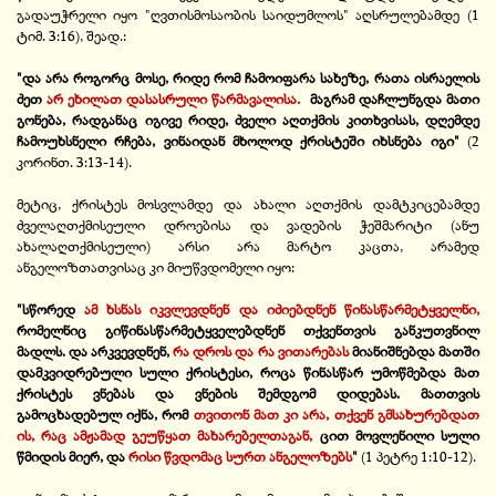
გადაუჭრელი იყო "ღვთისმოსაობის საიდუმლოს" აღსრულებამდე (1
ტიმ. 3:16), შეად.:
"და არა როგორც მოსე, რიდე რომ ჩამოიფარა სახეზე, რათა ისრაელის
ძეთ
არ ეხილათ დასასრული წარმავალისა.
მაგრამ დაჩლუნგდა მათი
გონება, რადგანაც იგივე რიდე, ძველი აღთქმის კითხვისას, დღემდე
ჩამოუხსნელი რჩება, ვინაიდან მხოლოდ ქრისტეში იხსნება იგი"
(2
კორინთ. 3:13-14).
მეტიც, ქრისტეს მოსვლამდე და ახალი აღთქმის დამტკიცებამდე
ძველაღთქმისეული დროებისა და ვადების ჭეშმარიტი (ანუ
ახალაღთქმისეული) არსი არა მარტო კაცთა, არამედ
ანგელოზთათვისაც კი მიუწვდომელი იყო:
"სწორედ
ამ ხსნას იკვლევდნენ და იძიებდნენ წინასწარმეტყველნი,
რომელნიც გიწინასწარმეტყველებდნენ თქვენთვის განკუთვნილ
მადლს. და არკვევდნენ,
რა დროს და რა ვითარებას
მიანიშნებდა მათში
დამკვიდრებული სული ქრისტესი, როცა წინასწარ უმოწმებდა მათ
ქრისტეს ვნებას და ვნების შემდგომ დიდებას. მათთვის
გამოცხადებულ იქნა, რომ
თვითონ მათ კი არა, თქვენ გმსახურებდათ
ის, რაც ამჟამად გეუწყათ მახარებელთაგან,
ცით მოვლენილი სული
წმიდის მიერ, და
რისი წვდომაც სურთ ანგელოზებს
"
(1 პეტრე 1:10-12).