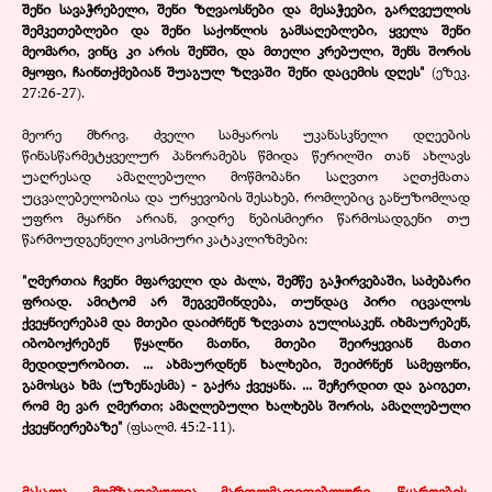
შენი სავაჭრებელი, შენი ზღვაოსნები და მესაჭეები, გარღვეულის
შემკეთებლები და შენი საქონლის გამსაღებლები, ყველა შენი
მეომარი, ვინც კი არის შენში, და მთელი კრებული, შენს შორის
მყოფი, ჩაინთქმებიან შუაგულ ზღვაში შენი დაცემის დღეს"
(ეზეკ.
27:26-27).
მეორე მხრივ, ძველი სამყაროს უკანასკნელი დღეების
წინასწარმეტყველურ პანორამებს წმიდა წერილში თან ახლავს
უაღრესად ამაღლებული მოწმობანი საღვთო აღთქმათა
უცვალებელობისა და ურყევობის შესახებ, რომლებიც განუზომლად
უფრო მყარნი არიან, ვიდრე ნებისმიერი წარმოსადგენი თუ
წარმოუდგენელი კოსმიური კატაკლიზმები:
"ღმერთია ჩვენი მფარველი და ძალა, შემწე გაჭირვებაში, საძებარი
ფრიად. ამიტომ არ შეგვეშინდება, თუნდაც პირი იცვალოს
ქვეყნიერებამ და მთები დაიძრნენ ზღვათა გულისაკენ. იხმაურებენ,
იბობოქრებენ წყალნი მათნი, მთები შეირყევიან მათი
მედიდურობით. ... ახმაურდნენ ხალხები, შეიძრნენ სამეფონი,
გამოსცა ხმა (უზენაესმა) - გაქრა ქვეყანა. ... შეჩერდით და გაიგეთ,
რომ მე ვარ ღმერთი; ამაღლებული ხალხებს შორის, ამაღლებული
ქვეყნიერებაზე"
(ფსალმ. 45:2-11).
მასალა მომზადებულია მართლმადიდებლური
.
წყაროების
.