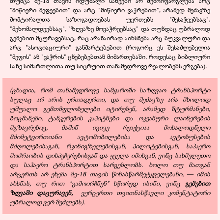
თუმცა მე-18 თავის იდუმალი სახეები არ შემოიფარგლება არც
"მიწიერი მეფეებით" და არც "მიწიერი ვაჭრებით", არამედ მეძავზე
მომტირალთა საზოგადოებას უერთებს "მესაჭეებსაც",
"მეხომალდეებსაც", "ზღვაზე მოვაჭრეებსაც" და თუნდაც უბრალოდ
გემებით მცურავებსაც, რაც არანაირად აიხსნება არც ბუკვალური და
არც "ასოციაციური" განმარტებებით (როგორც ეს შესაძლებელია
"მეფის" ან "ვაჭრის" ცნებებებთან მიმართებაში, როდესაც ბიბლიური
სახე სიმართლითა თუ სიცრუით თანამედროვე რეალობებს ერგება).
(ცხადია, რომ თანამედროვე სამყაროში საზღვაო ტრანსპორტი
სულაც არ არის ერთადერთი, და თუ მეძავზე არა მხოლოდ
უშუალო გემთმფლობელები იტირებენ, არამედ შტურმანები,
ბოცმანები, ტანკერების კაპიტნები და ოკეანური ლაინერების
მგზავრებიც, მაშინ იგივე რეაქციაა მოსალოდნელი
მძიმეტვირთიანი ავტომობილებისა და ავტობუსების
მძღოლებისაგან, რკინიგზელებისგან, პილოტებისგან, საჰაერო
მოძრაობის დისპეჩერებისგან და ყველა იმისგან, ვინც სახმელეთო
და საჰაერო ტრანსპორტით სარგებლობს. ხოლო თუ მათგან
არცერთს არ ეხება მე-18 თავის წინასწარმეტყველებანი, — იმის
ახსნას, თუ რით "გამოირჩნენ" სწორედ ისინი, ვინც
გემებით
ზღვაში დაცურავენ,
ვერცერთი თვითნასწავლი კომენტატორი
უბრალოდ ვერ შეძლებს).