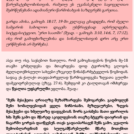
წარუმატებლობისთვის, რამეთუ ეს უკანასკნელი საყოველთაო
შეძრწუნებანი ადამიანური წარმოსახვის საზღვრებს გარეთაა.
გარდა ამისა, გამოცხ. 18:17, 19-ში კვლავაც ცხადდება, რომ ძველი
სამყაროს საბოლოო დაცემა უსწრაფესად აღსრულდება,
სიტყვასიტყვით, "ერთ საათში" (შეად. – გამოცხ. 3:10, 14:6, 7, 17:12),
ისე რომ გამოფხიზლებისა და სინანულისთვის დრო არც ერთ
ურწმუნოს არ შერჩება).
ასეა თუ ისე, სავსებით ნათელია, რომ გამოცხადების წიგნის მე-18
თავში გრძელდება და მთავრდება დიდ ტვიროსზე გლოვის
ძველაღთქმისეული სახეები ეზეკიელ წინასწარმეტყველის წიგნიდან,
სადაც ეს ქალაქი თავდაპირველად წარმოგვიდგება ზღვათა გულში
დამკვიდრებულად (ეზეკ. 27:4), შემდგომ კი ტალღთაგან იმსხვრევა
და
წყალთა უფსკრულში
ეფლობა, შეად.:
"შენს მესაჭეთა ღრიალზე შეზანზარდება შემოგარენი. გადმოვლენ
შენი ხომალდებიდან ყველა ნიჩბოსანი, მეზღვაურები, ზღვის
მესაჭეები და ხმელეთზე დადგებიან. შორს გაისმება მათი ყვირილის
ხმა შენს გამო და მწარედ აკივლდებიან; თავზე მტვერს დაიყრიან და
ნაცარში გორვას დაიწყებენ. თავს გადაიპარსავენ შენს გამო, ჯვალოს
შემოიბლარდნიან და სულგამწარებულნი მწარე მოთქმით