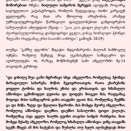
მოშორებით
რჩება,
ხილული სამყაროს ნგრევას
აღიქვამს როგორც
საყოველთაო კატასტროფას, რომლის შედეგადაც ისინი კარგავენ
ყველაფერს, რაც მათ არა მხოლოდ არსებობის, არამედ
უმრავალფეროვანესი წარმავალი ფასეულობებით გამდიდრების
საშუალებას აძლევდათ (შეად. –
"ვაი, ვაი, დიდო ქალაქო, რომლის
ძვირფასეულობითაც დამდიდრდა ყველა, ვისაც ხომალდი ჰქონდა
ზღვაში: რადგანაც ერთ საათში აოხრდა",
გამოცხ. 18:19).
თუმცა "განზე დგომის" მსგავსი მდგომარეობა ძალიან ხანმოკლე
იქნება, რამეთუ შემდეგ მოვა უკანასკნელი სამსჯავრო და
აღსრულდება ის, რაზეც მოწმობდნენ სამი ანგელოზნი მე-14
თავიდან, კერძოდ:
"და ვიხილე შუა ცაში მფრინავი სხვა ანგელოზი, რომელსაც ჰქონდა
მარადიული სახარება მიწის მკვიდრთათვის, რათა ეხარებინა
ყოველი ტომისა და ხალხის, ენისა და ერისათვის. და ხმამაღლა
ამბობდა: გეშინოდეთ ღვთისა და დიდება მიაგეთ მას, რადგანაც
მოვიდა მისი სამსჯავროს ჟამი; თაყვანი ეცით მას, რომელმაც შექმნა
ცა და მიწა, ზღვა და წყალთა წყარონი. მას მოჰყვა მეორე ანგელოზი,
რომელიც ამბობდა: დაემხო, დაემხო ბაბილონი, დიდი ქალაქი,
რომელმაც ასვა ყველა ხალხს ღვინო თავისი სიძვის რისხვისა. მათ
მოჰყვა მესამე ანგელოზი, რომელიც ხმამაღლა ამბობდა: ვინც თაყვანს
სცემს მხეცს ან მის ხატებას და შუბლსა თუ ხელს აღიბეჭდავს მისი