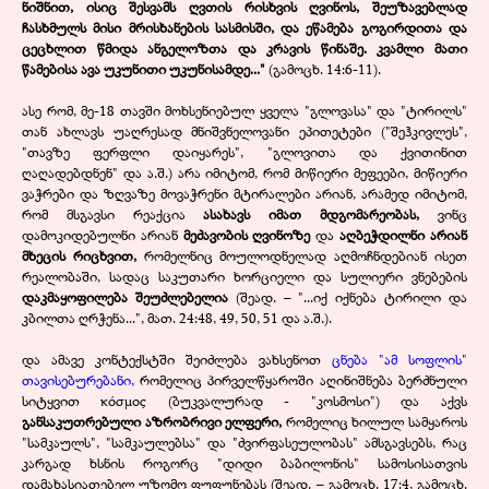
ნიშნით, ისიც შესვამს ღვთის რისხვის ღვინოს, შეუზავებლად
ჩასხმულს მისი მრისხანების სასმისში, და ეწამება გოგირდითა და
ცეცხლით წმიდა ანგელოზთა და კრავის წინაშე. კვამლი მათი
წამებისა ავა უკუნითი უკუნისამდე..."
(გამოცხ. 14:6-11).
ასე რომ, მე-18 თავში მოხსენიებულ ყველა "გლოვასა" და "ტირილს"
თან ახლავს უაღრესად მნიშვნელოვანი ეპითეტები ("შეჰკივლეს",
"თავზე ფერფლი დაიყარეს", "გლოვითა და ქვითინით
ღაღადებდნენ" და ა.შ.) არა იმიტომ, რომ მიწიერი მეფეები, მიწიერი
ვაჭრები და ზღვაზე მოვაჭრენი მტირალები არიან, არამედ იმიტომ,
რომ მსგავსი რეაქცია
ასახავს იმათ მდგომარეობას,
ვინც
დამოკიდებულნი არიან
მეძავობის ღვინოზე
და
აღბეჭდილნი არიან
მხეცის რიცხვით,
რომელნიც მოულოდნელად აღმოჩნდებიან ისეთ
რეალობაში, სადაც საკუთარი ხორციელი და სულიერი ვნებების
დაკმაყოფილება შეუძლებელია
(შეად. – "...იქ იქნება ტირილი და
კბილთა ღრჭენა...", მათ. 24:48, 49, 50, 51 და ა.შ.).
და ამავე კონტექსტში შეიძლება ვახსენოთ
ცნება "ამ სოფლის"
თავისებურებანი,
რომელიც პირველწყაროში აღინიშნება ბერძნული
სიტყვით κόσμος (ბუკვალურად - "კოსმოსი") და აქვს
განსაკუთრებული აზრობრივი ელფერი,
რომელიც ხილულ სამყაროს
"სამკაულს", "სამკაულებსა" და "ძვირფასეულობას" ამსგავსებს, რაც
კარგად ხსნის როგორც "დიდი ბაბილონის" სამოსისათვის
დამახასიათებელ უზომო ფუფუნებას (შეად. – გამოცხ. 17:4, გამოცხ.