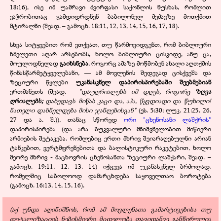
18:16), ისე იმ უამრავი ძვირფასი საქონლის ნუსხას, რომლით
ვაჭრობითაც გამდიდრდნენ ბაბილონელ მეძავზე მოთქმით
მტირალნი (შეად. – გამოცხ. 18:11, 12, 13, 14, 15, 16, 17, 18).
სხვა სიტყვებით რომ ვთქვათ, თუ წარმოვიდგენთ, რომ ბიბლიური
ხმელეთი აღარ არსებობს, ხოლო ბიბლიური ცისკიდე, ანუ ცა,
მოულოდნელად
გაიხსნება
, როგორც ამაზე მოწმობენ ახალი აღთქმის
წინასწარმეტყველებანი, — ამ მოვლენის შედეგად ცისქვეშა და
ზეციური წყლები
უკანასკნელ დაპირისპირებაში შეებმებიან
ერთმანეთს (შეად. –
"
დაუღრიალებს იმ დღეს, როგორც
ზღვა
ღრიალებს;
დახედავს მიწას კაცი და, აჰა, წყვდიადი და წუხილი!
ნათელი დაბნელდება მისი ჯანღებისგან
"
(ეს. 5:30; ლუკ. 21:25, 26,
27 და ა. შ.)), თანაც სწორედ
ორი "ცხენოსანი ლაშქრის"
დაპირისპირება (და არა ბუკვალური მნიშვნელობით მიწიერი
არმიების შეტაკება, რომლებიც ერთი მხრივ შეიარაღებულნი არიან
ტანკებით, ვერტმფრენებითა და ბალისტიკური რაკეტებით, ხოლო
მეორე მხრივ - მაცხოვრის ცხენოსანთა ზეციური ლაშქარი, შეად. –
გამოცხ. 19:11, 12, 13, 14) იქცევა იმ უკანასკნელ ბრძოლად,
რომელშიც საბოლოოდ დამარცხდება საყოველთაო ბოროტება
(გამოცხ. 16:13, 14, 15, 16).
(აქ უნდა აღინიშნოს, რომ ამ მოვლენათა გამარტივებისა თუ
დეტალიზაციის ნებისმიერი მცდელობა თავიდანვე განწირულია