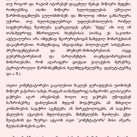
თუ როგორ და რატომ იტირებენ დაცემულ მეძავს მიწიერი მეფენი,
რომლებშიც ისინი მიწიერი ხელისუფლების უშუალო
წარმომადგენლებს გულისხმობენ; და მხოლოდ იმისი განსაზღვრა
უჭირთ, თუ ხელისუფლებრივი უფლებამოსილების რომელ
საფეხურამდე შეიძლება გავრცელდეს ცნება "მეფე" ამა თუ იმ
თანამედროვე მმართველის ხსენებისას (თანაც ეს საკითხი
აქტუალურია არა იმდენად მცირერიცხოვან ნამდვილ მონარქებთან
დაკავშირებით, რამდენადაც სხვადასხვა პოლიტიკურ სისტემათა
პრეზიდენტებთან და პრემიერ-მინისტრებთან, ასევე
გუბერნატორებთან და პარლამენტის თავმჯდომარეებთან
მიმართებაში, რომ აღარაფერი ვთქვათ ქალაქების მერებზე,
ტერიტორიული წარმონაქმნების ხელმძღვანელებზე, დეპუტატებზე
და ა. შ.).
ასეთი კომენტატორები გაცილებით ნაკლებ ყურადღებას უთმობენ
მიწიერ ვაჭართა სახეს, რადგან თანამედროვე სამყაროში კლასიკური
ვაჭრები აღარ არსებობენ, ხოლო თუ ვაჭრებს უწოდებენ
ბაზრობებზე დახლებთან მდგომ მოვაჭრეებს, ან მსხვილი
კომპანიების სავაჭრო აგენტებს, ან მარკეტოლოგებს, ან სავაჭრო
ქსელების აქციების მფლობელებს, მსმენელებმა შეიძლება ეჭვი
შეიტანონ და ზურგი აქციონ ასეთ "კომენტატორს" მისი აშკარა
შეუსაბამობების გამო.