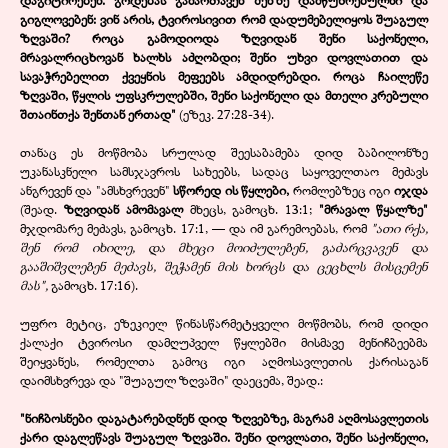
დაგიტირებენ. გოდებას გამართავენ შენზე დამწუხრებულნი და
გიგლოვებენ: ვინ არის, ტვიროსივით რომ დადუმებელიყოს შუაგულ
ზღვაში? როცა გამოდიოდა ზღვიდან შენი საქონელი,
მრავალრიცხოვან ხალხს აძღობდი; შენი უხვი დოვლათით და
სავაჭრებელით ქვეყნის მეფეებს ამდიდრებდი. როცა ჩაილეწე
ზღვაში, წყლის უფსკრულებში, შენი საქონელი და მთელი კრებული
შთაინთქა შენთან ერთად"
(ეზეკ. 27:28-34).
თანაც ეს მოწმობა სრულად შეესაბამება დიდ ბაბილონზე
უკანასკნელი სამსჯავროს სახეებს, სადაც საყოველთაო მეძავს
ანგრევენ და "ამსხვრევენ"
სწორედ ის წყლები,
რომლებზეც იგი
იჯდა
(შეად.
ზღვიდან ამომავალ
მხეცს, გამოცხ. 13:1;
"მრავალ წყალზე"
მჯდომარე მეძავს, გამოცხ. 17:1, — და იმ გარემოებას, რომ
"ათი რქა,
შენ რომ იხილე, და მხეცი მოიძულებენ, გაძარცვავენ და
გააშიშვლებენ მეძავს, შეჭამენ მის ხორცს და ცეცხლს მისცემენ
მას",
გამოცხ. 17:16).
უფრო მეტიც, ეზეკიელ წინასწარმეტყველი მოწმობს, რომ დიდი
ქალაქი ტვიროსი დამღუპველ წყლებში მისმავე მენიჩბეებმა
შეიყვანეს, რომელთა გამოც იგი აღმოსავლეთის ქარისაგან
დაიმსხვრევა და "შუაგულ ზღვაში" დაეცემა, შეად.:
"ნიჩბოსნები დაგატარებდნენ დიდ ზღვებზე, მაგრამ აღმოსავლეთის
ქარი დაგლეწავს შუაგულ ზღვაში. შენი დოვლათი, შენი საქონელი,