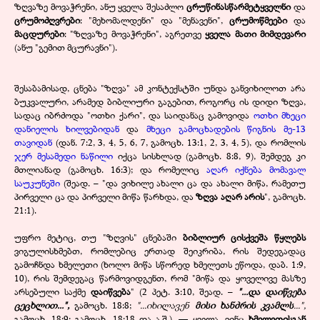
ზღვაზე მოვაჭრენი, ანუ ყველა შესაძლო
ცრუწინასწარმეტყველნი
და
ცრუმოძღვრები
: "მეხომალდენი" და "მენავენი",
ცრუმოწმეები
და
მაცდურები
: "ზღვაზე მოვაჭრენი", აგრეთვე
ყველა მათი მიმდევარი
(ანუ "გემით მცურავნი").
შესაბამისად, ცნება "ზღვა" ამ კონტექსტში უნდა განვიხილოთ არა
ბუკვალური, არამედ ბიბლიური გაგებით, როგორც ის დიდი ზღვა,
სადაც იბრძოდა "ოთხი ქარი", და საიდანაც გამოვიდა
ოთხი მხეცი
დანიელის ხილვებიდან
და
მხეცი გამოცხადების წიგნის მე-13
თავიდან
(დან. 7:2, 3, 4, 5, 6, 7, გამოცხ. 13:1, 2, 3, 4, 5), და რომლის
ჯერ მესამედი ნაწილი
იქცა სისხლად (გამოცხ. 8:8, 9), შემდეგ კი
მთლიანად (გამოცხ. 16:3); და რომელიც
აღარ იქნება მომავალ
საუკუნეში
(შეად. – "და ვიხილე ახალი ცა და ახალი მიწა, რამეთუ
პირველი ცა და პირველი მიწა წარხდა, და
ზღვა აღარ არის
", გამოცხ.
21:1).
უფრო მეტიც, თუ "ზღვის" ცნებაში
ბიბლიურ ცისქვეშა წყლებს
ვიგულისხმებთ, რომლებიც ერთად შეიკრიბა, რის შედეგადაც
გამოჩნდა ხმელეთი (ხოლო მიწა სწორედ ხმელეთს ეწოდა, დაბ. 1:9,
10), რის შემდეგაც წარმოვიდგენთ, რომ "მიწა და ყოველივე მასზე
არსებული საქმე
დაიწვება
" (2 პეტ. 3:10, შეად. –
"...და დაიწვება
ცეცხლით...",
გამოცხ. 18:8;
"...იხილავენ
მისი ხანძრის კვამლს
...",
გამოცხ. 18:9; გამოცხ. 18:18 და ა.შ.), — ყველა, ვინც
ხმელეთისგან