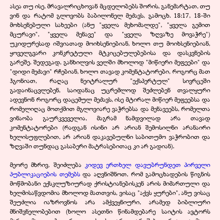
ასეა თუ ისე, მრავალრიცხოვან მცდელობებს შორის, განემარტათ, თუ
ვინ და რატომ გლოვობს ბაბილონელ მეძავს, გამოცხ. 18:17, 18-ში
მოხსენებული სახეები (ანუ "ყველა მეხომალდე", "ყველა გემით
მცურავი", "ყველა მენავე" და "ყველა ზღვაზე მოვაჭრე")
უკიდურესად იშვიათად მოიხსენიებიან, ხოლო თუ მოიხსენიებიან,
ყოველგვარი კონკრეტული მტკიცებულებებისა და დასკვნების
გარეშე. შედეგად, განხილვის ველში მხოლოდ "მიწიერი მეფეები" და
"დიდი მეძავი" რჩებიან, ხოლო თავად კომენტატორები, როგორც მათ
ჰგონიათ, რაღაც ნეიტრალურ "ექსპერტულ" სივრცეში
გადაინაცვლებენ, საიდანაც უცრემლოდ შეძლებენ თვალყური
ადევნონ როგორც დაცემულ მეძავს, ისე მტირალ მიწიერ მეფეებსა და
რომელიღაც მოთქმით მგლოვიარე ვაჭრებსა და მენავეებს, რომელთა
ვინაობა გაურკვეველია, მაგრამ ნამდვილად არა თავად
კომენტატორები (რადგან ისინი არ არიან შემოსილნი არანაირი
ხელისუფლებით, არ არიან დაკავებულნი საბითუმო ვაჭრობით და
ზღვაში თუნდაც გასაბერი მატრასებითაც კი არ გადიან).
მეორე მხრივ, შეიძლება
კიდევ ერთხელ დავუბრუნდეთ პირველი
პუბლიკაციების თემებს
და აღვნიშნოთ, რომ გამოცხადების წიგნის
მოწმობანი ექსკლუზიურად ქრისტიანებისკენ არის მიმართული და
ხელმისაწვდომია მხოლოდ მათთვის, ვისაც "აქვს ყურები", ანუ ვისაც
შეუძლია იაზროვნოს არა ამქვეყნიური, არამედ ბიბლიური
მნიშვნელობებით (ხოლო ასეთნი წინამდებარე საიტის ავტორს