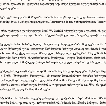
აქ არის ლაპარაკი, ყველაზე სავარაუდოდ, მოციქულები იგულისხმებიან;
საფუძვლებით.
ბი ვერ პოულობს წინაღობას პაპიასის πρεσβύτεροι გააიგივოს ἀπόστολοι-თან.
λουθηκότων ὁμολογεῖ παρειληφέναι, Ἀριστίωνος δὲ και τοῦ πρεσβυτέρου Ἰωάνν
ავშირის უახლესი უარმყოფელი Prof. W. Larfeld იძულებულია აღიაროს ის ფაქ
რად (πρεσβύτερος) და ასიაში სახელგანთქმული იყო, როგორც πρεσβύτερος 
ეტყველებს მისავ სასარგებლოდ. ხოლო თუ მხედველობაში მივიღებთ იმას,
ლგვარი შესაძლებლობა ყოველივე წარმოეჩინა სრული სიცხადით, მაგრამ 
აპიასი იყო მოციქულთა თვითმხილველი, სრულიად უფასურია, რადგან ამისთ
დგომი საუკუნის ისტორიისთვის. შეიძლება კიდევ შევნიშნოთ, რომ ევსე
სს მოციქულთა მოწაფედ (აპოლინარი ლაოდიკიელი, ანდრია კესარიელი, მაქს
გვაძლევს მკაფიო ცნობებს მისდამი პაპიასის დამოკიდებულების შესახებ. მაგ
ალში წერს: "შემდგომი მსჯელობა ამ ღვთითშთაგონებულ წიგნზე სრული
ირილემ, და კიდევ უფრო ძველებმა: პაპიასმა, ირინეოსმა, მეთოდემ და ი
 რიგს. ანდრია კესარიელის მოწმობას უდიდესი ფასეულობა გააჩნია, რადგა
უფრო გვიანდელ დროშიც მოიპოვება.
მრტებაში ის პაპიასს ბუკვალურადაც კი ციტირებს. "და პაპიასი ამბ
ლება მისცა და დაავალა კარგი უფროსობა"; მაგრამო, ამბობს შემდეგ, "მოხ