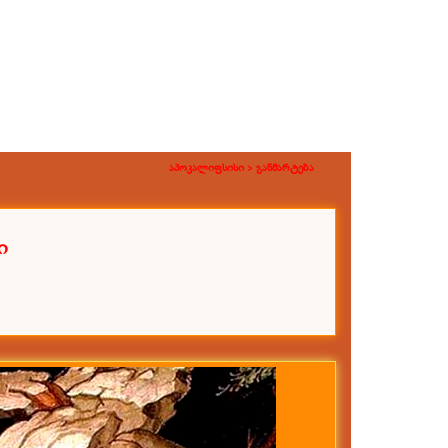
აპოკალიფსისი >
განმარტება
ი