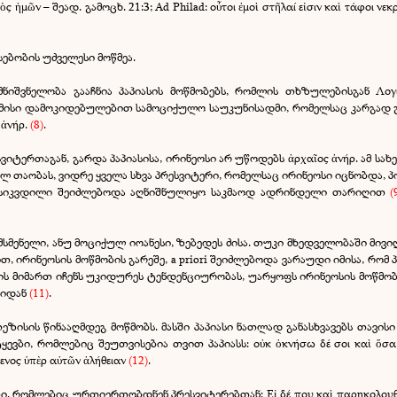
εὸς ἡμῶν – შეად. გამოცხ. 21:3; Ad Philad: οὖτοι ἐμοὶ στῆλαί εἰσιν καὶ τάφοι ν
ებობის უძველესი მოწმეა.
იშვნელობა გააჩნია პაპიასის მოწმობებს, რომლის თხზულებისგან Λογ
ა მისი დამოკიდებულებით სამოციქულო საუკუნისადმი, რომელსაც კარგად გა
 ἀνήρ.
(8)
.
ვიტერთაგან, გარდა პაპიასისა, ირინეოსი არ უწოდებს ἀρχαῖος ἀνήρ. ამ ს
ლ თაობას, ვიდრე ყველა სხვა პრესვიტერი, რომელსაც ირინეოსი იცნობდა,
სი სიკვდილი შეიძლებოდა აღნიშნულიყო საკმაოდ ადრინდელი თარიღით
(
ს მსმენელი, ანუ მოციქულ იოანესი, ზებედეს ძისა. თუკი მხედველობაში მივი
ით, ირინეოსის მოწმობის გარეშე, a priori შეიძლებოდა ვარაუდი იმისა, რ
სის მიმართ იჩენს უკიდურეს ტენდენციურობას, უარყოფს ირინეოსის მოწმო
ბიდან
(11)
.
თეზისის წინააღმდეგ მოწმობს. მასში პაპიასი ნათლად განასხვავებს თავის
ევბი, რომლებიც შეუთვისებია თვით პაპიასს: οὐκ ὀκνήσω δέ σοι καὶ ὅσα 
μενος ὑπὲρ αὐτῶν ἀλήθειαν
(12)
.
 რომლებიც ურთიერთობდნენ პრესვიტერებთან: Εἰ δέ που καὶ παρηκολουθηκώς