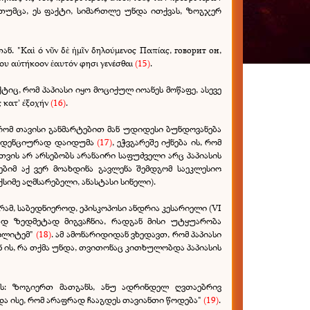
 თუმცა, ეს ფაქტი, სიმართლე უნდა ითქვას, ზოგჯერ
 "Καὶ ό νῦν δὲ ἠμῖν δηλούμενος Παπίας, говорит он,
ου αὐτήκοον ἑαυτόν φησι γενέσθαι
(15)
.
ტიც, რომ პაპიასი იყო მოციქულ იოანეს მოწაფე, ასევე
κατ’ ἐξοχήν
(16)
.
 რომ თავისი განმარტებით მან უდიდესი ბუნდოვანება
ტენდენციურად დაიდუმა
(17)
, ეჭვგარეშე იქნება ის, რომ
ვის არ არსებობს არანაირი საფუძველი არც პაპიასის
ბიმ აქ ვერ მოახდინა გავლენა შემდგომ საეკლესიო
იმე აღმსარებელი, ანასტასი სინელი).
რამ, საბედნიეროდ, ეპისკოპოსი ანდრია კესარიელი (VI
ად ზედმეტად მიგვაჩნია, რადგან მისი უტყუარობა
პოლიტემ"
(18)
. ამ ამონარიდიდან ვხედავთ, რომ პაპიასი
ნ ის, რა თქმა უნდა, თვითონაც კითხულობდა პაპიასის
ობს: ზოგიერთ მათგანს, ანუ ადრინდელ ღვთაებრივ
და ისე, რომ არაფრად ჩააგდეს თავიანთი წოდება"
(19)
.