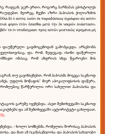
რე, რადგან, ჯერ-ერთი, როგორც ბარნაბას ეპისტოლეს
რაუდებთ. მეორეც, ჩვენი აზრი პაპიასის ქილიაზმის
λα δὲ ὁ αὐτὸς ὡσὰν ἐκ παραδόσεως ἀγράφου εἰς αὐτὸν
τινά φησιν ἐτῶν ἔσεσθαι μετὰ τὴν ἔκ νεκρῶν ἀνάστασιν,
βεῖν τὰ ἐν ὑποδείγμασι πρὀς αὐτῶν μυστικῶς εἰρημένα μὴ
 დაუწერელი გადმოცემიდან გამოჰყავდა. არსებობს
რველისთვისაც, და, რომ, შედეგად, ისინი დაწერილი
იშნავთ იმასაც, რომ ანდრიას სხვა წყაროები მის
რამ, თუ გავიხსენებთ, რომ პაპიასმა მოგვცა საკმაოდ
ნეს, უფლის მოწაფის" მიერ აპოკალიფსისის დაწერა,
, რომლებიც წარწერილია ორი სახელით პაპიასისა და
აციის გარეშე იყენებდა. ასეთ შემთხვევაში საკმაოდ
 საკიტხებს და ამ შემთხვევაში ავტორიტეტი გახლდათ,
23)
.
ნებდა, - ხოლო სომხებმა, რომელთა შორისაც პაპიასის
სა, და მათ ამ უკანასკნელისა და პაპიასის სახელები