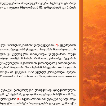
 შეხედულებათა მრავალგვაროვნებას ჩვენთვის ცნობილ
ლ საეკლესიო მწერლებთან წმ. ეგნატესთან და პაპიას
ელს "იოანეს საკითხის" გადაწყვეტაში
(2)
. ეფუძნებიან
ლი იოანე ღვთისმეტყველი, ეს უკანასკნელი სულაც არ
დან. ეს ყველაფერი, თითქოსდა, გაუგებარია, თუკი
იქულ იოანეს შესახებ, რომელიც ტრაიანეს მეფობის
იტერატურული საქმიანობის ვითარებებზე მითითებით.
ბს, რომ პოულობს მსგავსებას მის ხვედრსა და საკუთარ
რება იმ ფაქტისა, რომ ეფესელ ქრისტიანებს შეხება
στιανῶν οἱ καὶ τοῖς ἀποστόλοις πάντοτε συνῄνεσαν ἐν
. ეგნატეს ეპისტოლეები ერთგვარად დატვირთულია
ვენ ეგნატეს ნამდვილ დამოკიდებულებას წმ. იოანეზე,
გიური წყარო
(6)
. ჩვენი აზრით, წმ. ეგნატემ იცოდა მოც.
დებულებით, აიხსნება მოციქულებრივი კაცის გამოთქმა