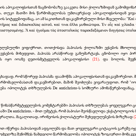
ასის აპოკალიფსისთან ნაცნობობაზე გააკეთა მისი ქილიაზმიდან გამომდინა
ია, თუკი მათში მის წარმომავლობას უმთავრესად აპოკალიფსისიდან ვივა
ს სიტყვებიდანაც. აი ამ საკითხთან დაკავშირებული მისი მსჯელობა: "Καὶ ἄλ
τῆρος καὶ διδασκαλίας αὐτοῦ, καὶ τινα ἄλλα μυθικώτερα. Ἐν οἷς καὶ χιλίαδα 
ποστησομένης. Ἃ καὶ ἠγοῦμαι τὰς ἀποστολικὰς παρεκδεξάμενον διηγήσεις ὑπολα
ძულებულნი ვიფიქროთ, თითქოსდა პაპიასის ქილიაზმი ევსების მხოლოდ
ევსების მიხედვით, პაპიასს არასწორად განუმარტავს, ცნობილი იყო პი
ეს იყო იოანე ღვთისმეტყველის აპოკალიფსისი
(21)
. და ბოლოს, შევნ
დად, რომ სწორედ პაპიასმა დაამოწმა აპოკალიფსისთან დაკავშირებით. მაგ
არმომავლობასთან დაკავშირებით, მაშინ შეიძლება ვივარაუდოთ, რომ "იოა
ება იპოლიტეს თხზულების De antichristo-ს სომხური ამონაწერებიდანაც
ინასწარმეტყველების კომენტარებში პაპიასის თხზულებას ყოველგვარი ციტ
ი De antichristo, - მით უმეტეს, რომ პაპიასი შეისწავლიდა ესქატოლოგიის
ო მწერალთა, მაგალითად, ირინეოსის ქილიასტური შეხედულებების მიზეზად
(
 იწერდა პაპიასიდან ადგილებს და მათ ყოველგვარი ციტაციის გარეშე იყე
უძველზე შენიშნეს ნამდვილი წარმომავლობა იპოლიტეს ზოგიერთი მონაკვეთი