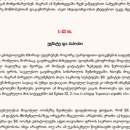
ან მომდინარეობენ. მაგრამ ამ შემთხვევაში ჩვენ ვაწყდებით სამეცნიერო
რე მოწმობებთან დაკავშირებით. ასეთ სხვადასხვაობას ვხვდებით უკვე ძვე
I–III სს.
ეგნატე და პაპიასი
ს ეპისტოლეებს ხშირად უყურებენ, როგორც უარყოფითი დასკვნების საფუძვ
ი, რომელთა შორისაც, გადმოცემის მიხედვით, დიდხანს ცხოვრობდა მოციქუ
ულ პავლეზე; და მეორეც, არ მოჰყავს ციტატები ზებედეს ძის წერილები
ის დროს, საეკლესიო გადმოცემის სიმართლის შემთხვევაში, ხსოვნა მოც
. მაგრამ პირველი არგუმენტის ძალა საკმაოდ სუსტდება წმ. ეგნატეს ლ
ნ მიმავალი, სადაც ის უნდა დაესაჯათ. მოციქულ პავლეს კი იმიტომ ახსენე
ისტოლეში შეიძლება ვიპოვოთ ამ მოციქულებრივი კაცის მითითება და აღია
ემულია მის სიტყვებში Ad Ephes XI, 2: ἵνα ἐν κλήρφ Ἐφεσίων εὑρεθῶ τῶν Χρι
დებულებას მოციქულ იოანეზე შეიძლება დადებითად ვთქვათ, რომ წმ
ა ამ ფაქტის მნიშვნელობაზეც ორგვარი მსჯელობა არსებობს. ერთნი აქ ხედა
ეებსა და წმ. იოანეს ეპისტოლეებს აქვთ თავიანთი დროის საერთო თეოლო
ს არსებობისა. სხვა არაფრით, თუ არა ამ უკანასკნელი წიგნისადმი დამოკი