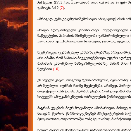
Ad Ephes XV, 3: ἵνα ὦμεν αὐτοῦ ναοὶ καὶ αὐτός ἐν ἡμῖν θ
გამოცხ. 3:12
(7)
.
ამრიგად, ეგნატე ღმერთშემოსილი აპოკალიფსისის არს
ახალი აღთქმისეული კანონისთვის შეუდარებელი მნ
ნაწყვეტები. პაპიასის მნიშვნელობა განპირობებული
μὲν ἀκουστής, Πολυκάρπου δὲ ἑταῖρος γεγονώς, ἀρχαῖος
შევჩერდეთ უკანასკნელ განსაზღვრებაზე. არავის პრეს
არა იმაში, რომ პაპიასი მიეკუთვნებოდა უფრო ადრეუ
პაპიასის გამოჩენილ ხანდაზმულობაზე, მაშინ მი
წლებით
(10)
.
ეს "ძველი კაცი", როგორც წერს ირინეოსი, იყო იოანე
არ შეუძლია აღძრას რაიმე შეცბუნება, არამედ, პირიქ
მოციქულ იოანესთან. მაგრამ ევსები, რომელიც პაპია
სიტყვებს ამ უკანასკნელის თხზულების წინასიტყვაო
მაგრამ, ევსების მიერ მოტანილი ამონარიდი, მისივე 
მთავარ წყაროს წარმოადგენდნენ პრესვიტერების სიტყ
ἐμνημόνευσα, συγκατατάξαι ταῖς ἑρμηνείαις, διαβεβαιού
ხოლო პაპიასის მეორე წყაროს წარმოადგენდნენ პირები,