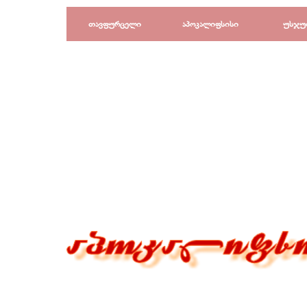
Перейти к контенту
თავფურცელი
აპოკალიფსისი
უსჯუ