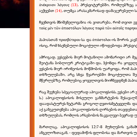
ἀνέκρινον λόγους
(13)
. პრესვიტერებში, რომლებზეც 
აეჭვებთ
(14)
, თუმცა არასაკმარისად დამაჯერებელი 
ჩვენთვის მნიშვნელოვანია ის ვითარება, რომ თვით ევსე
τοὺς μὲν τῶν ἀποστόλων λόγους παρὰ τῶν αὐτοῖς παρηκο
პაპიასთან πρεσβύτεροι-სა და ἀπόστολοι-ის შორის კ
ისიც, რომ ხსენებული მოციქული იწოდებოდა პრესვიტე
ამრიგად, ევსევბის მიერ მოტანილი ამონარიდი არ მ
შეიტანა ბიბლიურ კრიტიკაში და, ჰქონდა რა ყოვე
ევსების მიერ ირინეოსის მოწმობის უარყოფა, რომ პ
თხზულებაში, არც სხვა წყაროებში მოციქულთა შემ
მწერლებზე, რომლებიც ყოველთვის მიიჩნევდნენ პაპია
რაც შეეხება სპეციალურად აპოკალიფსისს, ევსები არ 
ს.) აპოკალიფსისის მისეული განმარტების შესავ
დაადასტურეს ნეტარმა გრიგოლ ღვთისმეტყველმა და კ
აქ განეკუთვნება აპოკალიფსისის ღირსების თავდებთა
თხზულებას, რომლის არსებობის ნაკვალევი ბევრად 
მართლაც, აპოკალიფსისის 12:7-8 მუხლების განა
ანგელოზთაგან, - დედამიწის ფლობისა და მართვის უფ