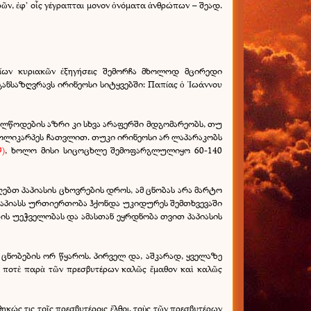
εκρῶν, ἐφ’ οἷς γέγραπται μονον ὀνόματα ἀνθρώπων – შეად.
ίων κυριακῶν ἐξηγήσεις შემორჩა მხოლოდ მცირედი
ნსაზღვრავს ირინეოსი სიტყვებში: Παπίας ὁ Ἰωάννου
ახელწოდების აზრი კი სხვა არაფერში მდგომარეობს, თუ
 პოლიკარპეს ჩათვლით. თუკი ირინეოსი არ ლაპარაკობს
9)
, ხოლო მისი სიცოცხლე შემოფარგლულიყო 60-140
ღებთ პაპიასის ცხოვრების დროს, ამ ცნობას არა მარტო
ომ პაპიასს ურთიერთობა ჰქონდა უკიდურეს შემთხვევაში
ბის უეჭველობას და ამასთან ეყრდნობა თვით პაპიასის
ი ცნობების ორ წყაროს. პირველ და, აშკარად, ყველაზე
ποτὲ παρὰ τῶν πρεσβυτέρων καλῶς ἔμαθον καὶ καλῶς
 τις τοῖς πρεσβυτέροις ἔλθοι, τοὺς τῶν πρεσβυτέρων