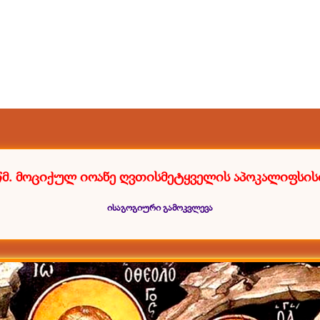
წმ. მოციქულ იოანე ღვთისმეტყველის აპოკალიფსის
ისაგოგიური გამოკვლევა