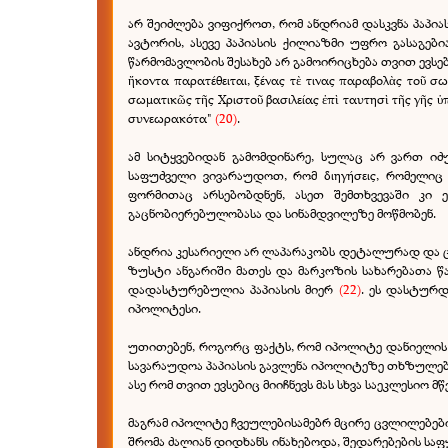
არ შეიძლება ვიფიქროთ, რომ ანდრიამ დასკვნა პაპი
ავტორის, ასევე პაპიასის ქილიაზმი უფრო გასაგებ
წარმომავლობის შესახებ არ გამოირიცხება თვით ევსები
ἥκοντα παρατέθειται, ξένας τὲ τινας παραβολὰς τοῦ σω
σωματικῶς τῆς Χριστοῦ βασιλείας ἐπὶ ταυτησὶ τῆς γῆς ὑ
συνεωρακότα"
(20)
.
ამ სიტყვებიდან გამომდინარე, სულაც არ ვართ ი
საფუძველი ვივარაუდოთ, რომ διηγήσεις, რომელიც 
ფორმითაც არსებობდნენ, ასეთ შემთხვევაში კი 
გაცნობიერებულობასა და სინამდვილეზე მოწმობენ.
ანდრია კესარიელი არ ლაპარაკობს დეტალურად და ცხა
ზუსტი ანგარიში მათეს და მარკოზის სახარებათა წ
დადასტურებულია პაპიასის მიერ
(22)
. ეს დასტურდ
იპოლიტესი.
უთითებენ, როგორც ფაქტს, რომ იპოლიტე დანიელის წ
სავარაუდოა პაპიასის გავლენა იპოლიტეზე თხზულებაშ
ასე რომ თვით ევსებიც მიიჩნევს მას სხვა საეკლესი
მაგრამ იპოლიტე ჩვეულებისამებრ მცირე ცვლილებებით
შრომა ძალიან დიდხანს ინახებოდა, შედარებების საფ