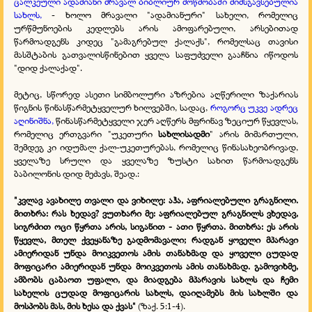
ცალკეული ადამიანი მრავალ ბიბლიურ მოწმობაში მიმსგავსებულია
სახლს,
- ხოლო მრავალი "ადამიანური" სახელი, რომელიც
ურწმუნოების კედლებს არის ამოფარებული, არსებითად
წარმოადგენს კიდეც "გამაგრებულ ქალაქს", რომელსაც თავისი
მასშტაბის გათვალისწინებით ყველა საფუძველი გააჩნია იწოდოს
"დიდ ქალაქად".
მეტიც, სწორედ ასეთი სიმბოლური აზრებია აღწერილი ზაქარიას
წიგნის წინასწარმეტყველურ ხილვებში, სადაც,
როგორც უკვე ადრეც
აღინიშნა,
წინასწარმეტყველი ჯერ აღწერს მფრინავ ზეციურ წყევლას,
რომელიც ერთგვარი "უკეთური
სახლისადმი
" არის მიმართული,
შემდეგ კი იდუმალ ქალ-უკეთურებას, რომელიც წინასახეობრივად,
ყველაზე სრული და ყველაზე ზუსტი სახით წარმოადგენს
ბაბილონის დიდ მეძავს, შეად.:
"კვლავ ავახილე თვალი და ვიხილე: აჰა, აფრიალებული გრაგნილი.
მითხრა: რას ხედავ? ვუთხარი მე: აფრიალებულ გრაგნილს ვხედავ,
სიგრძით ოცი წყრთა არის, სიგანით - ათი წყრთა. მითხრა: ეს არის
წყევლა, მთელ ქვეყანაზე გადმომავალი; რადგან ყოველი მპარავი
ამიერიდან უნდა მოიკვეთოს ამის თანახმად და ყოველი ცუდად
მოფიცარი ამიერიდან უნდა მოიკვეთოს ამის თანახმად. გამოვიხმე,
ამბობს ცაბაოთ უფალი, და მიადგება მპარავის სახლს და ჩემი
სახელის ცუდად მოფიცარის სახლს, დაიღამებს მის სახლში და
მოსპობს მას, მის ხესა და ქვას"
(ზაქ. 5:1-4).