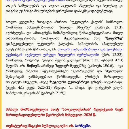
თავის საშუალებას და თვით საკუთარ სხეულსა და სულსაც კი
თავისი უამრავი მოსურვების დროებით დასაკმაყოფილებლად.
ხოლო ყველაზე ზოგადი აზრით "უკეთური ქალის" სიმბოლო,
რომელიც ამხედრებულია
"წითელ მხეცზე"
(გამოცხ. 17:3),
აგრძელებს და ამთავრებს ნიშანდობლივ წინააღმდეგობათა მთელ
თანმიმდევრობას, რომელთან შედარებითაც, ანუ
"წყლებზე"
დამტკიცებული უკეთური ქალაქის, ბაბილონის, ამაღლებულ
ალტერნატივას წარმოადგენს
ლოდზე დაფუძნებული და ცოცხალი
ქვებისგან აგებული ურყევი ზეციური იერუსალიმი
(ებრ. 12:22),
რომელიც, როგორც
"დიდი მეფის ქალაქი"
(მთ. 5:35; ფსალმ. 47:3)
მეფობს არა
მიწიერ
, არამედ
ზეციერ
მეფეებზე (გამოცხ. 19:16), - და
რომელიც, თავისი საყვარლებისგან "გაძარცული" და "შეჭმული"
მეძავისგან განსხვავებით წარმოადგენს ქრისტეს მარადიულ
მისტიურ სხეულს, ასევე
ზეციური ღვთაებრივი კრავის
პატარძალს
(ეფეს. 4:1; ეფეს. 5:25-32) (შეად.:
"... მოდი და გიჩვენებ ქალს,
სასძლოს კრავისას"
(გამოცხ. 21:9)).
მასალა მომზადებულია საიტ "აპოკალიფსისის" რედაქციის მიერ
მართლმადიდებლური
.
წყაროების
.
მიხედვით. 2026 წ.
თემატურად მსგავსი პუბლიკაციები: იხ.
სარჩევში
.